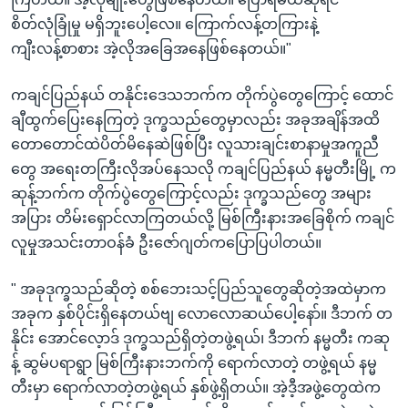
စိတ်လုံခြုံမှု မရှိဘူးပေါ့လေ။ ကြောက်လန့်တကြားနဲ့
ကျီးလန့်စာစား အဲ့လိုအခြေအနေဖြစ်နေတယ်။"
ကချင်ပြည်နယ် တနိုင်းဒေသဘက်က တိုက်ပွဲတွေကြောင့် ထောင်
ချီထွက်ပြေးနေကြတဲ့ ဒုက္ခသည်တွေမှာလည်း အခုအချိန်အထိ
တောတောင်ထဲပိတ်မိနေဆဲဖြစ်ပြီး လူသားချင်းစာနာမှုအကူညီ
တွေ အရေးတကြီးလိုအပ်နေသလို ကချင်ပြည်နယ် နမ္မတီးမြို့ က
ဆုန့်ဘက်က တိုက်ပွဲတွေကြောင့်လည်း ဒုက္ခသည်တွေ အများ
အပြား တိမ်းရှောင်လာကြတယ်လို့ မြစ်ကြီးနားအခြေစိုက် ကချင်
လူမှုအသင်းတာဝန်ခံ ဦးဇော်ဂျတ်ကပြောပြပါတယ်။
" အခုဒုက္ခသည်ဆိုတဲ့ စစ်ဘေးသင့်ပြည်သူတွေဆိုတဲ့အထဲမှာက
အခုက နှစ်ပိုင်းရှိနေတယ်ဗျ လောလောဆယ်ပေါ့နော်။ ဒီဘက် တ
နိုင်း အောင်လေ့ာဒ် ဒုက္ခသည်ရှိတဲ့တဖွဲ့ရယ်၊ ဒီဘက် နမ္မတီး ကဆု
န့် ဆွမ်ပရာရွာ မြစ်ကြီးနားဘက်ကို ရောက်လာတဲ့ တဖွဲ့ရယ် နမ္မ
တီးမှာ ရောက်လာတဲ့တဖွဲ့ရယ် နှစ်ဖွဲ့ရှိတယ်။ အဲ့ဒီ့အဖွဲ့တွေထဲက