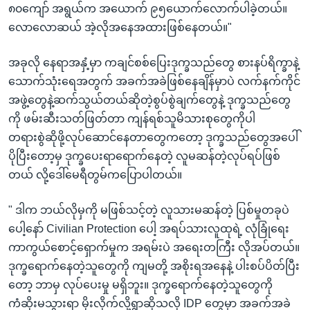
၈၀ကျော် အရွယ်က အယောက် ၉၅ယောက်လောက်ပါခဲ့တယ်။
လောလောဆယ် အဲ့လိုအနေအထားဖြစ်နေတယ်။"
အခုလို နေရာအနှံ့မှာ ကချင်စစ်ပြေးဒုက္ခသည်တွေ စားနပ်ရိက္ခာနဲ့
သောက်သုံးရေအတွက် အခက်အခဲဖြစ်နေချိန်မှာပဲ လက်နက်ကိုင်
အဖွဲ့တွေနဲ့ဆက်သွယ်တယ်ဆိုတဲ့စွပ်စွဲချက်တွေနဲ့ ဒုက္ခသည်တွေ
ကို ဖမ်းဆီးသတ်ဖြတ်တာ ကျန်ရစ်သူမိသားစုတွေကိုပါ
တရားစွဲဆိုဖို့လုပ်ဆောင်နေတာတွေကတော့ ဒုက္ခသည်တွေအပေါ်
ပိုပြီးတော့မှ ဒုက္ခပေးရာရောက်နေတဲ့ လူမဆန်တဲ့လုပ်ရပ်ဖြစ်
တယ် လို့ဒေါ်မေရီတွမ်ကပြောပါတယ်။
" ဒါက ဘယ်လိုမှကို မဖြစ်သင့်တဲ့ လူသားမဆန်တဲ့ ပြစ်မှုတခုပဲ
ပေါ့နော် Civilian Protection ပေါ့ အရပ်သားလူထုရဲ့ လုံခြုံရေး
ကာကွယ်စောင့်ရှောက်မှုက အရမ်းပဲ အရေးတကြီး လိုအပ်တယ်။
ဒုက္ခရောက်နေတဲ့သူတွေကို ကျမတို့ အစိုးရအနေနဲ့ ပါးစပ်ပိတ်ပြီး
တော့ ဘာမှ လုပ်ပေးမှု မရှိဘူး။ ဒုက္ခရောက်နေတဲ့သူတွေကို
ကံဆိုးမသွားရာ မိုးလိုက်လို့ရွာဆိုသလို IDP တွေမှာ အခက်အခဲ