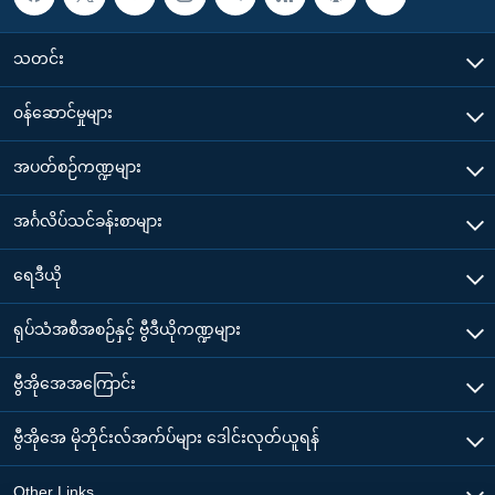
သတင်း
၀န်ဆောင်မှုများ
အပတ်စဉ်ကဏ္ဍများ
အင်္ဂလိပ်သင်ခန်းစာများ
ရေဒီယို
ရုပ်သံအစီအစဉ်နှင့် ဗွီဒီယိုကဏ္ဍများ
ဗွီအိုအေအကြောင်း
ဗွီအိုအေ မိုဘိုင်းလ်အက်ပ်များ ဒေါင်းလုတ်ယူရန်
Other Links