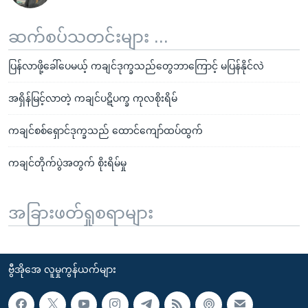
ဆက်စပ်သတင်းများ ...
ပြန်လာဖို့ခေါ်ပေမယ့် ကချင်ဒုက္ခသည်တွေဘာကြောင့် မပြန်နိုင်လဲ
အရှိန်မြင့်လာတဲ့ ကချင်ပဋိပက္ခ ကုလစိုးရိမ်
ကချင်စစ်ရှောင်ဒုက္ခသည် ထောင်ကျော်ထပ်ထွက်
ကချင်တိုက်ပွဲအတွက် စိုးရိမ်မှု
အခြားဖတ်ရှုစရာများ
ဗွီအိုအေ လူမှုကွန်ယက်များ