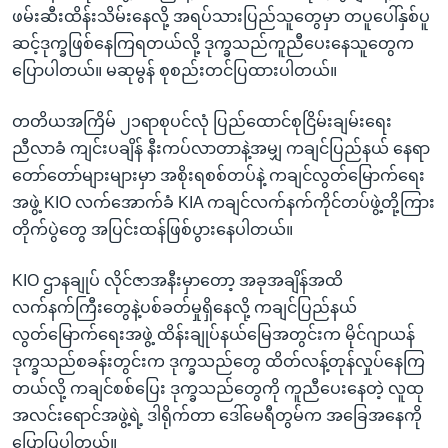
ဖမ်းဆီးထိန်းသိမ်းနေလို့ အရပ်သားပြည်သူတွေမှာ တပူပေါ်နှစ်ပူ
ဆင့်ဒုက္ခဖြစ်နေကြရတယ်လို့ ဒုက္ခသည်ကူညီပေးနေသူတွေက
ပြောပါတယ်။ မဆုမွန် စုစည်းတင်ပြထားပါတယ်။
တတိယအကြိမ် ၂၁ရာစုပင်လုံ ပြည်ထောင်စုငြိမ်းချမ်းရေး
ညီလာခံ ကျင်းပချိန် နီးကပ်လာတာနဲ့အမျှ ကချင်ပြည်နယ် နေရာ
တော်တော်များများမှာ အစိုးရစစ်တပ်နဲ့ ကချင်လွတ်မြောက်ရေး
အဖွဲ့ KIO လက်အောက်ခံ KIA ကချင်လက်နက်ကိုင်တပ်ဖွဲ့တို့ကြား
တိုက်ပွဲတွေ အပြင်းထန်ဖြစ်ပွားနေပါတယ်။
KIO ဌာနချုပ် လိုင်ဇာအနီးမှာတော့ အခုအချိန်အထိ
လက်နက်ကြီးတွေနဲ့ပစ်ခတ်မှုရှိနေလို့ ကချင်ပြည်နယ်
လွတ်မြောက်ရေးအဖွဲ့ ထိန်းချုပ်နယ်မြေအတွင်းက မိုင်ဂျာယန်
ဒုက္ခသည်စခန်းတွင်းက ဒုက္ခသည်တွေ ထိတ်လန့်တုန်လှုပ်နေကြ
တယ်လို့ ကချင်စစ်ပြေး ဒုက္ခသည်တွေကို ကူညီပေးနေတဲ့ လူထု
အလင်းရောင်အဖွဲ့ရဲ့ ဒါရိုက်တာ ဒေါ်မေရီတွမ်က အခြေအနေကို
ပြောပြပါတယ်။