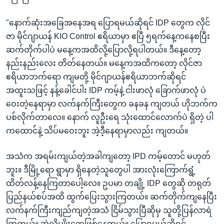
"နောက်ဆုံးအခြေအနေအရ ပြောရမယ်ဆိုရင် IDP တွေက လိုင်
ဇာ မိုင်ဂျာယန် KIO Control ဧရိယာမှာ ဧပြီ ၅ရက်နေ့ကနေစပြီး
ဆက်တိုက်ပါပဲ မနေ့ကအထိလို့ပြောလို့ရပါတယ်။ ဒီနေ့တော့
နည်းနည်းလေး တိတ်နေတယ်။ မနေ့ကအထိကတော့ လိုင်ဇာ
ဧရိယာဘက်ရော ကျမတို့ မိုင်ဂျာယန်ဧရိယာဘက်ဆိုရင်
အထူးသဖြင့် နန့်ခေါင်ပါး IDP ကမ့်နဲ့ ငါးဖာလုံ ခြောက်ဖာလုံ ပဲ
ဝေးတဲ့နေရာမှာ လက်နက်ကြီးတွေက ခနခန ကျတယ် ဟိုဘက်က
ပစ်လိုက်တာလေ။ နောက် လူဦးရေ သုံးထောင်လောက်ပဲ ရှိတဲ့ ပါ
ကထောင်နဲ့ သိပ်မဝေးဘူး အဲ့ဒီ့နေရာမှာလည်း ကျတယ်။
အသံက အရမ်းကျယ်တဲ့အခါကျတော့ IPD ကမ့်တောင် မဟုတ်
ဘူး။ ဒီမြို့ရော ရွာမှာ ရှိနေတဲ့သူတွေပါ အားလုံးကြောက်ရွံ့
ထိတ်လန့်နေကြတာပေါ့လေ။ ဥပမာ တချို့ IDP တွေဆို တရုတ်
ပြည်နယ်စပ်အထိ ထွက်ပြေးသွားကြတယ်။ ဆက်တိုက်ကျနေပြီး
လက်နက်ကြီးကျည်ကျတဲ့အသံ ငြိမ်သွားပြီဆိုမှ သူတို့ပြန်လာရဲ
ကြတယ်။ အဲ့လိုမျိုးတွေဖြစ်နေတယ်။ ပြောရမယ်ဆိုရင်