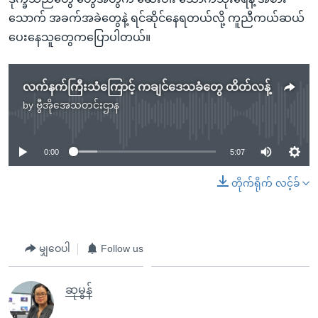
သောက် အခက်အခဲတွေနဲ့ ရင်ဆိုင်နေရတယ်လို့ ကူညီကယ်ဆယ်
ပေးနေသူတွေကပြောပါတယ်။
လက်နက်ကြီးသံကြောင့် ကချင်ဒေသခံတွေ ထိတ်လန့်
by
ဗွီအိုအေသတင်းဌာန
No media source currently available
0:00
5:07
တိုက်ရိုက် လင့်ခ်
မျှဝေပါ
Follow us
ဆုမွန်