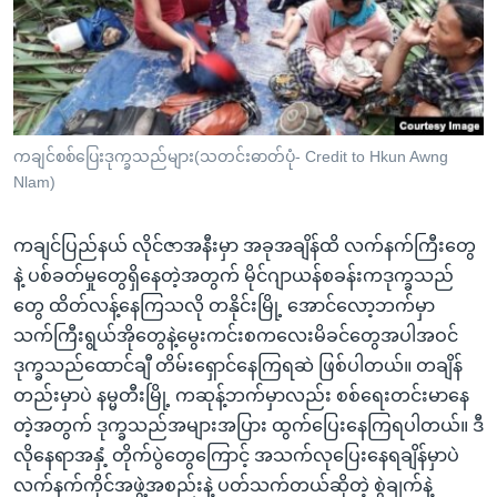
အ
သုတပဒေသာ အင်္ဂလိပ်စာ
ညွန်း
Learning English
စာမျက်နှာ
သို့
ဗွီအိုအေ လူမှုကွန်ယက်များ
ကျော်
ကြည့်
ကချင်စစ်ပြေးဒုက္ခသည်များ(သတင်းဓာတ်ပုံ- Credit to Hkun Awng
Nlam)
ရန်
ဘာသာစကားများ
ရှာဖွေ
ကချင်ပြည်နယ် လိုင်ဇာအနီးမှာ အခုအချိန်ထိ လက်နက်ကြီးတွေ
ရန်
နဲ့ ပစ်ခတ်မှုတွေရှိနေတဲ့အတွက် မိုင်ဂျာယန်စခန်းကဒုက္ခသည်
နေရာ
တွေ ထိတ်လန့်နေကြသလို တနိုင်းမြို့ အောင်လော့ဘက်မှာ
သို့
သက်ကြီးရွယ်အိုတွေနဲ့မွေးကင်းစကလေးမိခင်တွေအပါအဝင်
ကျော်
ဒုက္ခသည်ထောင်ချီ တိမ်းရှောင်နေကြရဆဲ ဖြစ်ပါတယ်။ တချိန်
ရန်
တည်းမှာပဲ နမ္မတီးမြို့ ကဆုန့်ဘက်မှာလည်း စစ်ရေးတင်းမာနေ
တဲ့အတွက် ဒုက္ခသည်အများအပြား ထွက်ပြေးနေကြရပါတယ်။ ဒီ
လိုနေရာအနှံ့ တိုက်ပွဲတွေကြောင့် အသက်လုပြေးနေရချိန်မှာပဲ
လက်နက်ကိုင်အဖွဲ့အစည်းနဲ့ ပတ်သက်တယ်ဆိုတဲ့ စွဲချက်နဲ့