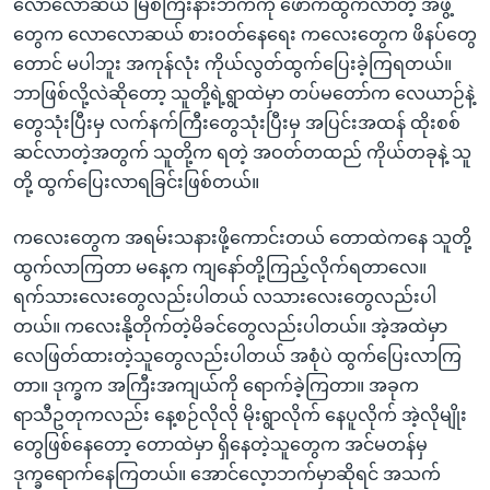
လောလောဆယ် မြစ်ကြီးနားဘက်ကို ဖောက်ထွက်လာတဲ့ အဖွဲ့
တွေက လောလောဆယ် စားဝတ်နေရေး ကလေးတွေက ဖိနပ်တွေ
တောင် မပါဘူး အကုန်လုံး ကိုယ်လွတ်ထွက်ပြေးခဲ့ကြရတယ်။
ဘာဖြစ်လို့လဲဆိုတော့ သူတို့ရဲ့ရွာထဲမှာ တပ်မတော်က လေယာဉ်နဲ့
တွေသုံးပြီးမှ လက်နက်ကြီးတွေသုံးပြီးမှ အပြင်းအထန် ထိုးစစ်
ဆင်လာတဲ့အတွက် သူတို့က ရတဲ့ အဝတ်တထည် ကိုယ်တခုနဲ့ သူ
တို့ ထွက်ပြေးလာရခြင်းဖြစ်တယ်။
ကလေးတွေက အရမ်းသနားဖို့ကောင်းတယ် တောထဲကနေ သူတို့
ထွက်လာကြတာ မနေ့က ကျနော်တို့ကြည့်လိုက်ရတာလေ။
ရက်သားလေးတွေလည်းပါတယ် လသားလေးတွေလည်းပါ
တယ်။ ကလေးနို့တိုက်တဲ့မိခင်တွေလည်းပါတယ်။ အဲ့အထဲမှာ
လေဖြတ်ထားတဲ့သူတွေလည်းပါတယ် အစုံပဲ ထွက်ပြေးလာကြ
တာ။ ဒုက္ခက အကြီးအကျယ်ကို ရောက်ခဲ့ကြတာ။ အခုက
ရာသီဥတုကလည်း နေ့စဉ်လိုလို မိုးရွာလိုက် နေပူလိုက် အဲ့လိုမျိုး
တွေဖြစ်နေတော့ တောထဲမှာ ရှိနေတဲ့သူတွေက အင်မတန်မှ
ဒုက္ခရောက်နေကြတယ်။ အောင်လေ့ာဘက်မှာဆိုရင် အသက်