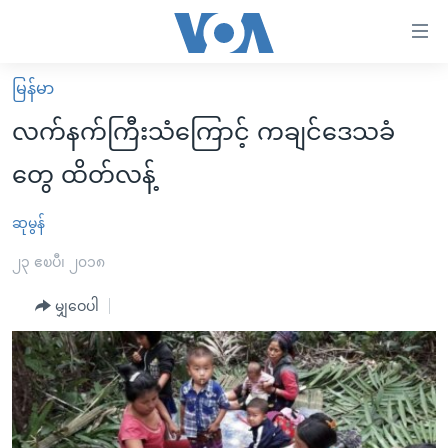
သုံး
ရ
လွယ်ကူ
မြန်မာ
မူလစာမျက်နှာ
စေ
လက်နက်ကြီးသံကြောင့် ကချင်ဒေသခံ
မြန်မာ
သည့်
တွေ ထိတ်လန့်
ကမ္ဘာ့သတင်းများ
Link
ဗွီဒီယို
နိုင်ငံတကာ
ဆုမွန်
များ
သတင်းလွတ်လပ်ခွင့်
အမေရိကန်
၂၃ ဧၿပီ၊ ၂၀၁၈
ပင်မ
ရပ်ဝန်းတခု လမ်းတခု အလွန်
တရုတ်
အကြောင်းအရာ
မျှဝေပါ
သို့
အင်္ဂလိပ်စာလေ့လာမယ်
အစ္စရေး-ပါလက်စတိုင်း
ကျော်
အပတ်စဉ်ကဏ္ဍများ
အမေရိကန်သုံးအီဒီယံ
ကြည့်
ရေဒီယိုနှင့်ရုပ်သံ အချက်အလက်များ
မကြေးမုံရဲ့ အင်္ဂလိပ်စာ
ရေဒီယို
ရန်
ပင်မ
ရေဒီယို/တီဗွီအစီအစဉ်
ရုပ်ရှင်ထဲက အင်္ဂလိပ်စာ
တီဗွီ