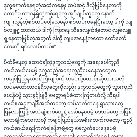
ဒုက္ခရောက်နေရတဲ့အထဲကနေမှ ထပ်ဆင့် ဒီလိုဖြစ်နေတာကို
တောင်မှ တာဝန်ရှိတဲ့အစိုးရတွေ အုပ်ချုပ်သူတွေ နောက်
ကျူးလွန်တဲ့စစ်တပ်ပေါ့လေနော် စစ်တပ်ကနေပြီးတော့ ဒါကို လျ
စ်လျူရှု့ထားတယ် ဒါကို ကြားနေ သိနေလျက်နဲ့တောင် လျစ်လျူ
ရှု့နေတာဖြစ်တဲ့အတွက် ဒါကို ကျမအနေနဲ့ကတော တော်တော်
လေးကို ရင်လေးမိတယ်။"
ပိတ်မိနေတဲ့ ထောင်ချီတဲ့ဒုက္ခသည်တွေကို အရေးပေါ်ကူညီ
ကယ်ဆယ်ပေးဖို့ ဒုက္ခသည်အရေးကူညီပေးနေသူတွေက
ကချင်ပြည်နယ်ဝန်ကြီးချုပ်ကို စာပေးပို့တောင်းဆိုထားသလို
တပ်မတော်တာဝန်ရှိသူတွေကိုလည်း ဒုက္ခသည်တွေကို သွားကူညီ
ပေးနိုင်ဖို့ သွားခွင့်ပြုဖို့ မေတ္တာရပ်ခံထားကြတယ်လို့ သိရပါ
တယ်။ အခုအချိန်အထိကတော့ တပ်ဘက်ကနေ ရွာသားတွေ
ပြန်လာကြဖို့ အသံချဲ့စက်တွေနဲ့ အော်နေပေမဲ့ ဒေသခံတွေကပြန်
မလာရဲကြသေးသလို ကချင်ပြည်နယ်အစိုးရဘက်ကတော့ ကူညီ
ကယ်ဆယ်ရေးကြက်ခြေနီအဖွဲ့တွေ စေလွှတ်ပေးနေပေမဲ့
ဒုက္ခသည်တွေ တွေအတွက် ဆေးဝါး သောက်သုံးရေနဲ့ အစား