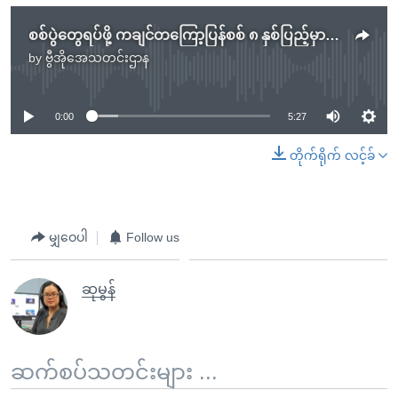
စစ်ပွဲတွေရပ်ဖို့ ကချင်တကြော့ပြန်စစ် ၈ နှစ်ပြည့်မှာ တောင်းဆို
by
ဗွီအိုအေသတင်းဌာန
No media source currently available
0:00
5:27
တိုက်ရိုက် လင့်ခ်
မျှဝေပါ
Follow us
ဆုမွန်
ဆက်စပ်သတင်းများ ...