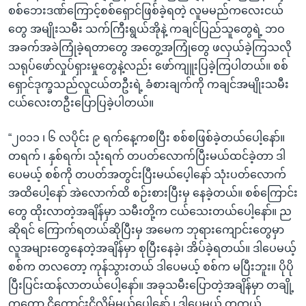
စစ်ဘေးဒဏ်ကြောင့်စစ်ရှောင်ဖြစ်ခဲ့ရတဲ့ လူမမည်ကလေးငယ်
တွေ အမျိုးသမီး သက်ကြီးရွယ်အိုနဲ့ ကချင်ပြည်သူတွေရဲ့ ဘဝ
အခက်အခဲကြုံခဲ့ရတာတွေ အတွေ့အကြုံတွေ ဖလှယ်ခဲ့ကြသလို
သရုပ်ဖော်လှုပ်ရှားမှုတွေနဲ့လည်း ဖော်ကျူးပြခဲ့ကြပါတယ်။ စစ်
ရှောင်ဒုက္ခသည်လူငယ်တဦးရဲ့ ခံစားချက်ကို ကချင်အမျိုးသမီး
ငယ်လေးတဦးပြောပြခဲ့ပါတယ်။
“၂၀၁၁ ၊ ၆ လပိုင်း ၉ ရက်နေ့ကစပြီး စစ်စဖြစ်ခဲ့တယ်ပေါ့နော်။
တရက် ၊ နှစ်ရက်၊ သုံးရက် တပတ်လောက်ပြီးမယ်ထင်ခဲ့တာ ဒါ
ပေမယ့် စစ်ကို တပတ်အတွင်းပြီးမယ်ပေ့ါနော် သုံးပတ်လောက်
အထိပေါ့နော် အဲလောက်ထိ စဉ်းစားပြီးမှ နေခဲ့တယ်။ စစ်ကြောင်း
တွေ ထိုးလာတဲ့အချိန်မှာ သမီးတို့က ငယ်သေးတယ်ပေါ့နော်။ ည
ဆိုရင် ကြောက်ရတယ်ဆိုပြီးမှ အမေက ဘုရားကျောင်းတွေမှာ
လူအများတွေနေတဲ့အချိန်မှာ စုပြီးနေခဲ့၊ အိပ်ခဲ့ရတယ်။ ဒါပေမယ့်
စစ်က တလတော့ ကုန်သွားတယ် ဒါပေမယ့် စစ်က မပြီးဘူး။ ပိုပို
ပြီးပြင်းထန်လာတယ်ပေါ့နော်။ အခုသမီးပြောတဲ့အချိန်မှာ တချို့
ကတော့ ငိုကောင်းငိုလိမ့်မယ်ပေါ့နော် ၊ ဒါပေမယ့် တကယ့်