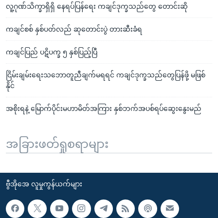
လူ့ဂုဏ်သိက္ခာရှိရှိ နေရပ်ပြန်ရေး ကချင်ဒုက္ခသည်တွေ တောင်းဆို
ကချင်စစ် နှစ်ပတ်လည် ဆုတောင်းပွဲ တားဆီးခံရ
ကချင်ပြည် ပဋိပက္ခ ၅ နှစ်ပြည့်ပြီ
ငြိမ်းချမ်းရေးသဘောတူညီချက်မရရင် ကချင်ဒုက္ခသည်တွေပြန်ဖို့ မဖြစ်
နိုင်
အစိုးရနဲ့ မြောက်ပိုင်းမဟာမိတ်အကြား နှစ်ဘက်အပစ်ရပ်ဆွေးနွေးမည်
အခြားဖတ်ရှုစရာများ
ဗွီအိုအေ လူမှုကွန်ယက်များ