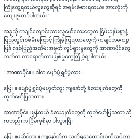
ကြုံတွေ့ရတယ်လူတွေဆိုရင် အရမ်းခံစားရတယ်။ အားလုံးကို
ကျေးဇူးတင်ပါတယ်။”
အခုလို ကချင်ကျောင်းသားလူငယ်လေးတွေက ငြိမ်းချမ်းစွာနဲ့
ပြည်တွင်းစစ်မီးကြောင့် ကြုံခဲ့ကြရတာတွေကို ကချင်တကျော့
ပြန် ၈နှစ်ပြည့်အထိမ်းအမှတ် လှုပ်ရှားမှုတွေကို အာဏာပိုင်တွေ
ဘက်က လာရောက်တားမြစ်မှုတွေကြုံခဲ့ရပါတယ်။
“ အာဏာပိုင်။ ။ ဒါက ပျော်ပွဲရွှင်ပွဲလား။
ဖြေ။ ။ ပျော်ပွဲရွှင်ပွဲမဟုတ်ဘူး ကျနော်တို့ ခံစားချက်တွေကို
ထုတ်ဖော်ပြသတာ။
အာဏာပိုင်။ ။မှန်တယ် ခံစားချက်တွေကို ထုတ်ဖော်ပြသတာ ဆို
ကတည်းက ငြိမ်းစုစီမှာ ပါသွားပြီ။
ဖြေ။ ။မဆိုင်ဘူး ။ ကျနော်တို့က သတိရဆုတောင်းပွဲကိုလုပ်တာ