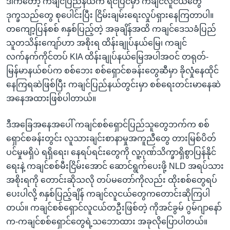
ဒါကတော့ ကချင်ပြည်နယ်က ရင်ပြင်မှာ ကချင်လူငယ်တွေ
ဒုက္ခသည်တွေ စုပေါင်းပြီး ငြိမ်းချမ်းရေးလှုပ်ရှားနေကြတာပါ။
တကျော့ပြန်စစ် ၈နှစ်ပြည့်တဲ့ အခုချိန်အထိ ကချင်ဒေသခံပြည်
သူတသိန်းကျော်ဟာ အစိုးရ ထိန်းချုပ်နယ်မြေ၊ ကချင်
လက်နက်ကိုင်တပ် KIA ထိန်းချုပ်နယ်မြေအပါအဝင် တရုတ်-
မြန်မာနယ်စပ်က စစ်ဘေး စစ်ရှောင်စခန်းတွေဆီမှာ ခိုလှုံနေထိုင်
နေကြရဆဲဖြစ်ပြီး ကချင်ပြည်နယ်တွင်းမှာ စစ်ရေးတင်းမာနေဆဲ
အနေအထားဖြစ်ပါတာယ်။
ဒီအခြေအနေအပေါ် ကချင်စစ်ရှောင်ပြည်သူတွေဘက်က စစ်
ရှောင်စခန်းတွင်း လူသားချင်းစာနာမှုအကူညီတွေ တားမြစ်ပိတ်
ပင်မှုမရှိပဲ ရရှိရေး၊ နေရပ်ရင်းတွေကို လူ့ဂုဏ်သိက္ခာရှိစွာပြန်နိုင်
ရေးနဲ့ ကချင်စစ်မီးငြိမ်းအောင် ဆောင်ရွက်ပေးဖို့ NLD အရပ်သား
အစိုးရကို တောင်းဆိုသလို တပ်မတော်ကိုလည်း ထိုးစစ်တွေရပ်
ပေးပါလို့ ၈နှစ်ပြည့်ချိန် ကချင်လူငယ်တွေကတောင်းဆိုကြပါ
တယ်။ ကချင်စစ်ရှောင်လူငယ်တဦးဖြစ်တဲ့ ကိုအင်ခွမ် ဂွမ်ဂျာနော်
က-ကချင်စစ်ရှောင်တွေရဲ့သဘောထား အခုလိုပြောပါတယ်။