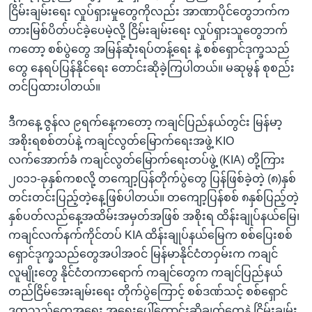
ငြိမ်းချမ်းရေး လှုပ်ရှားမှုတွေကိုလည်း အာဏာပိုင်တွေဘက်က
တားမြစ်ပိတ်ပင်ခဲ့ပေမဲ့လို့ ငြိမ်းချမ်းရေး လှုပ်ရှားသူတွေဘက်
ကတော့ စစ်ပွဲတွေ အမြန်ဆုံးရပ်တန့်ရေး နဲ့ စစ်ရှောင်ဒုက္ခသည်
တွေ နေရပ်ပြန်နိုင်ရေး တောင်းဆိုခဲ့ကြပါတယ်။ မဆုမွန် စုစည်း
တင်ပြထားပါတယ်။
ဒီကနေ့ ဇွန်လ ၉ရက်နေ့ကတော့ ကချင်ပြည်နယ်တွင်း မြန်မာ့
အစိုးရစစ်တပ်နဲ့ ကချင်လွတ်မြောက်ရေးအဖွဲ့ KIO
လက်အောက်ခံ ကချင်လွတ်မြောက်ရေးတပ်ဖွဲ့ (KIA) တို့ကြား
၂၀၁၁-ခုနှစ်ကစလို့ တကျော့ပြန်တိုက်ပွဲတွေ ပြန်ဖြစ်ခဲ့တဲ့ (၈)နှစ်
တင်းတင်းပြည့်တဲ့နေ့ဖြစ်ပါတယ်။ တကျော့ပြန်စစ် ၈နှစ်ပြည့်တဲ့
နှစ်ပတ်လည်နေ့အထိမ်းအမှတ်အဖြစ် အစိုးရ ထိန်းချုပ်နယ်မြေ၊
ကချင်လက်နက်ကိုင်တပ် KIA ထိန်းချုပ်နယ်မြေက စစ်ပြေးစစ်
ရှောင်ဒုက္ခသည်တွေအပါအဝင် မြန်မာနိုင်ငံတဝှမ်းက ကချင်
လူမျိုးတွေ နိုင်ငံတကာရောက် ကချင်တွေက ကချင်ပြည်နယ်
တည်ငြိမ်အေးချမ်းရေး တိုက်ပွဲကြောင့် စစ်ဒဏ်သင့် စစ်ရှောင်
ဒုက္ခသည်တွေအရေး အရေးပေါ်တောင်းဆိုချက်တွေနဲ့ ငြိမ်းချမ်း