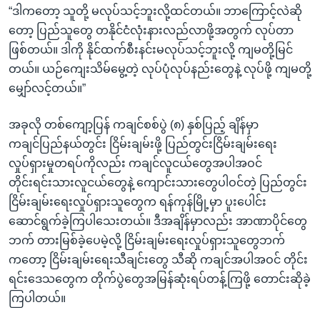
“ဒါကတော့ သူတို့ မလုပ်သင့်ဘူးလို့ထင်တယ်။ ဘာကြောင့်လဲဆို
တော့ ပြည်သူတွေ တနိုင်ငံလုံးနားလည်လာဖို့အတွက် လုပ်တာ
ဖြစ်တယ်။ ဒါကို နိုင်ထက်စီးနင်းမလုပ်သင့်ဘူးလို့ ကျမတို့မြင်
တယ်။ ယဉ်ကျေးသိမ်မွေ့တဲ့ လုပ်ပုံလုပ်နည်းတွေနဲ့ လုပ်ဖို့ ကျမတို့
မျှော်လင့်တယ်။”
အခုလို တစ်ကျော့ပြန် ကချင်စစ်ပွဲ (၈) နှစ်ပြည့် ချိန်မှာ
ကချင်ပြည်နယ်တွင်း ငြိမ်းချမ်းဖို့ ပြည်တွင်းငြိမ်းချမ်းရေး
လှုပ်ရှားမှုတရပ်ကိုလည်း ကချင်လူငယ်တွေအပါအဝင်
တိုင်းရင်းသားလူငယ်တွေနဲ့ ကျောင်းသားတွေပါဝင်တဲ့ ပြည်တွင်း
ငြိမ်းချမ်းရေးလှုပ်ရှားသူတွေက ရန်ကုန်မြို့မှာ ပူးပေါင်း
ဆောင်ရွက်ခဲ့ကြပါသေးတယ်။ ဒီအချိန်မှာလည်း အာဏာပိုင်တွေ
ဘက် တားမြစ်ခဲ့ပေမဲ့လို့ ငြိမ်းချမ်းရေးလှုပ်ရှားသူတွေဘက်
ကတော့ ငြိမ်းချမ်းရေးသီချင်းတွေ သီဆို ကချင်အပါအဝင် တိုင်း
ရင်းဒေသတွေက တိုက်ပွဲတွေအမြန်ဆုံးရပ်တန့်ကြဖို့ တောင်းဆိုခဲ့
ကြပါတယ်။