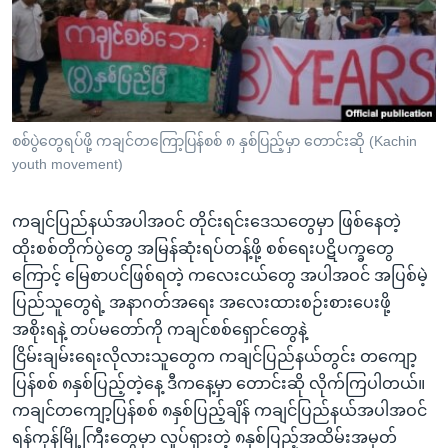
အ
သုတပဒေသာ အင်္ဂလိပ်စာ
ညွန်း
Learning English
စာမျက်နှာ
သို့
ဗွီအိုအေ လူမှုကွန်ယက်များ
ကျော်
ကြည့်
စစ်ပွဲတွေရပ်ဖို့ ကချင်တကြော့ပြန်စစ် ၈ နှစ်ပြည့်မှာ တောင်းဆို (Kachin
youth movement)
ရန်
ဘာသာစကားများ
ရှာဖွေ
ကချင်ပြည်နယ်အပါအဝင် တိုင်းရင်းဒေသတွေမှာ ဖြစ်နေတဲ့
ရန်
ထိုးစစ်တိုက်ပွဲတွေ အမြန်ဆုံးရပ်တန့်ဖို့ စစ်ရေးပဋိပက္ခတွေ
နေရာ
ကြောင့် မြေစာပင်ဖြစ်ရတဲ့ ကလေးငယ်တွေ အပါအဝင် အပြစ်မဲ့
သို့
ပြည်သူတွေရဲ့ အနာဂတ်အရေး အလေးထားစဉ်းစားပေးဖို့
ကျော်
အစိုးရနဲ့ တပ်မတော်ကို ကချင်စစ်ရှောင်တွေနဲ့
ရန်
ငြိမ်းချမ်းရေးလိုလားသူတွေက ကချင်ပြည်နယ်တွင်း တကျော့
ပြန်စစ် ၈နှစ်ပြည့်တဲ့နေ့ ဒီကနေ့မှာ တောင်းဆို လိုက်ကြပါတယ်။
ကချင်တကျော့ပြန်စစ် ၈နှစ်ပြည့်ချိန် ကချင်ပြည်နယ်အပါအဝင်
ရန်ကုန်မြို့ကြီးတွေမှာ လှုပ်ရှားတဲ့ ၈နှစ်ပြည့်အထိမ်းအမှတ်