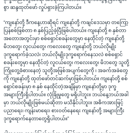
စွာ ဆန္ဒထုတ်ဖော် လှုပ်ရှားခဲ့ကြပါတယ်။
“ကျနော်တို့ ဒီကနေ့ဟာဆိုရင် ကျနော်တို့ ကချင်ဒေသမှာ တကြော့
ပြန်စစ်ဖြစ်တာ ၈ နှစ်ပြည့်ခဲ့ပြီဖြစ်ပါတယ်။ ကျနော်တို့ ၈ နှစ်တာ
အတောအတွင်းမှာ စစ်ရှောင်စခန်းတွေမှာ နေထိုင်တဲ့ ကျနော်တို့
မိဘတွေ၊ လူငယ်တွေ၊ ကလေးတွေ ကျနော်တို့ ဘယ်လိုမျိုး
ဒုက္ခရောက်ခဲ့သလဲ၊ ဘယ်လိုမျိုးဒုက္ခရောက်နေသလဲ စစ်ရှောင်
စခန်းတွေမှာ နေထိုင်တဲ့ လူငယ်တွေ၊ ကလေးတွေ၊ မိဘတွေ သူတို့
ကြုံတွေ့ခံစားနေတဲ့ သူတို့အဖြစ်အပျက်တွေကို ၊ အခက်အခဲတွေ
ကို ကျနော်တို့ ထုတ်ဖော်တင်ဆက်မှာဖြစ်ပါတယ်။ ကျနော်တို့ စစ်
ရှောင်စခန်းမှာ ၈ နှစ် နေထိုင်တဲ့အချိန်မှာ ကျနော်တို့မှာ ဒုက္ခ
အများကြီးရှိပါတယ်။ လုံခြုံမှုတွေ မရှိပါဘူး။ ဘယ်နေ့ဘယ်အခါ
မှာ ဘယ်လိုမျိုးဖြစ်မယ်ဆိုတာ မသိနိုင်ပါဘူး။ အဓိကအားဖြင့်
ပညာရေး၊ ကျန်းမာရေး၊ စားဝတ်နေရေး ကျနော်တို့ အများကြီး
ဒုက္ခရောက်နေတာတွေရှိပါတယ်။”