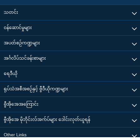
သတင်း
၀န်ဆောင်မှုများ
အပတ်စဉ်ကဏ္ဍများ
အင်္ဂလိပ်သင်ခန်းစာများ
ရေဒီယို
ရုပ်သံအစီအစဉ်နှင့် ဗွီဒီယိုကဏ္ဍများ
ဗွီအိုအေအကြောင်း
ဗွီအိုအေ မိုဘိုင်းလ်အက်ပ်များ ဒေါင်းလုတ်ယူရန်
Other Links