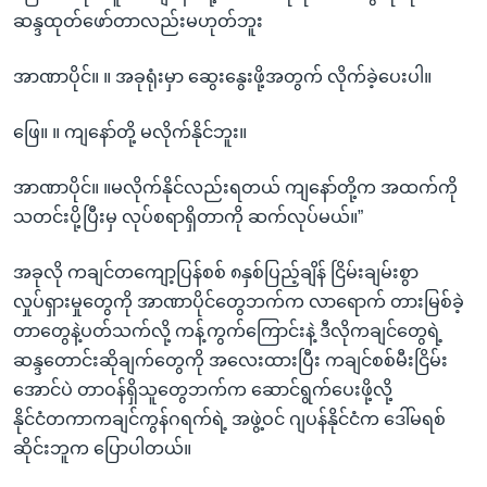
ဆန္ဒထုတ်ဖော်တာလည်းမဟုတ်ဘူး
အာဏာပိုင်။ ။ အခုရုံးမှာ ဆွေးနွေးဖို့အတွက် လိုက်ခဲ့ပေးပါ။
ဖြေ။ ။ ကျနော်တို့ မလိုက်နိုင်ဘူး။
အာဏာပိုင်။ ။မလိုက်နိုင်လည်းရတယ် ကျနော်တို့က အထက်ကို
သတင်းပို့ပြီးမှ လုပ်စရာရှိတာကို ဆက်လုပ်မယ်။”
အခုလို ကချင်တကျော့ပြန်စစ် ၈နှစ်ပြည့်ချိန် ငြိမ်းချမ်းစွာ
လှုပ်ရှားမှုတွေကို အာဏာပိုင်တွေဘက်က လာရောက် တားမြစ်ခဲ့
တာတွေနဲ့ပတ်သက်လို့ ကန့်ကွက်ကြောင်းနဲ့ ဒီလိုကချင်တွေရဲ့
ဆန္ဒတောင်းဆိုချက်တွေကို အလေးထားပြီး ကချင်စစ်မီးငြိမ်း
အောင်ပဲ တာဝန်ရှိသူတွေဘက်က ဆောင်ရွက်ပေးဖို့လို့
နိုင်ငံတကာကချင်ကွန်ဂရက်ရဲ့ အဖွဲ့ဝင် ဂျပန်နိုင်ငံက ဒေါ်မရစ်
ဆိုင်းဘူက ပြောပါတယ်။