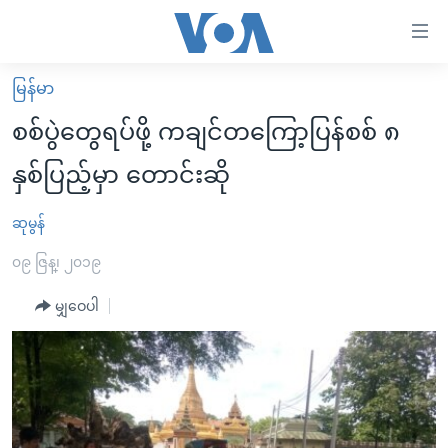
သုံး
ရ
လွယ်ကူ
မြန်မာ
မူလစာမျက်နှာ
စေ
စစ်ပွဲတွေရပ်ဖို့ ကချင်တကြော့ပြန်စစ် ၈
မြန်မာ
သည့်
နှစ်ပြည့်မှာ တောင်းဆို
ကမ္ဘာ့သတင်းများ
Link
ဗွီဒီယို
နိုင်ငံတကာ
ဆုမွန်
များ
သတင်းလွတ်လပ်ခွင့်
အမေရိကန်
၀၉ ဇြန္၊ ၂၀၁၉
ပင်မ
ရပ်ဝန်းတခု လမ်းတခု အလွန်
တရုတ်
အကြောင်းအရာ
မျှဝေပါ
သို့
အင်္ဂလိပ်စာလေ့လာမယ်
အစ္စရေး-ပါလက်စတိုင်း
ကျော်
အပတ်စဉ်ကဏ္ဍများ
အမေရိကန်သုံးအီဒီယံ
ကြည့်
ရေဒီယိုနှင့်ရုပ်သံ အချက်အလက်များ
မကြေးမုံရဲ့ အင်္ဂလိပ်စာ
ရေဒီယို
ရန်
ပင်မ
ရေဒီယို/တီဗွီအစီအစဉ်
ရုပ်ရှင်ထဲက အင်္ဂလိပ်စာ
တီဗွီ