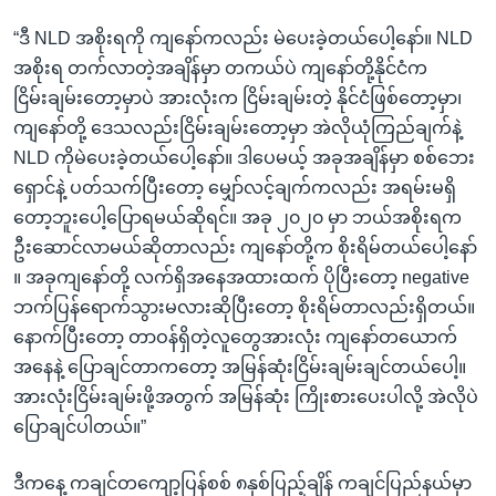
“ဒီ NLD အစိုးရကို ကျနော်ကလည်း မဲပေးခဲ့တယ်ပေါ့နော်။ NLD
အစိုးရ တက်လာတဲ့အချိန်မှာ တကယ်ပဲ ကျနော်တို့နိုင်ငံက
ငြိမ်းချမ်းတော့မှာပဲ အားလုံးက ငြိမ်းချမ်းတဲ့ နိုင်ငံဖြစ်တော့မှာ၊
ကျနော်တို့ ဒေသလည်းငြိမ်းချမ်းတော့မှာ အဲလိုယုံကြည်ချက်နဲ့
NLD ကိုမဲပေးခဲ့တယ်ပေါ့နော်။ ဒါပေမယ့် အခုအချိန်မှာ စစ်ဘေး
ရှောင်နဲ့ ပတ်သက်ပြီးတော့ မျှော်လင့်ချက်ကလည်း အရမ်းမရှိ
တော့ဘူးပေါ့ပြောရမယ်ဆိုရင်။ အခု ၂၀၂၀ မှာ ဘယ်အစိုးရက
ဦးဆောင်လာမယ်ဆိုတာလည်း ကျနော်တို့က စိုးရိမ်တယ်ပေါ့နော်
။ အခုကျနော်တို့ လက်ရှိအနေအထားထက် ပိုပြီးတော့ negative
ဘက်ပြန်ရောက်သွားမလားဆိုပြီးတော့ စိုးရိမ်တာလည်းရှိတယ်။
နောက်ပြီးတော့ တာဝန်ရှိတဲ့လူတွေအားလုံး ကျနော်တယောက်
အနေနဲ့ ပြောချင်တာကတော့ အမြန်ဆုံးငြိမ်းချမ်းချင်တယ်ပေါ့။
အားလုံးငြိမ်းချမ်းဖို့အတွက် အမြန်ဆုံး ကြိုးစားပေးပါလို့ အဲလိုပဲ
ပြောချင်ပါတယ်။”
ဒီကနေ့ ကချင်တကျော့ပြန်စစ် ၈နှစ်ပြည့်ချိန် ကချင်ပြည်နယ်မှာ