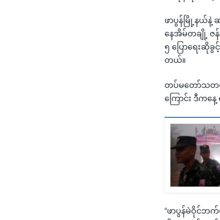
ဖာပွန်မြို့နယ်နဲ
နေအိမ်တချို့ ဇန်
၅ ပြောရေးဆိုခွင
တယ်။
တပ်မတော်သတင်းမှ
ကြောင်း ဒီကနေ့ 
“ဖာပွန်မဲဝိုင်ဘက