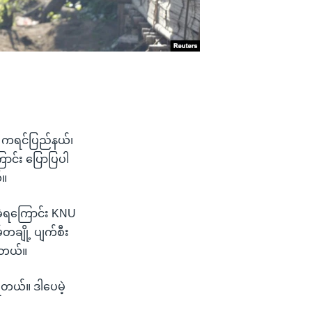
့ ကရင်ပြည်နယ်၊
ောင်း ပြောပြပါ
်။
ံခဲ့ရကြောင်း KNU
တချို့ ပျက်စီး
ါတယ်။
ံရတယ်။ ဒါပေမဲ့