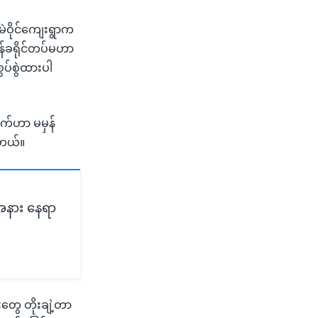
 မဲဝိုင်ကျေးရွာက
ွန်ခရိုင်တပ်မဟာ
ွပ်စွဲထားပါ
ျက်ဟာ မမှန်
ါတယ်။
းအနား နေရာ
်းတွေ တိုးချဲ့တာ