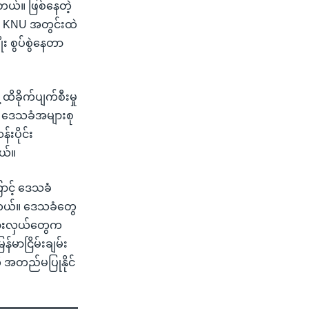
ယ်။ ဖြစ်နေတဲ့
း KNU အတွင်းထဲ
း စွပ်စွဲနေတာ
ိခိုက်ပျက်စီးမှု
က ဒေသခံအများစု
းပိုင်း
ယ်။
ောင့် ဒေသခံ
ရပါတယ်။ ဒေသခံတွေ
်စားလှယ်တွေက
န်မာငြိမ်းချမ်း
ို အတည်မပြုနိုင်