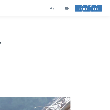
တိုက်ရိုက်
့