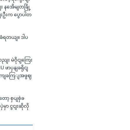
း နအေိမျတခြို့
ငျးဦးက ပွောပါတ
ို့ခံရတယျ။ ဒါပ
လညျး မဲဝိုငျကြေး
U ဖာပှနျခရိုငျ
ဲ့ လကျခကြျအဖွဈ
ာ့ စှပျစှဲခ
ာ ငွငျးဆိုလို