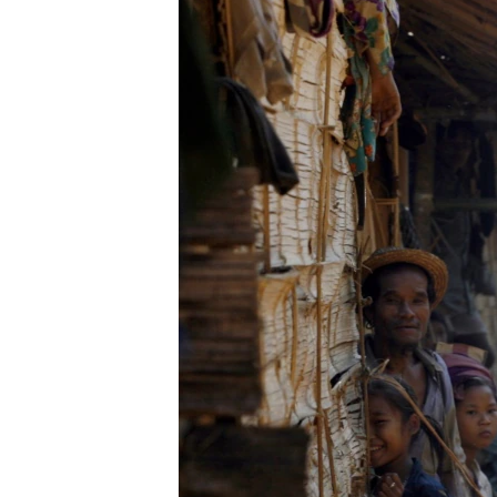
သုတပဒေသာ အင်္ဂလိပ်စာ
အ
ညွန်း
စာမျက်နှာ
သို့
ကျော်
ကြည့်
ရန်
ရှာဖွေ
ရန်
နေရာ
သို့
ကျော်
ရန်