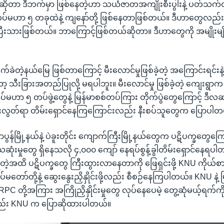
ိုတာ ဒီဘက်မှာ ဖြစ်နေတဲ့ဟာ သယံဇာတအကျိုးစီးပွါးနဲ့ ပတ်သက်တ
မဟာ ၅ တခုထဲနဲ့ ကျနော်တို့ ဖြစ်နေတာဖြစ်တယ်။ ဒီဟာတွေလည်
သိပြီးသားဖြစ်တယ်။ ဘာကြောင့်ဖြစ်တယ်ဆိုတာ။ ဒီဟာတွေကို အမျိုးမျို
ဲတဲ့နယ်မြေ ဖြစ်တာကြောင့် မီးလောင်မှုဖြစ်ခဲ့တဲ့ အကြောင်းရင်းနဲ့ ထ
သီးခြားအတည်ပြုလို့ မရပါဘူး။ မီးလောင်မှု ဖြစ်ခဲ့တဲ့ ကျေးရွာ
ာ ၅ တပ်ဖွဲ့တွေနဲ့ မြန်မာစစ်တပ်ကြား တိုက်ပွဲတွေကြောင့် ဒီလဆန်
တ်ရာ တိမ်းရှောင်နေကြကြောင်းလည်း နီးစပ်သူတွေက ပြောပါတ
ွန်မြို့နယ်နဲ့ ပဲခူးတိုင်း ကျောက်ကြီးမြို့နယ်တွေက ပဋိပက္ခတွေကြ
သေဆုံးမှုတွေ ရှိနေသလို ၄,၀၀၀ ကျော် နေရပ်စွန့်ခွါတိမ်းရှောင်နေ
ရတဲ့အထိ ပဋိပက္ခတွေ ကြီးထွားလာနေတာကို ဖြေရှင်းဖို့ KNU ကိုယ
်မတော်တို့နဲ့ ဆွေးနွေးညှိနှိုင်းဖို့လည်း စီစဉ်နေကြပါတယ်။ KNU နဲ့ မြ
PC တို့အကြား အကြိုညှိနှိုင်းမှုတွေ လုပ်နေပေမဲ့ တွေ့ဆုံမယ့်ရက်က
်း KNU က ပြောဆိုထားပါတယ်။