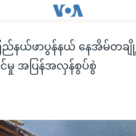
ည်နယ်ဖာပွန်နယ် နေအိမ်တချို
်မှု အပြန်အလှန်စွပ်စွဲ