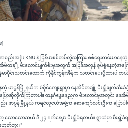
e]
စည်းအရုံး KNU နဲ့ မြန်မာစစ်တပ်တို့အကြား စစ်ရေးတင်းမာနေတဲ
ှာ အိမ်တချို့ မီးလောင်ပျက်စီးမှုအတွက် အပြန်အလှန် စွပ်စွဲနေတဲ့အကြ
န်မာပိုင်းသတင်းထောက် ကိုနိုင်ကွန်းအိန်က သတင်းပေးပို့ထားပါတယ
့ ဖာပွန်မြို့နယ်က မဲဝိုင်ကျေးရွာမှာ နေအိမ်တချို့ မီးရှို့ဖျက်ဆီးခ
ပြောဆိုလိုက်ကြတာပါ။ တနင်္ဂနွေနေ့ညက မီးလောင်မှုအတွင်း နေအိမ်
လည်း ဖာပွန်မြို့နယ် ကရင်လူငယ်အဖွဲ့က စောကျော်လင်းဦးက ပြောပ
ာ့ လောလောဆယ် ဒီ ၂၄ ရက်နေ့မှာ မီးရှို့ခံရတယ်။ ရွာထဲမှာ မီးရှို့ခ
မဟုတ်ဘူး။”