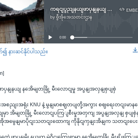
ကရငျပွညျနယျဖာပှနျနယျ နအေိမျတခြို့ မီးလောငျမှု အပွနျအလှနျစှပျစှဲ
EMBE
by
ဗွီအိုအေသတင်းဌာန
No media source currently available
0:00
တ်၍ နားဆင်နိုင်ပါသည်။
EMBED
n]
ှနျနယျ နအေိမျတခြို့ မီးလောငျမှု အပွနျအလှနျစှပျစှဲ
အစညျးအရုံး KNU နဲ့ မွနျမာစဈတပျတို့အကွား စဈရေးတငျးမာနတ
့နယျမှာ အိမျတခြို့ မီးလောငျပကြျစီးမှုအတှကျ အပွနျအလှနျ စှပျစှ
ှီအိုအမွေနျမာပိုငျးသတငျးထောကျ ကိုနိုငျကှနျးအိနျက သတငျးပေ
့ ဖာပှနျမွို့နယျက မဲဝိုငျကြေးရှာမှာ နအေိမျတခြို့ မီးရှို့ဖကြျဆ