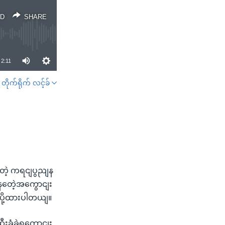
D
SHARE
2:11
တိုက်ရိုက် လင့်ခ်
SHARE
ေဲ့ ကရငျပွညျန
ဲနတေဲ့အကွောငျး
းပို့ထားပါတယျ။
ီးခံခဲ့ရကွောငျး