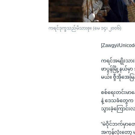
ကရင်ဒုက္ခသည်မိသားစု။ (မေ ၁၄၊ ၂၀၀၆)
[Zawgyi/Unicod
ကရင်အမျိုးသားအ
ဖာပွန်မြို့နယ်မ
မယ်။ ဗွီအိုအေမြ
စစ်ရေးတင်းမာနေတဲ
နဲ့ ဒေသခံတွေက 
သွားခဲ့ကြောင်း
“မဲဝိုင်ဘက်မှာတေ
အကုန်လုံးတော့ 