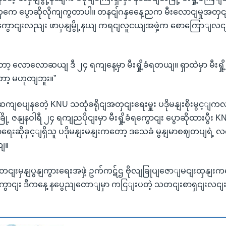
ှကေ ပွောဆိုလိုကျကွတာပါ။ တနငျ်ဂနှနေေ့ညက မီးလောငျမှုအတှငျ
့ကွောငျးလညျး ဖာပှနျမွို့နယျ ကရငျလူငယျအဖှဲ့က စောကြောျလ
ော့ လောလောဆယျ ဒီ ၂၄ ရကျနေ့မှာ မီးရှို့ခံရတယျ။ ရှာထဲမှာ မီးရှ
တော့ မဟုတျဘူး။”
ဲ့ ဆကျစပျနတေဲ့ KNU သထုံခရိုငျအတှငျးရေးမှူး ပဒိုမနျးစိုးမွင့ျက
့ ဇနျနဝါရီ ၂၄ ရကျညပိုငျးမှာ မီးရှို့ခံရကွောငျး ပွောဆိုထားပွီး KN
ရေးဆိုခှင့ျရှိသူ ပဒိုမနျးမနျးကတော့ ဒသေခံ မွနျမာစဈတပျရ
ယျ။
မှနျပွနျကွားရေးအဖှဲ့ ဥက်ကဋ်ဌ ဗိုလျခြုပျဇောျမငျးထှနျးကတေ
ာငျး ဒီကနေ့ နပွေညျတောျမှာ ကငြျးပတဲ့ သတငျးစာရှငျးလငျးပှဲမှ