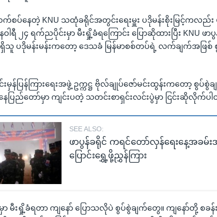
့ ဆက်စပ်နေတဲ့ KNU သထုံခရိုင်အတွင်းရေးမှူး ပဒိုမန်းစိုးမြင့်ကလည်း
နဝါရီ ၂၄ ရက်ညပိုင်းမှာ မီးရှို့ခံရကြောင်း ပြောဆိုထားပြီး KNU ဖာပ
့်ရှိသူ ပဒိုမန်းမန်းကတော့ ဒေသခံ မြန်မာစစ်တပ်ရဲ့ လက်ချက်အဖြစ် စ
န်ပြန်ကြားရေးအဖွဲ့ ဥက္ကဋ္ဌ ဗိုလ်ချုပ်ဇော်မင်းထွန်းကတော့ စွပ်စွဲခ
နေပြည်တော်မှာ ကျင်းပတဲ့ သတင်းစာရှင်းလင်းပွဲမှာ ငြင်းဆိုလိုက်ပ
SEE ALSO:
ဖာပွန်ခရိုင် ကရင်တော်လှန်ရေးနေ့အခမ်
ပြောင်းရွှေ့ဖို့ညွှန်ကြား
်မှာ မီးရှို့ခံရတာ ကျနော် ပြောသလိုပဲ စွပ်စွဲချက်တွေ။ ကျနော်တို့ စခန