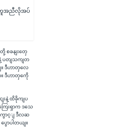
ကူအညီလိုအပ်
တို့ စခနျးတှေ
ါးနဲ့ ပတျသကျတ
ျ။ ဒီဟာတှလေ
။ ဒီဟာတှကေို
းနဲ့ ထိခိုကျပ
ဲ့ ကြေးရှာက ဒသေ
ကွေောင့ျ ဒီလဆ
 ပွောပါတယျ။