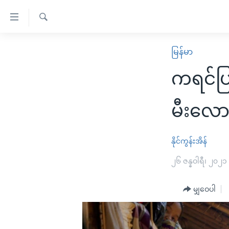
သုံး
ရ
ရှာဖွေ
လွယ်ကူ
မူလစာမျက်နှာ
မြန်မာ
ရ
စေ
မြန်မာ
လာ
ကရင်ပြ
သည့်
ဒ်
ကမ္ဘာ့သတင်းများ
Link
ဗွီဒီယို
နိုင်ငံတကာ
မီးလောင
များ
သတင်းလွတ်လပ်ခွင့်
အမေရိကန်
ပင်မ
ရပ်ဝန်းတခု လမ်းတခု အလွန်
တရုတ်
နိုင်ကွန်းအိန်
အကြောင်းအရာ
အင်္ဂလိပ်စာလေ့လာမယ်
အစ္စရေး-ပါလက်စတိုင်း
၂၆ ဇန္နဝါရီ၊ ၂၀၂၁
သို့
အပတ်စဉ်ကဏ္ဍများ
အမေရိကန်သုံးအီဒီယံ
ကျော်
မျှဝေပါ
ကြည့်
ရေဒီယိုနှင့်ရုပ်သံ အချက်အလက်များ
မကြေးမုံရဲ့ အင်္ဂလိပ်စာ
ရေဒီယို
ရန်
ရေဒီယို/တီဗွီအစီအစဉ်
ရုပ်ရှင်ထဲက အင်္ဂလိပ်စာ
တီဗွီ
ပင်မ