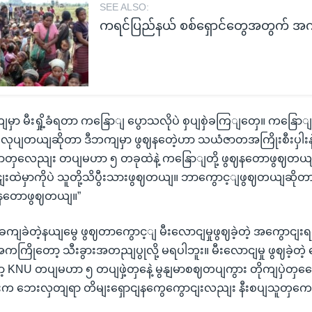
SEE ALSO:
ကရင်ပြည်နယ် စစ်ရှောင်တွေအတွက် အ
ကျမှာ မီးရှို့ခံရတာ ကနြောျ ပွောသလိုပဲ စှပျစှဲခကြျတှေ။ ကနြောျ
တှေ လုပျတယျဆိုတာ ဒီဘကျမှာ ဖွဈနတေဲ့ဟာ သယံဇာတအကြိုးစီးပှ
ဟာတှလေညျး တပျမဟာ ၅ တခုထဲနဲ့ ကနြောျတို့ ဖွဈနတောဖွဈတယ
းထဲမှာကိုပဲ သူတို့သိပွီးသားဖွဈတယျ။ ဘာကွောင့ျဖွဈတယျဆိုတာ
ျစှဲနတောဖွဈတယျ။”
ခဲတဲ့နယျမွေ ဖွဈတာကွောင့ျ မီးလောငျမှုဖွဈခဲ့တဲ့ အကွောငျးရငျ
ကကြိုတော့ သီးခွားအတညျပွုလို့ မရပါဘူး။ မီးလောငျမှု ဖွဈခဲ့တ
့ KNU တပျမဟာ ၅ တပျဖှဲ့တှနေဲ့ မွနျမာစဈတပျကွား တိုကျပှဲတှ
းက ဘေးလှတျရာ တိမျးရှောငျနကွေကွောငျးလညျး နီးစပျသူတှကေ