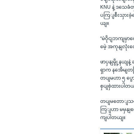
KNU နဲ့ ဒသေခံတ
ပကြျစီးသှားခဲ
ယျ။
“မဲဝိုငျဘကျမှာတ
မေဲ့ အကုနျလုံး
ဖာပှနျမွို့နယျန
ရှာက နအေိမျတခြို
တပျမဟာ ၅ ပွော
စှပျစှဲထားပါတ
တပျမတောျသတငျး
ကြျဟာ မမှနျကွေ
ကျပါတယျ။