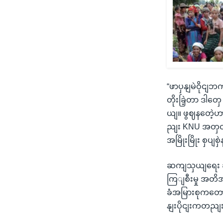
“ဖာပှနျမဲဝိုငျဘ
တိုးခြဲ့တာ ဒါ
ယျ။ ဖွဈနတေဲ့
ညျး KNU အတှငျ
အမြိုးမြိုး စှပ
ဆကျသှယျရေး ခကျ
ကြျစီးမှု အတိအ
ခံအမြားစုကတော
နျးပိုငျးကတညျ