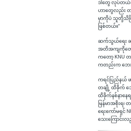
ဒါတွေ လုပ်တယ်ဆ
ဟာတွေလည်း တပ်
မှာကိုပဲ သူတို့
ဖြစ်တယ်။”
ဆက်သွယ်ရေး ခက်ခ
အတိအကျကိုတော့ 
ကတော့ KNU တပ်မဟ
ကတည်းက ဘေးလွ
ကရင်ပြည်နယ် ဖာပ
တချို့ ထိခိုက် 
ထိခိုက်နစ်နာနေ
မြန်မာအစိုးရ၊ တပ
ရေးကော်မရှင် NR
သေးကြောင်းလည