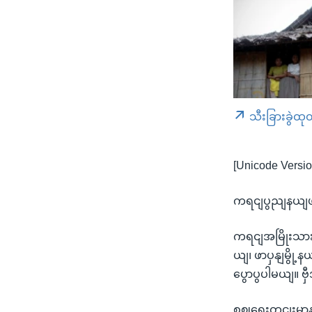
သီးခြားခွဲထု
[Unicode Versio
ကရငျပွညျနယျဖာပ
ကရငျအမြိုးသား
ယျ၊ ဖာပှနျမွို
ပွောပွပါမယျ။ ဗ
စဈရေးတငျးမာနတေဲ