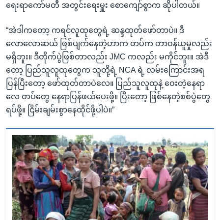
ရေးရာကော်မတီ အတွင်းရေးမှူး စောကျော်စွာက ဆိုပါတယ်။
o
l
u
i
“အဲဒါကတော့ ကရင်လူထုတွေရဲ့ ဆန္ဒထုတ်ဖော်တာပဲ။ ဒီ
s
d
လောလောဆယ် ဖြစ်ပျက်နေတဲ့ဟာက တပ်က တာဝန်ယူမှုလည်း
s
e
မရှိဘူး။ ဒီတိုက်ပွဲဖြစ်တာလည်း JMC ကလည်း မကိုင်ဘူး။ အဲဒီ
l
တော့ ပြည်သူလူထုတွေက သူတို့ရဲ့ NCA ရဲ့ လမ်းကြောင်းအရ
i
ပြန်ပြီးတော့ ဖော်ထုတ်တာပဲလေ။ ပြည်သူလူထုနဲ့ ဝေးတဲ့နေရာ
d
လေ တပ်တွေ နေရာပြန်ဖယ်ပေးဖို့။ ပြီးတော့ ဖြစ်နေတဲ့စစ်ပွဲတွေ
e
ရပ်ဖို့။ ငြိမ်းချမ်းစွာနေထိုင်ဖို့ပါပဲ။”