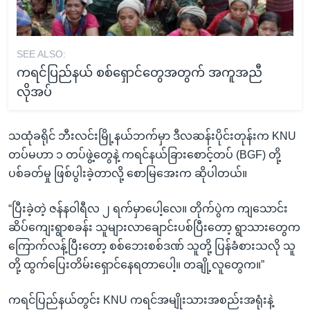
SEE ALSO:
ကရင်ပြည်နယ် စစ်ရှောင်တွေအတွက် အကူအညီ
လိုအပ်
သထုံခရိုင် ဘီးလင်းမြို့နယ်ဘက်မှာ ဒီလဆန်းပိုင်းတုန်းက KNU
တပ်မဟာ ၁ တပ်ဖွဲ့တွေနဲ့ ကရင်နယ်ခြားစောင့်တပ် (BGF) တို့
ပစ်ခတ်မှု ဖြစ်ပွါးခဲ့တာလို့ စောမြအေးက ဆိုပါတယ်။
“ပြီးခဲ့တဲ့ ဇန်နဝါရီလ ၂ ရက်မှာပေါ့လေ။ တိုက်ပွဲက ကျသောင်း
ဆိပ်ကျေးရွာစခန်း သူများလာချောင်းပစ်ပြီးတော့ ရွာသားတွေက
ကြောက်လန့်ပြီးတော့ စစ်ဘေးစစ်ဒဏ် သူတို့ ပြန်ခံစားသလို သူ
တို့ ထွက်ပြေးတိမ်းရှောင်နေရတာပေါ့။ တချို့လူတွေက။”
ကရင်ပြည်နယ်တွင်း KNU ကရင်အမျိုးသားအစည်းအရုံးနဲ့