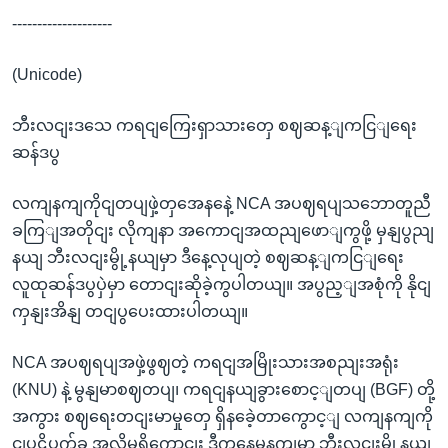
--------------------
(Unicode)
ဘီးလငျးဒသေ ကရငျကြေးရှာသားတှေ စဈဆန့ျကငြျရေး
ဆန်ဒပွ
လကျနကျကိုငျတပျဖှဲ့တှအေနနေဲ့ NCA အပဈရပျသဘောတူညီ
ခကြျအတိုငျး လိုကျနာ အကောငျအထညျဖောျကွဖို့ မှနျပွညျ
နယျ ဘီးလငျးမွို့နယျမှာ ဒီနေ့လုပျတဲ့ စဈဆန့ျကငြျရေး
လူထုဆန်ဒပွပှဲမှာ တောငျးဆိုခဲ့ကွပါတယျ။ အပွည့ျအစုံကို နိုငျ
ကှနျးအိနျ တငျပွပေးထားပါတယျ။
NCA အပဈရပျအဖှဲ့ဖွဈတဲ့ ကရငျအမြိုးသားအစညျးအရုံး
(KNU) နဲ့ မွနျမာစဈတပျ၊ ကရငျနယျခွားစောင့ျတပျ (BGF) တို့
အကွား စဈရေးတငျးမာမှုတှေ ရှိနခေဲ့တာကွောင့ျ လကျနကျကို
ငျပဋိပက်ခ အလိုမရှိကွောငျး ဒီကနေ့မနကျမှာ ဘီးလငျးမွို့နယျ