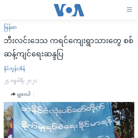
သုံး
ရ
လွယ်ကူ
မြန်မာ
မူလစာမျက်နှာ
စေ
ဘီးလင်းဒေသ ကရင်ကျေးရွာသားတွေ စစ်
မြန်မာ
သည့်
ဆန့်ကျင်ရေးဆန္ဒပြ
ကမ္ဘာ့သတင်းများ
Link
ဗွီဒီယို
နိုင်ငံတကာ
နိုင်ကွန်းအိန်
များ
သတင်းလွတ်လပ်ခွင့်
အမေရိကန်
၂၄ ဇန္နဝါရီ၊ ၂၀၂၁
ပင်မ
ရပ်ဝန်းတခု လမ်းတခု အလွန်
တရုတ်
အကြောင်းအရာ
မျှဝေပါ
သို့
အင်္ဂလိပ်စာလေ့လာမယ်
အစ္စရေး-ပါလက်စတိုင်း
ကျော်
အပတ်စဉ်ကဏ္ဍများ
အမေရိကန်သုံးအီဒီယံ
ကြည့်
ရေဒီယိုနှင့်ရုပ်သံ အချက်အလက်များ
မကြေးမုံရဲ့ အင်္ဂလိပ်စာ
ရေဒီယို
ရန်
ပင်မ
ရေဒီယို/တီဗွီအစီအစဉ်
ရုပ်ရှင်ထဲက အင်္ဂလိပ်စာ
တီဗွီ