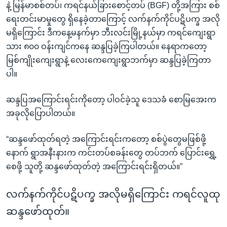
နဲ့ မြန်မာစစ်တပ်၊ ကရင်နယ်ခြားစောင့်တပ် (BGF) တို့အကြား စစ်
ရေးတင်းမာမှုတွေ ရှိနေခဲ့တာကြောင့် လက်နက်ကိုင်ပဋိပက္ခ အလို
မရှိကြောင်း ဒီကနေ့မနက်မှာ ဘီးလင်းမြို့နယ်မှာ ကရင်ကျေးရွာ
သား ၈၀၀ ဝန်းကျင်ကနေ ဆန္ဒပြခဲ့ကြပါတယ်။ နေရာကတော့
မြစ်ကျိုးကျေးရွာနဲ့ လေးကေကျေးရွာဘက်မှာ ဆန္ဒပြခဲ့ကြတာ
ပါ။
ဆန္ဒပြအကြောင်းရင်းကိုတော့ ပါဝင်ခဲ့သူ ဒေသခံ စောမြအေးက
အခုလိုပြောပါတယ်။
“ဆန္ဒဖော်ထုတ်ရတဲ့ အကြောင်းရင်းကတော့ စစ်ပွဲတွေမဖြစ်ဖို့
နောက် ရွာအနီးနားက ကင်းတပ်စခန်းတွေ တပ်ဘက် ပြောင်းရွှေ့
စေဖို့ သူတို့ ဆန္ဒဖော်ထုတ်တဲ့ အကြောင်းရင်းရှိတယ်။”
လက်နက်ကိုင်ပဋိပက္ခ အလိုမရှိကြောင်း ကရင်လူထု
ဆန္ဒဖော်ထုတ်။