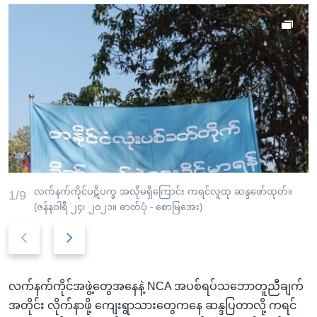
လက်နက်ကိုင်ပဋိပက္ခ အလိုမရှိကြောင်း ကရင်လူထု ဆန္ဒဖော်ထုတ်။
1/9
(ဇန်နဝါရီ ၂၄၊ ၂၀၂၁။ ဓာတ်ပုံ - စောမြအေး)
P
N
r
e
e
x
လက်နက်ကိုင်အဖွဲ့တွေအနေနဲ့ NCA အပစ်ရပ်သဘောတူညီချက်
v
t
အတိုင်း လိုက်နာဖို့ ကျေးရွာသားတွေကနေ ဆန္ဒပြတာလို့ ကရင်
i
s