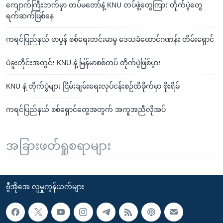
ကျောက်ကြီးဘက်မှာ တပ်မတော်နဲ့ KNU တပ်ဖွဲ့တွေကြား တိုက်ပွဲတွေ
ရက်ဆက်ဖြစ်နေ
ကရင်ပြည်နယ် ဖာပွန် စစ်ရေးတင်းမာမှု ဒေသခံထောင်ဂဏန်း တိမ်းရှောင်
ပဲခူးတိုင်းအတွင်း KNU နဲ့ မြန်မာစစ်တပ် တိုက်ပွဲဖြစ်ပွား
KNU နဲ့ တိုက်ပွဲများ ငြိမ်းချမ်းရေးလုပ်ငန်းစဉ်ထိခိုက်မှာ စိုးရိမ်
ကရင်ပြည်နယ် စစ်ရှောင်တွေအတွက် အကူအညီလိုအပ်
အခြားဖတ်ရှုစရာများ
ဗွီအိုအေ လူမှုကွန်ယက်များ