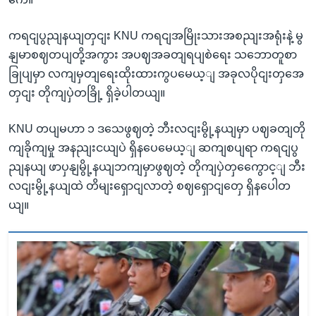
ကရငျပွညျနယျတှငျး KNU ကရငျအမြိုးသားအစညျးအရုံးနဲ့ မွ
နျမာစဈတပျတို့အကွား အပဈအခတျရပျစဲရေး သဘောတူစာ
ခြုပျမှာ လကျမှတျရေးထိုးထားကွပမေယ့ျ အခုလပိုငျးတှအေ
တှငျး တိုကျပှဲတခြို့ ရှိခဲ့ပါတယျ။
KNU တပျမဟာ ၁ ဒသေဖွဈတဲ့ ဘီးလငျးမွို့နယျမှာ ပဈခတျတို
ကျခိုကျမှု အနညျးငယျပဲ ရှိနပေမေယ့ျ ဆကျစပျရာ ကရငျပွ
ညျနယျ ဖာပှနျမွို့နယျဘကျမှာဖွဈတဲ့ တိုကျပှဲတှကွေောင့ျ ဘီး
လငျးမွို့နယျထဲ တိမျးရှောငျလာတဲ့ စဈရှောငျတှေ ရှိနပေါတ
ယျ။