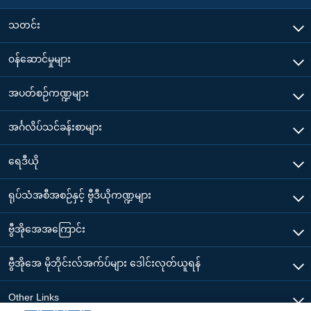
သတင်း
၀န်ဆောင်မှုများ
အပတ်စဉ်ကဏ္ဍများ
အင်္ဂလိပ်သင်ခန်းစာများ
ရေဒီယို
ရုပ်သံအစီအစဉ်နှင့် ဗွီဒီယိုကဏ္ဍများ
ဗွီအိုအေအကြောင်း
ဗွီအိုအေ မိုဘိုင်းလ်အက်ပ်များ ဒေါင်းလုတ်ယူရန်
Other Links