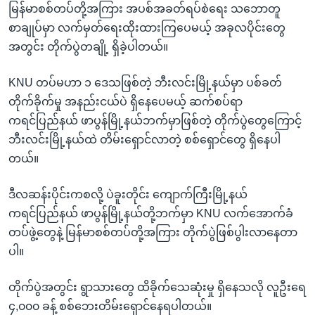
မြန်မာစစ်တပ်တို့အကြား အပစ်အခတ်ရပ်စဲရေး သဘောတူ
စာချုပ်မှာ လက်မှတ်ရေးထိုးထားကြပေမယ့် အခုလပိုင်းတွေ
အတွင်း တိုက်ပွဲတချို့ ရှိခဲ့ပါတယ်။
KNU တပ်မဟာ ၁ ဒေသဖြစ်တဲ့ ဘီးလင်းမြို့နယ်မှာ ပစ်ခတ်
တိုက်ခိုက်မှု အနည်းငယ်ပဲ ရှိနေပေမယ့် ဆက်စပ်ရာ
ကရင်ပြည်နယ် ဖာပွန်မြို့နယ်ဘက်မှာဖြစ်တဲ့ တိုက်ပွဲတွေကြောင့်
ဘီးလင်းမြို့နယ်ထဲ တိမ်းရှောင်လာတဲ့ စစ်ရှောင်တွေ ရှိနေပါ
တယ်။
ဒီလဆန်းပိုင်းကစလို့ ပဲခူးတိုင်း ကျောက်ကြီးမြို့နယ်
ကရင်ပြည်နယ် ဖာပွန်မြို့နယ်တို့ဘက်မှာ KNU လက်အောက်ခံ
တပ်ဖွဲ့တွေနဲ့ မြန်မာစစ်တပ်တို့အကြား တိုက်ပွဲဖြစ်ပွါးလာနေတာ
ပါ။
တိုက်ပွဲအတွင်း ရွာသားတွေ ထိခိုက်သေဆုံးမှု ရှိနေသလို လူဦးရေ
၄,၀၀၀ ခန့် စစ်ဘေးတိမ်းရှောင်နေရပါတယ်။