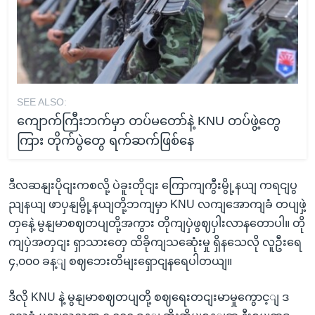
SEE ALSO:
ကျောက်ကြီးဘက်မှာ တပ်မတော်နဲ့ KNU တပ်ဖွဲ့တွေ
ကြား တိုက်ပွဲတွေ ရက်ဆက်ဖြစ်နေ
ဒီလဆနျးပိုငျးကစလို့ ပဲခူးတိုငျး ကြောကျကွီးမွို့နယျ ကရငျပွ
ညျနယျ ဖာပှနျမွို့နယျတို့ဘကျမှာ KNU လကျအောကျခံ တပျဖှဲ့
တှနေဲ့ မွနျမာစဈတပျတို့အကွား တိုကျပှဲဖွဈပှါးလာနတောပါ။ တို
ကျပှဲအတှငျး ရှာသားတှေ ထိခိုကျသဆေုံးမှု ရှိနသေလို လူဦးရေ
၄,၀၀၀ ခန့ျ စဈဘေးတိမျးရှောငျနရေပါတယျ။
ဒီလို KNU နဲ့ မွနျမာစဈတပျတို့ စဈရေးတငျးမာမှုကွောင့ျ ဒ