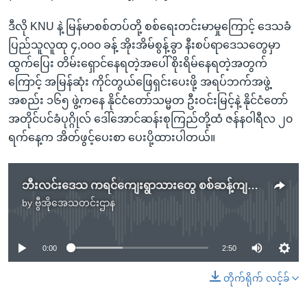
ဒီလို KNU နဲ့ မြန်မာစစ်တပ်တို့ စစ်ရေးတင်းမာမှုကြောင့် ဒေသခံ
ပြည်သူလူထု ၄,၀၀၀ ခန့် အိုးအိမ်စွန့်ခွာ နီးစပ်ရာဒေသတွေမှာ
ထွက်ပြေး တိမ်းရှောင်နေရတဲ့အပေါ် စိုးရိမ်နေရတဲ့အတွက်
ကြောင့် အမြန်ဆုံး ကိုင်တွယ်ဖြေရှင်းပေးဖို့ အရပ်ဘက်အဖွဲ့
အစည်း ၁၆၅ ဖွဲ့ကနေ နိုင်ငံတော်သမ္မတ ဦးဝင်းမြင့်နဲ့ နိုင်ငံတော်
အတိုင်ပင်ခံပုဂ္ဂိုလ် ဒေါ်အောင်ဆန်းစုကြည်တို့ထံ ဇန်နဝါရီလ ၂၀
ရက်နေ့က အိတ်ဖွင့်ပေးစာ ပေးပို့ထားပါတယ်။
ဘီးလင်းဒေသ ကရင်ကျေးရွာသားတွေ စစ်ဆန့်ကျင်ရေးဆန္ဒပြ
by
ဗွီအိုအေသတင်းဌာန
No media source currently available
0:00
2:50
တိုက်ရိုက် လင့်ခ်