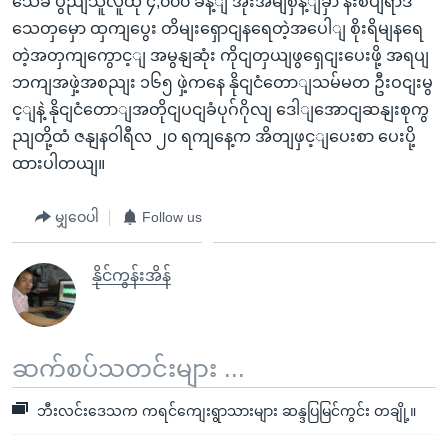
သေခံ ပွညျသူလူထု ၄,၀၀၀ ခန့ျ အိုးအိမျစှန့ျခှာ နီးစပျရာဒ
သေတှမှော ထှကျပွေး တိမျးရှောငျနရေတဲ့အပေါျ စိုးရိမျနရေ
တဲ့အတှကျကွောင့ျ အမွနျဆုံး ကိုငျတှယျဖွရှေငျးပေးဖို့ အရပျ
ဘကျအဖှဲ့အစညျး ၁၆၅ ဖှဲ့ကနေ နိုငျငံတောျသမ်မတ ဦးဝငျးမွ
င့ျနဲ့ နိုငျငံတောျအတိုငျပငျခံပုဂ်ဂိုလျ ဒေါျအောငျဆနျးစုကွ
ညျတို့ထံ ဇနျနဝါရီလ ၂၀ ရကျနေ့က အိတျဖှင့ျပေးစာ ပေးပို့
ထားပါတယျ။
မျှဝေပါ
Follow us
နိုင်ကွန်းအိန်
ဆက်စပ်သတင်းများ ...
ဘီးလင်းဒေသက ကရင်ကျေးရွာသားများ ဆန္ဒပြမြင်ကွင်း တချို့။