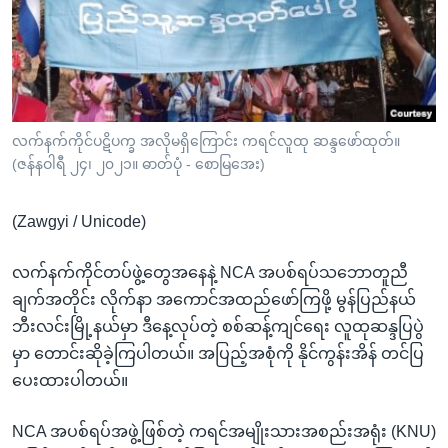
အ
သုတပဒေသာ အင်္ဂလိပ်စာ
ညွန်း
Learning English
စာမျက်နှာ
သို့
ဗွီအိုအေ လူမှုကွန်ယက်များ
ကျော်
ကြည့်
လက်နက်ကိုင်ပဋိပက္ခ အလိုမရှိကြောင်း ကရင်လူထု ဆန္ဒဖော်ထုတ်။
(ဇန်နဝါရီ ၂၄၊ ၂၀၂၁။ ဓာတ်ပုံ - စောမြအေး)
ရန်
ဘာသာစကားများ
ရှာဖွေ
(Zawgyi / Unicode)
ရန်
နေရာ
လက်နက်ကိုင်တပ်ဖွဲ့တွေအနေနဲ့ NCA အပစ်ရပ်သဘောတူညီ
သို့
ချက်အတိုင်း လိုက်နာ အကောင်အထည်ဖော်ကြဖို့ မွန်ပြည်နယ်
ကျော်
ဘီးလင်းမြို့နယ်မှာ ဒီနေ့လုပ်တဲ့ စစ်ဆန့်ကျင်ရေး လူထုဆန္ဒပြပွဲ
ရန်
မှာ တောင်းဆိုခဲ့ကြပါတယ်။ အပြည့်အစုံကို နိုင်ကွန်းအိန် တင်ပြ
ပေးထားပါတယ်။
NCA အပစ်ရပ်အဖွဲ့ဖြစ်တဲ့ ကရင်အမျိုးသားအစည်းအရုံး (KNU)