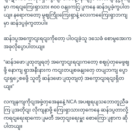
မှာ ကရငျကြေးရှာသား ၈၀၀ ဝနျးကငြျကနေ ဆန်ဒပွခဲ့ကွပါတ
ယျ။ နရောကတော့ မွဈကြိုးကြေးရှာနဲ့ လေးကကြေေးရှာဘကျ
မှာ ဆန်ဒပွခဲ့ကွတာပါ။
ဆန်ဒပွအကွောငျးရငျးကိုတော့ ပါဝငျခဲ့သူ ဒသေခံ စောမွအေးက
အခုလိုပွောပါတယျ။
“ဆန်ဒဖောျထုတျရတဲ့ အကွောငျးရငျးကတော့ စဈပှဲတှမေဖွဈ
ဖို့ နောကျ ရှာအနီးနားက ကငျးတပျစခနျးတှေ တပျဘကျ ပွော
ငျးရှှေ့စဖေို့ သူတို့ ဆန်ဒဖောျထုတျတဲ့ အကွောငျးရငျးရှိတ
ယျ။”
လကျနကျကိုငျအဖှဲ့တှအေနနေဲ့ NCA အပဈရပျသဘောတူညီခ
ကြျအတိုငျး လိုကျနာဖို့ ကြေးရှာသားတှကေနေ ဆန်ဒပွတာလို့
ကရငျရေးရာကောျမတီ အတှငျးရေးမှူး စောကြောျစှာက ဆို
ပါတယျ။