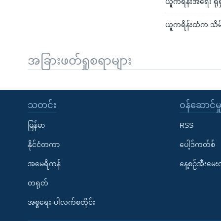
ယူကရိန်းအရေး ရုရ
ယူကရိန်းထံက သိမ်း
အခြားဖတ်ရှုစရာများ
သတင်း
၀န်ဆောင်မှ
မြန်မာ
RSS
နိုင်ငံတကာ
ပေါ့ဒ်ကတ်စ်
အမေရိကန်
နေ့စဉ်အီးမေ
တရုတ်
အစ္စရေး-ပါလက်စတိုင်း