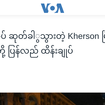
ပ် ဆုတ်ခါွသွားတဲ့ Kherson မြ
ို့ ပြန်လည် ထိန်းချုပ်