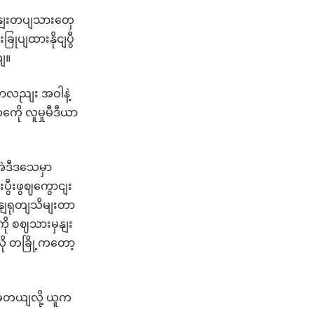
ရိနျးတပျသားတှေ
ခြုပျထားနိုငျပွီ
ျ။
မှာလညျး အဝါနဲ့
ေို လူမှုမီဒီယာ
အဲဒီဒသေမှာ
ီးဖွဈကွောငျး
ွနျရုတျသိမျးတာ
ို စဈသားမှနျး
ို တခြို့ကတော့
ခဲ့တယျလို့ ယူက