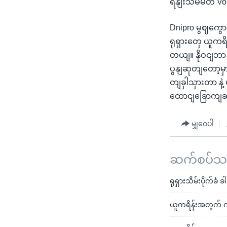
ရိနျးသမ်မတ Vo
Dnipro မွဈကွော
ရုရှားတှေ ယူကရိန
တယျ။ နိုဝငျဘာ
ပွနျဆုတျတော့မှ
တျခှါသှားတာ နဲ
ထောငျခြောကျဆငျ
မျှဝေပါ
ဆက်စပ်သတင
ရုရှားသိမ်းပိုက်ခံ
ယူကရိန်းအတွက် 