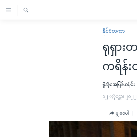
သုံး
ရ
ရှာဖွေ
လွယ်ကူ
မူလစာမျက်နှာ
နိုင်ငံတကာ
ရ
စေ
မြန်မာ
လာ
ရုရှားတ
သည့်
ဒ်
ကမ္ဘာ့သတင်းများ
Link
ဗွီဒီယို
နိုင်ငံတကာ
ကရိန်းတ
များ
သတင်းလွတ်လပ်ခွင့်
အမေရိကန်
ပင်မ
ရပ်ဝန်းတခု လမ်းတခု အလွန်
တရုတ်
ဗွီအိုအေမြန်မာပိုင်း
အကြောင်းအရာ
အင်္ဂလိပ်စာလေ့လာမယ်
အစ္စရေး-ပါလက်စတိုင်း
၁၂ ႏိုဝင္ဘာ၊ ၂၀၂၂
သို့
အပတ်စဉ်ကဏ္ဍများ
အမေရိကန်သုံးအီဒီယံ
ကျော်
မျှဝေပါ
ကြည့်
ရေဒီယိုနှင့်ရုပ်သံ အချက်အလက်များ
မကြေးမုံရဲ့ အင်္ဂလိပ်စာ
ရေဒီယို
ရန်
ရေဒီယို/တီဗွီအစီအစဉ်
ရုပ်ရှင်ထဲက အင်္ဂလိပ်စာ
တီဗွီ
ပင်မ