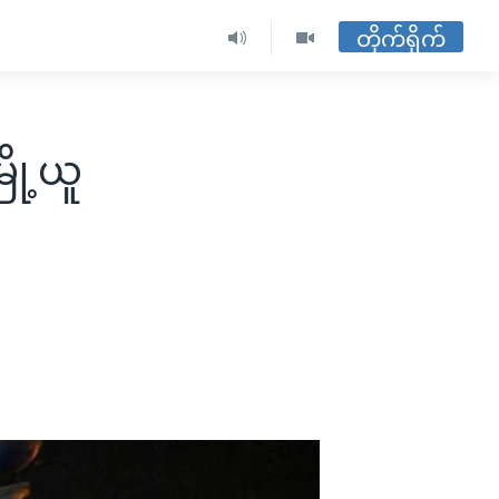
တိုက်ရိုက်
ို့ယူ