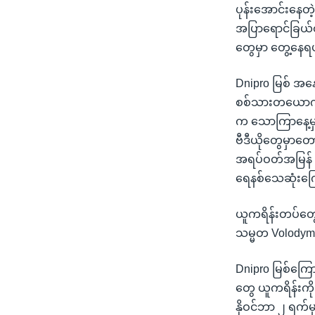
ပုန်းအောင်းနေတ
အပြာရောင်ခြယ်ထ
တွေမှာ တွေ့နေ
Dnipro မြစ် အနေ
စစ်သားတယောက်မှ
က သောကြာနေ့မှာ
ဗီဒီယိုတွေမှာတ
အရပ်ဝတ်အမြန် ပြ
ရေနစ်သေဆုံးကြ
ယူကရိန်းတပ်တွေဟာ
သမ္မတ Volodym
Dnipro မြစ်ကြော
တွေ ယူကရိန်းကို 
နိုဝင်ဘာ ၂ ရက်