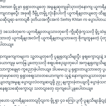
de}}
ံ Kherson မွို့မှာ ရုရှားတပျတှေ အမွနျဆုတျခှါသှားတဲ့နောကျ ယူက
ာကျလာနပွေီး အခုဆို ဒီမွို့တမွို့လုံးနီးပါးကို ယူကရိနျးတပျတှေ ထိနျး
ဒသေဆိုငျရာ ကောငျစီ ဒုတိယအကွီးအကဲ Serhiy Khlan က ပွောပါတယ
ဲ့ ဒသေခံတှကေ ယူကရိနျးတပျသားတှကေို ကွိုဆိုခဲ့ကွသလို မွို့ထဲ
ားတဲ့ ယူကရိနျးအလံကို ယူကရိနျတပျသားတှေ စိုကျထူနတေဲ့ ပုံတှက
ေပါတယျ။
ာကျဖကျကမျးက သူ့တပျတှကေို ပွနျရုတျသိမျးပွီး ဖွဈကွောငျးနဲ့ 
ောကျမှ မကနြျတော့သလို စဈပစ်စညျးတှပေါ အကုနျရုတျသိမျးပွ
 သောကွာနေ့မှာ ကွညောခဲ့ပါတယျ။ ဒါပမေယ့ျ ရုရှားတပျသားတှေ ပ
ဒီယိုတှမှောတော့ ရုရှားစဈသားတယောကျက သူနဲ့ နောကျတပျသားတှကေ
တျအမွနျ ပွောငျးလဲဝတျဆငျဖို့ ညှှနျကွားခဲ့တယျလို့ ပွောခဲ့သလ
 ရနေဈသဆေုံးကွောငျး သတငျးတှေ ထှကျပေါျနပေါတယျ။
ော ယူကရိနျးတောငျပိုငျးက မွို့ရှာ ၄၀ ကြောျကို ပွနျသိမျးနိုငျ