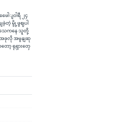
ဖဖေေါျဝါရီ ၂၄
့တဲ့ မွို့ဖွဈပါ
သေကနေ သူတို့
အခုလို အမွနျဆု
တော့ ရုရှားတှေ