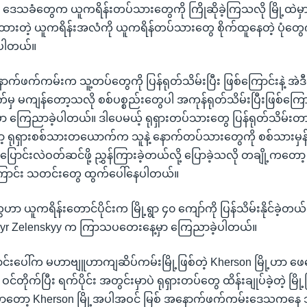
ဲ့ ဒေသခံတွေက ယူကရိန်းတပ်သားတွေကို ကြိုဆိုခဲ့ကြသလို မြို့ထဲမှ
ားတဲ့ ယူကရိန်းအလံကို ယူကရိန်တပ်သားတွေ စိုက်ထူနေတဲ့ ပုံတွေကိ
ရပါတယ်။
ာက်ဖက်ကမ်းက သူ့တပ်တွေကို ပြန်ရုတ်သိမ်းပြီး ဖြစ်ကြောင်းနဲ့ အဲဒီ
 မကျန်တော့သလို စစ်ပစ္စည်းတွေပါ အကုန်ရုတ်သိမ်းပြီးဖြစ်ကြောင်
 ကြေညာခဲ့ပါတယ်။ ဒါပေမယ့် ရုရှားတပ်သားတွေ ပြန်ရုတ်သိမ်းတာ
ော့ ရုရှားစစ်သားတယောက်က သူနဲ့ နောက်တပ်သားတွေကို စစ်သားမှ
ောင်းလဲဝတ်ဆင်ဖို့ ညွှန်ကြားခဲ့တယ်လို့ ပြောခဲ့သလို တချို့ကတော
ောင်း သတင်းတွေ ထွက်ပေါ်နေပါတယ်။
 ယူကရိန်းတောင်ပိုင်းက မြို့ရွာ ၄၀ ကျော်ကို ပြန်သိမ်းနိုင်ခဲ့တယ်လ
yr Zelenskyy က ကြာသပတေးနေ့မှာ ကြေညာခဲ့ပါတယ်။
င်းပေါ်က မဟာဗျူဟာကျဆိပ်ကမ်းမြို့ဖြစ်တဲ့ Kherson မြို့ဟာ ဖေဖေ
ဝင်တိုက်ပြီး ရက်ပိုင်း အတွင်းမှာပဲ ရုရှားတပ်တွေ ထိန်းချုပ်ခဲ့တဲ့ မြိ
မှာတော့ Kherson မြို့အပါအဝင် မြစ် အနောက်ဖက်ကမ်းဒေသကနေ သူ