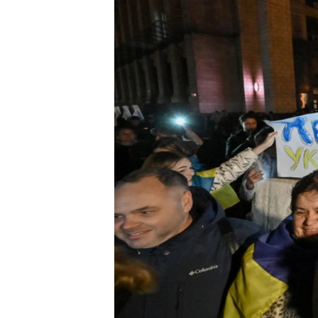
သုတပဒေသာ အင်္ဂလိပ်စာ
အ
ညွန်း
စာမျက်နှာ
သို့
ကျော်
ကြည့်
ရန်
ရှာဖွေ
ရန်
နေရာ
သို့
ကျော်
ရန်