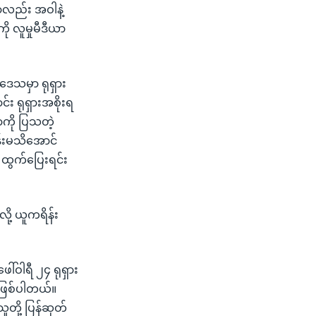
ာလည်း အဝါနဲ့
ု လူမှုမီဒီယာ
ဒေသမှာ ရုရှား
း ရုရှားအစိုးရ
ကို ပြသတဲ့
န်းမသိအောင်
့ ထွက်ပြေးရင်း
ို့ ယူကရိန်း
ါ်ဝါရီ ၂၄ ရုရှား
ု့ဖြစ်ပါတယ်။
တို့ ပြန်ဆုတ်