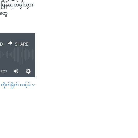
မြန်ဆုတ်ခွါသွား
းတွေ
D
SHARE
1:23
တိုက်ရိုက် လင့်ခ်
SHARE