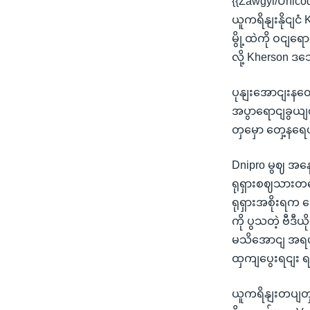
{{Zawgyi/Unico
ယူကရိနျးနိုငျင
မွို့ထဲကို ဝငျရေ
လို့ Kherson 
ပုနျးအောငျးနတေ
အပွာရောငျခွယျထ
တှမှော တှေ့နရ
Dnipro မွဈ အနေ
ရုရှားစဈသားတယ
ရုရှားအစိုးရက
ကို ပွသတဲ့ ဗီ
မသိအောငျ အရပျဝ
ထှကျပွေးရငျး
ယူကရိနျးတပျတှဟ