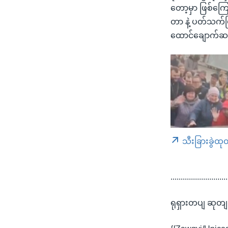
တော့မှာ ဖြစ်ကြေ
တာ နဲ့ ပတ်သက်ပ
ထောင်ချောက်ဆင်မ
သီးခြားခွဲထု
............................
ရုရှားတပျ ဆုတျခ