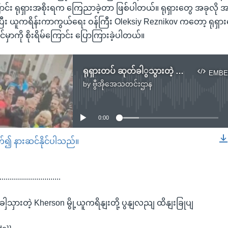
ာင်း ရုရှားအစိုးရက ကြေညာခဲ့တာ ဖြစ်ပါတယ်။ ရုရှားတွေ အခုလို အ
ြီး ယူကရိန်းကာကွယ်ရေး ဝန်ကြီး Oleksiy Reznikov ကတော့ ရုရှာ
ှာကို စိုးရိမ်ကြောင်း ပြောကြားခဲ့ပါတယ်။
ရုရှားတပ် ဆုတ်ခါွသွားတဲ့ Kherson မြို့ယူကရိန်းတို့ ပြန်လည် ထိန်းချုပ်
EMBE
by
ဗွီအိုအေသတင်းဌာန
No media source currently available
0:00
တ်၍ နားဆင်နိုင်ပါသည်။
EMBED
..............................
ါှသှားတဲ့ Kherson မွို့ယူကရိနျးတို့ ပွနျလညျ ထိနျးခြုပျ