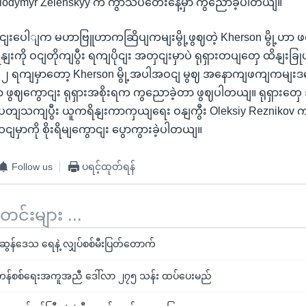
lodymyr Zelenskyy က ကွာသပတေးနေ့မှာ ကွညောခဲ့ပါတယျ။
ငျးပေါျက မဟာဗြူဟာကဆြိပျကမျးမွို့ဖွဈတဲ့ Kherson မွို့ဟာ 
ျးကို ဝငျတိုကျပွီး ရကျပိုငျး အတှငျးမှာပဲ ရုရှားတပျတှေ ထိနျးခြုပျခဲ
 ၂ ရကျမှာတော့ Kherson မွို့အပါအဝငျ မွဈ အနောကျဖကျကမျးဒ
ာ ဖွဈကွောငျး ရုရှားအစိုးရက ကွညောခဲ့တာ ဖွဈပါတယျ။ ရုရှားတှေ 
့ ပတျသကျပွီး ယူကရိနျးကာကှယျရေး ဝနျကွီး Oleksiy Reznikov က
မှာကို စိုးရိမျကွောငျး ပွောကွားခဲ့ပါတယျ။
Follow us
ပရင့်ထုတ်ရန်
်းများ ...
 ခါဆွန်ဒေသ ရေနဲ့ လျှပ်စစ်မီးပြတ်တောက်
ကန်စစ်ရေးအကူအညီ ဒေါ်လာ ၂၇၅ သန်း ထပ်ပေးမည်