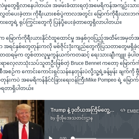
းလဲမှုတွေရှိလာနေပါတယ်။ အဖမ်းခံထားရတဲ့အမေရိကန်အကျဉ်းသား
လွှတ်ပေးခဲ့တာ၊ ကိုရီးယားစစ်ပွဲကာလအတွင်း မြောက်ကိုရီးယားဘက်မှ
ွေရဲ့ ရုပ်ကြွင်းတွေကို ပြန်ပို့ပေးခဲ့တာတွေရှိလာပါတယ်။
်းက မြောက်ကိုရီးယားနိုင်ငံထူထောင်မှု အနှစ်၇၀ပြည့်အထိမ်းအမှတ
ှာ အရင်နှစ်တွေတုန်းကလို မစ်ဇိုင်းဒုံးကျည်တွေကိုပြသတာတွေမရှိ
မ္မတထရမ့်က တွစ်တာလူမှုကွန်ယက်ကတဆင့် ရေးသားချီးကျူး ခဲ့ပ
ရာလေ့လာသုံးသပ်သူတဦးဖြစ်တဲ့ Bruce Bennet ကတော့ မြောက်ကို
ဉ်က ကောင်းကောင်းရှင်သန်နေတုန်းပဲလို့သူ့ရဲ့ခန့်မှန်း ချက်ကို ဗ
လတုန်းကပဲ အမေရိကန်နိုင်ငံခြားရေးဝန်ကြီးMike Pompeo ရဲ့ မြောက်
ခဲ့ရတာရှိပါတယ်။
Trump နဲ့ ဒုတိယအကြိမ်တွေ့ဆုံဖို့ မြောက်ကိုးရီးယား ခေါင်းဆောင် လိုလား
EMBE
by
ဗွီအိုအေသတင်းဌာန
No media source currently available
0:00