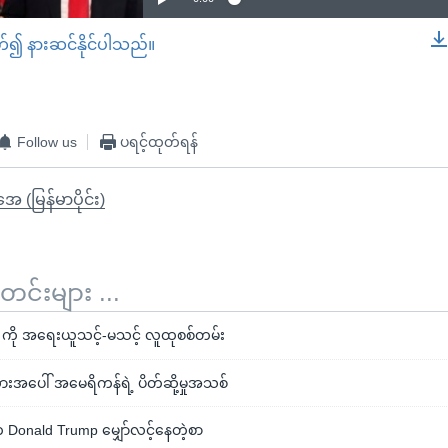
တ်၍ နားဆင်နိုင်ပါသည်။
EMBED
Follow us
ပရင့်ထုတ်ရန်
ုအေ (မြန်မာပိုင်း)
်းများ ...
ကို အရေးယူသင့်-မသင့် လူထုစစ်တမ်း
ားအပေါ် အမေရိကန်ရဲ့ ပိတ်ဆို့မှုအသစ်
Donald Trump မျှော်လင့်နေတဲ့စာ