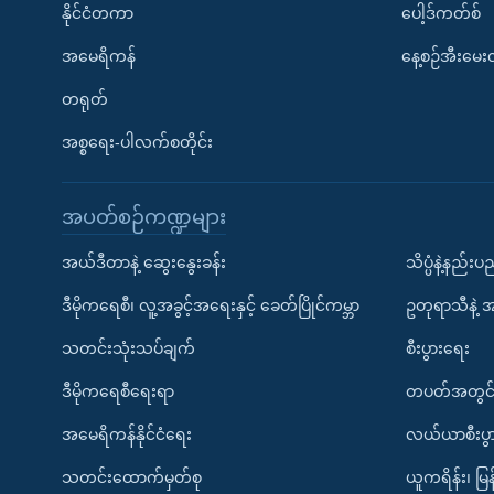
နိုင်ငံတကာ
ပေါ့ဒ်ကတ်စ်
အမေရိကန်
နေ့စဉ်အီးမေ
တရုတ်
အစ္စရေး-ပါလက်စတိုင်း
အပတ်စဉ်ကဏ္ဍများ
အယ်ဒီတာနဲ့ ဆွေးနွေးခန်း
သိပ္ပံနဲ့နည်း
ဒီမိုကရေစီ၊ လူ့အခွင့်အရေးနှင့် ခေတ်ပြိုင်ကမ္ဘာ
ဥတုရာသီနဲ့ 
သတင်းသုံးသပ်ချက်
စီးပွားရေး
ဒီမိုကရေစီရေးရာ
တပတ်အတွင်
အမေရိကန်နိုင်ငံရေး
လယ်ယာစီးပွ
သတင်းထောက်မှတ်စု
ယူကရိန်း၊ မြန