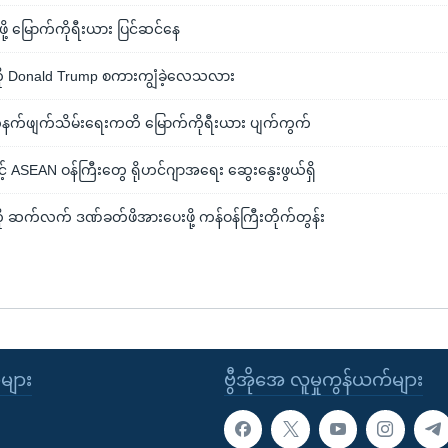
်ဖို့ မြောက်ကိုရီးယား ပြင်ဆင်နေ
ကို Donald Trump စကားကျွံခဲ့လေသလား
က်ဖျက်သိမ်းရေးကတိ မြောက်ကိုရီးယား ပျက်ကွက်
င့် ASEAN ဝန်ကြီးတွေ ရိုဟင်ဂျာအရေး ဆွေးနွေးဖွယ်ရှိ
ို ဆက်လက် ဒဏ်ခတ်ဖိအားပေးဖို့ ကန်ဝန်ကြီးတိုက်တွန်း
ုများ
ဗွီအိုအေ လူမှုကွန်ယက်များ