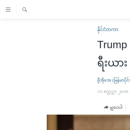
သုံး
ရ
ရှာဖွေ
လွယ်ကူ
မူလစာမျက်နှာ
နိုင်ငံတကာ
ရ
စေ
မြန်မာ
လာ
Trump န
သည့်
ဒ်
ကမ္ဘာ့သတင်းများ
Link
ဗွီဒီယို
နိုင်ငံတကာ
ရီးယား
များ
သတင်းလွတ်လပ်ခွင့်
အမေရိကန်
ပင်မ
ရပ်ဝန်းတခု လမ်းတခု အလွန်
တရုတ်
ဗွီအိုအေ (မြန်မာပိုင်
အကြောင်းအရာ
အင်္ဂလိပ်စာလေ့လာမယ်
အစ္စရေး-ပါလက်စတိုင်း
၁၁ စက္တင္ဘာ၊ ၂၀၁၈
သို့
အပတ်စဉ်ကဏ္ဍများ
အမေရိကန်သုံးအီဒီယံ
ကျော်
မျှဝေပါ
ကြည့်
ရေဒီယိုနှင့်ရုပ်သံ အချက်အလက်များ
မကြေးမုံရဲ့ အင်္ဂလိပ်စာ
ရေဒီယို
ရန်
ရေဒီယို/တီဗွီအစီအစဉ်
ရုပ်ရှင်ထဲက အင်္ဂလိပ်စာ
တီဗွီ
ပင်မ