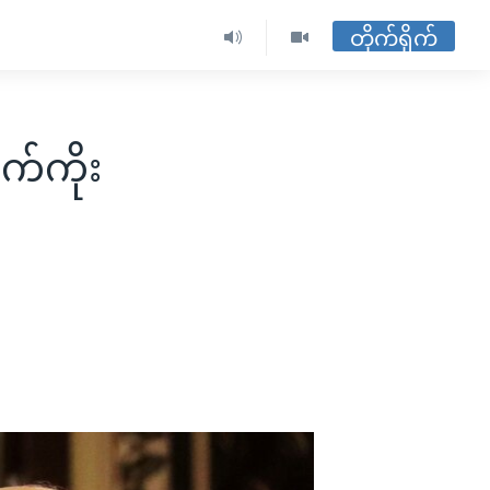
တိုက်ရိုက်
ာက်ကိုး