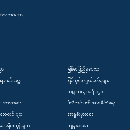
းလ်သတင်းလွှာ
ပညာ
မြန်မာပြည်မှပေးစာ
အနာဂတ်ကမ္ဘာ
မြင်ကွင်းကျယ်မှတ်စုများ
ကမ္ဘာတလွှားခရီးသွား
း အားကစား
ဒီသီတင်းပတ် အာရှနိုင်ငံရေး
ားသတင်းများ
အာရှစီးပွားရေး
်မာ နှိုင်းယှဉ်ချက်
ကျန်းမာရေး