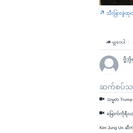
သီးခြားခွဲထု
မျှဝေပါ
ဗွီအိ
ဆက်စပ်သတင
သမ္မတ Trump 
မြောက်ကိုရီးယ
Kim Jung Un ဆီက 