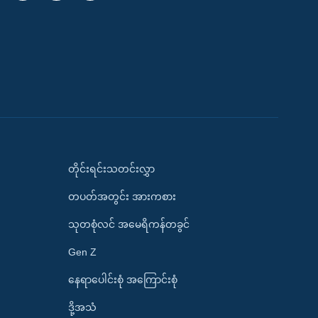
တိုင်းရင်းသတင်းလွှာ
တပတ်အတွင်း အားကစား
သုတစုံလင် အမေရိကန်တခွင်
Gen Z
နေရာပေါင်းစုံ အကြောင်းစုံ
ဒို့အသံ