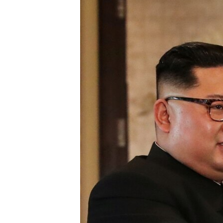
သုတပဒေသာ အင်္ဂလိပ်စာ
အ
ညွန်း
စာမျက်နှာ
သို့
ကျော်
ကြည့်
ရန်
ရှာဖွေ
ရန်
နေရာ
သို့
ကျော်
ရန်