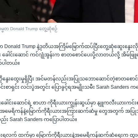
မ္မတ Donald Trump တွေ့ဆုံစဉ်
Donald Trump နဲ့ဒုတိယအကြိမ်မြောက်ထပ်ပြီးတွေ့ဆုံဆွေးနွေးလိ
း ခေါင်းဆောင် ကင်ဂျုံအွန်းက စာတစောင်ပေးပို့လာတယ်လို့ အိမ်ဖြ
က်ပါတယ်။
ိုနွေးထွေးမှုရှိပြီး အင်မတန်လည်းအပြုသဘောဆောင်တဲ့စာတစောင်ဖ
စာရှင်း လင်းပွဲအတွင်း ပြောခွင့်ရအမျိုးသမီး Sarah Sanders ကပ
းခေါင်းဆောင်ရဲ့ စာဟာ ကိုရီးယားကျွန်းဆွယ်မှာ နျူကလီးယားကင်းစ
ေနဲ့ အမေရိကန်နဲ့မြောက်ကိုရီးယားအကြားဆက်ဆံမှု တွေအတွက် အပ
လည်း Sarah Sanders ကပြောပါတယ်။
ုးရလက် ထက်မှာ မြောက်ကိုရီးယားနဲ့အမေရိကန်ဆက်ဆံရေးက ထူးထ