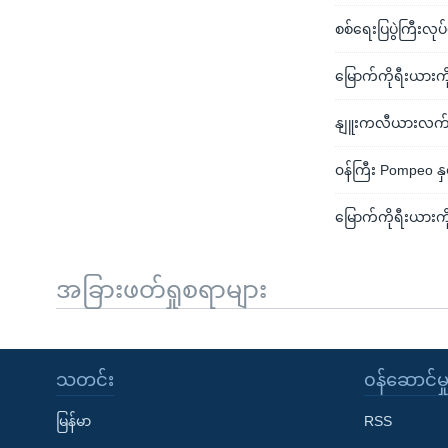
စစ်ရေးပြပွဲကြီးလုပ
မြောက်ကိုရီးယား
နျူးကလီယားလက်န
၀န်ကြီး Pompeo နှ
မြောက်ကိုရီးယားက
အခြားဖတ်ရှုစရာများ
သတင်း
၀န်ဆောင်မှ
မြန်မာ
RSS