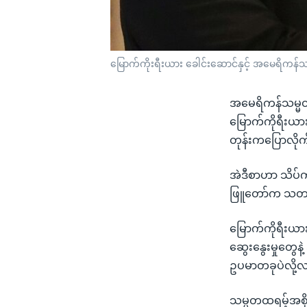
မြောက်ကိုးရီးယား ခေါင်းဆောင်နှင့် အမေရိကန်သ
အမေရိကန်သမ္မတ 
မြောက်ကိုရီးယာ
တုန်းကပြောလို
အဲဒီစာဟာ သိပ်က
ဖြူတော်က သတင်း
မြောက်ကိုရီးယာ
ဆွေးနွေးမှုတွ
ဥပမာတခုပဲလို့
သမ္မတထရမ့်အစိ