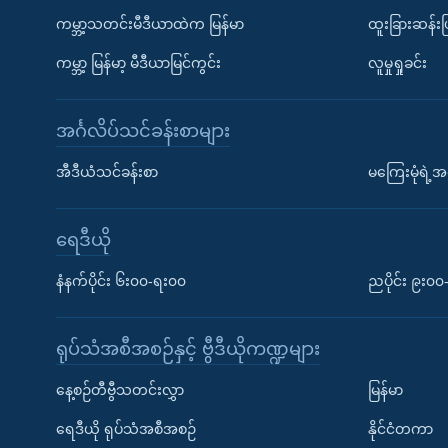
ကမ္ဘာ့သတင်းမီဒီယာထဲက မြန်မာ
ထူးခြားဆန်း
ကမ္ဘာ့ မြန်မာ့ မီဒီယာမြင်ကွင်း
လူမှုရှုခင်း
အင်္ဂလိပ်သင်ခန်းစာများ
အီဒီယံသင်ခန်းစာ
မကြေးမုံရဲ့အင
ရေဒီယို
နံနက်ပိုင်း ၆း၀၀-ရး၀၀
ညပိုင်း ၉း၀
ရုပ်သံအစီအစဉ်နှင့် ဗွီဒီယိုကဏ္ဍများ
နေ့စဉ်တီဗွီသတင်းလွှာ
မြန်မာ
ရေဒီယို ရုပ်သံအစီအစဉ်
နိုင်ငံတကာ