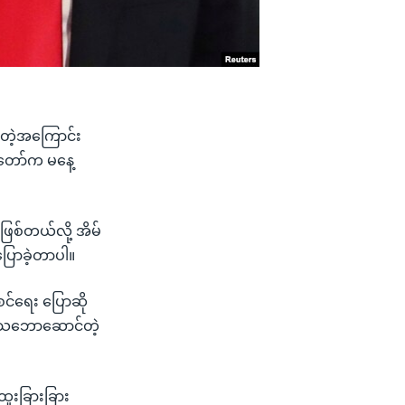
ုတဲ့အကြောင်း
ူတော်က မနေ့
ြစ်တယ်လို့ အိမ်
ြောခဲ့တာပါ။
င်ရေး ပြောဆို
ြုသဘောဆောင်တဲ့
ူးခြားခြား