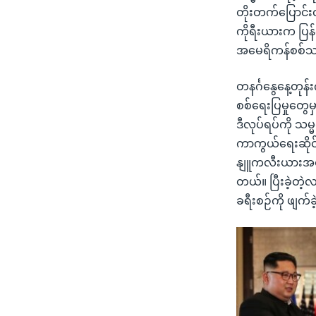
တိုးတက်ပြောင်
ကိုရီးယားက ပြန်
အမေရိကန်စစ်သားတ
တနင်္ဂနွေနေ့တုန
စစ်ရေးပြမှုတွေမ
ဒီလုပ်ရပ်ကို သ
ကာကွယ်ရေးဆိုင်
နျူကလီးယားအစီအစ
တယ်။ ပြီးခဲ့တဲ့
ခရီးစဉ်ကို ဖျက်