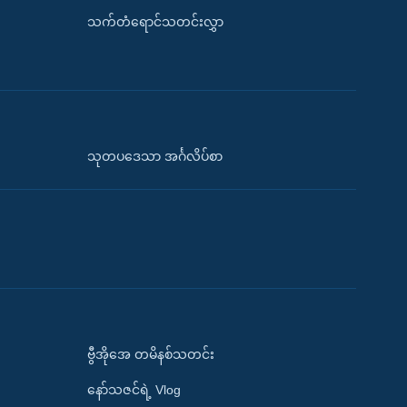
သက်တံရောင်သတင်းလွှာ
သုတပဒေသာ အင်္ဂလိပ်စာ
ဗွီအိုအေ တမိနစ်သတင်း
နော်သဇင်ရဲ့ Vlog