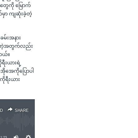
တွေကို မြောက်
ာ ကျဆုံးခဲ့တဲ့
်အခမ်းအနား
ခဲ့တဲ့အတွက်လည်း
ါတယ်။
ရီးယားရဲ့
ွီအိုအေကိုပြောပါ
ကိုရီးယား
D
SHARE
1:23