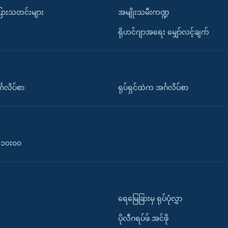
ပြားသတင်းများ
အမျိုးသမီးကဏ္ဍ
ရိုဟင်ဂျာအရေး မျှော်လင့်ချက်
်္ဂလိပ်စာ
ရုပ်ရှင်ထဲက အင်္ဂလိပ်စာ
၀-၁၀း၀၀
ရေမြေခြားမှ ရုပ်ပုံလွှာ
ပိုလီဂရပ်ဖ်.အင်ဖို