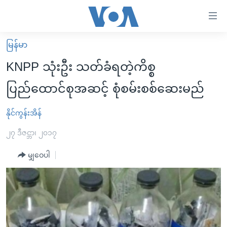
သုံး
ရ
လွယ်ကူ
မြန်မာ
မူလစာမျက်နှာ
စေ
KNPP သုံးဦး သတ်ခံရတဲ့ကိစ္စ
မြန်မာ
သည့်
ပြည်ထောင်စုအဆင့် စုံစမ်းစစ်ဆေးမည်
ကမ္ဘာ့သတင်းများ
Link
ဗွီဒီယို
နိုင်ငံတကာ
နိုင်ကွန်းအိန်
များ
သတင်းလွတ်လပ်ခွင့်
အမေရိကန်
၂၇ ဒီဇင္ဘာ၊ ၂၀၁၇
ပင်မ
ရပ်ဝန်းတခု လမ်းတခု အလွန်
တရုတ်
အကြောင်းအရာ
မျှဝေပါ
သို့
အင်္ဂလိပ်စာလေ့လာမယ်
အစ္စရေး-ပါလက်စတိုင်း
ကျော်
အပတ်စဉ်ကဏ္ဍများ
အမေရိကန်သုံးအီဒီယံ
ကြည့်
ရေဒီယိုနှင့်ရုပ်သံ အချက်အလက်များ
မကြေးမုံရဲ့ အင်္ဂလိပ်စာ
ရေဒီယို
ရန်
ပင်မ
ရေဒီယို/တီဗွီအစီအစဉ်
ရုပ်ရှင်ထဲက အင်္ဂလိပ်စာ
တီဗွီ