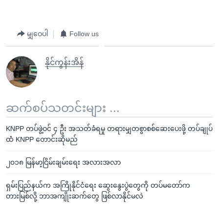
မျှဝေပါ
Follow us
နိုင်ကွန်းအိန်
ဆက်စပ်သတင်းများ ...
KNPP တပ်ဖွဲ့ဝင် ၄ ဦး အသတ်ခံရမှု တရားမျှတစွာစစ်ဆေးပေးဖို့ တပ်ချုပ်
ထံ KNPP တောင်းဆိုမည်
၂၀၁၈ မြန်မာ့ငြိမ်းချမ်းရေး အလားအလာ
ရှမ်းပြည်နယ်က အကြိုနိုင်ငံရေး ဆွေးနွေးပွဲတွေကို တပ်မတော်က
တားမြစ်လို့ ဘာအကျိုးဆက်တွေ ဖြစ်လာနိုင်မလဲ