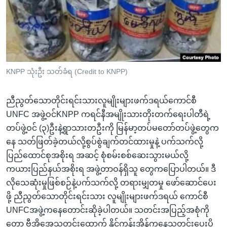
အ
သုတပဒေသာ အင်္ဂလိပ်စာ
ညွန်း
Learning English
စာမျက်နှာ
သို့
ဗွီအိုအေ လူမှုကွန်ယက်များ
ကျော်
ကြည့်
KNPP သုံးဦး သတ်ခံရ (Credit to KNPP)
ရန်
ဘာသာစကားများ
ရှာဖွေ
ညီညွတ်သောတိုင်းရင်းသားလူမျိုးများဖက်ဒရယ်ကောင်စီ
ရန်
UNFC အဖွဲ့ဝင်KNPP ကရင်နီအမျိုးသားတိုးတက်ရေးပါတီရဲ့
နေရာ
တပ်ဖွဲ့ဝင် (၃)ဦးနဲ့ရွာသားတဦးကို မြန်မာ့တပ်မတော်တပ်ဖွဲ့တွေက
သို့
နေ သတ်ဖြတ်ခဲ့တယ်လို့စွပ်စွဲချက်တင်ထားမှုနဲ့ ပက်သက်လို့
ကျော်
ပြည်ထောင်စုအစိုးရ အဆင့် စုံစမ်းစစ်ဆေးသွားမယ်လို့
ရန်
ကယားပြည်နယ်အစိုးရ အဖွဲ့တာဝန်ရှိသူ တွေကပြောပါတယ်။ ဒီ
လိုသေဆုံးမှုဖြစ်စဉ်နဲ့ပက်သက်လို့ တရားမျှတမှု ဖော်ဆောင်ပေး
ဖို့ ညီညွတ်သောတိုင်းရင်းသား လူမျိုးများဖက်ဒရယ် ကောင်စီ
UNFCအဖွဲ့ကနေတောင်းဆိုခဲ့ပါတယ်။ သတင်းအပြည့်အစုံကို
တော့ ဗွီအိုအေသတင်းထောက် နိုင်ကွန်းအိန်ကနေသတင်းပေးပို့