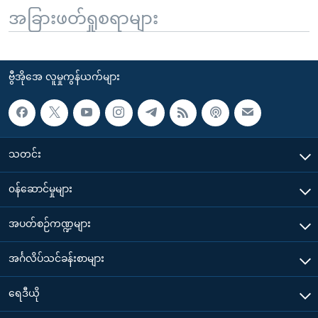
အခြားဖတ်ရှုစရာများ
ဗွီအိုအေ လူမှုကွန်ယက်များ
သတင်း
၀န်ဆောင်မှုများ
အပတ်စဉ်ကဏ္ဍများ
အင်္ဂလိပ်သင်ခန်းစာများ
ရေဒီယို