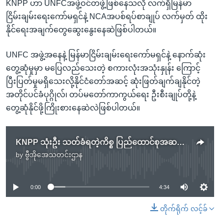
KNPP ဟာ UNFCအဖွဲ့ဝင်တဖွဲ့ဖြစ်နေသလို လက်ရှိမြန်မာ
ငြိမ်းချမ်းရေးကော်မရှင်နဲ့ NCAအပစ်ရပ်စာချုပ် လက်မှတ် ထိုး
နိုင်ရေးအချက်တွေဆွေးနွေးနေဆဲဖြစ်ပါတယ်။
UNFC အဖွဲ့အနေနဲ့ မြန်မာငြိမ်းချမ်းရေးကော်မရှင်နဲ့ နောက်ဆုံး
တွေ့ဆုံမှုမှာ မပြေလည်သေးတဲ့ စကားလုံးအသုံးနှုန်း ကြောင့်
ပြီးပြတ်မှုမရှိသေးလို့နိုင်ငံတော်အဆင့် ဆုံးဖြတ်ချက်ချနိုင်တဲ့
အတိုင်ပင်ခံပုဂ္ဂိုလ်၊ တပ်မတော်ကာကွယ်ရေး ဦးစီးချုပ်တို့နဲ့
တွေ့ဆုံနိုင်ဖို့ကြိုးစားနေဆဲလဲဖြစ်ပါတယ်။
KNPP သုံးဦး သတ်ခံရတဲ့ကိစ္စ ပြည်ထောင်စုအဆင့် စုံစမ်းစစ်ဆေးမည်
by
ဗွီအိုအေသတင်းဌာန
No media source currently available
0:00
4:34
တိုက်ရိုက် လင့်ခ်