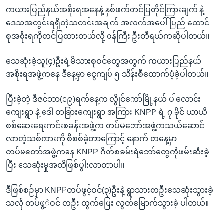
ကယားပြည်နယ်အစိုးရအနေနဲ့ နှစ်ဖက်တင်ပြတိုင်ကြားချက် နဲ့
ဒေသအတွင်းရရှိတဲ့သတင်းအချက် အလက်အပေါ် ပြည် ထောင်
စုအစိုးရကိုတင်ပြထားတယ်လို့ ဝန်ကြီး ဦးတီရယ်ကဆိုပါတယ်။
သေဆုံးခဲ့သူ(၄)ဦးရဲ့မိသားစုဝင်တွေအတွက် ကယားပြည်နယ်
အစိုးရအဖွဲ့ကနေ ဒီနေ့မှာ ငွေကျပ် ၅ သိန်းစီထောက်ပံ့ခဲ့ပါတယ်။
ပြီးခဲ့တဲ့ ဒီဇင်ဘာ(၁၉)ရက်နေ့က လွိုင်ကော်မြို့နယ် ပါလောင်း
ကျေးရွာ နဲ့ ဒေါ တခြားကျေးရွာ အကြား KNPP ရဲ့ ၇ မိုင် ယာယီ
စစ်ဆေးရေးကင်းစခန်းအဖွဲ့က တပ်မတော်အဖွဲ့ကသယ်ဆောင်
လာတဲ့သစ်ကားကို စီစစ်ခဲ့တာကြောင့် နောက် တနေ့မှာ
တပ်မတော်အဖွဲ့ကနေ KNPP ဂိတ်စခမ်းရဲဘော်တွေကိုဖမ်းဆီးခဲ့
ပြီး သေဆုံးမှုအထိဖြစ်ပွါးလာတာပါ။
ဒီဖြစ်စဉ်မှာ KNPPတပ်ဖွင့်ဝင်(၃)ဦးနဲ့ ရွာသားတဦးသေဆုံးသွားခဲ့
သလို တပ်ဖွ့ဲဝင် တဦး ထွက်ပြေး လွတ်မြောက်သွားခဲ့ ပါတယ်။