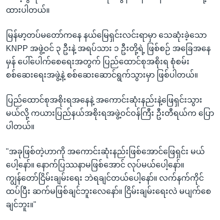
ထားပါတယ်။
မြန်မာ့တပ်မတော်ကနေ နယ်မြေရှင်းလင်းရာမှာ သေဆုံးခဲ့သော
KNPP အဖွဲ့ဝင် ၃ ဦးနဲ့ အရပ်သား ၁ ဦးတို့ရဲ့ ဖြစ်စဉ် အခြေအနေ
မှန် ပေါ်ပေါက်စေရေးအတွက် ပြည်ထောင်စုအစိုးရ စုံစမ်း
စစ်ဆေးရေးအဖွဲ့နဲ့ စစ်ဆေးဆောင်ရွက်သွားမှာ ဖြစ်ပါတယ်။
ပြည်ထောင်စုအစိုးရအနေနဲ့ အကောင်းဆုံးနည်းနဲ့ဖြေရှင်းသွား
မယ်လို့ ကယားပြည်နယ်အစိုးရအဖွဲ့ဝင်ဝန်ကြီး ဦးတီရယ်က ပြော
ပါတယ်။
"အခုဖြစ်တဲ့ဟာကို အကောင်းဆုံးနည်းဖြစ်အောင်ဖြေရှင်း မယ်
ပေါ့နော်။ နောက်ပြဿနာမဖြစ်အောင် လုပ်မယ်ပေါ့နော်။
ကျွန်တော်ငြိမ်းချမ်းရေး ဘဲရချင်တယ်ပေါ့နော်။ လက်နက်ကိုင်
ထပ်ပြီး ဆက်မဖြစ်ချင်ဘူးလေနော်။ ငြိမ်းချမ်းရေးလဲ မပျက်စေ
ချင်ဘူး။"