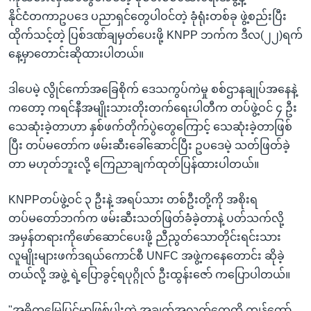
နိုင်ငံတကာဥပဒေ ပညာရှင်တွေပါဝင်တဲ့ ခုံရုံးတစ်ခု ဖွဲ့စည်းပြီး
ထိုက်သင့်တဲ့ ပြစ်ဒဏ်ချမှတ်ပေးဖို့ KNPP ဘက်က ဒီလ(၂၂)ရက်
နေ့မှာတောင်းဆိုထားပါတယ်။
ဒါပေမဲ့ လွိုင်ကော်အခြေစိုက် ဒေသကွပ်ကဲမှု စစ်ဌာနချုပ်အနေနဲ့
ကတော့ ကရင်နီအမျိုးသားတိုးတက်ရေးပါတီက တပ်ဖွဲ့ဝင် ၄ ဦး
သေဆုံးခဲ့တာဟာ နှစ်ဖက်တိုက်ပွဲတွေကြောင့် သေဆုံးခဲ့တာဖြစ်
ပြီး တပ်မတော်က ဖမ်းဆီးခေါ်ဆောင်ပြီး ဥပဒေမဲ့ သတ်ဖြတ်ခဲ့
တာ မဟုတ်ဘူးလို့ ကြေညာချက်ထုတ်ပြန်ထားပါတယ်။
KNPPတပ်ဖွဲ့ဝင် ၃ ဦးနဲ့ အရပ်သား တစ်ဦးတို့ကို အစိုးရ
တပ်မတော်ဘက်က ဖမ်းဆီးသတ်ဖြတ်ခံခဲ့တာနဲ့ ပတ်သက်လို့
အမှန်တရားကိုဖော်ဆောင်ပေးဖို့ ညီညွတ်သောတိုင်းရင်းသား
လူမျိုးများဖက်ဒရယ်ကောင်စီ UNFC အဖွဲ့ကနေတောင်း ဆိုခဲ့
တယ်လို့ အဖွဲ့ ရဲ့ပြောခွင့်ရပုဂ္ဂိုလ် ဦးထွန်းဇော် ကပြောပါတယ်။
"အဓိကမြေပြင်မှာဖြစ်ပွါးတဲ့ အချက်အလက်တွေကို ကျွန်တော်