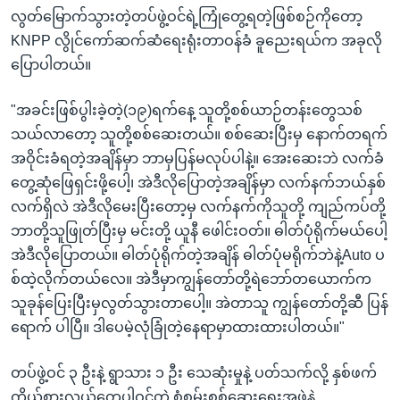
လွတ်မြောက်သွားတဲ့တပ်ဖွဲ့ဝင်ရဲ့ကြုံတွေ့ရတဲ့ဖြစ်စဉ်ကိုတော့
KNPP လွိုင်ကော်ဆက်ဆံရေးရုံးတာဝန်ခံ ခူညေးရယ်က အခုလို
ပြောပါတယ်။
"အခင်းဖြစ်ပွါးခဲ့တဲ့(၁၉)ရက်နေ့ သူတို့စစ်ယာဉ်တန်းတွေသစ်
သယ်လာတော့ သူတို့စစ်ဆေးတယ်။ စစ်ဆေးပြီးမှ နောက်တရက်
အဝိုင်းခံရတဲ့အချိန်မှာ ဘာမှပြန်မလုပ်ပါနဲ့။ အေးဆေးဘဲ လက်ခံ
တွေ့ဆုံဖြေရှင်းဖို့ပေါ့၊ အဲဒီလိုပြောတဲ့အချိန်မှာ လက်နက်ဘယ်နှစ်
လက်ရှိလဲ အဲဒီလိုမေးပြီးတော့မှ လက်နက်ကိုသူတို့ ကျည်ကပ်တို့
ဘာတို့သူဖြုတ်ပြီးမှ မင်းတို့ ယူနီ ဖေါင်းဝတ်။ ဓါတ်ပုံရိုက်မယ်ပေါ့
အဲဒီလိုပြောတယ်။ ဓါတ်ပုံရိုက်တဲ့အချိန် ဓါတ်ပုံမရိုက်ဘဲနဲ့Auto ပ
စ်ထဲ့လိုက်တယ်လေ။ အဲဒီမှာကျွန်တော်တို့ရဲဘော်တယောက်က
သူခုန်ပြေးပြီးမှလွတ်သွားတာပေါ့။ အဲတာသူ ကျွန်တော်တို့ဆီ ပြန်
ရောက် ပါပြီ။ ဒါပေမဲ့လုံခြုံတဲ့နေရာမှာထားထားပါတယ်။"
တပ်ဖွဲ့ဝင် ၃ ဦးနဲ့ ရွာသား ၁ ဦး သေဆုံးမှုနဲ့ ပတ်သက်လို့ နှစ်ဖက်
ကိုယ်စားလှယ်တွေပါဝင်တဲ့ စုံစမ်းစစ်ဆေးရေးအဖွဲ့နဲ့