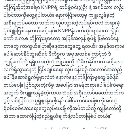
တို့ကြည့်တဲ့အခါမှာ KNPPရဲ့ တပ်ဖွဲ့ဝင်(၃)ဦး နဲ့ အရပ်သား တဦး
ပါဝင်တာကိုတွေ့ရပါတယ်။ နောက်ပြီးတော့မှ ကျူးလွန်ခဲ့တဲ့
အစိုးရတပ်မတော် ဘက်က လုပ်သွားတဲ့လုပ်ရပ်ကလဲ တရားမဲ့
ပုံစံမျိုးဖြစ်နေတယ်ပေါ့နော်။ KNPPနဲ့သက်ဆိုင်ရာဒေသ လွိုင်
ကော် ဒ.က.စ တို့ကြားမှာတော့ အပြန်အလှန် စွပ်စွဲ ပြစ်တင်နေ
တာတွေ ကာကွယ်ပြောဆိုနေတာတွေတွေ့ ရတယ်။ အမှန်တရားမ
ဖေါ်ဆောင်နိုင်ဘူးဆိုရင် ဒီကိစ္စက အဖုအထစ်ကြောင့်ဘဲ ဒီ
ကျွန်တော်တို့ ရရှိထားတဲ့ယုံကြည်မှုကို ထိခိုက်နိုင်တယ် ပေါ့လေ။
လက်ရှိသွားနေတဲ့ ငြိမ်းချမ်းရေး လုပ် ငန်းစဉ် အကောင်အထည်
ဖေါ်ဖို့ဆောင်ရွက်ဖို့မှာလဲဘဲ နှောက်နှေးကြန့်ကြာမှုတွေဖြစ်နိုင်
တယ်ပေါ့။ ဖြစ်သွားတဲ့ကိစ္စ အပေါ်မှာ အမှန်တရားပေါ်ပေါက်ရေး
အတွက် ဒီကျူးလွန်ခဲ့တဲ့ကာယကံရှင် အစိုးရတပ်မတော်ဘက်က
ပွင့်လင်းမြင်သာ မှုရှိစွာနဲ့ပေါ့နော် ဖေါ်ဆောင်ပေးဖို့။ လိုအပ်တဲ့
စုံစမ်းစစ်ဆေးရေးတွေလုပ်ပေးဖို့ လိုအပ်တယ်လို့ ကျွန်တော်တို့
အဲတာ ထောက်ပြတဲ့ရည်ရွယ်ချက်နဲ့လုပ်တာဖြစ်ပါတယ်။"