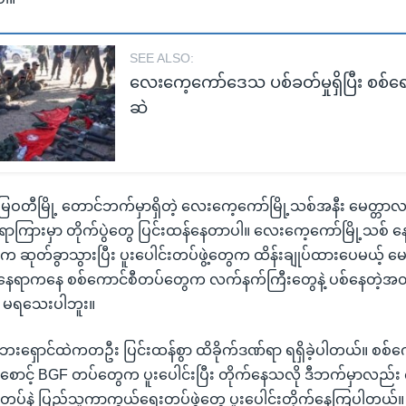
SEE ALSO:
လေးကေ့ကော်ဒေသ ပစ်ခတ်မှုရှိပြီး စစ်
ဆဲ
မြဝတီမြို့ တောင်ဘက်မှာရှိတဲ့ လေးကေ့ကော်မြို့သစ်အနီး မေတ္တာလင်းမြ
ာကြားမှာ တိုက်ပွဲတွေ ပြင်းထန်နေတာပါ။ လေးကေ့ကော်မြို့သစ် နေ
ဆုတ်ခွာသွားပြီး ပူးပေါင်းတပ်ဖွဲ့တွေက ထိန်းချုပ်ထားပေမယ့် မေတ္တ
းနေရာကနေ စစ်ကောင်စီတပ်တွေက လက်နက်ကြီးတွေနဲ့ ပစ်နေတဲ့အ
ု့ မရသေးပါဘူး။
်ဘေးရှောင်ထဲကတဦး ပြင်းထန်စွာ ထိခိုက်ဒဏ်ရာ ရရှိခဲ့ပါတယ်။ စစ်
ာင့် BGF တပ်တွေက ပူးပေါင်းပြီး တိုက်နေသလို ဒီဘက်မှာလည်း 
ပ်နဲ့ ပြည်သူ့ကာကွယ်ရေးတပ်ဖွဲ့တွေ ပူးပေါင်းတိုက်နေကြပါတယ်