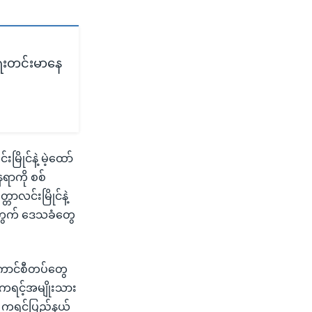
ရေးတင်းမာနေ
ိုင်နဲ့ မဲ့ထော်
ရာကို စစ်
ာလင်းမြိုင်နဲ့
တွက် ဒေသခံတွေ
ကောင်စီတပ်တွေ
ကရင့်အမျိုးသား
။ ကရင်ပြည်နယ်