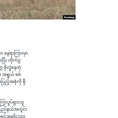
လေး နေရာကြားမှာ
ီး တိုက်ပွဲ
ိုလှုံနေတဲ့
 အရွယ် စစ်
ည့်အစုံကို ဗွီ
လှုပ်ရှားသူ
ပြည်နယ်အတွင်း
ရင်အမျိုးသား