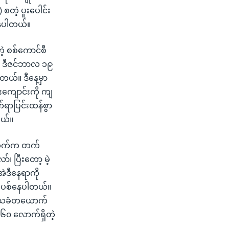
တဲ့ ပူးပေါင်း
နေပါတယ်။
့ စစ်ကောင်စီ
်။ ဒီဇင်ဘာလ ၁၉
ါတယ်။ ဒီနေ့မှာ
ကျောင်းကို ကျ
ဏ်ရာပြင်းထန်စွာ
တယ်။
ု့ဘက်က တက်
 ပြီးတော့ မဲ့
အဲဒီနေရာကို
်ပစ်နေပါတယ်။
 ဒေသခံတယောက်
၀ လောက်ရှိတဲ့