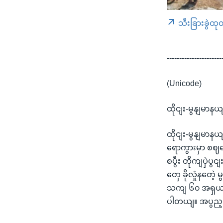
သီးခြားခွဲထု
----------------------
(Unicode)
ထိုငျး-မွနျမာနယျ
ထိုငျး-မွနျမာ
ရောကွားမှာ စဈ
စပွီး တိုကျပှ
တှေ ခိုလှုံနတ
သကျ ၆၀ အရှယျ 
ပါတယျ။ အပွည့