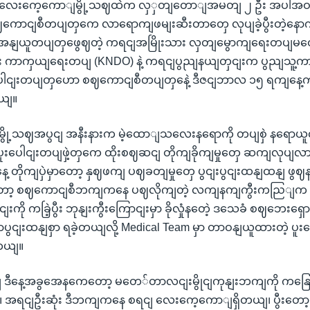
 လေးကေ့ကောျမွို့သဈထဲက လှှတျတောျအမတျ ၂ ဦး အပါအဝငျ
စဈကောငျစီတပျတှကေ လာရောကျဖမျးဆီးတာတှေ လုပျခဲ့ပွီးတဲ့နေ
နျယူတပျတှဖွေဈတဲ့ ကရငျအမြိုးသား လှတျမွောကျရေးတပျမတ
း ကာကှယျရေးတပျ (KNDO) နဲ့ ကရငျပွညျနယျတှငျးက ပွညျသူ့
ပေါငျးတပျတှဟော စဈကောငျစီတပျတှနေဲ့ ဒီဇငျဘာလ ၁၅ ရကျနေ့ကစပ
ယျ။
ို့သဈအပွငျ အနီးနားက မဲ့ထောျသလေးနရောကို တပျစှဲ နရောယ
ပူးပေါငျးတပျဖှဲ့တှကေ ထိုးစဈဆငျ တိုကျခိုကျမှုတှေ ဆကျလုပျလ
တိုကျပှဲမှာတော့ နှဈဖကျ ပဈခတျမှုတှေ ပွငျးပွငျးထနျထနျ ဖွဈန
ာတော့ စဈကောငျစီဘကျကနေ ပဈလိုကျတဲ့ လကျနကျကွီးကညြျက မ
ကို ကခြဲ့ပွီး ဘုနျးကွီးကြောငျးမှာ ခိုလှုံနတေဲ့ ဒသေခံ စဈဘေးရှေ
ာပွငျးထနျစှာ ရခဲ့တယျလို့ Medical Team မှာ တာဝနျယူထားတဲ့ ပူးပ
တယျ။
ီနေ့အခွအေနကေတော့ မတေ်တာလငျးမွိုငျကုနျးဘကျကို ကနြ
ီ။ အရငျဦးဆုံး ဒီဘကျကနေ စရငျ လေးကေ့ကောျရှိတယျ၊ ပွီးတေ