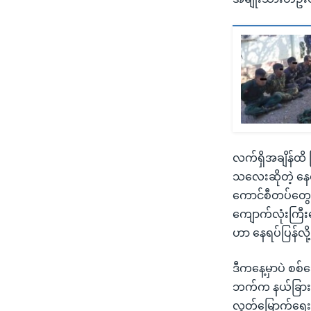
လက်ရှိအချိန်ထိ 
သလေးဆိုတဲ့ နေရ
ကောင်စီတပ်တွေက 
ကျောက်လုံးကြီ
ဟာ နေရပ်ပြန်လိ
ဒီကနေ့မှာပဲ စစ
ဘက်က နယ်ခြားစေ
လွတ်မြောက်ရေးတ