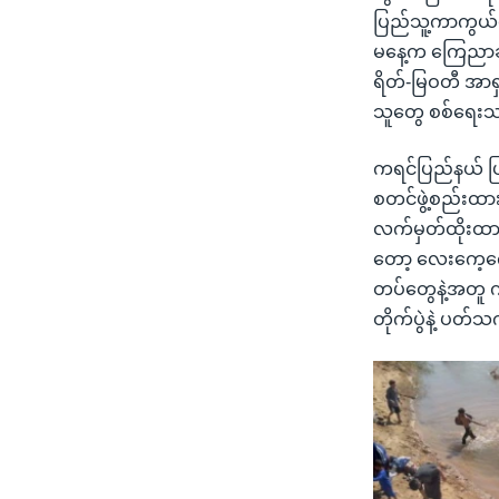
ပြည်သူ့ကာကွယ်ရ
မနေ့က ကြေညာချက
ရိတ်-မြဝတီ အာရ
သူတွေ စစ်ရေးသ
ကရင်ပြည်နယ် ပ
စတင်ဖွဲ့စည်းထား
လက်မှတ်ထိုးထား
တော့ လေးကေ့ကေ
တပ်တွေနဲ့အတူ က
တိုက်ပွဲနဲ့ ပတ