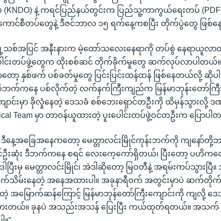
KNDO) နဲ့ ကရင်ပြည်နယ်တွင်းက ပြည်သူ့ကာကွယ်ရေးတပ် (PDF) စ
ာင်စီတပ်တွေနဲ့ ဒီဇင်ဘာလ ၁၅ ရက်နေ့ကစပြီး တိုက်ပွဲတွေ ဖြစ်
့သစ်အပြင် အနီးနားက မဲ့ထော်သလေးနေရာကို တပ်စွဲ နေရာယူလာတဲ
ေါင်းတပ်ဖွဲ့တွေက ထိုးစစ်ဆင် တိုက်ခိုက်မှုတွေ ဆက်လုပ်လာပါတယ
ှာတော့ နှစ်ဖက် ပစ်ခတ်မှုတွေ ပြင်းပြင်းထန်ထန် ဖြစ်နေတယ်လို့ ဆိုပ
စီဘက်ကနေ ပစ်လိုက်တဲ့ လက်နက်ကြီးကျည်က မြန်မာဘုန်းတော်ကြီး
းကျောင်းမှာ ခိုလှုံနေတဲ့ ဒေသခံ စစ်ဘေးရှောင်တဦးကို ထိမှန်သွားလို့ ဒ
dical Team မှာ တာဝန်ယူထားတဲ့ ပူးပေါင်းတပ်ဖွဲ့ဝင်တဦးက ပြောပါ
နေ့အခြေအနေကတော့ မေတ္တာလင်းမြိုင်ကုန်းဘက်ကို ကျနော်တိ
င်ဦးဆုံး ဒီဘက်ကနေ စရင် လေးကေ့ကော်ရှိတယ်၊ ပြီးတော့ ပဟိကလော်၊
ြီးမှ မေတ္တာလင်းမြိုင်၊ အဲဒါဆိုတော့ မြဝတီနဲ့ အရမ်းကပ်သွားပြီ။ 
သိမ်းနေတဲ့ အနေအထားပါ။ အခုနာရီဝက် အတွင်းမှာပဲ ဆက်တိုက
ဲ့ အမြောက်ဆန်ကြောင့် မြန်မာဘုန်တော်ကြီးကျောင်းကို ကျလို့
ားတယ်။ ခုနပဲ အသည်းအသန် ပြေးပြီး ကယ်ထုတ်ရတယ်။ အသက် ၆
ါ။”