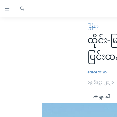
သုံး
ရ
ရှာဖွေ
လွယ်ကူ
မူလစာမျက်နှာ
မြန်မာ
ရ
စေ
မြန်မာ
လာ
ထိုင်း-
သည့်
ဒ်
ကမ္ဘာ့သတင်းများ
Link
ဗွီဒီယို
နိုင်ငံတကာ
ပြင်းထန
များ
သတင်းလွတ်လပ်ခွင့်
အမေရိကန်
ပင်မ
ရပ်ဝန်းတခု လမ်းတခု အလွန်
တရုတ်
အေးအေးမာ
အကြောင်းအရာ
အင်္ဂလိပ်စာလေ့လာမယ်
အစ္စရေး-ပါလက်စတိုင်း
၁၉ ဒီဇင္ဘာ၊ ၂၀၂၁
သို့
အပတ်စဉ်ကဏ္ဍများ
အမေရိကန်သုံးအီဒီယံ
ကျော်
မျှဝေပါ
ကြည့်
ရေဒီယိုနှင့်ရုပ်သံ အချက်အလက်များ
မကြေးမုံရဲ့ အင်္ဂလိပ်စာ
ရေဒီယို
ရန်
ရေဒီယို/တီဗွီအစီအစဉ်
ရုပ်ရှင်ထဲက အင်္ဂလိပ်စာ
တီဗွီ
ပင်မ