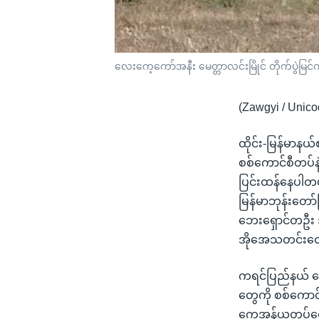
လေးကေ့ကော်အနီး မေတ္တာလင်းမြိုင် တိုက်ပွဲမြင်
(Zawgyi / Unico
ထိုင်း-မြန်မာနယ
စစ်ကောင်စီတပ်န
ပြင်းထန်နေပါတယ
မြန်မာဘုန်းတေ
ဘေးရှောင်တဦး ဒဏ
အိုအေသတင်းထ
ကရင်ပြည်နယ် လ
တွေကို စစ်ကော
ကေအန်ယူတပ်တွေ