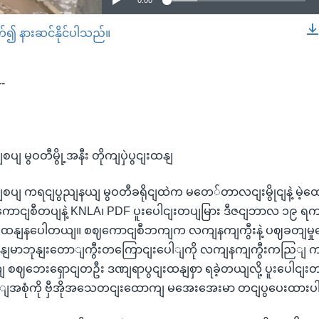
0:00
တ်၍ နားဆင်နိုင်ပါသည်။
EMBED
--
စပျ မွဝတီမွို့အနီး တိုကျပှဲပွငျးထနျ
နယျစပျ ကရငျပွညျနယျ မွဝတီခရိုငျထဲက မတေ်တာလငျးမွိုငျနဲ့ မ
ကောငျစီတပျနဲ့ KNLA၊ PDF ပူးပေါငျးတပျမြား ဒီဇငျဘာလ ၁၉ ရ
ဲပွငျးထနျနပေါတယျ။ စဈကောငျစီဘကျက လကျနကျကွီးနဲ့ ပဈခတျမှု
ေဲ့ မွနျမာဘုနျးတောျကွီးတကြောငျးပေါျကို လကျနကျကွီးကညြျ က
စဈဘေးရှောငျတဦး ဒဏျရာပွငျးထနျစှာ ရခဲ့တယျလို့ ပူးပေါငျးတပ
ျအစုံကို ဗှီအိုအသေတငျးထောကျ မအေးအေးမာ တငျပွပေးထား