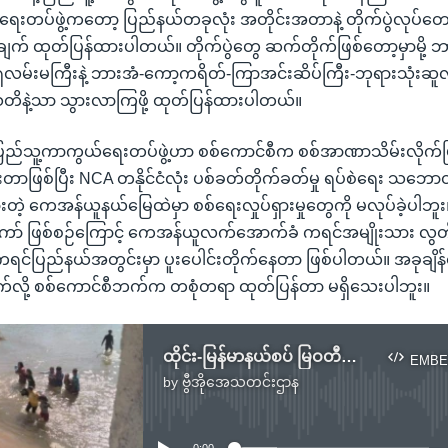
ေးတပ်ဖွဲ့ကတော့ ပြည်နယ်တခုလုံး အတိုင်းအတာနဲ့ တိုက်ပွဲလုပ်တော
် ထုတ်ပြန်ထားပါတယ်။ တိုက်ပွဲတွေ ဆက်တိုက်ဖြစ်တော့မှာမို့
ှလမ်းမကြီးနဲ့ ဘားအံ-ကော့ကရိတ်-ကြာအင်းဆိပ်ကြီး-ဘုရားသုံးဆ
တိနဲ့သာ သွားလာကြဖို့ ထုတ်ပြန်ထားပါတယ်။
ြည်သူ့ကာကွယ်ရေးတပ်ဖွဲ့ဟာ စစ်ကောင်စီက စစ်အာဏာသိမ်းလိုက
တာဖြစ်ပြီး NCA တနိုင်ငံလုံး ပစ်ခတ်တိုက်ခတ်မှု ရပ်စဲရေး သဘောတ
တဲ့ ကေအန်ယူနယ်မြေထဲမှာ စစ်ရေးလှုပ်ရှားမှုတွေကို မလုပ်ခဲ့ပါဘူ
ာ် ဖြစ်စဉ်ကြောင့် ကေအန်ယူလက်အောက်ခံ ကရင်အမျိုးသား လွတ
ရင်ပြည်နယ်အတွင်းမှာ ပူးပေါင်းတိုက်နေတာ ဖြစ်ပါတယ်။ အခုချိန်ထ
်သက်လို့ စစ်ကောင်စီဘက်က တစုံတရာ ထုတ်ပြန်တာ မရှိသေးပါဘူး။
ထိုင်း-မြန်မာနယ်စပ် မြဝတီမြို့အနီး တိုက်ပွဲပြင်းထန်
EMBE
by
ဗွီအိုအေသတင်းဌာန
No media source currently available