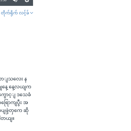
3:38
တိုက်ရိုက် လင့်ခ်
SHARE
ဲ့ထောျသလေး န
ကျနေ့ နေ့လယျက
ကွောင့ျ ဒသေခံ
ရြောကျပွီး အ
ျဖှဲ့တှကေ ဆို
ပါတယျ။