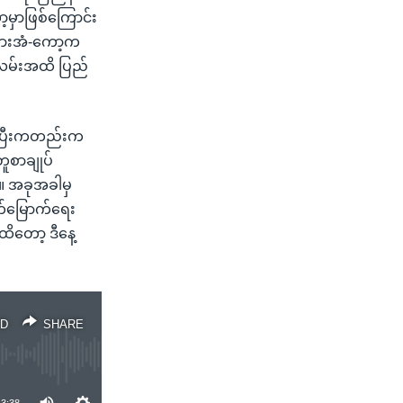
့မှာဖြစ်ကြောင်း
 ဘားအံ-ကော့က
ူလမ်းအထိ ပြည်
်ပြီးကတည်းက
ူစာချုပ်
း။ အခုအခါမှ
်မြောက်ရေး
ိတော့ ဒီနေ့
D
SHARE