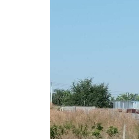
သုတပဒေသာ အင်္ဂလိပ်စာ
အ
ညွန်း
စာမျက်နှာ
သို့
ကျော်
ကြည့်
ရန်
ရှာဖွေ
ရန်
နေရာ
သို့
ကျော်
ရန်