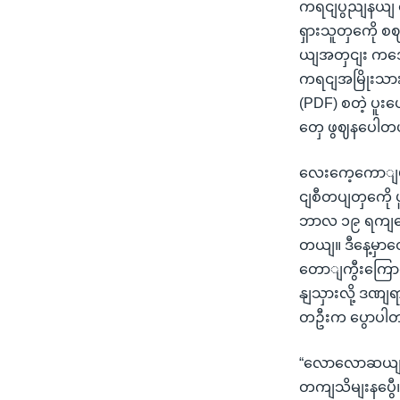
ကရငျပွညျနယျ
ရှားသူတှကေို 
ယျအတှငျး ကအေ
ကရငျအမြိုးသာ
(PDF) စတဲ့ ပူး
တှေ ဖွဈနပေါတ
လေးကေ့ကောျမွ
ငျစီတပျတှကေို 
ဘာလ ၁၉ ရကျနေ့ 
တယျ။ ဒီနေ့မှ
တောျကွီးကြောငျး
နျသှားလို့ ဒဏျရ
တဦးက ပွောပါ
“လောလောဆယျ ဒ
တကျသိမျးနပွေ