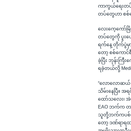
ကာကွယ်ရေးတပ် (
တပ်တွေဟာ စစ်ကေ
လေးကေ့ကော်မြို
တပ်တွေကို ပူးပ
ရက်နေ့ တိုက်ပွဲမ
တော့ စစ်ကောင်
ခဲ့ပြီး ဘုန်းကြီ
ရခဲ့တယ်လို့ Me
“လောလောဆယ် ဒီ
သိမ်းနေပြီ။ အရ
ထော်သလေး၊ အဲဒါပ
EAO ဘက်က တက်
သူတို့ဘက်ကပစ်တ
တော့ ဒဏ်ရာရထ
အမျိုးသားတဦးပ