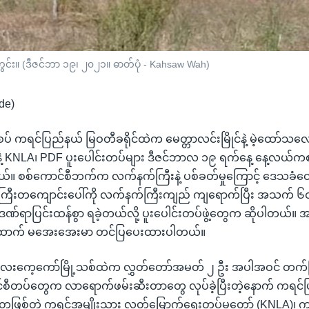
ကွင်း။ (ဒီဇင်ဘာ ၁၉၊ ၂၀၂၁။ ဓာတ်ပုံ - Kahsaw Wah)
de)
်စပ် ကရင်ပြည်နယ် မြဝတီခရိုင်ထဲက မေတ္တာလင်းမြိုင်နဲ့ မဲ့ထော်သ
ဲ့ KNLA၊ PDF ပူးပေါင်းတပ်များ ဒီဇင်ဘာလ ၁၉ ရက်နေ့ နေ့လယ်ကစပြ
်။ စစ်ကောင်စီဘက်က လက်နက်ကြီးနဲ့ ပစ်ခတ်မှုကြောင့် ဒေသခံတွေ ခ
ာ်ကြီးတကျောင်းပေါ်ကို လက်နက်ကြီးကျည် ကျရောက်ပြီး အသက် ၆၀
်ရာပြင်းထန်စွာ ရခဲ့တယ်လို့ ပူးပေါင်းတပ်ဖွဲ့တွေက ဆိုပါတယ်။ အပြ
ောက် မအေးအေးမာ တင်ပြပေးထားပါတယ်။
ေးကေ့ကော်မြို့သစ်ထဲက လွှတ်တော်အမတ် ၂ ဦး အပါအဝင် တက်ကြွ
င်စီတပ်တွေက လာရောက်ဖမ်းဆီးတာတွေ လုပ်ခဲ့ပြီးတဲ့နောက် ကရင်
ဖြစ်တဲ့ ကရင်အမျိုးသား လွတ်မြောက်ရေးတပ်မတော် (KNLA)၊ က