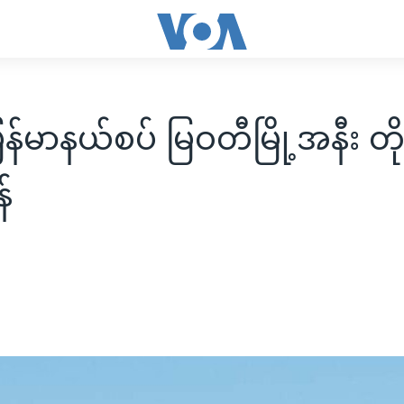
မြန်မာနယ်စပ် မြဝတီမြို့အနီး တို
်