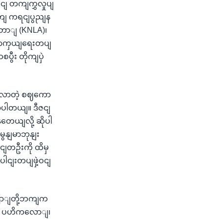
 တကျကွှလှုပျ
ာကျ ကရငျပွညျန
ောျ (KNLA)၊
ကာကှယျရေးတပျ
ွီး တိုကျပှဲ
ူလာတဲ့ စဈကော
ာပါတယျ။ ဒီဇငျ
တေယျလို့ ဆိုပါ
ွနျမာဘုနျး
ာငျတဦးကို ထိမှ
ေါငျးတပျဖှဲ့ဝငျ
ောျတို့ဘကျက
ာ့ ပဟိကလောျ၊