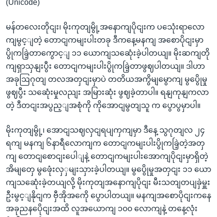
(Unicode)
မန်တလေးတိုငျး၊ မိုးကုတျမွို့အနောကျပိုငျးက ပသေုံးရာလော
ကျမွင့ျတဲ့ တောငျကမျးပါးတခု ဒီကနေ့မနကျ အစောပိုငျးမှာ
ပွိုကခြဲ့တာကွောင့ျ ၁၁ ယောကျသဆေုံးခဲ့ပါတယျ။ မိုးဆကျတို
ကျရှာသှနျးပွီး တောငျကမျးပါးပွိုကခြဲ့တာဖွဈပါတယျ။ ဒါဟာ
အခုဩဂုတျ တလအတှငျးမှာပဲ တတိယအကွိမျမွောကျ မွပွေိုမှု
ဖွဈပွီး သဆေုံးမှုလညျး အမြားဆုံး ဖွဈခဲ့တာပါ။ ရနျကုနျကလာ
တဲ့ ဒီတငျးအပွည့ျအစုံကို ကိုအောငျမွတျသူ က ပွောပွမှာပါ။
မိုးကုတျမွို့၊ အောငျသဈလှငျရပျကှကျမှာ ဒီနေ့ သွဂုတျလ ၂၄
ရကျ မနကျ ၆နာရီလောကျက တောငျကမျးပါးပွိုကခြဲ့တဲ့အတှ
ကျ တောငျစောငျးပေါျနဲ့ တောငျကမျးပါးအောကျပိုငျးမှာရှိတဲ့
အိမျတှေ မွဖေုံးလှှမျးသှားခဲ့ပါတယျ။ မွပွေိုမှုအတှငျး ၁၁ ယော
ကျသဆေုံးခဲ့တယျလို့ မိုးကုတျအနောကျပိုငျး မီးသတျတပျခှဲမှူး
ဦးမွင့ျနိုငျက ဗှီအိုအကေို ပွောပါတယျ။ မနကျအစောပိုငျးကနေ
အခုညနပေိုငျးအထိ လူအယောကျ ၁၀၀ လောကျနဲ့ တနေ့လုံး