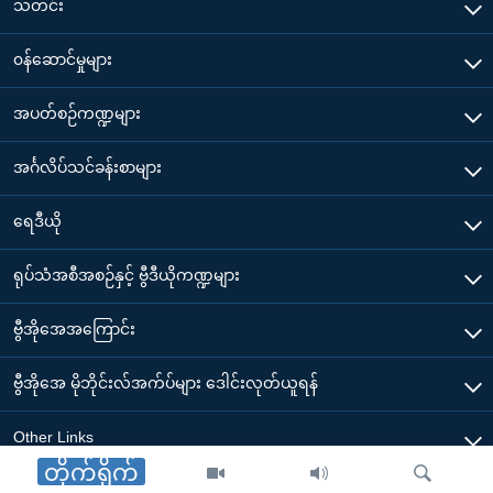
သတင်း
၀န်ဆောင်မှုများ
အပတ်စဉ်ကဏ္ဍများ
အင်္ဂလိပ်သင်ခန်းစာများ
ရေဒီယို
ရုပ်သံအစီအစဉ်နှင့် ဗွီဒီယိုကဏ္ဍများ
ဗွီအိုအေအကြောင်း
ဗွီအိုအေ မိုဘိုင်းလ်အက်ပ်များ ဒေါင်းလုတ်ယူရန်
Other Links
တိုက်ရိုက်