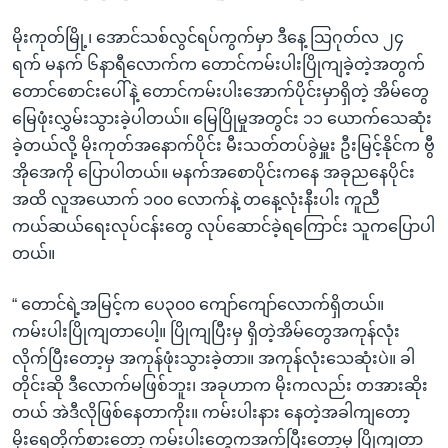
မိုးကုတ်မြို့၊ အောင်သစ်လွင်ရပ်ကွက်မှာ ဒီနေ့ သြဂုတ်လ ၂၄
ရက် မနက် ၆နာရီလောက်က တောင်ကမ်းပါးပြိုကျခဲ့တဲ့အတွက်
တောင်စောင်းပေါ်နဲ့ တောင်ကမ်းပါးအောက်ပိုင်းမှာရှိတဲ့ အိမ်တွေ
မြေဖုံးလွှမ်းသွားခဲ့ပါတယ်။ မြေပြိုမှုအတွင်း ၁၁ ယောက်သေဆုံး
ခဲ့တယ်လို့ မိုးကုတ်အနောက်ပိုင်း မီးသတ်တပ်ခွဲမှူး ဦးမြင့်နိုင်က ဗွီ
အိုအေကို ပြောပါတယ်။ မနက်အစောပိုင်းကနေ အခုညနေပိုင်း
အထိ လူအယောက် ၁၀၀ လောက်နဲ့ တနေ့လုံးနီးပါး ကူညီ
ကယ်ဆယ်ရေးလုပ်ငန်းတွေ လုပ်ဆောင်ခဲ့ရကြောင်း သူကပြောပါ
တယ်။
“ တောင်ရဲ့အမြင့်က ပေ၃၀၀ ကျော်ကျော်လောက်ရှိတယ်။
ကမ်းပါးပြိုကျတာပေါ့။ ပြိုကျပြီးမှ ရှိတဲ့အိမ်တွေအကုန်လုံး
လိုက်ပြီးတော့မှ အကုန်ဖုံးသွားခဲ့တာ။ အကုန်လုံးသေဆုံးပဲ။ ခါ
တိုင်းဆို ဒီလောက်မဖြစ်ဘူး၊ အခုဟာက မိုးကလည်း တအားဆိုး
တယ် အဲဒီလိုဖြစ်နေတာကိုး။ ကမ်းပါးနား နေတဲ့အခါကျတော့
မိုးရေတိုက်စားတော့ ကမ်းပါးတွေကအက်ပြီးတော့မှ ပြိုကျတာ