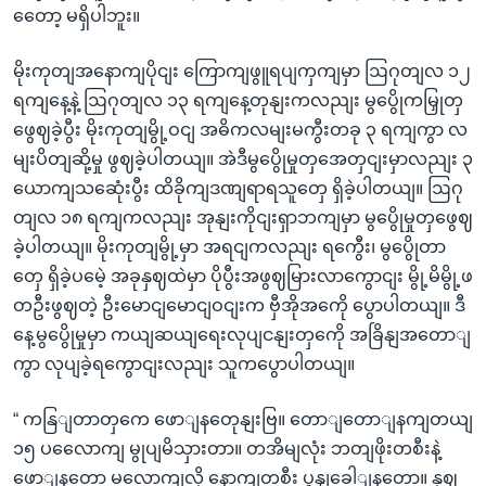
တေော့ မရှိပါဘူး။
မိုးကုတျအနောကျပိုငျး ကြောကျဖွူရပျကှကျမှာ ဩဂုတျလ ၁၂
ရကျနေ့နဲ့ ဩဂုတျလ ၁၃ ရကျနေ့တုနျးကလညျး မွပွေိုကမြှုတှ
ဖွေဈခဲ့ပွီး မိုးကုတျမွို့ဝငျ အဓိကလမျးမကွီးတခု ၃ ရကျကွာ လ
မျးပိတျဆို့မှု ဖွဈခဲ့ပါတယျ။ အဲဒီမွပွေိုမှုတှအေတှငျးမှာလညျး ၃
ယောကျသဆေုံးပွီး ထိခိုကျဒဏျရာရသူတှေ ရှိခဲ့ပါတယျ။ ဩဂု
တျလ ၁၈ ရကျကလညျး အုနျးကိုငျးရှာဘကျမှာ မွပွေိုမှုတှဖွေဈ
ခဲ့ပါတယျ။ မိုးကုတျမွို့မှာ အရငျကလညျး ရကွေီး၊ မွပွေိုတာ
တှေ ရှိခဲ့ပမေဲ့ အခုနှဈထဲမှာ ပိုပွီးအဖွဈမြားလာကွောငျး မွို့မိမွို့ဖ
တဦးဖွဈတဲ့ ဦးမောငျမောငျဝငျးက ဗှီအိုအကေို ပွောပါတယျ။ ဒီ
နေ့မွပွေိုမှုမှာ ကယျဆယျရေးလုပျငနျးတှကေို အခြိနျအတောျ
ကွာ လုပျခဲ့ရကွောငျးလညျး သူကပွောပါတယျ။
“ ကနြျတာတှကေ ဖောျနတေုနျးဗြ။ တောျတောျနကျတယျ
၁၅ ပလေောကျ မွုပျမိသှားတာ။ တအိမျလုံး ဘတျဖိုးတစီးနဲ့
ဖောျနတော မလောကျလို့ နောကျတစီး ပွနျခေါျနတော။ နှဈ