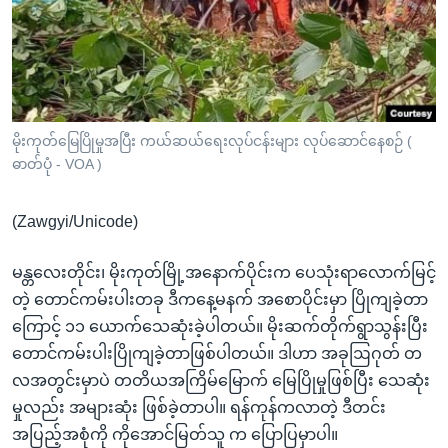
အ
သုတပဒေသာ အင်္ဂလိပ်စာ
ညွန်း
Learning English
စာမျက်နှာ
သို့
ဗွီအိုအေ လူမှုကွန်ယက်များ
ကျော်
ကြည့်
မိုးကုတ်မြေပြိုမှုအပြီး ကယ်ဆယ်ရေးလုပ်ငန်းများ လုပ်ဆောင်နေစဉ် (
ဓာတ်ပုံ - VOA )
ရန်
ဘာသာစကားများ
ရှာဖွေ
(Zawgyi/Unicode)
ရန်
နေရာ
မန္တလေးတိုင်း၊ မိုးကုတ်မြို့အနောက်ပိုင်းက ပေသုံးရာလောက်မြင့်
သို့
တဲ့ တောင်ကမ်းပါးတခု ဒီကနေ့မနက် အစောပိုင်းမှာ ပြိုကျခဲ့တာ
ကျော်
ကြောင့် ၁၁ ယောက်သေဆုံးခဲ့ပါတယ်။ မိုးဆက်တိုက်ရွာသွန်းပြီး
ရန်
တောင်ကမ်းပါးပြိုကျခဲ့တာဖြစ်ပါတယ်။ ဒါဟာ အခုဩဂုတ် တ
လအတွင်းမှာပဲ တတိယအကြိမ်မြောက် မြေပြိုမှုဖြစ်ပြီး သေဆုံး
မှုလည်း အများဆုံး ဖြစ်ခဲ့တာပါ။ ရန်ကုန်ကလာတဲ့ ဒီတင်း
အပြည့်အစုံကို ကိုအောင်မြတ်သူ က ပြောပြမှာပါ။