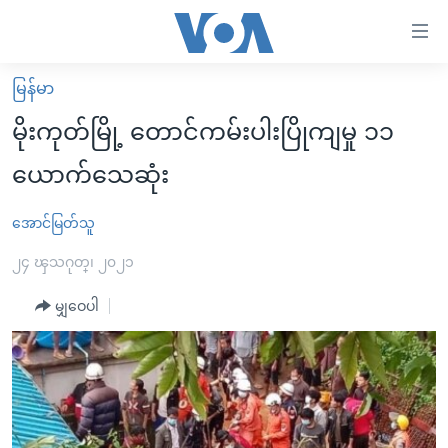
သုံး
ရ
လွယ်ကူ
မြန်မာ
မူလစာမျက်နှာ
စေ
မိုးကုတ်မြို့ တောင်ကမ်းပါးပြိုကျမှု ၁၁
မြန်မာ
သည့်
ယောက်သေဆုံး
ကမ္ဘာ့သတင်းများ
Link
ဗွီဒီယို
နိုင်ငံတကာ
အောင်မြတ်သူ
များ
သတင်းလွတ်လပ်ခွင့်
အမေရိကန်
၂၄ ၾသဂုတ္၊ ၂၀၂၁
ပင်မ
ရပ်ဝန်းတခု လမ်းတခု အလွန်
တရုတ်
အကြောင်းအရာ
မျှဝေပါ
သို့
အင်္ဂလိပ်စာလေ့လာမယ်
အစ္စရေး-ပါလက်စတိုင်း
ကျော်
အပတ်စဉ်ကဏ္ဍများ
အမေရိကန်သုံးအီဒီယံ
ကြည့်
ရေဒီယိုနှင့်ရုပ်သံ အချက်အလက်များ
မကြေးမုံရဲ့ အင်္ဂလိပ်စာ
ရေဒီယို
ရန်
ပင်မ
ရေဒီယို/တီဗွီအစီအစဉ်
ရုပ်ရှင်ထဲက အင်္ဂလိပ်စာ
တီဗွီ