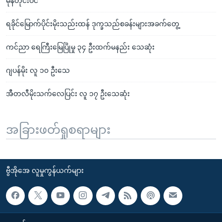
မုန်တိုင်းဝင်
ရခိုင်မြောက်ပိုင်းမိုးသည်းထန် ဒုက္ခသည်စခန်းများအခက်တွေ့
ကင်ညာ ရေကြီးမြေပြိုမှု ၃၄ ဦးထက်မနည်း သေဆုံး
ဂျပန်မိုး လူ ၁၀ ဦးသေ
အီတလီမိုးသက်လေပြင်း လူ ၁၇ ဦးသေဆုံး
အခြားဖတ်ရှုစရာများ
ဗွီအိုအေ လူမှုကွန်ယက်များ