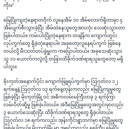
ကိုး။”
မြေပြိုကျတဲ့နေရာတဝိုက် လူနေအိမ် ၁၀ အိမ်လောက်ရှိတာမှာ ၄
အိမ်ပျက်စီးသွားခဲ့ပြီး အိမ်ထဲနေသူတွေအားလုံး သေဆုံးသွားတာ
ဖြစ်ပါတယ်။ ကမ်းပါးပြိုတဲ့နေရာက တချိန်က ကျောက်တွင်း
လုပ်ကွက်တွေ ရှိခဲ့တဲ့နေရာပါ။ အခုတော့လူနေရပ်ကွက် ဖြစ်နေ
တယ်လို့ မီးသတ်တပ်ခွဲမှူးက ကပြောပါတယ်။ အခုသေဆုံးသွား
သူ ၁၁ ယောက်ကလွဲလို့ တခြားထိခိုက်ဒဏ်ရာရသူတွေတော့ မရှိ
ပါဘူး။
မိုးကုတ်အနောက်ပိုင်း ကျောက်ဖြူရပ်ကွက်မှာ ဩဂုတ်လ ၁၂
ရက်နေ့နဲ့ ဩဂုတ်လ ၁၃ ရက်နေ့တုန်းကလည်း မြေပြိုကျမှုတွေ
ဖြစ်ခဲ့ပြီး မိုးကုတ်မြို့ဝင် အဓိကလမ်းမကြီးတခု ၃ ရက်ကြာ
လမ်းပိတ်ဆို့မှု ဖြစ်ခဲ့ပါတယ်။ အဲဒီမြေပြိုမှုတွေအတွင်းမှာလည်း
၃ ယောက်သေဆုံးပြီး ထိခိုက်ဒဏ်ရာရသူတွေ ရှိခဲ့ပါတယ်။
ဩဂုတ်လ ၁၈ ရက်ကလည်း အုန်းကိုင်းရွာဘက်မှာ မြေပြိုမှုတွေ
ဖြစ်ခဲ့ပါတယ်။ မိုးကုတ်မြို့မှာ အရင်ကလည်း ရေကြီး၊ မြေပြို