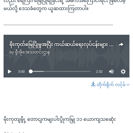
လည်း ရေကြီး၊ မြေပြိုရခြင်းရဲ့ အဓိကအကြောင်းရင်း ဖြစ်လိမ့်
မယ်လို့ ဒေသခံတွေက ယူဆထားကြတာပါ။
............................................................................................
မိုးကုတ်မြေပြိုမှုအပြီး ကယ်ဆယ်ရေးလုပ်ငန်းများ လုပ်ဆောင်နေစဉ် ( ဓာတ်ပုံ - VOA )
by
ဗွီအိုအေသတင်းဌာန
No media source currently available
0:00
2:32
တိုက်ရိုက် လင့်ခ်
မိုးကုတျမွို့ တောငျကမျးပါးပွိုကမြှု ၁၁ ယောကျသဆေုံး