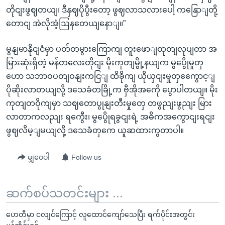
တိုငျးဖွဈတယျ၊ ဒီနှဈပိုပွီးတော့ ဖွဈလာသလားပေါ့ ကနြောျတို့
တောငျ အဲလိုအံ့ဩနတေယျနောျ။”
မွနျမာနိုငျငံမှာ ပတ်တမွားကြောကျ တူးဖောျထုတျလုပျတာ အ
မြားဆုံးရှိတဲ့ မန်တလေးတိုငျး မိုးကုတျမွို့နယျက မွပွေိုမှုတှ
ဟော သဘာဝပတျဝနျးကငြျ ထိခိုကျ ယိုယှငျးမှုတှကွေောင့ျ
ပိုဆိုးလာတယျလို့ ဒသေခံတခြို့က ဗှီအိုအကေို ပွောပါတယျ။ မိုး
ကုတျတဝိုကျမှာ သဈတောပွုနျးတီးမှုတှေ တဖွညျးဖွညျး မြား
လာတာကလညျး ရကွေီး၊ မွပွေိုရခွငျးရဲ့ အဓိကအကွောငျးရငျး
ဖွဈလိမ့ျမယျလို့ ဒသေခံတှကေ ယူဆထားကွတာပါ။
မျှဝေပါ
Follow us
ဆက်စပ်သတင်းများ ...
ဟေတီမှာ ငလျင်ကြောင့် လူထောင်ကျော်သေပြီး ရက်ပိုင်းအတွင်း