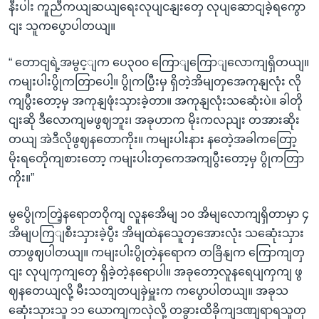
နီးပါး ကူညီကယျဆယျရေးလုပျငနျးတှေ လုပျဆောငျခဲ့ရကွော
ငျး သူကပွောပါတယျ။
“ တောငျရဲ့အမွင့ျက ပေ၃၀၀ ကြောျကြောျလောကျရှိတယျ။
ကမျးပါးပွိုကတြာပေါ့။ ပွိုကပြွီးမှ ရှိတဲ့အိမျတှအေကုနျလုံး လို
ကျပွီးတော့မှ အကုနျဖုံးသှားခဲ့တာ။ အကုနျလုံးသဆေုံးပဲ။ ခါတို
ငျးဆို ဒီလောကျမဖွဈဘူး၊ အခုဟာက မိုးကလညျး တအားဆိုး
တယျ အဲဒီလိုဖွဈနတောကိုး။ ကမျးပါးနား နတေဲ့အခါကတြော့
မိုးရတေိုကျစားတော့ ကမျးပါးတှကေအကျပွီးတော့မှ ပွိုကတြာ
ကိုး။”
မွပွေိုကတြဲ့နရောတဝိုကျ လူနအေိမျ ၁၀ အိမျလောကျရှိတာမှာ ၄
အိမျပကြျစီးသှားခဲ့ပွီး အိမျထဲနသေူတှအေားလုံး သဆေုံးသှား
တာဖွဈပါတယျ။ ကမျးပါးပွိုတဲ့နရောက တခြိနျက ကြောကျတှ
ငျး လုပျကှကျတှေ ရှိခဲ့တဲ့နရောပါ။ အခုတော့လူနရေပျကှကျ ဖွ
ဈနတေယျလို့ မီးသတျတပျခှဲမှူးက ကပွောပါတယျ။ အခုသ
ဆေုံးသှားသူ ၁၁ ယောကျကလှဲလို့ တခွားထိခိုကျဒဏျရာရသူတှ