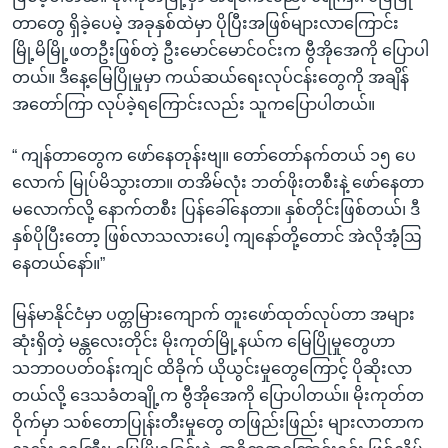
တာတွေ ရှိခဲ့ပေမဲ့ အခုနှစ်ထဲမှာ ပိုပြီးအဖြစ်များလာကြောင်း
မြို့မိမြို့ဖတဦးဖြစ်တဲ့ ဦးမောင်မောင်ဝင်းက ဗွီအိုအေကို ပြောပါ
တယ်။ ဒီနေ့မြေပြိုမှုမှာ ကယ်ဆယ်ရေးလုပ်ငန်းတွေကို အချိန်
အတော်ကြာ လုပ်ခဲ့ရကြောင်းလည်း သူကပြောပါတယ်။
“ ကျန်တာတွေက ဖော်နေတုန်းဗျ။ တော်တော်နက်တယ် ၁၅ ပေ
လောက် မြုပ်မိသွားတာ။ တအိမ်လုံး ဘတ်ဖိုးတစီးနဲ့ ဖော်နေတာ
မလောက်လို့ နောက်တစီး ပြန်ခေါ်နေတာ။ နှစ်တိုင်းဖြစ်တယ်၊ ဒီ
နှစ်ပိုပြီးတော့ ဖြစ်လာသလားပေါ့ ကျနော်တို့တောင် အဲလိုအံ့ဩ
နေတယ်နော်။”
မြန်မာနိုင်ငံမှာ ပတ္တမြားကျောက် တူးဖော်ထုတ်လုပ်တာ အများ
ဆုံးရှိတဲ့ မန္တလေးတိုင်း မိုးကုတ်မြို့နယ်က မြေပြိုမှုတွေဟာ
သဘာဝပတ်ဝန်းကျင် ထိခိုက် ယိုယွင်းမှုတွေကြောင့် ပိုဆိုးလာ
တယ်လို့ ဒေသခံတချို့က ဗွီအိုအေကို ပြောပါတယ်။ မိုးကုတ်တ
ဝိုက်မှာ သစ်တောပြုန်းတီးမှုတွေ တဖြည်းဖြည်း များလာတာက