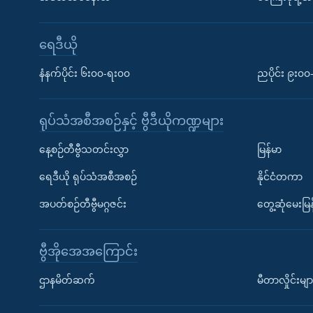
ရေဒီယို
နံနက်ပိုင်း ၆း၀၀-ရး၀၀
ညပိုင်း ၉း၀
ရုပ်သံအစီအစဉ်နှင့် ဗွီဒီယိုကဏ္ဍများ
နေ့စဉ်တီဗွီသတင်းလွှာ
မြန်မာ
ရေဒီယို ရုပ်သံအစီအစဉ်
နိုင်ငံတကာ
အပတ်စဉ်တီဗွီမဂ္ဂဇင်း
တွေ့ဆုံမေးမြန
ဗွီအိုအေအကြောင်း
ဌာနမိတ်ဆက်
မီတာလှိုင်းမျာ