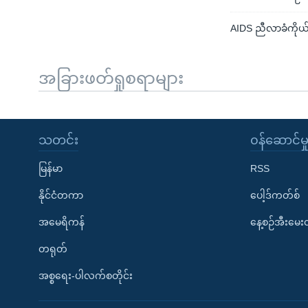
AIDS ညီလာခံကိုယ
အခြားဖတ်ရှုစရာများ
သတင်း
၀န်ဆောင်မှ
မြန်မာ
RSS
နိုင်ငံတကာ
ပေါ့ဒ်ကတ်စ်
အမေရိကန်
နေ့စဉ်အီးမေ
တရုတ်
အစ္စရေး-ပါလက်စတိုင်း