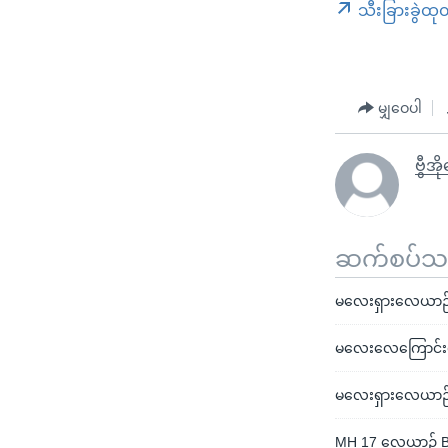
သီးခြားခွဲထု
မျှဝေပါ
ဗွီအိ
ဆက်စပ်သတင
မလေးရှားလေယာဉ် ပစ
မလေးလေကြောင်းလိုင်
မလေးရှားလေယာဉ် ပ
MH 17 လေယာဉ် Bl