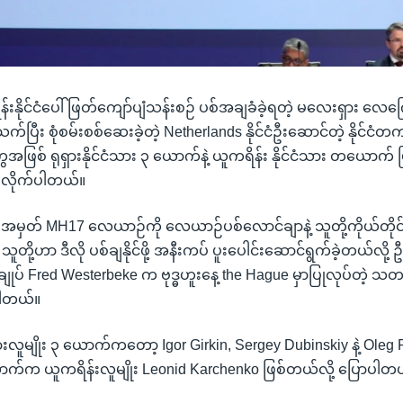
်းနိုင်ငံပေါ် ဖြတ်ကျော်ပျံသန်းစဉ် ပစ်အချခံခဲ့ရတဲ့ မလေးရှား လေကြ
ပြီး စုံစမ်းစစ်ဆေးခဲ့တဲ့ Netherlands နိုင်ငံဦးဆောင်တဲ့ နိုင်ငံတက
ဖြစ် ရုရှားနိုင်ငံသား ၃ ယောက်နဲ့ ယူကရိန်း နိုင်ငံသား တယောက် 
 လိုက်ပါတယ်။
မှတ် MH17 လေယာဉ်ကို လေယာဉ်ပစ်လောင်ချာနဲ့ သူတို့ကိုယ်တိုင
ူတို့ဟာ ဒီလို ပစ်ချနိုင်ဖို့ အနီးကပ် ပူးပေါင်းဆောင်ရွက်ခဲ့တယ်လို့ ဦ
ချုပ် Fred Westerbeke က ဗုဒ္ဓဟူးနေ့ the Hague မှာပြုလုပ်တဲ့ သတင
ပါတယ်။
ားလူမျိုး ၃ ယောက်ကတော့ Igor Girkin, Sergey Dubinskiy နဲ့ Oleg Pu
က်က ယူကရိန်းလူမျိုး Leonid Karchenko ဖြစ်တယ်လို့ ပြောပါတ