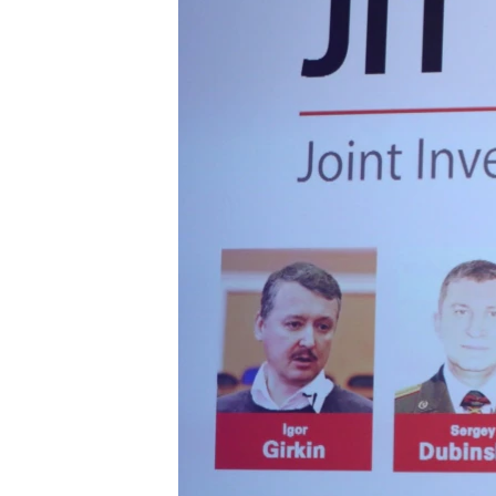
သုတပဒေသာ အင်္ဂလိပ်စာ
အ
ညွန်း
စာမျက်နှာ
သို့
ကျော်
ကြည့်
ရန်
ရှာဖွေ
ရန်
နေရာ
သို့
ကျော်
ရန်