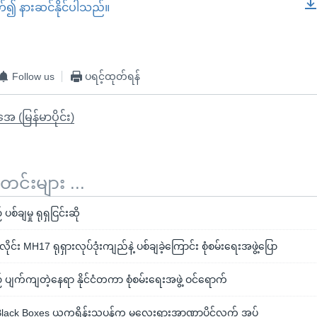
တ်၍ နားဆင်နိုင်ပါသည်။
EMBED
Follow us
ပရင့်ထုတ်ရန်
ုအေ (မြန်မာပိုင်း)
်းများ ...
်ချမှု ရုရှငြင်းဆို
း MH17 ရုရှားလုပ်ဒုံးကျည်နဲ့ ပစ်ချခဲ့ကြောင်း စုံစမ်းရေးအဖွဲ့ပြော
ျက်ကျတဲ့နေရာ နိုင်ငံတကာ စုံစမ်းရေးအဖွဲ့ ဝင်ရောက်
ack Boxes ယူကရိန်းသူပုန်က မလေးရှားအာဏာပိုင်လက် အပ်