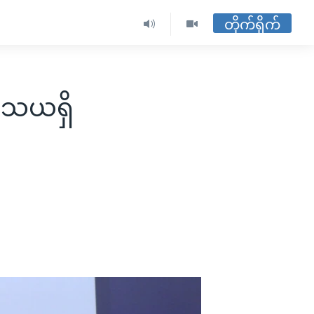
တိုက်ရိုက်
ံသယရှိ