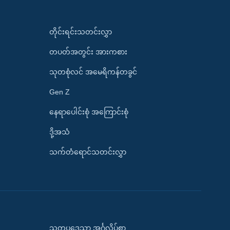
တိုင်းရင်းသတင်းလွှာ
တပတ်အတွင်း အားကစား
သုတစုံလင် အမေရိကန်တခွင်
Gen Z
နေရာပေါင်းစုံ အကြောင်းစုံ
ဒို့အသံ
သက်တံရောင်သတင်းလွှာ
သုတပဒေသာ အင်္ဂလိပ်စာ