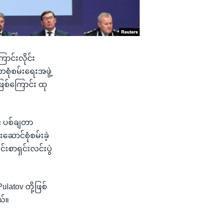
ောင်းလိုင်း
ာစုံစမ်းရေးအဖွဲ့
ဖြစ်ကြောင်း ထု
် ပစ်ချတာ
းဆောင်စုံစမ်းခဲ့
်းစာရှင်းလင်းပွဲ
latov တို့ဖြစ်
ယ်။