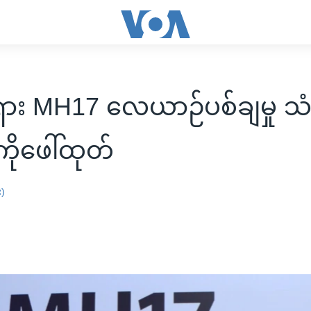
ား MH17 လေယာဉ်ပစ်ချမှု သ
ိုဖေါ်ထုတ်
း)