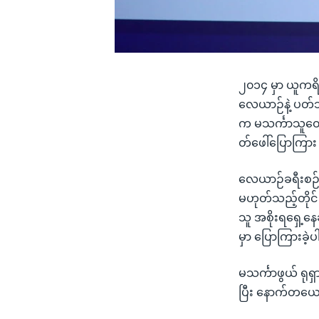
၂၀၁၄ မှာ ယူကရိန
လေယာဉ်နဲ့ ပတ်သက်
က မသင်္ကာသူတွေအ
တ်ဖေါ်ပြောကြား
လေယာဉ်ခရီးစဉ်အ
မဟုတ်သည့်တိုင် သ
သူ အစိုးရရှေ့နေ
မှာ ပြောကြားခဲ့
မသင်္ကာဖွယ် ရုရှ
ပြီး နောက်တယော