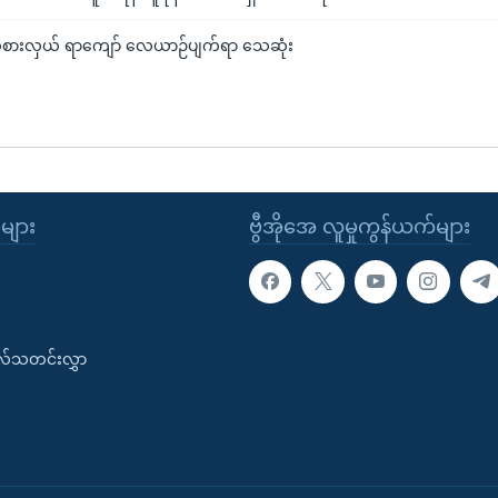
်စားလှယ် ရာကျော် လေယာဉ်ပျက်ရာ သေဆုံး
ုများ
ဗွီအိုအေ လူမှုကွန်ယက်များ
းလ်သတင်းလွှာ