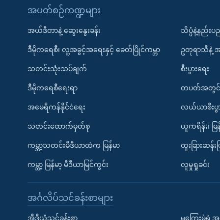
အပတ်စဉ်ကဏ္ဍများ
အယ်ဒီတာနဲ့ ဆွေးနွေးခန်း
သိပ္ပံနဲ့နည်း
ဒီမိုကရေစီ၊ လူ့အခွင့်အရေးနှင့် ခေတ်ပြိုင်ကမ္ဘာ
ဥတုရာသီနဲ့ 
သတင်းသုံးသပ်ချက်
စီးပွားရေး
ဒီမိုကရေစီရေးရာ
တပတ်အတွင်
အမေရိကန်နိုင်ငံရေး
လယ်ယာစီးပွ
သတင်းထောက်မှတ်စု
ယူကရိန်း၊ မြန
ကမ္ဘာ့သတင်းမီဒီယာထဲက မြန်မာ
ထူးခြားဆန်း
ကမ္ဘာ့ မြန်မာ့ မီဒီယာမြင်ကွင်း
လူမှုရှုခင်း
အင်္ဂလိပ်သင်ခန်းစာများ
အီဒီယံသင်ခန်းစာ
မကြေးမုံရဲ့အင