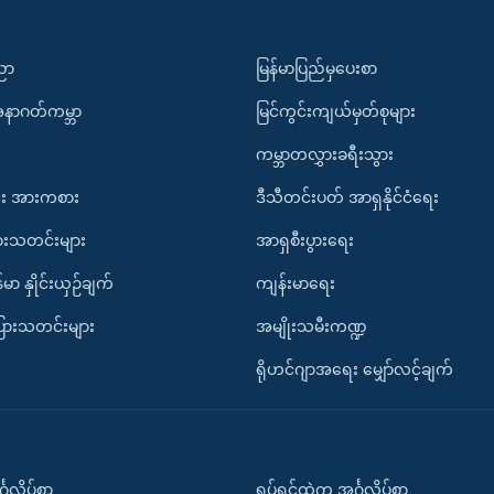
ပညာ
မြန်မာပြည်မှပေးစာ
အနာဂတ်ကမ္ဘာ
မြင်ကွင်းကျယ်မှတ်စုများ
ကမ္ဘာတလွှားခရီးသွား
း အားကစား
ဒီသီတင်းပတ် အာရှနိုင်ငံရေး
ားသတင်းများ
အာရှစီးပွားရေး
်မာ နှိုင်းယှဉ်ချက်
ကျန်းမာရေး
ပြားသတင်းများ
အမျိုးသမီးကဏ္ဍ
ရိုဟင်ဂျာအရေး မျှော်လင့်ချက်
်္ဂလိပ်စာ
ရုပ်ရှင်ထဲက အင်္ဂလိပ်စာ