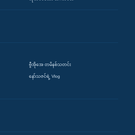
ဗွီအိုအေ တမိနစ်သတင်း
နော်သဇင်ရဲ့ Vlog