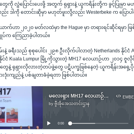
ေကို လွှဲပြောင်းပေးဖို့ အတွက် ရုရှားနဲ့ ယူကရိန်းတို့က ခွင့်ပြုမှာ မ
 ဒါကို တောင်းဆိုမှာ မဟုတ်ဖူးလို့လည်း Westerbeke က ပြောပ
ယောက်ဟာ ၂၀၂၀ မတ်လထဲမှာ the Hague မှာ တရားရင်ဆိုင်ရမှာ ဖြ
ချုပ်က ကြေညာခဲ့ပါတယ်။
ဲ့ ခရီးသည် စုစုပေါင်း ၂၉၈ ဦးလိုက်ပါလာတဲ့ Netherlands နိုင်ငံ A
ုင်ငံ Kuala Lumpur မြို့ကိုသွားတဲ့ MH17 လေယာဉ်ဟာ ၂၀၁၄ ဇူလို
နဲ့ ရုရှားလိုလားတဲ့တပ်ဖွဲ့တွေ ပဋိပက္ခဖြစ်နေတဲ့ ယူကရိန်းအရှေ့ပို
ရှားဒုံးကျည်နဲ့ ပစ်ချတာခံခဲ့ရတာ ဖြစ်ပါတယ်။
မလေးရှား MH17 လေယာဉ်ပစ်ချမှု သံသယရှိသူတွေကိုဖေါ်ထုတ်
EMBE
by
ဗွီအိုအေသတင်းဌာန
No media source currently available
0:00