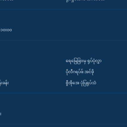
၀-၁၀း၀၀
ရေမြေခြားမှ ရုပ်ပုံလွှာ
ပိုလီဂရပ်ဖ်.အင်ဖို
်းခန်း
ဗွီအိုအေ ပုံပြရုပ်သံ
း