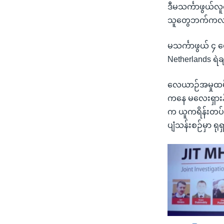
ဒီမသင်္ကာဖွယ်လူတွ
သူတွေဘက်ကလည်း
မသင်္ကာဖွယ် ၄ 
Netherlands ရဲ
လေယာဉ်အမှုထမ်းန
ကနေ မလေးရှားနိ
က ယူကရိန်းတပ်တွေ
ပျံသန်းစဉ်မှာ ရု