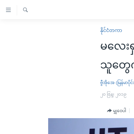
သုံး
ရ
ရှာဖွေ
လွယ်ကူ
မူလစာမျက်နှာ
နိုင်ငံတကာ
ရ
စေ
မြန်မာ
လာ
မလေးရှ
သည့်
ဒ်
ကမ္ဘာ့သတင်းများ
Link
ဗွီဒီယို
နိုင်ငံတကာ
သူတွေက
များ
သတင်းလွတ်လပ်ခွင့်
အမေရိကန်
ပင်မ
ရပ်ဝန်းတခု လမ်းတခု အလွန်
တရုတ်
ဗွီအိုအေ (မြန်မာပိုင်
အကြောင်းအရာ
အင်္ဂလိပ်စာလေ့လာမယ်
အစ္စရေး-ပါလက်စတိုင်း
၂၀ ဇြန္၊ ၂၀၁၉
သို့
အပတ်စဉ်ကဏ္ဍများ
အမေရိကန်သုံးအီဒီယံ
ကျော်
မျှဝေပါ
ကြည့်
ရေဒီယိုနှင့်ရုပ်သံ အချက်အလက်များ
မကြေးမုံရဲ့ အင်္ဂလိပ်စာ
ရေဒီယို
ရန်
ရေဒီယို/တီဗွီအစီအစဉ်
ရုပ်ရှင်ထဲက အင်္ဂလိပ်စာ
တီဗွီ
ပင်မ