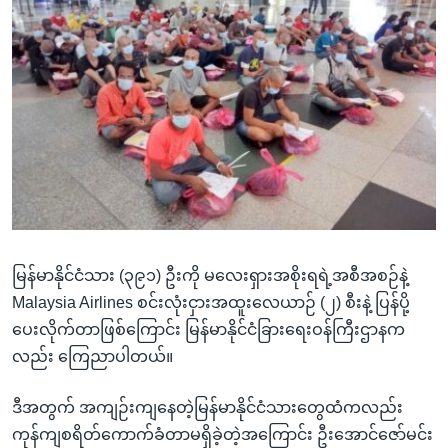
မြန်မာနိုင်ငံသား (၃၉၁) ဦးကို မလေးရှားအစိုးရရဲ့အစီအစဉ်နဲ့
Malaysia Airlines စင်းလုံးငှားအထူးလေယာဉ် (၂) စီးနဲ့ ပြန်ပို့
ပေးလိုက်တာဖြစ်ကြောင်း မြန်မာနိုင်ငံခြားရေးဝန်ကြီးဌာနက
လည်း ကြေညာပါတယ်။
ဒီအတွက် အကျဉ်းကျနေတဲ့မြန်မာနိုင်ငံသားတွေထံကလည်း
ကုန်ကျစရိတ်ကောက်ခံတာမရှိခဲ့တဲ့အကြောင်း ဦးအောင်ဇော်မင်း