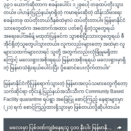
၃၉၁ ယောက်ဆိုတာက စခန်းပေါင်း ၁၂ခုပေါ့ တခုထပ်တိုးသွား
တယ်။ ပါဟန်းပြည်နယ်မှာရှိတဲ့ ကမာရမ်းဆိုတဲ့ ထိန်းသိမ်းရေး
စခန်းတခု ထပ်တိုးတယ်ဒီနှစ်ထဲမှာပဲ ထပ်တိုးတာပါ။ မြန်မာနိုင်ငံ
သားတွေထဲက အထောက်အထား ပတ်စပို့ ရှိတဲ့သူတွေရယ်
အရေးပေါ်အမိန့် မထုတ်ပြန်ခင်က သွာစစ်ပြီးသားလူတွေရယ် စီ
အိုင်ရှိတဲ့သူတွေပါသွားတယ်။ လူကလည်းများတော့ အထဲမှာ လူ
များသထက်များလာရင် သူတို့ အတွက်လည်းလုံခြုံမူမရှိတာ
ကြောင့် မလေးရှားအစိုးရရယ် မြန်မာအစိုးရရယ် မလေးရှားမှာရှိ
တဲ့ မြန်မာသံရုံးရယ်ပေါင်းပြီး ပို့ဆောင်ပေးလိုက်တာပါ။”
မြန်မာနိုင်ငံကိုပြန်ရောက်သွားတဲ့ မြန်မာအလုပ်သမားတွေကိုတော့
သက်ဆိုင်ရာ တိုင်းနဲ့ ပြည်နယ်အသီးသီးက Community Based
Facility quarantine ရပ်ရွာ အခြေပြု စောင့်ကြည့် နေရာများမှာ
(၂၁) ရက် စောင့်ကြည့်ထားရှိသွားမှာ ဖြစ်တယ်လို့ဆိုပါတယ်။
မလေးမှာ ပြစ်ဒဏ်ကျခံနေရသူ ၄၀၀ နီးပါး မြန်မာနိုင်ငံ ပြန်ပို့ခံရ