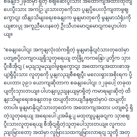
စခနျး၁၂ခုထဲမှာ ရှိတဲ့ စဈဆေးပွီးသား အထောကျအထားထုတျ
ပေးပွီးသား အကဉြျးသားတှကေိုသာ ပွနျပို့ပေးလိုကျတာဖွဈ
ကွောငျး ထိနျးသိမျးရေးစခနျးက မွနျမာတှကေို မွနျမာသံရုံးကို
ယျစားပွု အကူညီပေးနတေဲ့ ဦးသီဟမောငျမောငျကပွောပါတ
ယျ။
“စခနျးပေါငျး အကုနျလုံးထဲကရှိတဲ့ မွနျမာနိုငျငံသားတှထေဲမှာ
ပတျစပို့လကျဝယျရှိသူတှရေယျ တခြို့ကကနြောျတို့က သှား
ပွီးစီအိုငျ ( မညျသူမညျဝါဖွဈကွောငျး အထောကျအထားစာအု
ပျ)ရှိပွီးသား လူတှကေို ပွနျလညျစီစဈပွီး မလေးရှားအစိုးရက ပို့
ပေးတာ၊ ၃၉၁ ယောကျဆိုတာက စခနျးပေါငျး ၁၂ခုပေါ့ တခုထ
ပျတိုးသှားတယျ။ ပါဟနျးပွညျနယျမှာရှိတဲ့ ကမာရမျးဆိုတဲ့ ထိ
နျးသိမျးရေးစခနျးတခု ထပျတိုးတယျဒီနှဈထဲမှာပဲ ထပျတိုး
တာပါ။ မွနျမာနိုငျငံသားတှထေဲက အထောကျအထား ပတျစပို့ ရှိ
တဲ့သူတှရေယျ အရေးပေါျအမိန့ျ မထုတျပွနျခငျက သှာစဈ
ပွီးသားလူတှရေယျ စီအိုငျရှိတဲ့သူတှပေါသှားတယျ။ လူကလ
ညျးမြားတော့ အထဲမှာ လူမြားသထကျမြားလာရငျ သူတို့ အတှ