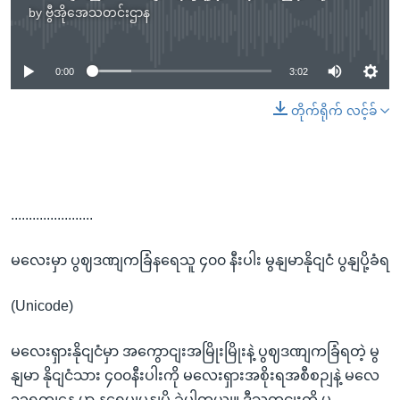
by
ဗွီအိုအေသတင်းဌာန
No media source currently available
0:00
3:02
တိုက်ရိုက် လင့်ခ်
.......................
မလေးမှာ ပွဈဒဏျကခြံနရေသူ ၄၀၀ နီးပါး မွနျမာနိုငျငံ ပွနျပို့ခံရ
(Unicode)
မလေးရှားနိုငျငံမှာ အကွောငျးအမြိုးမြိုးနဲ့ ပွဈဒဏျကခြံရတဲ့ မွ
နျမာ နိုငျငံသား ၄၀၀နီးပါးကို မလေးရှားအစိုးရအစီစဉျနဲ့ မလေ
၁၁ရကျနေ့ မှာ နရေပျပွနျပို့ ခဲ့ပါတယျ။ ဒီသတငျးကို မ