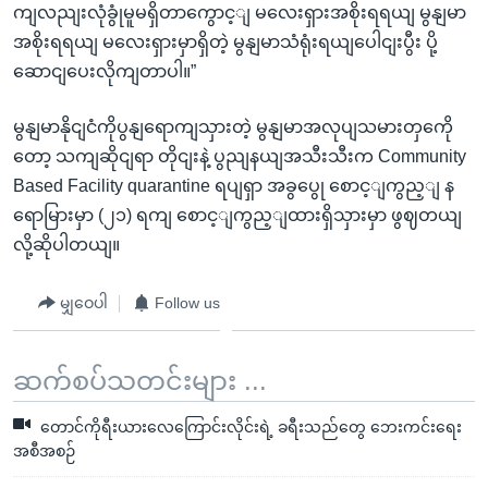
ကျလညျးလုံခွုံမူမရှိတာကွောင့ျ မလေးရှားအစိုးရရယျ မွနျမာ
အစိုးရရယျ မလေးရှားမှာရှိတဲ့ မွနျမာသံရုံးရယျပေါငျးပွီး ပို့
ဆောငျပေးလိုကျတာပါ။”
မွနျမာနိုငျငံကိုပွနျရောကျသှားတဲ့ မွနျမာအလုပျသမားတှကေို
တော့ သကျဆိုငျရာ တိုငျးနဲ့ ပွညျနယျအသီးသီးက Community
Based Facility quarantine ရပျရှာ အခွပွေု စောင့ျကွည့ျ န
ရောမြားမှာ (၂၁) ရကျ စောင့ျကွည့ျထားရှိသှားမှာ ဖွဈတယျ
လို့ဆိုပါတယျ။
မျှဝေပါ
Follow us
ဆက်စပ်သတင်းများ ...
တောင်ကိုရီးယားလေကြောင်းလိုင်းရဲ့ ခရီးသည်တွေ ဘေးကင်းရေး
အစီအစဉ်