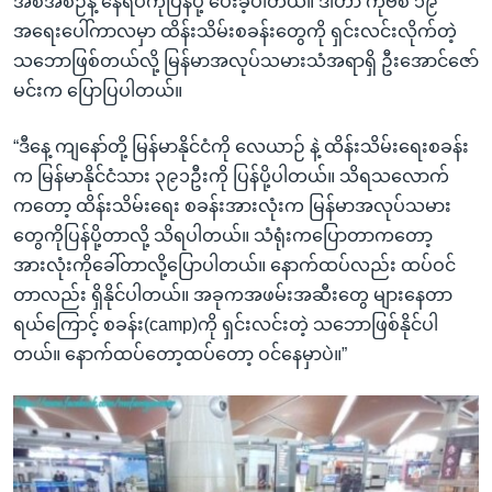
အစီအစဉ်နဲ့ နေရပ်ကိုပြန်ပို့ ပေးခဲ့ပါတယ်။ ဒါဟာ ကိုဗစ် ၁၉
အရေးပေါ်ကာလမှာ ထိန်းသိမ်းစခန်းတွေကို ရှင်းလင်းလိုက်တဲ့
သဘောဖြစ်တယ်လို့ မြန်မာအလုပ်သမားသံအရာရှိ ဦးအောင်ဇော်
မင်းက ပြောပြပါတယ်။
“ဒီနေ့ ကျနော်တို့ မြန်မာနိုင်ငံကို လေယာဉ် နဲ့ ထိန်းသိမ်းရေးစခန်း
က မြန်မာနိုင်ငံသား ၃၉၁ဦးကို ပြန်ပို့ပါတယ်။ သိရသလောက်
ကတော့ ထိန်းသိမ်းရေး စခန်းအားလုံးက မြန်မာအလုပ်သမား
တွေကိုပြန်ပို့တာလို့ သိရပါတယ်။ သံရုံးကပြောတာကတော့
အားလုံးကိုခေါ်တာလို့ပြောပါတယ်။ နောက်ထပ်လည်း ထပ်ဝင်
တာလည်း ရှိနိုင်ပါတယ်။ အခုကအဖမ်းအဆီးတွေ များနေတာ
ရယ်ကြောင့် စခန်း(camp)ကို ရှင်းလင်းတဲ့ သဘောဖြစ်နိုင်ပါ
တယ်။ နောက်ထပ်တော့ထပ်တော့ ဝင်နေမှာပဲ။”