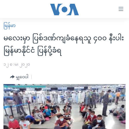
သုံး
ရ
လွယ်ကူ
မြန်မာ
မူလစာမျက်နှာ
စေ
မလေးမှာ ပြစ်ဒဏ်ကျခံနေရသူ ၄၀၀ နီးပါး
မြန်မာ
သည့်
မြန်မာနိုင်ငံ ပြန်ပို့ခံရ
ကမ္ဘာ့သတင်းများ
Link
ဗွီဒီယို
နိုင်ငံတကာ
၁၂ ေမ၊ ၂၀၂၀
များ
သတင်းလွတ်လပ်ခွင့်
အမေရိကန်
ပင်မ
မျှဝေပါ
ရပ်ဝန်းတခု လမ်းတခု အလွန်
တရုတ်
အကြောင်းအရာ
သို့
အင်္ဂလိပ်စာလေ့လာမယ်
အစ္စရေး-ပါလက်စတိုင်း
ကျော်
အပတ်စဉ်ကဏ္ဍများ
အမေရိကန်သုံးအီဒီယံ
ကြည့်
ရေဒီယိုနှင့်ရုပ်သံ အချက်အလက်များ
မကြေးမုံရဲ့ အင်္ဂလိပ်စာ
ရေဒီယို
ရန်
ပင်မ
ရေဒီယို/တီဗွီအစီအစဉ်
ရုပ်ရှင်ထဲက အင်္ဂလိပ်စာ
တီဗွီ