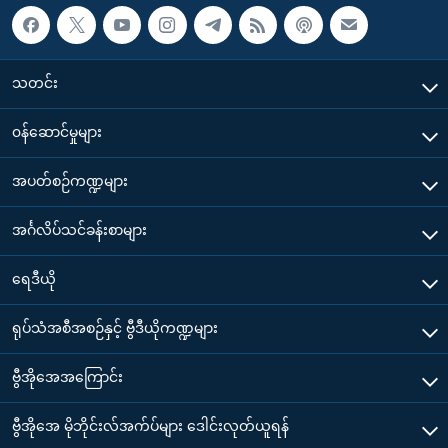
သတင်း
၀န်ဆောင်မှုများ
အပတ်စဉ်ကဏ္ဍများ
အင်္ဂလိပ်သင်ခန်းစာများ
ရေဒီယို
ရုပ်သံအစီအစဉ်နှင့် ဗွီဒီယိုကဏ္ဍများ
ဗွီအိုအေအကြောင်း
ဗွီအိုအေ မိုဘိုင်းလ်အက်ပ်များ ဒေါင်းလုတ်ယူရန်