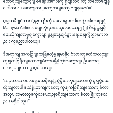
တောရယျကွောင့ျ စခနျး(camp)ကို ရှငျးလငျးတဲ့ သဘောဖွဈနို
ငျပါတယျ။ နောကျထပျတော့ထပျတော့ ဝငျနမှောပဲ။”
မွနျမာနိုငျငံသား (၃၉၁) ဦးကို မလေးရှားအစိုးရရဲ့အစီအစဉျနဲ့
Malaysia Airlines စငျးလုံးငှားအထူးလယောဉျ (၂) စီးနဲ့ ပွနျပို့
ပေးလိုကျတာဖွဈကွောငျး မွနျမာနိုငျငံခွားရေးဝနျကွီးဌာနကလ
ညျး ကွညောပါတယျ။
ဒီအတှကျ အကဉြျးကနြတေဲ့မွနျမာနိုငျငံသားတှထေံကလညျး
ကုနျကစြရိတျကောကျခံတာမရှိခဲ့တဲ့အကွောငျး ဦးအောငျ
ဇောျမငျးက ပွောပွပါတယျ။
“အခုဟာက မလေးရှားအစိုးရနဲ့ ညှိပွီးအလုပျသမားကို ပွနျပို့ပေး
လိုကျတာပါ ။ သံရုံးဘကျကတော့ ကုနျကစြရိတျကောကျခံတာ
အလုပျသမားတှကေိုလယောဉျစရိတျကောကျခံတာမြိုးတှလေ
ညျး မရှိပါဘူး။”