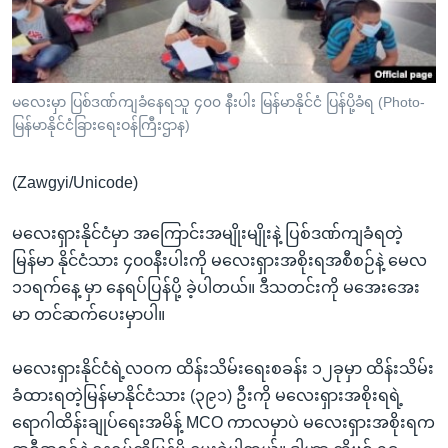
အ
သုတပဒေသာ အင်္ဂလိပ်စာ
ညွန်း
Learning English
စာမျက်နှာ
သို့
ဗွီအိုအေ လူမှုကွန်ယက်များ
မလေးမှာ ပြစ်ဒဏ်ကျခံနေရသူ ၄၀၀ နီးပါး မြန်မာနိုင်ငံ ပြန်ပို့ခံရ (Photo-
ကျော်
မြန်မာနိုင်ငံခြားရေးဝန်ကြီးဌာန)
ကြည့်
ရန်
(Zawgyi/Unicode)
ဘာသာစကားများ
ရှာဖွေ
ရန်
မလေးရှားနိုင်ငံမှာ အကြောင်းအမျိုးမျိုးနဲ့ ပြစ်ဒဏ်ကျခံရတဲ့
နေရာ
မြန်မာ နိုင်ငံသား ၄၀၀နီးပါးကို မလေးရှားအစိုးရအစီစဉ်နဲ့ မေလ
သို့
၁၁ရက်နေ့ မှာ နေရပ်ပြန်ပို့ ခဲ့ပါတယ်။ ဒီသတင်းကို မအေးအေး
ကျော်
မာ တင်ဆက်ပေးမှာပါ။
ရန်
မလေးရှားနိုင်ငံရဲ့လဝက ထိန်းသိမ်းရေးစခန်း ၁၂ခုမှာ ထိန်းသိမ်း
ခံထားရတဲ့မြန်မာနိုင်ငံသား (၃၉၁) ဦးကို မလေးရှားအစိုးရရဲ့
ရောဂါထိန်းချုပ်ရေးအမိန့် MCO ကာလမှာပဲ မလေးရှားအစိုးရက