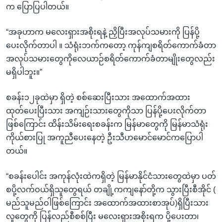
က ပြောပြပါတယ်။
“အခုဟာက မလေးရှားအစိုးရနဲ့ ညှိပြီးအလုပ်သမားကို ပြန်ပို့
ပေးလိုက်တာပါ ။ သံရုံးဘက်ကတော့ ကုန်ကျစရိတ်ကောက်ခံတာ
အလုပ်သမားတွေကိုလေယာဉ်စရိတ်ကောက်ခံတာမျိုးတွေလည်း
မရှိပါဘူး။”
စခန်း၁၂ခုထဲမှာ ရှိတဲ့ စစ်ဆေးပြီးသား အထောက်အထား
ထုတ်ပေးပြီးသား အကျဉ်းသားတွေကိုသာ ပြန်ပို့ပေးလိုက်တာ
ဖြစ်ကြောင်း ထိန်းသိမ်းရေးစခန်းက မြန်မာတွေကို မြန်မာသံရုံး
ကိုယ်စားပြု အကူညီပေးနေတဲ့ ဦးသီဟမောင်မောင်ကပြောပါ
တယ်။
“စခန်းပေါင်း အကုန်လုံးထဲကရှိတဲ့ မြန်မာနိုင်ငံသားတွေထဲမှာ ပတ်
စပို့လက်ဝယ်ရှိသူတွေရယ် တချို့ကကျနော်တို့က သွားပြီးစီအိုင် (
မည်သူမည်ဝါဖြစ်ကြောင်း အထောက်အထားစာအုပ်)ရှိပြီးသား
လူတွေကို ပြန်လည်စီစစ်ပြီး မလေးရှားအစိုးရက ပို့ပေးတာ၊