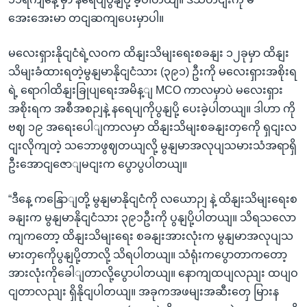
အေးအေးမာ တငျဆကျပေးမှာပါ။
မလေးရှားနိုငျငံရဲ့လဝက ထိနျးသိမျးရေးစခနျး ၁၂ခုမှာ ထိနျး
သိမျးခံထားရတဲ့မွနျမာနိုငျငံသား (၃၉၁) ဦးကို မလေးရှားအစိုးရ
ရဲ့ ရောဂါထိနျးခြုပျရေးအမိန့ျ MCO ကာလမှာပဲ မလေးရှား
အစိုးရက အစီအစဉျနဲ့ နရေပျကိုပွနျပို့ ပေးခဲ့ပါတယျ။ ဒါဟာ ကို
ဗဈ ၁၉ အရေးပေါျကာလမှာ ထိနျးသိမျးစခနျးတှကေို ရှငျးလ
ငျးလိုကျတဲ့ သဘောဖွဈတယျလို့ မွနျမာအလုပျသမားသံအရာရှိ
ဦးအောငျဇောျမငျးက ပွောပွပါတယျ။
“ဒီနေ့ ကနြောျတို့ မွနျမာနိုငျငံကို လယောဉျ နဲ့ ထိနျးသိမျးရေးစ
ခနျးက မွနျမာနိုငျငံသား ၃၉၁ဦးကို ပွနျပို့ပါတယျ။ သိရသလော
ကျကတော့ ထိနျးသိမျးရေး စခနျးအားလုံးက မွနျမာအလုပျသ
မားတှကေိုပွနျပို့တာလို့ သိရပါတယျ။ သံရုံးကပွောတာကတော့
အားလုံးကိုခေါျတာလို့ပွောပါတယျ။ နောကျထပျလညျး ထပျဝ
ငျတာလညျး ရှိနိုငျပါတယျ။ အခုကအဖမျးအဆီးတှေ မြားန