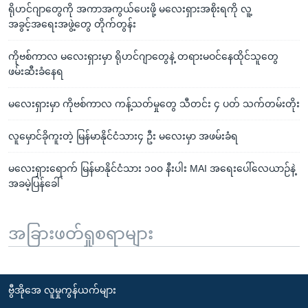
ရိုဟင်ဂျာတွေကို အကာအကွယ်ပေးဖို့ မလေးရှားအစိုးရကို လူ့
အခွင့်အရေးအဖွဲ့တွေ တိုက်တွန်း
ကိုဗစ်ကာလ မလေးရှားမှာ ရိုဟင်ဂျာတွေနဲ့ တရားမဝင်နေထိုင်သူတွေ
ဖမ်းဆီးခံနေရ
မလေးရှားမှာ ကိုဗစ်ကာလ ကန့်သတ်မှုတွေ သီတင်း ၄ ပတ် သက်တမ်းတိုး
လူမှောင်ခိုကူးတဲ့ မြန်မာနိုင်ငံသား၄ ဦး မလေးမှာ အဖမ်းခံရ
မလေးရှားရောက် မြန်မာနိုင်ငံသား ၁၀၀ နီးပါး MAI အရေးပေါ်လေယာဉ်နဲ့
အခမဲ့ပြန်ခေါ်
အခြားဖတ်ရှုစရာများ
ဗွီအိုအေ လူမှုကွန်ယက်များ