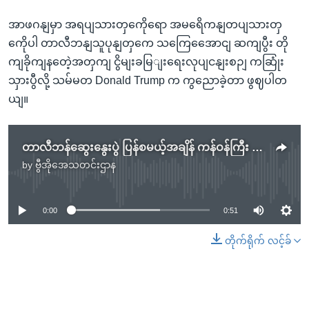
အာဖဂနျမှာ အရပျသားတှကေိုရော အမရေိကနျတပျသားတှ
ကေိုပါ တာလီဘနျသူပုနျတှကေ သကြေအေောငျ ဆကျပွီး တို
ကျခိုကျနတေဲ့အတှကျ ငွိမျးခမြျးရေးလုပျငနျးစဉျ ကဆြုံး
သှားပွီလို့ သမ်မတ Donald Trump က ကွညောခဲ့တာ ဖွဈပါတ
ယျ။
တာလီဘန်ဆွေးနွေးပွဲ ပြန်စမယ့်အချိန် ကန်ဝန်ကြီး အာဖဂန်နစ္စတန် ရောက်ရှိ
by
ဗွီအိုအေသတင်းဌာန
No media source currently available
0:00
0:51
တိုက်ရိုက် လင့်ခ်