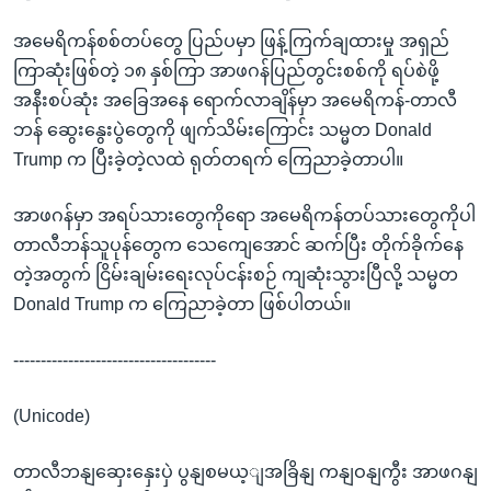
အမေရိကန်စစ်တပ်တွေ ပြည်ပမှာ ဖြန့်ကြက်ချထားမှု အရှည်
ကြာဆုံးဖြစ်တဲ့ ၁၈ နှစ်ကြာ အာဖဂန်ပြည်တွင်းစစ်ကို ရပ်စဲဖို့
အနီးစပ်ဆုံး အခြေအနေ ရောက်လာချိန်မှာ အမေရိကန်-တာလီ
ဘန် ဆွေးနွေးပွဲတွေကို ဖျက်သိမ်းကြောင်း သမ္မတ Donald
Trump က ပြီးခဲ့တဲ့လထဲ ရုတ်တရက် ကြေညာခဲ့တာပါ။
အာဖဂန်မှာ အရပ်သားတွေကိုရော အမေရိကန်တပ်သားတွေကိုပါ
တာလီဘန်သူပုန်တွေက သေကျေအောင် ဆက်ပြီး တိုက်ခိုက်နေ
တဲ့အတွက် ငြိမ်းချမ်းရေးလုပ်ငန်းစဉ် ကျဆုံးသွားပြီလို့ သမ္မတ
Donald Trump က ကြေညာခဲ့တာ ဖြစ်ပါတယ်။
-------------------------------------
(Unicode)
တာလီဘနျဆှေးနှေးပှဲ ပွနျစမယ့ျအခြိနျ ကနျဝနျကွီး အာဖဂနျ