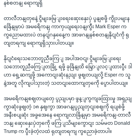
နစ်စတနျ ရောကျရှိ
တာလီဘနျတှနေဲ့ ငွိမျးခမြျးရေးဆှေးနှေးပှဲ ပွနျစဖို့ ကွိုးပမျးန
ခြေိနျမှာပဲ အမရေိကနျ ကာကှယျရေးဝနျကွီး Mark Esper က
ကွညောမထားပဲ တနငျ်ဂနှနေေ့က အာဖဂနျနစ်စတနျနိုငျငံကို ရု
တျတရကျ ရောကျရှိသှားပါတယျ။
နိုငျငံရေးသဘောတူညီခကြျ အပါအဝငျ၊ ငွိမျးခမြျးရေး
သဘောတူညီခကြျတခြို့ ရဖို့ ခုခြိနျထိ မြှောျလင့ျထားပွီး ဒါ
ဟာ ရှေ့ဆကျဖို့ အကောငျးဆုံးနညျး ဖွဈတယျလို့ Esper က သူ
နဲ့အတူ လိုကျပါသှားတဲ့ သတငျးထောကျတှကေို ပွောပါတယျ။
အမရေိကနျစဈတပျတှေ ပွညျပမှာ ဖွန့ျကွကျခထြားမှု အရှညျ
ကွာဆုံးဖွဈတဲ့ ၁၈ နှဈကွာ အာဖဂနျပွညျတှငျးစဈကို ရပျစဲဖို့
အနီးစပျဆုံး အခွအေနေ ရောကျလာခြိနျမှာ အမရေိကနျ-တာလီ
ဘနျ ဆှေးနှေးပှဲတှကေို ဖကြျသိမျးကွောငျး သမ်မတ Donald
Trump က ပွီးခဲ့တဲ့လထဲ ရုတျတရကျ ကွညောခဲ့တာပါ။