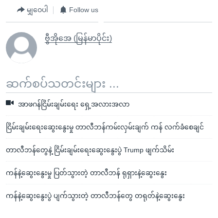
မျှဝေပါ
Follow us
ဗွီအိုအေ (မြန်မာပိုင်း)
ဆက်စပ်သတင်းများ ...
အာဖဂန်ငြိမ်းချမ်းရေး ရှေ့အလားအလာ
ငြိမ်းချမ်းရေးဆွေးနွေးမှု တာလီဘန်ကမ်းလှမ်းချက် ကန် လက်ခံစေချင်
တာလီဘန်တွေနဲ့ ငြိမ်းချမ်းရေးဆွေးနွေးပွဲ Trump ဖျက်သိမ်း
ကန်နဲ့ဆွေးနွေးမှု ပြတ်သွားတဲ့ တာလီဘန် ရုရှားနဲ့ဆွေးနွေး
ကန်နဲ့ဆွေးနွေးပွဲ ပျက်သွားတဲ့ တာလီဘန်တွေ တရုတ်နဲ့ဆွေးနွေး