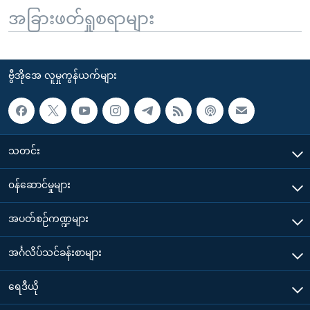
အခြားဖတ်ရှုစရာများ
ဗွီအိုအေ လူမှုကွန်ယက်များ
သတင်း
၀န်ဆောင်မှုများ
အပတ်စဉ်ကဏ္ဍများ
အင်္ဂလိပ်သင်ခန်းစာများ
ရေဒီယို