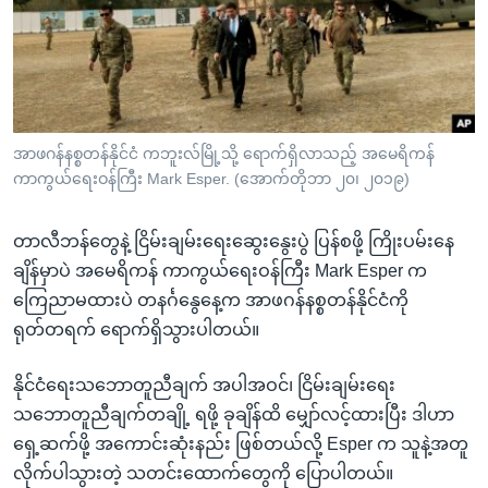
အ
သုတပဒေသာ အင်္ဂလိပ်စာ
ညွန်း
Learning English
စာမျက်နှာ
သို့
ဗွီအိုအေ လူမှုကွန်ယက်များ
ကျော်
ကြည့်
အာဖဂန်နစ္စတန်နိုင်ငံ ကဘူးလ်မြို့သို့ ရောက်ရှိလာသည့် အမေရိကန်
ကာကွယ်ရေးဝန်ကြီး Mark Esper. (အောက်တိုဘာ ၂၀၊ ၂၀၁၉)
ရန်
ဘာသာစကားများ
ရှာဖွေ
တာလီဘန်တွေနဲ့ ငြိမ်းချမ်းရေးဆွေးနွေးပွဲ ပြန်စဖို့ ကြိုးပမ်းနေ
ရန်
ချိန်မှာပဲ အမေရိကန် ကာကွယ်ရေးဝန်ကြီး Mark Esper က
နေရာ
ကြေညာမထားပဲ တနင်္ဂနွေနေ့က အာဖဂန်နစ္စတန်နိုင်ငံကို
သို့
ရုတ်တရက် ရောက်ရှိသွားပါတယ်။
ကျော်
ရန်
နိုင်ငံရေးသဘောတူညီချက် အပါအဝင်၊ ငြိမ်းချမ်းရေး
သဘောတူညီချက်တချို့ ရဖို့ ခုချိန်ထိ မျှော်လင့်ထားပြီး ဒါဟာ
ရှေ့ဆက်ဖို့ အကောင်းဆုံးနည်း ဖြစ်တယ်လို့ Esper က သူနဲ့အတူ
လိုက်ပါသွားတဲ့ သတင်းထောက်တွေကို ပြောပါတယ်။