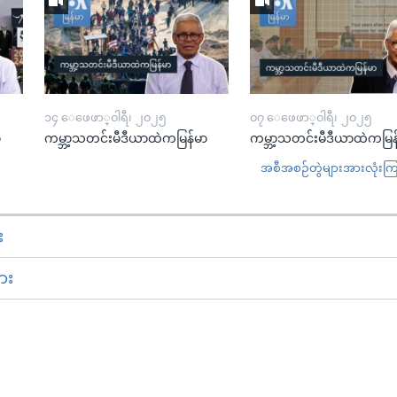
၁၄ ေဖေဖာ္၀ါရီ၊ ၂၀၂၅
၀၇ ေဖေဖာ္၀ါရီ၊ ၂၀၂၅
ာ
ကမ္ဘာ့သတင်းမီဒီယာထဲကမြန်မာ
ကမ္ဘာ့သတင်းမီဒီယာထဲကမြန
အစီအစဉ်တွဲများအားလုံးကြည့
း
ား