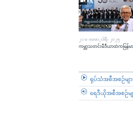
၂၁ ေဖေဖာ္၀ါရီ၊ ၂၀၂၅
ကမ္ဘာ့သတင်းမီဒီယာထဲကမြန်မ
ရုပ်သံအစီအစဉ်မျာ
ရေဒီယိုအစီအစဉ်မျ