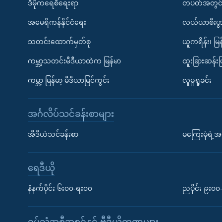
ဒီမိုကရေစီရေးရာ
တပတ်အတွင်
အမေရိကန်နိုင်ငံရေး
လယ်ယာစီးပွ
သတင်းထောက်မှတ်စု
ယူကရိန်း၊ မြန
ကမ္ဘာ့သတင်းမီဒီယာထဲက မြန်မာ
ထူးခြားဆန်း
ကမ္ဘာ့ မြန်မာ့ မီဒီယာမြင်ကွင်း
လူမှုရှုခင်း
အင်္ဂလိပ်သင်ခန်းစာများ
အီဒီယံသင်ခန်းစာ
မကြေးမုံရဲ့အင
ရေဒီယို
နံနက်ပိုင်း ၆း၀၀-ရး၀၀
ညပိုင်း ၉း၀
ရုပ်သံအစီအစဉ်နှင့် ဗွီဒီယိုကဏ္ဍများ