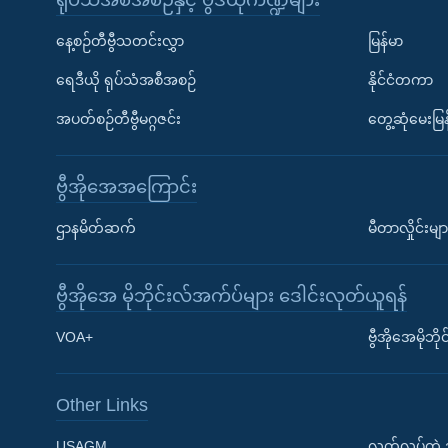
နေ့စဉ်တီဗွီသတင်းလွှာ
မြန်မာ
ရေဒီယို ရုပ်သံအစီအစဉ်
နိုင်ငံတကာ
အပတ်စဉ်တီဗွီမဂ္ဂဇင်း
တွေ့ဆုံမေးမြန
ဗွီအိုအေအကြောင်း
ဌာနမိတ်ဆက်
မီတာလှိုင်းမျာ
ဗွီအိုအေ မိုဘိုင်းလ်အက်ပ်များ ဒေါင်းလုတ်ယူရန်
Learning English
VOA+
ဗွီအိုအေမိုဘ
ဗွီအိုအေ လူမှုကွန်ယက်များ
Other Links
USAGM
လွတ်လပ်တဲ့