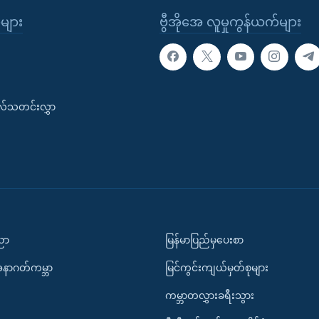
ုများ
ဗွီအိုအေ လူမှုကွန်ယက်များ
းလ်သတင်းလွှာ
ပညာ
မြန်မာပြည်မှပေးစာ
အနာဂတ်ကမ္ဘာ
မြင်ကွင်းကျယ်မှတ်စုများ
ကမ္ဘာတလွှားခရီးသွား