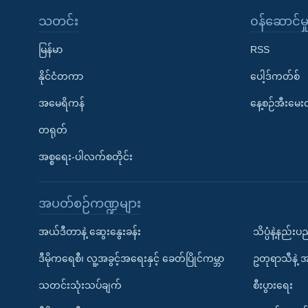
သတင်း
၀န်ဆောင်မှ
မြန်မာ
RSS
နိုင်ငံတကာ
ပေါ့ဒ်ကတ်စ်
အမေရိကန်
နေ့စဉ်အီးမေ
တရုတ်
အစ္စရေး-ပါလက်စတိုင်း
အပတ်စဉ်ကဏ္ဍများ
အယ်ဒီတာနဲ့ ဆွေးနွေးခန်း
သိပ္ပံနဲ့နည်း
ဒီမိုကရေစီ၊ လူ့အခွင့်အရေးနှင့် ခေတ်ပြိုင်ကမ္ဘာ
ဥတုရာသီနဲ့ 
သတင်းသုံးသပ်ချက်
စီးပွားရေး