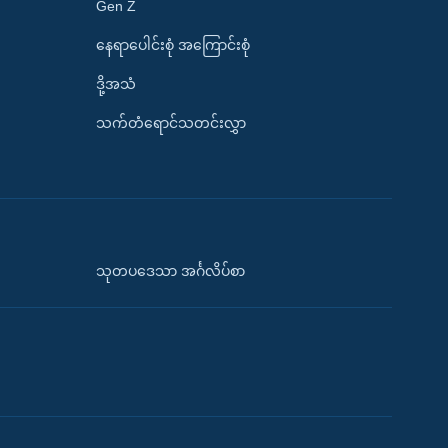
Gen Z
နေရာပေါင်းစုံ အကြောင်းစုံ
ဒို့အသံ
သက်တံရောင်သတင်းလွှာ
သုတပဒေသာ အင်္ဂလိပ်စာ