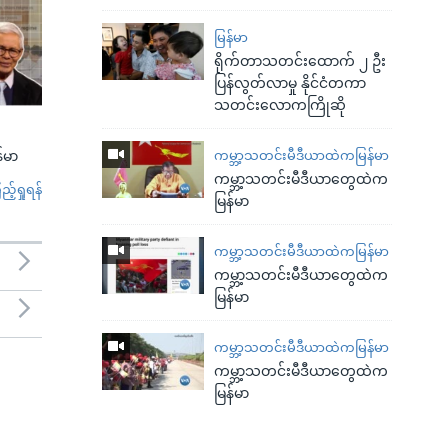
မြန်မာ
ရိုက်တာသတင်းထောက် ၂ ဦး
ပြန်လွတ်လာမှု နိုင်ငံတကာ
သတင်းလောကကြိုဆို
ကမ္ဘာ့သတင်းမီဒီယာထဲကမြန်မာ
်မာ
ကမ္ဘာ့သတင်းမီဒီယာတွေထဲက
်ရှုရန်
မြန်မာ
ကမ္ဘာ့သတင်းမီဒီယာထဲကမြန်မာ
ကမ္ဘာ့သတင်းမီဒီယာတွေထဲက
မြန်မာ
ကမ္ဘာ့သတင်းမီဒီယာထဲကမြန်မာ
ကမ္ဘာ့သတင်းမီဒီယာတွေထဲက
မြန်မာ