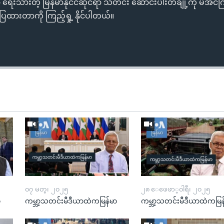
ရေးသားတဲ့ မြန်မာနိုင်ငံဆိုင်ရာ သတင်း ဆောင်းပါးတချို့ကို မအင်ကြင်
ထားတာကို ကြည့်ရှု့ နိုင်ပါတယ်။
၀၇ မတ္၊ ၂၀၂၅
၂၈ ေဖေဖာ္၀ါရီ၊ ၂၀၂၅
ာ
ကမ္ဘာ့သတင်းမီဒီယာထဲကမြန်မာ
ကမ္ဘာ့သတင်းမီဒီယာထဲကမြန