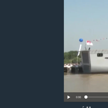
သုတပဒေသာ အင်္ဂလိပ်စာ
အ
ညွန်း
စာမျက်နှာ
သို့
ကျော်
ကြည့်
ရန်
ရှာဖွေ
ရန်
နေရာ
သို့
ကျော်
ရန်
0:00