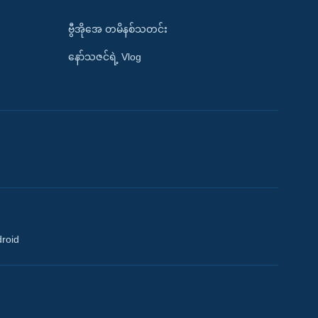
ဗွီအိုအေ တမိနစ်သတင်း
နော်သဇင်ရဲ့ Vlog
droid