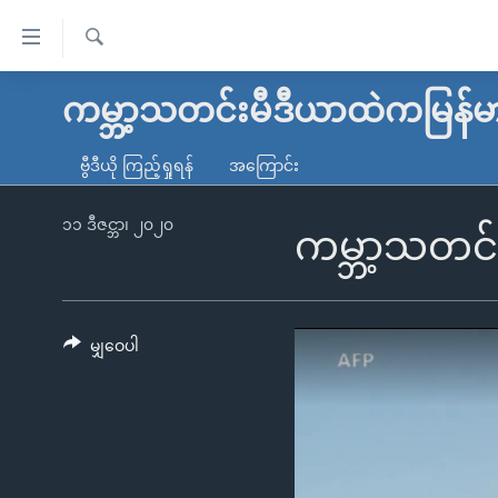
သုံး
ရ
ရှာဖွေ
လွယ်ကူ
မူလစာမျက်နှာ
ကမ္ဘာ့သတင်းမီဒီယာထဲကမြန်မ
ရ
စေ
မြန်မာ
လာ
ဗွီဒီယို ကြည့်ရှုရန်
အကြောင်း
သည့်
ဒ်
ကမ္ဘာ့သတင်းများ
Link
ဗွီဒီယို
နိုင်ငံတကာ
၁၁ ဒီဇင္ဘာ၊ ၂၀၂၀
ကမ္ဘာ့သတင်
များ
သတင်းလွတ်လပ်ခွင့်
အမေရိကန်
ပင်မ
ရပ်ဝန်းတခု လမ်းတခု အလွန်
တရုတ်
အကြောင်းအရာ
အင်္ဂလိပ်စာလေ့လာမယ်
အစ္စရေး-ပါလက်စတိုင်း
မျှဝေပါ
သို့
အပတ်စဉ်ကဏ္ဍများ
အမေရိကန်သုံးအီဒီယံ
ကျော်
ကြည့်
ရေဒီယိုနှင့်ရုပ်သံ အချက်အလက်များ
မကြေးမုံရဲ့ အင်္ဂလိပ်စာ
ရေဒီယို
ရန်
ရေဒီယို/တီဗွီအစီအစဉ်
ရုပ်ရှင်ထဲက အင်္ဂလိပ်စာ
တီဗွီ
ပင်မ