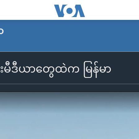
ာ
းမီဒီယာတွေထဲက မြန်မာ