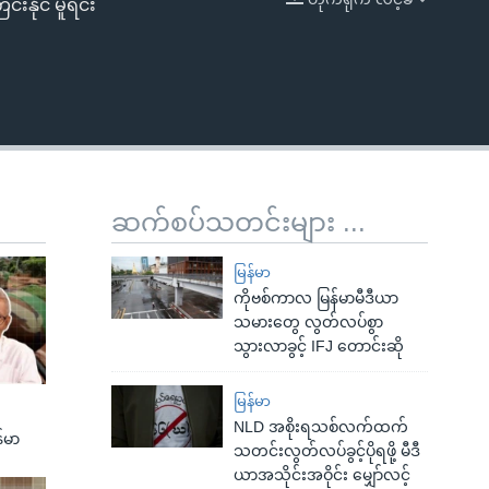
းနိုင် မူရင်း
EMBED
ဆက်စပ်သတင်းများ ...
မြန်မာ
ကိုဗစ်ကာလ မြန်မာမီဒီယာ
သမားတွေ လွတ်လပ်စွာ
သွားလာခွင့် IFJ တောင်းဆို
မြန်မာ
NLD အစိုးရသစ်လက်ထက်
်မာ
သတင်းလွတ်လပ်ခွင့်ပိုရဖို့ မီဒီ
ယာအသိုင်းအဝိုင်း မျှော်လင့်