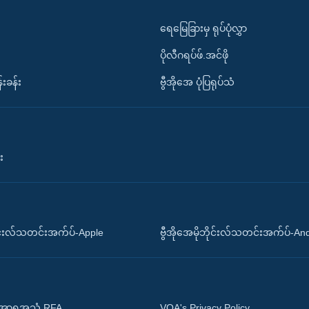
ရေမြေခြားမှ ရုပ်ပုံလွှာ
ပိုလီဂရပ်ဖ်.အင်ဖို
်းခန်း
ဗွီအိုအေ ပုံပြရုပ်သံ
း
ိုင်းလ်သတင်းအက်ပ်-Apple
ဗွီအိုအေမိုဘိုင်းလ်သတင်းအက်ပ်-An
 အာရှအသံ RFA
VOA's Privacy Policy