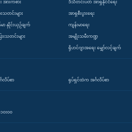
း အားကစား
ဒီသီတင်းပတ် အာရှနိုင်ငံရေး
ားသတင်းများ
အာရှစီးပွားရေး
်မာ နှိုင်းယှဉ်ချက်
ကျန်းမာရေး
ပြားသတင်းများ
အမျိုးသမီးကဏ္ဍ
ရိုဟင်ဂျာအရေး မျှော်လင့်ချက်
်္ဂလိပ်စာ
ရုပ်ရှင်ထဲက အင်္ဂလိပ်စာ
၀-၁၀း၀၀