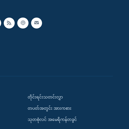
တိုင်းရင်းသတင်းလွှာ
တပတ်အတွင်း အားကစား
သုတစုံလင် အမေရိကန်တခွင်