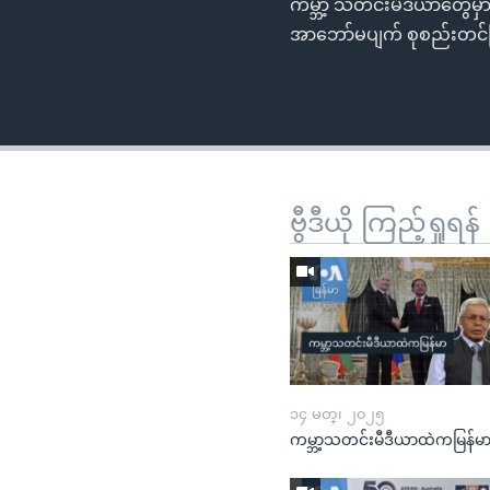
ကမ္ဘာ့ သတင်းမီဒီယာတွေမှာ 
အာဘော်မပျက် စုစည်းတင်ပြ
ဗွီဒီယို ကြည့်ရှုရန်
၁၄ မတ္၊ ၂၀၂၅
ကမ္ဘာ့သတင်းမီဒီယာထဲကမြန်မ