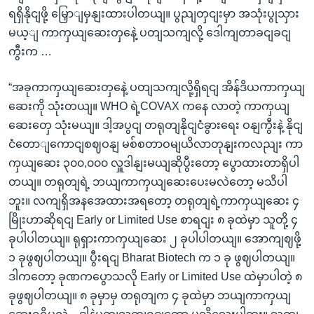
ရရှိနိုငျဖို့ မြှောျမှနျးထားပါတယျ။ ပွညျတှငျးမှာ အသုံးပွုသှား
မယ့ျ ကာကှယျဆေးတှနေဲ့ ပတျသကျလို့ ဒေါကျတာခငျခငျ
ကွီးက …
“အခုကာကှယျဆေးတှနေဲ့ ပတျသကျလို့ရှိရငျ အိန်ဒိယကာကှယျ
ဆေးကို သုံးတယျ။ WHO ရဲ့COVAX ကနေ လာတဲ့ ကာကှယျ
ဆေးတှေ သုံးမယျ။ ဒါ့အပွငျ တရုတျနိုငျငံခွားရေး ဝနျကွီးနဲ့ နိုငျ
ငံတောျကောငျစဈဝနျ မစ်စတာဝမျယိလာတုနျးကလညျး ကာ
ကှယျဆေး ၃၀၀,၀၀၀ လှူဒါနျးမယျဆိုပွီးတော့ ပွောထားတာရှိပါ
တယျ။ တရုတျရဲ့ ဘယျကာကှယျဆေးပေးမလဲတော့ မသိပါ
ဘူး။ လကျရှိအနအေထားအရတော့ တရုတျရဲ့ကာကှယျဆေး ၄
မြိုးဟာဆိုရငျ Early or Limited Use စာရငျး ၈ ခုထဲမှာ သူတို့ ၄
ခုပါပါတယျ။ ရုရှားကာကှယျဆေး ၂ ခုပါပါတယျ။ အောကျဈဖို့
၁ ခုဖွဈပါတယျ။ ပွီးရငျ Bharat Biotech က ၁ ခု ဖွဈပါတယျ။
ဒါကတော့ ခုဏကပွောသလို Early or Limited Use ထဲမှာပါတဲ့ ၈
ခုဖွဈပါတယျ။ ၈ ခုမှာမှ တရုတျက ၄ ခုထဲမှာ ဘယျကာကှယျ