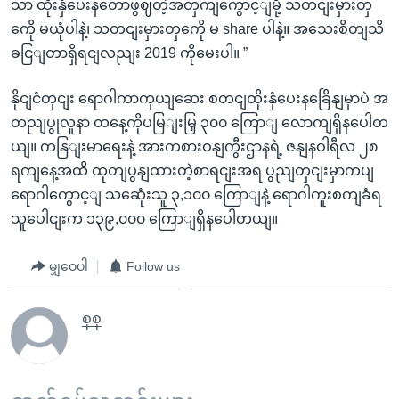
သာ ထိုးနှံပေးနတောဖွဈတဲ့အတှကျကွောင့ျမို့ သတငျးမှားတှ
ကေို မယုံပါနဲ့၊ သတငျးမှားတှကေို မ share ပါနဲ့။ အသေးစိတျသိ
ခငြျတာရှိရငျလညျး 2019 ကိုမေးပါ။ ”
နိုငျငံတှငျး ရောဂါကာကှယျဆေး စတငျထိုးနှံပေးနခြေိနျမှာပဲ အ
တညျပွုလူနာ တနေ့ကိုပမြျးမြှ ၃၀၀ ကြောျ လောကျရှိနပေါတ
ယျ။ ကနြျးမာရေးနဲ့ အားကစားဝနျကွီးဌာနရဲ့ ဇနျနဝါရီလ ၂၈
ရကျနေ့အထိ ထုတျပွနျထားတဲ့စာရငျးအရ ပွညျတှငျးမှာကပျ
ရောဂါကွောင့ျ သဆေုံးသူ ၃,၁၀၀ ကြောျနဲ့ ရောဂါကူးစကျခံရ
သူပေါငျးက ၁၃၉,၀၀၀ ကြောျရှိနပေါတယျ။
မျှဝေပါ
Follow us
စုစု