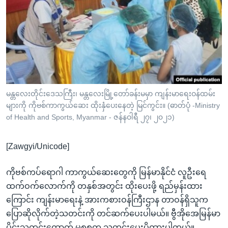
အ
သုတပဒေသာ အင်္ဂလိပ်စာ
ညွန်း
Learning English
စာမျက်နှာ
သို့
ဗွီအိုအေ လူမှုကွန်ယက်များ
ကျော်
ကြည့်
ရန်
ဘာသာစကားများ
မန္တလေးတိုင်းဒေသကြီး၊ မန္တလေးမြို့တော်ခန်းမမှာ ကျန်းမာရေးဝန်ထမ်း
ရှာဖွေ
များကို ကိုဗစ်ကာကွယ်ဆေး ထိုးနှံပေးနေတဲ့ မြင်ကွင်း။ (ဓာတ်ပုံ -Ministry
ရန်
of Health and Sports, Myanmar - ဇန်နဝါရီ ၂၇၊ ၂၀၂၁)
နေရာ
သို့
[Zawgyi/Unicode]
ကျော်
ရန်
ကိုဗစ်ကပ်ရောဂါ ကာကွယ်ဆေးတွေကို မြန်မာနိုင်ငံ လူဦးရေ
ထက်ဝက်လောက်ကို တနှစ်အတွင်း ထိုးပေးဖို့ ရည်မှန်းထား
ကြောင်း ကျန်းမာရေးနဲ့ အားကစားဝန်ကြီးဌာန တာဝန်ရှိသူက
ပြောဆိုလိုက်တဲ့သတင်းကို တင်ဆက်ပေးပါမယ်။ ဗွီအိုအေမြန်မာ
ပိုင်းသတင်းထောက် မစုစုက သတင်းပေးပို့ထားပါတယ်။