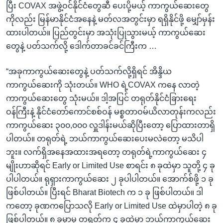
ပြီး COVAX အဖွဲ့ဝင်နိုင်ငံတွေဆီ ပေးပို့မယ့် ကာကွယ်ဆေးတွေ
ကိုလည်း မြန်မာနိုင်ငံအနေနဲ့ မတ်လအတွင်းမှာ ရရှိနိုင်ဖို့ မျှော်မှန်း
ထားပါတယ်။ ပြည်တွင်းမှာ အသုံးပြုသွားမယ့် ကာကွယ်ဆေး
တွေနဲ့ ပတ်သက်လို့ ဒေါက်တာခင်ခင်ကြီးက …
“အခုကာကွယ်ဆေးတွေနဲ့ ပတ်သက်လို့ရှိရင် အိန္ဒိယ
ကာကွယ်ဆေးကို သုံးတယ်။ WHO ရဲ့COVAX ကနေ လာတဲ့
ကာကွယ်ဆေးတွေ သုံးမယ်။ ဒါ့အပြင် တရုတ်နိုင်ငံခြားရေး
ဝန်ကြီးနဲ့ နိုင်ငံတော်ကောင်စစ်ဝန် မစ္စတာဝမ်ယိလာတုန်းကလည်း
ကာကွယ်ဆေး ၃၀၀,၀၀၀ လှူဒါန်းမယ်ဆိုပြီးတော့ ပြောထားတာရှိ
ပါတယ်။ တရုတ်ရဲ့ ဘယ်ကာကွယ်ဆေးပေးမလဲတော့ မသိပါ
ဘူး။ လက်ရှိအနေအထားအရတော့ တရုတ်ရဲ့ကာကွယ်ဆေး ၄
မျိုးဟာဆိုရင် Early or Limited Use စာရင်း ၈ ခုထဲမှာ သူတို့ ၄ ခု
ပါပါတယ်။ ရုရှားကာကွယ်ဆေး ၂ ခုပါပါတယ်။ အောက်စ်ဖို့ ၁ ခု
ဖြစ်ပါတယ်။ ပြီးရင် Bharat Biotech က ၁ ခု ဖြစ်ပါတယ်။ ဒါ
ကတော့ ခုဏကပြောသလို Early or Limited Use ထဲမှာပါတဲ့ ၈ ခု
ဖြစ်ပါတယ်။ ၈ ခုမှာမှ တရုတ်က ၄ ခုထဲမှာ ဘယ်ကာကွယ်ဆေး