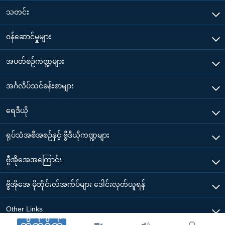
သတင်း
၀န်ဆောင်မှုများ
အပတ်စဉ်ကဏ္ဍများ
အင်္ဂလိပ်သင်ခန်းစာများ
ရေဒီယို
ရုပ်သံအစီအစဉ်နှင့် ဗွီဒီယိုကဏ္ဍများ
ဗွီအိုအေအကြောင်း
ဗွီအိုအေ မိုဘိုင်းလ်အက်ပ်များ ဒေါင်းလုတ်ယူရန်
Other Links