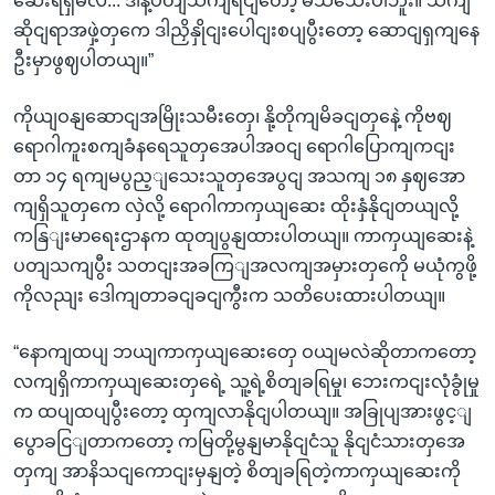
ဆေးရရှိမလဲ... ဒါနဲ့ပတျသကျရငျတော့ မသိသေးပါဘူး။ သကျ
ဆိုငျရာအဖှဲ့တှကေ ဒါညှိနှိုငျးပေါငျးစပျပွီးတော့ ဆောငျရှကျနေ
ဦးမှာဖွဈပါတယျ။”
ကိုယျဝနျဆောငျအမြိုးသမီးတှေ၊ နို့တိုကျမိခငျတှနေဲ့ ကိုဗဈ
ရောဂါကူးစကျခံနရေသူတှအေပါအဝငျ ရောဂါပြောကျကငျး
တာ ၁၄ ရကျမပွည့ျသေးသူတှအေပွငျ အသကျ ၁၈ နှဈအော
ကျရှိသူတှကေ လှဲလို့ ရောဂါကာကှယျဆေး ထိုးနှံနိုငျတယျလို့
ကနြျးမာရေးဌာနက ထုတျပွနျထားပါတယျ။ ကာကှယျဆေးနဲ့
ပတျသကျပွီး သတငျးအခကြျအလကျအမှားတှကေို မယုံကွဖို့
ကိုလညျး ဒေါကျတာခငျခငျကွီးက သတိပေးထားပါတယျ။
“နောကျထပျ ဘယျကာကှယျဆေးတှေ ဝယျမလဲဆိုတာကတော့
လကျရှိကာကှယျဆေးတှရေဲ့ သူ့ရဲ့စိတျခရြမှု၊ ဘေးကငျးလုံခွုံမှု
က ထပျထပျပွီးတော့ ထှကျလာနိုငျပါတယျ။ အခြုပျအားဖွင့ျ
ပွောခငြျတာကတော့ ကမြတို့မွနျမာနိုငျငံသူ နိုငျငံသားတှအေ
တှကျ အာနိသငျကောငျးမှနျတဲ့ စိတျခရြတဲ့ကာကှယျဆေးကို