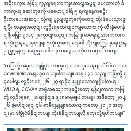
အစိုးရကွား ခစြျကွညျရေးလကျဆောငျအဖွဈ ပေးထားတဲ့ ဒီ
ကာကှယျဆေးတှကေို ဖဖေောျဝါရီ ၅ ရကျနေ့ကစပွီး
ဦးစားပေးအဆင့ျလိုကျ ပွညျသူတှကေိုစတငျ ထိုးနှံပေးသှားဖွ
ဈပွီး တနှဈအတှငျး လူဦးရထေကျဝကျလောကျကို ထိုးနှံပေးနို
ငျဖို့ မြှောျလင့ျကွောငျးလညျး ကနြျးမာရေးနဲ့ အားကစားဝ
နျကွီးဌာနပွောခှင့ျရ၊ ဗဟိုကူးစကျရောဂါ တိုကျဖကြျရေးဌာန
ခှဲ ညှှနျကွားရေးမှူး ဒေါကျတာခငျခငျကွီးက ပွောပါတယျ။
“ကမြတို့ အခုလကျရှိမှာ ကာကှယျဆေးတှသေညျ အိန်ဒိယကနေ
Covishield သနျး ၃၀ ဝယျပါတယျ။ သနျး ၃၀ သညျ ကမြတို့ စု
စုပေါငျး လူဦးရရေဲ့ ၂၆၊ ၂၇ ရာခိုငျနှုနျးလောကျရှိပါတယျ။
WHO ရဲ့ COVAX အဖှဲ့အစညျးကနပွေီးတော့ ရနိုငျတာက ကမြ
တို့ လူဦးရရေဲ့ ၂၀ ရာခိုငျနှုနျးရမှာဖွဈပါတယျ။ အဲဒီတော့ ၂၀ နဲ့
၂၆ နဲ့ပေါငျးရငျ ၄၆ ရာခိုငျနှုနျးလောကျကတော့ ၂၀၂၁ အတှ
ငျးမှာ ဒါခွုံငုံမိနိုငျတယျ၊ ထိုးနှံနိုငျတယျလို့ တှေးလို့ရပါတယျ။”