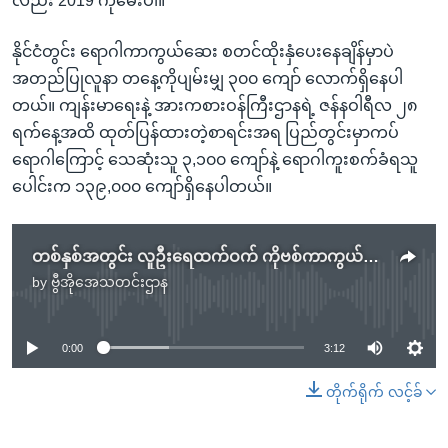
လည်း 2019 ကိုမေးပါ။ ”
နိုင်ငံတွင်း ရောဂါကာကွယ်ဆေး စတင်ထိုးနှံပေးနေချိန်မှာပဲ
အတည်ပြုလူနာ တနေ့ကိုပျမ်းမျှ ၃၀၀ ကျော် လောက်ရှိနေပါ
တယ်။ ကျန်းမာရေးနဲ့ အားကစားဝန်ကြီးဌာနရဲ့ ဇန်နဝါရီလ ၂၈
ရက်နေ့အထိ ထုတ်ပြန်ထားတဲ့စာရင်းအရ ပြည်တွင်းမှာကပ်
ရောဂါကြောင့် သေဆုံးသူ ၃,၁၀၀ ကျော်နဲ့ ရောဂါကူးစက်ခံရသူ
ပေါင်းက ၁၃၉,၀၀၀ ကျော်ရှိနေပါတယ်။
တစ်နှစ်အတွင်း လူဦးရေထက်ဝက် ကိုဗစ်ကာကွယ်ဆေးထိုးဖို့ မြန်မာ့ကျန်းမာရေး ရည်မှန်းထား
by
ဗွီအိုအေသတင်းဌာန
No media source currently available
0:00
3:12
တိုက်ရိုက် လင့်ခ်