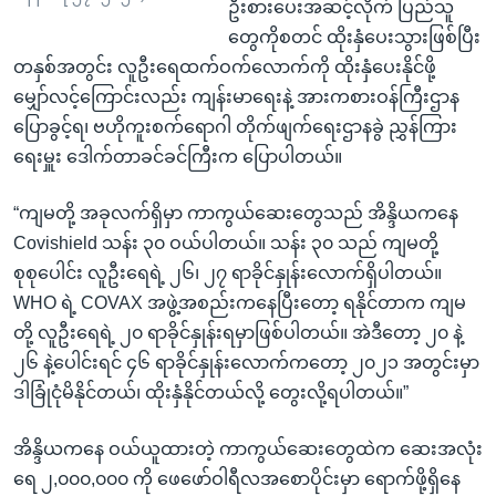
ဦးစားပေးအဆင့်လိုက် ပြည်သူ
တွေကိုစတင် ထိုးနှံပေးသွားဖြစ်ပြီး
တနှစ်အတွင်း လူဦးရေထက်ဝက်လောက်ကို ထိုးနှံပေးနိုင်ဖို့
မျှော်လင့်ကြောင်းလည်း ကျန်းမာရေးနဲ့ အားကစားဝန်ကြီးဌာန
ပြောခွင့်ရ၊ ဗဟိုကူးစက်ရောဂါ တိုက်ဖျက်ရေးဌာနခွဲ ညွှန်ကြား
ရေးမှူး ဒေါက်တာခင်ခင်ကြီးက ပြောပါတယ်။
“ကျမတို့ အခုလက်ရှိမှာ ကာကွယ်ဆေးတွေသည် အိန္ဒိယကနေ
Covishield သန်း ၃၀ ဝယ်ပါတယ်။ သန်း ၃၀ သည် ကျမတို့
စုစုပေါင်း လူဦးရေရဲ့ ၂၆၊ ၂၇ ရာခိုင်နှုန်းလောက်ရှိပါတယ်။
WHO ရဲ့ COVAX အဖွဲ့အစည်းကနေပြီးတော့ ရနိုင်တာက ကျမ
တို့ လူဦးရေရဲ့ ၂၀ ရာခိုင်နှုန်းရမှာဖြစ်ပါတယ်။ အဲဒီတော့ ၂၀ နဲ့
၂၆ နဲ့ပေါင်းရင် ၄၆ ရာခိုင်နှုန်းလောက်ကတော့ ၂၀၂၁ အတွင်းမှာ
ဒါခြုံငုံမိနိုင်တယ်၊ ထိုးနှံနိုင်တယ်လို့ တွေးလို့ရပါတယ်။”
အိန္ဒိယကနေ ဝယ်ယူထားတဲ့ ကာကွယ်ဆေးတွေထဲက ဆေးအလုံး
ရေ ၂,၀၀၀,၀၀၀ ကို ဖေဖော်ဝါရီလအစောပိုင်းမှာ ရောက်ဖို့ရှိနေ