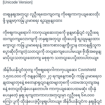
[Unicode Version]
တဈနှဈအတှငျး လူဦးရထေကျဝကျ ကိုဗဈကာကှယျဆေးထိုး
ဖို့ မွနျမာ့ကနြျးမာရေး ရညျမှနျးထား
ကိုဗဈကပျရောဂါ ကာကှယျဆေးတှကေို မွနျမာနိုငျငံ လူဦးရေ
ထကျဝကျလောကျကို တနှဈအတှငျး ထိုးပေးဖို့ ရညျမှနျးထား
ကွောငျး ကနြျးမာရေးနဲ့ အားကစားဝနျကွီးဌာန တာဝနျရှိသူက
ပွောဆိုလိုကျတဲ့သတငျးကို တငျဆကျပေးပါမယျ။ ဗှီအိုအမွေနျ
မာပိုငျးသတငျးထောကျ မစုစုက သတငျးပေးပို့ထားပါတယျ။
အိန်ဒိယနိုငျငံထုတျ ကိုဗဈရောဂါကာကှယျဆေး Covishield
၁,၅၀၀,၀၀၀ ကို ဇနျနဝါရီလ ၂၇ ရကျနေ့ကစပွီး ကနြျးမာရေးဝ
နျထမျးတှနေဲ့ စတေနာရှငျဝနျထမျးတှကေို ပထမအသုတျအန
နေဲ့ စတငျထိုးနှံပေးနတောပါ။ ကာကှယျဆေးပထမဆုံး ထိုးနှံ
ပေးနတေဲ့ နှဈ ရကျတာကာလအတှငျးမှာ လူဦးရေ ၆၈,၀၀၀
ကြောျကို ထိုးနှံပေးခဲ့ပွီးဖွဈပါတယျ။ အိန်ဒိယနိုငျငံက နှဈနိုငျငံ