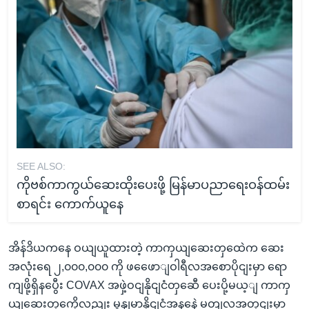
SEE ALSO:
ကိုဗစ်ကာကွယ်ဆေးထိုးပေးဖို့ မြန်မာပညာရေးဝန်ထမ်း
စာရင်း ကောက်ယူနေ
အိန်ဒိယကနေ ဝယျယူထားတဲ့ ကာကှယျဆေးတှထေဲက ဆေး
အလုံးရေ ၂,၀၀၀,၀၀၀ ကို ဖဖေောျဝါရီလအစောပိုငျးမှာ ရော
ကျဖို့ရှိနပွေီး COVAX အဖှဲ့ဝငျနိုငျငံတှဆေီ ပေးပို့မယ့ျ ကာကှ
ယျဆေးတှကေိုလညျး မွနျမာနိုငျငံအနနေဲ့ မတျလအတှငျးမှာ