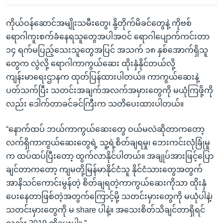
ကိုယ်ဝန်ဆောင်အမျိုးသမီးတွေ၊ နို့တိုက်မိခင်တွေနဲ့ ကိုဗစ်
ရောဂါကူးစက်ခံနေရသူတွေအပါအဝင် ရောဂါပျောက်ကင်းတာ
၁၄ ရက်မပြည့်သေးသူတွေအပြင် အသက် ၁၈ နှစ်အောက်ရှိသူ
တွေက လွဲလို့ ရောဂါကာကွယ်ဆေး ထိုးနှံနိုင်တယ်လို့
ကျန်းမာရေးဌာနက ထုတ်ပြန်ထားပါတယ်။ ကာကွယ်ဆေးနဲ့
ပတ်သက်ပြီး သတင်းအချက်အလက်အမှားတွေကို မယုံကြဖို့ကို
လည်း ဒေါက်တာခင်ခင်ကြီးက သတိပေးထားပါတယ်။
“နောက်ထပ် ဘယ်ကာကွယ်ဆေးတွေ ဝယ်မလဲဆိုတာကတော့
လက်ရှိကာကွယ်ဆေးတွေရဲ့ သူ့ရဲ့စိတ်ချရမှု၊ ဘေးကင်းလုံခြုံမှု
က ထပ်ထပ်ပြီးတော့ ထွက်လာနိုင်ပါတယ်။ အချုပ်အားဖြင့်ပြော
ချင်တာကတော့ ကျမတို့မြန်မာနိုင်ငံသူ နိုင်ငံသားတွေအတွက်
အာနိသင်ကောင်းမွန်တဲ့ စိတ်ချရတဲ့ကာကွယ်ဆေးကိုသာ ထိုးနှံ
ပေးနေတာဖြစ်တဲ့အတွက်ကြောင့်မို့ သတင်းမှားတွေကို မယုံပါနဲ့၊
သတင်းမှားတွေကို မ share ပါနဲ့။ အသေးစိတ်သိချင်တာရှိရင်