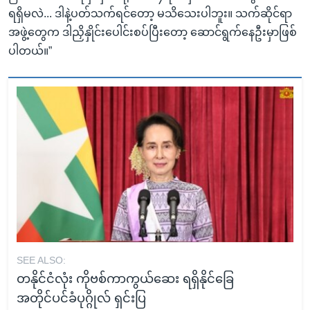
ရရှိမလဲ... ဒါနဲ့ပတ်သက်ရင်တော့ မသိသေးပါဘူး။ သက်ဆိုင်ရာ
အဖွဲ့တွေက ဒါညှိနှိုင်းပေါင်းစပ်ပြီးတော့ ဆောင်ရွက်နေဦးမှာဖြစ်
ပါတယ်။”
SEE ALSO:
တနိုင်ငံလုံး ကိုဗစ်ကာကွယ်ဆေး ရရှိနိုင်ခြေ
အတိုင်ပင်ခံပုဂ္ဂိုလ် ရှင်းပြ