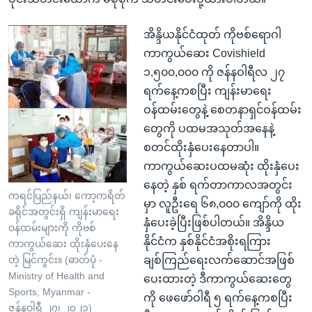
အိန္ဒိယနိုင်ငံထုတ် ကိုဗစ်ရောဂါ
ကာကွယ်ဆေး Covishield
၁,၅၀၀,၀၀၀ ကို ဇန်နဝါရီလ ၂၇
ရက်နေ့ကစပြီး ကျန်းမာရေး
ဝန်ထမ်းတွေနဲ့ စေတနာရှင်ဝန်ထမ်း
တွေကို ပထမအသုတ်အနေနဲ့
စတင်ထိုးနှံပေးနေတာပါ။
ကာကွယ်ဆေးပထမဆုံး ထိုးနှံပေး
နေတဲ့ နှစ် ရက်တာကာလအတွင်း
ကရင်ပြည်နယ်၊ ကော့ကရိတ်
မှာ လူဦးရေ ၆၈,၀၀၀ ကျော်ကို ထိုး
ခရိုင်အတွင်းရှိ ကျန်းမာရေး
နှံပေးခဲ့ပြီးဖြစ်ပါတယ်။ အိန္ဒိယ
ဝန်ထမ်းများကို ကိုဗစ်
နိုင်ငံက နှစ်နိုင်ငံအစိုးရကြား
ကာကွယ်ဆေး ထိုးနှံပေးနေ
ချစ်ကြည်ရေးလက်ဆောင်အဖြစ်
တဲ့ မြင်ကွင်း။ (ဓာတ်ပုံ -
Ministry of Health and
ပေးထားတဲ့ ဒီကာကွယ်ဆေးတွေ
Sports, Myanmar -
ကို ဖေဖော်ဝါရီ ၅ ရက်နေ့ကစပြီး
ဇန်နဝါရီ ၂၇၊ ၂၀၂၁)