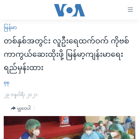
သုံး
ရ
လွယ်ကူ
မြန်မာ
မူလစာမျက်နှာ
စေ
တစ်နှစ်အတွင်း လူဦးရေထက်ဝက် ကိုဗစ်
မြန်မာ
သည့်
ကာကွယ်ဆေးထိုးဖို့ မြန်မာ့ကျန်းမာရေး
ကမ္ဘာ့သတင်းများ
Link
ရည်မှန်းထား
ဗွီဒီယို
နိုင်ငံတကာ
များ
သတင်းလွတ်လပ်ခွင့်
အမေရိကန်
ပင်မ
စုစု
ရပ်ဝန်းတခု လမ်းတခု အလွန်
တရုတ်
အကြောင်းအရာ
၂၉ ဇန္နဝါရီ၊ ၂၀၂၁
သို့
အင်္ဂလိပ်စာလေ့လာမယ်
အစ္စရေး-ပါလက်စတိုင်း
ကျော်
မျှဝေပါ
အပတ်စဉ်ကဏ္ဍများ
အမေရိကန်သုံးအီဒီယံ
ကြည့်
ရေဒီယိုနှင့်ရုပ်သံ အချက်အလက်များ
မကြေးမုံရဲ့ အင်္ဂလိပ်စာ
ရေဒီယို
ရန်
ပင်မ
ရေဒီယို/တီဗွီအစီအစဉ်
ရုပ်ရှင်ထဲက အင်္ဂလိပ်စာ
တီဗွီ