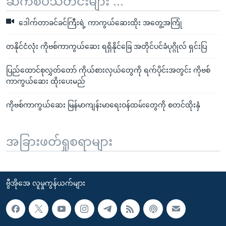
ဆက်စပ်သတင်းများ ...
ဒေါက်တာခင်ခင်ကြီးရဲ့ ကာကွယ်ဆေးထိုး အတွေ့အကြုံ
တနိုင်ငံလုံး ကိုဗစ်ကာကွယ်ဆေး ရရှိနိုင်ခြေ အတိုင်ပင်ခံပုဂ္ဂိုလ် ရှင်းပြ
ပြည်ထောင်စုလွှတ်တော် ကိုယ်စားလှယ်တွေကို ရက်ပိုင်းအတွင်း ကိုဗစ်
ကာကွယ်ဆေး ထိုးပေးမည်
ကိုဗစ်ကာကွယ်ဆေး မြန်မာကျန်းမာရေးဝန်ထမ်းတွေကို စတင်ထိုးနှံ
အခြားဖတ်ရှုစရာများ
ဗွီအိုအေ လူမှုကွန်ယက်များ