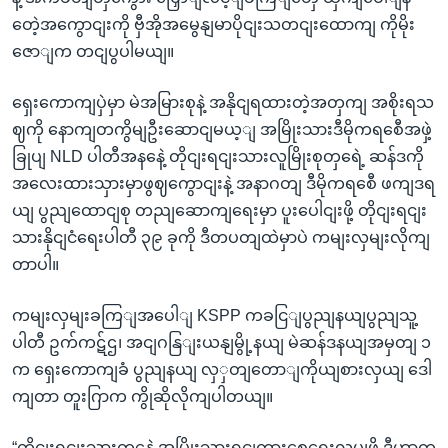
တေဲ့အကွောငျးကို ဗှီအိုအမွေနျမာပိုငျးသတငျးထောကျ ကိုမိုး
ဇောျက တငျပွပါမယျ။
ရှေးကောကျပှဲမှာ မဲအမြားစုနဲ့ အနိုငျရထားတဲ့အတှကျ အစိုးရသ
ဈကို နောကျတကွိမျဦးဆောငျမယ့ျ အမြိုးသားဒီမိုကရစေီအဖှဲ့
ခြုပျ NLD ပါတီအနနေဲ့ တိုငျးရငျးသားလူမြိုးစုတှရေဲ့ ဆန်ဒကို
အလေးထားသှားမှာဖွဈကွောငျးနဲ့ အနာဂတျ ဒီမိုကရစေီ ဖကျဒရ
ယျ ပွညျထောငျစု တညျဆောကျရေးမှာ ပူးပေါငျးဖို့ တိုငျးရငျး
သားနိုငျငံရေးပါတီ ၃၉ ခုကို ဒီတပတျထဲမှာပဲ ကမျးလှမျးလိုကျ
တာပါ။
ကမျးလှမျးခကြျအပေါျ KSPP ကခငြျပွညျနယျပွညျသူ့
ပါတီ ဥက်ကဋ်ဌ၊ အငျဂနြျးယနျမွို့နယျ မဲဆန်ဒနယျအမှတျ ၁
က ရှေးကောကျခံ ပွညျနယျ လှှတျတောျကိုယျစားလှယျ ဒေါ
ကျတာ တူးဂြာက ကွိုဆိုလိုကျပါတယျ။
“တိုငျးရငျးသားတှနေဲ့ အမြိုးသားရငျကွားစေ့ရေးလုပျဖို့ ဒီဟာက