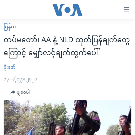
သုံး
ရ
လွယ်ကူ
မြန်မာ
မူလစာမျက်နှာ
စေ
တပ်မတော်၊ AA နဲ့ NLD ထုတ်ပြန်ချက်တွေ
မြန်မာ
သည့်
ကြောင့် မျှော်လင့်ချက်ထွက်ပေါ်
ကမ္ဘာ့သတင်းများ
Link
ဗွီဒီယို
နိုင်ငံတကာ
မိုးဇော်
များ
သတင်းလွတ်လပ်ခွင့်
အမေရိကန်
၁၃ ႏိုဝင္ဘာ၊ ၂၀၂၀
ပင်မ
ရပ်ဝန်းတခု လမ်းတခု အလွန်
တရုတ်
အကြောင်းအရာ
မျှဝေပါ
သို့
အင်္ဂလိပ်စာလေ့လာမယ်
အစ္စရေး-ပါလက်စတိုင်း
ကျော်
အပတ်စဉ်ကဏ္ဍများ
အမေရိကန်သုံးအီဒီယံ
ကြည့်
ရေဒီယိုနှင့်ရုပ်သံ အချက်အလက်များ
မကြေးမုံရဲ့ အင်္ဂလိပ်စာ
ရေဒီယို
ရန်
ပင်မ
ရေဒီယို/တီဗွီအစီအစဉ်
ရုပ်ရှင်ထဲက အင်္ဂလိပ်စာ
တီဗွီ