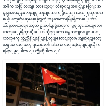
အဓိက ကပြါတယျ။ ဘာကွောင့ျလဲဆိုရငျ အခငြျးခငြျး အ
ပွနျအလှနျနားလညျမှု တညျဆောကျဖို့လညျး လှယျကူသှားတာ
ပေါ့။ တှေ့ဆုံဆှေးနှေးနိုငျတဲ့ အနအေထားမြိုးရှိတာပေါ့။ အဲဒါ
သီးခွားမဟုတျတော့ဘဲ ပူးပေါငျးဖို့အတှကျ ဖွဈသှားတယျလေ။
ဆကျစပျမှုရှိသှားပွီပေါ့။ ဒါဆိုရငျတော့ ရှေ့ဆကျလုပျရမယ့ျ
ဟာတှကေို ညှိညှိနှိုငျးနှိုငျးနဲ့ လုပျဆောငျသှားမယျဆိုရငျတော့
အဖွကေောငျးတှေ ရလာမှာပါ။ ဒါက ကောငျးတဲ့လုပျရပျလို့ က
နြောျမွငျပါတယျ။ ကွိုဆိုပါတယျ။”