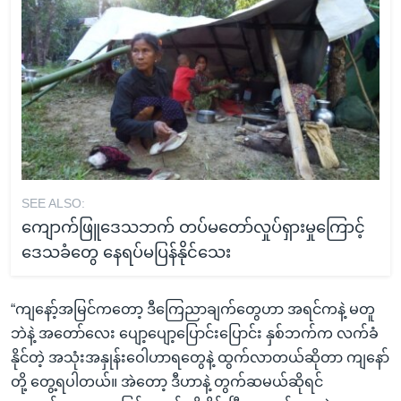
SEE ALSO:
ကျောက်ဖြူဒေသဘက် တပ်မတော်လှုပ်ရှားမှုကြောင့်
ဒေသခံတွေ နေရပ်မပြန်နိုင်သေး
“ကျနော့်အမြင်ကတော့ ဒီကြေညာချက်တွေဟာ အရင်ကနဲ့ မတူ
ဘဲနဲ့ အတော်လေး ပျော့ပျော့ပြောင်းပြောင်း နှစ်ဘက်က လက်ခံ
နိုင်တဲ့ အသုံးအနှုန်းဝေါဟာရတွေနဲ့ ထွက်လာတယ်ဆိုတာ ကျနော်
တို့ တွေ့ရပါတယ်။ အဲတော့ ဒီဟာနဲ့ တွက်ဆမယ်ဆိုရင်