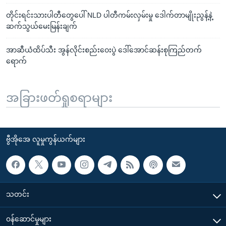
တိုင်းရင်းသားပါတီတွေပေါ် NLD ပါတီကမ်းလှမ်းမှု ဒေါက်တာမျိုးညွန့်နဲ့
ဆက်သွယ်မေးမြန်းချက်
အာဆီယံထိပ်သီး အွန်လိုင်းစည်းဝေးပွဲ ဒေါ်အောင်ဆန်းစုကြည်တက်
ရောက်
အခြားဖတ်ရှုစရာများ
ဗွီအိုအေ လူမှုကွန်ယက်များ
သတင်း
၀န်ဆောင်မှုများ