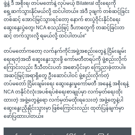
ဖွဲ့နဲ့ ဒီ အစိုးရ၊ တပ်မတော်နဲ့ လုပ်မယ့် Bilateral ထိုးရေးကို
ရှေ့ဆက်သွားနိုင်မယ်လို့ ထင်ပါတယ်။ အဲဒီ ၃ချက် တစ်ဆင့်ခြင်း
တစ်ဆင့် အောင်မြင်သွားရင်တော့ နောက် စားပွဲဝိုင်းနိုင်ငံရေး
ဆွေးနွေးပွဲတွေ၊ NCA စသည်ဖြင့် ဒီဟာတွေကို တဆင့်ခြင်းတ
ဆင့် တက်သွားလို့ ရမယ်လို့ ထင်ပါတယ်။”
တပ်မတော်ကတော့ လက်နက်ကိုင်အဖွဲ့အစည်းတွေနဲ့ ငြိမ်းချမ်း
ရေးရတဲ့အထိ ဆွေးနွေးသွားဖို့ ကော်မတီတရပ်ကို ဖွဲ့စည်းလိုက်
ကြောင်းလည်း ဒီသီတင်းပတ် အစောပိုင်းမှာ ကြေညာခဲ့တာပါ။
အဆင့်မြင့်အရာရှိတွေ ဦးဆောင်ပါဝင် ဖွဲ့စည်းလိုက်တဲ့
တပ်မတော် ငြိမ်းချမ်းရေး ဆွေးနွေးမှုကော်မတီ အနေနဲ့ အစိုးရနဲ့
NCA တနိုင်ငံလုံးအပစ်ရပ်စဲရေးစာချုပ်မှာ လက်မှတ်ရေးထိုး
ထားတဲ့ အဖွဲ့တွေနဲ့ရော လက်မှတ်မထိုးရသေးတဲ့ အဖွဲ့တွေနဲ့ပါ
ဆွေးနွေးညှိနှိုင်းသွားမှာ ဖြစ်ကြောင်းလည်း ထုတ်ပြန်ချက်မှာ
ဖော်ပြထားပါတယ်။