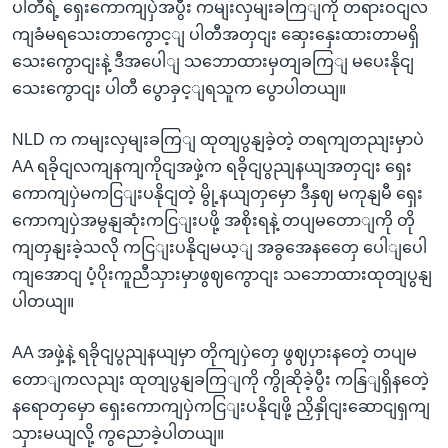
ပါတီရဲ့ ရှေးကောကျပှဲအပွီး ကမျးလှမျးခကြျကို တရားဝငျလ
ကျခံမရသေးတာကွောင့ျ ပါတီအတှငျး ဆှေးနှေးထားတာမရှိ
သေးကွောငျးနဲ့ ဒီအပေါျ သဘောထားမှတျခကြျ မပေးနိုငျ
သေးကွောငျး ပါတီ ပွောခှင့ျရသူက ပွောပါတယျ။
NLD က ကမျးလှမျးခကြျ ထုတျပွနျခဲ့တဲ့ တရကျတညျးမှာပဲ
AA ရခိုငျလကျနကျကိုငျအဖှဲ့က ရခိုငျပွညျနယျအတှငျး ရှေး
ကောကျပှဲမကငြျးပနိုငျတဲ့ မွို့နယျတှမှော ဒီနှဈ မကုနျမီ ရှေး
ကောကျပှဲအမွနျဆုံးကငြျးပဖို့ အစိုးရနဲ့ တပျမတောျကို တို
ကျတှနျးခဲ့သလို ကငြျးပနိုငျမယ့ျ အခွအေနတှေေ ပေါျပေါ
ကျအောငျ ပံ့ပိုးကူညီသှားမှာဖွဈကွောငျး သဘောထားထုတျပွနျ
ပါတယျ။
AA အဖှဲ့နဲ့ ရခိုငျပွညျနယျမှာ တိုကျပှဲတှေ ဖွဈပှားနတေဲ့ တပျမ
တောျကလညျး ထုတျပွနျခကြျကို ကွိုဆိုခဲ့ပွီး ကနြျရှိနတေဲ့
နရောတှမှော ရှေးကောကျပှဲကငြျးပနိုငျဖို့ ညှိနှိုငျးဆောငျရှကျ
သှားမယျလို့ ကွညောခဲ့ပါတယျ။