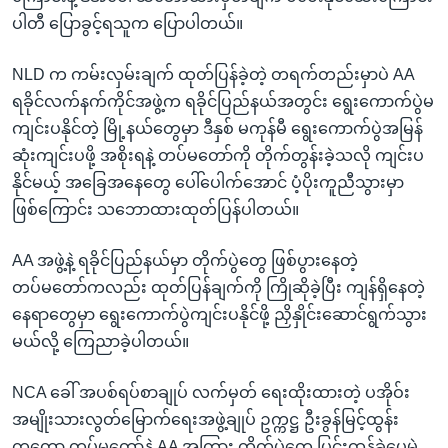
ပါတီ ပြောခွင့်ရသူက ပြောပါတယ်။
NLD က ကမ်းလှမ်းချက် ထုတ်ပြန်ခဲ့တဲ့ တရက်တည်းမှာပဲ AA
ရခိုင်လက်နက်ကိုင်အဖွဲ့က ရခိုင်ပြည်နယ်အတွင်း ရွေးကောက်ပွဲမ
ကျင်းပနိုင်တဲ့ မြို့နယ်တွေမှာ ဒီနှစ် မကုန်မီ ရွေးကောက်ပွဲအမြန်
ဆုံးကျင်းပဖို့ အစိုးရနဲ့ တပ်မတော်ကို တိုက်တွန်းခဲ့သလို ကျင်းပ
နိုင်မယ့် အခြေအနေတွေ ပေါ်ပေါက်အောင် ပံ့ပိုးကူညီသွားမှာ
ဖြစ်ကြောင်း သဘောထားထုတ်ပြန်ပါတယ်။
AA အဖွဲ့နဲ့ ရခိုင်ပြည်နယ်မှာ တိုက်ပွဲတွေ ဖြစ်ပွားနေတဲ့
တပ်မတော်ကလည်း ထုတ်ပြန်ချက်ကို ကြိုဆိုခဲ့ပြီး ကျန်ရှိနေတဲ့
နေရာတွေမှာ ရွေးကောက်ပွဲကျင်းပနိုင်ဖို့ ညှိနှိုင်းဆောင်ရွက်သွား
မယ်လို့ ကြေညာခဲ့ပါတယ်။
NCA ခေါ် အပစ်ရပ်စာချုပ် လက်မှတ် ရေးထိုးထားတဲ့ ပအိုဝ်း
အမျိုးသားလွတ်မြောက်ရေးအဖွဲ့ချုပ် ဥက္ကဋ္ဌ ဦးခွန်မြင့်ထွန်း
ကတော့ တပ်မတော်နဲ့ AA အကြား တိုက်ပွဲတွေ ပြင်းထန်ခဲ့ပေမဲ့