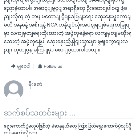
ညောခဲ့တာပါ။ အဆင့ျမွင့ျအရာရှိတှေ ဦးဆောငျပါဝငျ ဖှဲ့စ
ညျးလိုကျတဲ့ တပျမတောျ ငွိမျးခမြျးရေး ဆှေးနှေးမှုကောျ
မတီ အနနေဲ့ အစိုးရနဲ့ NCA တနိုငျငံလုံးအပဈရပျစဲရေးစာခြုပျ
မှာ လကျမှတျရေးထိုးထားတဲ့ အဖှဲ့တှနေဲ့ရော လကျမှတျမထိုးရ
သေးတဲ့ အဖှဲ့တှနေဲ့ပါ ဆှေးနှေးညှိနှိုငျးသှားမှာ ဖွဈကွောငျးလ
ညျး ထုတျပွနျခကြျမှာ ဖောျပွထားပါတယျ။
မျှဝေပါ
Follow us
မိုးဇော်
ဆက်စပ်သတင်းများ ...
ရွေးကောက်ပွဲမလုပ်ဖြစ်တဲ့ မဲဆန္ဒနယ်တွေ ကြားဖြတ်ရွေးကောက်ပွဲလုပ်ဖို့
တပ်မတော်လိုလား