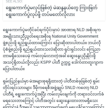
SEE ALSO:
ရွေးကောက်ပွဲမလုပ်ဖြစ်တဲ့ မဲဆန္ဒနယ်တွေ ကြားဖြတ်
ရွေးကောက်ပွဲလုပ်ဖို့ တပ်မတော်လိုလား
ရွေးကောက်ပွဲမတိုင်ခင်ရက်ပိုင်းမှာပဲ အာဏာရ NLD အစိုးရက
အမျိုးသားညီညွတ်ရေးအစိုးရ National Unity Government
ဖွဲ့စည်းဖို့ ရည်ရွယ်ထားကြောင်း ပြောဆိုထားပါတယ်။ ဘယ်လို
ပုံစံဖွဲ့စည်းဖို့ ရည်ရွယ်ထားသလဲဆိုတာ ရှင်းရှင်းလင်း ကြေညာ
တာမရှိသေးပေမဲ့ ကမ်းလှမ်းလာတဲ့အခါ ဆွေးနွေးညှိနှိုင်းဖို့
အသင့်ရှိတယ်လို့လည်း KSPP ပါတီ ဥက္ကဋ္ဌ ဒေါက်တာတူးဂျာက
ပြောပါတယ်။
ရှမ်းပြည်နယ်မှာ မဲအများစုရရှိထားတဲ့ ပါတီတစ်ခုဖြစ်တဲ့ ရှမ်း
တိုင်းရင်းသားများ ဒီမိုကရေစီအဖွဲ့ချုပ် SNLD ကတော့ NLD
ပါတီရဲ့ ရွေးကောက်ပွဲအပြီး ကမ်းလှမ်းချက်ကို တရားဝင်လက်ခံ
မရသေးတာကြောင့် ပါတီအတွင်း ဆွေးနွေးထားတာမရှိသေး
ကြောင်းနဲ့ ဒီအပေါ် သဘောထားမှတ်ချက် မပေးနိုင်သေးကြောင်း