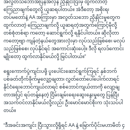
အလွတ်သဘောအပြန်အလှန် ညှိနှိုင်းပြီးမှ ထွက်လာတဲ့
ကြေညာချက်တွေလို့ ယူဆရပါတယ်။ အဲဒီတော့ အစိုးရ၊
တပ်မတော်နဲ့ AA အကြားမှာ အလွတ်သဘော ညှိနှိုင်းမှုတွေက
ထွက်လာတဲ့ ကြေညာချက်လို့ ယူဆရတဲ့အတွက်ကြောင့်မိုလို့
တစ်စုံတစ်ရာ ကတော့ ဆောင်ရွက်လို့ ရနိုင်ပါတယ်။ ဆိုလိုတာ
ကတော့ဗျာ ကျန်တဲ့နယ်တွေအားလုံးမှာ လုပ်သည်ဖြစ်စေ၊ မလုပ်
သည်ဖြစ်စေ၊ လုပ်နိုင်ရင် အကောင်းဆုံးပေါ့။ ဒီလို ရလဒ်ကောင်း
မျိုးတော့ ထွက်လာနိုင်မယ်လို့ မြင်ပါတယ်။”
ရွေးကောက်ပွဲကျင်းပဖို့ ပူးပေါင်းဆောင်ရွက်ကြရင် နှစ်ဘက်
ပစ်ခတ်တိုက်ခိုက်မှုလျှော့ချတာ၊ လွှတ်တော်ပေါ်ပေါက်လာရင်
နိုင်ငံရေးဘောင်ကျယ်လာရင် စစ်ဘောင်ကျယ်တာကို လျော့ချ
တာအပြင် ရပ်တန့်နေတဲ့ ငြိမ်းချမ်းရေးဆွေးနွေးမှုတွေ ပြန်ပြီး
အသက်ဝင်လာနိုင်မယ်လို့လည်း ဦးမောင်မောင်စိုးက သုံးသပ်ပါ
တယ်။
“ဒီအခင်းအကျင်း ပြီးသွားလို့ရှိရင် AA နဲ့ မြောက်ပိုင်းမဟာမိတ် ၄