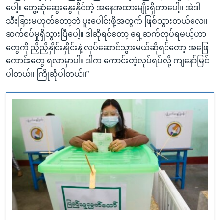
ပေါ့။ တွေ့ဆုံဆွေးနွေးနိုင်တဲ့ အနေအထားမျိုးရှိတာပေါ့။ အဲဒါ
သီးခြားမဟုတ်တော့ဘဲ ပူးပေါင်းဖို့အတွက် ဖြစ်သွားတယ်လေ။
ဆက်စပ်မှုရှိသွားပြီပေါ့။ ဒါဆိုရင်တော့ ရှေ့ဆက်လုပ်ရမယ့်ဟာ
တွေကို ညှိညှိနှိုင်းနှိုင်းနဲ့ လုပ်ဆောင်သွားမယ်ဆိုရင်တော့ အဖြေ
ကောင်းတွေ ရလာမှာပါ။ ဒါက ကောင်းတဲ့လုပ်ရပ်လို့ ကျနော်မြင်
ပါတယ်။ ကြိုဆိုပါတယ်။”