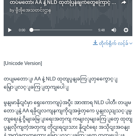
တပ်မတော်၊ AA နဲ့ NLD ထုတ်ပြန်ချက်တွေကြောင့် မေ ျှာ်လင့်ချက်ထွက်ပေါ်
by
ဗွီအိုအေသတင်းဌာန
No media source currently available
0:00
5:48
တိုက်ရိုက် လင့်ခ်
[Unicode Version]
တပျမတောျ၊ AA နဲ့ NLD ထုတျပွနျခကြျတှကွေောင့ျ
မြှောျလင့ျခကြျထှကျပေါျ
မွနျမာနိုငျငံမှာ ရှေးကောကျပှဲအပွီး အာဏာရ NLD ပါတီ၊ တပျမ
တောျနဲ့ AA ရခိုငျလကျနကျကိုငျအဖှဲ့တှကေ ပွနျလညျသင့ျမွ
တျရေးနဲ့ ငွိမျးခမြျးရေးအတှကျ ကမျးလှမျးခကြျတှေ ထုတျ
ပွနျလိုကျတဲ့အတှကျ တိုငျးရငျးသား နိုငျငံရေး အသိုငျးအဝနျး
နဲ့ အကဲခတျတှကွေား မြှောျလင့ျခကြျတှေ ထှကျပေါျန