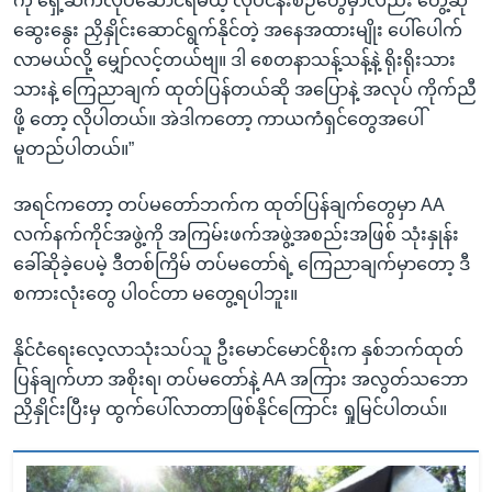
ကို ရှေ့ဆက်လုပ်ဆောင်ရမယ့် လုပ်ငန်းစဉ်တွေမှာလည်း တွေ့ဆုံ
ဆွေးနွေး ညှိနှိုင်းဆောင်ရွက်နိုင်တဲ့ အနေအထားမျိုး ပေါ်ပေါက်
လာမယ်လို့ မျှော်လင့်တယ်ဗျ။ ဒါ စေတနာသန့်သန့်နဲ့ ရိုးရိုးသား
သားနဲ့ ကြေညာချက် ထုတ်ပြန်တယ်ဆို အပြောနဲ့ အလုပ် ကိုက်ညီ
ဖို့ တော့ လိုပါတယ်။ အဲဒါကတော့ ကာယကံရှင်တွေအပေါ်
မူတည်ပါတယ်။”
အရင်ကတော့ တပ်မတော်ဘက်က ထုတ်ပြန်ချက်တွေမှာ AA
လက်နက်ကိုင်အဖွဲ့ကို အကြမ်းဖက်အဖွဲ့အစည်းအဖြစ် သုံးနှုန်း
ခေါ်ဆိုခဲ့ပေမဲ့ ဒီတစ်ကြိမ် တပ်မတော်ရဲ့ ကြေညာချက်မှာတော့ ဒီ
စကားလုံးတွေ ပါဝင်တာ မတွေ့ရပါဘူး။
နိုင်ငံရေးလေ့လာသုံးသပ်သူ ဦးမောင်မောင်စိုးက နှစ်ဘက်ထုတ်
ပြန်ချက်ဟာ အစိုးရ၊ တပ်မတော်နဲ့ AA အကြား အလွတ်သဘော
ညှိနှိုင်းပြီးမှ ထွက်ပေါ်လာတာဖြစ်နိုင်ကြောင်း ရှုမြင်ပါတယ်။