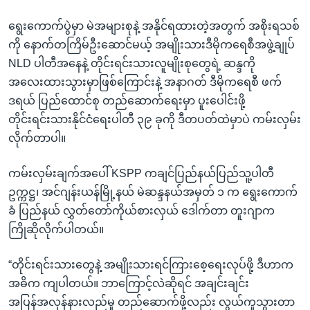
ရွေးကောက်ပွဲမှာ မဲအများစုနဲ့ အနိုင်ရထားတဲ့အတွက် အစိုးရသစ်
ကို နောက်တကြိမ်ဦးဆောင်မယ့် အမျိုးသားဒီမိုကရေစီအဖွဲ့ချုပ်
NLD ပါတီအနေနဲ့ တိုင်းရင်းသားလူမျိုးစုတွေရဲ့ ဆန္ဒကို
အလေးထားသွားမှာဖြစ်ကြောင်းနဲ့ အနာဂတ် ဒီမိုကရေစီ ဖက်
ဒရယ် ပြည်ထောင်စု တည်ဆောက်ရေးမှာ ပူးပေါင်းဖို့
တိုင်းရင်းသားနိုင်ငံရေးပါတီ ၃၉ ခုကို ဒီတပတ်ထဲမှာပဲ ကမ်းလှမ်း
လိုက်တာပါ။
ကမ်းလှမ်းချက်အပေါ် KSPP ကချင်ပြည်နယ်ပြည်သူ့ပါတီ
ဥက္ကဋ္ဌ၊ အင်ဂျန်းယန်မြို့နယ် မဲဆန္ဒနယ်အမှတ် ၁ က ရွေးကောက်
ခံ ပြည်နယ် လွှတ်တော်ကိုယ်စားလှယ် ဒေါက်တာ တူးဂျာက
ကြိုဆိုလိုက်ပါတယ်။
“တိုင်းရင်းသားတွေနဲ့ အမျိုးသားရင်ကြားစေ့ရေးလုပ်ဖို့ ဒီဟာက
အဓိက ကျပါတယ်။ ဘာကြောင့်လဲဆိုရင် အချင်းချင်း
အပြန်အလှန်နားလည်မှု တည်ဆောက်ဖို့လည်း လွယ်ကူသွားတာ