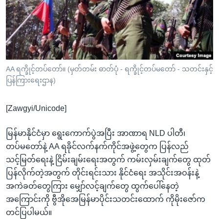
အ
သုတပဒေသာ အင်္ဂလိပ်စာ
ညွန်း
Learning English
စာမျက်နှာ
သို့
ဗွီအိုအေ လူမှုကွန်ယက်များ
ကျော်
ကြည့်
AA ရက္ခိုင့်တပ်တော်။ (မှတ်တမ်း ဓာတ်ပုံ - ရက္ခိုင့်တပ်မတော် - သတင်းနှင့်
ပြန်ကြားရေးဌာန)
ရန်
ဘာသာစကားများ
ရှာဖွေ
[Zawgyi/Unicode]
ရန်
နေရာ
မြန်မာနိုင်ငံမှာ ရွေးကောက်ပွဲအပြီး အာဏာရ NLD ပါတီ၊
သို့
တပ်မတော်နဲ့ AA ရခိုင်လက်နက်ကိုင်အဖွဲ့တွေက ပြန်လည်
ကျော်
သင့်မြတ်ရေးနဲ့ ငြိမ်းချမ်းရေးအတွက် ကမ်းလှမ်းချက်တွေ ထုတ်
ရန်
ပြန်လိုက်တဲ့အတွက် တိုင်းရင်းသား နိုင်ငံရေး အသိုင်းအဝန်းနဲ့
အကဲခတ်တွေကြား မျှော်လင့်ချက်တွေ ထွက်ပေါ်နေတဲ့
အကြောင်းကို ဗွီအိုအေမြန်မာပိုင်းသတင်းထောက် ကိုမိုးဇော်က
တင်ပြပါမယ်။