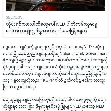
SEE ALSO:
တိုင်းရင်းသားပါတီတွေပေါ် NLD ပါတီကမ်းလှမ်းမှု
ဒေါက်တာမျိုးညွန့်နဲ့ ဆက်သွယ်မေးမြန်းချက်
ရှေးကောကျပှဲမတိုငျခငျရကျပိုငျးမှာပဲ အာဏာရ NLD အစိုးရ
က အမြိုးသားညီညှတျရေးအစိုးရ National Unity Government
ဖှဲ့စညျးဖို့ ရညျရှယျထားကွောငျး ပွောဆိုထားပါတယျ။ ဘယျလို
ပုံစံဖှဲ့စညျးဖို့ ရညျရှယျထားသလဲဆိုတာ ရှငျးရှငျးလငျး ကွညော
တာမရှိသေးပမေဲ့ ကမျးလှမျးလာတဲ့အခါ ဆှေးနှေးညှိနှိုငျးဖို့ အ
သင့ျရှိတယျလို့လညျး KSPP ပါတီ ဥက်ကဋ်ဌ ဒေါကျတာတူး
ဂြာက ပွောပါတယျ။
ရှမျးပွညျနယျမှာ မဲအမြားစုရရှိထားတဲ့ ပါတီတဈခုဖွဈတဲ့ ရှမျး
တိုငျးရငျးသားမြား ဒီမိုကရစေီအဖှဲ့ခြုပျ SNLD ကတော့ NLD