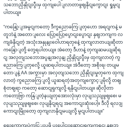
သဘောညှိနှိုငျးပွီးမှ ထှကျပေါျလာတာဖွဈနိုငျကွောငျး ရှုမွငျ
ပါတယျ။
“ကနြော့ျအမွငျကတော့ ဒီကွညောခကြျတှဟော အရငျကနဲ့ မ
တူဘဲနဲ့ အတောျလေး ပြော့ပြော့ပွောငျးပွောငျး နှဈဘကျက လ
ကျခံနိုငျတဲ့ အသုံးအနှုနျးဝေါဟာရတှနေဲ့ ထှကျလာတယျဆိုတာ
ကနြောျတို့ တှေ့ရပါတယျ။ အဲတော့ ဒီဟာနဲ့ တှကျဆမယျဆိုရ
ငျ အလှတျသဘောအပွနျအလှနျ ညှိနှိုငျးပွီးမှ ထှကျလာတဲ့ ကွ
ညောခကြျတှလေို့ ယူဆရပါတယျ။ အဲဒီတော့ အစိုးရ၊ တပျမ
တောျနဲ့ AA အကွားမှာ အလှတျသဘော ညှိနှိုငျးမှုတှကေ ထှကျ
လာတဲ့ ကွညောခကြျလို့ ယူဆရတဲ့အတှကျကွောင့ျမိုလို့ တဈ
စုံတဈရာ ကတော့ ဆောငျရှကျလို့ ရနိုငျပါတယျ။ ဆိုလိုတာ
ကတော့ဗြာ ကနြျတဲ့နယျတှအေားလုံးမှာ လုပျသညျဖွဈစေ၊ မ
လုပျသညျဖွဈစေ၊ လုပျနိုငျရငျ အကောငျးဆုံးပေါ့။ ဒီလို ရလဒျ
ကောငျးမြိုးတော့ ထှကျလာနိုငျမယျလို့ မွငျပါတယျ။”
ရှေးကောကျပှဲကငြျးပဖို့ ပူးပေါငျးဆောငျရှကျကွရငျ နှဈဘ