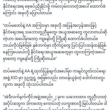
နိုင်ငံရေးအရ စေ့စပ်ညှိနှိုင်းဖို့ ကမ်းလှမ်းလာတဲ့အပေါ် ထောက်ခံ
ကြောင်း အခုလို ပြောပါတယ်။
“တပ်မတော်နဲ့ AA အကြားမှာ အခုလို အပြန်အလှန်အားဖြင့်
နိုင်ငံရေးအရ သဘောတူညီမှုတွေ၊ အယူအဆတွေ တူလာတယ်ဆို
တဲ့ဟာ အပေါ်မှာတော့ ကျနော်တို့ ကြိုဆို ထောက်ခံပါတယ်။
ဘယ်လိုပဲဖြစ်ဖြစ် နှစ်ဘက်မှာ တိုက်ပွဲတွေ ပြင်းပြင်းထန်ထန်ဖြစ်
နေကြပေမယ်လို့ နိုင်ငံရေးအယူအဆတွေမှာ တူလာကြတဲ့အပေါ်
မှာတော့ ကျနော်တို့ ကြိုဆိုတယ်။”
တပ်မတော်နဲ့ AA ရဲ့ထုတ်ပြန်ချက်အပေါ်မှာ ကချင်လွတ်လပ်ရေး
အဖွဲ့ KIO မှာ ဒုဥက္ကဋ္ဌ အဖြစ်လည်း တာဝန်ယူခဲ့တဲ့ ဒေါက်တာတူး
ဂျာက အခုလို သုံးသပ်ပါတယ်။
“အဲဒီလက်နက်ကိုင်အဖွဲ့အစည်း ၂ ခုက သဘောထား တူညီလာတဲ့
အပိုင်းတွေက ဒါကတော့ ကောင်းတဲ့ လက္ခဏာလို့ မြင်ပါတယ်။ ဒါ