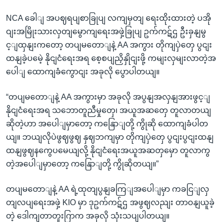
NCA ခေါျ အပဈရပျစာခြုပျ လကျမှတျ ရေးထိုးထားတဲ့ ပအို
ဝျးအမြိုးသားလှတျမွောကျရေးအဖှဲ့ခြုပျ ဥက်ကဋ်ဌ ဦးခှနျမွ
င့ျထှနျးကတော့ တပျမတောျနဲ့ AA အကွား တိုကျပှဲတှေ ပွငျး
ထနျခဲ့ပမေဲ့ နိုငျငံရေးအရ စေ့စပျညှိနှိုငျးဖို့ ကမျးလှမျးလာတဲ့အ
ပေါျ ထောကျခံကွောငျး အခုလို ပွောပါတယျ။
“တပျမတောျနဲ့ AA အကွားမှာ အခုလို အပွနျအလှနျအားဖွင့ျ
နိုငျငံရေးအရ သဘောတူညီမှုတှေ၊ အယူအဆတှေ တူလာတယျ
ဆိုတဲ့ဟာ အပေါျမှာတော့ ကနြောျတို့ ကွိုဆို ထောကျခံပါတ
ယျ။ ဘယျလိုပဲဖွဈဖွဈ နှဈဘကျမှာ တိုကျပှဲတှေ ပွငျးပွငျးထနျ
ထနျဖွဈနကွေပမေယျလို့ နိုငျငံရေးအယူအဆတှမှော တူလာကွ
တဲ့အပေါျမှာတော့ ကနြောျတို့ ကွိုဆိုတယျ။”
တပျမတောျနဲ့ AA ရဲ့ထုတျပွနျခကြျအပေါျမှာ ကခငြျလှ
တျလပျရေးအဖှဲ့ KIO မှာ ဒုဥက်ကဋ်ဌ အဖွဈလညျး တာဝနျယူခဲ့
တဲ့ ဒေါကျတာတူးဂြာက အခုလို သုံးသပျပါတယျ။