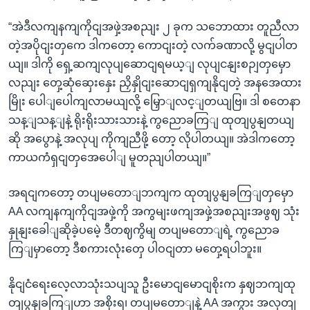
“အဲဒီလကျနကျကိုငျအဖှဲ့အစညျး ၂ ခုက သဘောထား တူညီလာ
တဲ့အပိုငျးတှကေ ဒါကတော့ ကောငျးတဲ့ လက်ခဏာလို့ မွငျပါတ
ယျ။ ဒါကို ရှေ့ဆကျလုပျဆောငျရမယ့ျ လုပျငနျးစဉျတှမှော
လညျး တှေ့ဆုံဆှေးနှေး ညှိနှိုငျးဆောငျရှကျနိုငျတဲ့ အနအေထား
မြိုး ပေါျပေါကျလာမယျလို့ မြှောျလင့ျတယျဗြ။ ဒါ စတေနာ
သန့ျသန့ျနဲ့ ရိုးရိုးသားသားနဲ့ ကွညောခကြျ ထုတျပွနျတယျ
ဆို အပွောနဲ့ အလုပျ ကိုကျညီဖို့ တော့ လိုပါတယျ။ အဲဒါကတော့
ကာယကံရှငျတှအေပေါျ မူတညျပါတယျ။”
အရငျကတော့ တပျမတောျဘကျက ထုတျပွနျခကြျတှမှော
AA လကျနကျကိုငျအဖှဲ့ကို အကွမျးဖကျအဖှဲ့အစညျးအဖွဈ သုံး
နှုနျးခေါျဆိုခဲ့ပမေဲ့ ဒီတဈကွိမျ တပျမတောျရဲ့ ကွညောခ
ကြျမှာတော့ ဒီစကားလုံးတှေ ပါဝငျတာ မတှေ့ရပါဘူး။
နိုငျငံရေးလေ့လာသုံးသပျသူ ဦးမောငျမောငျစိုးက နှဈဘကျထု
တျပွနျခကြျဟာ အစိုးရ၊ တပျမတောျနဲ့ AA အကွား အလှတျ