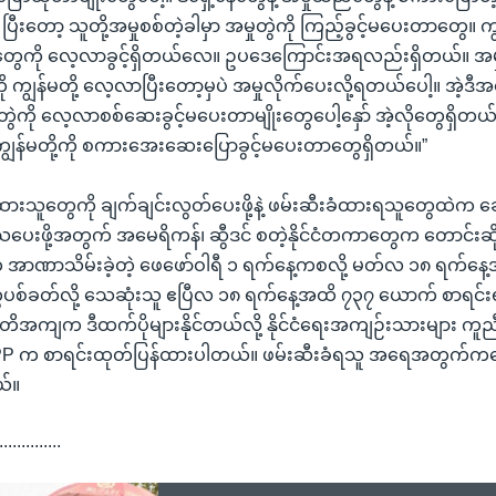
ပြီးတော့ သူတို့အမှုစစ်တဲ့ခါမှာ အမှုတွဲကို ကြည့်ခွင့်မပေးတာတွေ။ ကျွ
တွေကို လေ့လာခွင့်ရှိတယ်လေ။ ဥပဒေကြောင်းအရလည်းရှိတယ်။ အမှု
ု ကျွန်မတို့ လေ့လာပြီးတော့မှပဲ အမှုလိုက်ပေးလို့ရတယ်ပေါ့။ အဲ့ဒီအ
ှုတွဲကို လေ့လာစစ်ဆေးခွင့်မပေးတာမျိုးတွေပေါ့နှော် အဲ့လိုတွေရှိတယ်။
ကျွန်မတို့ကို စကားအေးဆေးပြောခွင့်မပေးတာတွေရှိတယ်။”
းသူတွေကို ချက်ချင်းလွတ်ပေးဖို့နဲ့ ဖမ်းဆီးခံထားရသူတွေထဲက ဆ
ပေးဖို့အတွက် အမေရိကန်၊ ဆွီဒင် စတဲ့နိုင်ငံတကာတွေက တောင်းဆ
ာဏာသိမ်းခဲ့တဲ့ ဖေဖော်ဝါရီ ၁ ရက်နေ့ကစလို့ မတ်လ ၁၈ ရက်နေ့အထိ
ေပစ်ခတ်လို့ သေဆုံးသူ ဧပြီလ ၁၈ ရက်နေ့အထိ ၇၃၇ ယောက် စာရင်း
ျက ဒီထက်ပိုများနိုင်တယ်လို့ နိုင်ငံရေးအကျဉ်းသားများ ကူညီ
P က စာရင်းထုတ်ပြန်ထားပါတယ်။ ဖမ်းဆီးခံရသူ အရေအတွက်က
ယ်။
..............