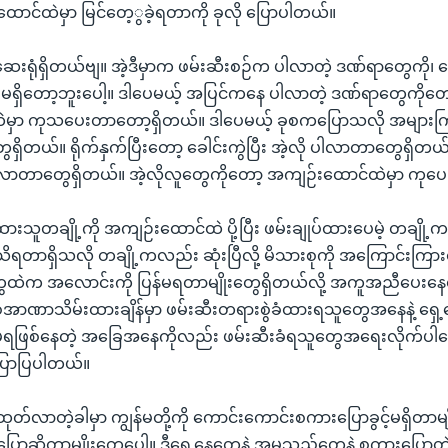
ထောင်ထဲမှာ မြင်တေ့ွခဲ့ရတာကို ခုလို ပြောပါတယ်။
းရုံရှိတယ်ဗျ။ အဲ့ဒီမှာက ဖမ်းဆီးစဉ်က ပါလာတဲ့ ဒဏ်ရာတွေကို၊ 
 မရှိတော့ဘူးပေါ့။ ဒါပေမယ့် အပြင်ကနေ ပါလာတဲ့ ဒဏ်ရာတွေကိုတေ
မှာ ကုသပေးတာတော့ရှိတယ်။ ဒါပေမယ့် ခုစကပြောသလို အများကြ
ိတယ်။ ရိုက်နှက်ပြီးတော့ ခေါင်းကွဲပြီး အဲ့လို ပါလာတာတွေရှိတယ်။
်လာတာတွေရှိတယ်။ အဲ့လိုလူတွေကိုတော့ အကျဉ်းထောင်ထဲမှာ ကုပေ
ားသူတချို့ကို အကျဉ်းထောင်ထဲ ပို့ပြီး ဖမ်းချုပ်ထားပေမဲ့ တချိ
သိရတာရှိသလို တချို့ကလည်း ဆုံးပြီလို့ မိသားစုကို အကြောင်းကြာ
ေထဲက အလောင်းကို ပြန်မရတာမျိုးတွေရှိတယ်လို့ အကူအညီပေးနေ
အာဏာသိမ်းထားချိန်မှာ ဖမ်းဆီးတရားစွဲခံထားရသူတွေအနေနဲ့ ရှေ့နေ
ွင့် မရဖြစ်နေတဲ့ အခြေအနေကိုလည်း ဖမ်းဆီးခံရသူတွေအရေးလိုက်ပ
ုပြောပြပါတယ်။
ံးထုတ်လာတဲ့ခါမှာ ကျွန်မတို့ကို ကောင်းကောင်းစကားပြောခွင့်မရှိတာမ
ပြောဆိုတာမျိုးတွေပေါ့။ ဒီရှေ့နေတွေနဲ့ အမှုသည်တွေနဲ့ စကားပြောတဲ့