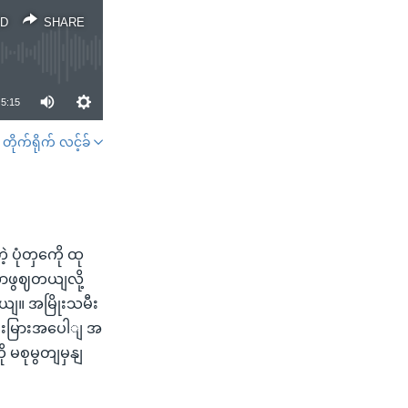
D
SHARE
5:15
တိုက်ရိုက် လင့်ခ်
SHARE
ပုံတှကေို ထု
တာဖွဈတယျလို့
ျ။ အမြိုးသမီး
ီးမြားအပေါျ အ
 မစုမွတျမှနျ