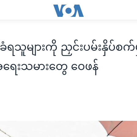
ခံရသူများကို ညှင်းပမ်းနှိပ်စက်မှ
်အရေးသမားတွေ ဝေဖန်