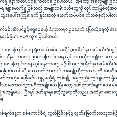
မှု နောက်ထပ်ပစ်ချက်တစ်ခုဖြစ်ပါတယ်။ အဲ့တော့ အခုလိုမျိုးဖြစ်တဲ
ချိုးဖောက်မှုဖြစ်သလို အမျိုးသမီးငယ်တွေကို လုပ်တာဖြစ်တဲ့အတွက်က
ွေအပေါ်အကြမ်းဖက်ခြင်းဆိုတဲ့ နောက်ထပ်ပစ်ချက်တစ်ခုတိုးပါတ
်ဖမ်းဆီးပိုင်ခွင့်မရှိပေမယ့် ဒီကာလမှာ ဥပဒေကို ပြောလို့မရတဲ့ အ
့နေတစ်ဦးက VOA ကို ပြောပါတယ်။
ြောင်းအရ ရိုက်နှက် စစ်ဆေးပိုင်ခွင့်၊ ရိုက်နှက်ဖမ်းဆီးပိုင်ခွင့
ဒီအချိန်မှာကတော့ ဥပဒေကြောင်းအရ လုပ်တယ်ဆိုတာမျိုးကတော့ ပြ
ပဒေကြောင်းအရ လုပ်နေတာတွေ မရှိပါဘူးရှင့်။ ရိုက်နှက်ဖမ်းဆီ
ခုပေါ့နှော်၊ တစ်ချို့တွေ ထွက်လာတယ် တစ်ချို့ဆိုတာက သူတို့ဖမ်းဆီး
ထုတ်လာတဲ့ခါပေါ့နှော်၊ ကျွန်မတို့ရဲ့ တစ်ချို့ အမှုသည်တွေကျတော့ ရိ
သွားအောက်သွားမရှိတာမျိုးတွေ ပြီးတော့ ဒဏ်ရာဒဏ်ချက်တွေ၊ ခေါင
ုမျိုးတွေရှိမယ်။ ပြီးရင် ဒဏ်ရာရနေတဲ့သူတွေကိုလည်း အထဲမှာ ဆေး
။”
တစ်ရက်နေ့က စစ်ကောင်စီရဲ့ လွတ်ငြိမ်းခွင့်နဲ့ လွတ်မြောက်လာသူတ