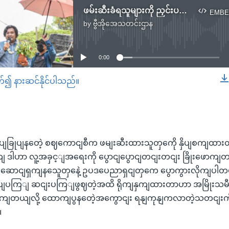
ဖမ်းဆီးခံရသူများကို ညှင်းပမ်းနှိပ်စက်မှု လူ့အခွင့်အရေးသမားတွေ ဝေဖန်
EMBE
by
ဗွီအိုအေသတင်းဌာန
No media source currently available
0:00
တ်၍ နားဆင်နိုင်ပါသည်။
EMBED
ခြုပျနတေဲ့ စဈကောငျစီက ဖမျးဆီးထားသူတှကေို နှိပျစကျထားတဲ့ 
ောကျ ဒါဟာ လူ့အခှင့ျအရေးကို ပွောငျပွောငျတငျးတငျး ခြိုးဖောကျ
ဆောငျရှကျနသေူတှနေဲ့ ဥပဒပေညာရှငျတှကေ ပွောကွားလိုကျပါတယ
ရုပျပကြျ ဆငျးပကြျဖွဈတဲ့အထိ ရိုကျနှကျထားတာဟာ အမြိုးသမ
ောကျတယျလို့ ထောကျပွနတေဲ့အကွောငျး ရနျကုနျကလာတဲ့သတငျးကို
။