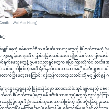
to Credit: : Wei Moe Naing)
de}}
ျုပ်နေတဲ့ စစ်ကောင်စီက ဖမ်းဆီးထားသူတွေကို နှိပ်စက်ထားတဲ့ ပုံတ
ဟာ လူ့အခွင့်အရေးကို ပြောင်ပြောင်တင်းတင်း ချိုးဖောက်တာဖြစ်တယ်လိ
င်ရွက်နေသူတွေနဲ့ ဥပဒေပညာရှင်တွေက ပြောကြားလိုက်ပါတယ်။ အ
ျက် ဆင်းပျက်ဖြစ်တဲ့အထိ ရိုက်နှက်ထားတာဟာ အမျိုးသမီးများအပေါ
 ထောက်ပြနေတဲ့အကြောင်း ရန်ကုန်ကလာတဲ့သတင်းကို မစုမြတ်မွန်
ကျင်မှုတွေရှိနေတဲ့ မြန်မာနိုင်ငံမှာ အာဏာသိမ်းအုပ်ချုပ်နေတဲ့ စစ်
်နှက် နှိပ်စက်ထားပုံရတဲ့ ဖမ်းဆီးခံထားရသူပုံတွေကို လူသိရှင်ကြား
က ဆန္ဒပြပွဲတွေကို ဦးဆောင်သူတယောက်ဖြစ်တဲ့ ကိုဝေမိုးနိုင်ရဲ့ ဖူးယ
ါ်ထွက်လာပြီး မကြာခင်မှာပဲ၊ ရန်ကုန်မြို့ ရန်ကင်းမြို့နယ်နှင့် လှိုင်သ