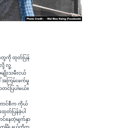
ွေကို ထုတ်ပြန်
ု့ လူ့
မျိုးသမီးငယ်
် အကြမ်းဖက်မှု
 ကတင်ပြပါမယ်။
ကောင်စီက ကိုယ်
ထုတ်ပြန်ခဲ့ပါ
ောင်နေတဲ့မျက်နှာ
ာယာမြို့နယ်တို့က