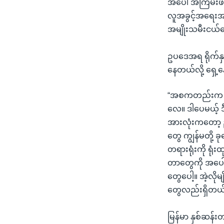
အပေါ် အကြမ်းဖက်
လူအခွင့်အရေးအရ 
အမျိုးသမီးငယ်တ
ဥပဒေအရ ရိုက်နှက
နေတယ်လို့ ရှေ
“အစကတည်းက ဥပဒေက
လေ။ ဒါပေမယ့် 
အားလုံးကတော့ ဥ
တွေ ကျွန်မတို့ 
တရားရုံးကို ရုံး
တာတွေကို အပေါ်
တွေပေါ့။ အဲ့လိ
တွေလည်းရှိတယ်
မြန်မာ နှစ်ဆန်း