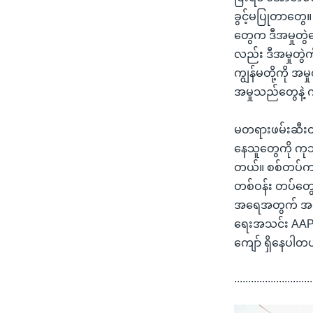
ခွင့်မပြုတာတွေ။ 
တွေက ဒီအမှုတွဲ
လည်း ဒီအမှုတွဲကိ
ကျွန်မတို့ကို အမ
အမှုသည်တွေနဲ့ 
မတရားဖမ်းဆီးထာ
နေသူတွေကို ကုသ
တယ်။ စစ်တပ်က အ
တစ်ဝန်း တပ်တွ
အရေအတွက် အတိအက
ရေးအသင်း AAP
ကျော် ရှိနေပါတ
............................