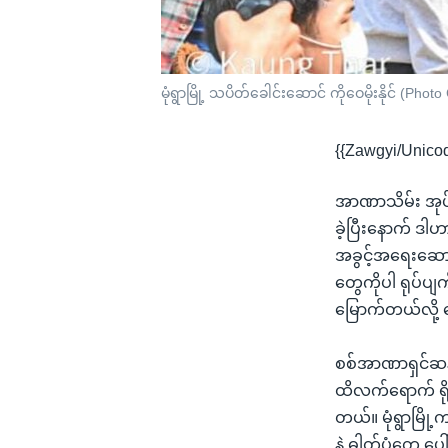
မုံရွာမြို့ သပိတ်ခေါင်းဆောင် ကိုဝေမိုးနိုင် (Pho
{{Zawgyi/Unico
အာဏာသိမ်း အုပ်ခ
ခဲ့ပြီးနောက် ဒါ
အခွင့်အရေးဆော
တွေကိုပါ ရုပ်ပ
မြောက်တယ်လို့
စစ်အာဏာရှင်ဆန့်
ထိလက်ရောက် ရိုက
တယ်။ မုံရွာမြို့
နဲ့ ဓါတ်ပုံတွေ ပေ