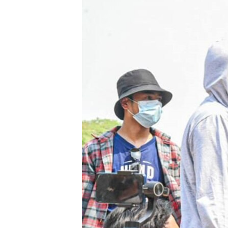
သုတပဒေသာ အင်္ဂလိပ်စာ
အ
ညွန်း
စာမျက်နှာ
သို့
ကျော်
ကြည့်
ရန်
ရှာဖွေ
ရန်
နေရာ
သို့
ကျော်
ရန်