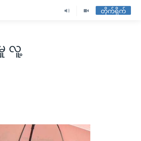
တိုက်ရိုက်
ု လူ့