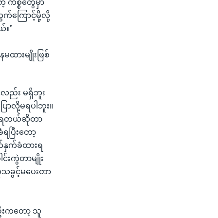
့ ကိစ္စတွေမှာ
ြောင့်မို့လို့
ယ်။”
နေမထားမျိုးဖြစ်
်လည်း မရှိဘူး
ောလို့မရပါဘူး။
းခံရတယ်ဆိုတာ
ခံရပြီးတော့
ုက်နှက်ခံထားရ
်းကွဲတာမျိုး
ကုသခွင့်မပေးတာ
စ်ဦးကတော့ သူ