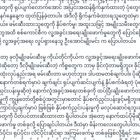
ွေကို ရုပ်ပျက်လောက်အောင် အပြင်းအထန်ရိုက်နှက်ထားတဲ့ ပုံတွေကို
နင်္ဂနွေနေ့က ထုတ်ပြန်ခဲ့တာပါ။ အဲဒီလို ရိုက်နှက်ခံထားရသူတွေထဲမ
 ဖမ်းဆီးထားသူတွေကို နှိပ်စက်မှု၊ အထူးသဖြင့် အမျိုးသမီးတွေကို
းတွေအထိ စစ်ကောင်စီက လူ့အခွင်းအရေးချိုးဖောက်မှုတွေကို ပြောင်ပ
 လူ့အခွင့်အရေး လှုပ်ရှားနေသူ ဦးအောင်မျိုးမင်း က ပြောပါတယ်။
 ခုလိုမျိုးဖမ်းဆီးမှု ကိုယ်တိုင်ကိုယ်က လူ့အခွင့်အရေးချိုးဖောက်
ိုတော့ ဒီလိုမျိုးဖမ်းဆီးတဲ့ ကိစ္စတွေက ဘာမှ ခိုင်လုံတာမရှိဘူး။ ခိုင်လ
ုံးလုပ်နည်းအရ ဖမ်းဆီးတာ မဟုတ်ဘူး။ ဒါပထမတစ်ချက်ပါ။ ပို
 နောက်တစ်ရက်မှာပဲ ချက်ချင်း ရုပ်ပျက်ဆင်းပျက်နဲ့ နှိပ်စက်ခံရတဲ့ 
က်ညှင်းပန်းမှုဆိုတဲ့ နောက်လူံအခွင့်အရေးတစ်ခုကို ထပ်ပြီးချိုးဖော
မှုကို ကျွန်တော်တို့စစ်ပွဲအတွင်းမှာတောင် နှိပ်စက်ညှင်းပန်းခွင့်မရှိ
ာင်းပြချက်မှာပဲ ဖြစ်ဖြစ် နှိပ်စက်ညှင်းပန်းမှုကို မလုပ်ဆောင်ရဘူးဆိ
ဒါတွေကို ပိတ်ပင်တားဆီးထားတာ ရှိပါတယ်။ အဲ့တော့ နောက်ထပ်ပိုမိုဆို
းဖောက်မှု တစ်ခုလို့ ပြောချင်ပါတယ်။ ဒီထဲမှာ မိန်းကလေးတွေပါပါ
ိုင်း၊ ရုပ်ပိုင်း၊ လိင်ပိုင်းဆိုင်ရာ အကြမ်းဖက်မှု တစ်ခုဖြစ်လို့ရှိရင် အ