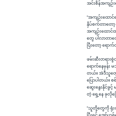
အင်းစိန်အကျဉ်း
“အကျဉ်းထောင်ဆေ
နှိပ်စက်တာတော့
အကျဉ်းထောင်ထဲ
တွေ ပါလာတာတွေရှ
ပြီးတော့ ရောက
ဖမ်းဆီးတရားစွဲထ
ရောက်နေမှန်း မ
တယ်။ အဲဒီသူတွ
ပြောပါတယ်။ စစ်
ဆွေးနွေးနိုင်ခ
တဲ့ ရှေ့နေ ခုလိ
“သူတို့တွေကို ရု
ပြီးရင် အော်ဟစ်