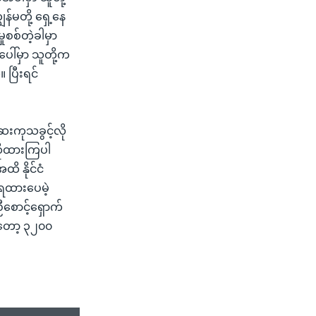
န်မတို့ ရှေ့နေ
စစ်တဲ့ခါမှာ
ပေါ်မှာ သူတို့က
 ပြီးရင်
ေးကုသခွင့်လို
ိုထားကြပါ
 နိုင်ငံ
ရထားပေမဲ့
စောင့်ရှောက်
တော့ ၃၂၀၀