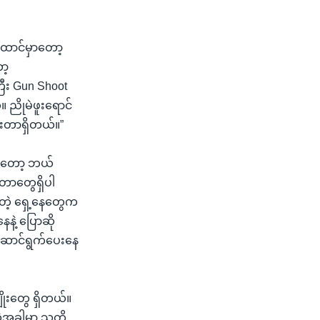
ထောင်မှာတော့
ာ့
ီး Gun Shoot
 ညိုမဲဖူးရောင်
းတာရှိတယ်။”
ု့ကတော့ ဘယ်
းတာတွေရှိပါ
တဲ့ ရှေ့နေတွေက
နဲ့ ပြောဆို
ါဆောင်ရွက်ပေးနေ
ျိုးတွေ ရှိတယ်။
အခါမှာ သူတို့