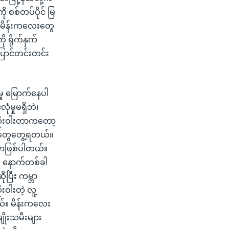
 စစ်တပ်ပိုင် မြ
ှာ မိန်းကလေးတွေ
 ရိုက်နှက်
ြောင်တင်းတင်း
မှု မြောက်နေပါ
ုံမှုမရှိဘဲ၊
ဆိုးဝါးတာကတော့
ပုံတွေတွေ့ရတယ်။
က်တာဖြစ်ပါတယ်။
ဘူး။ နောက်တစ်ခါ
ုပြီး ကမ္ဘာ
းဝါးတဲ့ လူ့
တယ်။ မိန်းကလေး
မျိုးသမီးများ