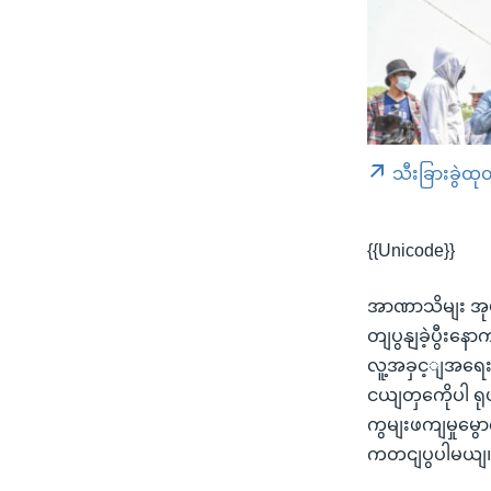
သီးခြားခွဲထု
{{Unicode}}
အာဏာသိမျး အုပျ
တျပွနျခဲ့ပွီးန
လူ့အခှင့ျအရေး
ငယျတှကေိုပါ 
ကွမျးဖကျမှုမွ
ကတငျပွပါမယျ