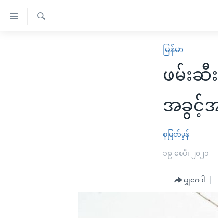
သုံး
ရ
ရှာဖွေ
လွယ်ကူ
မူလစာမျက်နှာ
မြန်မာ
ရ
စေ
မြန်မာ
လာ
ဖမ်းဆီး
သည့်
ဒ်
ကမ္ဘာ့သတင်းများ
Link
ဗွီဒီယို
နိုင်ငံတကာ
အခွင့
များ
သတင်းလွတ်လပ်ခွင့်
အမေရိကန်
ပင်မ
ရပ်ဝန်းတခု လမ်းတခု အလွန်
တရုတ်
စုမြတ်မွန်
အကြောင်းအရာ
အင်္ဂလိပ်စာလေ့လာမယ်
အစ္စရေး-ပါလက်စတိုင်း
၁၉ ဧၿပီ၊ ၂၀၂၁
သို့
အပတ်စဉ်ကဏ္ဍများ
အမေရိကန်သုံးအီဒီယံ
ကျော်
မျှဝေပါ
ကြည့်
ရေဒီယိုနှင့်ရုပ်သံ အချက်အလက်များ
မကြေးမုံရဲ့ အင်္ဂလိပ်စာ
ရေဒီယို
ရန်
ရေဒီယို/တီဗွီအစီအစဉ်
ရုပ်ရှင်ထဲက အင်္ဂလိပ်စာ
တီဗွီ
ပင်မ