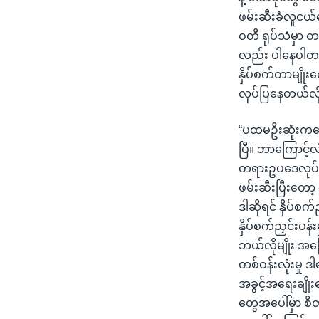
ဖမ်းဆီးခံလူငယ်တ
ဝတီ ရုပ်သံမှာ တ
လည်း ပါနေပါတယ်။
နှိပ်စက်တာမျို
လုပ်ပြနေတယ်လို့
“ပထမဦးဆုံးကတော့
ပြီ။ ဘာကြောင့်လဲဆ
တရားဥပဒေလုပ်ထ
ဖမ်းဆီးပြီးတော့
ဒါဆိုရင် နှိပ်စ
နှိပ်စက်ညှင်းပန်း
ဘယ်လိုမျိုး အကြေ
တစ်ဝန်းလုံးမှု 
အခွင့်အရေးချို
တွေအပေါ်မှာ စိတ်ပ