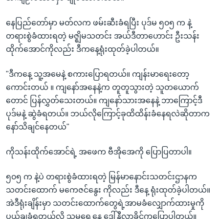
နေပြည်တော်မှာ မတ်လက ဖမ်းဆီးခံရပြီး ပုဒ်မ ၅၀၅ က နဲ့
တရားစွဲခံထားရတဲ့ မဇ္ဈိမသတင်း အယ်ဒီတာဟောင်း ဦးသန်း
ထိုက်အောင်ကိုလည်း ဒီကနေ့ရုံးထုတ်ခဲ့ပါတယ်။
"ဒီကနေ့ သူ့အမေနဲ့ စကားပြောရတယ်။ ကျန်းမာရေးတော့
ကောင်းတယ် ။ ကျနော်အနေနဲ့က တူတူသွားတဲ့ သူတယောက်
တောင် ပြန်လွှတ်သေးတယ်။ ကျနော်သားအနေနဲ့ ဘာကြောင့်ဒီ
ပုဒ်မနဲ့ ဆွဲခံရတယ်။ ဘယ်လိုကြောင့်ခုထိထိန်းခံနေရလဲဆိုတာက
နော်သိချင်နေတယ်"
ကိုသန်းထိုက်အောင်ရဲ့ အဖေက ဗီအိုအေကို ပြောပြတာပါ။
၅၀၅ က နဲ့ပဲ တရားစွဲခံထားရတဲ့ မြန်မာနောင်းသတင်းဌာနက
သတင်းထောက် မကေဇင်နွေး ကိုလည်း ဒီနေ့ ရုံးထုတ်ခဲ့ပါတယ်။
အဲဒီရုံးချိန်းမှာ သတင်းထောက်တွေရဲ့အာမခံလျှောက်ထားမှုကို
ပယ်ချခံရတယ်လို့ သူမရှေ့နေ ဒေါ်နီလာခိုင်ကပြောပါတယ်။