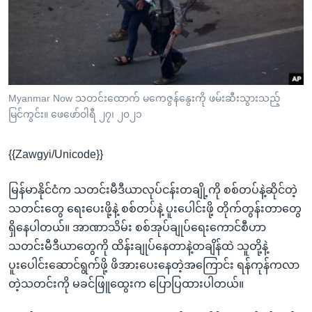
အ
သုတပဒေသာ အင်္ဂလိပ်စာ
ညွန်း
Learning English
စာမျက်နှာ
သို့
ဗွီအိုအေ လူမှုကွန်ယက်များ
ကျော်
ကြည့်
Myanmar Now သတင်းထောက် မကေဇွန်နွေးကို ဖမ်းဆီးသွားသည့်
မြင်ကွင်း။ ဖေဖော်ဝါရီ ၂၇၊ ၂၀၂၁
ရန်
ဘာသာစကားများ
ရှာဖွေ
{{Zawgyi/Unicode}}
ရန်
နေရာ
မြန်မာနိုင်ငံက သတင်းမီဒီယာလုပ်ငန်းတချို့ကို စစ်တပ်နဲ့ဆိုင်တဲ့
သို့
သတင်းတွေ ရေးပေးဖို့နဲ့ စစ်တပ်နဲ့ ပူးပေါင်းဖို့ တိုက်တွန်းတာတွေ
ကျော်
ရှိနေပါတယ်။ အာဏာသိမ်း စစ်အုပ်ချုပ်ရေးကောင်စီဟာ
ရန်
သတင်းမီဒီယာတွေကို ထိန်းချုပ်နေတာနဲ့တချိန်ထဲ သူတို့နဲ့
ပူးပေါင်းဆောင်ရွက်ဖို့ ဖိအားပေးနေတဲ့အကြောင်း ရန်ကုန်ကလာ
တဲ့သတင်းကို မခင်ဖြူထွေးက ပြောပြထားပါတယ်။