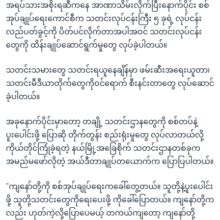
အရပ်သားအစိုးရဆီကနေ အာဏာသိမ်းလိုက်ပြီးနောက်ပိုင်း စစ်
အုပ်ချုပ်ရေးကောင်စီက သတင်းလုပ်ငန်းကြီး ၅ ခုရဲ့ လုပ်ငန်း
လည်ပတ်ခွင့်ကို ပိတ်ပင်လိုက်တာအပါအဝင် သတင်းလုပ်ငန်း
တွေကို ထိန်းချုပ်ဆောင်ရွက်မှုတွေ လုပ်ခဲ့ပါတယ်။
သတင်းသမားတွေ သတင်းရယူနေချိန်မှာ ဖမ်းဆီးအရေးယူတာ၊
သတင်းမီဒီယာတိုက်တွေကိုဝင်ရောက် စီးနင်းတာတွေ လုပ်ဆောင်
ခဲ့ပါတယ်။
အခုနောက်ပိုင်းမှာတော့ တချို့ သတင်းဌာနတွေကို စစ်တပ်နဲ့
ပူးပေါင်းဖို့ ပြောဆို တိုက်တွန်း စည်းရုံးမှုတွေ လုပ်လာတယ်လို့
ကိုယ်တိုင်ကြုံခဲ့ရတဲ့ နယ်မြို့အခြေစိုက် သတင်းဌာနတစ်ခုက
အမည်မဖော်လိုတဲ့ အယ်ဒီတာချုပ်တယောက်က ပြောပြပါတယ်။
"ကျနော်တို့ကို စစ်အုပ်ချုပ်ရေးကခေါ်တွေ့တယ်။ သူတို့နဲ့ပူးပေါင်း
ဖို့ သူတို့သတင်းတွေကိုရေးပေးဖို့ ကိုခေါ်ပြောတယ်။ ကျနော်တို့က
လည်း ဟုတ်ကဲ့လို့ပြောပေမယ့် တကယ်ကျတော့ ကျနော်တို့