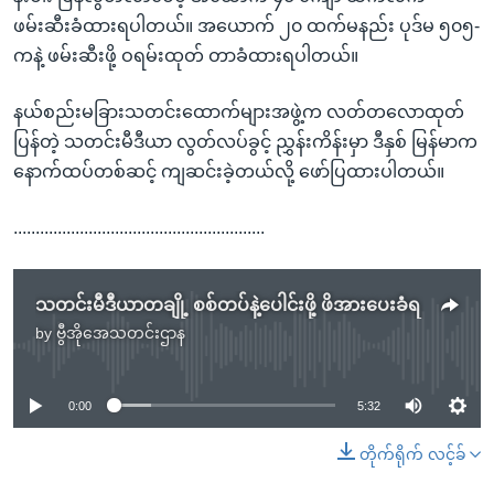
ဖမ်းဆီးခံထားရပါတယ်။ အယောက် ၂၀ ထက်မနည်း ပုဒ်မ ၅၀၅-
ကနဲ့ ဖမ်းဆီးဖို့ ဝရမ်းထုတ် တာခံထားရပါတယ်။
နယ်စည်းမခြားသတင်းထောက်များအဖွဲ့က လတ်တလောထုတ်
ပြန်တဲ့ သတင်းမီဒီယာ လွတ်လပ်ခွင့် ညွှန်းကိန်းမှာ ဒီနှစ် မြန်မာက
နောက်ထပ်တစ်ဆင့် ကျဆင်းခဲ့တယ်လို့ ဖော်ပြထားပါတယ်။
.........................................................
သတင်းမီဒီယာတချို့ စစ်တပ်နဲ့ပေါင်းဖို့ ဖိအားပေးခံရ
by
ဗွီအိုအေသတင်းဌာန
No media source currently available
0:00
5:32
တိုက်ရိုက် လင့်ခ်