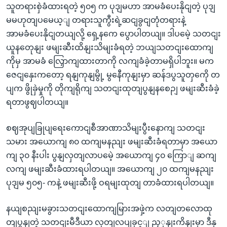
သူတရားစှဲခံထားရတဲ့ ၅၀၅ က ပုဒျမဟာ အာမခံပေးနိုငျတဲ့ ပုဒျ
မမဟုတျပမေယ့ျ တရားသူကွီးရဲ့ဆငျခွငျတုံတရားနဲ့
အာမခံပေးနိုငျတယျလို့ ရှေ့နကေ ပွောပါတယျ။ ဒါပမေဲ့ သတငျး
ယူနတေုနျး ဖမျးဆီးထိနျးသိမျးခံရတဲ့ ဘယျသတငျးထောကျ
ကိုမှ အာမခံ လြှောကျထားတာကို လကျခံခဲ့တာမရှိပါဘူး။ မက
ဇေငျနှေးကတော့ ရနျကုနျမွို့ မွနေီကုနျးမှာ ဆန်ဒပွသူတှကေို တ
ပျက ဖွိုခှဲမှုကို တိုကျရိုကျ သတငျးထုတျပွနျနစေဉျ ဖမျးဆီးခံခဲ့
ရတာဖွဈပါတယျ။
စဈအုပျခြုပျရေးကောငျစီအာဏာသိမျးပွီးနောကျ သတငျး
သမား အယောကျ ၈၀ ထကျမနညျး ဖမျးဆီးခံရတာမှာ အယော
ကျ ၃၀ နီးပါး ပွနျလှတျလာပမေဲ့ အယောကျ ၄၀ ကြောျ ဆကျ
လကျ ဖမျးဆီးခံထားရပါတယျ။ အယောကျ ၂၀ ထကျမနညျး
ပုဒျမ ၅၀၅- ကနဲ့ ဖမျးဆီးဖို့ ဝရမျးထုတျ တာခံထားရပါတယျ။
နယျစညျးမခွားသတငျးထောကျမြားအဖှဲ့က လတျတလောထု
တျပွနျတဲ့ သတငျးမီဒီယာ လှတျလပျခှင့ျ ညှှနျးကိနျးမှာ ဒီနှ