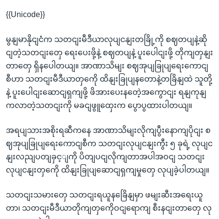
{{Unicode}}
မွနျမာနိုငျငံက သတငျးမီဒီယာလုပျငနျးတခြို့ကို စဈတပျနဲ့ဆို
ငျတဲ့သတငျးတှေ ရေးပေးဖို့နဲ့ စဈတပျနဲ့ ပူးပေါငျးဖို့ တိုကျတှနျး
တာတှေ ရှိနပေါတယျ။ အာဏာသိမျး စဈအုပျခြုပျရေးကောငျ
စီဟာ သတငျးမီဒီယာတှကေို ထိနျးခြုပျနတောနဲ့တခြိနျထဲ သူတို့
နဲ့ ပူးပေါငျးဆောငျရှကျဖို့ ဖိအားပေးနတေဲ့အကွောငျး ရနျကုနျ
ကလာတဲ့သတငျးကို မခငျဖွူထှေးက ပွောပွထားပါတယျ။
အရပျသားအစိုးရဆီကနေ အာဏာသိမျးလိုကျပွီးနောကျပိုငျး စ
ဈအုပျခြုပျရေးကောငျစီက သတငျးလုပျငနျးကွီး ၅ ခုရဲ့ လုပျင
နျးလညျပတျခှင့ျကို ပိတျပငျလိုကျတာအပါအဝငျ သတငျး
လုပျငနျးတှကေို ထိနျးခြုပျဆောငျရှကျမှုတှေ လုပျခဲ့ပါတယျ။
သတငျးသမားတှေ သတငျးရယူနခြေိနျမှာ ဖမျးဆီးအရေးယူ
တာ၊ သတငျးမီဒီယာတိုကျတှကေိုဝငျရောကျ စီးနငျးတာတှေ လု