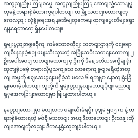
အကွညျညိုပကြျစမှေု၊ အကွညျညိုပကြျအောငျလှုံ့ဆောျမှု
တှနေဲ့ တရားစှဲခံထားကွရပါတယျ။ တခြို့သတငျးထောကျတှ
ကေလညျး လုံခွုံရေးအရ နအေိမျတှကေနေ ထှကျပွေးတိမျးရှော
ငျနရေတာတှေ ရှိနပေါတယျ။
ရှမျးပွညျအခွစေိုကျ ကမ်ဘောဇတိုငျး သတငျးဌာနကို ဝငျရော
ကျစီးနငျးခဲ့စဉျ ဖမျးဆီးသှားတဲ့ အမြိုးသမီးသတငျးထောကျ ၂
ဦးအပါအဝငျ သတငျးထောကျ ၄ ဦးကို ဒီနေ့ ဒုတိယအကွိမျ ရုံး
ထုတျခဲ့‌ပမေဲ့ တရားလိုပွသကျသေ လာရောကျခွငျးမရှိတဲ့အတှ
ကျ အမှုကို စဈဆေးခွငျးမရှိခဲ့ဘဲ မလေ ၆ ရကျမှာ နောကျရုံးခြိ
နျးပေးခဲ့ပါတယျ။ သူတို့ကို ရှမျးပွညျနယျတောငျပိုငျး ညောငျ
ရှှအေကဉြျးထောငျမှာ ခြုပျထားပါတယျ။
နပွေညျတောျမှာ မတျလက ဖမျးဆီးခံရပွီး ပုဒျမ ၅၀၅ က နဲ့ တ
ရားစှဲခံထားရတဲ့ မဇ်ဈိမသတငျး အယျဒီတာဟောငျး ဦးသနျးထို
ကျအောငျကိုလညျး ဒီကနေ့ရုံးထုတျခဲ့ပါတယျ။