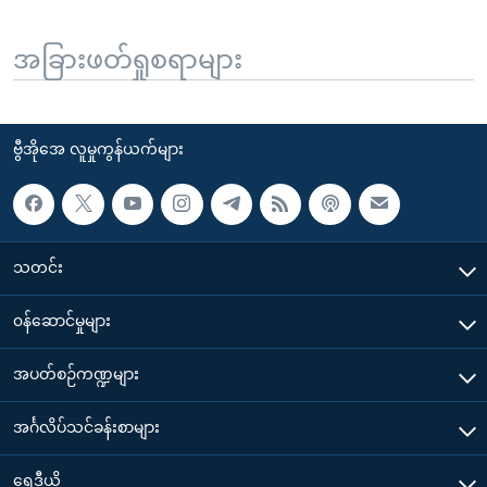
အခြားဖတ်ရှုစရာများ
ဗွီအိုအေ လူမှုကွန်ယက်များ
သတင်း
၀န်ဆောင်မှုများ
အပတ်စဉ်ကဏ္ဍများ
အင်္ဂလိပ်သင်ခန်းစာများ
ရေဒီယို