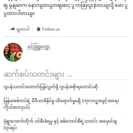
ဈ မွနျမာက နောကျထပျတဈဆင့ျ ကဆြငျးခဲ့တယျလို့ ဖောျ
ပွထားပါတယျ။
မျှဝေပါ
Follow us
ခင်ဖြူထွေး
ဆက်စပ်သတင်းများ ...
ဂျပန်သတင်းထောက်ပြန်လွှတ်ဖို့ ဂျပန်အစိုးရတောင်းဆို
မြန်မာစစ်တပ်ရဲ့ မီဒီယာဖိနှိပ်မှု ထိရောက်မှုမရှိ (ကုလလူ့အခွင့်အရေး
ကိုယ်စားလှယ်)
မုံရွာဂေဇက်တိုက် ဝင်စီးခံရမှု နှင့် စစ်ကောင်စီရဲ့သတင်း အမှောင်ချ
လုပ်ရပ်