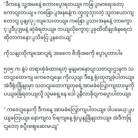
"ဒီကနေ့ သူ့အမနေဲ့ စကားပွောရတယျ။ ကနြျးမာရေးတော့
ကောငျးတယျ ။ ကနြောျအနနေဲ့က တူတူသှားတဲ့ သူတယောကျ
တောငျ ပွနျလှှတျသေးတယျ။ ကနြောျသားအနနေဲ့ ဘာကွော
င့ျဒီပုဒျမနဲ့ ဆှဲခံရတယျ။ ဘယျလိုကွောင့ျခုထိထိနျးခံနရေလဲ
ဆိုတာကနောျသိခငြျနတေယျ"
ကိုသနျးထိုကျအောငျရဲ့ အဖကေ ဗီအိုအကေို ပွောပွတာပါ။
၅၀၅ က နဲ့ပဲ တရားစှဲခံထားရတဲ့ မွနျမာနောငျးသတငျးဌာနက သ
တငျးထောကျ မကဇေငျနှေး ကိုလညျး ဒီနေ့ ရုံးထုတျခဲ့ပါတယျ။
အဲဒီရုံးခြိနျးမှာ သတငျးထောကျတှရေဲ့အာမခံလြှောကျထားမှုကို
ပယျခခြံရတယျလို့ သူမရှေ့နေ ဒေါျနီလာခိုငျကပွောပါတယျ။
" ကဇေငျနှေးကို ဒီကနေ့ အာမခံလြှောကျပါတယျ။ ဒါပမေယ့ျပ
ယျခတြယျ။ နောကျလ ၆ရကျနေ့ ရုံးပွနျခြိနျးတယျ။ အဲဒီကရြ
ငျတော့ စပွီးစဈဆေးမယျ"