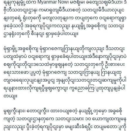
ရနျကုနျမွို့ထဲက Myanmar Now၊ မဇ်ဈိမ၊ ခတျေသဈမီဒီယာ၊ ဒီ
ဗှီဘီသတငျးဌာန၊ ကမာရှတျမီဒီယာစတဲ့ သတငျးမီဒီယာလုပျင
နျးတှရေဲ့ ရုံးတှကေို မတျလတုနျးက တပျတှကေ ဝငျရောကျရှာ
ဖှခေဲ့သလို အခုရကျပိုငျးကလညျး နယျမွို့အခွစေိုကျ သတငျး
ဌာနရုံးတှကေို စီးနငျး ရှာဖှခေဲ့ပါတယျ။
မုံရှာမွို့အခွစေိုကျ မုံရှာဂဇေကျဂြာနယျတိုကျလညျး ဒီသတငျး
ပတျထဲမှာပဲ ဝငျရောကျ ရှာဖှခေံရပါတယျ။အဲဒီနောကျပိုငျးမှာပဲ
စဈကိုငျးတိုငျးဒသေထဲမှာဖွဈနတေဲ့ သတငျးတှကေို ဦးစားပေး
ရေးသားဖောျပွတဲ့ မုံရှာဂဇေကျ သတငျးဂြာနယျ ဂြာနယျထု
တျဝရေေးလုပျငနျးအပွငျ အှနျလိုငျးသတငျးတငျဆကျမှုကိုပါ
ရပျနားထားလိုကျရပွီဖွဈကွောငျး ကွညောခကြျထုတျပွနျခဲ့ပါ
တယျ။
မွဈကွီးနား၊ တောငျကွီး၊ ထားဝယျစတဲ့ နယျမွို့တှမှော အခွစေို
ကျတဲ့ သတငျးဌာနတှကေ သတငျးသမား ၁၀ ယောကျထကျမန
ညျးလညျး ပွီးခဲ့တဲ့ရကျပိုငျးမှာ ဖမျးဆီးခံရပွီး တပျမတောျကို