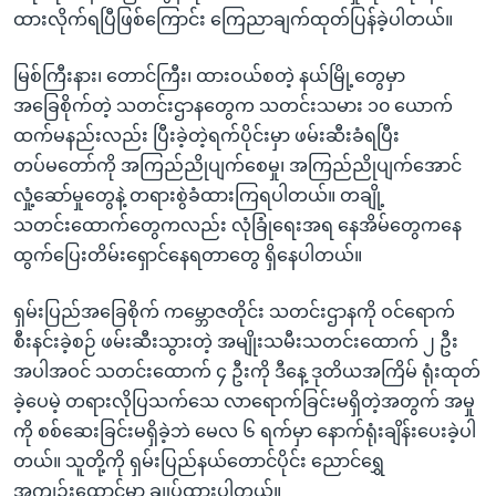
ထားလိုက်ရပြီဖြစ်ကြောင်း ကြေညာချက်ထုတ်ပြန်ခဲ့ပါတယ်။
မြစ်ကြီးနား၊ တောင်ကြီး၊ ထားဝယ်စတဲ့ နယ်မြို့တွေမှာ
အခြေစိုက်တဲ့ သတင်းဌာနတွေက သတင်းသမား ၁၀ ယောက်
ထက်မနည်းလည်း ပြီးခဲ့တဲ့ရက်ပိုင်းမှာ ဖမ်းဆီးခံရပြီး
တပ်မတော်ကို အကြည်ညိုပျက်စေမှု၊ အကြည်ညိုပျက်အောင်
လှုံ့ဆော်မှုတွေနဲ့ တရားစွဲခံထားကြရပါတယ်။ တချို့
သတင်းထောက်တွေကလည်း လုံခြုံရေးအရ နေအိမ်တွေကနေ
ထွက်ပြေးတိမ်းရှောင်နေရတာတွေ ရှိနေပါတယ်။
ရှမ်းပြည်အခြေစိုက် ကမ္ဘောဇတိုင်း သတင်းဌာနကို ဝင်ရောက်
စီးနင်းခဲ့စဉ် ဖမ်းဆီးသွားတဲ့ အမျိုးသမီးသတင်းထောက် ၂ ဦး
အပါအဝင် သတင်းထောက် ၄ ဦးကို ဒီနေ့ ဒုတိယအကြိမ် ရုံးထုတ်
ခဲ့‌ပေမဲ့ တရားလိုပြသက်သေ လာရောက်ခြင်းမရှိတဲ့အတွက် အမှု
ကို စစ်ဆေးခြင်းမရှိခဲ့ဘဲ မေလ ၆ ရက်မှာ နောက်ရုံးချိန်းပေးခဲ့ပါ
တယ်။ သူတို့ကို ရှမ်းပြည်နယ်တောင်ပိုင်း ညောင်ရွှေ
အကျဉ်းထောင်မှာ ချုပ်ထားပါတယ်။