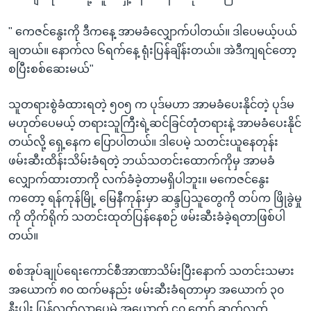
" ကေဇင်နွေးကို ဒီကနေ့ အာမခံလျှောက်ပါတယ်။ ဒါပေမယ့်ပယ်
ချတယ်။ နောက်လ ၆ရက်နေ့ ရုံးပြန်ချိန်းတယ်။ အဲဒီကျရင်တော့
စပြီးစစ်ဆေးမယ်"
သူတရားစွဲခံထားရတဲ့ ၅၀၅ က ပုဒ်မဟာ အာမခံပေးနိုင်တဲ့ ပုဒ်မ
မဟုတ်ပေမယ့် တရားသူကြီးရဲ့ဆင်ခြင်တုံတရားနဲ့ အာမခံပေးနိုင်
တယ်လို့ ရှေ့နေက ပြောပါတယ်။ ဒါပေမဲ့ သတင်းယူနေတုန်း
ဖမ်းဆီးထိန်းသိမ်းခံရတဲ့ ဘယ်သတင်းထောက်ကိုမှ အာမခံ
လျှောက်ထားတာကို လက်ခံခဲ့တာမရှိပါဘူး။ မကေဇင်နွေး
ကတော့ ရန်ကုန်မြို့ မြေနီကုန်းမှာ ဆန္ဒပြသူတွေကို တပ်က ဖြိုခွဲမှု
ကို တိုက်ရိုက် သတင်းထုတ်ပြန်နေစဉ် ဖမ်းဆီးခံခဲ့ရတာဖြစ်ပါ
တယ်။
စစ်အုပ်ချုပ်ရေးကောင်စီအာဏာသိမ်းပြီးနောက် သတင်းသမား
အယောက် ၈၀ ထက်မနည်း ဖမ်းဆီးခံရတာမှာ အယောက် ၃၀
နီးပါး ပြန်လွတ်လာပေမဲ့ အယောက် ၄၀ ကျော် ဆက်လက်