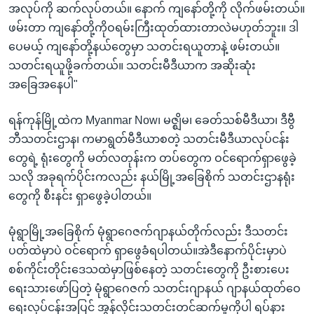
အလုပ်ကို ဆက်လုပ်တယ်။ နောက် ကျနော်တို့ကို လိုက်ဖမ်းတယ်။
ဖမ်းတာ ကျနော်တို့ကိုဝရမ်းကြီးထုတ်ထားတာလဲမဟုတ်ဘူး။ ဒါ
ပေမယ့် ကျနော်တို့နယ်တွေမှာ သတင်းရယူတာနဲ့ ဖမ်းတယ်။
သတင်းရယူဖို့ခက်တယ်။ သတင်းမီဒီယာက အဆိုးဆုံး
အခြေအနေပါ"
ရန်ကုန်မြို့ထဲက Myanmar Now၊ မဇ္ဈိမ၊ ခေတ်သစ်မီဒီယာ၊ ဒီဗွီ
ဘီသတင်းဌာန၊ ကမာရွတ်မီဒီယာစတဲ့ သတင်းမီဒီယာလုပ်ငန်း
တွေရဲ့ ရုံးတွေကို မတ်လတုန်းက တပ်တွေက ဝင်ရောက်ရှာဖွေခဲ့
သလို အခုရက်ပိုင်းကလည်း နယ်မြို့အခြေစိုက် သတင်းဌာနရုံး
တွေကို စီးနင်း ရှာဖွေခဲ့ပါတယ်။
မုံရွာမြို့အခြေစိုက် မုံရွာဂေဇက်ဂျာနယ်တိုက်လည်း ဒီသတင်း
ပတ်ထဲမှာပဲ ဝင်ရောက် ရှာဖွေခံရပါတယ်။အဲဒီနောက်ပိုင်းမှာပဲ
စစ်ကိုင်းတိုင်းဒေသထဲမှာဖြစ်နေတဲ့ သတင်းတွေကို ဦးစားပေး
ရေးသားဖော်ပြတဲ့ မုံရွာဂေဇက် သတင်းဂျာနယ် ဂျာနယ်ထုတ်ဝေ
ရေးလုပ်ငန်းအပြင် အွန်လိုင်းသတင်းတင်ဆက်မှုကိုပါ ရပ်နား