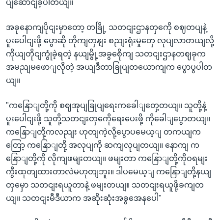
ပျဆောငျခဲ့ပါတယျ။
အခုနောကျပိုငျးမှာတော့ တခြို့ သတငျးဌာနတှကေို စဈတပျနဲ့
ပူးပေါငျးဖို့ ပွောဆို တိုကျတှနျး စညျးရုံးမှုတှေ လုပျလာတယျလို့
ကိုယျတိုငျကွုံခဲ့ရတဲ့ နယျမွို့အခွစေိုကျ သတငျးဌာနတဈခုက
အမညျမဖောျလိုတဲ့ အယျဒီတာခြုပျတယောကျက ပွောပွပါတ
ယျ။
"ကနြောျတို့ကို စဈအုပျခြုပျရေးကခေါျတှေ့တယျ။ သူတို့နဲ့
ပူးပေါငျးဖို့ သူတို့သတငျးတှကေိုရေးပေးဖို့ ကိုခေါျပွောတယျ။
ကနြောျတို့ကလညျး ဟုတျကဲ့လို့ပွောပမေယ့ျ တကယျက
တြော့ ကနြောျတို့ အလုပျကို ဆကျလုပျတယျ။ နောကျ က
နြောျတို့ကို လိုကျဖမျးတယျ။ ဖမျးတာ ကနြောျတို့ကိုဝရမျး
ကွီးထုတျထားတာလဲမဟုတျဘူး။ ဒါပမေယ့ျ ကနြောျတို့နယျ
တှမှော သတငျးရယူတာနဲ့ ဖမျးတယျ။ သတငျးရယူဖို့ခကျတ
ယျ။ သတငျးမီဒီယာက အဆိုးဆုံးအခွအေနပေါ"