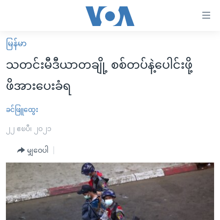
သုံး
ရ
လွယ်ကူ
မြန်မာ
မူလစာမျက်နှာ
စေ
သတင်းမီဒီယာတချို့ စစ်တပ်နဲ့ပေါင်းဖို့
မြန်မာ
သည့်
ဖိအားပေးခံရ
ကမ္ဘာ့သတင်းများ
Link
ဗွီဒီယို
နိုင်ငံတကာ
ခင်ဖြူထွေး
များ
သတင်းလွတ်လပ်ခွင့်
အမေရိကန်
၂၂ ဧၿပီ၊ ၂၀၂၁
ပင်မ
ရပ်ဝန်းတခု လမ်းတခု အလွန်
တရုတ်
အကြောင်းအရာ
မျှဝေပါ
သို့
အင်္ဂလိပ်စာလေ့လာမယ်
အစ္စရေး-ပါလက်စတိုင်း
ကျော်
အပတ်စဉ်ကဏ္ဍများ
အမေရိကန်သုံးအီဒီယံ
ကြည့်
ရေဒီယိုနှင့်ရုပ်သံ အချက်အလက်များ
မကြေးမုံရဲ့ အင်္ဂလိပ်စာ
ရေဒီယို
ရန်
ပင်မ
ရေဒီယို/တီဗွီအစီအစဉ်
ရုပ်ရှင်ထဲက အင်္ဂလိပ်စာ
တီဗွီ