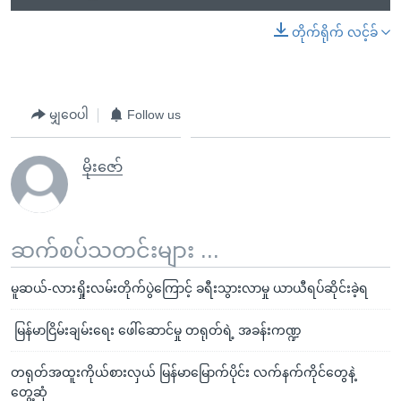
တိုက်ရိုက် လင့်ခ်
မျှဝေပါ
Follow us
မိုးဇော်
ဆက်စပ်သတင်းများ ...
မူဆယ်-လားရှိုးလမ်းတိုက်ပွဲကြောင့် ခရီးသွားလာမှု ယာယီရပ်ဆိုင်းခဲ့ရ
မြန်မာငြိမ်းချမ်းရေး ဖေါ်ဆောင်မှု တရုတ်ရဲ့ အခန်းကဏ္ဍ
တရုတ်အထူးကိုယ်စားလှယ် မြန်မာမြောက်ပိုင်း လက်နက်ကိုင်တွေနဲ့
တွေ့ဆုံ