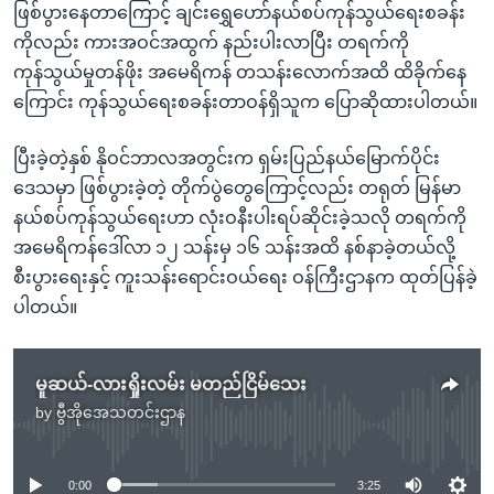
ဖြစ်ပွားနေတာကြောင့် ချင်းရွှေဟော်နယ်စပ်ကုန်သွယ်ရေးစခန်း
ကိုလည်း ကားအဝင်အထွက် နည်းပါးလာပြီး တရက်ကို
ကုန်သွယ်မှုတန်ဖိုး အမေရိကန် တသန်းလောက်အထိ ထိခိုက်နေ
ကြောင်း ကုန်သွယ်ရေးစခန်းတာဝန်ရှိသူက ပြောဆိုထားပါတယ်။
ပြီးခဲ့တဲ့နှစ် နိုဝင်ဘာလအတွင်းက ရှမ်းပြည်နယ်မြောက်ပိုင်း
ဒေသမှာ ဖြစ်ပွားခဲ့တဲ့ တိုက်ပွဲတွေကြောင့်လည်း တရုတ် မြန်မာ
နယ်စပ်ကုန်သွယ်ရေးဟာ လုံးဝနီးပါးရပ်ဆိုင်းခဲ့သလို တရက်ကို
အမေရိကန်ဒေါ်လာ ၁၂ သန်းမှ ၁၆ သန်းအထိ နစ်နာခဲ့တယ်လို့
စီးပွားရေးနှင့် ကူးသန်းရောင်းဝယ်ရေး ဝန်ကြီးဌာနက ထုတ်ပြန်ခဲ့
ပါတယ်။
မူဆယ်-လားရှိုးလမ်း မတည်ငြိမ်သေး
by
ဗွီအိုအေသတင်းဌာန
No media source currently available
0:00
3:25