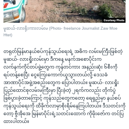
အ
သုတပဒေသာ အင်္ဂလိပ်စာ
ညွန်း
Learning English
စာမျက်နှာ
သို့
ဗွီအိုအေ လူမှုကွန်ယက်များ
မူဆယ်-လားရိုးကားလမ်းမ (Photo- freelance Journalist Zaw Moe
ကျော်
Htet)
ကြည့်
ရန်
တရုတ်မြန်မာနယ်စပ်ကုန်သွယ်ရေးရဲ့ အဓိက လမ်းမကြီးဖြစ်တဲ့
ဘာသာစကားများ
ရှာဖွေ
မူဆယ်- လားရှိုးလမ်းမှာ ဒီကနေ့ မနက်အစောပိုင်းက
ရန်
လက်နက်ကိုင်တပ်ဖွဲ့တွေက ကုန်တင်ကား အနည်းဆုံး ၆စီးကို
နေရာ
ရပ်တန့်စေပြီး ငွေကြေးကောက်ယူသွားတယ်လို့ ဒေသခံ
သို့
အာဏာပိုင်အဖွဲ့အစည်းတွေက ပြောပါတယ်။ မူဆယ်- လားရှိုး
ကျော်
ပြည်ထောင်စုလမ်းမကြီးမှာ ပြီးခဲ့တဲ့ ၂ရက်ကလည်း တိုက်ပွဲ
ရန်
ဖြစ်ပွားခဲ့တာကြောင့် ကုန်သည်တွေကတော့ ရေရှည်မှာ နယ်စပ်
ကုန်သွယ်ရေးကို ထိခိုက်လာမှာစိုးရိမ်နေကြပါတယ်။ ဒီသတင်းကို
တော့ ဗွီအိုအေ မြန်မာပိုင်းရဲ့သတင်းထောက် ကိုမိုးဇော်က တင်ပြ
ထားပါတယ်။