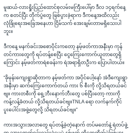
မူဆယ်-လားရှိုးပြည်ထောင်စုလမ်းမကြီးပေါ်မှာ ဒီလ ၁၄ရက်နေ့
က စတင်ပြီး တိုက်ပွဲတွေ ဖြစ်ပွားခဲ့ရာက ဒီကနေ့အထိလည်း
လုံခြုံရေးအခြေအနေဟာ ငြိမ်သက် အေးချမ်းတာမရှိသေးပါ
ဘူး။
ဒီကနေ့ မနက်ခင်းအစောပိုင်းကတော့ နမ့်ဖတ်ကာအနီးမှာ ကုန်
တင်ကားတွေကို ရပ်တန့်စေပြီး ငွေကြေးကောက်ယူတာတွေရှိ
ကြောင်း နမ့်ဖတ်ကာရဲစခန်းက ရဲအရာရှိတဦးက ပြောပါတယ်။
“ခိုမုန်းကျေးရွာဆိုတာက နမ့်ဖတ်ကာ အပိုင်ပေါ့နော် အဲဒီကျေးရွာ
အနီးမှာ ဆက်ကြေးကောက်တယ် ကား ၆ စီးကို လို့သိရတယ်ခင်
ဗျ။ ကားတစီးကို ရှေ့ဘီးနောက်ဘီးတွေ ပစ်ပြီးတော့ ကားကို
ကန့်လန့်ခံတယ် လို့သိရတယ်ခင်ဗျ။TNLA ရော လက်နက်ကိုင်
ပူးပေါင်းအဖွဲ့တွေလို့ သိရတယ်ခင်ဗျ။”
ကားအသွားအလာတွေ ရပ်တန့်ခဲ့တဲ့နောက် တပ်မတော်နဲ့ ရဲတပ်ဖွဲ့
က သွားရောက်ရှင်းလင်းခဲ့ပေမဲ့ နှစ်ဖက် ထိတွေ့တိုက်ပွဲဖြစ်ပွား