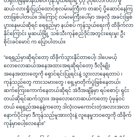
တရုတ်မြန်မာနယ်စပ်ကုန်သွယ်ရေးရဲ့ ၄ပုံ ၃ပုံလောက်ဟာ မူ
ဆယ်-လားရှိုးပြည်ထောင်စုလမ်းမကြီးက တဆင့် ပို့ဆောင်နေကြ
တာဖြစ်ပါတယ်။ ဒါကြောင့် လမ်းမကြီးပေါ်မှာ အခုလို အခင်းဖြစ်
ပွားနေမယ်ဆိုရင် ရေရှည်မှာ နယ်စပ် ကုန်သွယ်ရေးကို ထိခိုက်လာ
နိုင်ကြောင်း မူဆယ်မြို့ သစ်သီးကုန်စည်ဒိုင်အတွင်းရေးမှုး ဦး
စိုင်းခင်မောင် က ပြောပါတယ်။
“ရေရှည်မှာဆိုရင်တော့ ထိခိုက်သွားနိုင်တာပေါ့၊ ဒါပေမယ့်
လောလောဆယ်အနေအထားအရဆိုရင်တော့ ဒီလိုမျိုး
အနေအထားတွေကို ရှောင်ရင်းပြုရင်းနဲ့ သွားလာနေရတာပဲ ၊
ကုန်သည်တွေ ကားသမားတွေ ၊ ရှေ့မှာတိုက်ပွဲဖြစ်နေတယ်၊
ဆက်ကြေးကောက်နေတယ်ဆိုရင် အဲဒီအချိန်မှာ ရပ်စောင့်၊ ရှင်း
တယ်ဆိုရင်ဆက်သွား။ အခုလောလောဆယ်ကတော့ ပုံမှန်ဝင်
တယ် ရေရှည်အနေနဲ့ကတော့ ဒါလုံးဝမကောင်းတဲ့အလားအလာ
နောက်ပိုင်းမှာ ဒီကုန်သည်မူအားလုံးနဲ့ လူနေမှုဘဝတွေကို ထိခိုက်
ကုန်မှာပေါ့လေနော်။”