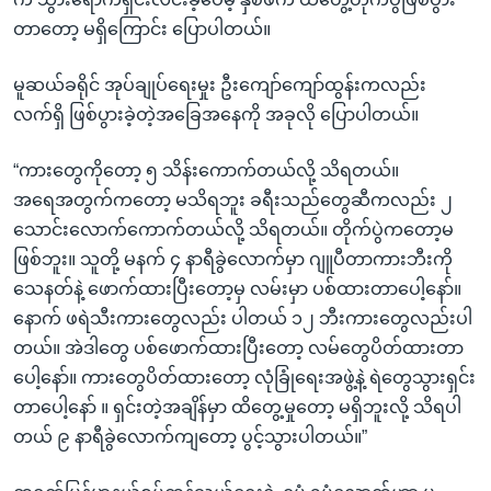
တာတော့ မရှိကြောင်း ပြောပါတယ်။
မူဆယ်ခရိုင် အုပ်ချုပ်ရေးမှုး ဦးကျော်ကျော်ထွန်းကလည်း
လက်ရှိ ဖြစ်ပွားခဲ့တဲ့အခြေအနေကို အခုလို ပြောပါတယ်။
“ကားတွေကိုတော့ ၅ သိန်းကောက်တယ်လို့ သိရတယ်။
အရေအတွက်ကတော့ မသိရဘူး ခရီးသည်တွေဆီကလည်း ၂
သောင်းလောက်ကောက်တယ်လို့ သိရတယ်။ တိုက်ပွဲကတော့မ
ဖြစ်ဘူး။ သူတို့ မနက် ၄ နာရီခွဲလောက်မှာ ဂျူပီတာကားဘီးကို
သေနတ်နဲ့ ဖောက်ထားပြီးတော့မှ လမ်းမှာ ပစ်ထားတာပေါ့နော်။
နောက် ဖရဲသီးကားတွေလည်း ပါတယ် ၁၂ ဘီးကားတွေလည်းပါ
တယ်။ အဲဒါတွေ ပစ်ဖောက်ထားပြီးတော့ လမ်တွေပိတ်ထားတာ
ပေါ့နော်။ ကားတွေပိတ်ထားတော့ လုံခြုံရေးအဖွဲ့နဲ့ ရဲတွေသွားရှင်း
တာပေါ့နော် ။ ရှင်းတဲ့အချိန်မှာ ထိတွေ့မှုတော့ မရှိဘူးလို့ သိရပါ
တယ် ၉ နာရီခွဲလောက်ကျတော့ ပွင့်သွားပါတယ်။”