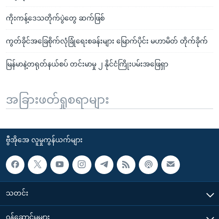
ကိုးကန့်ဒေသတိုက်ပွဲတွေ ဆက်ဖြစ်
ကွတ်ခိုင်အခြေစိုက်လုံခြုံရေးစခန်းများ မြောက်ပိုင်း မဟာမိတ် တိုက်ခိုက်
မြန်မာနဲ့တရုတ်နယ်စပ် တင်းမာမှု ၂ နိုင်ငံကြိုးပမ်းအဖြေရှာ
အခြားဖတ်ရှုစရာများ
ဗွီအိုအေ လူမှုကွန်ယက်များ
သတင်း
၀န်ဆောင်မှုများ