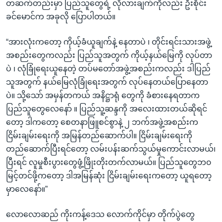
တဆက်တည်းမှာ ပြည်သူတွေရဲ့ လိုလားချက်ကိုလည်း ဦးစိုင်း
ခင်မောင်က အခုလို ပြောပါတယ်။
“အားလုံးကတော့ ကိုယ့်ခံယူချက်နဲ့ နေတာပဲ ၊ တိုင်းရင်းသားအဖွဲ့
အစည်းတွေကလည်း ပြည်သူအတွက် ကိုယ့်နယ်မြေကို လုပ်တာ
ပဲ ၊ လုံခြုံရေးယူနေတဲ့ တပ်မတော်အဖွဲ့အစည်းကလည်း ဒါပြည်
သူအတွက် နယ်မြေလုံခြုံရေးအတွက် လုပ်နေတယ်ပြောနေတာ
ပဲ။ သို့သော် အမှန်တကယ် အနိဋ္ဌာရုံ တွေကို ခံစားနေရတာက
ပြည်သူတွေလေနော် ။ ပြည်သူ့ဆန္ဒကို အလေးထားတယ်ဆိုရင်
တော့ ဒါကတော့ စေတနာဖြူစင်စွာနဲ့ ၂ ဘက်အဖွဲ့အစည်းက
ငြိမ်းချမ်းရေးကို အမြန်တည်ဆောက်ပါ။ ငြိမ်းချမ်းရေးကို
တည်ဆောက်ပြီးရင်တော့ လမ်းပန်းဆက်သွယ်မှုကောင်းလာမယ်၊
ပြီးရင် လူမှုစီးပွားတွေဖွံ့ဖြိုးတိုးတက်လာမယ်။ ပြည်သူတွေဘ၀
မြင့်တင်ဖို့ကတော့ ဒါအမြန်ဆုံး ငြိမ်းချမ်းရေးကတော့ ယူရတော့
မှာလေနော်။”
လောလောဆည် ကိုးကန့်ဒေသ လောက်ကိုင်မှာ တိုက်ပွဲတွေ