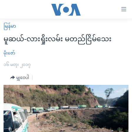
သုံး
ရ
လွယ်ကူ
မြန်မာ
မူလစာမျက်နှာ
စေ
မူဆယ်-လားရှိုးလမ်း မတည်ငြိမ်သေး
မြန်မာ
သည့်
ကမ္ဘာ့သတင်းများ
မိုးဇော်
Link
ဗွီဒီယို
နိုင်ငံတကာ
၁၆ မတ္၊ ၂၀၁၇
များ
သတင်းလွတ်လပ်ခွင့်
အမေရိကန်
မျှဝေပါ
ပင်မ
ရပ်ဝန်းတခု လမ်းတခု အလွန်
တရုတ်
အကြောင်းအရာ
သို့
အင်္ဂလိပ်စာလေ့လာမယ်
အစ္စရေး-ပါလက်စတိုင်း
ကျော်
အပတ်စဉ်ကဏ္ဍများ
အမေရိကန်သုံးအီဒီယံ
ကြည့်
ရေဒီယိုနှင့်ရုပ်သံ အချက်အလက်များ
မကြေးမုံရဲ့ အင်္ဂလိပ်စာ
ရေဒီယို
ရန်
ပင်မ
ရေဒီယို/တီဗွီအစီအစဉ်
ရုပ်ရှင်ထဲက အင်္ဂလိပ်စာ
တီဗွီ