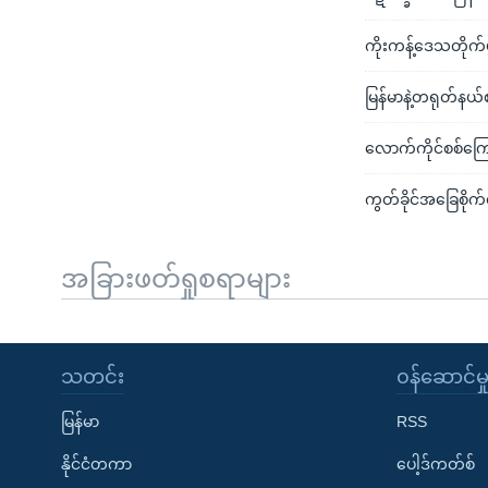
ကိုးကန့်ဒေသတိုက်
မြန်မာနဲ့တရုတ်နယ်စပ
လောက်ကိုင်စစ်ကြေ
ကွတ်ခိုင်အခြေစိုက်
အခြားဖတ်ရှုစရာများ
သတင်း
၀န်ဆောင်မှ
မြန်မာ
RSS
နိုင်ငံတကာ
ပေါ့ဒ်ကတ်စ်