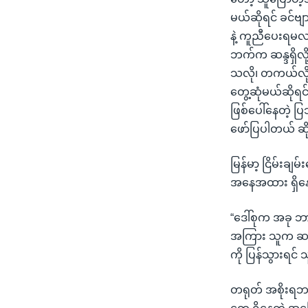
မယ်ဆိုရင် ခင်ဗျ
နဲ့ ကူညီပေးရမလ
ဘက်က ဆန္ဒရှိလို
သလို၊ တကယ်လို့ လ
တွေ့ဆုံမယ်ဆိုရ
ဖြစ်ပေါ်နေတဲ့ ပြဿ
ဖော်ပြပါတယ် ဆိ
မြန်မာ့ ငြိမ်းခ
အနေအထား ရှိနေ
“ဒေါ်စုက အခု ဘ
အကြား သူက ဆက်သ
ကို ပြန်သွားရင်
တရုတ် အစိုးရဘက်