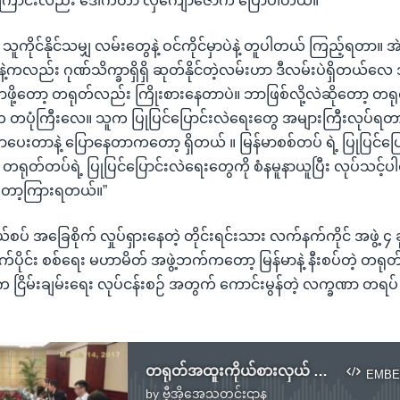
အကြောင်းလည်း ဒေါက်တာ လှကျော်ဇောက ပြောပါတယ်။
ိုင်နိုင်သမျှ လမ်းတွေနဲ့ ဝင်ကိုင်မှာပဲနဲ့ တူပါတယ် ကြည့်ရတာ။ အဲဒ
ကလည်း ဂုဏ်သိက္ခာရှိရှိ ဆုတ်နိုင်တဲ့လမ်းဟာ ဒီလမ်းပဲရှိတယ်လေ အ
ု့တော့ တရုတ်လည်း ကြိုးစားနေတာပဲ။ ဘာဖြစ်လို့လဲဆိုတော့ တရ
ပုံကြီးလေ။ သူက ပြုပြင်ပြောင်းလဲရေးတွေ အများကြီးလုပ်ရတ
ာပေးတာနဲ့ ပြောနေတာကတော့ ရှိတယ် ။ မြန်မာစစ်တပ် ရဲ့ ပြုပြင်ပြေ
 တရုတ်တပ်ရဲ့ ပြုပြင်ပြောင်းလဲရေးတွေကို စံနမူနာယူပြီး လုပ်သင့်ပ
ော့ကြားရတယ်။”
စပ် အခြေစိုက် လှုပ်ရှားနေတဲ့ တိုင်းရင်းသား လက်နက်ကိုင် အဖွဲ့ ၄ ခုတိ
်ပိုင်း စစ်ရေး မဟာမိတ် အဖွဲ့ဘက်ကတော့ မြန်မာနဲ့ နီးစပ်တဲ့ တရုတ်လိ
မှုက ငြိမ်းချမ်းရေး လုပ်ငန်းစဉ် အတွက် ကောင်းမွန်တဲ့ လက္ခဏာ တရပ်
တရုတ်အထူးကိုယ်စားလှယ် မြန်မာမြောက်ပိုင်း လက်နက်ကိုင်တွေနဲ့ တွေ့ဆုံ
EMBE
by
ဗွီအိုအေသတင်းဌာန