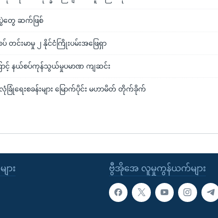
ပွဲတွေ ဆက်ဖြစ်
် တင်းမာမှု ၂ နိုင်ငံကြိုးပမ်းအဖြေရှာ
ာင့် နယ်စပ်ကုန်သွယ်မှုပမာဏ ကျဆင်း
လုံခြုံရေးစခန်းများ မြောက်ပိုင်း မဟာမိတ် တိုက်ခိုက်
ုများ
ဗွီအိုအေ လူမှုကွန်ယက်များ