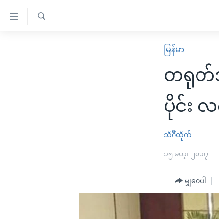
သုံး
ရ
ရှာဖွေ
လွယ်ကူ
မူလစာမျက်နှာ
မြန်မာ
ရ
စေ
မြန်မာ
လာ
တရုတ်အ
သည့်
ဒ်
ကမ္ဘာ့သတင်းများ
Link
ဗွီဒီယို
နိုင်ငံတကာ
ပိုင်း 
များ
သတင်းလွတ်လပ်ခွင့်
အမေရိကန်
ပင်မ
ရပ်ဝန်းတခု လမ်းတခု အလွန်
တရုတ်
သိင်္ဂီထိုက်
အကြောင်းအရာ
အင်္ဂလိပ်စာလေ့လာမယ်
အစ္စရေး-ပါလက်စတိုင်း
၁၅ မတ္၊ ၂၀၁၇
သို့
အပတ်စဉ်ကဏ္ဍများ
အမေရိကန်သုံးအီဒီယံ
ကျော်
မျှဝေပါ
ကြည့်
ရေဒီယိုနှင့်ရုပ်သံ အချက်အလက်များ
မကြေးမုံရဲ့ အင်္ဂလိပ်စာ
ရေဒီယို
ရန်
ရေဒီယို/တီဗွီအစီအစဉ်
ရုပ်ရှင်ထဲက အင်္ဂလိပ်စာ
တီဗွီ
ပင်မ