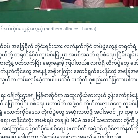
က်ကိုင်တွေနဲ့ တွေ့ဆုံ (northern alliance - burma)
်စပ် အခြေစိုက် တိုင်းရင်းသား လက်နက်ကိုင် တပ်ဖွဲ့တွေနဲ့ တရုတ်ရဲ့ 
တို့ တရုတ်နိုင်ငံ ကူးမင်းမြို့မှာ အပစ်အခတ် ရပ်စဲရေး၊ ငြိမ်းချမ်း
ို့နဲ့ ပတ်သက်ပြီး ဆွေးနွေးခဲ့ကြပါတယ်။ လက်ရှိ တိုက်ပွဲတွေ ဖေ
လက်နက်ကိုင်တွေ အနေနဲ့ အစိုးရကြား ဆောင်ရွက်ပေးနိုင်တဲ့ အခြေ
းလှယ်က ကမ်းလှမ်းခဲ့တာပါ။ မသိဂီ ၤထိုက် စုစည်းတင်ပြထားပါတ
ရေး ဝန်ကြီးဌာနရဲ့ မြန်မာဆိုင်ရာ အထူးကိုယ်စားလှယ် စွန်းကော်ရှမ်းနဲ
 မြောက်ပိုင်း စစ်ရေး မဟာမိတ် အဖွဲ့ဝင် ကိုယ်စားလှယ်တွေ ကူမင်းမြို
 လောက်ကိုင်ဒေသ တိုက်ပွဲတွေ အဆုံးသတ်ဖို့ အပါအဝင် ၂၁ ရာစု ပ
၊ တနိုင်ငံလုံး အပစ်ရပ် စာချုပ် NCA အပေါ် သဘောထား တို့ကို နှ
ဲ့ အကြောင်း မြောက်ပိုင်း စစ်ရေး မဟာမိတ် အဖွဲ့ဝင် ရခိုင်လက်နက်ကို
ိုလ်မှူးချုပ် ဒေါက်တာ ညိုထွန်းအောင် က အခုလို ပြောပါတယ်။