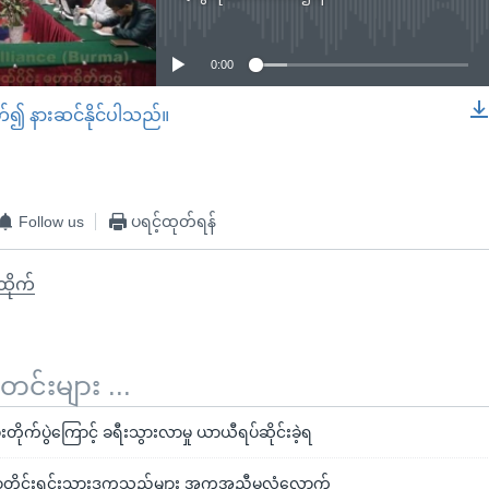
No media source currently available
0:00
တ်၍ နားဆင်နိုင်ပါသည်။
EMBED
Follow us
ပရင့်ထုတ်ရန်
ီထိုက်
်းများ ...
တိုက်ပွဲကြောင့် ခရီးသွားလာမှု ယာယီရပ်ဆိုင်းခဲ့ရ
မာတိုင်းရင်းသားဒုက္ခသည်များ အကူအညီမလုံလောက်