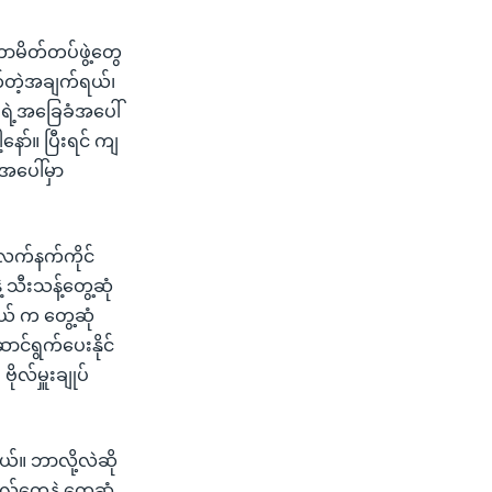
ဟာမိတ်တပ်ဖွဲ့တွေ
်တဲ့အချက်ရယ်၊
ံရဲ့အခြေခံအပေါ်
ာ်။ ပြီးရင် ကျ
 အပေါ်မှာ
လက်နက်ကိုင်
့ သီးသန့်တွေ့ဆုံ
ယ် က တွေ့ဆုံ
ာင်ရွက်ပေးနိုင်
ုလ်မှူးချုပ်
ယ်။ ဘာလို့လဲဆို
်တွေနဲ့ တွေ့ဆုံ