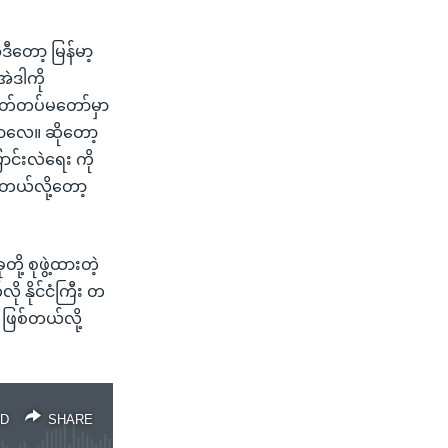
ီတော့ မြန်မာ့
ဲဒါကို
ုတ်တပ်မတော်မှာ
ာလေ။ ဆိုတော့
ာင်းလဲရေး ကို
ါတယ်လို့တော့
ု့ စုဖွဲ့ထားတဲ့
ု နိုင်ငံကြီး တ
 ဖြစ်တယ်လို့
D
SHARE