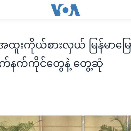
ထူးကိုယ်စားလှယ် မြန်မာမြ
လက်နက်ကိုင်တွေနဲ့ တွေ့ဆုံ