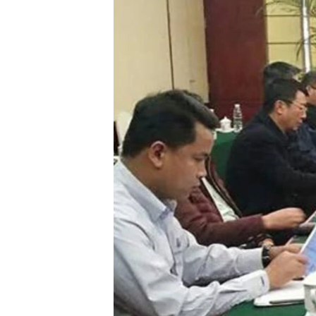
သုတပဒေသာ အင်္ဂလိပ်စာ
အ
ညွန်း
စာမျက်နှာ
သို့
ကျော်
ကြည့်
ရန်
ရှာဖွေ
ရန်
နေရာ
သို့
ကျော်
ရန်