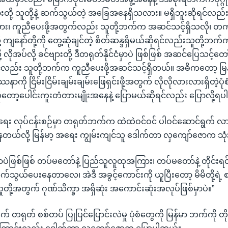
ားတို့ သူတို့နဲ့ ဆက်သွယ်တဲ့ အခြေအနေရှိသလား။ မရှိဘူးဆိုရင်လည်း
ား၊ ကူညီပေးဖို့အတွက်လည်း သူတို့ဘက်က အဆင်သင့်ရှိသလို၊ တကယ
့ ကျနော်တို့ကို တွေ့ဆုံချင်တဲ့ စိတ်ဆန္ဒရှိမယ်ဆိုရင်လည်းသူတို့ဘက
ိုအပ်လို့ ခင်ဗျားတို့ ဒီတရုတ်နိုင်ငံမှာပဲ ဖြစ်ဖြစ် အဆင်ပြေသင့်တ
င်လည်း သူတို့ဘက်က ကူညီပေးဖို့အဆင်သင့်ရှိတယ်။ အဓိကတော့ မြန
နာကို ငြိမ်းငြိမ်းချမ်းချမ်းဖြေရှင်းဖို့အတွက် လိုလိုလားလားရှိတဲ့ပုံစံမ
ုတော့ပေါင်းကူးတံတားမျိုးအနေနဲ့ ပြောမယ်ဆိုရင်လည်း ပြောလို့ရပ
ျမ်းရေး လုပ်ငန်းစဉ်မှာ တရုတ်ဘက်က ထဲထဲဝင်ဝင် ပါဝင်ဆောင်ရွက် လ
တယ်လို့ မြန်မာ့ အရေး ကျွမ်းကျင်သူ ဒေါက်တာ လှကျော်ဇောက သ
ာပဲဖြစ်ဖြစ် တပ်မတော်နဲ့ ပြည်သူလူထုအကြား၊ တပ်မတော်နဲ့ တိုင်းရ
ွယ်ပေးနေတာလေ၊ အဲဒီ အခွင့်ကောင်းကို ယူပြီးတော့ မိမိတို့ရဲ့
 သူတို့အတွက် ဂုဏ်သိက္ခာ အရှိဆုံး အကောင်းဆုံးအလုပ်ဖြစ်မှာပဲ။”
 တရုတ် စစ်တပ် ပြုပြင်ပြောင်းလဲမှု ပုံစံတွေကို မြန်မာ ဘက်ကို တ