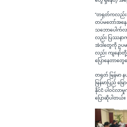
တွေ ရှိနေတဲ့ 
“တရုတ်ကလည်း သူက
တပ်မတော်အနေနဲ့
သဘောပေါက်လာဖိ
လည်း ပြဿနာက တ
အဲဒါတွေကို ဥပမ
လည်း ကျနော်တို့
ပြောနေတာတွေတ
တရုတ် မြန်မာ နယ်
မြန်မာပြည် မြောက
နိုင်ငံ ပါဝင်လာ
ပြောဆိုပါတယ်။