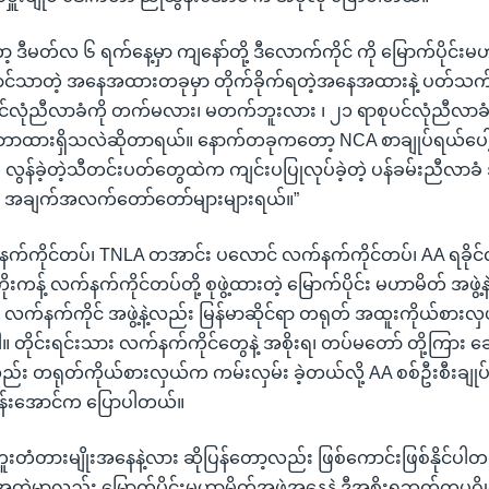
 ဒီမတ်လ ၆ ရက်နေ့မှာ ကျနော်တို့ ဒီလောက်ကိုင် ကို မြောက်ပိုင်းမ
ှောင်သာတဲ့ အနေအထားတခုမှာ တိုက်ခိုက်ရတဲ့အနေအထားနဲ့ ပတ်သက
ုပင်လုံညီလာခံကို တက်မလား၊ မတက်ဘူးလား ၊ ၂၁ ရာစုပင်လုံညီလာခ
ောထားရှိသလဲဆိုတာရယ်။ နောက်တခုကတော့ NCA စာချုပ်ရယ်ပေါ့နေ
းက လွန်ခဲ့တဲ့သီတင်းပတ်တွေထဲက ကျင်းပပြုလုပ်ခဲ့တဲ့ ပန်ခမ်းညီလာခံ
အချက်အလက်တော်တော်များများရယ်။”
က်ကိုင်တပ်၊ TNLA တအာင်း ပလောင် လက်နက်ကိုင်တပ်၊ AA ရခိုင်
းကန့် လက်နက်ကိုင်တပ်တို့ စုဖွဲ့ထားတဲ့ မြောက်ပိုင်း မဟာမိတ် အဖွဲ့နဲ
လက်နက်ကိုင် အဖွဲ့နဲ့လည်း မြန်မာဆိုင်ရာ တရုတ် အထူးကိုယ်စားလှ
ါ။ တိုင်းရင်းသား လက်နက်ကိုင်တွေနဲ့ အစိုးရ၊ တပ်မတော် တို့ကြား ဆေ
ည်း တရုတ်ကိုယ်စားလှယ်က ကမ်းလှမ်း ခဲ့တယ်လို့ AA စစ်ဦးစီးချုပ် ဗိ
န်းအောင်က ပြောပါတယ်။
ကူးတံတားမျိုးအနေနဲ့လား ဆိုပြန်တော့လည်း ဖြစ်ကောင်းဖြစ်နိုင်ပါတ
ထဲမှာလည်း မြောက်ပိုင်းမဟာမိတ်အဖွဲ့အနေနဲ့ ဒီအစိုးရဘက်ကပုဂ္ဂိုလ