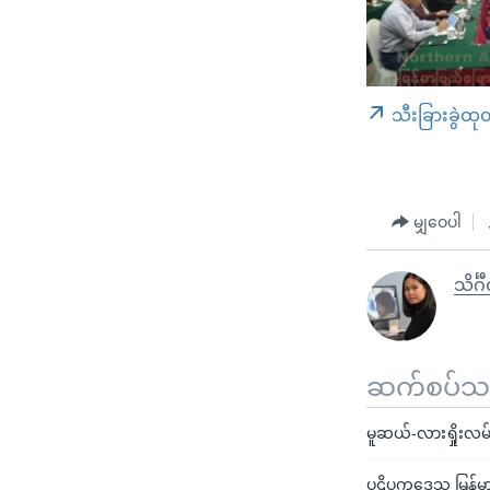
သီးခြားခွဲထု
မျှဝေပါ
သိင်္ဂ
ဆက်စပ်သတင
မူဆယ်-လားရှိုးလမ်း
ပဋိပက္ခဒေသ မြန်