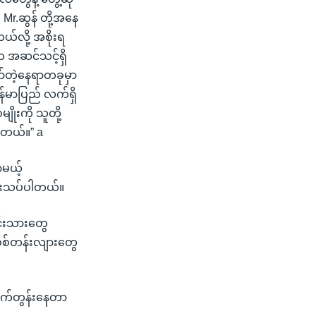
 Mr.ဆွန် တို့အနေ
်လို့ အစိုးရ
်က အဆင်သင့်ရှိ
ော်တဲ့နေရာတခုမှာ
်မာပြည် လက်ရှိ
ျိုးကို သူတို့
ါတယ်။” a
ာမယ့်
ုံးသပ်ပါတယ်။
င်းသားတွေ
 စစ်တန်းလျားတွေ
ိုက်တွန်းနေတာ