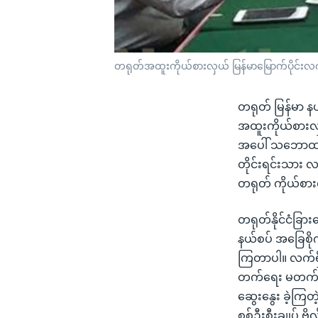
တရုတ်အထူးကိုယ်စားလှယ် မြန်မာမြောက်ပိုင်းလက်န
တရုတ် မြန်မာ နယ
အထူးကိုယ်စားလှယ်
အပေါ် သဘောထားတ
တိုင်းရင်းသား 
တရုတ် ကိုယ်စာ
တရုတ်နိုင်ငံခြား
နယ်စပ် အခြေစိုက်
ကြတာပါ။ လက်ရှိ
တက်ရေး မတက်ရေး
ဆွေးနွေး ခဲ့ကြတ
စစ်ဦးစီးချုပ် ဗ