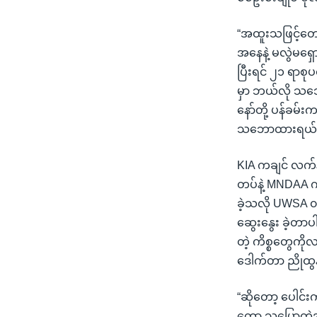
“အထူးသဖြင့်တော့
အနေနဲ့ မလွဲမရ
ပြီးရင် ၂၁ ရာစ
မှာ ဘယ်လို သဘ
နော်တို့ ပန်ခမ်
သဘောထားရယ် 
KIA ကချင် လက်န
တပ်နဲ့ MNDAA ကို
ခဲ့သလို UWSA ၀ 
ဆွေးနွေး ခဲ့တာပ
တဲ့ ကိစ္စတွေကိုလ
ဒေါက်တာ ညိုထွ
“ဆိုတော့ ပေါင်း
တော့ သူပြောတဲ့အ