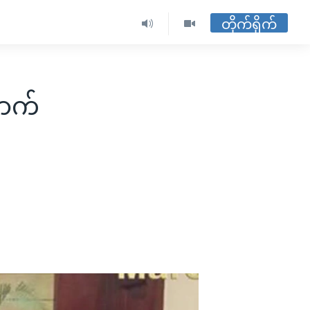
တိုက်ရိုက်
ောက်