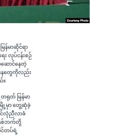
မြန်မာဆိုင်ရာ
ရေး လုပ်ငန်းစဉ်
ာ်ဆောင်နေတဲ့
အနေတွေကိုလည်း
ယ်။
့ တရုတ် မြန်မာ
့မှာ တွေ့ဆုံခဲ့
င်လုံညီလာခံ
စ်ဘက်တို့
င်တပ်ရဲ့