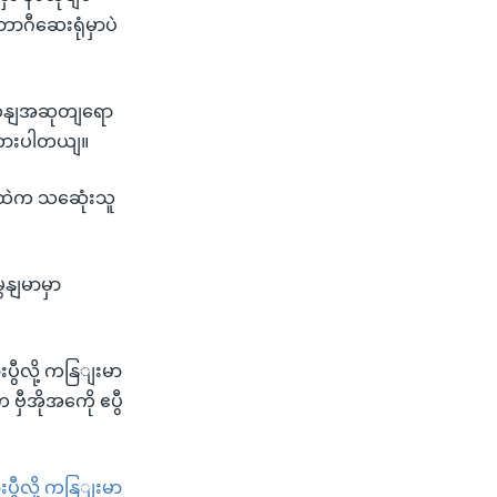
ီဆေးရုံမှာပဲ
ျးထနျအဆုတျရော
ာထားပါတယျ။
ှထေဲက သဆေုံးသူ
နျမာမှာ
ွီလို့ ကနြျးမာ
ှီအိုအကေို ဧပွီ
ွီလို့ ကနြျးမာ