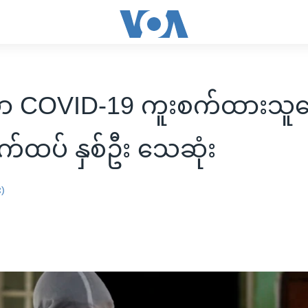
မှာ COVID-19 ကူးစက်ထားသူ
်ထပ် နှစ်ဦး သေဆုံး
း)