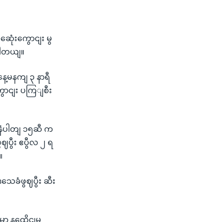
ေုံးကွောငျး မွ
ျပါတယျ။
ေ့မနကျ ၃ နာရီ
ာငျး ပကြျစီး
ာနံပါတျ ၁၅ဆီ က
ပွီး ဧပွီလ ၂ ရ
။
ေခံဖွဈပွီး ဆီး
ှာ နထေိုငျမ