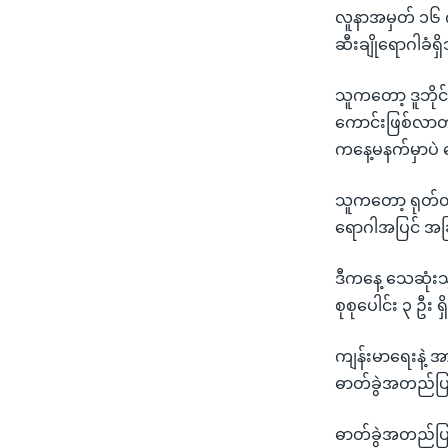
လူနာအမှတ် ၁၆ က
ဆီးချိုရောဂါခံရ
သူကတော့ ဒူဘိုင
ကောင်းဖြစ်လာတ
ကနေ့မနက်မှာပဲ 
သူကတော့ ရုတ်တရ
ရောဂါအပြင် အခ
ဒီကနေ့ သေဆုံးသွ
စုစုပေါင်း ၃ ဦး ရ
ကျန်းမာရေးနဲ့ 
ဓာတ်ခွဲအတည်ပြ
ဓာတ်ခွဲအတည်ပြု