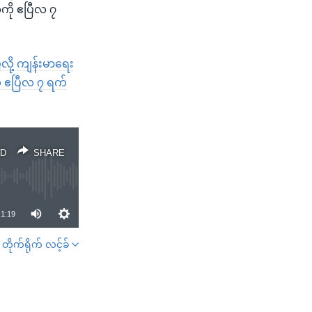
ကို ဧပြီလ ၇
ို့ ကျန်းမာရေး
ု ဧပြီလ ၇ ရက်
D
SHARE
1:19
တိုက်ရိုက် လင့်ခ်
SHARE