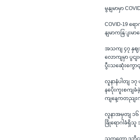
မွနျမာမှာ COV
COVID-19 ရောဂါ
နျမာကနြျးမာရေး
အသကျ ၄၇ နှဈအရှ
လောကျမှာ ပွင
ပွီးသဆေုံးကွေ
လူနာနံပါတျ ၁၇ 
နပေိုးကူးစကျခံ
ကျနေ့ကတညျးက က
လူနာအမှတျ ၁၆ 
ခြိုရောဂါခံရှိသ
သူကတော့ ဒူဘိုင