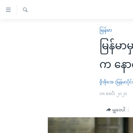
သုံး
ရ
ရှာဖွေ
လွယ်ကူ
မူလစာမျက်နှာ
မြန်မာ
ရ
စေ
မြန်မာ
လာ
မြန်မာ
သည့်
ဒ်
ကမ္ဘာ့သတင်းများ
Link
ဗွီဒီယို
နိုင်ငံတကာ
က နောက
များ
သတင်းလွတ်လပ်ခွင့်
အမေရိကန်
ပင်မ
ရပ်ဝန်းတခု လမ်းတခု အလွန်
တရုတ်
ဗွီအိုအေ (မြန်မာပိုင်
အကြောင်းအရာ
အင်္ဂလိပ်စာလေ့လာမယ်
အစ္စရေး-ပါလက်စတိုင်း
၀၈ ဧၿပီ၊ ၂၀၂၀
သို့
အပတ်စဉ်ကဏ္ဍများ
အမေရိကန်သုံးအီဒီယံ
ကျော်
မျှဝေပါ
ကြည့်
ရေဒီယိုနှင့်ရုပ်သံ အချက်အလက်များ
မကြေးမုံရဲ့ အင်္ဂလိပ်စာ
ရေဒီယို
ရန်
ရေဒီယို/တီဗွီအစီအစဉ်
ရုပ်ရှင်ထဲက အင်္ဂလိပ်စာ
တီဗွီ
ပင်မ