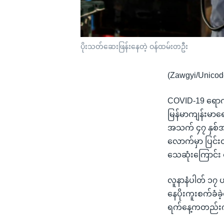
ပိုးသတ်ဆေးဖြန်းနေတဲ့ ဝန်ထမ်းတဦး
(Zawgyi/Unicod
COVID-19 ရောဂါက
မြန်မာကျန်းမာရ
အသက် ၄၇ နှစ်အရ
လောက်မှာ ပြင်း
သေဆုံးကြောင်း
လူနာနံပါတ် ၁၇ 
နေပိုးကူးစက်ခံခ
ရက်နေ့ကတည်းက က