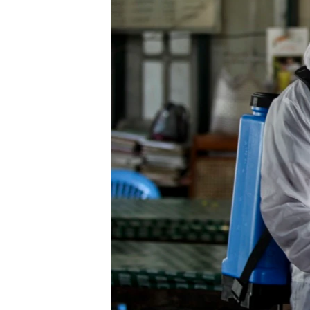
သုတပဒေသာ အင်္ဂလိပ်စာ
အ
ညွန်း
စာမျက်နှာ
သို့
ကျော်
ကြည့်
ရန်
ရှာဖွေ
ရန်
နေရာ
သို့
ကျော်
ရန်