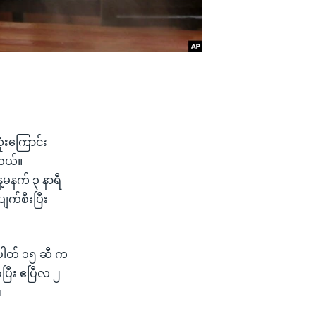
ုံးကြောင်း
ါတယ်။
့မနက် ၃ နာရီ
က်စီးပြီး
ံပါတ် ၁၅ ဆီ က
ပြီး ဧပြီလ ၂
။