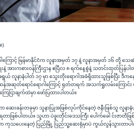
e)
ြောင့် မြန်မာနိုင်ငံက လူနာအမှတ် ၁၇ နဲ့ လူနာအမှတ် ၁၆ တို့ သေဆ
ေးနဲ့ အားကစားဝန်ကြီးဌာန ဧပြီလ ၈ ရက်နေ့စွဲနဲ့ သတင်းထုတ်ပြန်ပ
ွယ် လူနာနံပါတ် ၁၇ မှာ သွေးတိုးရောဂါအခံရှိထားသူဖြစ်ပြီး ဒီကနေ
ထန်အဆုတ်ရောင်ရောဂါကြောင့် ရုတ်တရက် အသက်ရှုလမ်းကြောင်း ပျ
 ကြေငြာချက်ထဲမှာ ဖော်ပြထားပါတယ်။
ဟာ ဆေးခန်းတခုမှာ သူနာပြုအဖြစ်လုပ်ကိုင်နေတဲ့ ဇနီးဖြစ်သူ လူနာန
ဲ့ရတာဖြစ်ပါတယ်။ သူဟာ ပဲခူးတိုင်းဒေသကြီး ပေါက်ခေါ င်းဇာတိဖြစ်
ုသပေးနေတဲ့ ပြည်မြို့ ပြည်သူ့ဆေးရုံမှာပဲ ကွယ်လွန်သွားတာပါ