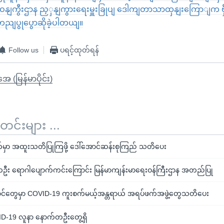
ဝနျကွီးဌာန ညှှနျကွားရေးမှူးခြုပျ ဒေါကျတာသာထှနျးကြောျက ဗှ
ညျပွုပွောဆိုခဲ့ပါတယျ။
Follow us
ပရင့်ထုတ်ရန်
ုအေ (မြန်မာပိုင်း)
်းများ ...
မှာ အထူးသတိပြုကြဖို့ ဒေါ်အောင်ဆန်းစုကြည် သတိပေး
ဦး ရောဂါပျောက်ကင်းကြောင်း မြန်မာကျန်းမာရေးဝန်ကြီးဌာန အတည်ပြု
င်တွေမှာ COVID-19 ကူးစက်မယ့်အန္တရာယ် အရပ်ဖက်အဖွဲ့တွေသတိပေး
OVID-19 လူနာ နောက်တဦးတွေ့ရှိ