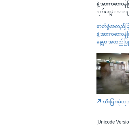
နဲ့ အားကစားဝန်
ရက်နေ့မှာ အတည်
ဓာတ်ခွဲအတည်ပြု
နဲ့ အားကစားဝန်က
နေ့မှာ အတည်ပြု
သီးခြားခွဲထု
[Unicode Versio