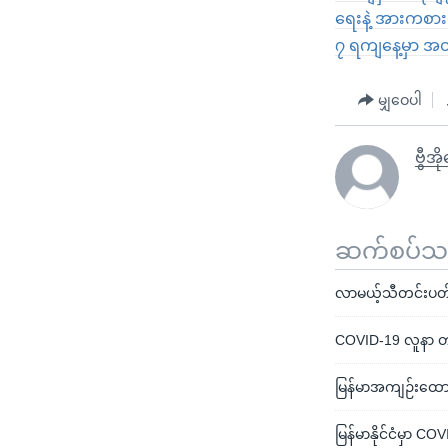
ရေးနဲ့ အားကစား
၇ ရကျနေ့မှာ အတ
မျှဝေပါ
ဗွီအိ
ဆက်စပ်သတင
လာမယ့်သီတင်းပတ်
COVID-19 လူနာ တ
မြန်မာအကျဉ်းထော
မြန်မာနိုင်ငံမှာ C