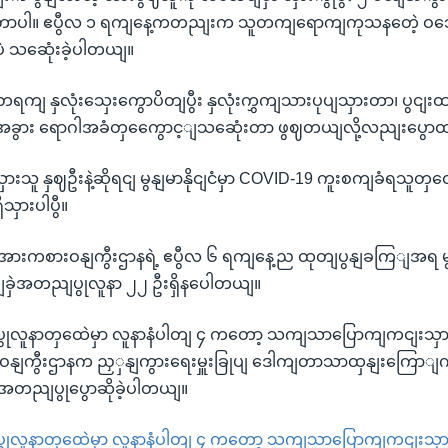
ာပါ။ ဧပွီလ ၁ ရကျနေ့ကတညျးက သူတကျရောကျကုသနတေဲ့ ဝဘောဂ
ဲ သဆေုံးခဲ့ပါတယျ။
ရကျ နှလုံးသှေးကွောပိတျပွီး နှလုံးကွှကျသားပုပျသှားတာ၊ ပွင
 အခွား ရောဂါအခံတှကွေောင့ျသဆေုံးတာ ဖွဈတယျလို့လညျးပွေ
ှားသူ နှဈဦးနဲ့ဆိုရငျ မွနျမာနိုငျငံမှာ COVID-19 ကူးစကျခံရသူတ
ိသှားပါပွီ။
 အားကစားဝနျကွီးဌာနရဲ့ ဧပွီလ ၆ ရကျနေ့ည ထုတျပွနျခကြျအရ မွ
ခှဲအတညျပွုလူနာ ၂၂ ဦးရှိနပေါတယျ။
ုလူနာတှထေဲမှာ လူနာနံပါတျ ၄ ကတော့ သကျသာပြောကျကငျးသှားပ
ဝနျကွီးဌာနက ညှှနျကွားရေးမှူးခြုပျ ဒေါကျတာသာထှနျးကြောျက ဗ
 အတညျပွုပွောဆိုခဲ့ပါတယျ။
ုလူနာတှထေဲမှာ လူနာနံပါတျ ၄ ကတော့ သကျသာပြောကျကငျးသှားပ