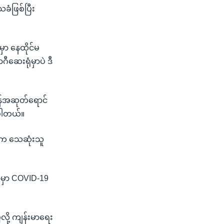
ံဖြစ်ပြီး
ှာ နေထိုင်မ
ေးရုံမှာပဲ ဒီ
ထန်အဆုတ်ရောင်
ပါတယ်။
ထဲက သေဆုံးသူ
ာမှာ COVID-19
ို့ ကျန်းမာရေး