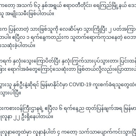
တော့ အသက် ၆၃ နှစ်အရွယ် ဧရာဝတီတိုင်း၊ ရေကြည်မြို့နယ် ဒေသခ
ှိသူ အမျိုးသမီးဖြစ်ပါတယ်။
်းက ပြန်လာတဲ့ သားဖြစ်သူကို လေဆိပ်မှာ သွားကြိုပြီး ၂ ပတ်အကြာမ
ာပါ။ ဧပြီလ ၁ ရက်နေ့ကတည်းက သူတက်ရောက်ကုသနေတဲ့ ဝေဘာဂီဆ
သေဆုံးခဲ့ပါတယ်။
က် နှလုံးသွေးကြောပိတ်ပြီး နှလုံးကြွက်သားပုပ်သွားတာ၊ ပြင်း
ြား ရောဂါအခံတွေကြောင့်သေဆုံးတာ ဖြစ်တယ်လို့လည်းပြောထား
ားသူ နှစ်ဦးနဲ့ဆိုရင် မြန်မာနိုင်ငံမှာ COVID-19 ကူးစက်ခံရသူတွေ
ှိသွားပါပြီ။
အားကစားဝန်ကြီးဌာနရဲ့ ဧပြီလ ၆ ရက်နေ့ည ထုတ်ပြန်ချက်အရ မြန်မ
ုလူနာ ၂၂ ဦးရှိနေပါတယ်။
လူနာတွေထဲမှာ လူနာနံပါတ် ၄ ကတော့ သက်သာပျောက်ကင်းသွားပြီလ