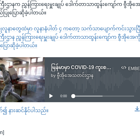
ကြီးဌာနက ညွှန်ကြားရေးမှူးချုပ် ဒေါက်တာသာထွန်းကျော်က ဗွီအိုအေ
ပြုပြောဆိုခဲ့ပါတယ်။
လူနာတွေထဲမှာ လူနာနံပါတ် ၄ ကတော့ သက်သာပျောက်ကင်းသွားပြီလ
ြီးဌာန ညွှန်ကြားရေးမှူးချုပ် ဒေါက်တာသာထွန်းကျော်က ဗွီအိုအေကိ
ပြောဆိုခဲ့ပါတယ်။
မြန်မာမှာ COVID-19 ကူးစက်ထားသူတွေထဲက နောက်ထပ် နှစ်ဦး သေဆုံး
EMBE
by
ဗွီအိုအေသတင်းဌာန
No media source currently available
0:00
တ်၍ နားဆင်နိုင်ပါသည်။
EMBED
n]