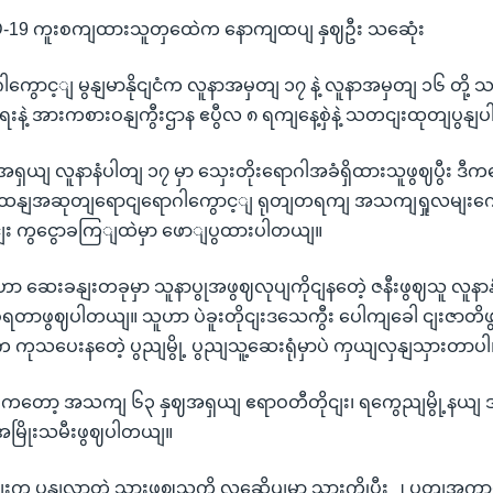
ID-19 ကူးစကျထားသူတှထေဲက နောကျထပျ နှဈဦး သဆေုံး
ကွောင့ျ မွနျမာနိုငျငံက လူနာအမှတျ ၁၇ နဲ့ လူနာအမှတျ ၁၆ တို့ သဆ
နဲ့ အားကစားဝနျကွီးဌာန ဧပွီလ ၈ ရကျနေ့စှဲနဲ့ သတငျးထုတျပွန
ယျ လူနာနံပါတျ ၁၇ မှာ သှေးတိုးရောဂါအခံရှိထားသူဖွဈပွီး ဒီကန
ျးထနျအဆုတျရောငျရောဂါကွောင့ျ ရုတျတရကျ အသကျရှုလမျးကွေ
ာငျး ကွငွောခကြျထဲမှာ ဖောျပွထားပါတယျ။
ဟာ ဆေးခနျးတခုမှာ သူနာပွုအဖွဈလုပျကိုငျနတေဲ့ ဇနီးဖွဈသူ လူန
ခဲ့ရတာဖွဈပါတယျ။ သူဟာ ပဲခူးတိုငျးဒသေကွီး ပေါကျခေါ ငျးဇာတိဖွဈ
ုသပေးနတေဲ့ ပွညျမွို့ ပွညျသူ့ဆေးရုံမှာပဲ ကှယျလှနျသှားတာပါ
ကတော့ အသကျ ၆၃ နှဈအရှယျ ဧရာဝတီတိုငျး၊ ရကွေညျမွို့နယျ ဒသ
ူ အမြိုးသမီးဖွဈပါတယျ။
ျးက ပွနျလာတဲ့ သားဖွဈသူကို လဆေိပျမှာ သှားကွိုပွီး ၂ ပတျအကွာမ