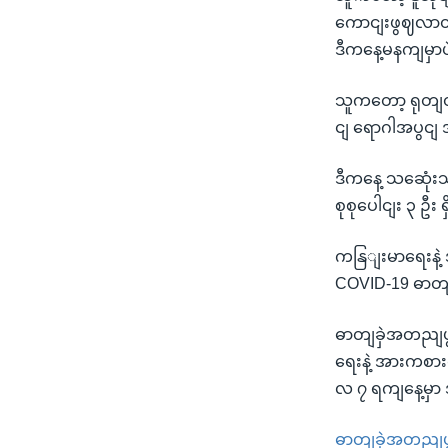
ကောငျးဖွဈလာတ
ဒီကနေ့မနကျမှာပ
သူကတော့ ရုတျတ
ငျ ရောဂါအပွငျ
ဒီကနေ့ သဆေုံးသ
စုစုပေါငျး ၃ ဦး ရှ
ကနြျးမာရေးနဲ့
COVID-19 ဓာတျ
ဓာတျခှဲအတညျပွ
ရေးနဲ့ အားကစား
လ ၇ ရကျနေ့မှာ
ဓာတျခှဲအတညျပွ