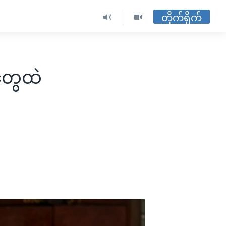
တိုက်ရိုက်
တွေထဲ