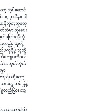
တော့ လုပ်ဆောင်
် ၁၇.၇ သိန်းပေါ့
းဖို့လိုတဲ့သူတွေ
်ထဲမှာ ထိုးပေး
ကြောင့်မို့လို့
လည်း သူတို့
ုပို့ဖို့ သူတို့
တယ်။ ကျမတို့ဝယ်
က် အသုတ်လိုက်
းမှာ
ု့လည်း ဆိုတော့
ဆေးတွေ ထပ်ဖြန့်
 မူတည်ပြီးတော့
ော့ သူက မပြော