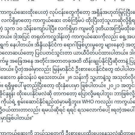
ကာကွယ်ဆေးထိုးပေးတဲ့ လုပ်ငန်းတွေကိုတော့ အရှိန်အဟုတ်မြှင့်ပြီး
လက်ရှိမှာတော့ ကာကွယ်ဆေး တစ်ကြိမ်ပဲ ထိုးပြီးတဲ့သူဟာဆိုလို့ရှိရင
တဲ့ သူက ၁၀ သိန်းကျော်ပါပြီ။ လက်ရှိမှာ ကျမတို့ ဒုတိယအကြိမ်ထိုးပေ
တယ်။ ဒါ့အပြင် တရုတ်ကလှူဒါန်းတဲ့ ကာကွယ်ဆေးကိုလည်း ရှေ့အပတ
ွက် နေပါတယ်။ အိန္ဒိယနိုင်ငံက ရောဂါဖြစ်ပွားမှုတွေ များနေတဲ့ အတွက်
ာလောဆယ်တော့ ပြင်ပတင်သွင်းတာ ယာယီပိတ်ပင်ထားပါတယ်။ ဒါက
စက်မှု အခြေအနေ အတိုင်းအတာတခုအထိ ထိန်းချုပ်နိုင်ပြီဆိုတာနဲ့ ပြည်ပကိ
ါတယ်။ ပို့တဲ့အခါမှာလည်း မြန်မာနိုင်ငံ ဦးစားပေးနိုင်ငံတွေ ထဲပါပါ
ဆေးက နှစ်သန်းပဲ ရသေးတယ်။ ၂၈ သန်းကို သူ့ဟာနဲ့သူ အသုတ်လို
။ ရရှိမှုပေါ် မူတည်ပြီးတော့ ထိုးနှံပေးမှာ ဖြစ်ပါတယ်။ ၂၀၂၁ အတွင်
်နှူန်း ထိုးပေးနိုင်မလဲဆို တာကတော့ ပြောလို့မရပါဘူး၊ ဘာဖြစ်လိ
ိုယ်ရဲ့ စွမ်းဆောင်နိုင်ရည်ထဲမှာမရှိဘူး။ WHO ကလည်း ကာကွယ်
မတို့ဝယ်ထားတာလည်း ရမယ်ဆိုရင် ရရင် ရသလောက်ပေါ့ ။ရတဲ့အပေါ်
းမှာဖြစ်ပါတယ်။”
ဗစ်ကာကွယ်ဆေးကို ဘယ်သူတွေကို ဦးစားပေးထိုးပေးနေသလဲဆိုတာတ