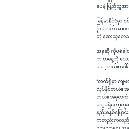
ပေမဲ့ ပြည်သူအာ
မြန်မာနိုင်ငံမ
ရုံးမတက် အာဏာဖီ
တဲ့ ဆေးသုတေသန
အခုဆို ကိုဗစ်ဓ
က တနေ့ကို သောင
တော့တယ်။ ဒေါ်ခင
“လက်ရှိမှာ ကျမ
လုပ်နိုင်တယ်။ အခ
တယ်။ အခုလက်ရှ
တွေမရှိတော့ဘူး။
နည်းစနစ်ပြောင်
ကတည်းကလည်း အ
သွားလာရေး အဆင်ပ