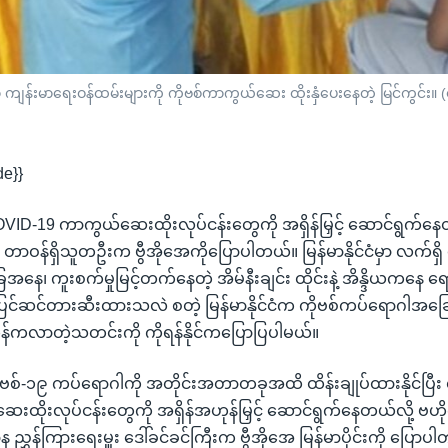
ာ ကျန်းမာရေးဝန်ထမ်းများကို ကိုဗစ်ကာကွယ်ဆေး ထိုးနှံပေးနေတဲ့ မြင်ကွင်း။ (ဓ
de}}
ာ COVID-19 ကာကွယ်ဆေးထိုးလုပ်ငန်းတွေကို အရှိန်မြှင့် ဆောင်ရွက်နေ
တာဝန်ရှိသူတဦးက ဗွီအိုအေကိုပြောပါတယ်။ မြန်မာနိုင်ငံမှာ လက်ရှိ 
ေ၊ ကူးစက်မှုမြင့်တက်နေတဲ့ အိမ်နီးချင်း ထိုင်းနဲ့ အိန္ဒိယကနေ ရော
ပြင်ဆင်တားဆီးထားသလဲ စတဲ့ မြန်မာနိုင်ငံက ကိုဗစ်ကပ်ရောဂါအ
န်ကလာတဲ့သတင်းကို ကိုရန်နိုင်ကပြောပြပါမယ်။
 ကိုဗစ်-၁၉ ကပ်ရောဂါကို အတိုင်းအတာတခုအထိ ထိန်းချုပ်ထားနိုင်ပြီး 
းထိုးလုပ်ငန်းတွေကို အရှိန်အဟုန်မြှင့် ဆောင်ရွက်နေတယ်လို့ ဗဟ
 ညွှန်ကြားရေးမှူး ဒေါ်ခင်ခင်ကြီးက ဗွီအိုအေ မြန်မာပိုင်းကို ပြောပ