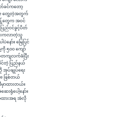
မပိတ်ခင်ကတော့
e တွေ့တဲ့အတွက်
ရှ့်တွေက အဝင်
ပြည်ဝင်ခွင့်ပိတ်
ုင်းကလာတဲ့သူ
ဲနော်။ မြေပြင်
ို ၅၀၀ ကျော်
စ်တကျလက်ခံပြီး
ုင်တဲ့ ပြည်နယ်
ို အုပ်ချုပ်ရေး
ive ဖြစ်တယ်
အဲဒီမှာထားတယ်။
ဆေးရုံပေါ့နော်။
ေအထားအရ အဲလို