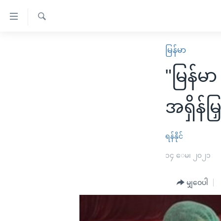
သုံး
ရ
ရှာဖွေ
လွယ်ကူ
မူလစာမျက်နှာ
မြန်မာ
ရ
စေ
မြန်မာ
လာ
"မြန်မ
သည့်
ဒ်
ကမ္ဘာ့သတင်းများ
Link
ဗွီဒီယို
နိုင်ငံတကာ
အရှိန်မ
များ
သတင်းလွတ်လပ်ခွင့်
အမေရိကန်
ပင်မ
ရပ်ဝန်းတခု လမ်းတခု အလွန်
တရုတ်
ရန်နိုင်
အကြောင်းအရာ
အင်္ဂလိပ်စာလေ့လာမယ်
အစ္စရေး-ပါလက်စတိုင်း
၁၄ ေမ၊ ၂၀၂၁
သို့
အပတ်စဉ်ကဏ္ဍများ
အမေရိကန်သုံးအီဒီယံ
ကျော်
မျှဝေပါ
ကြည့်
ရေဒီယိုနှင့်ရုပ်သံ အချက်အလက်များ
မကြေးမုံရဲ့ အင်္ဂလိပ်စာ
ရေဒီယို
ရန်
ရေဒီယို/တီဗွီအစီအစဉ်
ရုပ်ရှင်ထဲက အင်္ဂလိပ်စာ
တီဗွီ
ပင်မ