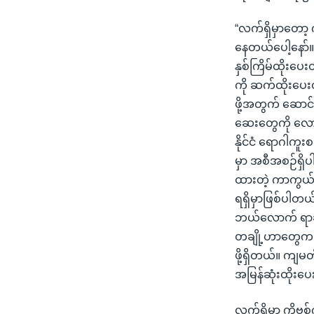
“လက်ရှိမှာတော့ 
နေတယ်ပေါ့နော်။ 
နှစ်ကြိမ်ထိုးပေး
ကို ဆက်ထိုးပေး
ဖို့အတွက် ဆောင်ရ
ဆေးတွေကို လေ
နိုင်ငံ ရောဂါကူး
မှာ အစီအစဉ်ရှိပ
ထားတဲ့ ကာကွယ်
ရရှိမှာဖြစ်ပါတယ်
ဘယ်လောက် ရာခိုင
တချို့ဟာတွေက က
ဖို့ရှိတယ်။ ကျ
အမြန်ဆုံးထိုးပေ
လက်ရှိမှာ ကို