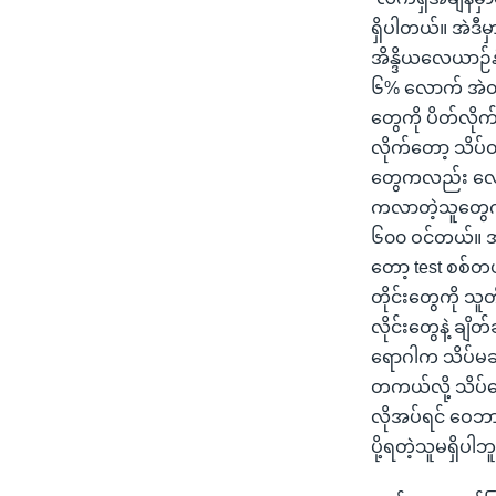
ရှိပါတယ်။ အဲဒီမှ
အိန္ဒိယလေယာဉ်န
၆% လောက် အဲတုန်
တွေကို ပိတ်လိုက်
လိုက်တော့ သိပ်
တွေကလည်း လေယာ
ကလာတဲ့သူတွေက
၆၀၀ ဝင်တယ်။ အခ
တော့ test စစ်တယ
တိုင်းတွေကို သူတ
လိုင်းတွေနဲ့ ချ
ရောဂါက သိပ်မဆို
တကယ်လို့ သိပ်ရေ
လိုအပ်ရင် ဝေဘာ
ပို့ရတဲ့သူမရှိပ