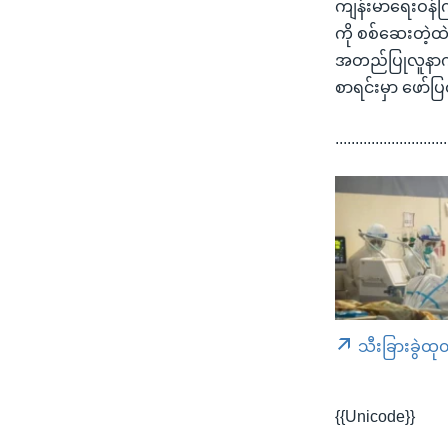
ကျန်းမာရေးဝန်က
ကို စစ်ဆေးတဲ့ထဲ
အတည်ပြုလူနာက 
စာရင်းမှာ ဖော်
............................
သီးခြားခွဲထု
{{Unicode}}