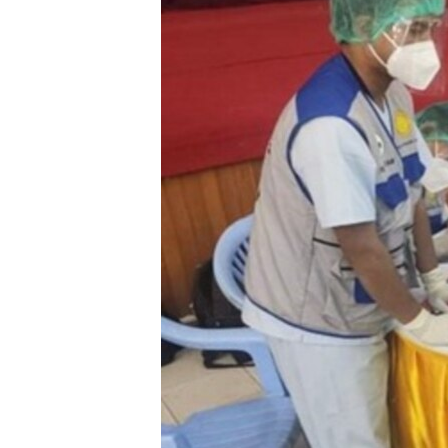
သုတပဒေသာ အင်္ဂလိပ်စာ
အ
ညွန်း
စာမျက်နှာ
သို့
ကျော်
ကြည့်
ရန်
ရှာဖွေ
ရန်
နေရာ
သို့
ကျော်
ရန်