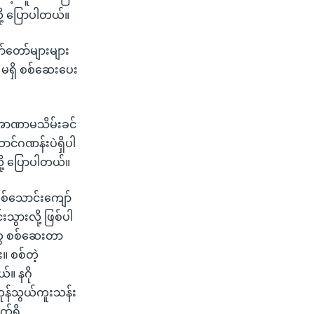
ု့ ပြောပါတယ်။
ာ်တော်များများ
၊ မရှိ စစ်ဆေးပေး
 အာဏာမသိမ်းခင်
ာင်ဂဏန်းပဲရှိပါ
ို့ ပြောပါတယ်။
တစ်သောင်းကျော်
သွားလို့ ဖြစ်ပါ
ွေ စစ်ဆေးတာ
။ စစ်တဲ့
်။ နဂို
န်သွယ်ကူးသန်း
်ရှိ