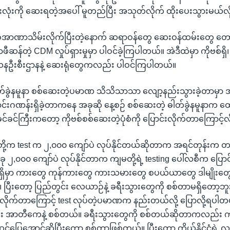
းလုံးကို ဆေးရတဲ့အပေါ် မူတည်ပြီး အသုတ်လိုက် ထိုးပေးသွားမယ်လိ
ှာ စစ်အာဏာသိမ်းလိုက်ပြီးတဲ့နောက် ဆရာဝန်တွေ ဆေးဝန်ထမ်းတွေ တေ
ဆန်တဲ့ CDM လှုပ်ရှားမှုမှာ ပါဝင်ခဲ့ကြပါတယ်။ အဲဒီထဲမှာ ကိုဗစ်ရှိ
ဦးစီးဌာနနဲ့ ဆေးရုံတွေကလည်း ပါဝင်ကြပါတယ်။
ါတ်ခွဲနမူနာ စစ်ဆေးတဲ့ပမာဏ သိသိသာသာ လျော့နည်းသွားခဲ့တာမှာ
်းဂဏန်းရှိခဲ့တာကနေ အခုဆို နေ့စဉ် စစ်ဆေးတဲ့ ဓါတ်ခွဲနမူနာက ထေ
်ခင်ကြီးကတော့ ကိုဗစ်စစ်ဆေးတဲ့ပုံစံကို ပြောင်းလိုက်တာကြောင့်လ
တို့က test က ၂,၀၀၀ ကျော်ပဲ လုပ်နိုင်တယ်ဆိုတာက အရင်တုန်းက 
ု ၂,၀၀၀ ကျော်ပဲ လုပ်နိုင်တာက ကျမတို့ရဲ့ testing ပေါ်လစီက ပြောင်း
ိမှာ ကားတွေ ကုန်ကားတွေ ကားသမားတွေ စပယ်ယာတွေ ဒါမျိုးတ
 ပြီးတော့ ပြည်တွင်း လေယာဉ်နဲ့ ခရီးသွားတွေကို စစ်တာမရှိတော့ဘူး
းလိုက်တာကြောင့် test လုပ်တဲ့ပမာဏက နည်းတယ်လို့ ပြောလို့ရပါတယ
ာတီကေနဲ့ စစ်တယ်။ ခရီးသွားတွေကို စစ်တယ်ဆိုတာကလည်း ကု
ြေအောင်ဆိုပြီးတော့ စစ်တာဖြစ်တယ်။ ပြီးတော့ ကိုယ့်နိုင်ငံရဲ့ လက