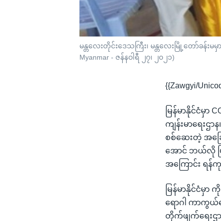
မန္တလေးတိုင်းဒေသကြီး၊ မန္တလေးမြို့တော်ခန်းမမှ
Myanmar - ဇန်နဝါရီ ၂၇၊ ၂၀၂၁)
{{Zawgyi/Unico
မြန်မာနိုင်ငံမှ
ကျန်းမာရေးဌာန၊ 
စစ်ဆေးတဲ့ အခြေအန
အောင် ဘယ်လို 
အကြောင်း ရန်ကု
မြန်မာနိုင်ငံမှာ
ရောဂါ ကာကွယ်ဆေ
တိုက်ဖျက်ရေးဌာန