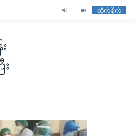
တိုက်ရိုက်
်း
ြီး