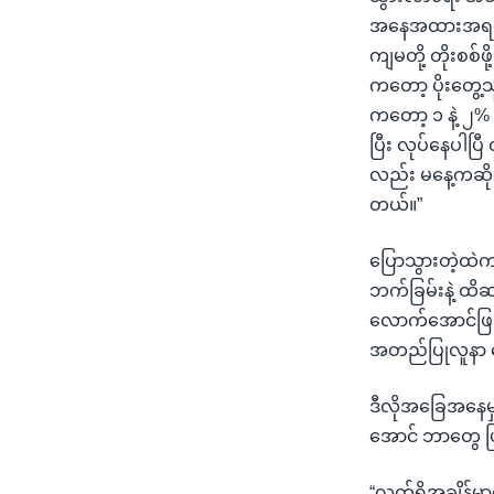
အနေအထားအရတော့ 
ကျမတို့ တိုးစစ
ကတော့ ပိုးတွေ့သ
ကတော့ ၁ နဲ့ ၂%
ပြီး လုပ်နေပါပြ
လည်း မနေ့ကဆိုရင
တယ်။”
ပြောသွားတဲ့ထဲက
ဘက်ခြမ်းနဲ့ ထိဆက
လောက်အောင်ဖြစ်
အတည်ပြုလူနာ 
ဒီလိုအခြေအနေမှာ
အောင် ဘာတွေ ပြ
“လက်ရှိအချိန်မှ