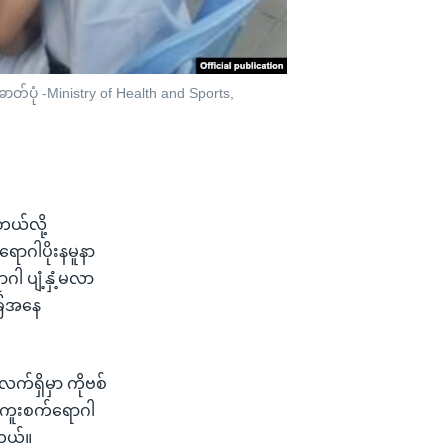
ာတ်ပုံ -Ministry of Health and Sports,
တယ်လို့
ရောဂါပိုးနမူနာ
ဂါ ပျံ့နှံ့မလာ
ခြေအနေ
လက်ရှိမှာ ကိုဗစ်
ိုကူးစက်ရောဂါ
ါတယ်။