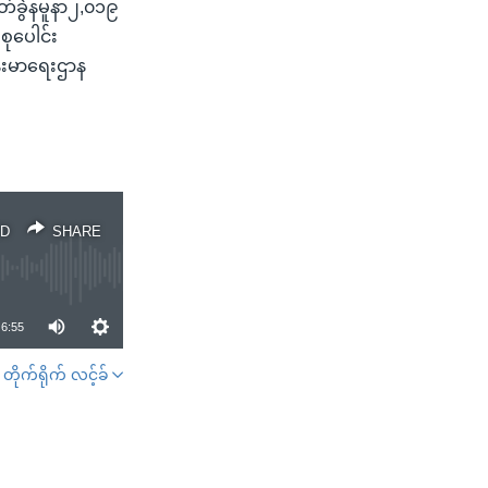
တ်ခွဲနမူနာ၂,၀၁၉
စုပေါင်း
်းမာရေးဌာန
D
SHARE
6:55
တိုက်ရိုက် လင့်ခ်
SHARE