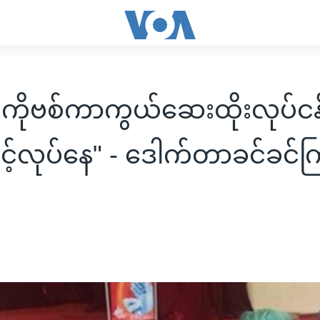
ာ ကိုဗစ်ကာကွယ်ဆေးထိုးလုပ်ငန
ြှင့်လုပ်နေ" - ဒေါက်တာခင်ခင်က