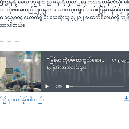
ြီးဌာနရဲ့ မေလ ၁၃ ရက် ည ၈ နာရီ ထုတ်ပြန်ချက်အရ တနိုင်ငံလုံး ဓါ
က ကိုဗစ်အတည်ပြုလူနာ အယောက် ၃၀ ရှိပါတယ်။ မြန်မာနိုင်ငံမှာ စု
၁၄၃,၀၀၄ ယောက်ရှိပြီး သေဆုံးသူ ၃,၂၁၂ ယောက်ရှိတယ်လို့ ကျန
ပြထားပါတယ်။
..................
"မြန်မာ ကိုဗစ်ကာကွယ်ဆေးထိုးလုပ်ငန်း အရှိန်မြှင့်လုပ်နေ" - ဒေါက်တာခင်ခင်ကြီး
EMBE
by
ဗွီအိုအေသတင်းဌာန
No media source currently available
0:00
တ်၍ နားဆင်နိုင်ပါသည်။
EMBED