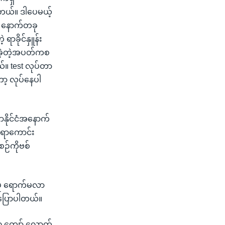
ါတယ်။ ဒါပေမယ့်
ေ နောက်တခု
ာခိုင်နှူန်း
ီးခဲ့တဲ့အပတ်ကစ
ယ်။ test လုပ်တာ
ော့ လုပ်နေပါ
နိုင်ငံအနောက်
်စရာကောင်း
ဉ်ကိုဗစ်
်မှု ရောက်မလာ
ုပြောပါတယ်။
၂၀၀ ကျော် လောက်