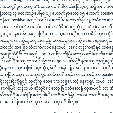
ာ ပိုးတွေ့ရှိမှုကတော့ ၁% အောက်ပဲ ရှိပါတယ်။ ပြီးခဲ့တဲ့ အိန္ဒိယက 
ဲ့လာတဲ့သူ လေယာဉ်ပေါ်မှာ ၈၂ ယောက်မှာတော့ ၁၅ ယောက် positiv
းက positive တွေ့ပါတယ်။ နောက်ပိုင်းတော့ အိန္ဒိယနဲ့ ဘင်္ဂလားဒေ
တယ်။ လွန်ခဲ့တဲ့ နှစ်ပတ်အတွင်း အဲဒီနိုင်ငံတွေကို သွားခဲ့တဲ့သူတွေကို 
ထူးထူးဆန်းဆန်း အများကြီးတော့ တွေ့ရတာမျိုးတော့ မရှိပါဘူး။ ထိ
ဉ်နဲ့ လာတဲ့သူတွေကလည်း လေယာဉ်နဲ့လာတဲ့ အစီအစဉ်အတိုင်းပါပ
လည်း အခုမြဝတီဘက်ကဝင်နေတယ်။ အရင်တုန်းကဆိုရင် တစ်နေ့က
ုနောက်ပိုင်း တနေ့ကို ၂၀၀ ပဲ ကန့်သတ်ပြီးတော့ လက်ခံတယ်။ စန
်။ စစ်ပြီးတော့ တကယ်လို့သာ negative ဆိုလို့ရှိရင်တော့ သူတို့နေထိ
ို့နေရာ အထူးသဖြင့် ပဲခူးတို့ မွန်တို့ ကရင်ပြည်နယ်များတယ်။ သူတို့က
ိတ်ဆက်ပြီးတော့ ကားတွေနဲ့ ပို့ဆောင်တာရှိတယ်။ တကယ်လို့သာ posit
းဘူးဆိုလို့ရှိရင် သူတို့ကို သေချာကုသမှုပေးတဲ့ နေရာရှိပါတယ်။ 
ာဂါပြင်းထန်တယ် ဆိုလို့ရှိရင်တော့ မြဝတီဆေးရုံ လိုအပ်ရင် ဘားအံ
ဂီအထိပို့မယ်ဆိုပြီးတော့ ဒါမျိုး အစီအစဉ်ရှိပါတယ်။ လက်ရှိအန
ါဘူး။ရောဂါပြင်းထန်တဲ့သူ တယောက်မှ မရှိပါဘူး။”