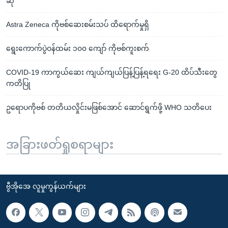
ဆို
Astra Zeneca ကိုဗစ်ဆေးစမ်းသပ် ထိရောက်မှုရှိ
ရွေးကောက်ပွဲဝန်ထမ်း ၁၀၀ ကျော် ကိုဗစ်ကူးစက်
COVID-19 ကာကွယ်ဆေး ကျယ်ကျယ်ပြန့်ပြန့်ရရေး G-20 ထိပ်သီးတွေ
ကတိပြု
ဥရောပကိုဗစ် တတိယလှိုင်းမဖြစ်အောင် ဆောင်ရွက်ဖို့ WHO သတိပေး
အခြားဖတ်ရှုစရာများ
ဗွီအိုအေ လူမှုကွန်ယက်များ