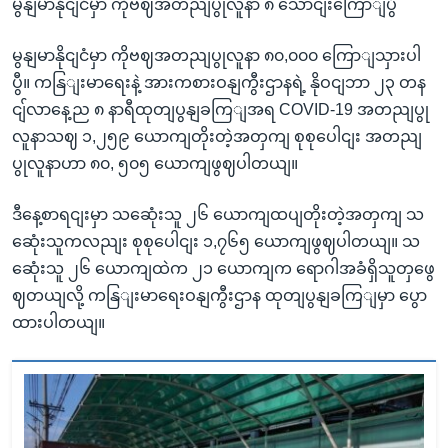
မွနျမာနိုငျငံမှာ ကိုဗဈအတညျပွုလူနာ ၈ သောငျးကြောျပွီ
မွနျမာနိုငျငံမှာ ကိုဗဈအတညျပွုလူနာ ၈၀,၀၀၀ ကြောျသှားပါ
ပွီ။ ကနြျးမာရေးနဲ့ အားကစားဝနျကွီးဌာနရဲ့ နိုဝငျဘာ ၂၃ တန
ငျ်လာနေ့ည ၈ နာရီထုတျပွနျခကြျအရ COVID-19 အတညျပွု
လူနာသဈ ၁,၂၅၉ ယောကျတိုးတဲ့အတှကျ စုစုပေါငျး အတညျ
ပွုလူနာဟာ ၈၀, ၅၀၅ ယောကျဖွဈပါတယျ။
ဒီနေ့စာရငျးမှာ သဆေုံးသူ ၂၆ ယောကျထပျတိုးတဲ့အတှကျ သ
ဆေုံးသူကလညျး စုစုပေါငျး ၁,၇၆၅ ယောကျဖွဈပါတယျ။ သ
ဆေုံးသူ ၂၆ ယောကျထဲက ၂၁ ယောကျက ရောဂါအခံရှိသူတှဖွေ
ဈတယျလို့ ကနြျးမာရေးဝနျကွီးဌာန ထုတျပွနျခကြျမှာ ပွော
ထားပါတယျ။