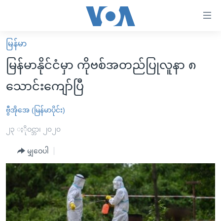
သုံး
ရ
လွယ်ကူ
မြန်မာ
မူလစာမျက်နှာ
စေ
မြန်မာနိုင်ငံမှာ ကိုဗစ်အတည်ပြုလူနာ ၈
မြန်မာ
သည့်
သောင်းကျော်ပြီ
ကမ္ဘာ့သတင်းများ
Link
ဗွီဒီယို
နိုင်ငံတကာ
ဗွီအိုအေ (မြန်မာပိုင်း)
များ
သတင်းလွတ်လပ်ခွင့်
အမေရိကန်
၂၃ ႏိုဝင္ဘာ၊ ၂၀၂၀
ပင်မ
ရပ်ဝန်းတခု လမ်းတခု အလွန်
တရုတ်
အကြောင်းအရာ
မျှဝေပါ
သို့
အင်္ဂလိပ်စာလေ့လာမယ်
အစ္စရေး-ပါလက်စတိုင်း
ကျော်
အပတ်စဉ်ကဏ္ဍများ
အမေရိကန်သုံးအီဒီယံ
ကြည့်
ရေဒီယိုနှင့်ရုပ်သံ အချက်အလက်များ
မကြေးမုံရဲ့ အင်္ဂလိပ်စာ
ရေဒီယို
ရန်
ပင်မ
ရေဒီယို/တီဗွီအစီအစဉ်
ရုပ်ရှင်ထဲက အင်္ဂလိပ်စာ
တီဗွီ