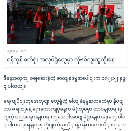
SEE ALSO:
ရန်ကုန် စက်ရုံ၊ အလုပ်ရုံတွေမှာ ကိုဗစ်ကူးသူတိုးနေ
ဒီနေ့အတှကျ စဈဆေးခဲ့တဲ့ ဓာတျခှဲနမူနာပေါငျးက ၁၈,၂၁၂ ခုဖွ
ဈပါတယျ။
ခုရကျပိုငျးတှအေတှငျး တှေ့ရှိတဲ့ ဓါတျခှဲနမူနာတှထေဲမှာ နိုဝငျ
ဘာ ၈ ရကျနေ့ ရှေးကောကျပှဲနေ့က မဲရုံတှမှော တာဝနျထမျးခဲ့
ကွတဲ့ ပညာရေးဝနျထမျးတှအေပါအဝငျ မဲရုံဝနျထမျးတှေ ပါဝ
ငျပါတယျ။ ရနျကုနျတိုငျး၊ ပဲခူးတိုငျးနဲ့ မန်တလေးတိုငျးတှကေ