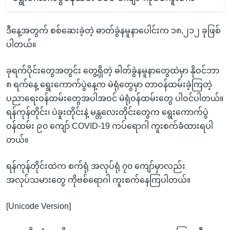
ဒီနေ့အတွက် စစ်ဆေးခဲ့တဲ့ ဓာတ်ခွဲနမူနာပေါင်းက ၁၈,၂၁၂ ခုဖြစ်
ပါတယ်။
ခုရက်ပိုင်းတွေအတွင်း တွေ့ရှိတဲ့ ဓါတ်ခွဲနမူနာတွေထဲမှာ နိုဝင်ဘာ
၈ ရက်နေ့ ရွေးကောက်ပွဲနေ့က မဲရုံတွေမှာ တာဝန်ထမ်းခဲ့ကြတဲ့
ပညာရေးဝန်ထမ်းတွေအပါအဝင် မဲရုံဝန်ထမ်းတွေ ပါဝင်ပါတယ်။
ရန်ကုန်တိုင်း၊ ပဲခူးတိုင်းနဲ့ မန္တလေးတိုင်းတွေက ရွေးကောက်ပွဲ
ဝန်ထမ်း ၉၀ ကျော် COVID-19 ကပ်ရောဂါ ကူးစက်ခံထားရပါ
တယ်။
ရန်ကုန်တိုင်းထဲက စက်ရုံ အလုပ်ရုံ ၇၀ ကျော်မှာလည်း
အလုပ်သမားတွေ ကိုဗစ်ရောဂါ ကူးစက်နေကြပါတယ်။
[Unicode Version]