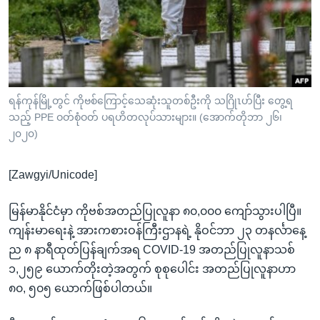
အ
သုတပဒေသာ အင်္ဂလိပ်စာ
ညွန်း
Learning English
စာမျက်နှာ
သို့
ဗွီအိုအေ လူမှုကွန်ယက်များ
ကျော်
ကြည့်
ရန်ကုန်မြို့တွင် ကိုဗစ်ကြောင့်သေဆုံးသူတစ်ဦးကို သဂြိုၤဟ်ပြီး တွေ့ရ
သည့် PPE ဝတ်စုံဝတ် ပရဟိတလုပ်သားများ။ (အောက်တိုဘာ ၂၆၊
ရန်
ဘာသာစကားများ
၂၀၂၀)
ရှာဖွေ
ရန်
[Zawgyi/Unicode]
နေရာ
သို့
မြန်မာနိုင်ငံမှာ ကိုဗစ်အတည်ပြုလူနာ ၈၀,၀၀၀ ကျော်သွားပါပြီ။
ကျော်
ကျန်းမာရေးနဲ့ အားကစားဝန်ကြီးဌာနရဲ့ နိုဝင်ဘာ ၂၃ တနင်္လာနေ့
ရန်
ည ၈ နာရီထုတ်ပြန်ချက်အရ COVID-19 အတည်ပြုလူနာသစ်
၁,၂၅၉ ယောက်တိုးတဲ့အတွက် စုစုပေါင်း အတည်ပြုလူနာဟာ
၈၀, ၅၀၅ ယောက်ဖြစ်ပါတယ်။