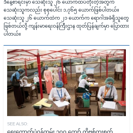
ဒီနေ့စာရင်းမှာ သေဆုံးသူ ၂၆ ယောက်ထပ်တိုးတဲ့အတွက်
သေဆုံးသူကလည်း စုစုပေါင်း ၁,၇၆၅ ယောက်ဖြစ်ပါတယ်။
သေဆုံးသူ ၂၆ ယောက်ထဲက ၂၁ ယောက်က ရောဂါအခံရှိသူတွေ
ဖြစ်တယ်လို့ ကျန်းမာရေးဝန်ကြီးဌာန ထုတ်ပြန်ချက်မှာ ပြောထား
ပါတယ်။
SEE ALSO:
ရွေးကောက်ပွဲဝန်ထမ်း ၁၀၀ ကျော် ကိုဗစ်ကူးစက်