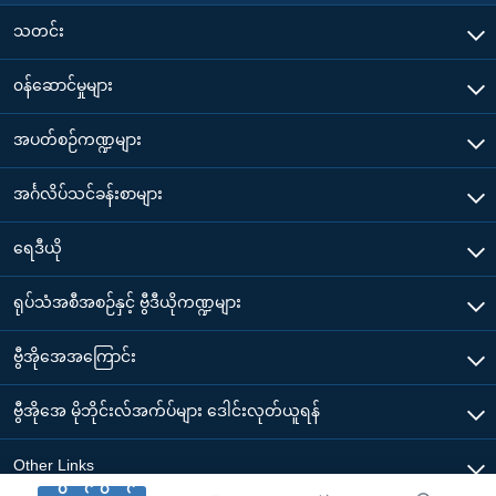
သတင်း
၀န်ဆောင်မှုများ
အပတ်စဉ်ကဏ္ဍများ
အင်္ဂလိပ်သင်ခန်းစာများ
ရေဒီယို
ရုပ်သံအစီအစဉ်နှင့် ဗွီဒီယိုကဏ္ဍများ
ဗွီအိုအေအကြောင်း
ဗွီအိုအေ မိုဘိုင်းလ်အက်ပ်များ ဒေါင်းလုတ်ယူရန်
Other Links