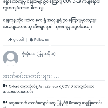
ရှေးကောကျပှဲ ဝနျထမျး ၉၀ ကြောျ COVID-19 ကပျရောဂါ
ကူးစကျခံထားရပါတယျ။
ရနျကုနျတိုငျးထဲက စကျရုံ အလုပျရုံ ၇၀ ကြောျမှာလညျး
အလုပျသမားတှေ ကိုဗဈရောဂါ ကူးစကျနကွေပါတယျ။
မျှဝေပါ
Follow us
ဗွီအိုအေ (မြန်မာပိုင်း)
ဆက်စပ်သတင်းများ ...
Oxford တက္ကသိုလ်နဲ့ AstraZeneca ရဲ့COVID ကာကွယ်ဆေး
အလားအလာကောင်း
နယူးယောက် စာသင်ကျောင်းတွေ ပြန်ဖွင့်ဖို့ မိဘတွေ ဆန္ဒပြတောင်း