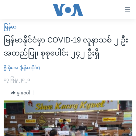
သုံး
ရ
လွယ်ကူ
မြန်မာ
မူလစာမျက်နှာ
စေ
မြန်မာနိုင်ငံမှာ COVID-19 လူနာသစ် ၂ ဦး
မြန်မာ
သည့်
အတည်ပြု၊ စုစုပေါင်း ၂၄၂ ဦးရှိ
ကမ္ဘာ့သတင်းများ
Link
ဗွီဒီယို
နိုင်ငံတကာ
ဗွီအိုအေ (မြန်မာပိုင်း)
များ
သတင်းလွတ်လပ်ခွင့်
အမေရိကန်
၀၇ ဇြန္၊ ၂၀၂၀
ပင်မ
ရပ်ဝန်းတခု လမ်းတခု အလွန်
တရုတ်
အကြောင်းအရာ
မျှဝေပါ
သို့
အင်္ဂလိပ်စာလေ့လာမယ်
အစ္စရေး-ပါလက်စတိုင်း
ကျော်
အပတ်စဉ်ကဏ္ဍများ
အမေရိကန်သုံးအီဒီယံ
ကြည့်
ရေဒီယိုနှင့်ရုပ်သံ အချက်အလက်များ
မကြေးမုံရဲ့ အင်္ဂလိပ်စာ
ရေဒီယို
ရန်
ပင်မ
ရေဒီယို/တီဗွီအစီအစဉ်
ရုပ်ရှင်ထဲက အင်္ဂလိပ်စာ
တီဗွီ