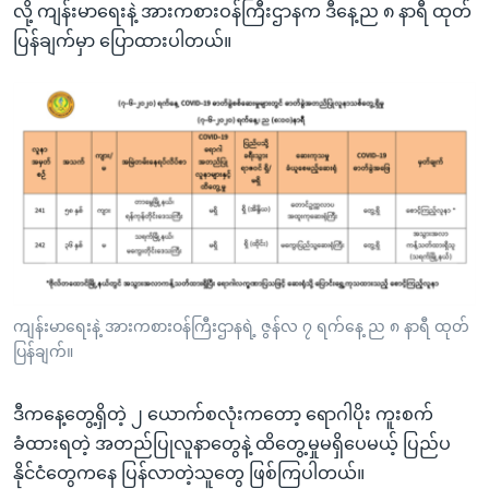
လို့ ကျန်းမာရေးနဲ့ အားကစားဝန်ကြီးဌာနက ဒီနေ့ည ၈ နာရီ ထုတ်
ပြန်ချက်မှာ ပြောထားပါတယ်။
ကျန်းမာရေးနဲ့ အားကစားဝန်ကြီးဌာနရဲ့ ဇွန်လ ၇ ရက်နေ့ ည ၈ နာရီ ထုတ်
ပြန်ချက်။
ဒီကနေ့တွေ့ရှိတဲ့ ၂ ယောက်စလုံးကတော့ ရောဂါပိုး ကူးစက်
ခံထားရတဲ့ အတည်ပြုလူနာတွေနဲ့ ထိတွေ့မှုမရှိပေမယ့် ပြည်ပ
နိုင်ငံတွေကနေ ပြန်လာတဲ့သူတွေ ဖြစ်ကြပါတယ်။