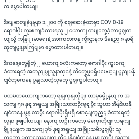
က ပွောပါတယျ။
ဒီနေ့ ဓာတျခှဲနမူနာ ၁,၂၀၀ ကို စဈဆေးခဲ့တာမှာ COVID-19
ရောဂါပိုး ကူးစကျခံထားရသူ ၂ ယောကျ ထပျတှေ့ခဲ့တာဖွဈတ
ယျလို့ ကနြျးမာရေးနဲ့ အားကစားဝနျကွီးဌာနက ဒီနေ့ည ၈ နာရီ
ထုတျပွနျခကြျမှာ ပွောထားပါတယျ။
ဒီကနေ့တှေ့ရှိတဲ့ ၂ ယောကျစလုံးကတော့ ရောဂါပိုး ကူးစကျ
ခံထားရတဲ့ အတညျပွုလူနာတှနေဲ့ ထိတှေ့မှုမရှိပမေယ့ျ ပွညျပနို
ငျငံတှကေနေ ပွနျလာတဲ့သူတှေ ဖွဈကွပါတယျ။
ပထမတယောကျကတော့ ရနျကုနျတိုငျး တာမှမွေို့နယျက အ
သကျ ၅၈ နှဈအရှယျ အမြိုးသားတဦးဖွဈပွီး သူဟာ အိန်ဒိယနို
ငျငံကနေ ပွနျလာပွီး ရောဂါပိုးရှိမရှိ စောင့ျကွည့ျခံထားရတဲ့
လူနာ ဖွဈပါတယျ။ နောကျတဦးကတော့ မကှေးတိုငျး သရကျ
မွို့နယျက အသကျ ၃၆ နှဈအရှယျ အမြိုးသမီးဖွဈပွီး သူ
ကတော့ မကွာသေးခငျက ထိုငျးနိုငျငံကနေ ပွနျလာပွီး အသှား