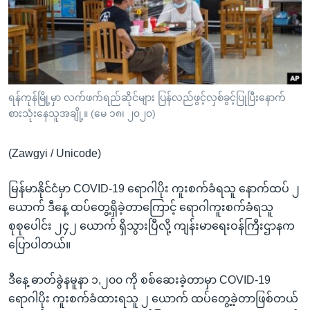
အ
သုတပဒေသာ အင်္ဂလိပ်စာ
ညွန်း
Learning English
စာမျက်နှာ
သို့
ဗွီအိုအေ လူမှုကွန်ယက်များ
ကျော်
ကြည့်
ရန်ကုန်မြို့မှာ လက်ဖက်ရည်ဆိုင်များ ပြန်လည်ဖွင့်လှစ်ခွင့်ပြုပြီးနောက်
စားသုံးနေသူအချို့။ (မေ ၁၈၊ ၂၀၂၀)
ရန်
ဘာသာစကားများ
ရှာဖွေ
(Zawgyi / Unicode)
ရန်
နေရာ
မြန်မာနိုင်ငံမှာ COVID-19 ရောဂါပိုး ကူးစက်ခံရသူ နောက်ထပ် ၂
သို့
ယောက် ဒီနေ့ ထပ်တွေ့ရှိခဲ့တာကြောင့် ရောဂါကူးစက်ခံရသူ
ကျော်
စုစုပေါင်း ၂၄၂ ယောက် ရှိသွားပြီလို့ ကျန်းမာရေးဝန်ကြီးဌာနက
ရန်
ပြောပါတယ်။
ဒီနေ့ ဓာတ်ခွဲနမူနာ ၁,၂၀၀ ကို စစ်ဆေးခဲ့တာမှာ COVID-19
ရောဂါပိုး ကူးစက်ခံထားရသူ ၂ ယောက် ထပ်တွေ့ခဲ့တာဖြစ်တယ်