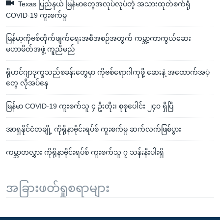
Texas ပြည်နယ် မြန်မာတွေအလုပ်လုပ်တဲ့ အသားထုတ်စက်ရုံ
COVID-19 ကူးစက်မှု
မြန်မာ့ကိုဗစ်တိုက်ဖျက်ရေးအစီအစဉ်အတွက် ကမ္ဘာ့ကာကွယ်ဆေး
မဟာမိတ်အဖွဲ့ ကူညီမည်
ရိုဟင်ဂျာဒုက္ခသည်စခန်းတွေမှာ ကိုဗစ်ရောဂါကုဖို့ ဆေးနဲ့ အထောက်အပံ့
တွေ လိုအပ်နေ
မြန်မာ COVID-19 ကူးစက်သူ ၄ ဦးတိုး၊ စုစုပေါင်း ၂၄၀ ရှိပြီ
အာရှနိုင်ငံတချို့ ကိုရိုနာဗိုင်းရပ်စ် ကူးစက်မှု ဆက်လက်ဖြစ်ပွား
ကမ္ဘာတလွှား ကိုရိုနာဗိုင်းရပ်စ် ကူးစက်သူ ၇ သန်းနီးပါးရှိ
အခြားဖတ်ရှုစရာများ