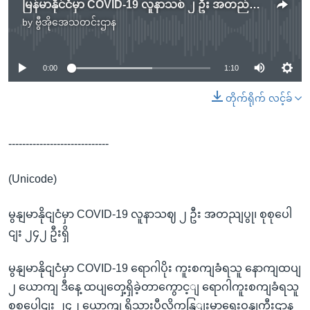
မြန်မာနိုင်ငံမှာ COVID-19 လူနာသစ် ၂ ဦး အတည်ပြု၊ စုစုပေါင်း ၂၄၂ ဦးရှိ
by
ဗွီအိုအေသတင်းဌာန
No media source currently available
0:00
1:10
တိုက်ရိုက် လင့်ခ်
-----------------------------
(Unicode)
မွနျမာနိုငျငံမှာ COVID-19 လူနာသဈ ၂ ဦး အတညျပွု၊ စုစုပေါ
ငျး ၂၄၂ ဦးရှိ
မွနျမာနိုငျငံမှာ COVID-19 ရောဂါပိုး ကူးစကျခံရသူ နောကျထပျ
၂ ယောကျ ဒီနေ့ ထပျတှေ့ရှိခဲ့တာကွောင့ျ ရောဂါကူးစကျခံရသူ
စုစုပေါငျး ၂၄၂ ယောကျ ရှိသှားပွီလို့ကနြျးမာရေးဝနျကွီးဌာန