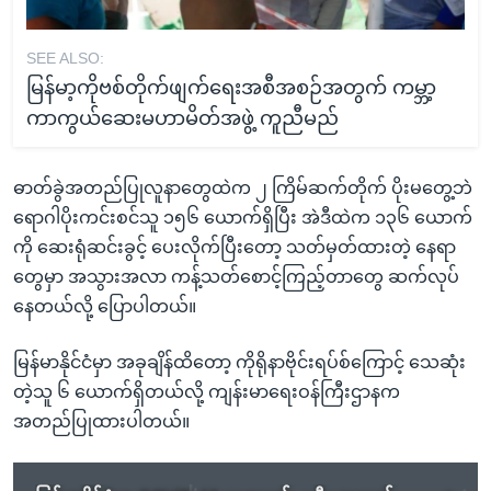
SEE ALSO:
မြန်မာ့ကိုဗစ်တိုက်ဖျက်ရေးအစီအစဉ်အတွက် ကမ္ဘာ့
ကာကွယ်ဆေးမဟာမိတ်အဖွဲ့ ကူညီမည်
ဓာတ်ခွဲအတည်ပြုလူနာတွေထဲက ၂ ကြိမ်ဆက်တိုက် ပိုးမတွေ့ဘဲ
ရောဂါပိုးကင်းစင်သူ ၁၅၆ ယောက်ရှိပြီး အဲဒီထဲက ၁၃၆ ယောက်
ကို ဆေးရုံဆင်းခွင့် ပေးလိုက်ပြီးတော့ သတ်မှတ်ထားတဲ့ နေရာ
တွေမှာ အသွားအလာ ကန့်သတ်စောင့်ကြည့်တာတွေ ဆက်လုပ်
နေတယ်လို့ ပြောပါတယ်။
မြန်မာနိုင်ငံမှာ အခုချိန်ထိတော့ ကိုရိုနာဗိုင်းရပ်စ်ကြောင့် သေဆုံး
တဲ့သူ ၆ ယောက်ရှိတယ်လို့ ကျန်းမာရေးဝန်ကြီးဌာနက
အတည်ပြုထားပါတယ်။