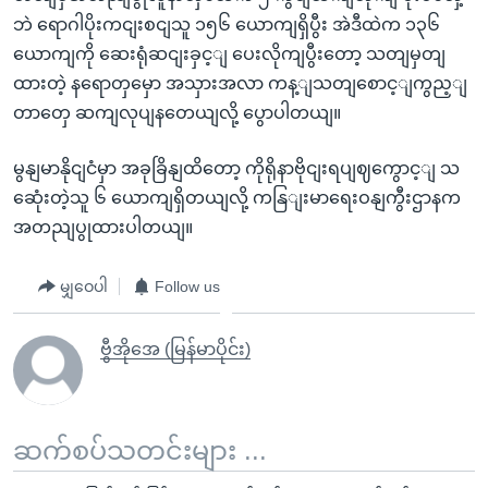
ဘဲ ရောဂါပိုးကငျးစငျသူ ၁၅၆ ယောကျရှိပွီး အဲဒီထဲက ၁၃၆
ယောကျကို ဆေးရုံဆငျးခှင့ျ ပေးလိုကျပွီးတော့ သတျမှတျ
ထားတဲ့ နရောတှမှော အသှားအလာ ကန့ျသတျစောင့ျကွည့ျ
တာတှေ ဆကျလုပျနတေယျလို့ ပွောပါတယျ။
မွနျမာနိုငျငံမှာ အခုခြိနျထိတော့ ကိုရိုနာဗိုငျးရပျဈကွောင့ျ သ
ဆေုံးတဲ့သူ ၆ ယောကျရှိတယျလို့ ကနြျးမာရေးဝနျကွီးဌာနက
အတညျပွုထားပါတယျ။
မျှဝေပါ
Follow us
ဗွီအိုအေ (မြန်မာပိုင်း)
ဆက်စပ်သတင်းများ ...