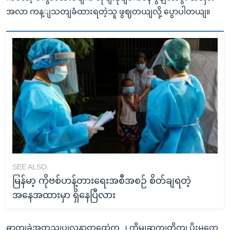
အလာ ကန့ျသတျခံထားရတဲ့သူ ဖွဈတယျလို့ ပွောပါတယျ။
SEE ALSO:
မြန်မာ့ ကိုဗစ်ဟန့်တားရေးအစီအစဉ် စိတ်ချရတဲ့
အနေအထားမှာ ရှိနေပြီလား
ဓာတျခှဲအတညျပွုလူနာတှထေဲက ၂ ကွိမျဆကျတိုကျ ပိုးမတှေ့