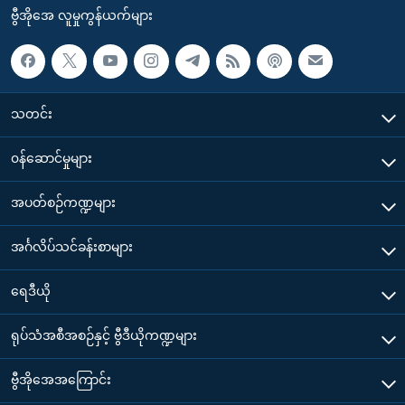
ဗွီအိုအေ လူမှုကွန်ယက်များ
သတင်း
၀န်ဆောင်မှုများ
အပတ်စဉ်ကဏ္ဍများ
အင်္ဂလိပ်သင်ခန်းစာများ
ရေဒီယို
ရုပ်သံအစီအစဉ်နှင့် ဗွီဒီယိုကဏ္ဍများ
ဗွီအိုအေအကြောင်း