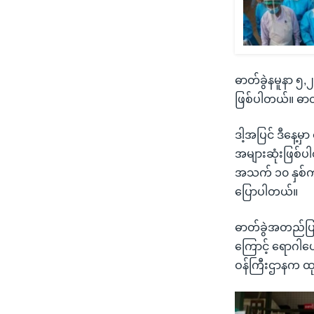
ဓာတ်ခွဲနမူနာ ၅,
ဖြစ်ပါတယ်။ ဓာ
ဒါ့အပြင် ဒီနေ့မ
အများဆုံးဖြစ်ပ
အသက် ၁၀ နှစ်ကန
ပြောပါတယ်။
ဓာတ်ခွဲအတည်ပြ
ကြောင့် ရောဂါပျ
ဝန်ကြီးဌာနက ထ