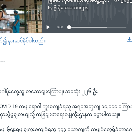
မြန်မာ ကိုဗစ်ရောဂါပိုးတွေ့သူ တသောင်းကျော်၊ သေဆုံး ၂၂၆ ဦး
EMBE
by
ဗွီအိုအေသတင်းဌာန
No media source currently available
0:00
တ်၍ နားဆင်နိုင်ပါသည်။
EMBED
----
ောဂါပိုးတှေ့သူ တသောငျးကြောျ၊ သဆေုံး ၂၂၆ ဦး
မှာ COVID-19 ကပျရောဂါ ကူးစကျခံရသူ အရအေတှကျ ၁၀,၀၀၀ ကြောျ
ှားပွီဖွဈတယျလို့ ကနြျးမာရေးဝနျကွီးဌာနက ပွောပါတယျ။
ထပျ ဗိုငျးရပျဈကူးစကျခံရသူ ၇၄၃ ယောကျကို ထပျမံတှေ့ရှိခဲ့တာကွေ