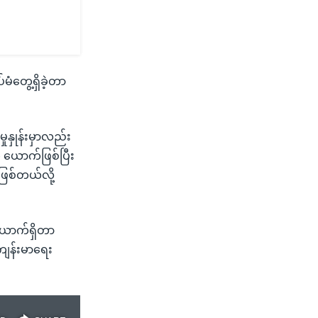
ံတွေ့ရှိခဲ့တာ
။
ုနှုန်းမှာလည်း
 ယောက်ဖြစ်ပြီး
ြစ်တယ်လို့
ယောက်ရှိတာ
 ကျန်းမာရေး