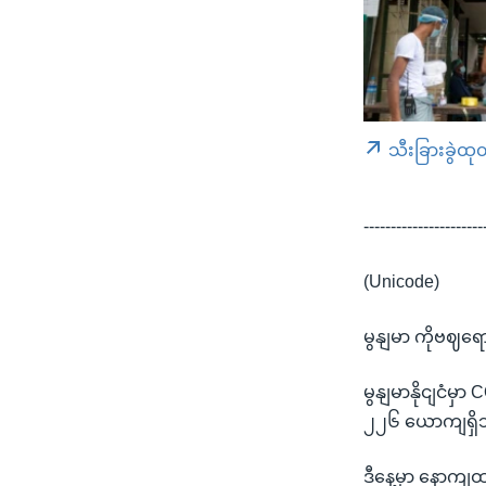
သီးခြားခွဲထု
----------------------
(Unicode)
မွနျမာ ကိုဗဈရ
မွနျမာနိုငျငံ
၂၂၆ ယောကျရှိသ
ဒီနေ့မှာ နောကျ