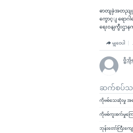
ဓာတျခှဲအတညျပွ
ကွောင့ျ ရောဂါပ
ရေးဝနျကွီးဌာ
မျှဝေပါ
ဗွီအိ
ဆက်စပ်သတင
ကိုဗစ်သေဆုံးမှု 
ကိုဗစ်ကူးစက်မှုကြေ
ဘုန်းတော်ကြီးကျောင