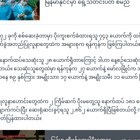
မြန်မာနိုင်ငံမှာ ရှေ့သီတင်းပတ် စမည်
၂၇၂ ခုကို စစ်ဆေးခဲ့တာမှာ ပိုးကူးစက်ခံထားရသူ ၇၄၃ ယောက်ကို ထပ်မ
တ်ခွဲအတည်ပြုလူနာတွေထဲက အများစုက ရန်ကုန်က ဖြစ်ကြပါတယ်
ှာ နောက်ထပ်သေဆုံးသူ ၂၈ ယောက်ရှိတာကြောင့် ဒါဟာ နေ့စဉ်သေဆုံးမှ
ါတယ်။ သေဆုံးသူတွေထဲမှာ ရန်ကုန်က ၂၇ ယောက်နဲ့ မော်လမြိုင်က ၁
ေ ၈၉ နှစ်ကြား အမျိုးသား ၁၇ ယောက်နဲ့ အမျိုးသမီး ၁၁ ယောက် ဖ
ုလူနာဟောင်းတွေထဲက ၂ ကြိမ်ဆက် ပိုးမတွေ့သူ နောက်ထပ် ၁၈၁ 
ောက်ကင်းပြီး ဆေးရုံဆင်းခွင့်ရသူ ၂,၈၆၂ ယောက်ရှိပြီဖြစ်တယ်လို့
ုတ်ပြန်ထားပါတယ်။