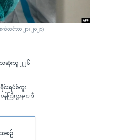
။ (စက်တင်ဘာ ၂၁၊ ၂၀၂၀)
 သေဆုံးသူ ၂၂၆
ိုင်းရပ်စ်ကူး
းဝန်ကြီးဌာနက ဒီ
ီအစဉ်