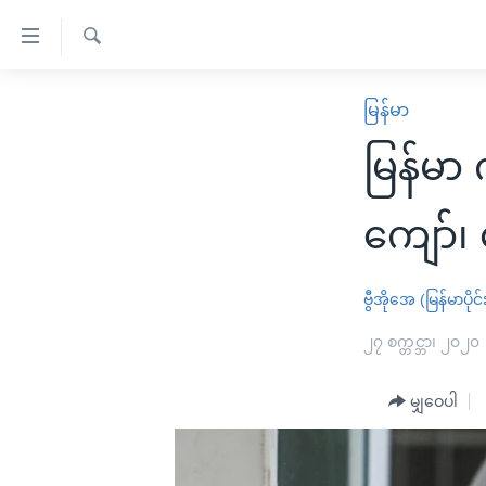
သုံး
ရ
ရှာဖွေ
လွယ်ကူ
မူလစာမျက်နှာ
မြန်မာ
ရ
စေ
မြန်မာ
လာ
မြန်မာ
သည့်
ဒ်
ကမ္ဘာ့သတင်းများ
Link
ဗွီဒီယို
နိုင်ငံတကာ
ကျော်၊
များ
သတင်းလွတ်လပ်ခွင့်
အမေရိကန်
ပင်မ
ရပ်ဝန်းတခု လမ်းတခု အလွန်
တရုတ်
ဗွီအိုအေ (မြန်မာပိုင်
အကြောင်းအရာ
အင်္ဂလိပ်စာလေ့လာမယ်
အစ္စရေး-ပါလက်စတိုင်း
၂၇ စက္တင္ဘာ၊ ၂၀၂၀
သို့
အပတ်စဉ်ကဏ္ဍများ
အမေရိကန်သုံးအီဒီယံ
ကျော်
မျှဝေပါ
ကြည့်
ရေဒီယိုနှင့်ရုပ်သံ အချက်အလက်များ
မကြေးမုံရဲ့ အင်္ဂလိပ်စာ
ရေဒီယို
ရန်
ရေဒီယို/တီဗွီအစီအစဉ်
ရုပ်ရှင်ထဲက အင်္ဂလိပ်စာ
တီဗွီ
ပင်မ