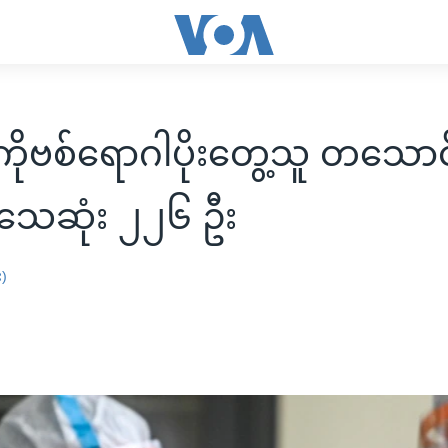
 ကိုဗစ်ရောဂါပိုးတွေ့သူ တသောင
 သေဆုံး ၂၂၆ ဦး
း)