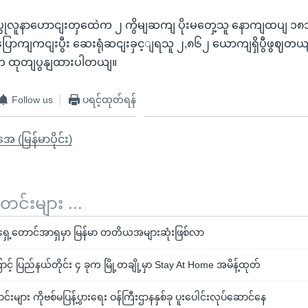
ုလူနာဟောငျးတှထေဲက ၂ ကွိမျဆကျ ပိုးမတှေ့သူ နောကျထပျ ၁၈
ြောကျကငျးပွီး ဆေးရုံဆငျးခှင့ျရသူ ၂,၈၆၂ ယောကျရှိပွီဖွဈတယ
နက ထုတျပွနျထားပါတယျ။
Follow us
ပရင့်ထုတ်ရန်
ုအေ (မြန်မာပိုင်း)
်းများ ...
အရှေ့တောင်အာရှမှာ မြန်မာ တတိယအများဆုံးဖြစ်လာ
ာင့် ပြည်နယ်တိုင်း ၄ ခုက မြို့တချို့မှာ Stay At Home အမိန့်ထုတ်
်းများ ကိုဗစ်မပြန့်ပွားရေး ဝန်ကြီးဌာနနှစ်ခု ပူးပေါင်းလုပ်ဆောင်နေ