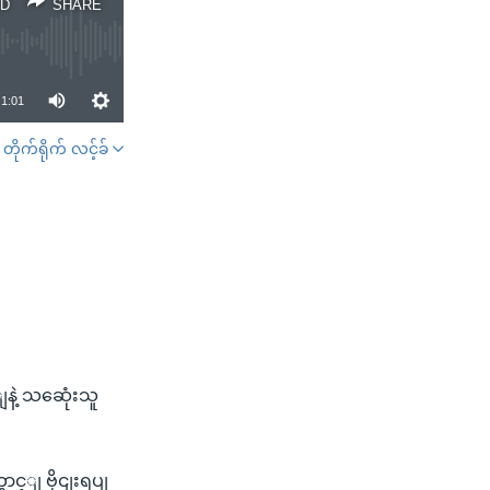
D
SHARE
1:01
တိုက်ရိုက် လင့်ခ်
SHARE
နဲ့ သဆေုံးသူ
ာင့ျ ဗိုငျးရပျ