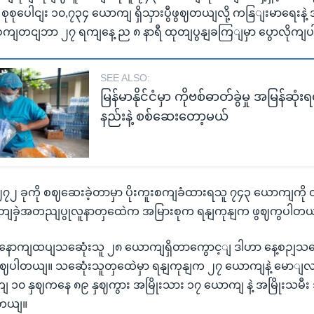
ုစုပေါငျး ၁၀,၇၃၄ ယောကျ ရှိသှားပွီဖွဈတယျလို့ ကနြျးမာရေးနဲ
့ စကျတငျဘာ ၂၇ ရကျနေ့ ည ၈ နာရီ ထုတျပွနျခကြျမှာ ပွောလိုက
SEE ALSO:
မြန်မာနိုင်ငံမှာ ကိုဗစ်ဓာတ်ခွဲမှု အမြန်ဆုံး
နည်းနဲ့ စစ်ဆေးတော့မယ်
,၂၇၂ ခုကို စဈဆေးခဲ့တာမှာ ပိုးကူးစကျခံထားရသူ ၇၄၃ ယောကျကို ထပ
တျခှဲအတညျပွုလူနာတှထေဲက အမြားစုက ရနျကုနျက ဖွဈကွပါတယ
မှာ နောကျထပျသဆေုံးသူ ၂၈ ယောကျရှိတာကွောင့ျ ဒါဟာ နေ့စဉျသဆေုံ
ဖွဈပါတယျ။ သဆေုံးသူတှထေဲမှာ ရနျကုနျက ၂၇ ယောကျနဲ့ မောျလ
ျ ၁၀ နှဈကနေ ၈၉ နှဈကွား အမြိုးသား ၁၇ ယောကျ နဲ့ အမြိုးသမီ
ါတယျ။