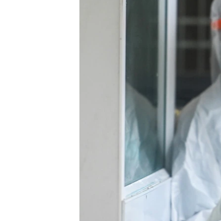
သုတပဒေသာ အင်္ဂလိပ်စာ
အ
ညွန်း
စာမျက်နှာ
သို့
ကျော်
ကြည့်
ရန်
ရှာဖွေ
ရန်
နေရာ
သို့
ကျော်
ရန်