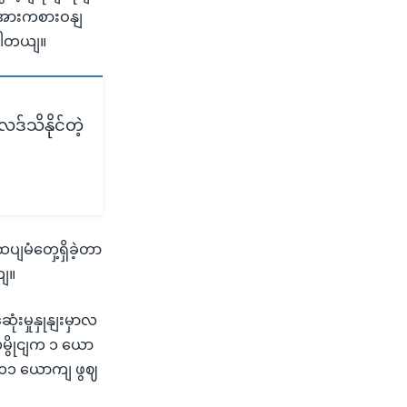
့ အားကစားဝနျ
ျပါတယျ။
ရလဒ်သိနိုင်တဲ့
ျမံတှေ့ရှိခဲ့တာ
ျ။
းမှုနှုနျးမှာလ
မွိုငျက ၁ ယော
း ၁၁ ယောကျ ဖွဈ