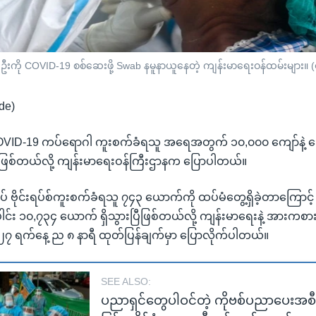
တဦးကို COVID-19 စစ်ဆေးဖို့ Swab နမူနာယူနေတဲ့ ကျန်းမာရေးဝန်ထမ်းများ
de)
ှာ COVID-19 ကပ်ရောဂါ ကူးစက်ခံရသူ အရေအတွက် ၁၀,၀၀၀ ကျော်နဲ့
ီဖြစ်တယ်လို့ ကျန်းမာရေးဝန်ကြီးဌာနက ပြောပါတယ်။
် ဗိုင်းရပ်စ်ကူးစက်ခံရသူ ၇၄၃ ယောက်ကို ထပ်မံတွေ့ရှိခဲ့တာကြောင့် ဗ
ါင်း ၁၀,၇၃၄ ယောက် ရှိသွားပြီဖြစ်တယ်လို့ ကျန်းမာရေးနဲ့ အားကစာ
၇ ရက်နေ့ ည ၈ နာရီ ထုတ်ပြန်ချက်မှာ ပြောလိုက်ပါတယ်။
SEE ALSO:
ပညာရှင်တွေပါဝင်တဲ့ ကိုဗစ်ပညာပေးအစ