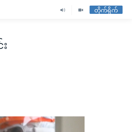
တိုက်ရိုက်
်း