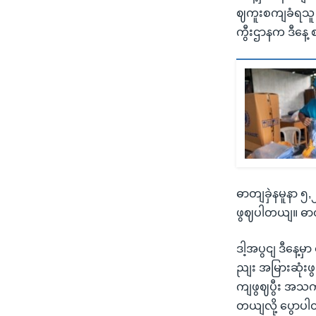
ဈကူးစကျခံရသူ စ
ကွီးဌာနက ဒီနေ
ဓာတျခှဲနမူနာ ၅
ဖွဈပါတယျ။ ဓာ
ဒါ့အပွငျ ဒီနေ့
ညျး အမြားဆုံး
ကျဖွဈပွီး အသက
တယျလို့ ပွောပ