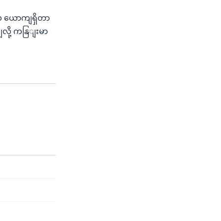
၁ ယောကျရှိတာ
ျလို့ ကနြျးမာ