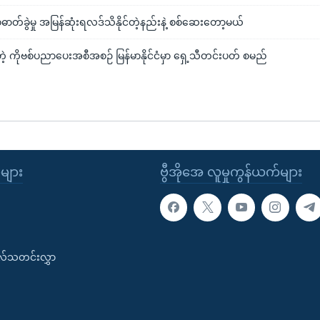
ုဗစ်ဓာတ်ခွဲမှု အမြန်ဆုံးရလဒ်သိနိုင်တဲ့နည်းနဲ့ စစ်ဆေးတော့မယ်
့ ကိုဗစ်ပညာပေးအစီအစဉ် မြန်မာနိုင်ငံမှာ ရှေ့သီတင်းပတ် စမည်
ုများ
ဗွီအိုအေ လူမှုကွန်ယက်များ
းလ်သတင်းလွှာ