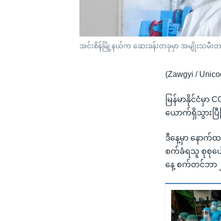
အင်းစိန်မြို့နယ်က ဆေးခန်းတခုမှာ အမျိုးသမီး
(Zawgyi / Unico
မြန်မာနိုင်ငံမ
ယောက်ရှိသွားပြ
ဒီနေ့မှာ နောက်ထပ
စက်ခံရသူ စုစုပေ
နေ့ စက်တင်ဘာ ၂