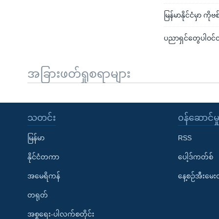
မြန်မာနိုင်ငံမှာ ကိ
ပညာရှင်တွေပါဝင်တဲ
အခြားဖတ်ရှုစရာများ
သတင်း
၀န်ဆောင်မှ
မြန်မာ
RSS
နိုင်ငံတကာ
ပေါ့ဒ်ကတ်စ်
အမေရိကန်
နေ့စဉ်အီးမေ
တရုတ်
အစ္စရေး-ပါလက်စတိုင်း