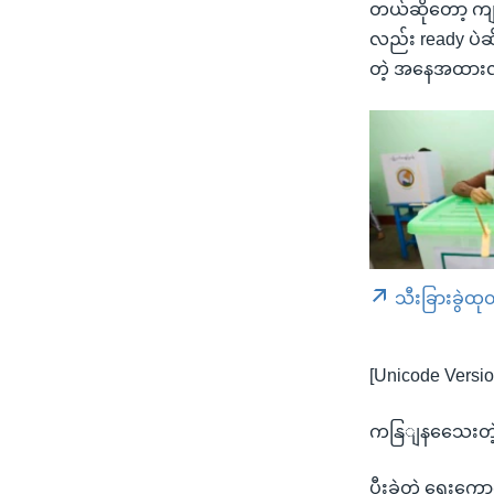
တယ်ဆိုတော့ ကျန
လည်း ready ပဲဆို
တဲ့ အနေအထားလည်
သီးခြားခွဲထု
[Unicode Versio
ကနြျနသေေးတဲ့ 
ပွီးခဲ့တဲ့ ရှေး