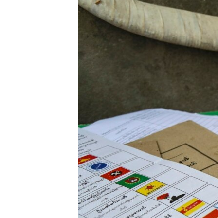
သုတပဒေသာ အင်္ဂလိပ်စာ
အ
ညွန်း
စာမျက်နှာ
သို့
ကျော်
ကြည့်
ရန်
ရှာဖွေ
ရန်
နေရာ
သို့
ကျော်
ရန်