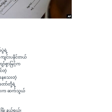
ွဲရဲ့
ကျင်းပနိုင်တယ်
ော်စွာမြင့်က
်တဲ့
်နေသေးတဲ့
ော်တို့ရဲ့
မင်းက ဆက်သွယ်
 မြို့နယ်ရယ်၊