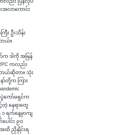
ီကလည်း ပြန်လုပ်
အလားအလာကောင်း
ေကြီး ဦးသိန်း
ပါတယ်။
်က ဒါကို အမြန်
 NRPC ကလည်း
တယ်ဆိုတာ။ သုံး
ော်တို့က ကြား
 pandemic
ပွဲကော်မရှင်က
့်တဲ့ နေရာတွေ
 ၁ ရက်နေ့မှာကျ
်ပေါင်း ၉၀
ထိ ညှိနှိုင်းရ