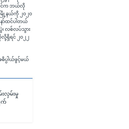
မရှင်က ဘယ်လို
ြို့နယ်ကို ၂၀၂၀
နော်ထင်ပါတယ်
ပွဲ၊ လစ်လပ်သွား
လို့ရှိရင် ၂၀၂၂
ပ္ပါယ်ဖွင့်မယ်
လှမ်းမှု
ျက်