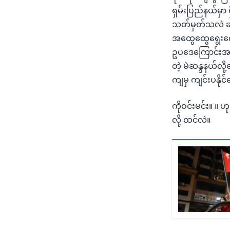
ရှမ်းပြည်နယ်မှာ 
သတ်မှတ်သလဲ ဆို
အထွေထွေရွေးကော
ဥပဒေကြောင်းအရ က
တဲ့ မဲဆန္ဒနယ်လိ
ကျမှ ကျင်းပနိုင
ကိုဝင်းမင်း။ ။
လို့ ထင်လဲ။