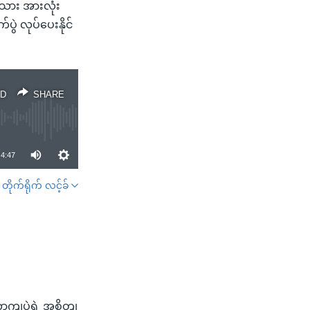
းသား အားလုံး
ပွဲ လုပ်ပေးနိုင်
D
SHARE
4:47
တိုက်ရိုက် လင့်ခ်
SHARE
ောကျပှဲရဲ့ အစိတျ