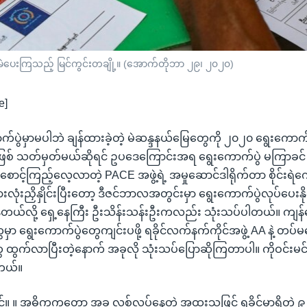
မဲပေးကြသည့် မြင်ကွင်းတချို့။ (အောက်တိုဘာ ၂၉၊ ၂၀၂၀)
e]
ောက်ပွဲမှာမပါဘဲ ချန်ထားခဲ့တဲ့ မဲဆန္ဒနယ်မြေတွေကို ၂၀၂၀ ရွေးကောက်ပ
ြစ် သတ်မှတ်မယ်ဆိုရင် ဥပဒေကြောင်းအရ ရွေးကောက်ပွဲ မကြာခင် 
ဲစောင့်ကြည့်လေ့လာတဲ့ PACE အဖွဲ့ရဲ့ အမှုဆောင်ဒါရိုက်တာ စိုင်းရဲကျ
ုံးညှိနှိုင်းပြီးတော့ ဒီဇင်ဘာလအတွင်းမှာ ရွေးကောက်ပွဲလုပ်ပေးနိုင
ယ်လို့ ရှေ့နေကြီး ဦးသိန်းသန်းဦးကလည်း သုံးသပ်ပါတယ်။ ကျန
ှာ ရွေးကောက်ပွဲတွေကျင်းပဖို့ ရခိုင်လက်နက်ကိုင်အဖွဲ့ AA နဲ့ တပ်မတ
ထွက်လာပြီးတဲ့နောက် အခုလို သုံးသပ်ပြောဆိုကြတာပါ။ ကိုဝင်း
တယ်။
မြင့်။ ။ အဓိကကတော့ အခု လစ်လပ်နေတဲ့ အထူးသဖြင့် ရခိုင်မှာရှိတဲ့ ၉