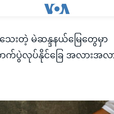
သေးတဲ့ မဲဆန္ဒနယ်မြေတွေမှာ
ာက်ပွဲလုပ်နိုင်ခြေ အလားအလ