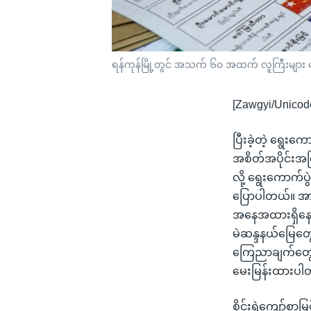
ရန်ကုန်မြို့တွင် အသက် ၆၀ အထက် လူကြီးများ 
[Zawgyi/Unicod
ပြီးခဲ့တဲ့ ရွေးက
အစိတ်အပိုင်းအဖ
လို့ ရွေးကောက်ပွ
ပြောပါတယ်။ အားလ
အနေအထားရှိနေတ
မဲဆန္ဒနယ်မြေတွေမ
ကြေညာချက်တွေ 
မေးမြန်းထားပါ
စိုင်းရဲကျော်စွာ