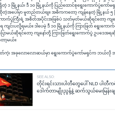
ရှိတဲ့ ၁ မြို့နယ်၊ ဒီ ၁၀ မြို့နယ်ကို ပြည်ထောင်စုရွေးကောက်ပွဲကော်
တဲ့အပေါ်မှာ မူတည်တယ်ဗျ။ အဓိကကတော့ ကျန်နေတဲ့ မြို့နယ် ၅ မ
က်ပွဲကြီးရဲ့ အစိတ်အပိုင်းအဖြစ်ပဲ သတ်မှတ်မယ်ဆိုရင်တော့ ကျ
ျင်းပလို့ရမယ်။ ဒါပေမဲ့ ဒီ ၁၀ မြို့နယ်ကို ကြားဖြတ် ရွေးကောက်
ု့ပြောမယ်ဆိုရင်တော့ ကျနော်တို့ ကြားဖြတ်ရွေးကောက်ပွဲ ဥပဒေအရဆို
်တော့မယ်။
 ဟုတ်ကဲ့၊ အခုလောလောဆယ်မှာ ရွေးကောက်ပွဲကော်မရှင်က ဘယ်လို အဓိ
SEE ALSO:
တိုင်းရင်းသားပါတီတွေပေါ် NLD ပါတီကမ်း
ဒေါက်တာမျိုးညွန့်နဲ့ ဆက်သွယ်မေးမြန်းခ