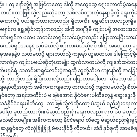
မြင့်။ ။ ကျနော်တို့ရဲ့အမြင်ကတော့ ဒါကို အထွေထွေ ရွေးကောက်ပွဲအနေနဲ့ 
ု့ရပါတယ်။ ဘာဖြစ်လို့လည်းဆိုတော့ လစ်လပ်သွားတဲ့နေရာမို့လို့ ရွေးက
ေးကောက်ပွဲ ပယ်ဖျက်ထားတာလည်း ရှိတာကိုး၊ ရွှေ့ဆိုင်းတာလည်းရှိ
ရှင်က ရွှေ့ဆိုင်းတုန်းကလည်း ဒါကို အချိန်မီ ကျင်းပဖို့ အလားအလ
ကော်မရှင်က ပထမ သတင်းစာရှင်းလင်းပွဲမှာလည်း ပြောထားပြီးသားပ
ော်မရှင်အနေနဲ့ လုပ်မယ်လို့ စဉ်းစားမယ်ဆိုရင် ဒါကို အထွေထွေ ရွ
ုအနေနဲ့ပဲ သတ်မှတ်ဖို့ များတယ်လို့ ကျနော် ယူဆတယ်။ ဒါကြောင့်မို့
ာက်မှာ ကျင်းပမယ်ဆိုတဲ့ဟာမျိုး ထွက်လာတယ်လို့ ကျနော်ထင်တယ
မရှင်ရဲ့ သတင်းစာရှင်းလင်းပွဲအရဆို သူတို့ဆီမှာ ကျနော်တို့ အခြေခံ
်းတို့၊ ဘာတို့လည်း ရှိပြီးသားလို့လည်း ပြောတာပေါ့လေ။ ဆိုတော့ အဲဒါ
 ကျနော်တို့အတွက် အဓိကကကျတော့ တကယ်လို့ ကျင်းပမယ်လို့၊ စိတ
တော့ အရင်အတိုင်းပဲ မဖြစ်အောင် နိုင်ငံရေးပါတီတွေနဲ့ ဆွေးနွေးဖို့ 
ခံနိုင်ငံရေးပါတီတွေ။ ဘာဖြစ်လို့လဲဆိုတော့ မဲဆွယ် စည်းရုံးရေ
ပေါ်မှာ မူတည်တာကိုး။ မဲဆွယ်စည်းရုံးရေးကလည်း ရက် ၆၀ မဟုတ်ဘ
မလဲဆိုတာမျိုး။ အဓိကကတော့ နိုင်ငံရေးပါတီတွေ မဲဆွယ်စည်းရုံးခွင့
န္ဒရှင်တွေ လုံလုံခြုံခြုံနဲ့ မဲပေးနိုင်ဖို့ လိုတယ်။ အဲဒီ နှစ်ခုကို အာမခံချ
မြင်တယ်။