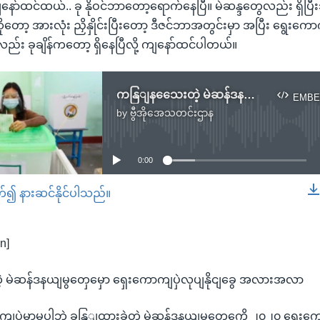
ော်ထင်ထယ်.. ခု နိုဝင်ဘာတော့ရောက်နေပြီ။ မဲဆန္ဒတွေလည်း ရှိပြီ
တော့ အားလုံး ညှိနှိုင်းပြီးတော့ ဒီဇင်ဘာအတွင်းမှာ အပြီး ရွေးကောက်
း ခုချိန်ကတော့ ရှိနေပြီလို့ ကျနော်ထင်ပါတယ်။
ကနြျနသေေးတဲ့ မဲဆန်ဒနယျမွတှေမှော ရှေးကောကျပှဲလုပျနိုငျခွေ အလားအလာ
EMBE
by
ဗွီအိုအေသတင်းဌာန
No media source currently available
0:00
တ်၍ နားဆင်နိုင်ပါသည်။
EMBED
n]
မဲဆန်ဒနယျမွတှေမှော ရှေးကောကျပှဲလုပျနိုငျခွေ အလားအလာ
ကောကျပှဲမှာမပါဘဲ ခနြျထားခဲ့တဲ့ မဲဆန်ဒနယျမွတှေကေို ၂၀၂၀ ရှေးက