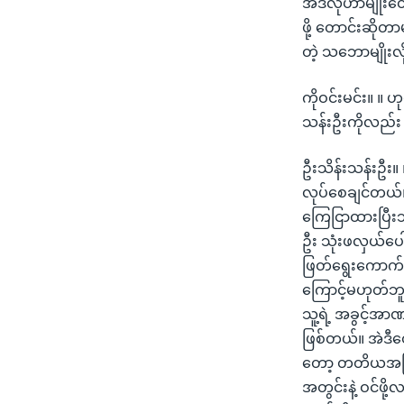
အဲဒီလိုဟာမျိုးတ
ဖို့ တောင်းဆို
တဲ့ သဘောမျိုးလိ
ကိုဝင်းမင်း။ ။ ဟ
သန်းဦးကိုလည်း 
ဦးသိန်းသန်းဦး။
လုပ်စေချင်တယ်
ကြေငြာထားပြီး
ဦး သုံးဖလှယ်ပေ
ဖြတ်ရွေးကောက်ပွ
ကြောင့်မဟုတ်ဘူ
သူ့ရဲ့ အခွင့်အာ
ဖြစ်တယ်။ အဲဒီတ
တော့ တတိယအကြိမ
အတွင်းနဲ့ ဝင်ဖိ