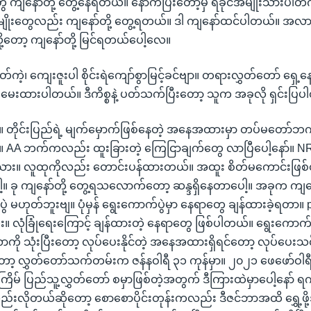
ွေ ကျနော်တို့ တွေ့နေရတယ်။ နောက်ပြီးတော့မှ ရခိုင်အမျိုးသားပါတ
တာမျိုးတွေလည်း ကျနော်တို့ တွေ့ရတယ်။ ဒါ ကျနော်ထင်ပါတယ်။ 
ု့တော့ ကျနော်တို့ မြင်ရတယ်ပေါ့လေ။
ုတ်ကဲ့၊ ကျေးဇူးပါ စိုင်းရဲကျော်စွာမြင့်ခင်ဗျာ။ တရားလွှတ်တော် ရှေ့န
မေးထားပါတယ်။ ဒီကိစ္စနဲ့ ပတ်သက်ပြီးတော့ သူက အခုလို ရှင်းပြ
 ။ တိုင်းပြည်ရဲ့ မျက်မှောက်ဖြစ်နေတဲ့ အနေအထားမှာ တပ်မတော်ဘက
။ AA ဘက်ကလည်း ထူးခြားတဲ့ ကြေငြာချက်တွေ လာပြီပေါ့နော်။
သား။ လူထုကိုလည်း တောင်းပန်ထားတယ်။ အထူး စိတ်မကောင်းဖြစ်
ါ့။ ခု ကျနော်တို့ တွေ့ရသလောက်တော့ ဆန္ဒရှိနေတာပေါ့။ အခုက ကျန
ဲ မဟုတ်ဘူးဗျ။ ပုံမှန် ရွေးကောက်ပွဲမှာ နေရာတွေ ချန်ထားခဲ့ရတာ။
း။ လုံခြုံရေးကြောင့် ချန်ထားတဲ့ နေရာတွေ ဖြစ်ပါတယ်။ ရွေးကောက်
ဏာကို သုံးပြီးတော့ လုပ်ပေးနိုင်တဲ့ အနေအထားရှိရင်တော့ လုပ်ပေးသင
ော့ လွှတ်တော်သက်တမ်းက ဇန်နဝါရီ ၃၁ ကုန်မှာ။ ၂၀၂၁ ဖေဖော်ဝါရီ
် ပြည်သူ့လွှတ်တော် စမှာဖြစ်တဲ့အတွက် ဒီကြားထဲမှာပေါ့နော် ရက
ု့လည်းလိုတယ်ဆိုတော့ စောစောပိုင်းတုန်းကလည်း ဒီဇင်ဘာအထိ ရွှေ့ဖို့အ