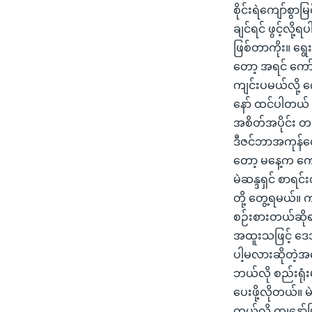
စိုင်းရဲကျော်စွာ
ချင်ရင် ဖွင့်လိ
ဖြစ်တာကိုး။ ရွ
တော့ အရင် ကော်မ
ကျင်းပမယ်လို့ 
နော် ထင်ပါတယ် က
အစိတ်အပိုင်း တခ
ဒီဇင်ဘာအကုန်လေ
တော့ မနေ့က ကော်
မဲဆန္ဒရှင် စာရင
တို့ တွေ့ရမယ်။
စဉ်းစားတယ်ဆိုရင်
အထူးသဖြင့် ဒေသ
ပါ့မလားဆိုတဲ့အ
ဘယ်လို စည်းရုံး
ပေးဖို့လိုတယ်။ မဲဆ
တယ်လို့ ကျနော်