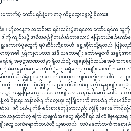
ေးကောက်ပွဲ ကော်မရှင်နဲ့ရော အခု ကိစ္စဆွေးနွေးဖို့ ရှိလား။
ာမြင့်။ ။ ဟိုတနေ့က သတင်းစာ ရှင်းလင်းပွဲအရတော့ ကော်မရှင်က သူ့က
 ဒါကို ကျင်းပဖို့ အစီအစဉ်ရှိတယ်ဆိုတာလေးပဲ ပြောတယ်။ ဒီကော်မရှင်ကိ
ောက်ပွဲတွေကို ရပ်ဆိုင်းလို့ရတယ်၊ ရွှေ့ဆိုင်းလို့ရတယ်၊ ပြန်လည်
တဲ့အခါ ပြန်ကျင်းပတာ၊ အဲဒီ သဘောမျိုး ကော်မရှင်ကို အခွင့
်မရှင်ရဲ့ အခွင့်အာဏာထဲမှာ ရှိတယ်လို့ ကျနော်မြင်တယ်။ အဓိကကတ
တဲ့ မဲဆန္ဒနယ်တွေမှာ တိုက်ပွဲတွေ မရှိတော့တာမျိုး၊ နောက်တခုက လ
ုင်တယ်ဆိုလို့ရှိရင် ရွေးကောက်ပွဲတွေက ကျင်းပလို့ရတာပါပဲ။ အခ
ို့၊ ဘာတို့မှာ ဆိုလို့ရှိရင်လည်း သိပ်စိတ်မချရတဲ့ နေရာမျိုးတွေမှာ
တွေမှာ ရွေးပြီးတော့ ကျင်းပတာမျိုး အခုလည်း ဒီအတိုင်းပါပဲ။ ကော်
ု့နဲ့ လုံခြုံရေး ဆန်းစစ်ချက်တွေယူ၊ လုံခြုံရေးကို အာမခံချက်ပေးနို
ပဲ။ နဂို ပယ်ဖျက်ဖို့ စဉ်းစားခဲ့တုန်းကလည်း လုံခြုံးရေးကြောင့်လို့
 အခုထုတ်တဲ့ ကြေငြာချက်အရတွေ ဆိုလို့ရှိရင် ဒါ လုံခြုံရေးအရ
ောမျိုးတွေ သက်ရောက်တယ်လို့ ယူဆတယ်။ တပ်မတော်ဘက်ကရော၊