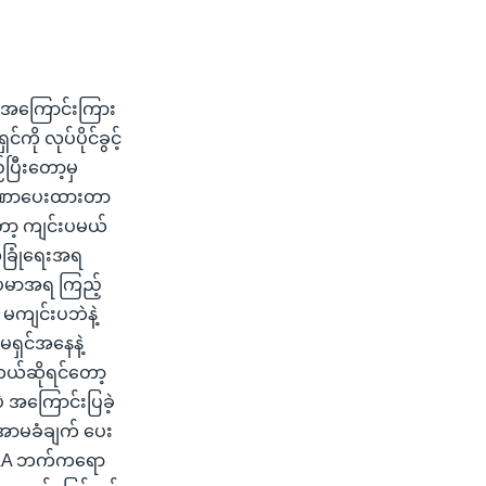
ို အကြောင်းကြား
ု လုပ်ပိုင်ခွင့်
ပြီးတော့မှ
်အာဏာပေးထားတာ
ော့ ကျင်းပမယ်
ုံခြုံရေးအရ
ုဥပမာအရ ကြည့်
 မကျင်းပဘဲနဲ့
မရှင်အနေနဲ့
င်တယ်ဆိုရင်တော့
ပဲ အကြောင်းပြခဲ့
 အာမခံချက် ပေး
 AA ဘက်ကရော