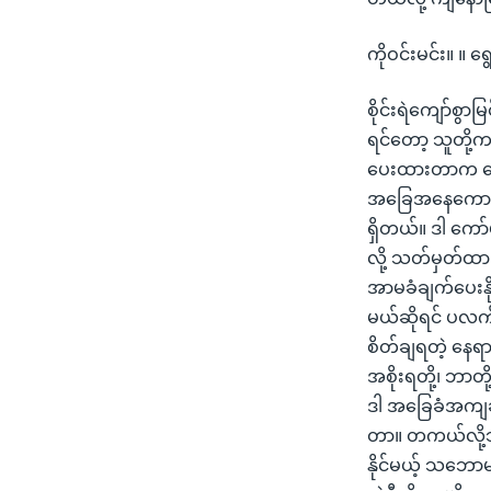
ကိုဝင်းမင်း။ ။ ရွ
စိုင်းရဲကျော်စွ
ရင်တော့ သူတို့က
ပေးထားတာက ရွေးက
အခြေအနေကောင်း
ရှိတယ်။ ဒါ ကော
လို့ သတ်မှတ်ထား
အာမခံချက်ပေးနိ
မယ်ဆိုရင် ပလက်ဝတ
စိတ်ချရတဲ့ နေရာ
အစိုးရတို့၊ ဘာတိ
ဒါ အခြေခံအကျဆုံး
တာ။ တကယ်လို့သာ
နိုင်မယ့် သဘ