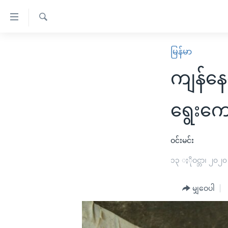
သုံး
ရ
ရှာဖွေ
လွယ်ကူ
မူလစာမျက်နှာ
မြန်မာ
ရ
စေ
မြန်မာ
လာ
ကျန်နေ
သည့်
ဒ်
ကမ္ဘာ့သတင်းများ
Link
ဗွီဒီယို
နိုင်ငံတကာ
ရွေးကေ
များ
သတင်းလွတ်လပ်ခွင့်
အမေရိကန်
ပင်မ
ရပ်ဝန်းတခု လမ်းတခု အလွန်
တရုတ်
ဝင်းမင်း
အကြောင်းအရာ
အင်္ဂလိပ်စာလေ့လာမယ်
အစ္စရေး-ပါလက်စတိုင်း
၁၃ ႏိုဝင္ဘာ၊ ၂၀၂၀
သို့
အပတ်စဉ်ကဏ္ဍများ
အမေရိကန်သုံးအီဒီယံ
ကျော်
မျှဝေပါ
ကြည့်
ရေဒီယိုနှင့်ရုပ်သံ အချက်အလက်များ
မကြေးမုံရဲ့ အင်္ဂလိပ်စာ
ရေဒီယို
ရန်
ရေဒီယို/တီဗွီအစီအစဉ်
ရုပ်ရှင်ထဲက အင်္ဂလိပ်စာ
တီဗွီ
ပင်မ