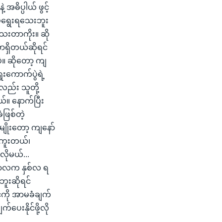
အဓိပ္ပါယ် ဖွင့်
ိုမရွေးရသေးဘူး
သေးတာကိုး။ ဆို
ာရှိတယ်ဆိုရင်
ဲ။ ဆိုတော့ ကျ
ေးကောက်ပွဲရဲ့
လည်း သူတို့
်။ နောက်ပြီး
ဖြစ်တဲ့
မျိုးတော့ ကျနော်
်ကူးတယ်၊
လိုမယ်...
းကာလက နှစ်လ ရ
ူးဆိုရင်
်ကို အာမခံချက်
က်ပေးနိုင်ဖို့လို