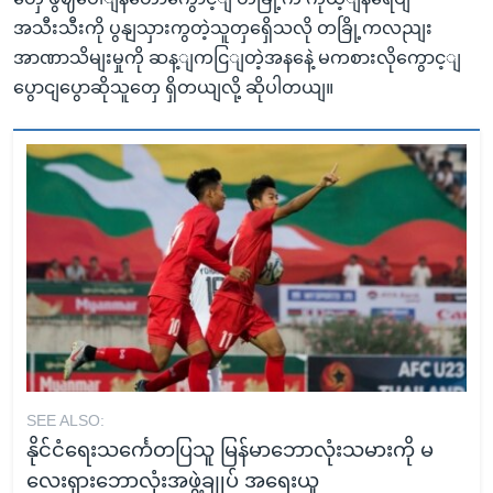
အသီးသီးကို ပွနျသှားကွတဲ့သူတှရှေိသလို တခြို့ကလညျး
အာဏာသိမျးမှုကို ဆန့ျကငြျတဲ့အနနေဲ့ မကစားလိုကွောင့ျ
ပွောငျပွောဆိုသူတှေ ရှိတယျလို့ ဆိုပါတယျ။
SEE ALSO:
နိုင်ငံရေးသင်္ကေတပြသူ မြန်မာဘောလုံးသမားကို မ
လေးရှားဘောလုံးအဖွဲ့ချုပ် အရေးယူ