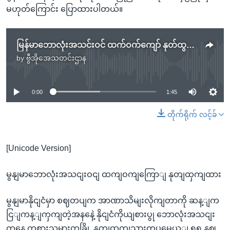
မဟုတ်ကြောင်း ပြောထားပါတယ်။
မြန်မာဘောလုံးအသင်းဝင် ထက်ဝက်ကျော် နုတ်ထွက်ထား
by
ဗွီအိုအေသတင်းဌာန
No media source currently available
0:00
1:45
တိုက်ရိုက် လင့်ခ်
[Unicode Version]
မွနျမာဘောလုံးအသငျးဝငျ ထကျဝကျကြောျ နုတျထှကျထား
မွနျမာနိုငျငံမှာ စဈတပျက အာဏာသိမျးလိုကျတာကို ဆန့ျက
ငြျကန့ျကှကျတဲ့အနနေဲ့ နိုငျငံကိုယျစားပွု ဘောလုံးအသငျး
ကနေ ကစားသမားတခြို့ နုတျထှကျသှားကွပမေယ့ျ ၅၅ နှဈ