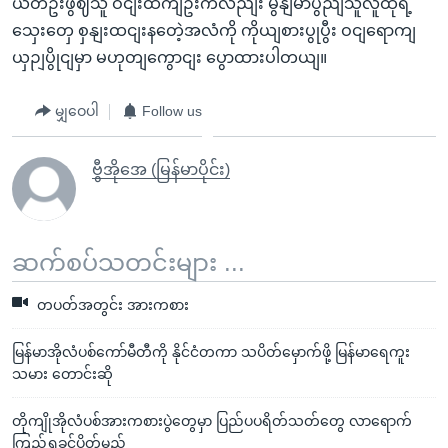
ယံတဦးဖွဈသူ ဝငျးထကျဦးကလညျး မွနျမာပွညျသူလူထုရဲ့
သှေးတှေ စှနျးထငျးနတေဲ့အလံကို ကိုယျစားပွုပွီး ဝငျရောကျ
ယှဉျပွိုငျမှာ မဟုတျကွောငျး ပွောထားပါတယျ။
မျှဝေပါ
Follow us
ဗွီအိုအေ (မြန်မာပိုင်း)
ဆက်စပ်သတင်းများ ...
တပတ်အတွင်း အားကစား
မြန်မာအိုလံပစ်ကော်မီတီကို နိုင်ငံတကာ သပိတ်မှောက်ဖို့ မြန်မာရေကူး
သမား တောင်းဆို
တိုကျိုအိုလံပစ်အားကစားပွဲတွေမှာ ပြည်ပပရိတ်သတ်တွေ လာရောက်
ကြည့်ရှုခွင့်ပိတ်မည်