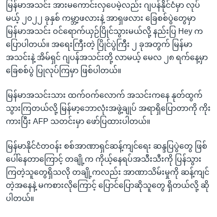
မြန်မာအသင်း အားမကောင်းလှပေမဲ့လည်း ဂျပန်နိုင်ငံမှာ လုပ်
မယ့် ၂၀၂၂ ခုနှစ် ကမ္ဘာ့ဖလားနဲ့ အာရှဖလား ခြေစစ်ပွဲတွေမှာ
မြန်မာအသင်း ဝင်ရောက်ယှဉ်ပြိုင်သွားမယ်လို့ နည်းပြ Hey က
ပြောပါတယ်။ အရေးကြီးတဲ့ ပြိုင်ပွဲကြီး ၂ ခုအတွက် မြန်မာ
အသင်းနဲ့ အိမ်ရှင် ဂျပန်အသင်းတို့ လာမယ့် မေလ ၂၈ ရက်နေ့မှာ
ခြေစစ်ပွဲ ပြုလုပ်ကြမှာ ဖြစ်ပါတယ်။
မြန်မာအသင်းသား ထက်ဝက်လောက် အသင်းကနေ နုတ်ထွက်
သွားကြတယ်လို့ မြန်မာ့ဘောလုံးအဖွဲ့ချုပ် အရာရှိပြောတာကို ကိုး
ကားပြီး AFP သတင်းမှာ ဖော်ပြထားပါတယ်။
မြန်မာနိုင်ငံတဝန်း စစ်အာဏာရှင်ဆန့်ကျင်ရေး ဆန္ဒပြပွဲတွေ ဖြစ်
ပေါ်နေတာကြောင့် တချို့က ကိုယ့်နေရပ်အသီးသီးကို ပြန်သွား
ကြတဲ့သူတွေရှိသလို တချို့ကလည်း အာဏာသိမ်းမှုကို ဆန့်ကျင်
တဲ့အနေနဲ့ မကစားလိုကြောင့် ပြောင်ပြောဆိုသူတွေ ရှိတယ်လို့ ဆို
ပါတယ်။