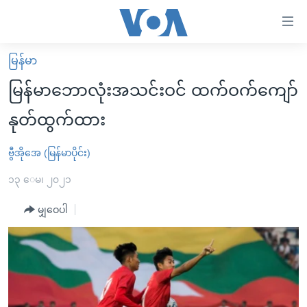
သုံး
ရ
လွယ်ကူ
မြန်မာ
မူလစာမျက်နှာ
စေ
မြန်မာဘောလုံးအသင်းဝင် ထက်ဝက်ကျော်
မြန်မာ
သည့်
နုတ်ထွက်ထား
ကမ္ဘာ့သတင်းများ
Link
ဗွီဒီယို
နိုင်ငံတကာ
ဗွီအိုအေ (မြန်မာပိုင်း)
များ
သတင်းလွတ်လပ်ခွင့်
အမေရိကန်
၁၃ ေမ၊ ၂၀၂၁
ပင်မ
ရပ်ဝန်းတခု လမ်းတခု အလွန်
တရုတ်
အကြောင်းအရာ
မျှဝေပါ
သို့
အင်္ဂလိပ်စာလေ့လာမယ်
အစ္စရေး-ပါလက်စတိုင်း
ကျော်
အပတ်စဉ်ကဏ္ဍများ
အမေရိကန်သုံးအီဒီယံ
ကြည့်
ရေဒီယိုနှင့်ရုပ်သံ အချက်အလက်များ
မကြေးမုံရဲ့ အင်္ဂလိပ်စာ
ရေဒီယို
ရန်
ပင်မ
ရေဒီယို/တီဗွီအစီအစဉ်
ရုပ်ရှင်ထဲက အင်္ဂလိပ်စာ
တီဗွီ