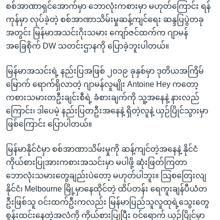
စစ်အာဏာရှင်အောက်မှာ ဘောလုံးကစားမှာ မဟုတ်ကြောင်း ရန်
ကုန်မှာ လုပ်ခဲ့တဲ့ စစ်အာဏာသိမ်းမှုဆန့်ကျင်ရေး ဆန္ဒပြပွဲတခု
အတွင်း မြန်မာအသင်းဂိုးသမား ကျော်ဇင်ထက်က ဂျာမန်
အခြေစိုက် DW သတင်းဌာနကို ပြောခဲ့ဘူးပါတယ်။
မြန်မာအသင်းရဲ့ နည်းပြအဖြစ် ၂၀၁၉ ခုနှစ်မှာ ဒုတိယအကြိမ်
မြောက် ရောက်ရှိလာတဲ့ ဂျာမန်လူမျိုး Antoine Hey ကတော့
ကစားသမားတဦးချင်းစီရဲ့ ခံစားချက်ကို သူ့အနေနဲ့ နားလည်
ကြောင်း၊ ဒါပေမဲ့ နည်းပြတဦးအနေနဲ့ ရှိတဲ့လူနဲ့ ယှဉ်ပြိုင်သွားမှာ
ဖြစ်ကြောင်း ပြောပါတယ်။
မြန်မာနိုင်ငံမှာ စစ်အာဏာသိမ်းမှုကို ဆန့်ကျင်တဲ့အနေနဲ့ နိုင်ငံ
ကိုယ်စားပြုအားကစားအသင်းမှာ မပါဖို့ ဆုံးဖြတ်ကြတာ
ဘောလုံးသမားတွေချည်းပဲတော့ မဟုတ်ပါဘူး။ သြစတြေးလျ
နိုင်ငံ၊ Melbourne မြို့မှာနေထိုင်တဲ့ ထိပ်တန်း ရေကူးချန်ပီယံတ
ဦးဖြစ်သူ ဝင်းထက်ဦးကလည်း မြန်မာပြည်သူလူထုရဲ့သွေးတွေ
စွန်းထင်းနေတဲ့အလံကို ကိုယ်စားပြုပြီး ဝင်ရောက် ယှဉ်ပြိုင်မှာ