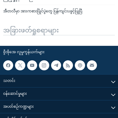
အီတလီမှာ အားကစားပြိုင်ပွဲတွေ ပြန်ကျင်းပခွင့်ပြုပြီ
အခြားဖတ်ရှုစရာများ
ဗွီအိုအေ လူမှုကွန်ယက်များ
သတင်း
၀န်ဆောင်မှုများ
အပတ်စဉ်ကဏ္ဍများ