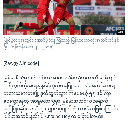
အ
သုတပဒေသာ အင်္ဂလိပ်စာ
ညွန်း
Learning English
စာမျက်နှာ
သို့
ဗွီအိုအေ လူမှုကွန်ယက်များ
ကျော်
ကြည့်
ပြိုင်ပွဲတခုအတွင်း အောင်ပွဲခံနေကြသည့် မြန်မာဘောလုံးအသင်းဝင်နှစ်
ဦး။ (ရန်ကုန်၊ မတ် ၂၂၊ ၂၀၁၉)
ရန်
ဘာသာစကားများ
ရှာဖွေ
[Zawgyi/Unicode]
ရန်
နေရာ
မြန်မာနိုင်ငံမှာ စစ်တပ်က အာဏာသိမ်းလိုက်တာကို ဆန့်ကျင်
သို့
ကန့်ကွက်တဲ့အနေနဲ့ နိုင်ငံကိုယ်စားပြု ဘောလုံးအသင်းကနေ
ကျော်
ကစားသမားတချို့ နုတ်ထွက်သွားကြပေမယ့် ၅၅ နှစ်ကြာ
ရန်
ဝေးကွာနေတဲ့ အာရှဖလားပွဲမှာ မြန်မာအသင်း ဝင်ရောက်
ယှဉ်ပြိုင်နိုင်ရေးဆိုတဲ့ မျှော်လင့်ချက်ကို ထားရှိဆဲဖြစ်ကြောင်း
မြန်မာအသင်းနည်းပြ Antoine Hey က ပြောပါတယ်။