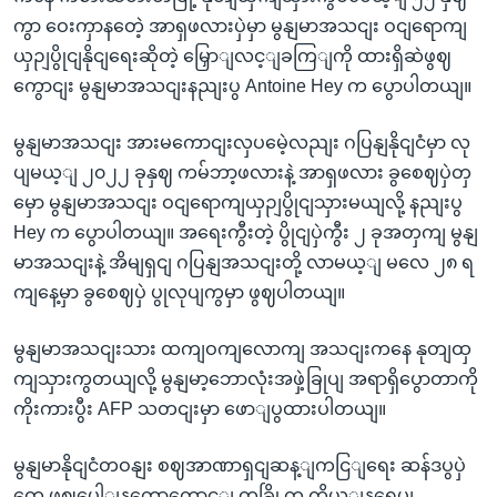
ကွာ ဝေးကှာနတေဲ့ အာရှဖလားပှဲမှာ မွနျမာအသငျး ဝငျရောကျ
ယှဉျပွိုငျနိုငျရေးဆိုတဲ့ မြှောျလင့ျခကြျကို ထားရှိဆဲဖွဈ
ကွောငျး မွနျမာအသငျးနညျးပွ Antoine Hey က ပွောပါတယျ။
မွနျမာအသငျး အားမကောငျးလှပမေဲ့လညျး ဂပြနျနိုငျငံမှာ လု
ပျမယ့ျ ၂၀၂၂ ခုနှဈ ကမ်ဘာ့ဖလားနဲ့ အာရှဖလား ခွစေဈပှဲတှ
မှော မွနျမာအသငျး ဝငျရောကျယှဉျပွိုငျသှားမယျလို့ နညျးပွ
Hey က ပွောပါတယျ။ အရေးကွီးတဲ့ ပွိုငျပှဲကွီး ၂ ခုအတှကျ မွနျ
မာအသငျးနဲ့ အိမျရှငျ ဂပြနျအသငျးတို့ လာမယ့ျ မလေ ၂၈ ရ
ကျနေ့မှာ ခွစေဈပှဲ ပွုလုပျကွမှာ ဖွဈပါတယျ။
မွနျမာအသငျးသား ထကျဝကျလောကျ အသငျးကနေ နုတျထှ
ကျသှားကွတယျလို့ မွနျမာ့ဘောလုံးအဖှဲ့ခြုပျ အရာရှိပွောတာကို
ကိုးကားပွီး AFP သတငျးမှာ ဖောျပွထားပါတယျ။
မွနျမာနိုငျငံတဝနျး စဈအာဏာရှငျဆန့ျကငြျရေး ဆန်ဒပွပှဲ
တှေ ဖွဈပေါျနတောကွောင့ျ တခြို့က ကိုယ့ျနရေပျ