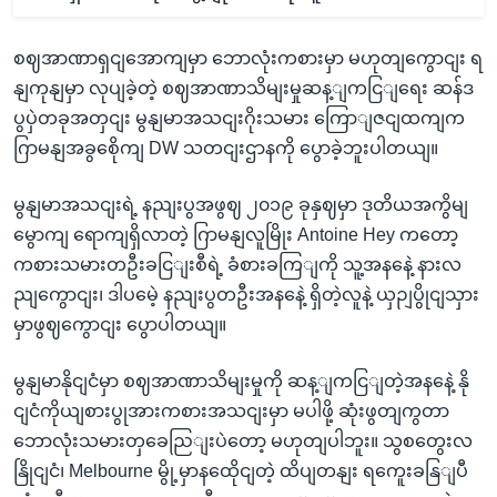
စဈအာဏာရှငျအောကျမှာ ဘောလုံးကစားမှာ မဟုတျကွောငျး ရ
နျကုနျမှာ လုပျခဲ့တဲ့ စဈအာဏာသိမျးမှုဆန့ျကငြျရေး ဆန်ဒ
ပွပှဲတခုအတှငျး မွနျမာအသငျးဂိုးသမား ကြောျဇငျထကျက
ဂြာမနျအခွစေိုကျ DW သတငျးဌာနကို ပွောခဲ့ဘူးပါတယျ။
မွနျမာအသငျးရဲ့ နညျးပွအဖွဈ ၂၀၁၉ ခုနှဈမှာ ဒုတိယအကွိမျ
မွောကျ ရောကျရှိလာတဲ့ ဂြာမနျလူမြိုး Antoine Hey ကတော့
ကစားသမားတဦးခငြျးစီရဲ့ ခံစားခကြျကို သူ့အနနေဲ့ နားလ
ညျကွောငျး၊ ဒါပမေဲ့ နညျးပွတဦးအနနေဲ့ ရှိတဲ့လူနဲ့ ယှဉျပွိုငျသှား
မှာဖွဈကွောငျး ပွောပါတယျ။
မွနျမာနိုငျငံမှာ စဈအာဏာသိမျးမှုကို ဆန့ျကငြျတဲ့အနနေဲ့ နို
ငျငံကိုယျစားပွုအားကစားအသငျးမှာ မပါဖို့ ဆုံးဖွတျကွတာ
ဘောလုံးသမားတှခေညြျးပဲတော့ မဟုတျပါဘူး။ သွစတွေးလ
နြိုငျငံ၊ Melbourne မွို့မှာနထေိုငျတဲ့ ထိပျတနျး ရကေူးခနြျပီ