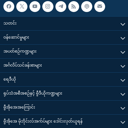
သတင်း
၀န်ဆောင်မှုများ
အပတ်စဉ်ကဏ္ဍများ
အင်္ဂလိပ်သင်ခန်းစာများ
ရေဒီယို
ရုပ်သံအစီအစဉ်နှင့် ဗွီဒီယိုကဏ္ဍများ
ဗွီအိုအေအကြောင်း
ဗွီအိုအေ မိုဘိုင်းလ်အက်ပ်များ ဒေါင်းလုတ်ယူရန်