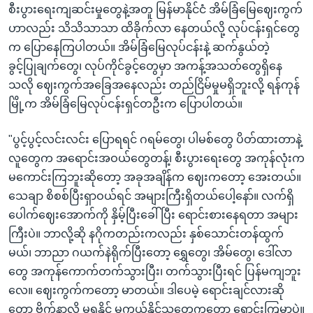
စီးပွားရေးကျဆင်းမှုတွေနဲ့အတူ မြန်မာနိုင်ငံ အိမ်ခြံမြေဈေးကွက်
ဟာလည်း သိသိသာသာ ထိခိုက်လာ နေတယ်လို့ လုပ်ငန်းရှင်တွေ
က ပြောနေကြပါတယ်။ အိမ်ခြံမြေလုပ်ငန်းနဲ့ ဆက်နွယ်တဲ့
ခွင့်ပြုချက်တွေ၊ လုပ်ကိုင်ခွင့်တွေမှာ အကန့်အသတ်တွေရှိနေ
သလို ဈေးကွက်အခြေအနေလည်း တည်ငြိမ်မှုမရှိဘူးလို့ ရန်ကုန်
မြိုဲ့က အိမ်ခြံမြေလုပ်ငန်းရှင်တဦးက ပြောပါတယ်။
"ပွင့်ပွင့်လင်းလင်း ပြောရရင် ဂရမ်တွေ၊ ပါမစ်တွေ ပိတ်ထားတာနဲ့
လူတွေက အရောင်းအဝယ်တွေတန့်၊ စီးပွားရေးတွေ အကုန်လုံးက
မကောင်းကြဘူးဆိုတော့ အခုအချိန်က ဈေးကတော့ အေးတယ်။
သေချာ စိစစ်ပြီးရှာဝယ်ရင် အများကြီးရှိတယ်ပေါ့နော်။ လက်ရှိ
ပေါက်ဈေးအောက်ကို နှိမ့်ပြီးခေါ်ပြီး ရောင်းစားနေရတာ အများ
ကြီးပဲ။ ဘာလို့ဆို နဂိုကတည်းကလည်း နှစ်သောင်းတန်ထွက်
မယ်၊ ဘာညာ ဂယက်နဲရိုက်ပြီးတော့ ရွှေတွေ၊ အိမ်တွေ၊ ဒေါ်လာ
တွေ အကုန်ကောက်တက်သွားပြီး၊ တက်သွားပြီးရင် ပြန်မကျဘူး
လေ။ ဈေးကွက်ကတော့ မာတယ်။ ဒါပေမဲ့ ရောင်းချင်လားဆို
တော့ ဗိုက်နာလို့ မရှူနိုင် မကယ်နိုင်သူတွေကတော့ ရောင်းကြမှာပဲ။