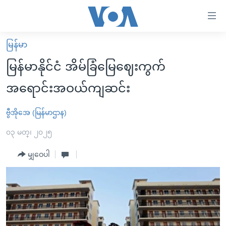
သုံး
ရ
လွယ်ကူ
မြန်မာ
မူလစာမျက်နှာ
စေ
မြန်မာနိုင်ငံ အိမ်ခြံမြေဈေးကွက်
မြန်မာ
သည့်
အရောင်းအဝယ်ကျဆင်း
ကမ္ဘာ့သတင်းများ
Link
ဗွီဒီယို
နိုင်ငံတကာ
ဗွီအိုအေ (မြန်မာဌာန)
များ
သတင်းလွတ်လပ်ခွင့်
အမေရိကန်
၀၃ မတ္၊ ၂၀၂၅
ပင်မ
ရပ်ဝန်းတခု လမ်းတခု အလွန်
တရုတ်
အကြောင်းအရာ
မျှဝေပါ
သို့
အင်္ဂလိပ်စာလေ့လာမယ်
အစ္စရေး-ပါလက်စတိုင်း
ကျော်
အပတ်စဉ်ကဏ္ဍများ
အမေရိကန်သုံးအီဒီယံ
ကြည့်
ရေဒီယိုနှင့်ရုပ်သံ အချက်အလက်များ
မကြေးမုံရဲ့ အင်္ဂလိပ်စာ
ရေဒီယို
ရန်
ပင်မ
ရေဒီယို/တီဗွီအစီအစဉ်
ရုပ်ရှင်ထဲက အင်္ဂလိပ်စာ
တီဗွီ