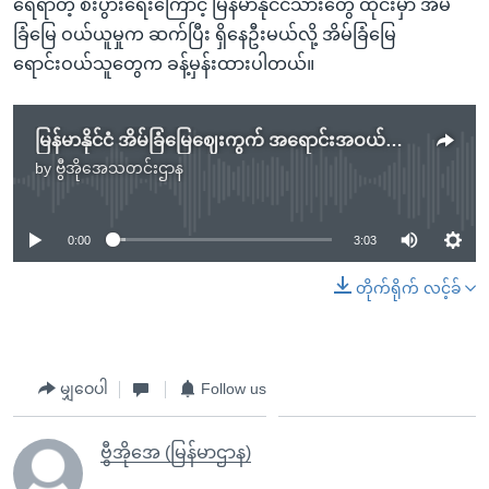
ရေရာတဲ့ စီးပွားရေးကြောင့် မြန်မာနိုင်ငံသားတွေ ထိုင်းမှာ အိမ်
ခြံမြေ ဝယ်ယူမှုက ဆက်ပြီး ရှိနေဦးမယ်လို့ အိမ်ခြံမြေ
ရောင်းဝယ်သူတွေက ခန့်မှန်းထားပါတယ်။
မြန်မာနိုင်ငံ အိမ်ခြံမြေဈေးကွက် အရောင်းအဝယ်ကျဆင်း
by
ဗွီအိုအေသတင်းဌာန
No media source currently available
0:00
3:03
တိုက်ရိုက် လင့်ခ်
မျှဝေပါ
Follow us
ဗွီအိုအေ (မြန်မာဌာန)