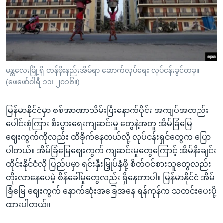
အ
သုတပဒေသာ အင်္ဂလိပ်စာ
ညွန်း
Learning English
စာမျက်နှာ
သို့
ဗွီအိုအေ လူမှုကွန်ယက်များ
ကျော်
ကြည့်
မန္တလေးမြို့ရှိ တန်ဖိုးနည်းအိမ်ရာ ဆောက်လုပ်ရေး လုပ်ငန်းခွင်တခု။
(ဖေဖော်ဝါရီ ၁၁၊ ၂၀၁၆။)
ရန်
ဘာသာစကားများ
ရှာဖွေ
မြန်မာနိုင်ငံမှာ စစ်အာဏာသိမ်းပြီးနောက်ပိုင်း အကျပ်အတည်း
ရန်
ပေါင်းစုံကြား စီးပွားရေးကျဆင်းမှု တွေနဲ့အတူ အိမ်ခြံမြေ
နေရာ
ဈေးကွက်ကိုလည်း ထိခိုက်နေတယ်လို့ လုပ်ငန်းရှင်တွေက ပြော
သို့
ပါတယ်။ အိမ်ခြံမြေဈေးကွက် ကျဆင်းမှုတွေကြောင့် အိမ်နီးချင်း
ကျော်
ထိုင်းနိုင်ငံလို ပြည်ပမှာ ရင်းနှီးမြှုပ်နှံဖို့ စိတ်ဝင်စားသူတွေလည်း
ရန်
တိုးလာနေပေမဲ့ စိန်ခေါ်မှုတွေလည်း ရှိနေတာပါ။ မြန်မာနိုင်ငံ အိမ်
ခြံမြေ ဈေးကွက် နောက်ဆုံးအခြေအနေ ရန်ကုန်က သတင်းပေးပို့
ထားပါတယ်။