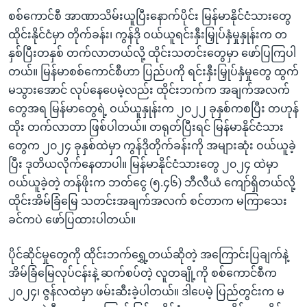
စစ်ကောင်စီ အာဏာသိမ်းယူပြီးနောက်ပိုင်း မြန်မာနိုင်ငံသားတွေ
ထိုင်းနိုင်ငံမှာ တိုက်ခန်း၊ ကွန်ဒို ဝယ်ယူရင်းနှီးမြှုပ်နှံမှုနှုန်းက တ
နှစ်ပြီးတနှစ် တက်လာတယ်လို့ ထိုင်းသတင်းတွေမှာ ဖော်ပြကြပါ
တယ်။ မြန်မာစစ်ကောင်စီဟာ ပြည်ပကို ရင်းနှီးမြှုပ်နှံမှုတွေ ထွက်
မသွားအောင် လုပ်နေပေမဲ့လည်း ထိုင်းဘက်က အချက်အလက်
တွေအရ မြန်မာတွေရဲ့ ဝယ်ယူနှုန်းက ၂၀၂၂ ခုနှစ်ကစပြီး တဟုန်
ထိုး တက်လာတာ ဖြစ်ပါတယ်။ တရုတ်ပြီးရင် မြန်မာနိုင်ငံသား
တွေက ၂၀၂၄ ခုနှစ်ထဲမှာ ကွန်ဒိုတိုက်ခန်းကို အများဆုံး ဝယ်ယူခဲ့
ပြီး ဒုတိယလိုက်နေတာပါ။ မြန်မာနိုင်ငံသားတွေ ၂၀၂၄ ထဲမှာ
ဝယ်ယူခဲ့တဲ့ တန်ဖိုးက ဘတ်ငွေ (၅.၄၆) ဘီလီယံ ကျော်ရှိတယ်လို့
ထိုင်းအိမ်ခြံမြေ သတင်းအချက်အလက် စင်တာက မကြာသေး
ခင်ကပဲ ဖော်ပြထားပါတယ်။
ပိုင်ဆိုင်မှုတွေကို ထိုင်းဘက်ရွှေ့တယ်ဆိုတဲ့ အကြောင်းပြချက်နဲ့
အိမ်ခြံမြေလုပ်ငန်းနဲ့ ဆက်စပ်တဲ့ လူတချို့ကို စစ်ကောင်စီက
၂၀၂၄၊ ဇွန်လထဲမှာ ဖမ်းဆီးခဲ့ပါတယ်။ ဒါပေမဲ့ ပြည်တွင်းက မ