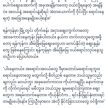
ပေါက်ဈေးအောက်ကို အခုအချိန်ကတော့ ဝယ်လို့ရနေတဲ့ အချိန်
ပဲ။ အဝယ်နဲ့ အရောင်းနဲ့ဆိုရင် အဲတယောက်ကို ဝိုင်းပြီး ရောင်းနေ
ရတဲ့ အခြေအနေမျိုးပေါ့နော်။"
ရန်ကုန်မှာ မြို့တွင်း တိုက်ခန်း အငှားဈေးကွက်ကတော့
အားကောင်းနေတုန်း ဖြစ်ပါတယ်။ နယ်က တက်လာသူတွေအဖို့
တော့ ရန်ကုန်က အိမ်ခြံမြေဈေးတွေဟာ မကပ်နိုင်တဲ့ ဈေးနှုန်း
တွေ ဖြစ်နေကြောင်း ရန်ကုန်မှာ အိမ်ခြံမြေ ဝယ်ရောင်းလုပ်နေသူ
တဦးက ပြောပါတယ်။
"ပါးနေတယ်။ အရောင်းအဝယ်တွေ ဒီမှာတောင်မရောင်းရဘူး။
ရောင်းနေတာတွေ မထွက်လို့ စိတ်ညစ် နေတာ။ ဘယ်သူမှလည်း
ချလည်း မဝယ်ဘူး အခုခေတ်ကာလ။ ကိုယ်ကချပြီး နောက်တခု
ကို လိုက်လှမ်းရင် မမီဘူး။ ဘယ်သူမှ ချမရောင်းကြတာ။ ဈေး
တွေက အရမ်းတက်နေတာ။ ကိုယ့်နိုင်ငံက... ရင်းနှီးမြှုပ်နှံထားရင်
တမျိုးပေါ့နော်။ ကြာဦးမှာလေ အဲလို နိုင်ငံခြားသားတွေ ဝင်ဖို့က။"