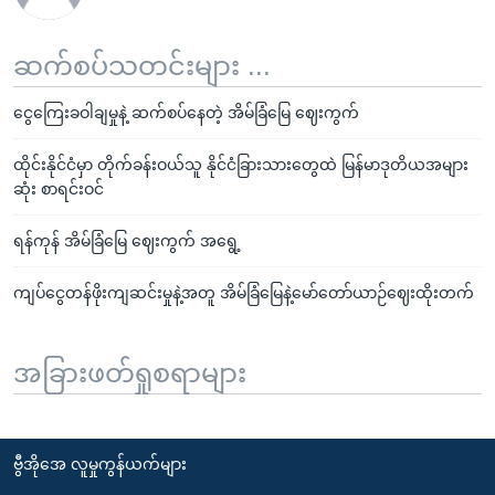
ဆက်စပ်သတင်းများ ...
ငွေကြေးခဝါချမှုနဲ့ ဆက်စပ်နေတဲ့ အိမ်ခြံမြေ ဈေးကွက်
ထိုင်းနိုင်ငံမှာ တိုက်ခန်းဝယ်သူ နိုင်ငံခြားသားတွေထဲ မြန်မာဒုတိယအများ
ဆုံး စာရင်းဝင်
ရန်ကုန် အိမ်ခြံမြေ ဈေးကွက် အရွေ့
ကျပ်ငွေတန်ဖိုးကျဆင်းမှုနဲ့အတူ အိမ်ခြံမြေနဲ့မော်တော်ယာဉ်ဈေးထိုးတက်
အခြားဖတ်ရှုစရာများ
ဗွီအိုအေ လူမှုကွန်ယက်များ