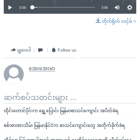
0:00
3:06
တိုက်ရိုက် လင့်ခ်
မျှဝေပါ
Follow us
အေးအေးမာ
ဆက်စပ်သတင်းများ ...
ထိုင်းတောင်ပိုင်းက ရွှေ့ပြောင်း မြန်မာစာသင်ကျောင်း အပိတ်ခံရ
စစ်အာဏာသိမ်း မြန်မာနိုင်ငံက စာသင်ကျောင်းတွေ အတိုက်ခိုက်ခံရ
ထိုင်းမှာ မြန်မာအပါအဝင် တရားမဝင် နေထိုင်နေသူတွေကို လိုက်ဖမ်းနေ