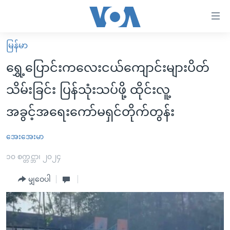
သုံး
ရ
လွယ်ကူ
မြန်မာ
မူလစာမျက်နှာ
စေ
ရွှေ့ပြောင်းကလေးငယ်ကျောင်းများပိတ်
မြန်မာ
သည့်
သိမ်းခြင်း ပြန်သုံးသပ်ဖို့ ထိုင်းလူ့
ကမ္ဘာ့သတင်းများ
Link
အခွင့်အရေးကော်မရှင်တိုက်တွန်း
ဗွီဒီယို
နိုင်ငံတကာ
များ
သတင်းလွတ်လပ်ခွင့်
အမေရိကန်
ပင်မ
အေးအေးမာ
ရပ်ဝန်းတခု လမ်းတခု အလွန်
တရုတ်
အကြောင်းအရာ
၁၀ စက္တင္ဘာ၊ ၂၀၂၄
သို့
အင်္ဂလိပ်စာလေ့လာမယ်
အစ္စရေး-ပါလက်စတိုင်း
ကျော်
မျှဝေပါ
အပတ်စဉ်ကဏ္ဍများ
အမေရိကန်သုံးအီဒီယံ
ကြည့်
ရေဒီယိုနှင့်ရုပ်သံ အချက်အလက်များ
မကြေးမုံရဲ့ အင်္ဂလိပ်စာ
ရေဒီယို
ရန်
ပင်မ
ရေဒီယို/တီဗွီအစီအစဉ်
ရုပ်ရှင်ထဲက အင်္ဂလိပ်စာ
တီဗွီ