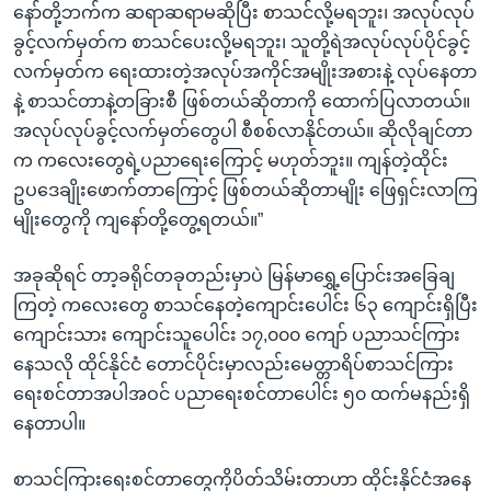
နော်တို့ဘက်က ဆရာဆရာမဆိုပြီး စာသင်လို့မရဘူး၊ အလုပ်လုပ်
ခွင့်လက်မှတ်က စာသင်ပေးလို့မရဘူး၊ သူတို့ရဲအလုပ်လုပ်ပိုင်ခွင့်
လက်မှတ်က ရေးထားတဲ့အလုပ်အကိုင်အမျိုးအစားနဲ့ လုပ်နေတာ
နဲ့ စာသင်တာနဲ့တခြားစီ ဖြစ်တယ်ဆိုတာကို ထောက်ပြလာတယ်။
အလုပ်လုပ်ခွင့်လက်မှတ်တွေပါ စီစစ်လာနိုင်တယ်။ ဆိုလိုချင်တာ
က ကလေးတွေရဲ့ပညာရေးကြောင့် မဟုတ်ဘူး။ ကျန်တဲ့ထိုင်း
ဥပဒေချိုးဖောက်တာကြောင့် ဖြစ်တယ်ဆိုတာမျိုး ဖြေရှင်းလာကြ
မျိုးတွေကို ကျနော်တို့တွေ့ရတယ်။”
အခုဆိုရင် တာ့ခရိုင်တခုတည်းမှာပဲ မြန်မာရွှေ့ပြောင်းအခြေချ
ကြတဲ့ ကလေးတွေ စာသင်နေတဲ့ကျောင်းပေါင်း ၆၃ ကျောင်းရှိပြီး
ကျောင်းသား ကျောင်းသူပေါင်း ၁၇,၀၀၀ ကျော် ပညာသင်ကြား
နေသလို ထိုင်နိုင်ငံ တောင်ပိုင်းမှာလည်းမေတ္တာရိပ်စာသင်ကြား
ရေးစင်တာအပါအဝင် ပညာရေးစင်တာပေါင်း ၅၀ ထက်မနည်းရှိ
နေတာပါ။
စာသင်ကြားရေးစင်တာတွေကိုပိတ်သိမ်းတာဟာ ထိုင်းနိုင်ငံအနေ