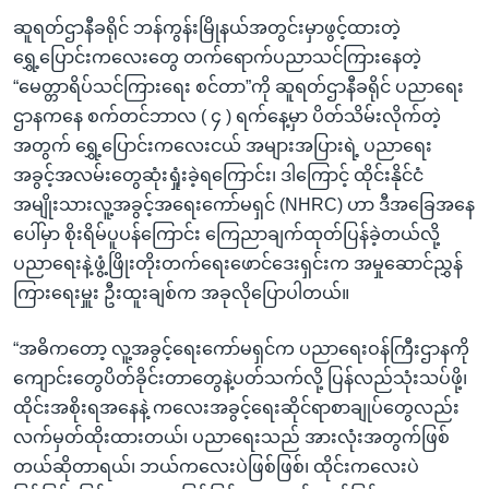
ဆူရတ်ဌာနီခရိုင် ဘန်ကွန်းမြိုနယ်အတွင်းမှာဖွင့်ထားတဲ့
ရွှေ့ပြောင်းကလေးတွေ တက်ရောက်ပညာသင်ကြားနေတဲ့
“မေတ္တာရိပ်သင်ကြားရေး စင်တာ”ကို ဆူရတ်ဌာနီခရိုင် ပညာရေး
ဌာနကနေ စက်တင်ဘာလ ( ၄ ) ရက်နေ့မှာ ပိတ်သိမ်းလိုက်တဲ့
အတွက် ရွှေ့ပြောင်းကလေးငယ် အများအပြားရဲ့ ပညာရေး
အခွင့်အလမ်းတွေဆုံးရှုံးခဲ့ရကြောင်း၊ ဒါကြောင့် ထိုင်းနိုင်ငံ
အမျိုးသားလူ့အခွင့်အရေးကော်မရှင် (NHRC) ဟာ ဒီအခြေအနေ
ပေါ်မှာ စိုးရိမ်ပူပန်ကြောင်း ကြေညာချက်ထုတ်ပြန်ခဲ့တယ်လို့
ပညာရေးနဲ့ဖွံ့ဖြိုးတိုးတက်ရေးဖောင်ဒေးရှင်းက အမှုဆောင်ညွှန်
ကြားရေးမှူး ဦးထူးချစ်က အခုလိုပြောပါတယ်။
“အဓိကတော့ လူ့အခွင့်ရေးကော်မရှင်က ပညာရေးဝန်ကြီးဌာနကို
ကျောင်းတွေပိတ်ခိုင်းတာတွေနဲ့ပတ်သက်လို့ ပြန်လည်သုံးသပ်ဖို့၊
ထိုင်းအစိုးရအနေနဲ့ ကလေးအခွင့်ရေးဆိုင်ရာစာချုပ်တွေလည်း
လက်မှတ်ထိုးထားတယ်၊ ပညာရေးသည် အားလုံးအတွက်ဖြစ်
တယ်ဆိုတာရယ်၊ ဘယ်ကလေးပဲဖြစ်ဖြစ်၊ ထိုင်းကလေးပဲ