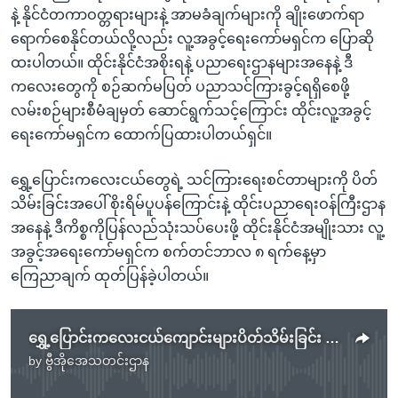
နဲ့ နိုင်ငံတကာဝတ္တရားများနဲ့ အာမခံချက်များကို ချိုးဖောက်ရာ
ရောက်စေနိုင်တယ်လို့လည်း လူ့အခွင့်ရေးကော်မရှင်က ပြောဆို
ထးပါတယ်။ ထိုင်းနိုင်ငံအစိုးရနဲ့ ပညာရေးဌာနများအနေနဲ့ ဒီ
ကလေးတွေကို စဉ်ဆက်မပြတ် ပညာသင်ကြားခွင့်ရရှိစေဖို့
လမ်းစဉ်များစီမံချမှတ် ဆောင်ရွက်သင့်ကြောင်း ထိုင်းလူ့အခွင့်
ရေးကော်မရှင်က ထောက်ပြထားပါတယ်ရှင်။
ရွှေ့ပြောင်းကလေးငယ်တွေရဲ့ သင်ကြားရေးစင်တာများကို ပိတ်
သိမ်းခြင်းအပေါ် စိုးရိမ်ပူပန်ကြောင်းနဲ့ ထိုင်းပညာရေးဝန်ကြီးဌာန
အနေနဲ့ ဒီကိစ္စကိုပြန်လည်သုံးသပ်ပေးဖို့ ထိုင်းနိုင်ငံအမျိုးသား လူ့
အခွင့်အရေးကော်မရှင်က စက်တင်ဘာလ ၈ ရက်နေ့မှာ
ကြေညာချက် ထုတ်ပြန်ခဲ့ပါတယ်။
ရွှေ့ပြောင်းကလေးငယ်ကျောင်းများပိတ်သိမ်းခြင်း ပြန်သုံးသပ်ဖို့ ထိုင်းလူ့အခွင့်အရေးကော်မရှင်တိုက်တွန်း
by
ဗွီအိုအေသတင်းဌာန
No media source currently available