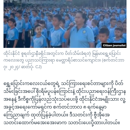
အ
သုတပဒေသာ အင်္ဂလိပ်စာ
ညွန်း
Learning English
စာမျက်နှာ
သို့
ဗွီအိုအေ လူမှုကွန်ယက်များ
ကျော်
ကြည့်
ရန်
ဘာသာစကားများ
ထိုင်းနိုင်ငံ စူရတ်ဌာနီခရိုင်အတွင်းက ပိတ်သိမ်းခံရတဲ့ မြန်မာရွှေ့ပြောင်း
ရှာဖွေ
ကလေးတွေ ပညာသင်ကြားရာ မေတ္တာရိပ်စာသင်ကျောင်း။ (စက်တင်ဘာ
ရန်
၇၊ ၂၀၂၄/ ဓာတ်ပုံ- CJ)
နေရာ
သို့
ရွှေ့ပြောင်းကလေးငယ်တွေရဲ့ သင်ကြားရေးစင်တာများကို ပိတ်
ကျော်
သိမ်းခြင်းအပေါ် စိုးရိမ်ပူပန်ကြောင်းနဲ့ ထိုင်းပညာရေးဝန်ကြီးဌာန
ရန်
အနေနဲ့ ဒီကိစ္စကိုပြန်လည်သုံးသပ်ပေးဖို့ ထိုင်းနိုင်ငံအမျိုးသား လူ့
အခွင့်အရေးကော်မရှင်က စက်တင်ဘာလ ၈ ရက်နေ့မှာ
ကြေညာချက် ထုတ်ပြန်ခဲ့ပါတယ်။ ဒီသတင်းကို ဗွီအိုအေ
သတင်းထောက်မအေးအေးမာက သတင်းပေးပို့ထားပါတယ်။