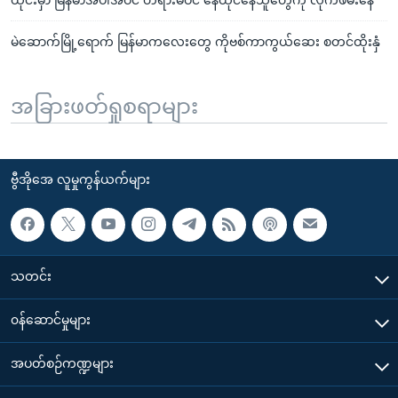
မဲဆောက်မြို့ရောက် မြန်မာကလေးတွေ ကိုဗစ်ကာကွယ်ဆေး စတင်ထိုးနှံ
အခြားဖတ်ရှုစရာများ
ဗွီအိုအေ လူမှုကွန်ယက်များ
သတင်း
၀န်ဆောင်မှုများ
အပတ်စဉ်ကဏ္ဍများ