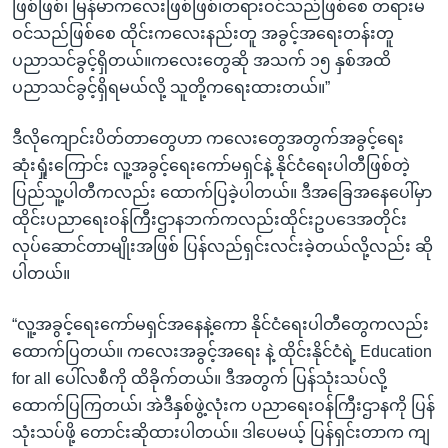
ဖြစ်ဖြစ်၊ မြန်မာကလေးဖြစ်ဖြစ်၊တရားဝင်သည်ဖြစ်စေ တရားမ
ဝင်သည်ဖြစ်စေ ထိုင်းကလေးနည်းတူ အခွင့်အရေးတန်းတူ
ပညာသင်ခွင့်ရှိတယ်။ကလေးတွေဆို အသက် ၁၅ နှစ်အထိ
ပညာသင်ခွင့်ရှိရမယ်လို့ သူတို့ကရေးထားတယ်။”
ဒီလိုကျောင်းပိတ်တာတွေဟာ ကလေးတွေအတွက်အခွင့်ရေး
ဆုံးရှုံးကြောင်း လူ့အခွင့်ရေးကော်မရှင်နဲ့ နိုင်ငံရေးပါတီဖြစ်တဲ့
ပြည်သူ့ပါတီကလည်း ထောက်ပြခဲ့ပါတယ်။ ဒီအခြေအနေပေါ်မှာ
ထိုင်းပညာရေးဝန်ကြီးဌာနဘက်ကလည်းထိုင်းဥပဒေအတိုင်း
လုပ်ဆောင်တာမျိုးအဖြစ် ပြန်လည်ရှင်းလင်းခဲ့တယ်လို့လည်း ဆို
ပါတယ်။
“လူ့အခွင့်ရေးကော်မရှင်အနေနဲ့ကော နိုင်ငံရေးပါတီတွေကလည်း
ထောက်ပြတယ်။ ကလေးအခွင့်အရေး နဲ့ ထိုင်းနိုင်ငံရဲ့ Education
for all ပေါ်လစီကို ထိခိုက်တယ်။ ဒီအတွက် ပြန်သုံးသပ်လို့
ထောက်ပြကြတယ်၊ အဲဒီနှစ်ဖွဲ့လုံးက ပညာရေးဝန်ကြီးဌာနကို ပြန်
သုံးသပ်ဖို့ တောင်းဆိုထားပါတယ်။ ဒါပေမယ့် ပြန်ရှင်းတာက ကျ