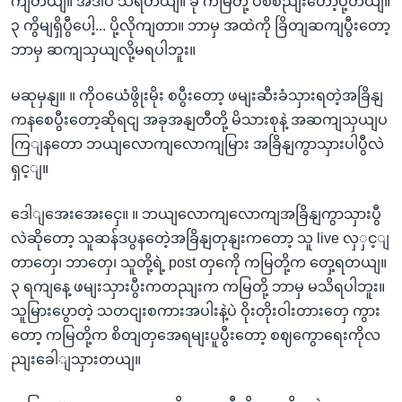
ကျတယျ။ အဲဒါပဲ သိရတယျ။ ခု ကမြတို့ ပစ်စညျးတော့ပို့တယျ။
၃ ကွိမျရှိပွီပေါ့... ပို့လိုကျတာ။ ဘာမှ အထဲကို ခြိတျဆကျပွီးတော့
ဘာမှ ဆကျသှယျလို့မရပါဘူး။
မဆုမှနျ။ ။ ကိုဝယေံဖွိုးမိုး စပွီးတော့ ဖမျးဆီးခံသှားရတဲ့အခြိနျ
ကနစေပွီးတော့ဆိုရငျ အခုအနျတီတို့ မိသားစုနဲ့ အဆကျသှယျပ
ကြျနတော ဘယျလောကျလောကျမြား အခြိနျကွာသှားပါပွီလဲ
ရှင့ျ။
ဒေါျအေးအေးငှေ။ ။ ဘယျလောကျလောကျအခြိနျကွာသှားပွီ
လဲဆိုတော့ သူဆန်ဒပွနတေဲ့အခြိနျတုနျးကတော့ သူ live လှှင့ျ
တာတှေ၊ ဘာတှေ၊ သူတို့ရဲ့ post တှကေို ကမြတို့က တှေ့ရတယျ။
၃ ရကျနေ့ ဖမျးသှားပွီးကတညျးက ကမြတို့ ဘာမှ မသိရပါဘူး။
သူမြားပွောတဲ့ သတငျးစကားအပါးနဲ့ပဲ ဝိုးတိုးဝါးတားတှေ ကွား
တော့ ကမြတို့က စိတျတှအေရမျးပူပွီးတော့ စဈကွောရေးကိုလ
ညျးခေါျသှားတယျ။