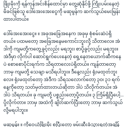
ဖြိုးမိုးကို ရန်ကုန်အင်းစိန်ထောင်မှာ တွေ့ဆုံနိုင်ဖို့ ကြိုးပမ်းနေတဲ့
မိခင်ဖြစ်သူ ဒေါ်အေးအေးငွေကို မဆုမွန်က ဆက်သွယ်မေးမြန်း
ထားပါတယ်။
ဒေါ်အေးအေးငွေ။ ။ အခုအခြေအနေက အခုမှ စုံစမ်းဆဲပဲရှိ
တယ်။ ပထမတော့ အခြေအနေမကောင်းဘူးလို့ သိတာလေ။ အဲ
ဒါကို ကျမတို့ကတွေ့ခွင့်လည်း မရဘူး၊ စာပို့ခွင့်လည်း မရဘူး။
အဲဒီမှာ လိုက်ပါ ဆောင်ရွက်ပေးနေတဲ့ ရှေ့နေတယောက်ဆီကနေ
ပဲ စောစောပိုင်းရက်က သိရတာလေးပဲရှိတယ်။ ကျန်တာတော့
ဘာမှ ကျမတို့ သေချာ မသိရပါဘူး။ ဒီနေ့လည်း ရုံးမထုတ်ဘူး
လေ။ ရုံးမထုတ်တော့ အဲဒီက သိရသလောက်တော့ ၃၀၊ ၃၁ ရက်
နေ့ကိုတော့ သတ်မှတ်ထားတယ်ဆိုတာ ဒါပဲ သိလိုက်တယ်။ အဲ
ဒါပဲ သိရတယ်။ ခု ကျမတို့ ပစ္စည်းတော့ပို့တယ်။ ၃ ကြိမ်ရှိပြီပေါ့...
ပို့လိုက်တာ။ ဘာမှ အထဲကို ချိတ်ဆက်ပြီးတော့ ဘာမှ ဆက်သွယ်
လို့မရပါဘူး။
မဆုမွန်။ ။ ကိုဝေယံဖြိုးမိုး စပြီးတော့ ဖမ်းဆီးခံသွားရတဲ့အချိန်