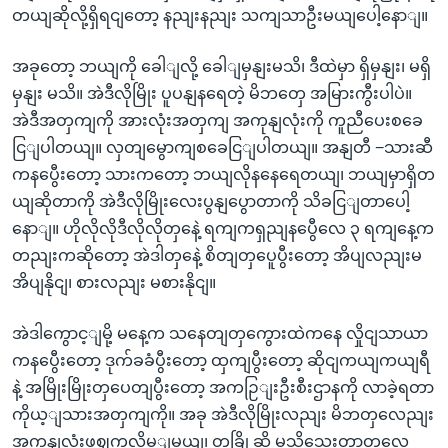
တယျဆိုလို့ရှိရငျတော့ နညျးနညျး သကျသာဦးမယျပေါ့နောျ။
အခုတော့ ဘယျကို ခေါျလို့ ခေါျမှနျးမသိ၊ ဒီထဲမှာ ရှိမှနျး၊ မရှိ
မှနျး မသိ။ အဲဒီလိုမြိုး ပူပနျနရေတဲ့ မိဘတှေ အမြားကွီးပါပဲ။
အဲဒီအတှကျကို အားလုံးအတှကျ အကုနျလုံးကို ကူညီပေးစခေ
ငြျပါတယျ။ လှတျမွောကျစခေငြျပါတယျ။ အနျတီ −သားဆီ
ကနပွေီးတော့ သားကတော့ ဘယျလိုနနေရေတယျ၊ ဘယျမှာရှိတ
ယျဆိုတာကို အဲဒီလိုမြိုးလေးပွနျပွောတာကို သိခငြျတာပေါ့
နောျ။ ဟိုလိုလိုဒီလိုလိုတှနေဲ့ ရကျကရှညျနပွေီလေ ၃ ရကျနေ့က
တညျးကဆိုတော့ အဲဒါတှနေဲ့ စိတျတှပေူပွီးတော့ အိပျလညျးမ
အိပျနိုငျ၊ စားလညျး မစားနိုငျ။
အဲဒါကွောင့ျမို့ မနေ့က သနေတျတှကွေားထဲကနေ လှိုငျသာယာ
ကနပွေီးတော့ ဒုက်ခခံပွီးတော့ ထှကျပွီးတော့ ဆိုငျကယျကယျရီ
နဲ့ အမြိုးမြိုးတှပေတျပွီးတော့ အကဉြျးဦးစီးဌာနကို လာခဲ့ရတာ
ကိုယ့ျသားအတှကျကို။ အခု အဲဒီလိုမြိုးလညျး မိဘတှလေညျး
အကုနျလုံးဖွဈကွလိမ့ျမယျ၊ တခြို့ဆို မသိသေးတာတှလေ