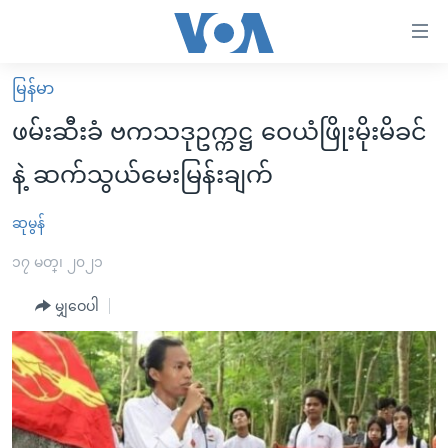
သုံး
ရ
လွယ်ကူ
မြန်မာ
မူလစာမျက်နှာ
စေ
ဖမ်းဆီးခံ ဗကသဒုဥက္ကဋ္ဌ ဝေယံဖြိုးမိုးမိခင်
မြန်မာ
သည့်
နဲ့ ဆက်သွယ်မေးမြန်းချက်
ကမ္ဘာ့သတင်းများ
Link
ဗွီဒီယို
နိုင်ငံတကာ
ဆုမွန်
များ
သတင်းလွတ်လပ်ခွင့်
အမေရိကန်
၁၇ မတ္၊ ၂၀၂၁
ပင်မ
ရပ်ဝန်းတခု လမ်းတခု အလွန်
တရုတ်
အကြောင်းအရာ
မျှဝေပါ
သို့
အင်္ဂလိပ်စာလေ့လာမယ်
အစ္စရေး-ပါလက်စတိုင်း
ကျော်
အပတ်စဉ်ကဏ္ဍများ
အမေရိကန်သုံးအီဒီယံ
ကြည့်
ရေဒီယိုနှင့်ရုပ်သံ အချက်အလက်များ
မကြေးမုံရဲ့ အင်္ဂလိပ်စာ
ရေဒီယို
ရန်
ပင်မ
ရေဒီယို/တီဗွီအစီအစဉ်
ရုပ်ရှင်ထဲက အင်္ဂလိပ်စာ
တီဗွီ