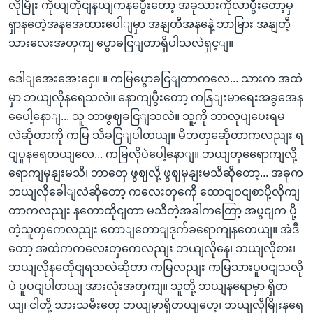
လိုမြိုး ကိုယျတိုငျနယျကနပွေီးတော့ အခုသားကိုလာပွီးတော့မှ
ရှာနတေဲ့အနအေထားပေါျမှာ အနျတီအနနေဲ့ ဘာမြား အနျတီ့
သားလေးအတှကျ ပွောခငြျတာရှိပါသလဲရှင့ျ။
ဒေါျအေးအေးငှေ။ ။ ကမြပွောခငြျတာကလေ... သားက အထဲ
မှာ ဘယျလိုနရေသလဲ။ နောကျပွီးတော့ ကနြျးမာရေးအခွအေန
ပေေါ့နောျ... သူ ဘာဖွဈခငြျသလဲ။ သူ့ကို ဘာလုပျပေးရမ
လဲဆိုတာကို ကမြ သိခငြျပါတယျ။ မိဘတှဆေိုတာကလညျး ရ
ငျပူနရေတယျလေ... ကမြလိုပဲပေါ့နောျ။ ဘယျတှရေောကျလို့
ရောကျမှနျးမသိ၊ ဘာတှေ ဖွဈလို့ ဖွဈမှနျးမသိဆိုတော့... အခုက
ဘယျလိုခေါျလဲဆိုတော့ ကလေးတှကေို ထောငျဝငျစာပို့လိုကျ
တာကလညျး နတောထိုငျတာ မသိတဲ့အခါကတြော့ အပွငျက ပို့
တဲ့သူတှကေလညျး တောျတောျဒုက်ခရောကျနတေယျ။ အဲဒီ
တော့ အထဲကကလေးတှကေလညျး ဘယျလိုနေ၊ ဘယျလိုစား၊
ဘယျလိုနထေိုငျရသလဲဆိုတာ ကမြလညျး ကမြသားပူပငျသလို
ပဲ ပူပငျပါတယျ အားလုံးအတှကျ။ သူတို့ ဘယျနရောမှာ ရှိတ
ယျ၊ ငါတို့ သားသမီးတှေ ဘယျမှာရှိတယျဟေ့၊ ဘယျလိုမြိုးနရေ