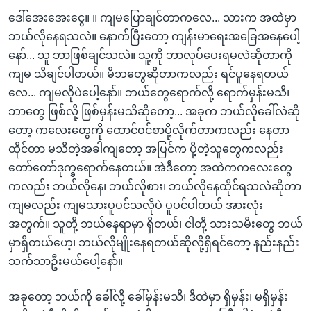
ဒေါ်အေးအေးငွေ။ ။ ကျမပြောချင်တာကလေ... သားက အထဲမှာ
ဘယ်လိုနေရသလဲ။ နောက်ပြီးတော့ ကျန်းမာရေးအခြေအနေပေါ့
နော်... သူ ဘာဖြစ်ချင်သလဲ။ သူ့ကို ဘာလုပ်ပေးရမလဲဆိုတာကို
ကျမ သိချင်ပါတယ်။ မိဘတွေဆိုတာကလည်း ရင်ပူနေရတယ်
လေ... ကျမလိုပဲပေါ့နော်။ ဘယ်တွေရောက်လို့ ရောက်မှန်းမသိ၊
ဘာတွေ ဖြစ်လို့ ဖြစ်မှန်းမသိဆိုတော့... အခုက ဘယ်လိုခေါ်လဲဆို
တော့ ကလေးတွေကို ထောင်ဝင်စာပို့လိုက်တာကလည်း နေတာ
ထိုင်တာ မသိတဲ့အခါကျတော့ အပြင်က ပို့တဲ့သူတွေကလည်း
တော်တော်ဒုက္ခရောက်နေတယ်။ အဲဒီတော့ အထဲကကလေးတွေ
ကလည်း ဘယ်လိုနေ၊ ဘယ်လိုစား၊ ဘယ်လိုနေထိုင်ရသလဲဆိုတာ
ကျမလည်း ကျမသားပူပင်သလိုပဲ ပူပင်ပါတယ် အားလုံး
အတွက်။ သူတို့ ဘယ်နေရာမှာ ရှိတယ်၊ ငါတို့ သားသမီးတွေ ဘယ်
မှာရှိတယ်ဟေ့၊ ဘယ်လိုမျိုးနေရတယ်ဆိုလို့ရှိရင်တော့ နည်းနည်း
သက်သာဦးမယ်ပေါ့နော်။
အခုတော့ ဘယ်ကို ခေါ်လို့ ခေါ်မှန်းမသိ၊ ဒီထဲမှာ ရှိမှန်း၊ မရှိမှန်း