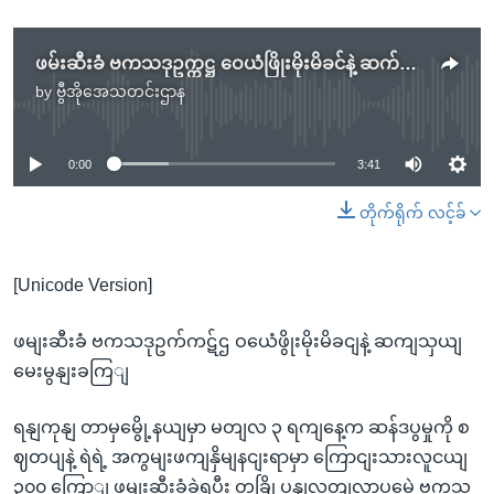
ဖမ်းဆီးခံ ဗကသဒုဥက္ကဋ္ဌ ဝေယံဖြိုးမိုးမိခင်နဲ့ ဆက်သွယ်မေးမြန်းချက်
by
ဗွီအိုအေသတင်းဌာန
No media source currently available
0:00
3:41
တိုက်ရိုက် လင့်ခ်
[Unicode Version]
ဖမျးဆီးခံ ဗကသဒုဥက်ကဋ်ဌ ဝယေံဖွိုးမိုးမိခငျနဲ့ ဆကျသှယျ
မေးမွနျးခကြျ
ရနျကုနျ တာမှမွေို့နယျမှာ မတျလ ၃ ရကျနေ့က ဆန်ဒပွမှုကို စ
ဈတပျနဲ့ ရဲရဲ့ အကွမျးဖကျနှိမျနငျးရာမှာ ကြောငျးသားလူငယျ
၃၀၀ ကြောျ ဖမျးဆီးခံခဲ့ရပွီး တခြို့ပွနျလှတျလာပမေဲ့ ဗကသ