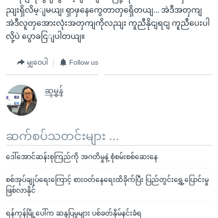
ညျးရှိလိမ့ျမယျ၊ ရှာဖှနေကွေတာတှရှေိတယျ... အဲဒီအတှကျ
အဲဒီလူတှအေားလုံးအတှကျကိုလညျး ကူညီနိုငျရငျ ကူညီပေးပါ
လို့ပဲ ပွောခငြျပါတယျ။
မျှဝေပါ
Follow us
ဆုမွန်
ဆက်စပ်သတင်းများ ...
ဒေါ်အောင်ဆန်းစုကြည်ကို အဂတိမှုနဲ့ စုံစမ်းစစ်ဆေးနေ
စစ်အုပ်ချုပ်ရေးကြောင့် စားဝတ်နေရေးထိခိုက်ပြီး ပြည်တွင်းရွှေ့ပြောင်းမှု
ဖြစ်လာနိုင်
ရန်ကုန်မြို့ပေါ်က ဆန္ဒပြမှုများ ပစ်ခတ်နှိမ်နင်းခံရ