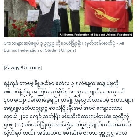
အ
သုတပဒေသာ အင်္ဂလိပ်စာ
ညွန်း
Learning English
စာမျက်နှာ
သို့
ဗွီအိုအေ လူမှုကွန်ယက်များ
ကျော်
ကြည့်
ဗကသများအဖွဲ့ချုပ် ဒု ဥက္ကဋ္ဌ ကိုဝေယံဖြိုးမိုး။ (မှတ်တမ်းဓာတ်ပုံ - All
Burma Federation of Student Unions)
ရန်
ဘာသာစကားများ
ရှာဖွေ
[Zawgyi/Unicode]
ရန်
နေရာ
ရန်ကုန် တာမွေမြို့နယ်မှာ မတ်လ ၃ ရက်နေ့က ဆန္ဒပြမှုကို
သို့
စစ်တပ်နဲ့ ရဲရဲ့ အကြမ်းဖက်နှိမ်နင်းရာမှာ ကျောင်းသားလူငယ်
ကျော်
၃၀၀ ကျော် ဖမ်းဆီးခံခဲ့ရပြီး တချို့ပြန်လွတ်လာပေမဲ့ ဗကသများ
ရန်
အဖွဲ့ချုပ်ဒုတိယဥက္ကဋ္ဌ ဝေယံဖြိုးမိုးအပါအဝင် ကျောင်းသား
လူငယ် ၂၀၀ ကျော် ဆက်ပြီး ဖမ်းဆီးခံထားရပါတယ်။ သူတို့ကို
၅၀၅ (က) စစ်တပ်ပြိုကွဲအောင်လှုံ့ဆော်မှုနဲ့ စွဲချက်တင်ထားတယ်
လို့သိရပါတယ်။ အဲဒီအထဲက ဖမ်းဆီးခံ ဗကသ ဒုဥက္ကဋ္ဌ ဝေယံ