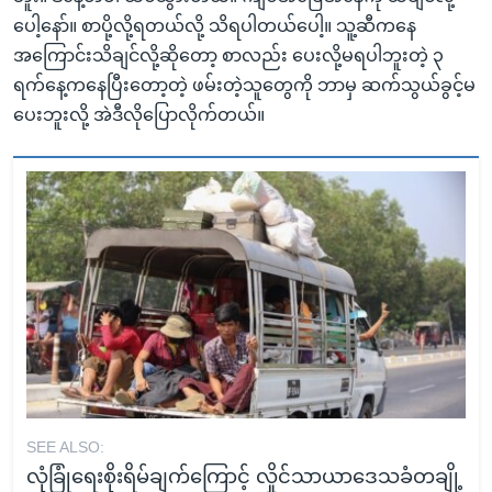
ပေါ့နော်။ စာပို့လို့ရတယ်လို့ သိရပါတယ်ပေါ့။ သူ့ဆီကနေ
အကြောင်းသိချင်လို့ဆိုတော့ စာလည်း ပေးလို့မရပါဘူးတဲ့ ၃
ရက်နေ့ကနေပြီးတော့တဲ့ ဖမ်းတဲ့သူတွေကို ဘာမှ ဆက်သွယ်ခွင့်မ
ပေးဘူးလို့ အဲဒီလိုပြောလိုက်တယ်။
SEE ALSO:
လုံခြုံရေးစိုးရိမ်ချက်ကြောင့် လှိုင်သာယာဒေသခံတချို့