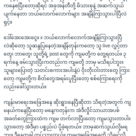
ကနေစပြီးတော့ဆိုရင် အခုအန်တီတို့ မိသားစုနဲ့ အဆက်သွယ်
ပျက်နေတာ ဘယ်လောက်လောက်များ အချိန်ကြာသွားပါပြီလဲ
ရှင့်။
ဒေါ်အေးအေးငွေ။ ။ ဘယ်လောက်လောက်အချိန်ကြာသွားပြီ
လဲဆိုတော့ သူဆန္ဒပြနေတဲ့အချိန်တုန်းကတော့ သူ live လွှင့်တာ
တွေ၊ ဘာတွေ၊ သူတို့ရဲ့ post တွေကို ကျမတို့က တွေ့ရတယ်။ ၃
ရက်နေ့ ဖမ်းသွားပြီးကတည်းက ကျမတို့ ဘာမှ မသိရပါဘူး။
သူများပြောတဲ့ သတင်းစကားအပါးနဲ့ပဲ ဝိုးတိုးဝါးတားတွေ ကြား
တော့ ကျမတို့က စိတ်တွေအရမ်းပူပြီးတော့ စစ်ကြောရေးကို
လည်းခေါ်သွားတယ်။
ကျန်းမာရေးအခြေအနေ ဆိုးရွားနေပြီဆိုတာ သိရတဲ့အတွက် ကျ
မနယ်ကနေပြီးတော့ မနေ့ကတုန်းက အဲဒီလှိုင်သာယာအပစ်
အခတ်တွေကြားထဲက ကျမ တက်လာပြီးတော့ ကျမသွားတာပါ။
သွားတော့ အဲဒီမှာ ပစ္စည်းပဲ ပို့ခဲ့ရတယ်။ ဘာမှဆက်သွယ်လို့မရ
ဘူး။ ဒီနေ့တခါ ထပ်သွားတယ်။ ကျမအခြေအနေကို သိချင်လို့