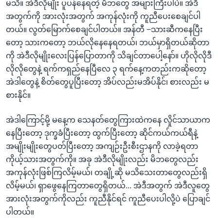
မသိ။ အဲဒီလိုမျိုး ပူပန်နေရတဲ့ မိဘတွေ အများကြီးပါပဲ။ အဲဒီ
အတွက်ကို အားလုံးအတွက် အကုန်လုံးကို ကူညီပေးစေချင်ပါ
တယ်။ လွတ်မြောက်စေချင်ပါတယ်။ အန်တီ −သားဆီကနေပြီး
တော့ သားကတော့ ဘယ်လိုနေနေရတယ်၊ ဘယ်မှာရှိတယ်ဆိုတာ
ကို အဲဒီလိုမျိုးလေးပြန်ပြောတာကို သိချင်တာပေါ့နော်။ ဟိုလိုလိုဒီ
လိုလိုတွေနဲ့ ရက်ကရှည်နေပြီလေ ၃ ရက်နေ့ကတည်းကဆိုတော့
အဲဒါတွေနဲ့ စိတ်တွေပူပြီးတော့ အိပ်လည်းမအိပ်နိုင်၊ စားလည်း မ
စားနိုင်။
အဲဒါကြောင့်မို့ မနေ့က သေနတ်တွေကြားထဲကနေ လှိုင်သာယာက
နေပြီးတော့ ဒုက္ခခံပြီးတော့ ထွက်ပြီးတော့ ဆိုင်ကယ်ကယ်ရီနဲ့
အမျိုးမျိုးတွေပတ်ပြီးတော့ အကျဉ်းဦးစီးဌာနကို လာခဲ့ရတာ
ကိုယ့်သားအတွက်ကို။ အခု အဲဒီလိုမျိုးလည်း မိဘတွေလည်း
အကုန်လုံးဖြစ်ကြလိမ့်မယ်၊ တချို့ဆို မသိသေးတာတွေလည်းရှိ
လိမ့်မယ်၊ ရှာဖွေနေကြတာတွေရှိတယ်... အဲဒီအတွက် အဲဒီလူတွေ
အားလုံးအတွက်ကိုလည်း ကူညီနိုင်ရင် ကူညီပေးပါလို့ပဲ ပြောချင်
ပါတယ်။