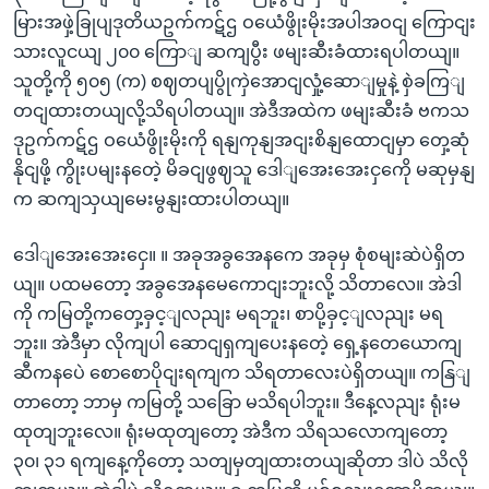
မြားအဖှဲ့ခြုပျဒုတိယဥက်ကဋ်ဌ ဝယေံဖွိုးမိုးအပါအဝငျ ကြောငျး
သားလူငယျ ၂၀၀ ကြောျ ဆကျပွီး ဖမျးဆီးခံထားရပါတယျ။
သူတို့ကို ၅၀၅ (က) စဈတပျပွိုကှဲအောငျလှုံ့ဆောျမှုနဲ့ စှဲခကြျ
တငျထားတယျလို့သိရပါတယျ။ အဲဒီအထဲက ဖမျးဆီးခံ ဗကသ
ဒုဥက်ကဋ်ဌ ဝယေံဖွိုးမိုးကို ရနျကုနျအငျးစိနျထောငျမှာ တှေ့ဆုံ
နိုငျဖို့ ကွိုးပမျးနတေဲ့ မိခငျဖွဈသူ ဒေါျအေးအေးငှကေို မဆုမှနျ
က ဆကျသှယျမေးမွနျးထားပါတယျ။
ဒေါျအေးအေးငှေ။ ။ အခုအခွအေနကေ အခုမှ စုံစမျးဆဲပဲရှိတ
ယျ။ ပထမတော့ အခွအေနမေကောငျးဘူးလို့ သိတာလေ။ အဲဒါ
ကို ကမြတို့ကတှေ့ခှင့ျလညျး မရဘူး၊ စာပို့ခှင့ျလညျး မရ
ဘူး။ အဲဒီမှာ လိုကျပါ ဆောငျရှကျပေးနတေဲ့ ရှေ့နတေယောကျ
ဆီကနပေဲ စောစောပိုငျးရကျက သိရတာလေးပဲရှိတယျ။ ကနြျ
တာတော့ ဘာမှ ကမြတို့ သခြော မသိရပါဘူး။ ဒီနေ့လညျး ရုံးမ
ထုတျဘူးလေ။ ရုံးမထုတျတော့ အဲဒီက သိရသလောကျတော့
၃၀၊ ၃၁ ရကျနေ့ကိုတော့ သတျမှတျထားတယျဆိုတာ ဒါပဲ သိလို