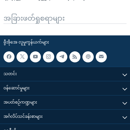
အခြားဖတ်ရှုစရာများ
ဗွီအိုအေ လူမှုကွန်ယက်များ
သတင်း
၀န်ဆောင်မှုများ
အပတ်စဉ်ကဏ္ဍများ
အင်္ဂလိပ်သင်ခန်းစာများ