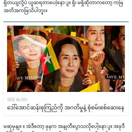
ရှိတယျလို့ပဲ ယူဆရတာပေါ့နောျ။ ရှိ၊ မရှိဆိုတာကတော့ ကမြ
အတိအကမြသိပါဘူး။
SEE ALSO:
ဒေါ်အောင်ဆန်းစုကြည်ကို အဂတိမှုနဲ့ စုံစမ်းစစ်ဆေးနေ
မဆုမှနျ။ ။ အဲဒီတော့ ခုနက အနျတီပွောသလိုပေါ့နောျ။ အခုဒီ