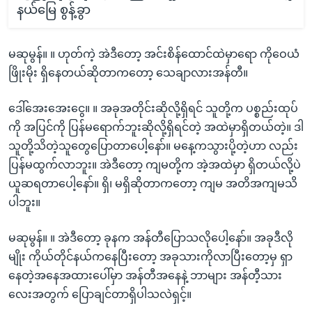
နယ်မြေ စွန့်ခွာ
မဆုမွန်။ ။ ဟုတ်ကဲ့ အဲဒီတော့ အင်းစိန်ထောင်ထဲမှာရော ကိုဝေယံ
ဖြိုးမိုး ရှိနေတယ်ဆိုတာကတော့ သေချာလားအန်တီ။
ဒေါ်အေးအေးငွေ။ ။ အခုအတိုင်းဆိုလို့ရှိရင် သူတို့က ပစ္စည်းထုပ်
ကို အပြင်ကို ပြန်မရောက်ဘူးဆိုလို့ရှိရင်တဲ့ အထဲမှာရှိတယ်တဲ့။ ဒါ
သူတို့သိတဲ့သူတွေပြောတာပေါ့နော်။ မနေ့ကသွားပို့တဲ့ဟာ လည်း
ပြန်မထွက်လာဘူး။ အဲဒီတော့ ကျမတို့က အဲ့အထဲမှာ ရှိတယ်လို့ပဲ
ယူဆရတာပေါ့နော်။ ရှိ၊ မရှိဆိုတာကတော့ ကျမ အတိအကျမသိ
ပါဘူး။
မဆုမွန်။ ။ အဲဒီတော့ ခုနက အန်တီပြောသလိုပေါ့နော်။ အခုဒီလို
မျိုး ကိုယ်တိုင်နယ်ကနေပြီးတော့ အခုသားကိုလာပြီးတော့မှ ရှာ
နေတဲ့အနေအထားပေါ်မှာ အန်တီအနေနဲ့ ဘာများ အန်တီ့သား
လေးအတွက် ပြောချင်တာရှိပါသလဲရှင့်။