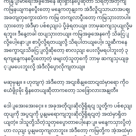
ကနြျးမာရေးအခွအေနေ ဆိုးရှားနပွေီဆိုတာ သိရတဲ့အတှကျ
ကမြနယျကနပွေီးတော့ မနေ့ကတုနျးက အဲဒီလှိုငျသာယာအပဈ
အခတျတှကွေားထဲက ကမြ တကျလာပွီးတော့ ကမြသှားတာပါ။
သှားတော့ အဲဒီမှာ ပစ်စညျးပဲ ပို့ခဲ့ရတယျ။ ဘာမှဆကျသှယျလို့မ
ရဘူး။ ဒီနေ့တခါ ထပျသှားတယျ။ ကမြအခွအေနကေို သိခငြျ
လို့ပေါ့နောျ။ စာပို့လို့ရတယျလို့ သိရပါတယျပေါ့။ သူ့ဆီကနေ
အကွောငျးသိခငြျလို့ဆိုတော့ စာလညျး ပေးလို့မရပါဘူးတဲ့ ၃
ရကျနေ့ကနပွေီးတော့တဲ့ ဖမျးတဲ့သူတှကေို ဘာမှ ဆကျသှယျခှ
င့ျမပေးဘူးလို့ အဲဒီလိုပွောလိုကျတယျ။
မဆုမှနျ။ ။ ဟုတျကဲ့ အဲဒီတော့ အငျးစိနျထောငျထဲမှာရော ကိုဝ
ယေံဖွိုးမိုး ရှိနတေယျဆိုတာကတော့ သခြောလားအနျတီ။
ဒေါျအေးအေးငှေ။ ။ အခုအတိုငျးဆိုလို့ရှိရငျ သူတို့က ပစ်စညျး
ထုပျကို အပွငျကို ပွနျမရောကျဘူးဆိုလို့ရှိရငျတဲ့ အထဲမှာရှိတ
ယျတဲ့။ ဒါသူတို့သိတဲ့သူတှပွေောတာပေါ့နောျ။ မနေ့ကသှားပို့တဲ့
ဟာ လညျး ပွနျမထှကျလာဘူး။ အဲဒီတော့ ကမြတို့က အဲ့အထဲမှာ