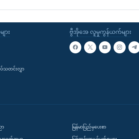
ုများ
ဗွီအိုအေ လူမှုကွန်ယက်များ
းလ်သတင်းလွှာ
ပညာ
မြန်မာပြည်မှပေးစာ