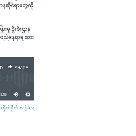
ာနဆိုင်ရာတွေကို
းမှု ဦးစီးဌာန
ြန်လည်နေရာချထား
D
SHARE
3:08
တိုက်ရိုက် လင့်ခ်
SHARE