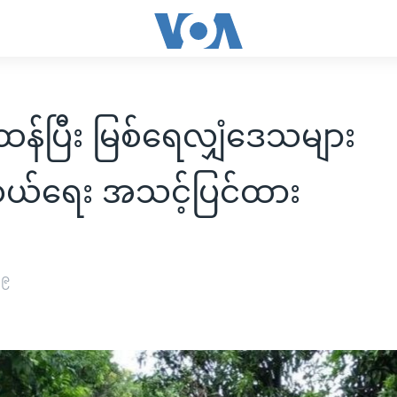
်းထန်ပြီး မြစ်ရေလျှံဒေသများ
်ရေး အသင့်ပြင်ထား
၁၉