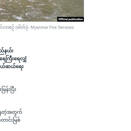
လာစဉ် (ဓါတ်ပုံ- Myanmar Fire Services
ြည်နယ်၊
 ရေကြီးရေလျှံ
ေကယ်ဆယ်ရေး
ြန်းပြီး
နေတဲ့အတွက်
်တောင်းမြစ်