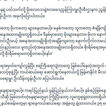
ဲ့ ပတ်သက်လို့ မိုးလေဝသနဲ့ဇလဗေဒညွှန်ကြားမှူးဦးစီးဌာနက ညွှန်ကြ
မိုးဦးက အခုလိုပြောပါတယ်။
မှာတော့ မိုးကတော့ များနေတာပေါ့။ မနှစ်ကတော့ သူကတော့ စံချိန်ကျို
တဲ့ အနေအထားမျိုးတွေရှိတယ်။ ဒီနှစ်မှာတော့ မိုးများနေတာ။ မိုးက နေ
ာင်းဦးမယ့် အနေအထားမျိုးရှိတဲ့အချိန်ကျတော့ နောက်လိုက်လာမယ
ည်းနည်းလေး မူတည်တဲ့အနေအထားမျိုးလေးရှိတယ်။ စိုးရိမ်ရေအမှ
ို့ စိုးရိမ်စရာတော့ရှိတာပေါ့နော်။"
ရိမ်ရေအမှတ်ကျော်လွန်ပြီး ရေကြီးရေလျံတာတွေ ဖြစ်ပေါ်နေတဲ့အတွ
အသင့်စုဖွဲ့ပြီး ကယ်ဆယ်ရေး ဆောင်ရွက်နေတယ်လို့ မြန်မာနိုင်ငံ မီးသ
ြားရေးမှူး ဦးသိန်းထွန်းဦးက ပြောပါတယ်။
ကျနေရာတွေပေါ့။ ကရင်ပြည်နယ် မွန်ပြည်နယ်ဘက်ပေါ့။ နှစ်စဉ်ဖြစ်
ရာသီဆို ဖြစ်တတ်တဲ့နေရာတွေမှာ ကြိုပြီးတော့ လူတွေစုဖွဲ့ထားတာရှ
ု့နယ်စခန်းတွေမှာ ရှာဖွေကယ်ဆယ်ရေး အဖွဲ့တွေ ဖွဲ့ထားတယ်။ ၃၅ ယေ