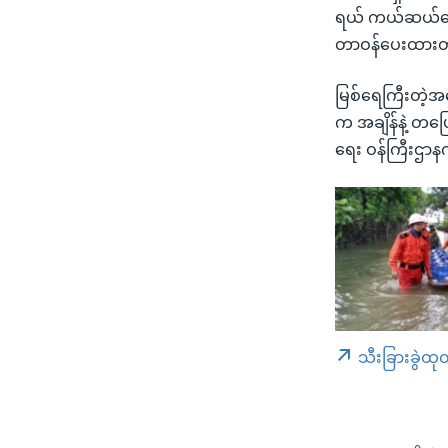
ရယ် ကယ်ဆယ်ရေး 
တာဝန်ပေးထားတ
မြစ်ရေကြီးတဲ့အ
က အချိန်နဲ့ တပ
ရေး ဝန်ကြီးဌာ
သီးခြားခွဲထု