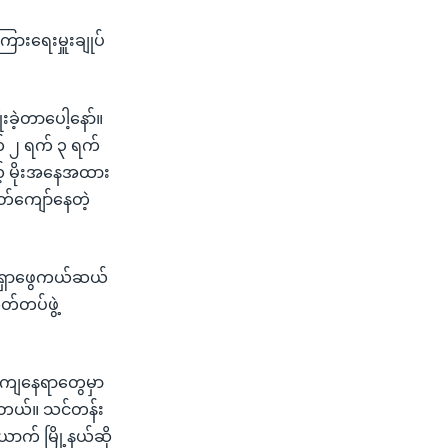
ားရေးမှူးချုပ်
းခဲ့တာပေါ့နော်။
ာက် ၂ ရက် ၃ ရက်
့် မိုးအနေအထား
တ်ကျော်နေတဲ့
က် ရှာဖွေကယ်ဆယ်
တ်တပ်ဖွဲ့
နေကျနေရာတွေမှာ
ိပါတယ်။ သင်တန်း
ာက် မြို့နယ်ဆို