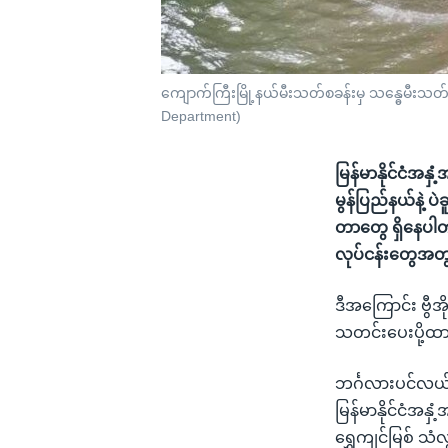
ကျောက်ကြီးမြို့နယ်မီးသတ်စခန်းမှ သန္ဓေမီးသတ
Department)
မြန်မာနိုင်ငံအနှ
မွန်ပြည်နယ်နဲ့ ပ
တာတွေ ရှိနေပါ
လုပ်ငန်းတွေအတ
ဒီအကြောင်း ဗွီ
သတင်းပေးပို့ထ
ဘင်္ဂလားပင်လယ်
မြန်မာနိုင်ငံအနှ
ရွှေကျင်မြစ် သံ