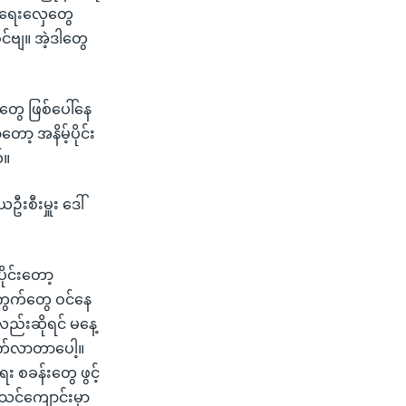
ယ်ရေးလှေတွေ
်ဗျ။ အဲ့ဒါတွေ
ာတွေ ဖြစ်ပေါ်နေ
ာ့ အနိမ့်ပိုင်း
်။
းစီးမှူး ဒေါ်
ုင်းတော့
ပ်ကွက်တွေ ဝင်နေ
်းဆိုရင် မနေ့
တက်လာတာပေါ့။
 စခန်းတွေ ဖွင့်
ာသင်ကျောင်းမှာ