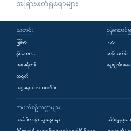
အခြားဖတ်ရှုစရာများ
သတင်း
၀န်ဆောင်မှ
မြန်မာ
RSS
နိုင်ငံတကာ
ပေါ့ဒ်ကတ်စ်
အမေရိကန်
နေ့စဉ်အီးမေ
တရုတ်
အစ္စရေး-ပါလက်စတိုင်း
အပတ်စဉ်ကဏ္ဍများ
အယ်ဒီတာနဲ့ ဆွေးနွေးခန်း
သိပ္ပံနဲ့နည်း