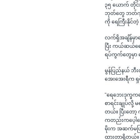
၃၅ ယောက် တိုင်
ဘုတ်တွေ ဘတ်ဂျက
ကို ရေကြီးနိုင်တဲ
လက်ရှိအချိန်မှာ
ပြီး ကယ်ဆယ်ရေး 
ရပ်ကွက်တွေမှာ 
မွန်ပြည်နယ် ဘီး
အေးအေးရီက ရှင
"ရေဘေးဒုက္ခကတော
စာရင်းချုပ်လို့ 
တယ်။ ပြီးတော့
ကတည်းကပေ့ါနော်
မိုးက အဆက်မပြတ်
ထားတာရှိတယ်။ အ