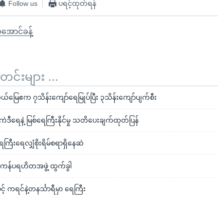
Follow us
ပရင့်ထုတ်ရန်
အောင်ခန့်
်းများ ...
လယ်မြေဧက ၇သိန်းကျော်ရေမြုပ်ပြီး ၃သိန်းကျော်ပျက်စီး
ဲဒီရေနဲ့ မြစ်ရေကြီးနိုင်မှု သတိပေးချက်ထုတ်ပြန်
ရေကြီးရေလျှံစိုးရိမ်စရာရှိနေဆဲ
့ ကန်ပရဟိတအဖွဲ့ ထွက်ခွါ
့် ကရင်နဲ့တနင်္သာရီမှာ ရေကြီး