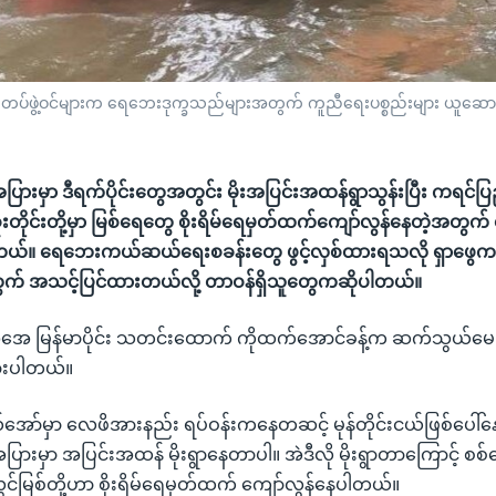
်တပ်ဖွဲ့ဝင်များက ရေဘေးဒုက္ခသည်များအတွက် ကူညီရေးပစ္စည်းများ ယူဆောင်
ံ့အပြားမှာ ဒီရက်ပိုင်းတွေအတွင်း မိုးအပြင်းအထန်ရွာသွန်းပြီး ကရင်ပ
ဲခူးတိုင်းတို့မှာ မြစ်ရေတွေ စိုးရိမ်ရေမှတ်ထက်ကျော်လွန်နေတဲ့အတွက်
တယ်။ ရေဘေးကယ်ဆယ်ရေးစခန်းတွေ ဖွင့်လှစ်ထားရသလို ရှာဖွ
ွက် အသင့်ပြင်ထားတယ်လို့ တာဝန်ရှိသူတွေကဆိုပါတယ်။
အိုအေ မြန်မာပိုင်း သတင်းထောက် ကိုထက်အောင်ခန့်က ဆက်သွယ်မေးမ
ားပါတယ်။
အော်မှာ လေဖိအားနည်း ရပ်ဝန်းကနေတဆင့် မုန်တိုင်းငယ်ဖြစ်ပေါ်
ံ့အပြားမှာ အပြင်းအထန် မိုးရွာနေတာပါ။ အဲဒီလို မိုးရွာတာကြောင့် စစ
လွင်မြစ်တို့ဟာ စိုးရိမ်ရေမှတ်ထက် ကျော်လွန်နေပါတယ်။