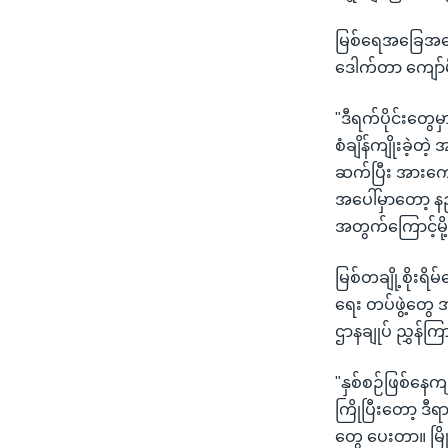
မြစ်ရေအခြေအနေန
ဒေါက်တာ ကျော်
"ဒီရက်ပိုင်းတွေ
စံချိန်ကျိုးခဲ့
ဆက်ပြီး အားကေ
အပေါ်မှာတော့ န
အတွက်ကြောင့်မို့လ
မြစ်တချို့စိုး
ရေး တပ်ဖွဲ့တွေ 
ဌာနချုပ် ညွှန်က
"နှစ်စဉ်ဖြစ်နေ
ကြိုပြီးတော့ ဒီ
တွေ ပေးတာ။ မြိ