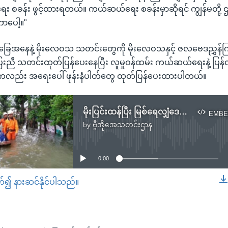
စခန်း ဖွင့်ထားရတယ်။ ကယ်ဆယ်ရေး စခန်းမှာဆိုရင် ကျွန်မတို့ ဌ
ာပေါ့။"
ခြေအနေနဲ့ မိုးလေဝသ သတင်းတွေကို မိုးလေဝသနှင့် ဇလဗေဒညွှန်ကြာ
ြေးညီ သတင်းထုတ်ပြန်ပေးနေပြီး လူမှုဝန်ထမ်း ကယ်ဆယ်ရေးနဲ့ ပ
နကလည်း အရေးပေါ် ဖုန်းနံပါတ်တွေ ထုတ်ပြန်ပေးထားပါတယ်။
မိုးပြင်းထန်ပြီး မြစ်ရေလျှံဒေသများ ကယ်ဆယ်ရေး အသင့်ပြင်ထား
EMBE
by
ဗွီအိုအေသတင်းဌာန
No media source currently available
0:00
တ်၍ နားဆင်နိုင်ပါသည်။
EMBED