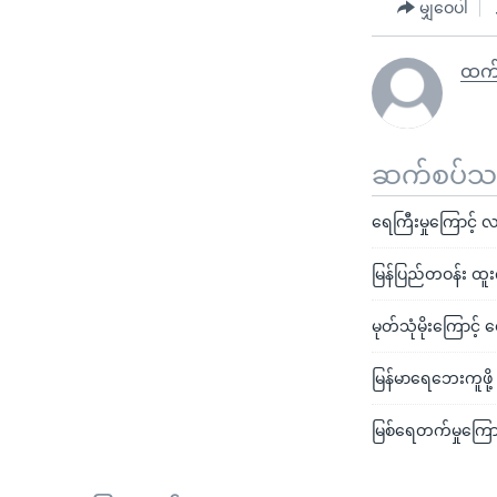
မျှဝေပါ
ထက်
ဆက်စပ်သတင
ရေကြီးမှုကြောင့် 
မြန်ပြည်တဝန်း ထူးက
မုတ်သုံမိုးကြောင့် 
မြန်မာရေဘေးကူဖို
မြစ်ရေတက်မှုကြောင