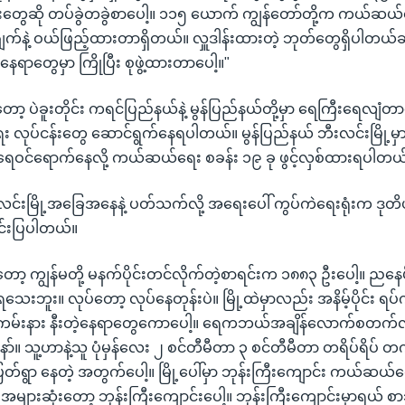
းတွေဆို တပ်ခွဲတခွဲစာပေါ့။ ၁၁၅ ယောက် ကျွန်တော်တို့က ကယ်ဆ
်နဲ့ ဝယ်ဖြည့်ထားတာရှိတယ်။ လှူဒါန်းထားတဲ့ ဘုတ်တွေရှိပါတယ်ခင
့ နေရာတွေမှာ ကြိုပြီး စုဖွဲ့ထားတာပေါ့။"
တော့ ပဲခူးတိုင်း ကရင်ပြည်နယ်နဲ့ မွန်ပြည်နယ်တို့မှာ ရေကြီးရေလျံတ
လုပ်ငန်းတွေ ဆောင်ရွက်နေရပါတယ်။ မွန်ပြည်နယ် ဘီးလင်းမြို့မှာတေ
ရေဝင်ရောက်နေလို့ ကယ်ဆယ်ရေး စခန်း ၁၉ ခု ဖွင့်လှစ်ထားရပါတယ
လင်းမြို့အခြေအနေနဲ့ ပတ်သက်လို့ အရေးပေါ် ကွပ်ကဲရေးရုံးက ဒုတိယဦ
်းပြပါတယ်။
့ ကျွန်မတို့ မနက်ပိုင်းတင်လိုက်တဲ့စာရင်းက ၁၈၈၃ ဦးပေါ့။ ညနေပိ
မရသေးဘူး။ လုပ်တော့ လုပ်နေတုန်းပဲ။ မြို့ထဲမှာလည်း အနိမ့်ပိုင်း ရ
 ကမ်းနား နီးတဲ့နေရာတွေကောပေါ့။ ရေကဘယ်အချိန်လောက်စတက်လည
။ သူ့ဟာနဲ့သူ ပုံမှန်လေး ၂ စင်တီမီတာ ၃ စင်တီမီတာ တရိပ်ရိပ် 
ရွာ နေတဲ့ အတွက်ပေါ့။ မြို့ပေါ်မှာ ဘုန်းကြီးကျောင်း ကယ်ဆယ်ရေး
များဆုံးတော့ ဘုန်းကြီးကျောင်းပေါ့။ ဘုန်းကြီးကျောင်းမှာရယ် စ