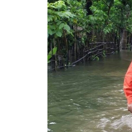
သုတပဒေသာ အင်္ဂလိပ်စာ
အ
ညွန်း
စာမျက်နှာ
သို့
ကျော်
ကြည့်
ရန်
ရှာဖွေ
ရန်
နေရာ
သို့
ကျော်
ရန်