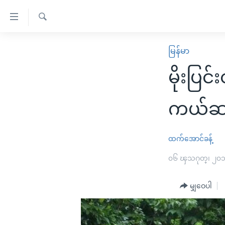
သုံး
ရ
ရှာဖွေ
လွယ်ကူ
မူလစာမျက်နှာ
မြန်မာ
ရ
စေ
မြန်မာ
လာ
မိုးပြင
သည့်
ဒ်
ကမ္ဘာ့သတင်းများ
Link
ဗွီဒီယို
နိုင်ငံတကာ
ကယ်ဆယ
များ
သတင်းလွတ်လပ်ခွင့်
အမေရိကန်
ပင်မ
ရပ်ဝန်းတခု လမ်းတခု အလွန်
တရုတ်
ထက်အောင်ခန့်
အကြောင်းအရာ
အင်္ဂလိပ်စာလေ့လာမယ်
အစ္စရေး-ပါလက်စတိုင်း
၀၆ ၾသဂုတ္၊ ၂၀
သို့
အပတ်စဉ်ကဏ္ဍများ
အမေရိကန်သုံးအီဒီယံ
ကျော်
မျှဝေပါ
ကြည့်
ရေဒီယိုနှင့်ရုပ်သံ အချက်အလက်များ
မကြေးမုံရဲ့ အင်္ဂလိပ်စာ
ရေဒီယို
ရန်
ရေဒီယို/တီဗွီအစီအစဉ်
ရုပ်ရှင်ထဲက အင်္ဂလိပ်စာ
တီဗွီ
ပင်မ