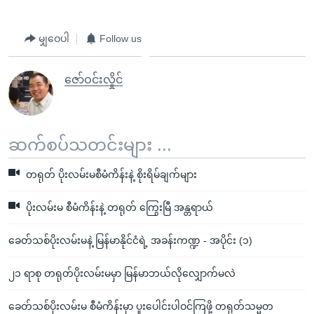
မျှဝေပါ
Follow us
ဇော်ဝင်းလှိုင်
ဆက်စပ်သတင်းများ ...
တရုတ် ပိုးလမ်းမစီမံကိန်းနဲ့ စိုးရိမ်ချက်များ
ပိုးလမ်းမ စီမံကိန်းနဲ့ တရုတ် ကြွေးမြီ အန္တရာယ်
ခေတ်သစ်ပိုးလမ်းမနဲ့ မြန်မာနိုင်ငံရဲ့ အခန်းကဏ္ဍ - အပိုင်း (၁)
၂၁ ရာစု တရုတ်ပိုးလမ်းမမှာ မြန်မာဘယ်လိုလျှောက်မလဲ
ခေတ်သစ်ပိုးလမ်းမ စီမံကိန်းမှာ ပူးပေါင်းပါဝင်ကြဖို့ တရုတ်သမ္မတ