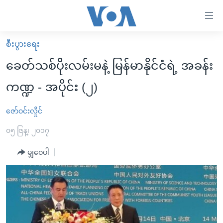
သုံး
ရ
လွယ်ကူ
စီးပွားရေး
မူလစာမျက်နှာ
စေ
ခေတ်သစ်ပိုးလမ်းမနဲ့ မြန်မာနိုင်ငံရဲ့ အခန်း
မြန်မာ
သည့်
ကဏ္ဍ - အပိုင်း (၂)
ကမ္ဘာ့သတင်းများ
Link
ဗွီဒီယို
နိုင်ငံတကာ
ဇော်ဝင်းလှိုင်
များ
သတင်းလွတ်လပ်ခွင့်
အမေရိကန်
၀၅ ဇြန္၊ ၂၀၁၇
ပင်မ
ရပ်ဝန်းတခု လမ်းတခု အလွန်
တရုတ်
အကြောင်းအရာ
မျှဝေပါ
သို့
အင်္ဂလိပ်စာလေ့လာမယ်
အစ္စရေး-ပါလက်စတိုင်း
ကျော်
အပတ်စဉ်ကဏ္ဍများ
အမေရိကန်သုံးအီဒီယံ
ကြည့်
ရေဒီယိုနှင့်ရုပ်သံ အချက်အလက်များ
မကြေးမုံရဲ့ အင်္ဂလိပ်စာ
ရေဒီယို
ရန်
ပင်မ
ရေဒီယို/တီဗွီအစီအစဉ်
ရုပ်ရှင်ထဲက အင်္ဂလိပ်စာ
တီဗွီ