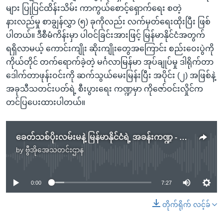
များ ပြုပြင်ထိန်းသိမ်း ကာကွယ်စောင့်ရှောက်ရေး စတဲ့
နားလည်မှု စာချွန်လွှာ (၅) ခုကိုလည်း လက်မှတ်ရေးထိုးပြီး ဖြစ်
ပါတယ်။ ဒီစီမံကိန်းမှာ ပါဝင်ခြင်းအားဖြင့် မြန်မာနိုင်ငံအတွက်
ရရှိလာမယ့် ကောင်းကျိုး ဆိုးကျိုးတွေအကြောင်း စည်းဝေးပွဲကို
ကိုယ်တိုင် တက်ရောက်ခဲ့တဲ့ မင်္ဂလာမြန်မာ အုပ်ချုပ်မှု ဒါရိုက်တာ
ဒေါက်တာဖုန်းဝင်းကို ဆက်သွယ်မေးမြန်းပြီး အပိုင်း (၂) အဖြစ်နဲ့
အခုသီသတင်းပတ်ရဲ့ စီးပွားရေး ကဏ္ဍမှာ ကိုဇော်ဝင်းလှိုင်က
တင်ပြပေးထားပါတယ်။
ခေတ်သစ်ပိုးလမ်းမနဲ့ မြန်မာနိုင်ငံရဲ့ အခန်းကဏ္ဍ - အပိုင်း (၂)
by
ဗွီအိုအေသတင်းဌာန
No media source currently available
0:00
7:27
တိုက်ရိုက် လင့်ခ်