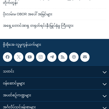
တိုက်တွန်း
ပိုးလမ်းမ OBOR အပေါ် အမြင်များ
အရှေ့တောင်အာရှ တရုတ်ရင်းနှီးမြှုပ်နှံမှု ကြီးထွား
ဗွီအိုအေ လူမှုကွန်ယက်များ
သတင်း
၀န်ဆောင်မှုများ
အပတ်စဉ်ကဏ္ဍများ
အင်္ဂလိပ်သင်ခန်းစာများ