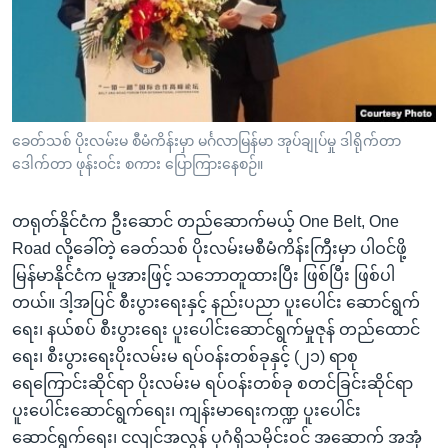
အ
သုတပဒေသာ အင်္ဂလိပ်စာ
ညွန်း
Learning English
စာမျက်နှာ
သို့
ဗွီအိုအေ လူမှုကွန်ယက်များ
ကျော်
ကြည့်
ခေတ်သစ် ပိုးလမ်းမ စီမံကိန်းမှာ မင်္ဂလာမြန်မာ အုပ်ချုပ်မှု ဒါရိုက်တာ
ဒေါက်တာ ဖုန်းဝင်း စကား ပြောကြားနေစဉ်။
ရန်
ဘာသာစကားများ
ရှာဖွေ
တရုတ်နိုင်ငံက ဦးဆောင် တည်ဆောက်မယ့် One Belt, One
ရန်
Road လို့ခေါ်တဲ့ ခေတ်သစ် ပိုးလမ်းမစီမံကိန်းကြီးမှာ ပါဝင်ဖို့
နေရာ
မြန်မာနိုင်ငံက မူအားဖြင့် သဘောတူထားပြီး ဖြစ်ပြီး ဖြစ်ပါ
သို့
တယ်။ ဒါ့အပြင် စီးပွားရေးနှင့် နည်းပညာ ပူးပေါင်း ဆောင်ရွက်
ကျော်
ရေး၊ နယ်စပ် စီးပွားရေး ပူးပေါင်းဆောင်ရွက်မှုဇုန် တည်ထောင်
ရန်
ရေး၊ စီးပွားရေးပိုးလမ်းမ ရပ်ဝန်းတစ်ခုနှင့် (၂၁) ရာစု
ရေကြောင်းဆိုင်ရာ ပိုးလမ်းမ ရပ်ဝန်းတစ်ခု စတင်ခြင်းဆိုင်ရာ
ပူးပေါင်းဆောင်ရွက်ရေး၊ ကျန်းမာရေးကဏ္ဍ ပူးပေါင်း
ဆောင်ရွက်ရေး၊ ငလျင်အလွန် ပုဂံရှိသမိုင်းဝင် အဆောက် အအုံ