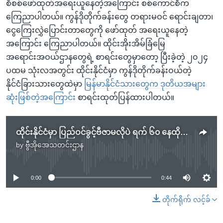
စိစစ်ဖော်ထုတ်အရေးယူနေတဲ့အကြောင်း စစ်ကောင်စီက
ကြေညာပါတယ်။ ကွန်ဒိုတိုက်ခန်းတွေ တရားမဝင် ရောင်းချတာ၊
ငွေကြေးလွှဲပြောင်းတာတွေကို ဖော်ထုတ် အရေးယူနေတဲ့
အကြောင်း ကြေညာပါတယ်။ ထိုင်းအိုးအိမ်ခြံမြေ
အရောင်းအဝယ်ဌာနတွေရဲ့ စာရင်းတွေမှာတော့ ပြီးခဲ့တဲ့ ၂၀၂၄
ပထမ သုံးလအတွင်း ထိုင်းနိုင်ငံမှာ ကွန်ဒိုတိုက်ခန်းဝယ်တဲ့
နိုင်ငံခြားသားတွေထဲမှာ
မြန်မာနိုင်ငံသားတွေက ဒုတိယအများ
ဆုံးဖြစ်တဲ့အကြောင်း
စာရင်းထုတ်ပြန်ထားပါတယ်။
ထိုင်းနိုင်ငံမှာ ပြည်ဝင်ခွင့်ဗီဇာမလိုပဲ ရက် ၆၀ နေထိုင်ခွင့်ပြုတဲ့ နိုင်ငံစာရင်းမှာ မြန်မာမပါ
by
ဗွီအိုအေသတင်းဌာန
No media source currently available
0:00
0:44
တိုက်ရိုက် လင့်ခ်