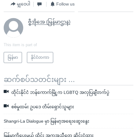
မျှဝေပါ
Follow us
ဗွီအိုအေ (မြန်မာဌာန)
This item is part of
မြန်မာ
နိုင်ငံတကာ
ဆက်စပ်သတင်းများ ...
ထိုင်းနိုင်ငံ ဘန်ကောက်မြို့က LGBTQ အလှပြချီတက်ပွဲ
စစ်မှုထမ်း ဥပဒေ တိမ်းရှောင်သူများ
Shangri-La Dialogue မှာ မြန်မာ့အရေးဆွေးနွေး
မြန်မာကိုပေးမယ့် ထိုင်း အကူအညီတွေ ဆိုင်းငံ့ထား