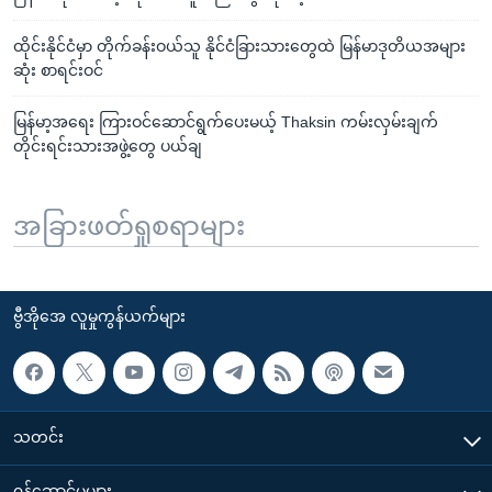
ထိုင်းနိုင်ငံမှာ တိုက်ခန်းဝယ်သူ နိုင်ငံခြားသားတွေထဲ မြန်မာဒုတိယအများ
ဆုံး စာရင်းဝင်
မြန်မာ့အရေး ကြားဝင်ဆောင်ရွက်ပေးမယ့် Thaksin ကမ်းလှမ်းချက်
တိုင်းရင်းသားအဖွဲ့တွေ ပယ်ချ
အခြားဖတ်ရှုစရာများ
ဗွီအိုအေ လူမှုကွန်ယက်များ
သတင်း
၀န်ဆောင်မှုများ