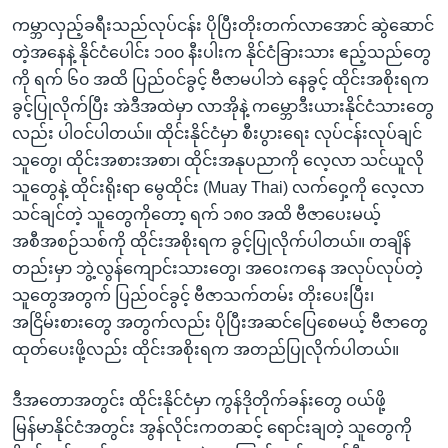
ကမ္ဘာလှည့်ခရီးသည်လုပ်ငန်း ပိုပြီးတိုးတက်လာအောင် ဆွဲဆောင်
တဲ့အနေနဲ့ နိုင်ငံပေါင်း ၁၀၀ နီးပါးက နိုင်ငံခြားသား ဧည့်သည်တွေ
ကို ရက် ၆၀ အထိ ပြည်ဝင်ခွင့် ဗီဇာမပါဘဲ နေခွင့် ထိုင်းအစိုးရက
ခွင့်ပြုလိုက်ပြီး အဲဒီအထဲမှာ လာအိုနဲ့ ကမ္ဘောဒီးယားနိုင်ငံသားတွေ
လည်း ပါဝင်ပါတယ်။ ထိုင်းနိုင်ငံမှာ စီးပွားရေး လုပ်ငန်းလုပ်ချင်
သူတွေ၊ ထိုင်းအစားအစာ၊ ထိုင်းအနုပညာကို လေ့လာ သင်ယူလို
သူတွေနဲ့ ထိုင်းရိုးရာ မွေထိုင်း (Muay Thai) လက်ဝှေ့ကို လေ့လာ
သင်ချင်တဲ့ သူတွေကိုတော့ ရက် ၁၈၀ အထိ ဗီဇာပေးမယ့်
အစီအစဉ်သစ်ကို ထိုင်းအစိုးရက ခွင့်ပြုလိုက်ပါတယ်။ တချိန်
တည်းမှာ ဘွဲ့လွန်ကျောင်းသားတွေ၊ အဝေးကနေ အလုပ်လုပ်တဲ့
သူတွေအတွက် ပြည်ဝင်ခွင့် ဗီဇာသက်တမ်း တိုးပေးပြီး၊
အငြိမ်းစားတွေ အတွက်လည်း ပိုပြီးအဆင်ပြေစေမယ့် ဗီဇာတွေ
ထုတ်ပေးဖို့လည်း ထိုင်းအစိုးရက အတည်ပြုလိုက်ပါတယ်။
ဒီအတောအတွင်း ထိုင်းနိုင်ငံမှာ ကွန်ဒိုတိုက်ခန်းတွေ ဝယ်ဖို့
မြန်မာနိုင်ငံအတွင်း အွန်လိုင်းကတဆင့် ရောင်းချတဲ့ သူတွေကို