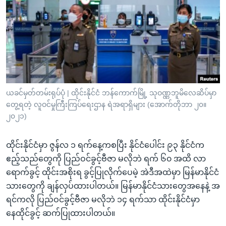
အ
သုတပဒေသာ အင်္ဂလိပ်စာ
ညွန်း
Learning English
စာမျက်နှာ
သို့
ဗွီအိုအေ လူမှုကွန်ယက်များ
ကျော်
ကြည့်
ရန်
ဘာသာစကားများ
ယခင်မှတ်တမ်းရုပ်ပုံ | ထိုင်းနိုင်ငံ ဘန်ကောက်မြို့ သုဝဏ္ဏဘူမိလေဆိပ်မှာ
ရှာဖွေ
တွေ့ရတဲ့ လူဝင်မှုကြီးကြပ်ရေးဌာန ရဲအရာရှိများ (အောက်တိုဘာ ၂၀။
ရန်
၂၀၂၁)
နေရာ
သို့
ထိုင်းနိုင်ငံမှာ ဇွန်လ ၁ ရက်နေ့ကစပြီး နိုင်ငံပေါင်း ၉၃ နိုင်ငံက
ကျော်
ဧည့်သည်တွေကို ပြည်ဝင်ခွင့်ဗီဇာ မလိုဘဲ ရက် ၆၀ အထိ လာ
ရန်
ရောက်ခွင့် ထိုင်းအစိုးရ ခွင့်ပြုလိုက်ပေမဲ့ အဲဒီအထဲမှာ မြန်မာနိုင်ငံ
သားတွေကို ချန်လှပ်ထားပါတယ်။ မြန်မာနိုင်ငံသားတွေအနေနဲ့ အ
ရင်ကလို ပြည်ဝင်ခွင့်ဗီဇာ မလိုဘဲ ၁၄ ရက်သာ ထိုင်းနိုင်ငံမှာ
နေထိုင်ခွင့် ဆက်ပြုထားပါတယ်။