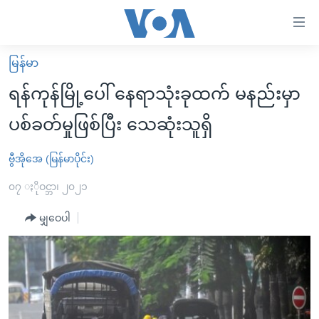
သုံး
ရ
လွယ်ကူ
မြန်မာ
မူလစာမျက်နှာ
စေ
ရန်ကုန်မြို့ပေါ် နေရာသုံးခုထက် မနည်းမှာ
မြန်မာ
သည့်
ပစ်ခတ်မှုဖြစ်ပြီး သေဆုံးသူရှိ
ကမ္ဘာ့သတင်းများ
Link
ဗွီဒီယို
နိုင်ငံတကာ
ဗွီအိုအေ (မြန်မာပိုင်း)
များ
သတင်းလွတ်လပ်ခွင့်
အမေရိကန်
၀၇ ႏိုဝင္ဘာ၊ ၂၀၂၁
ပင်မ
ရပ်ဝန်းတခု လမ်းတခု အလွန်
တရုတ်
အကြောင်းအရာ
မျှဝေပါ
သို့
အင်္ဂလိပ်စာလေ့လာမယ်
အစ္စရေး-ပါလက်စတိုင်း
ကျော်
အပတ်စဉ်ကဏ္ဍများ
အမေရိကန်သုံးအီဒီယံ
ကြည့်
ရေဒီယိုနှင့်ရုပ်သံ အချက်အလက်များ
မကြေးမုံရဲ့ အင်္ဂလိပ်စာ
ရေဒီယို
ရန်
ပင်မ
ရေဒီယို/တီဗွီအစီအစဉ်
ရုပ်ရှင်ထဲက အင်္ဂလိပ်စာ
တီဗွီ