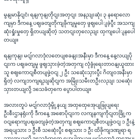
မွနျမာနိုငျငံ၊ ရနျကုနျတိုငျးအတှငျး အနညျးဆုံး ၃ နရောလော
ကျမှာ ဒီကနေ့ ပဈခတျတိုကျခိုကျမှုတှေ ဖွဈပေါျခဲ့ပွီး အသကျ
ဆုံးရှုံးမှုတှေ ရှိတယျဆိုတဲ့ သတငျးတှလေညျး ထှကျပေါျနပေါ
တယျ။
ရနျကုနျ၊ မငျ်ဂလာဒုံလတေပျစခနျးအနီးမှာ ဒီကနေ့ နေ့လယျပို
ငျးက ပဈခတျမှု ဖွဈသှားခဲ့တဲ့အတှကျ လုံခွုံရေးတာဝနျယူထား
သူ စဈကောငျစီတပျဖှဲ့ဝငျ ၂ ဦး သဆေုံးသှားပွီး ဂိတျဝအနီးမှာ
ရှိတဲ့ လကျဘကျရညျဆိုငျက အမြိုးသမီးတဦးလညျး သဆေုံး
သှားတယျလို့ ဒသေခံတှကေ ပွောပါတယျ။
အလားတူပဲ မငျ်ဂလာဒုံမွို့နယျ အထှထှေအေုပျခြုပျရေး
ဦးစီးဌာနရုံးကို ဒီကနေ့ အစောပိုငျးက လကျနကျကိုငျတခြို့က
ဝငျရောကျပဈခတျခဲ့တဲ့အတှကျ စဈကောငျစီတပျဖှဲ့ဝငျ ၁ ဦးနဲ့
အရပျသား ၁ ဦးစီ သဆေုံးပွီး စဈသား ၁ ဦး ထိခိုကျဒဏျရာ ရ
သှားတယျလို့ ဒသေခံတှကေ ပွောပါတယျ။ မငျ်ဂလာဒုံ ထှအေုပျ