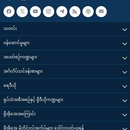
သတင်း
၀န်ဆောင်မှုများ
အပတ်စဉ်ကဏ္ဍများ
အင်္ဂလိပ်သင်ခန်းစာများ
ရေဒီယို
ရုပ်သံအစီအစဉ်နှင့် ဗွီဒီယိုကဏ္ဍများ
ဗွီအိုအေအကြောင်း
ဗွီအိုအေ မိုဘိုင်းလ်အက်ပ်များ ဒေါင်းလုတ်ယူရန်