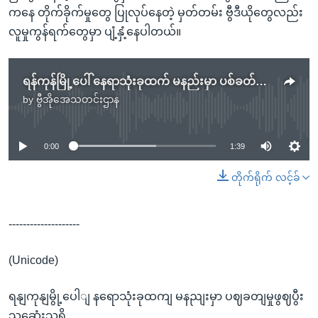
ကနေ တိုက်ခိုက်မှုတွေ ပြုလုပ်နေတဲ့ မှတ်တမ်း ဗွီဒီယိုတွေလည်း
လူမှုကွန်ရက်တွေမှာ ပျံ့နှံ့နေပါတယ်။
ရန်ကုန်မြို့ပေါ် နေရာသုံးခုထက် မနည်းမှာ ပစ်ခတ်မှုဖြစ်ပြီး သေဆုံးသူရှိ
by
ဗွီအိုအေသတင်းဌာန
No media source currently available
0:00
1:39
တိုက်ရိုက် လင့်ခ်
--------------------
(Unicode)
ရနျကုနျမွို့ပေါျ နရောသုံးခုထကျ မနညျးမှာ ပဈခတျမှုဖွဈပွီး
သဆေုံးသူရှိ