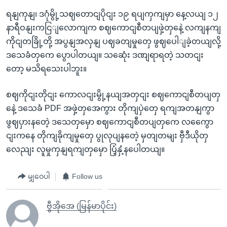
ရနျကုနျ၊ ဒဂုံမွို့သဈတောငျပိုငျး ၁၉ ရပျကှကျမှာ နေ့လယျ ၁၂
နာရီဝနျးကငြျလောကျက စဈကောငျစီတပျဖှဲ့တှနေဲ့ လကျနကျ
ကိုငျတခြို့တို့ အပွနျအလှနျ ပဈခတျမှုတှေ ဖွဈပေါျခဲ့တယျလို့
ဒသေခံတှကေ ပွောပါတယျ။ သဆေုံး ဒဏျရာရတဲ့ သတငျး
တော့ မသိရသေးပါဘူး။
စဈကိုငျးတိုငျး ကောလငျးမွို့နယျအတှငျး စဈကောငျစီတပျတှ
နေဲ့ ဒသေခံ PDF အဖှဲ့တှအေကွား တိုကျပှဲတှေ ရကျအတနျကွာ
ဖွဈပှားနတေဲ့ ဒသေတှမှော စဈကောငျစီတပျတှကေ လကွေော
ငျးကနေ တိုကျခိုကျမှုတှေ ပွုလုပျနတေဲ့ မှတျတမျး ဗှီဒီယိုတှ
လေညျး လူမှုကှနျရကျတှမှော ပြံ့နှံ့နပေါတယျ။
မျှဝေပါ
Follow us
ဗွီအိုအေ (မြန်မာပိုင်း)