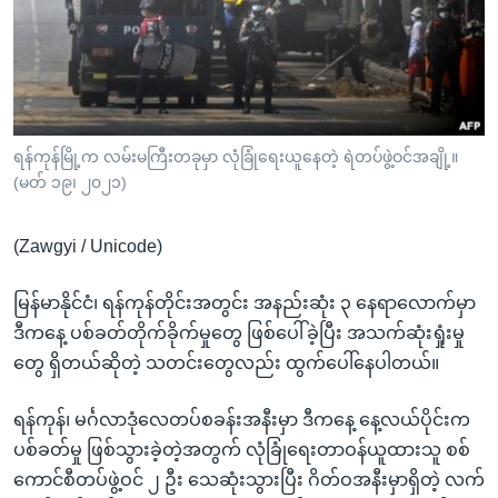
အ
သုတပဒေသာ အင်္ဂလိပ်စာ
ညွန်း
Learning English
စာမျက်နှာ
သို့
ဗွီအိုအေ လူမှုကွန်ယက်များ
ကျော်
ကြည့်
ရန်ကုန်မြို့က လမ်းမကြီးတခုမှာ လုံခြုံရေးယူနေတဲ့ ရဲတပ်ဖွဲ့ဝင်အချို့။
(မတ် ၁၉၊ ၂၀၂၁)
ရန်
ဘာသာစကားများ
ရှာဖွေ
(Zawgyi / Unicode)
ရန်
နေရာ
မြန်မာနိုင်ငံ၊ ရန်ကုန်တိုင်းအတွင်း အနည်းဆုံး ၃ နေရာလောက်မှာ
သို့
ဒီကနေ့ ပစ်ခတ်တိုက်ခိုက်မှုတွေ ဖြစ်ပေါ်ခဲ့ပြီး အသက်ဆုံးရှုံးမှု
ကျော်
တွေ ရှိတယ်ဆိုတဲ့ သတင်းတွေလည်း ထွက်ပေါ်နေပါတယ်။
ရန်
ရန်ကုန်၊ မင်္ဂလာဒုံလေတပ်စခန်းအနီးမှာ ဒီကနေ့ နေ့လယ်ပိုင်းက
ပစ်ခတ်မှု ဖြစ်သွားခဲ့တဲ့အတွက် လုံခြုံရေးတာဝန်ယူထားသူ စစ်
ကောင်စီတပ်ဖွဲ့ဝင် ၂ ဦး သေဆုံးသွားပြီး ဂိတ်ဝအနီးမှာရှိတဲ့ လက်