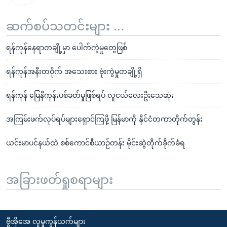
ဆက်စပ်သတင်းများ ...
ရန်ကုန်နေရာတချို့မှာ ပေါက်ကွဲမှုတွေဖြစ်
ရန်ကုန်အနီးတဝိုက် အသေးစား ဗုံးကွဲမှုတချို့ရှိ
ရန်ကုန် မြေနီကုန်းပစ်ခတ်မှုဖြစ်ရပ် လူငယ်လေးဦးသေဆုံး
အကြမ်းဖက်လုပ်ရပ်များရှောင်ကြဖို့ မြန်မာကို နိုင်ငံတကာတိုက်တွန်း
ယင်းမာပင်နယ်ထဲ စစ်ကောင်စီယာဉ်တန်း မိုင်းဆွဲတိုက်ခိုက်ခံရ
အခြားဖတ်ရှုစရာများ
ဗွီအိုအေ လူမှုကွန်ယက်များ