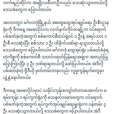
ဘက်ရည်ဆိုင်က အမျိုးသမီးတဦးလည်း သေဆုံးသွားတယ်လို့
ဒေသခံတွေက ပြောပါတယ်။
အလားတူပဲ မင်္ဂလာဒုံမြို့နယ် အထွေထွေအုပ်ချုပ်ရေး ဦးစီးဌာန
ရုံးကို ဒီကနေ့ အစောပိုင်းက လက်နက်ကိုင်တချို့က ဝင်ရောက်
ပစ်ခတ်ခဲ့တဲ့အတွက် စစ်ကောင်စီတပ်ဖွဲ့ဝင် ၁ ဦးနဲ့ အရပ်သား ၁
ဦးစီ သေဆုံးပြီး စစ်သား ၁ ဦး ထိခိုက်ဒဏ်ရာ ရသွားတယ်လို့
ဒေသခံတွေက ပြောပါတယ်။ မင်္ဂလာဒုံ ထွေအုပ်ရုံး ပစ်ခတ်ခံခဲ့ရ
တဲ့ကိစ္စကို စစ်ကောင်စီ သတင်းထုတ်ပြန်ရေးအဖွဲ့က အတည်ပြု
ပြောကြားပြီး ၃ ဦး ဒဏ်ရာရတယ်လို့ ဖော်ပြပါတယ်။ အဲဒီလို
ပစ်ခတ်ခဲ့တဲ့ ဗွီဒီယို မှတ်တမ်းတခုလည်း လူမှုကွန်ရက်တွေမှာ
ပျံ့နှံ့နေပါတယ်။
ဒီကနေ့ အစောပိုင်းမှာပဲ သမိုင်းကုန်းကျော်တံတားအောက်က မ
ရမ်းကုန်း ၁ ရပ်ကွက်ရုံးကို သေနတ်သမားတွေက ဝင်ရောက်
ပစ်ခတ်ခဲ့တဲ့အတွက် ရပ်ကွက်အုပ်ချုပ်ရေးမှူးရုံးက ဝန်ထမ်း ၃
ဦး သေဆုံးသွားတယ်လို့ ဒေသခံတွေက ပြောပါတယ်။ အဲဒီ