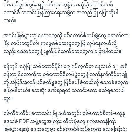
ပစ်ခတ်မှုအတွင်း ရရှိဒဏ်ရာတွေနဲ့ သေဆုံးခဲ့ကြောင်း စစ်
ကောင်စီ သတင်းပြန်ကြားရေးအဖွဲ့က အတည်ပြု ပြောဆိုပါ
တယ်။
အခင်းဖြစ်ပွားတဲ့ နေရာတွေကို စစ်ကောင်စီတပ်ဖွဲ့တွေ ရောက်လာ
ပြီး လမ်းတွေပိတ်၊ ရှာဖွေစစ်ဆေးမှုတွေ ပြုလုပ်နေတယ်လို့
လည်း ဒေသခံတွေနဲ့ မျက်မြင်သက်သေတွေက ပြောပါတယ်။
ရန်ကုန်၊ ဒဂုံမြို့သစ်တောင်ပိုင်း ၁၉ ရပ်ကွက်မှာ နေ့လယ် ၁၂ နာရီ
ဝန်းကျင်လောက်က စစ်ကောင်စီတပ်ဖွဲ့တွေနဲ့ လက်နက်ကိုင်တချို့
တို့ အပြန်အလှန် ပစ်ခတ်မှုတွေ ဖြစ်ပေါ်ခဲ့တယ်လို့ ဒေသခံတွေက
ပြောပါတယ်။ သေဆုံး ဒဏ်ရာရတဲ့ သတင်းတော့ မသိရသေးပါ
ဘူး။
စစ်ကိုင်းတိုင်း ကောလင်းမြို့နယ်အတွင်း စစ်ကောင်စီတပ်တွေနဲ့
ဒေသခံ PDF အဖွဲ့တွေအကြား တိုက်ပွဲတွေ ရက်အတန်ကြာ
ဖြစ်ပွားနေတဲ့ ဒေသတွေမှာ စစ်ကောင်စီတပ်တွေက လေကြောင်း