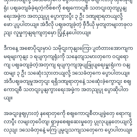
ရုံး ပဈခတျခံခဲ့ရတဲ့ကိစ်စကို စဈကောငျစီ သတငျးထုတျပွနျ
ရေးအဖှဲ့က အတညျပွု ပွောကွားပွီး ၃ ဦး ဒဏျရာရတယျလို့
ဖောျပွပါတယျ။ အဲဒီလို ပဈခတျခဲ့တဲ့ ဗှီဒီယို မှတျတမျးတခုလ
ညျး လူမှုကှနျရကျတှမှော ပြံ့နှံ့နပေါတယျ။
ဒီကနေ့ အစောပိုငျးမှာပဲ သမိုငျးကုနျးကြောျတံတားအောကျက
မရမျးကုနျး ၁ ရပျကှကျရုံးကို သနေတျသမားတှကေ ဝငျရော
ကျ ပဈခတျခဲ့တဲ့အတှကျ ရပျကှကျအုပျခြုပျရေးမှူးရုံးက ဝနျ
ထမျး ၃ ဦး သဆေုံးသှားတယျလို့ ဒသေခံတှကေ ပွောပါတယျ။
အဲဒီပဈခတျမှုအတှငျး ရရှိဒဏျရာတှနေဲ့ သဆေုံးခဲ့ကွောငျး စဈ
ကောငျစီ သတငျးပွနျကွားရေးအဖှဲ့က အတညျပွု ပွောဆိုပါတ
ယျ။
အခငျးဖွဈပှားတဲ့ နရောတှကေို စဈကောငျစီတပျဖှဲ့တှေ ရောကျ
လာပွီး လမျးတှပေိတျ၊ ရှာဖှစေဈဆေးမှုတှေ ပွုလုပျနတေယျလို့
လညျး ဒသေခံတှနေဲ့ မကြျမွငျသကျသတှေကေ ပွောပါတယျ။