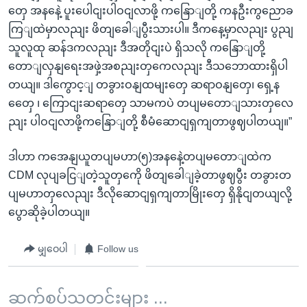
တှေ အနနေဲ့ ပူးပေါငျးပါဝငျလာဖို့ ကနြောျတို့ ကနဦးကွညောခ
ကြျထဲမှာလညျး ဖိတျခေါျပွီးသားပါ။ ဒီကနေ့မှာလညျး ပွညျ
သူလူထု ဆန်ဒကလညျး ဒီအတိုငျးပဲ ရှိသလို ကနြောျတို့
တောျလှနျရေးအဖှဲ့အစညျးတှကေလညျး ဒီသဘောထားရှိပါ
တယျ။ ဒါကွောင့ျ တခွားဝနျထမျးတှေ ဆရာဝနျတှေ၊ ရှေ့န
တှေေ ၊ ကြောငျးဆရာတှေ သာမကပဲ တပျမတောျသားတှလေ
ညျး ပါဝငျလာဖို့ကနြောျတို့ စီမံဆောငျရှကျတာဖွဈပါတယျ။”
ဒါဟာ ကအေနျယူတပျမဟာ(၅)အနနေဲ့တပျမတောျထဲက
CDM လုပျခငြျတဲ့သူတှကေို ဖိတျခေါျခဲ့တာဖွဈပွီး တခွားတ
ပျမဟာတှလေညျး ဒီလိုဆောငျရှကျတာမြိုးတှေ ရှိနိုငျတယျလို့
ပွောဆိုခဲ့ပါတယျ။
မျှဝေပါ
Follow us
ဆက်စပ်သတင်းများ ...