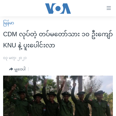
သုံး
ရ
လွယ်ကူ
မြန်မာ
မူလစာမျက်နှာ
စေ
CDM လုပ်တဲ့ တပ်မတော်သား ၁၀ ဦးကျော်
မြန်မာ
သည့်
KNU နဲ့ ပူးပေါင်းလာ
ကမ္ဘာ့သတင်းများ
Link
ဗွီဒီယို
နိုင်ငံတကာ
၀၃ မတ္၊ ၂၀၂၁
များ
သတင်းလွတ်လပ်ခွင့်
အမေရိကန်
ပင်မ
မျှဝေပါ
ရပ်ဝန်းတခု လမ်းတခု အလွန်
တရုတ်
အကြောင်းအရာ
သို့
အင်္ဂလိပ်စာလေ့လာမယ်
အစ္စရေး-ပါလက်စတိုင်း
ကျော်
အပတ်စဉ်ကဏ္ဍများ
အမေရိကန်သုံးအီဒီယံ
ကြည့်
ရေဒီယိုနှင့်ရုပ်သံ အချက်အလက်များ
မကြေးမုံရဲ့ အင်္ဂလိပ်စာ
ရေဒီယို
ရန်
ပင်မ
ရေဒီယို/တီဗွီအစီအစဉ်
ရုပ်ရှင်ထဲက အင်္ဂလိပ်စာ
တီဗွီ