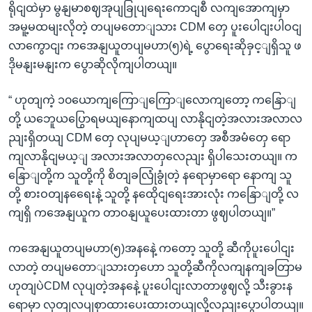
ရိုငျထဲမှာ မွနျမာစဈအုပျခြုပျရေးကောငျစီ လကျအောကျမှာ
အမူ့မထမျးလိုတဲ့ တပျမတောျသား CDM တှေ ပူးပေါငျးပါဝငျ
လာကွောငျး ကအေနျယူတပျမဟာ(၅)ရဲ့ ပွောရေးဆိုခှင့ျရှိသူ ဖ
ဒိုမနျးမနျးက ပွောဆိုလိုကျပါတယျ။
“ ဟုတျကဲ့ ၁၀ယောကျကြောျကြောျလောကျတော့ ကနြောျ
တို့ ယဘေူယပြွောရမယျနောကျထပျ လာနိုငျတဲ့အလားအလာလ
ညျးရှိတယျ CDM တှေ လုပျမယ့ျဟာတှေ အစီအမံတှေ ရော
ကျလာနိုငျမယ့ျ အလားအလာတှလေညျး ရှိပါသေးတယျ။ က
နြောျတို့က သူတို့ကို စိတျခလြုံခွုံတဲ့ နရောမှာရော နောကျ သူ
တို့ စားဝတျနရေေးနဲ့ သူတို့ နထေိုငျရေးအားလုံး ကနြောျတို့ လ
ကျရှိ ကအေနျယူက တာဝနျယူပေးထားတာ ဖွဈပါတယျ။”
ကအေနျယူတပျမဟာ(၅)အနနေဲ့ ကတော့ သူတို့ ဆီကိုပူးပေါငျး
လာတဲ့ တပျမတောျသားတှဟော သူတို့ဆီကိုလကျနကျခတြာမ
ဟုတျပဲCDM လုပျတဲ့အနနေဲ့ ပူးပေါငျးလာတာဖွဈလို့ သီးခွားန
ရောမှာ လှတျလပျစှာထားပေးထားတယျလို့လညျးပွောပါတယျ။