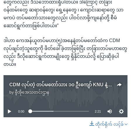
တွေကလည်း ဒီသဘောထားရှိပါတယ်။ ဒါကြောင့် တခြား
ဝန်ထမ်းတွေ ဆရာဝန်တွေ၊ ရှေ့နေတွေ ၊ ကျောင်းဆရာတွေ သာ
မကပဲ တပ်မတော်သားတွေလည်း ပါဝင်လာဖို့ကျနော်တို့ စီမံ
ဆောင်ရွက်တာဖြစ်ပါတယ်။”
ဒါဟာ ကေအန်ယူတပ်မဟာ(၅)အနေနဲ့တပ်မတော်ထဲက CDM
လုပ်ချင်တဲ့သူတွေကို ဖိတ်ခေါ်ခဲ့တာဖြစ်ပြီး တခြားတပ်မဟာတွေ
လည်း ဒီလိုဆောင်ရွက်တာမျိုးတွေ ရှိနိုင်တယ်လို့ ပြောဆိုခဲ့ပါ
တယ်။
CDM လုပ်တဲ့ တပ်မတော်သား ၁၀ ဦးကျော် KNU နဲ့ ပူးပေါင်းလာ
by
ဗွီအိုအေသတင်းဌာန
No media source currently available
0:00
2:21
တိုက်ရိုက် လင့်ခ်