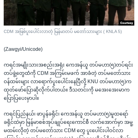
အ
သုတပဒေသာ အင်္ဂလိပ်စာ
ညွန်း
Learning English
စာမျက်နှာ
သို့
ဗွီအိုအေ လူမှုကွန်ယက်များ
CDM အဖြစ်ပူးပေါင်းလာတဲ့ မြန်မာတပ် မတော်သားများ ( KNLA 5)
ကျော်
ကြည့်
(Zawgyi/Unicode)
ရန်
ဘာသာစကားများ
ရှာဖွေ
ကရင်အမျိုးသားအစည်းအရုံး ကေအန်ယူ တပ်မဟာ(၅)တပ်ရင်း
ရန်
တပ်ဖွဲ့တွေထံကို CDM အကြမ်းမဖက် အာခံတဲ့ တပ်မတော်သား
နေရာ
ဝန်ထမ်းများ လာရောက်ပူးပေါင်းနေပြီလို့ KNU တပ်မဟာ(၅)က
သို့
ထုတ်ဖော်ပြောဆိုလိုက်ပါတယ်။ ဒီသတင်းကို မအေးအေးမာက
ကျော်
ပြောပြပေးမှာပါ။
ရန်
ကရင်ပြည်နယ်၊ ဖာပွန်ခရိုင်၊ ကေအန်ယူ တပ်မဟာ(၅)မူထရော်
ခရိုင်ထဲမှာ မြန်မာစစ်အုပ်ချုပ်ရေးကောင်စီ လက်အောက်မှာ အမူ့
မထမ်းလိုတဲ့ တပ်မတော်သား CDM တွေ ပူးပေါင်းပါဝင်လာ