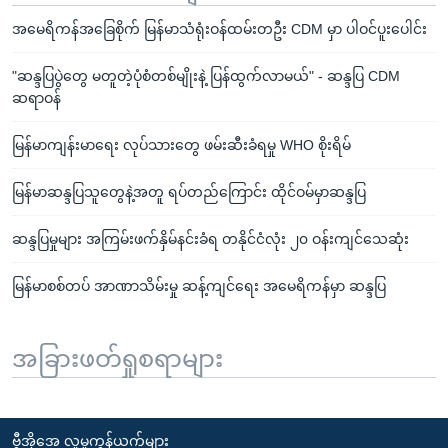
အမေရိကန်အခြေစိုက် မြန်မာသံရုံးဝန်ထမ်းတဦး CDM မှာ ပါဝင်ပူးပေါင်း
"ဆန္ဒပြပွဲတွေ မတူတဲ့ပုံစံတစ်မျိုးနဲ့ ပြန်ထွက်လာမယ်" - ဆန္ဒပြ CDM
ဆရာဝန်
မြန်မာကျန်းမာရေး လုပ်သားတွေ ဖမ်းဆီးခံရမှု WHO စိုးရိမ်
မြန်မာဆန္ဒပြသူတွေနဲ့အတူ ရပ်တည်ကြောင်း ထိုင်ဝမ်မှာဆန္ဒပြ
ဆန္ဒပြမှုများ အကြမ်းဖက်နှိမ်နင်းခံရ တနိုင်ငံလုံး ၂၀ ဝန်းကျင်သေဆုံး
မြန်မာစစ်တပ် အာဏာသိမ်းမှု ဆန့်ကျင်ရေး အမေရိကန်မှာ ဆန္ဒပြ
အခြားဖတ်ရှုစရာများ
ဗွီအိုအေ လူမှုကွန်ယက်များ