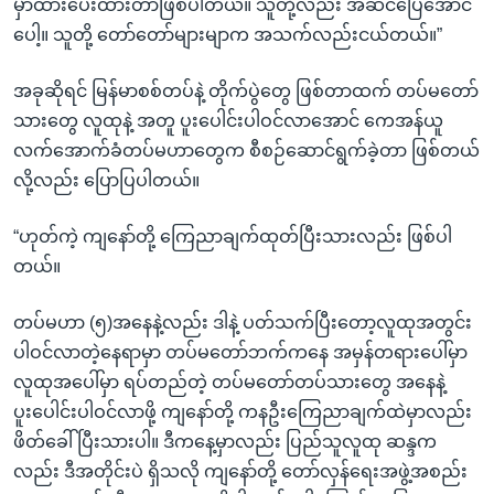
မှာထားပေးထားတာဖြစ်ပါတယ်။ သူတို့လည်း အဆင်ပြေအောင်
ပေါ့။ သူတို့ တော်တော်များမျာက အသက်လည်းငယ်တယ်။”
အခုဆိုရင် မြန်မာစစ်တပ်နဲ့ တိုက်ပွဲတွေ ဖြစ်တာထက် တပ်မတော်
သားတွေ လူထုနဲ့ အတူ ပူးပေါင်းပါဝင်လာအောင် ကေအန်ယူ
လက်အောက်ခံတပ်မဟာတွေက စီစဉ်ဆောင်ရွက်ခဲ့တာ ဖြစ်တယ်
လို့လည်း ပြောပြပါတယ်။
“ဟုတ်ကဲ့ ကျနော်တို့ ကြေညာချက်ထုတ်ပြီးသားလည်း ဖြစ်ပါ
တယ်။
တပ်မဟာ (၅)အနေနဲ့လည်း ဒါနဲ့ ပတ်သက်ပြီးတော့လူထုအတွင်း
ပါဝင်လာတဲ့နေရာမှာ တပ်မတော်ဘက်ကနေ အမှန်တရားပေါ်မှာ
လူထုအပေါ်မှာ ရပ်တည်တဲ့ တပ်မတော်တပ်သားတွေ အနေနဲ့
ပူးပေါင်းပါဝင်လာဖို့ ကျနော်တို့ ကနဦးကြေညာချက်ထဲမှာလည်း
ဖိတ်ခေါ်ပြီးသားပါ။ ဒီကနေ့မှာလည်း ပြည်သူလူထု ဆန္ဒက
လည်း ဒီအတိုင်းပဲ ရှိသလို ကျနော်တို့ တော်လှန်ရေးအဖွဲ့အစည်း