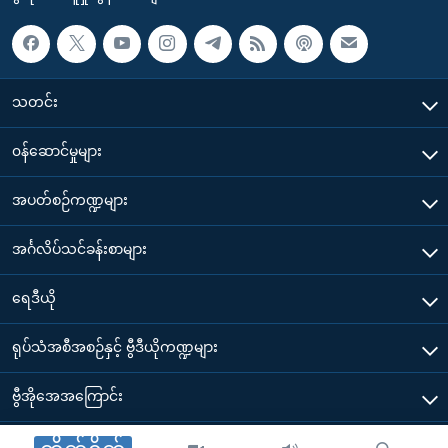
သတင်း
၀န်ဆောင်မှုများ
အပတ်စဉ်ကဏ္ဍများ
အင်္ဂလိပ်သင်ခန်းစာများ
ရေဒီယို
ရုပ်သံအစီအစဉ်နှင့် ဗွီဒီယိုကဏ္ဍများ
ဗွီအိုအေအကြောင်း
ဗွီအိုအေ မိုဘိုင်းလ်အက်ပ်များ ဒေါင်းလုတ်ယူရန်