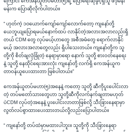
ကြောင်း ကေအန်ယူတပ်မဟာ(၅)ရဲ့ ပြောရေးဆိုခွင့်ရှိသူ ဖဒိုမန်း
မန်းက ပြောဆိုလိုက်ပါတယ်။
“ ဟုတ်ကဲ့ ၁၀ယောက်ကျော်ကျော်လောက်တော့ ကျနော်တို့
ယေဘူယျပြောရမယ်နောက်ထပ် လာနိုင်တဲ့အလားအလာလည်းရှိ
တယ် CDM တွေ လုပ်မယ့်ဟာတွေ အစီအမံတွေ ရောက်လာနိုင်
မယ့် အလားအလာတွေလည်း ရှိပါသေးတယ်။ ကျနော်တို့က သူ
တို့ကို စိတ်ချလုံခြုံတဲ့ နေရာမှာရော နောက် သူတို့ စားဝတ်နေရေး
နဲ့ သူတို့ နေထိုင်ရေးအားလုံး ကျနော်တို့ လက်ရှိ ကေအန်ယူက
တာဝန်ယူပေးထားတာ ဖြစ်ပါတယ်။”
ကေအန်ယူတပ်မဟာ(၅)အနေနဲ့ ကတော့ သူတို့ ဆီကိုပူးပေါင်းလာ
တဲ့ တပ်မတော်သားတွေဟာ သူတို့ဆီကိုလက်နက်ချတာမဟုတ်
ပဲCDM လုပ်တဲ့အနေနဲ့ ပူးပေါင်းလာတာဖြစ်လို့ သီးခြားနေရာမှာ
လွတ်လပ်စွာထားပေးထားတယ်လို့လည်းပြောပါတယ်။
“ ကျနော်တို့ တပ်ထဲမှာမထားပါဘူး။ သူတို့ကို သီးခြားနေရာ