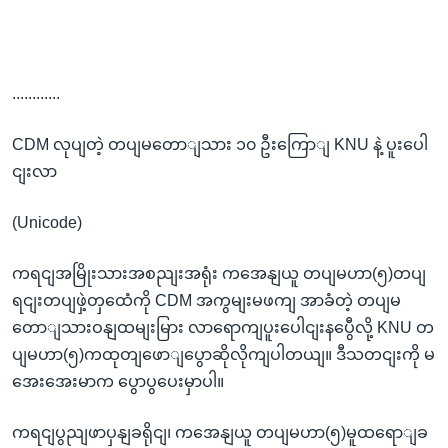
............
CDM လုပျတဲ့ တပျမတောျသား ၁၀ ဦးကြောျ KNU နဲ့ ပူးပေါ
ငျးလာ
(Unicode)
ကရငျအမြိုးသားအစညျးအရုံး ကအေနျယူ တပျမဟာ(၅)တပျ
ရငျးတပျဖှဲ့တှထေံကို CDM အကွမျးမဖကျ အာခံတဲ့ တပျမ
တောျသားဝနျထမျးမြား လာရောကျပူးပေါငျးနပွေီလို့ KNU တ
ပျမဟာ(၅)ကထုတျဖောျပွောဆိုလိုကျပါတယျ။ ဒီသတငျးကို မ
အေးအေးမာက ပွောပွပေးမှာပါ။
ကရငျပွညျဖာပှနျခရိုငျ၊ ကအေနျယူ တပျမဟာ(၅)မူထရောျခ