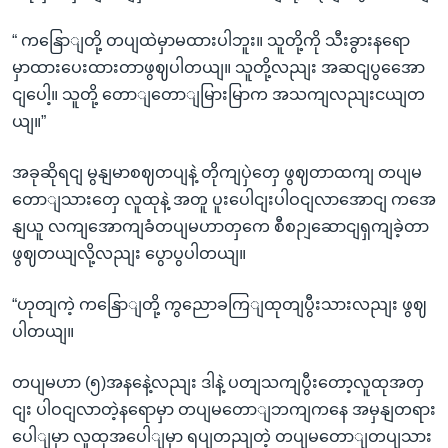
“ ကနြောျတို့ တပျထဲမှာမထားပါဘူး။ သူတို့ကို သီးခွားနရော
မှာထားပေးထားတာဖွဈပါတယျ။ သူတို့လညျး အဆငျပွအေော
ငျပေါ့။ သူတို့ တောျတောျမြားမြာက အသကျလညျးငယျတ
ယျ။”
အခုဆိုရငျ မွနျမာစဈတပျနဲ့ တိုကျပှဲတှေ ဖွဈတာထကျ တပျမ
တောျသားတှေ လူထုနဲ့ အတူ ပူးပေါငျးပါဝငျလာအောငျ ကအေ
နျယူ လကျအောကျခံတပျမဟာတှကေ စီစဉျဆောငျရှကျခဲ့တာ
ဖွဈတယျလို့လညျး ပွောပွပါတယျ။
“ဟုတျကဲ့ ကနြောျတို့ ကွညောခကြျထုတျပွီးသားလညျး ဖွဈ
ပါတယျ။
တပျမဟာ (၅)အနနေဲ့လညျး ဒါနဲ့ ပတျသကျပွီးတော့လူထုအတှ
ငျး ပါဝငျလာတဲ့နရောမှာ တပျမတောျဘကျကနေ အမှနျတရား
ပေါျမှာ လူထုအပေါျမှာ ရပျတညျတဲ့ တပျမတောျတပျသား