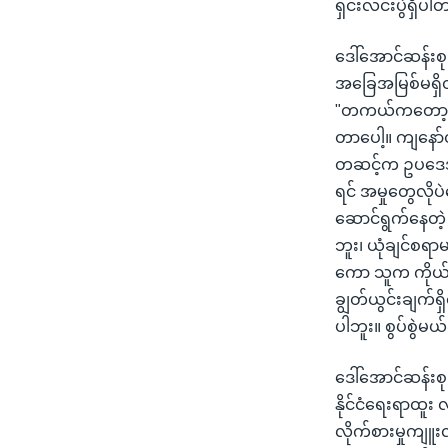
ရှင်းလင်းပွဲရှိပ
ဒေါ်အောင်ဆန်းစု
အခြေအမြစ်မရှိတ
"တကယ်ကတော့လေ န
တာပေါ့။ ကျနော်တ
တဆင့်က ဥပဒေအရ
ရင် အမှုတွေလိုပ
ဆောင်ရွက်နေတဲ
ဘူး၊ ယုံချင်စရာမ
ကော သူက ကိုယ်
ချွတ်ယွင်းချက်ရှိ
ပါဘူး။ စွပ်စွဲမ
ဒေါ်အောင်ဆန်းစ
နိုင်ငံရေးရာထူ
လိုက်စားမှုကျူး