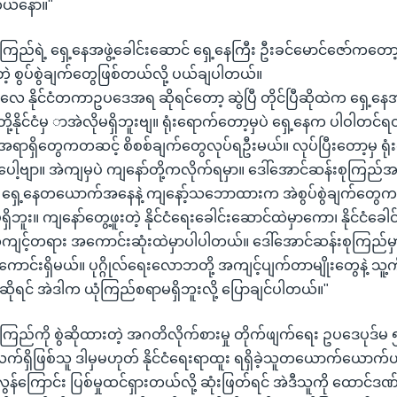
ါတယ်နော်။"
ကြည်ရဲ့ ရှေ့နေအဖွဲ့ခေါင်းဆောင် ရှေ့နေကြီး ဦးခင်မောင်ဇော်ကတော့ ဒီ
ဲ့ စွပ်စွဲချက်တွေဖြစ်တယ်လို့ ပယ်ချပါတယ်။
ိုင်ငံတကာဥပဒေအရ ဆိုရင်တော့ ဆွဲပြီ တိုင်ပြီဆိုထဲက ရှေ့နေအက
ို့နိုင်ငံမှ ာအဲလိုမရှိဘူးဗျ။ ရုံးရောက်တော့မှပဲ ရှေ့နေက ပါဝါတ
ာရှိတွေကတဆင့် စိစစ်ချက်တွေလုပ်ရဦးမယ်။ လုပ်ပြီးတော့မှ ရုံ
ဲပေါ့ဗျာ။ အဲကျမှပဲ ကျနော်တို့ကလိုက်ရမှာ။ ဒေါ်အောင်ဆန်းစုကြည်
့ ရှေ့နေတယောက်အနေနဲ့ ကျနော့်သဘောထားက အဲစွပ်စွဲချက်တွေက
ရှိဘူး။ ကျနော်တွေ့ဖူးတဲ့ နိုင်ငံရေးခေါင်းဆောင်ထဲမှာကော၊ နိုင်ငံခေ
ကျင့်တရား အကောင်းဆုံးထဲမှာပါပါတယ်။ ဒေါ်အောင်ဆန်းစုကြည်မ
ကောင်းရှိမယ်။ ပုဂ္ဂိုလ်ရေးလောဘတို့ အကျင့်ပျက်တာမျိုးတွေနဲ့ သူ့ကိုစွ
ယ်ဆိုရင် အဲဒါက ယုံကြည်စရာမရှိဘူးလို့ ပြောချင်ပါတယ်။"
ုကြည်ကို စွဲဆိုထားတဲ့ အဂတိလိုက်စားမှု တိုက်ဖျက်ရေး ဥပဒေပုဒ်
း လက်ရှိဖြစ်သူ ဒါမှမဟုတ် နိုင်ငံရေးရာထူး ရရှိခဲ့သူတယောက်ယော
လွန်ကြောင်း ပြစ်မှုထင်ရှားတယ်လို့ ဆုံးဖြတ်ရင် အဲဒီသူကို ထောင်ဒ