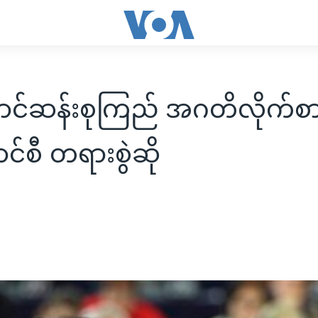
ာင်ဆန်းစုကြည် အဂတိလိုက်စားမှ
င်စီ တရားစွဲဆို