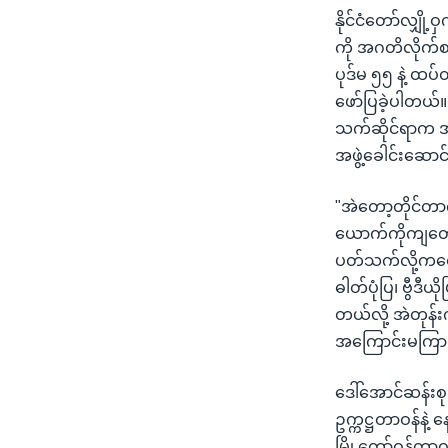
နိုင်ငံတော်လျှို
ကို အဂတိလိုက်စာ
ပုဒ်မ ၅၅ နဲ့ ထပ
ဖော်ပြခဲ့ပါတယ်။
သက်ဆိုင်ရာက အသ
အဖွဲ့ခေါင်းဆော
"အဲတော့တိုင်တာ
ယောက်ကိုကျတော့ 
ပတ်သက်လို့ကတော
ဓါတ်ပုံပြ၊ ဗွီဒ
တယ်လို့ အဲတုန်း
အကြောင်းမကြားသ
ဒေါ်အောင်ဆန်း
ဥက္ကဋ္ဌတာဝန်နဲ့
မြို့တော်ဝန်တာဝ