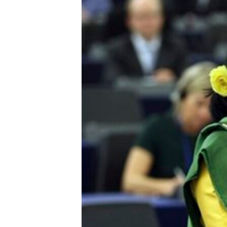
သုတပဒေသာ အင်္ဂလိပ်စာ
အ
ညွန်း
စာမျက်နှာ
သို့
ကျော်
ကြည့်
ရန်
ရှာဖွေ
ရန်
နေရာ
သို့
ကျော်
ရန်