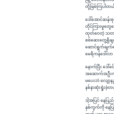
တို့ဖြစ်ကြပါတယ
ဒေါ်အောင်ဆန်းစ
တိုင်ကြားမှုတွေက
ထုတ်ဝေတဲ့ သတင
စစ်ဆေးတွေ့ရှိခ
ဆောင်ရွက်ချက်တွ
မေရိကန်ဒေါ်လာ ၆ 
နောက်ပြီး ဒေါ်ခ
အဆောက်အဦးကို ဒ
မပေးဘဲ လျော့နည်
နစ်နာဆုံးရှုံးခ
ဒါ့အပြင် နေပြည
နှစ်ကွက်ကို နေပ