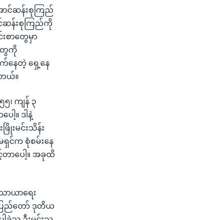
်အောင်ဆန်းစုကြည်
င်ဆန်းစုကြည်ကို
င်းစာတွေမှာ
ွေကို
်နေတဲ့ ရှေ့နေ
ပါတယ်။
၅၅၊ ကျန် ၃
ါ့။ ဒါနဲ့
ိုးမင်းသိန်း
မရှင်က စုံစမ်းနေ
င့်တာပေါ့။ အခုထိ
င်သာယာရေး
ေပြည်တော် ဒုတိယ
ါခဲ့သူ ဦးမင်းသူ