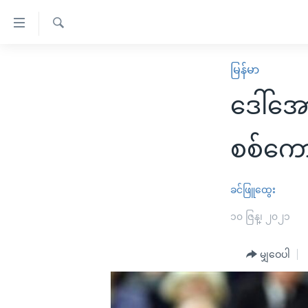
သုံး
ရ
ရှာဖွေ
လွယ်ကူ
မူလစာမျက်နှာ
မြန်မာ
ရ
စေ
မြန်မာ
လာ
ဒေါ်အေ
သည့်
ဒ်
ကမ္ဘာ့သတင်းများ
Link
ဗွီဒီယို
နိုင်ငံတကာ
စစ်ကော
များ
သတင်းလွတ်လပ်ခွင့်
အမေရိကန်
ပင်မ
ရပ်ဝန်းတခု လမ်းတခု အလွန်
တရုတ်
ခင်ဖြူထွေး
အကြောင်းအရာ
အင်္ဂလိပ်စာလေ့လာမယ်
အစ္စရေး-ပါလက်စတိုင်း
၁၀ ဇြန္၊ ၂၀၂၁
သို့
အပတ်စဉ်ကဏ္ဍများ
အမေရိကန်သုံးအီဒီယံ
ကျော်
မျှဝေပါ
ကြည့်
ရေဒီယိုနှင့်ရုပ်သံ အချက်အလက်များ
မကြေးမုံရဲ့ အင်္ဂလိပ်စာ
ရေဒီယို
ရန်
ရေဒီယို/တီဗွီအစီအစဉ်
ရုပ်ရှင်ထဲက အင်္ဂလိပ်စာ
တီဗွီ
ပင်မ