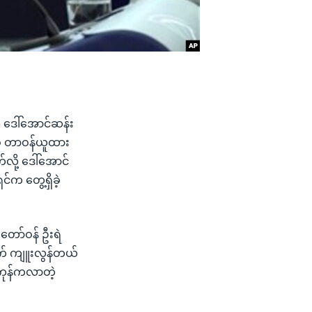
လ် ဒေါ်အောင်ဆန်း
စ် တာဝန်ယူထား
ို့ ဒေါ်အောင်
က တွေ့ရှိခဲ့
့တော်ဝန် ဦးရဲ
က် ကျူးလွန်တယ်
်ကုန်ကလာတဲ့