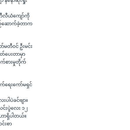
နစ်နာဆုံးရှုံး
ီလီယံကျော်ကို
တည်ဆောက်ခဲ့တာက
ော်မတီဝင် ဦးမင်း
ုတ်ပေးတာမှာ
က်စားမှုတိုက်
ျက်ရေးကော်မရှင်
းပါပဲခင်ဗျာ။
လင်းပွဲလေး ၁၂
့်ဟာရှိပါတယ်။
တင်းစာ