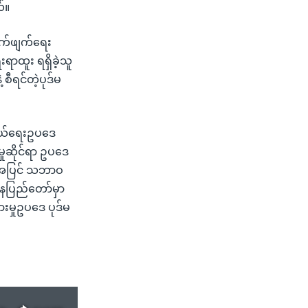
်။
ိုက်ဖျက်ရေး
ရာထူး ရရှိခဲ့သူ
ီရင်တဲ့ပုဒ်မ
သွယ်ရေးဥပဒေ
မှုဆိုင်ရာ ဥပဒေ
ို့အပြင် သဘာဝ
နေပြည်တော်မှာ
ားမှုဥပဒေ ပုဒ်မ