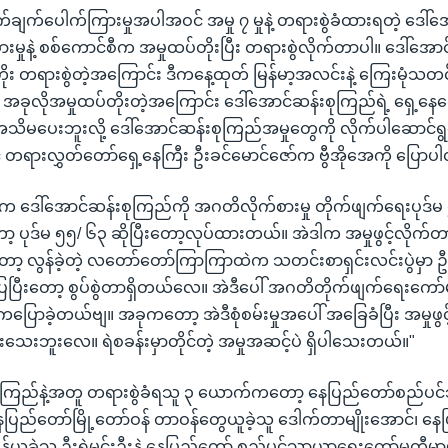
့ဝှက်ချက်ပေါက်ကြားမှုအပါအဝင် အမှု ၇ မှုနဲ့ တရားစွဲခံထားရတဲ့ ဒေါ
းမှုနဲ့ စစ်ကောင်စီက အမှုထပ်တိုးပြီး တရားစွဲလိုက်တာပါ။ ဒေါ်အော
်တိုး တရားစွဲတဲ့အကြောင်း ဒီကနေ့ထုတ် မြန်မာ့အလင်းနဲ့ ကြေးမုံသတ
 အခုလိုအမှုထပ်တိုးတဲ့အကြောင်း ဒေါ်အောင်ဆန်းစုကြည်ရဲ့ ရှေ့နေတ
ိမပေးဘူးလို့ ဒေါ်အောင်ဆန်းစုကြည်အမှုတွေကို လိုက်ပါဆောင်ရွက
င် တရားလွှတ်တော်ရှေ့နေကြီး ဦးခင်မောင်ဇော်က ဗွီအိုအေကို ပြော
က ဒေါ်အောင်ဆန်းစုကြည်ကို အဂတိလိုက်စားမှု တိုက်ဖျက်ရေးပုဒ်မ 
ပုဒ်မ ၅၅/ ၆၃ ဆိုပြီးတော့လုပ်ထားတယ်။ အဲဒါက အမှုဖွင့်လိုက်တာပေ
့ လွန်ခဲ့တဲ့ လတော်တော်ကြာကြာထဲက သတင်းစာရှင်းလင်းပွဲမှာ ဦးဖြ
ီယိုပြပြီးတော့ စွပ်စွဲတာရှိတယ်လေ။ အဲဒီပေါ် အဂတိတိုက်ဖျက်ရေးကော်
ကပြောခဲ့တယ်ဗျ။ အခုကတော့ အဲဒီစုံစမ်းမှုအပေါ် အခြေခံပြီး အမှုဖွ
ေးဘူးလေ။ ရဲစခန်းမှာတိုင်တဲ့ အမှုအဆင့်ပဲ ရှိပါသေးတယ်။"
စုကြည်နဲ့အတူ တရားစွဲခံရသူ ၃ ယောက်ကတော့ နေပြည်တော်စည်ပ
 နေပြည်တော်မြို့တော်ဝန် တာဝန်တွေယူခဲ့သူ ဒေါက်တာမျိုးအောင်၊ န
န်ယူခဲ့သူ ဦးရဲမင်းဦးနဲ့ နေပြည်တော် စည်ပင်သာယာရေးကော်မတီမှာပ