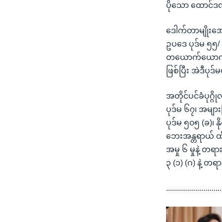
ပိုသော ထောင်ဒဏ
ဒေါက်တာမျိုးအော
ဥပဒေ ပုဒ်မ ၅၅/ 
တယောက်ယောက် အဂ
ဖြစ်ပြီး အဲဒီပ
အတိုင်ပင်ခံပုဂ္
ပုဒ်မ ၆၇၊ အများ
ပုဒ်မ ၅၀၅ (ခ)၊ 
ဘေးအန္တရာယ် ထိန
အမှု ၆ မှုနဲ့ တ
၃ (၁) (ဂ) နဲ့ တ
............................