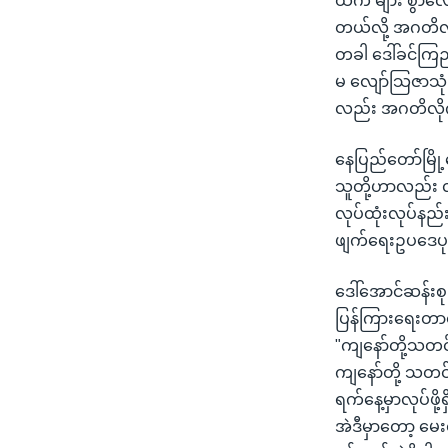
ထက် များ စွာလျော
တယ်လို့ အဂတိလို
တခါ ဒေါ်ခင်ကြည
မ လျော်သြဇာသုံ
လည်း အဂတိလိုက်
နေပြည်တော်မြို့
သူတို့ဟာလည်း 
လုပ်ထုံးလုပ်နည်း
ဖျက်ရေးဥပဒေပုဒ်
ဒေါ်အောင်ဆန်းစု
ပြန်ကြားရေးတာဝ
"ကျနော်တို့သတ
ကျနော်တို့ သတင်
ရက်နေ့မှာလုပ်ဖိ
အဲဒီမှာတော့ မေ