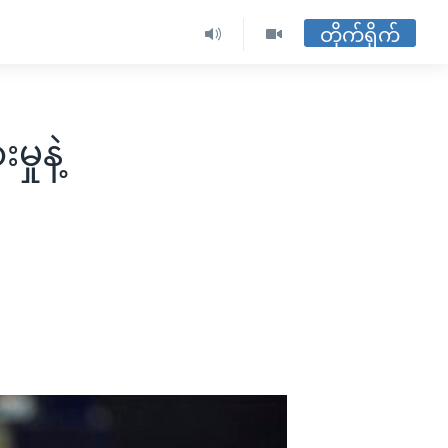
တိုက်ရိုက်
ုနဲ့