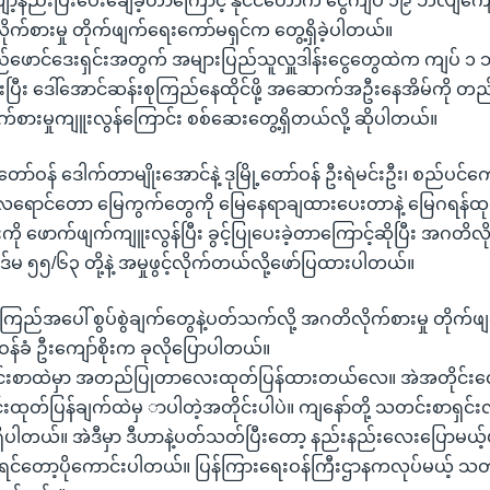
့နည်းပြီးပေးချေခဲ့တာကြောင့် နိုင်ငံတော်က ငွေကျပ် ၁၉ ဘီလျံကျော် 
က်စားမှု တိုက်ဖျက်ရေးကော်မရှင်က တွေ့ရှိခဲ့ပါတယ်။
်ဖောင်ဒေးရှင်းအတွက် အများပြည်သူလှူဒါန်းငွေတွေထဲက ကျပ် ၁ ဘ
းပြီး ဒေါ်အောင်ဆန်းစုကြည်နေထိုင်ဖို့ အဆောက်အဦးနေအိမ်ကို 
စားမှုကျူးလွန်ကြောင်း စစ်ဆေးတွေ့ရှိတယ်လို့ ဆိုပါတယ်။
တော်ဝန် ဒေါက်တာမျိုးအောင်နဲ့ ဒုမြို့တော်ဝန် ဦးရဲမင်းဦး၊ စည်ပင်က
လရောင်တော မြေကွက်‌တွေကို မြေနေရာချထားပေးတာနဲ့ မြေဂရန်ထ
ကို ဖောက်ဖျက်ကျူးလွန်ပြီး ခွင့်ပြုပေးခဲ့တာကြောင့်ဆိုပြီး အဂတိလို
မ ၅၅/၆၃ တို့နဲ့ အမှုဖွင့်လိုက်တယ်လို့ဖော်ပြထားပါတယ်။
ကြည်အပေါ် စွပ်စွဲချက်တွေနဲ့ပတ်သက်လို့ အဂတိလိုက်စားမှု တိုက်ဖ
န်ခံ ဦးကျော်စိုးက ခုလိုပြောပါတယ်။
င်းစာထဲမှာ အတည်ပြုတာလေးထုတ်ပြန်ထားတယ်လေ။ အဲအတိုင်းလေ
းထုတ်ပြန်ချက်ထဲမှ ာပါတဲ့အတိုင်းပါပဲ။ ကျနော်တို့ သတင်းစာရှင်း
ု့ရှိပါတယ်။ အဲဒီမှာ ဒီဟာနဲ့ပတ်သတ်ပြီးတော့ နည်းနည်းလေးပြောမယ
းရင်တော့ပိုကောင်းပါတယ်။ ပြန်ကြားရေးဝန်ကြီးဌာနကလုပ်မယ့် သ