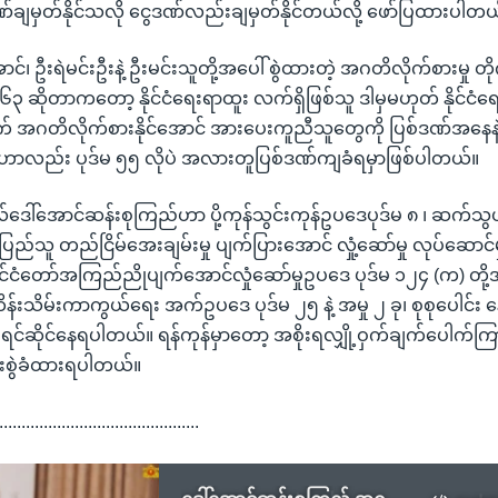
်ချမှတ်နိုင်သလို ငွေဒဏ်လည်းချမှတ်နိုင်တယ်လို့ ဖော်ပြထားပါတယ
င်၊ ဦးရဲမင်းဦးနဲ့ ဦးမင်းသူတို့အပေါ် စွဲထားတဲ့ အဂတိလိုက်စားမှု တ
၆၃ ဆိုတာကတော့ နိုင်ငံရေးရာထူး လက်ရှိဖြစ်သူ ဒါမှမဟုတ် နိုင်ငံရေး
တိလိုက်စားနိုင်အောင် အားပေးကူညီသူတွေကို ပြစ်ဒဏ်အနေနဲ့ စ
ုဒ်မဟာလည်း ပုဒ်မ ၅၅ လိုပဲ အလားတူပြစ်ဒဏ်ကျခံရမှာဖြစ်ပါတယ်။
ဂိုလ်ဒေါ်အောင်ဆန်းစုကြည်ဟာ ပို့ကုန်သွင်းကုန်ဥပဒေပုဒ်မ ၈ ၊ ဆက်
ပြည်သူ တည်ငြိမ်အေးချမ်းမှု ပျက်ပြားအောင် လှုံ့ဆော်မှု လုပ်ဆောင်
နိုင်ငံတော်အကြည်ညိုပျက်အောင်လှုံဆော်မှုဥပဒေ ပုဒ်မ ၁၂၄ (က) တ
်းသိမ်းကာကွယ်ရေး အက်ဥပဒေ ပုဒ်မ ၂၅ နဲ့ အမှု ၂ ခု၊ စုစုပေါင်း 
ရားရင်ဆိုင်နေရပါတယ်။ ရန်ကုန်မှာတော့ အစိုးရလျှို့ဝှက်ချက်ပေါက်ကြ
ရားစွဲခံထားရပါတယ်။
.............................................