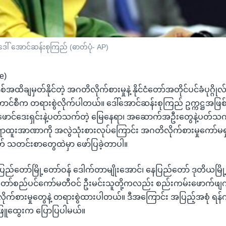
င် ဒေါ် အောင်ဆန်းစုကြည် (ဓာတ်ပုံ- AP)
e)
အထိချမှတ်နိုင်တဲ့ အဂတိလိုက်စားမှုနဲ့ နိုင်ငံတော်အတိုင်ပင်ခံပုဂ္ဂို
ောင်စီက တရားစွဲလိုက်ပါတယ်။ ဒေါ်အောင်ဆန်းစုကြည် ဥက္ကဋ္ဌအဖြ
်ဖောင်ဒေးရှင်းနဲ့ပတ်သက်တဲ့ မြေနေရာ၊ အဆောက်အဦးတွေနဲ့ပတ်သက်လ
ထူးအာဏာကို အလွဲသုံးစားလုပ်ကြောင်း အဂတိလိုက်စားမှုကော်မရှင်
ုတ် သတင်းစာတွေထဲမှာ ဖော်ပြခဲ့တာပါ။
ေပြည်တော်မြို့တော်ဝန် ဒေါက်တာမျိုးအောင်၊ နေပြည်တော် ဒုတိယမြို
်တော်စည်ပင်ကော်မတီဝင် ဦးမင်းသူတို့ကလည်း စည်းကမ်းဖောက်ဖျ
ိလိုက်စားမှုတွေနဲ့ တရားစွဲထားပါတယ်။ ဒီအကြောင်း အပြည့်အစုံ ရန
ဖြူထွေးက ပြောပြပါမယ်။