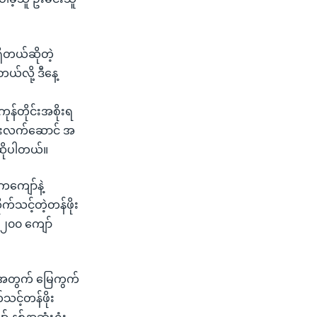
ိတယ်ဆိုတဲ့
တယ်လို့ ဒီနေ့
န်တိုင်းအစိုးရ
ံစိုးလက်ဆောင် အ
 ဆိုပါတယ်။
ကကျော်နဲ့
်သင့်တဲ့တန်ဖိုး
၅,၂၀၀ ကျော်
်းအတွက် မြေကွက်
သင့်တန်ဖိုး