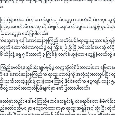
်။
ုကြည်နဲ့ပတ်သက်တဲ့ ဆောင်ရွက်ချက်တွေမှာ အဂတိလိုက်စားမှုတွေ ရှ
ြောင့် အဂတိလိုက်စားမှု တိုက်ဖျက်ရေးကော်မရှင်က အဖွဲ့ဖွဲ့ စုံစမ်းခဲ့
်းစာတွေမှာ ဖော်ပြပါတယ်။
ျက်တွေအရ ဒေါ်အောင်ဆန်းစုကြည် အတိုင်ပင်ခံရာထူးယူထားစဉ် ရန်ကု
ေကို ထောက်ခံကာကွယ်ဖို့ ဝန်ကြီးချုပ် ဦးဖြိုးမင်းသိန်းပေးတဲ့ တ
သိန်းနဲ့ ရွှေ ၇ ပိဿာကို ၃ ကြိမ်ခွဲ လက်ခံယူခဲ့တာ တွေ့ရှိခဲ့တယ်လို့
င်ကြည်ဖောင်ဒေးရှင်းရုံးချုပ်ဖွင့်ဖို့ တက္ကသိုလ်ရိပ်သာလမ်းက မြေတဧ
ေါ်အောင်ဆန်းစုကြည်က ရာထူးတာဝန်ကို အလွဲသုံးစားလုပ်ပြီး ထိုက
းသက်သာတဲ့နှုန်းနဲ့ ငှားခဲ့တာကြောင့် နိုင်ငံတော်က ငွေကျပ် သန်း 
ဲ့တယ်လို့ သတင်းစာထုတ်ပြန်ချက်မှာ ဖော်ပြထားပါတယ်။
်တော်မှာလည်း ဒေါ်ခင်ကြည်ဖောင်ဒေးရှင်းရဲ့ လရောင်တော စီမံကိန
ြည်တော်စည်ပင မှာ လျှောက်ထားရာမှာ ရာထူးအရှိန်အဝါသုံးပြီး ထိုက်