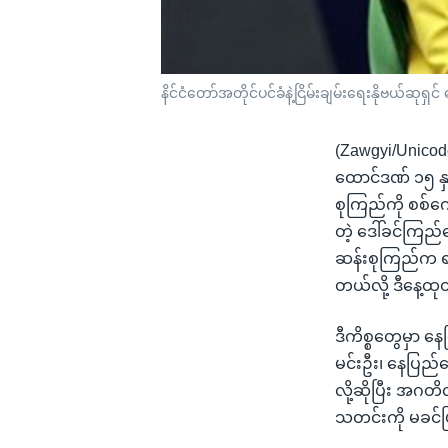
နိင်ငံတော်အတိုင်ပင်ခံနဲ့ငြိမ်းချမ်းရေးနိုဗယ်ဆုရှ
(Zawgyi/Unicod
ထောင်ဒဏ် ၁၅ နှစ်
စုကြည်ကို စစ်က
တဲ့ ဒေါ်ခင်ကြည
ဆန်းစုကြည်က ရာ
တယ်လို့ ဒီနေ့ထ
ဒီကိစ္စတွေမှာ န
မင်းဦး၊ နေပြည
လို့ဆိုပြီး အဂတ
သတင်းကို မခင်