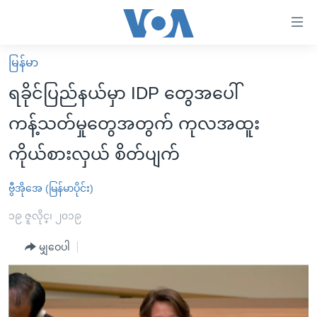
သုံး
ရ
လွယ်ကူ
မြန်မာ
မူလစာမျက်နှာ
စေ
ရခိုင်ပြည်နယ်မှာ IDP တွေအပေါ်
မြန်မာ
သည့်
ကန့်သတ်မှုတွေအတွက် ကုလအထူး
ကမ္ဘာ့သတင်းများ
Link
ကိုယ်စားလှယ် စိတ်ပျက်
ဗွီဒီယို
နိုင်ငံတကာ
များ
သတင်းလွတ်လပ်ခွင့်
အမေရိကန်
ပင်မ
ဗွီအိုအေ (မြန်မာပိုင်း)
ရပ်ဝန်းတခု လမ်းတခု အလွန်
တရုတ်
အကြောင်းအရာ
၁၉ ဇူလိုင္၊ ၂၀၁၉
သို့
အင်္ဂလိပ်စာလေ့လာမယ်
အစ္စရေး-ပါလက်စတိုင်း
ကျော်
မျှဝေပါ
အပတ်စဉ်ကဏ္ဍများ
အမေရိကန်သုံးအီဒီယံ
ကြည့်
ရေဒီယိုနှင့်ရုပ်သံ အချက်အလက်များ
မကြေးမုံရဲ့ အင်္ဂလိပ်စာ
ရေဒီယို
ရန်
ပင်မ
ရေဒီယို/တီဗွီအစီအစဉ်
ရုပ်ရှင်ထဲက အင်္ဂလိပ်စာ
တီဗွီ