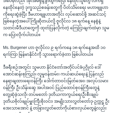
ဒါပေမဲ့လည်း အိုးအိမ်စွန့်ခွာထွက်ပြေး နေထိုင်သူတွေ လက်ရှိ
နေထိုင်နေတဲ့ ဒုက္ခသည်စခန်းတွေကို ပိတ်သိမ်းရေး မဟာဗျူဟာ
ကိုရေးဆွဲခဲ့ပြီး ဒီမဟာဗျူဟာအတိုင်း လုပ်ဆောင်ဖို့ အဆင်သင့်
ဖြစ်နေတဲ့အပေါ် ကြိုဆိုတယ်လို့ ဇူလိုင်လ ၁၈ ရက်နေ့ နေစွဲနဲ့
သတင်းမီဒီယာတွေကို ထုတ်ပြန်လိုက်တဲ့ ကြေငြာချက်ထဲမှာ သူမ
က ပြောလိုက်ပါတယ်။
Ms. Burgener ဟာ ဇူလိုင်လ ၉ ရက်ကနေ ၁၈ ရက်နေ့အထိ ၁၀
ရက်ကြာ မြန်မာနိုင်ငံကို သွားရောက်ခဲ့တာ ဖြစ်ပါတယ်။
ဒီခရီးစဉ်အတွင်း သူမဟာ နိုင်ငံတော်အတိုင်ပင်ခံပုဂ္ဂိုလ် ဒေါ်
အောင်ဆန်းစုကြည်၊ လူမှုဝန်ထမ်း၊ ကယ်ဆယ်ရေးနဲ့ ပြန်လည်
နေရာချထားရေးဝန်ကြီး ဒေါက်တာဝင်းမြတ်အေး၊ အလုပ်သမား
ဝန်ကြီး ဦးသိန်းဆွေ အပါအဝင် ပြည်ထောင်စုဝန်ကြီးတွေနဲ့
တွေ့ဆုံခဲ့သလို၊ တပ်မတော် ဒုတိယကာကွယ်ရေးဦးစီးချုပ်
ဒုတိယဗိုလ်ချုပ်မှူးကြီးစိုးဝင်း၊ အမျိုးသားလွှတ်တော်ဒု-ဥက္ကဋ္ဌ ဦး
အေးသာအောင် နဲ့ တခြားလွှတ်တော်ကိုယ်စားလှယ်တွေနဲ့လည်း