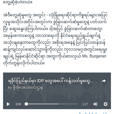
တွေ့ဆုံခဲ့ပါတယ်။
အဲဒီတွေ့ဆုံမှုတွေ အတွင်း - လုံခြုံရေးဆိုင်ရာကိစ္စရပ်များအပြင်
လူမှုအသိုင်းအဝိုင်းအတွင်းက ခွဲခြားဆက်ဆံမှုတွေနဲ့ ပတ်သက်
ပြီး ဆွေးနွေးခဲ့ကြပါတယ်။ ဒါ့အပြင် ခွဲခြားဆက်ဆံတာတွေ၊
အမုန်းစကားတွေနဲ့ ဘာသာရေးကို နိုင်ငံရေးရည်ရွယ်ချက်နဲ့
အသုံးချနေတာတွေကိုလည်း အစိုးရအနေနဲ့ ပြင်းပြင်းထန်ထန်
ဆန့်ကျင်လုပ်ဆောင်သွားဖို့ကိုလည်း ကုလသမဂ္ဂအတွင်းရေးမှူး
ချုပ်ရဲ့ မြန်မာနိုင်ငံဆိုင်ရာ အထူးကိုယ်စားလှယ် Ms. Burgener
တိုက်တွန်းလိုက်ပါတယ်။
ရခိုင်ပြည်နယ်မှာ IDP တွေအပေါ် ကန့်သတ်မှုတွေအတွက် ကုလအထူးကိုယ်စားလှယ် စိတ်ပျက်
by
ဗွီအိုအေသတင်းဌာန
No media source currently available
0:00
1:17