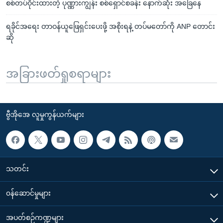
စစ်တပ်ဝိုင်းထားတဲ့ ပုဏ္ဏားကျွန်း စစ်ရှောင်စခန်း နောက်ဆုံး အခြေနေ
ရခိုင်အရေး တာဝန်ယူဖြေရှင်းပေးဖို့ အစိုးရနဲ့ တပ်မတော်ကို ANP တောင်း
ဆို
အခြားဖတ်ရှုစရာများ
ဗွီအိုအေ လူမှုကွန်ယက်များ
သတင်း
၀န်ဆောင်မှုများ
အပတ်စဉ်ကဏ္ဍများ