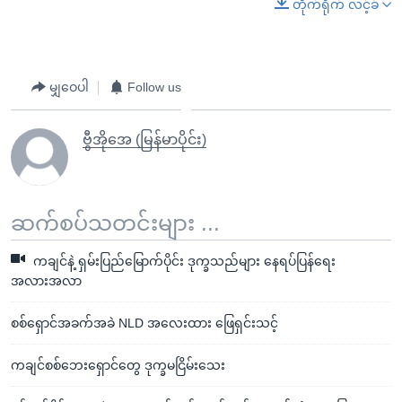
တိုက်ရိုက် လင့်ခ်
မျှဝေပါ
Follow us
ဗွီအိုအေ (မြန်မာပိုင်း)
ဆက်စပ်သတင်းများ ...
ကချင်နဲ့ ရှမ်းပြည်မြောက်ပိုင်း ဒုက္ခသည်များ နေရပ်ပြန်ရေး
အလားအလာ
စစ်ရှောင်အခက်အခဲ NLD အလေးထား ဖြေရှင်းသင့်
ကချင်စစ်ဘေးရှောင်တွေ ဒုက္ခမငြိမ်းသေး