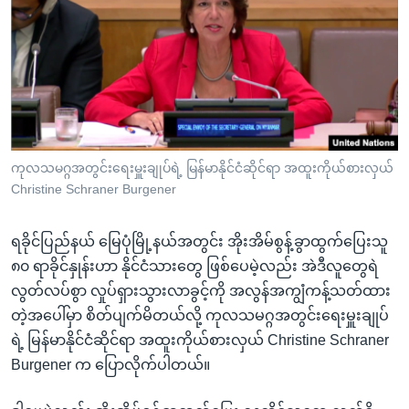
အ
သုတပဒေသာ အင်္ဂလိပ်စာ
ညွန်း
Learning English
စာမျက်နှာ
သို့
ဗွီအိုအေ လူမှုကွန်ယက်များ
ကျော်
ကြည့်
ရန်
ဘာသာစကားများ
ကုလသမဂ္ဂအတွင်းရေးမှူးချုပ်ရဲ့ မြန်မာနိုင်ငံဆိုင်ရာ အထူးကိုယ်စားလှယ်
ရှာဖွေ
Christine Schraner Burgener
ရန်
နေရာ
ရခိုင်ပြည်နယ် မြေပုံမြို့နယ်အတွင်း အိုးအိမ်စွန့်ခွာထွက်ပြေးသူ
သို့
၈၀ ရာခိုင်နှုန်းဟာ နိုင်ငံသားတွေ ဖြစ်ပေမဲ့လည်း အဲဒီလူတွေရဲ
ကျော်
လွတ်လပ်စွာ လှုပ်ရှားသွားလာခွင့်ကို အလွန်အကျွံကန့်သတ်ထား
ရန်
တဲ့အပေါ်မှာ စိတ်ပျက်မိတယ်လို့ ကုလသမဂ္ဂအတွင်းရေးမှူးချုပ်
ရဲ့ မြန်မာနိုင်ငံဆိုင်ရာ အထူးကိုယ်စားလှယ် Christine Schraner
Burgener က ပြောလိုက်ပါတယ်။