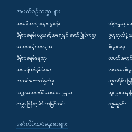
အပတ်စဉ်ကဏ္ဍများ
အယ်ဒီတာနဲ့ ဆွေးနွေးခန်း
သိပ္ပံနဲ့နည်း
ဒီမိုကရေစီ၊ လူ့အခွင့်အရေးနှင့် ခေတ်ပြိုင်ကမ္ဘာ
ဥတုရာသီနဲ့ 
သတင်းသုံးသပ်ချက်
စီးပွားရေး
ဒီမိုကရေစီရေးရာ
တပတ်အတွင်
အမေရိကန်နိုင်ငံရေး
လယ်ယာစီးပွ
သတင်းထောက်မှတ်စု
ယူကရိန်း၊ မြန
ကမ္ဘာ့သတင်းမီဒီယာထဲက မြန်မာ
ထူးခြားဆန်း
ကမ္ဘာ့ မြန်မာ့ မီဒီယာမြင်ကွင်း
လူမှုရှုခင်း
အင်္ဂလိပ်သင်ခန်းစာများ