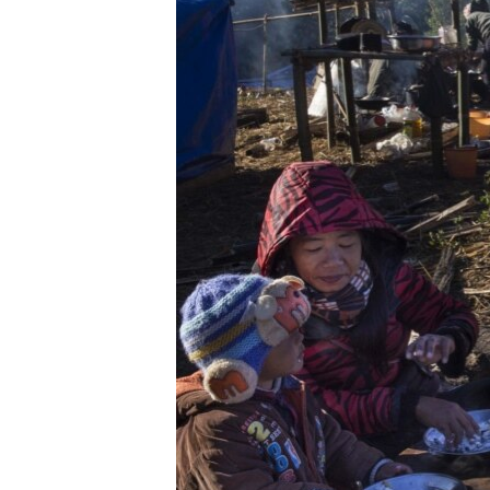
သုတပဒေသာ အင်္ဂလိပ်စာ
အ
ညွန်း
စာမျက်နှာ
သို့
ကျော်
ကြည့်
ရန်
ရှာဖွေ
ရန်
နေရာ
သို့
ကျော်
ရန်