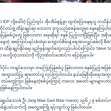
 IDP လို့ခေါ်တဲ့ ပြည်တွင်း အိုးအိမ်စွန့်ခွာ ထွက်ပြေးနေရသူ တသိန်
င်တပ်ဖွဲ့ ထိန်းချုပ်ရာ ဒေသက ဒုက္ခသည်စခန်းတွေမှာ နေနေကြပါ
န်စစ်ပွဲတွေ ဖြစ်လာတာ အခုဆိုရင် ၈နှစ် ပြည့်လာပြီဖြစ်ပြီး၊ အစိုး
နေတဲ့ အကြောင်းရင်းခံထဲမှာ ကျောက်စိမ်းနဲ့ ရေအားလျှပ်စစ်လို စီမံ
်းချုပ်နိုင်ရေး ရည်မှန်းချက်တွေလည်းပါဝင်ကြောင်း၊ Steve S
ပေးပို့တဲ့သတင်းကို ကိုဉာဏ်ဝင်းအောင်က ပြောပြမှာပါ။
ောက်ပိုင်း ကချင်ဒေသမှာ တကြော့ပြန်စစ်ပွဲ ဖြစ်လာတာ ၈နှစ်ပြည့်အဖ
အထူးဝတ်ပြု ဆုတောင်းပွဲ လုပ်ကြပါတယ်။ နယ်မြေစိုးမိုးရေးအတွက်
A တပ်တွေကြား ဖြစ်နေတဲ့စစ်ပွဲကြောင့် ကလေး အတော် များများဟာလ
ွေဖြစ်နေကြပါတယ်။
ရွယ်ဒေသခံ ဦး Jang Maw Gam Maw ကတော့ ၁၉၆၂ ခု စစ်တပ်က
်နဲ့ပတ်သက်လို့ အတွေ့အကြုံ ရင့်ကျက်သူ ဖြစ်ပါတယ်။