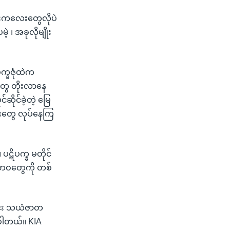
ြားကလေးတွေလိုပဲ
 ၊ အခုလိုမျိုး
ပက္ခဇုံထဲက
တွေ တိုးလာနေ
ုင်ခဲ့တဲ့ မြေ
ေးတွေ လုပ်နေကြ
 ပဋိပက္ခ မတိုင်
ု့ဘဝတွေကို တစ်
ွင်း သယံဇာတ
ေပါတယ်။ KIA