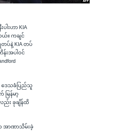
းနီးပါးဟာ KIA
တယ်။ ကချင်
ရတပ်နဲ့ KIA တပ်
ကိန်းအပါဝင်
andford
ြစ် ဒေသခံပြည်သူ
 မြန်မာ့
ည်း ခုချိန်ထိ
 အာဏာသိမ်းခဲ့