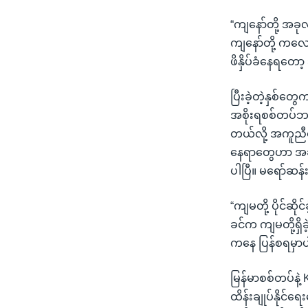
“ကျနော်တို့ အခ
ကျနော်တို့ ကလေး
ဖိနှိပ်ခံနေရတော
ပြီးခဲ့တဲ့နှစ်တွ
အစိုးရစစ်တပ်ဘက
တယ်လို့ အကူညီပ
နေရာတွေဟာ အခုတ
ပါပြီ။ မရော်ဆန
“ကျမတို့ ပိုင်ဆိ
ခင်က ကျမတို့ရှိ
ကနေ ပြန်စရမှာပ
မြန်မာစစ်တပ်နဲ
ထိန်းချုပ်နိုင်