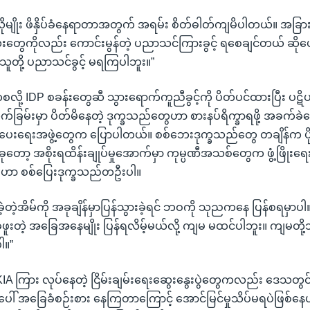
ုလိုမျိုး ဖိနှိပ်ခံနေရာတာအတွက် အရမ်း စိတ်ဓါတ်ကျမိပါတယ်။ အခ
တွေကိုလည်း ကောင်းမွန်တဲ့ ပညာသင်ကြားခွင့် ရစေချင်တယ် ဆိုပေမဲ့
့ သူတို့ ပညာသင်ခွင့် မရကြပါဘူး။”
ေကစလို့ IDP စခန်းတွေဆီ သွားရောက်ကူညီခွင့်ကို ပိတ်ပင်ထားပြီး ပဋိ
်ခြမ်းမှာ ပိတ်မိနေတဲ့ ဒုက္ခသည်တွေဟာ စားနပ်ရိက္ခာရဖို့ အခက်ခဲ
ေးရေးအဖွဲ့တွေက ပြောပါတယ်။ စစ်ဘေးဒုက္ခသည်တွေ တချိန်က ပိုင်ဆိ
ော့ အစိုးရထိန်းချုပ်မှုအောက်မှာ ကုမ္ပဏီအသစ်တွေက ဖွံ့ဖြိုးရ
်းဟာ စစ်ပြေးဒုက္ခသည်တဦးပါ။
ုင်ခဲ့တဲ့အိမ်ကို အခုချိန်မှာပြန်သွားခဲ့ရင် ဘဝကို သုညကနေ ပြန်စရမှာပါ။
ခဲ့ဖူးတဲ့ အခြေအနေမျိုး ပြန်ရလိမ့်မယ်လို့ ကျမ မထင်ပါဘူး။ ကျမတိ
ါ။”
့ KIA ကြား လုပ်နေတဲ့ ငြိမ်းချမ်းရေးဆွေးနွေးပွဲတွေကလည်း ဒေသတ
ရေးပေါ် အခြေခံစဉ်းစား နေကြတာကြောင့် အောင်မြင်မှုသိပ်မရပဲဖြစ်န