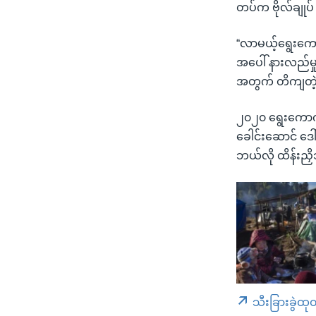
တပ်က ဗိုလ်ချုပ
“လာမယ့်ရွေးကောက
အပေါ် နားလည်မှုပ
အတွက် တိကျတဲ့ရည
၂၀၂၀ ရွေးကောက်ပ
ခေါင်းဆောင် ဒေ
ဘယ်လို ထိန်းညှ
သီးခြားခွဲထု