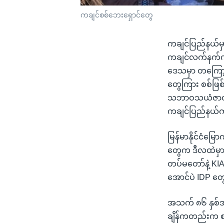
ကချင်စစ်ဘေးရှောင်တွေ
ကချင်ပြည်နယ်မှာ
ကချင်လက်နက်ကို
ဒေသမှာ တကြော့ပြ
တွေကြား စစ်ဖြစ်
သဘာဝသယံဇာတ ထိန
ကချင်ပြည်နယ်က 
မြန်မာနိုင်ငံမြ
တွေက ဒီလထဲမှာ 
တပ်မတော်နဲ့ KI
အောင်ပဲ IDP တ
အသက် ၈၆ နှစ်အ
ချိန်ကတည်းက စစ