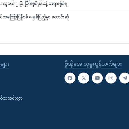
လူငယ် ၂ ဦး ငြိမ်းစုစီပုဒ်မနဲ့ တရားစွဲခံရ
ျင်တကြော့ပြန်စစ် ၈ နှစ်ပြည့်မှာ တောင်းဆို
ုများ
ဗွီအိုအေ လူမှုကွန်ယက်များ
းလ်သတင်းလွှာ