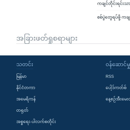
ကချင်တိုင်းရင်းသား 
စစ်ပွဲတွေရပ်ဖို့ ကခ
အခြားဖတ်ရှုစရာများ
သတင်း
၀န်ဆောင်မှ
မြန်မာ
RSS
နိုင်ငံတကာ
ပေါ့ဒ်ကတ်စ်
အမေရိကန်
နေ့စဉ်အီးမေ
တရုတ်
အစ္စရေး-ပါလက်စတိုင်း