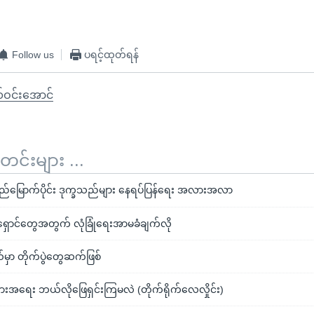
Follow us
ပရင့်ထုတ်ရန်
်ဝင်းအောင်
်းများ ...
းပြည်မြောက်ပိုင်း ဒုက္ခသည်များ နေရပ်ပြန်ရေး အလားအလာ
ရှောင်တွေအတွက် လုံခြုံရေးအာမခံချက်လို
နယ်မှာ တိုက်ပွဲတွေဆက်ဖြစ်
ျားအရေး ဘယ်လိုဖြေရှင်းကြမလဲ (တိုက်ရိုက်လေလှိုင်း)