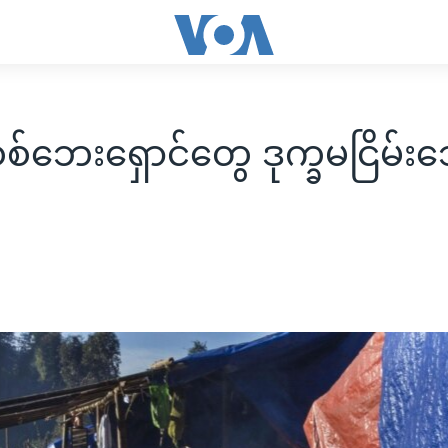
စ်ဘေးရှောင်တွေ ဒုက္ခမငြိမ်း