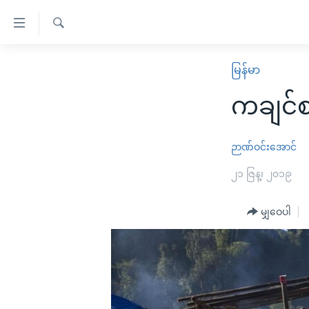
သုံး
ရ
ရှာဖွေ
လွယ်ကူ
မူလစာမျက်နှာ
မြန်မာ
ရ
စေ
မြန်မာ
လာ
ကချင်စ
သည့်
ဒ်
ကမ္ဘာ့သတင်းများ
Link
ဗွီဒီယို
နိုင်ငံတကာ
ဉာဏ်ဝင်းအောင်
များ
သတင်းလွတ်လပ်ခွင့်
အမေရိကန်
၂၁ ဇြန္၊ ၂၀၁၉
ပင်မ
ရပ်ဝန်းတခု လမ်းတခု အလွန်
တရုတ်
အကြောင်းအရာ
အင်္ဂလိပ်စာလေ့လာမယ်
မျှဝေပါ
အစ္စရေး-ပါလက်စတိုင်း
သို့
အပတ်စဉ်ကဏ္ဍများ
အမေရိကန်သုံးအီဒီယံ
ကျော်
ကြည့်
ရေဒီယိုနှင့်ရုပ်သံ အချက်အလက်များ
မကြေးမုံရဲ့ အင်္ဂလိပ်စာ
ရေဒီယို
ရန်
ရေဒီယို/တီဗွီအစီအစဉ်
ရုပ်ရှင်ထဲက အင်္ဂလိပ်စာ
တီဗွီ
ပင်မ