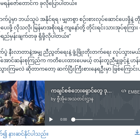
် မရန်ဇော်တောင်က ခုလိုပြောပါတယ်။
်ပွဲမှာ ဘယ်သူပဲ အနိုင်ရရ ၊ မျှတစွာ စဉ်းစားလုပ်ဆောင်ပေးဖို့နဲ့ တ
ေးဖို့ လိုသလို၊ မြန်မာအစိုးရနဲ့ ကျနော်တို့ တိုင်းရင်းသားအုပ်စုကြာ
်မှန်းချက်တခု ရှိဖို့လိုပါတယ်။”
ွဲ နီးလာတာနဲ့အမျှ ညီညွတ်ရေးနဲ့ ဖွံ့ဖြိုးတိုးတက်ရေး လုပ်သွားမယ်လ
ါ်အောင်ဆန်းစုကြည်က ကတိပေးထားပေမယ့် တန်းတူညီမျှခွင့်နဲ့ ဟန
ိသွားကြမလဲ ဆိုတာကတော့ ဆက်ပြီးကြီးစားနေရဦးမှာ ဖြစ်ကြောင်းပ
ကချင်စစ်ဘေးရှောင်တွေ ဒုက္ခမငြိမ်းသေး
EMBE
by
ဗွီအိုအေသတင်းဌာန
No media source currently available
0:00
တ်၍ နားဆင်နိုင်ပါသည်။
EMBED