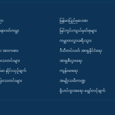
ပညာ
မြန်မာပြည်မှပေးစာ
အနာဂတ်ကမ္ဘာ
မြင်ကွင်းကျယ်မှတ်စုများ
ကမ္ဘာတလွှားခရီးသွား
း အားကစား
ဒီသီတင်းပတ် အာရှနိုင်ငံရေး
ားသတင်းများ
အာရှစီးပွားရေး
်မာ နှိုင်းယှဉ်ချက်
ကျန်းမာရေး
ပြားသတင်းများ
အမျိုးသမီးကဏ္ဍ
ရိုဟင်ဂျာအရေး မျှော်လင့်ချက်