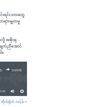
ိုင်းရင်းသားတွေ
း တရားမျှတမှု
ို့ အစိုးရ
်ချက်ညီအောင်
ါ။
D
SHARE
2:43
တိုက်ရိုက် လင့်ခ်
SHARE