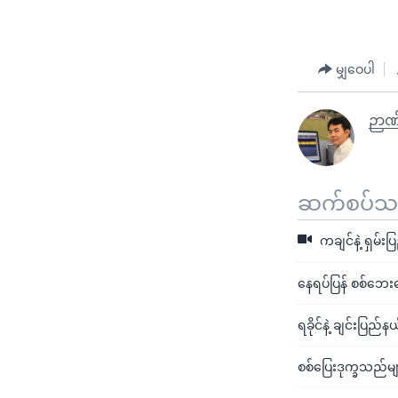
မျှဝေပါ
ဉာဏ
ဆက်စပ်သတင
ကချင်နဲ့ ရှမ်
နေရပ်ပြန် စစ်ဘေး
ရခိုင်နဲ့ ချင်းပြည်
စစ်ပြေးဒုက္ခသည်မ