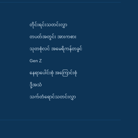
တိုင်းရင်းသတင်းလွှာ
တပတ်အတွင်း အားကစား
သုတစုံလင် အမေရိကန်တခွင်
Gen Z
နေရာပေါင်းစုံ အကြောင်းစုံ
ဒို့အသံ
သက်တံရောင်သတင်းလွှာ