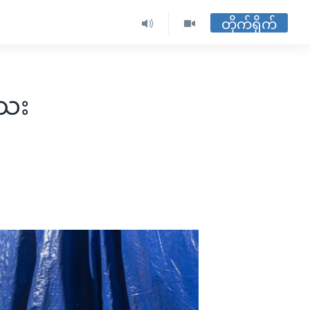
တိုက်ရိုက်
သေး