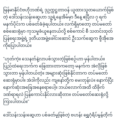
မြန်မာနိုင်ငံဗဟိုဘဏ်ရဲ့ ဒုဥက္ကဋ္ဌတာဝန် ယူထားသူတယောက်ဖြစ်
တဲ့ ဒေါ်သန်းသန်းဆွေဟာ သူ့ရဲ့နေအိမ်မှာ ဒီနေ့ ဧပြီလ ၇ ရက်
မနက်ပိုင်းက ပစ်ခတ်ခံခဲ့ရပါတယ်။ လက်ရှိမှာတော့ တပ်မတော်
စစ်ဆေးရုံမှာ ကုသမှုခံယူနေတယ်လို့ စစ်ကောင် စီ သတင်းထုတ်
ပြန်ရေးအဖွဲ့ရဲ့ ဒုတိယအဖွဲ့ခေါင်းဆောင် ဦးသက်ဆွေက ဗွီအိုအေ
ကိုပြောပါတယ်။
"ဟုတ်ကဲ့။ သေနတ်နဲ့လာပစ်သွားတဲ့ဖြစ်စဉ်ဟာ မှန်ပါတယ်။
ပြည်ထဲရေးဘက်က ဖြေထားတာကတော့ မနက်က အဲလိုဖြစ်
သွားတာ မှန်ပါတယ်တဲ့။ အများဆုံးဖြစ်နိုင်တာက တပ်မတော်
ဆေးရုံမှာပါ။ အဲဒါကိုလည်း ကျနော်တို့က မေးတုန်းပဲ။ နောက်ပြီး
နောက်ဆုံးအခြေအနေရောပေါ့။ ဘယ်လောက်အထိ ထိခိုက်
ဒဏ်ရာရလဲ ပြန်ကောင်းနိုင်လားဆိုတာ။ တပ်မတော်ဆေးရုံလို့
ကြားပါတယ်။"
ဒေါ်သန်းသန်းဆွေဟာ ပစ်ခတ်မှုဖြစ်တဲ့ ဗဟန်း ရွှေဂုံရိပ်မွန်တိုက်