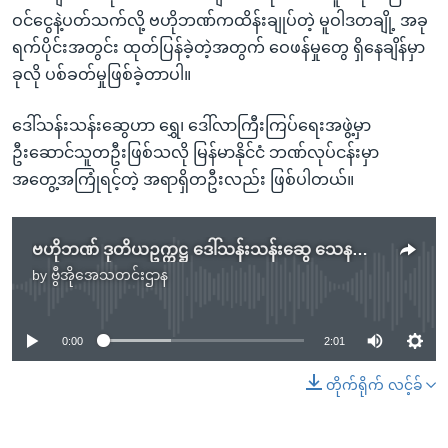
ဝင်ငွေနဲ့ပတ်သက်လို့ ဗဟိုဘဏ်ကထိန်းချုပ်တဲ့ မူဝါဒတချို့ အခု
ရက်ပိုင်းအတွင်း ထုတ်ပြန်ခဲ့တဲ့အတွက် ဝေဖန်မှုတွေ ရှိနေချိန်မှာ
ခုလို ပစ်ခတ်မှုဖြစ်ခဲ့တာပါ။
ဒေါ်သန်းသန်းဆွေဟာ ရွှေ၊ ဒေါ်လာကြီးကြပ်ရေးအဖွဲ့မှာ
ဦးဆောင်သူတဦးဖြစ်သလို မြန်မာနိုင်ငံ ဘဏ်လုပ်ငန်းမှာ
အတွေ့အကြုံရင့်တဲ့ အရာရှိတဦးလည်း ဖြစ်ပါတယ်။
ဗဟိုဘဏ် ဒုတိယဥက္ကဋ္ဌ ဒေါ်သန်းသန်းဆွေ သေနတ်နဲ့ပစ်ခံရ
by
ဗွီအိုအေသတင်းဌာန
No media source currently available
0:00
2:01
တိုက်ရိုက် လင့်ခ်