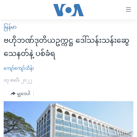
သုံး
ရ
လွယ်ကူ
မြန်မာ
မူလစာမျက်နှာ
စေ
ဗဟိုဘဏ်ဒုတိယဥက္ကဋ္ဌ ဒေါ်သန်းသန်းဆွေ
မြန်မာ
သည့်
သေနတ်နဲ့ ပစ်ခံရ
ကမ္ဘာ့သတင်းများ
Link
ဗွီဒီယို
နိုင်ငံတကာ
ကျော်ကျော်သိန်း
များ
သတင်းလွတ်လပ်ခွင့်
အမေရိကန်
၀၇ ဧၿပီ၊ ၂၀၂၂
ပင်မ
ရပ်ဝန်းတခု လမ်းတခု အလွန်
တရုတ်
အကြောင်းအရာ
မျှဝေပါ
သို့
အင်္ဂလိပ်စာလေ့လာမယ်
အစ္စရေး-ပါလက်စတိုင်း
ကျော်
အပတ်စဉ်ကဏ္ဍများ
အမေရိကန်သုံးအီဒီယံ
ကြည့်
ရေဒီယိုနှင့်ရုပ်သံ အချက်အလက်များ
မကြေးမုံရဲ့ အင်္ဂလိပ်စာ
ရေဒီယို
ရန်
ပင်မ
ရေဒီယို/တီဗွီအစီအစဉ်
ရုပ်ရှင်ထဲက အင်္ဂလိပ်စာ
တီဗွီ