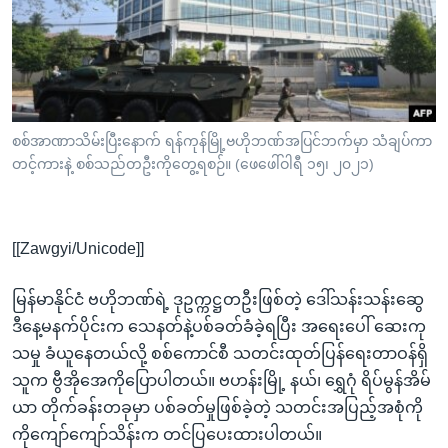
အ
သုတပဒေသာ အင်္ဂလိပ်စာ
ညွန်း
Learning English
စာမျက်နှာ
သို့
ဗွီအိုအေ လူမှုကွန်ယက်များ
ကျော်
ကြည့်
စစ်အာဏာသိမ်းပြီးနောက် ရန်ကုန်မြို့ဗဟိုဘဏ်အပြင်ဘက်မှာ သံချပ်ကာ
တင့်ကားနဲ့ စစ်သည်တဦးကိုတွေ့ရစဉ်။ (ဖေဖေါ်ဝါရီ ၁၅၊ ၂၀၂၁)
ရန်
ဘာသာစကားများ
ရှာဖွေ
ရန်
[[Zawgyi/Unicode]]
နေရာ
သို့
မြန်မာနိုင်ငံ ဗဟိုဘဏ်ရဲ့ ဒုဥက္ကဋ္ဌတဦးဖြစ်တဲ့ ဒေါ်သန်းသန်းဆွေ
ကျော်
ဒီနေ့မနက်ပိုင်းက သေနတ်နဲ့ပစ်ခတ်ခံခဲ့ရပြီး အရေးပေါ် ဆေးကု
ရန်
သမှု ခံယူနေတယ်လို့ စစ်ကောင်စီ သတင်းထုတ်ပြန်ရေးတာဝန်ရှိ
သူက ဗွီအိုအေကိုပြောပါတယ်။ ဗဟန်းမြို့ နယ်၊ ရွှေဂုံ ရိပ်မွန်အိမ်
ယာ တိုက်ခန်းတခုမှာ ပစ်ခတ်မှုဖြစ်ခဲ့တဲ့ သတင်းအပြည့်အစုံကို
ကိုကျော်ကျော်သိန်းက တင်ပြပေးထားပါတယ်။