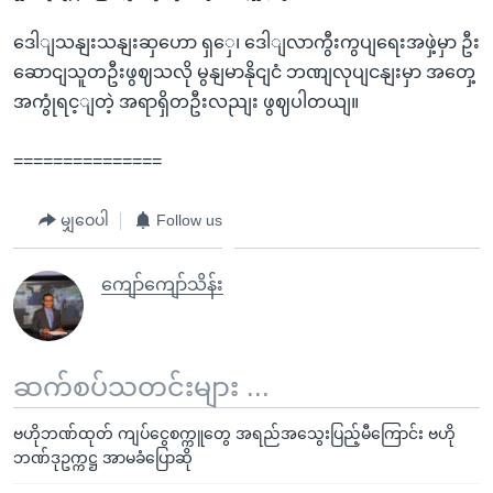
ဒေါျသနျးသနျးဆှဟော ရှှေ၊ ဒေါျလာကွီးကွပျရေးအဖှဲ့မှာ ဦး
ဆောငျသူတဦးဖွဈသလို မွနျမာနိုငျငံ ဘဏျလုပျငနျးမှာ အတှေ့
အကွုံရင့ျတဲ့ အရာရှိတဦးလညျး ဖွဈပါတယျ။
===============
မျှဝေပါ
Follow us
ကျော်ကျော်သိန်း
ဆက်စပ်သတင်းများ ...
ဗဟိုဘဏ်ထုတ် ကျပ်ငွေစက္ကူတွေ အရည်အသွေးပြည့်မီကြောင်း ဗဟို
ဘဏ်ဒုဥက္ကဋ္ဌ အာမခံပြောဆို