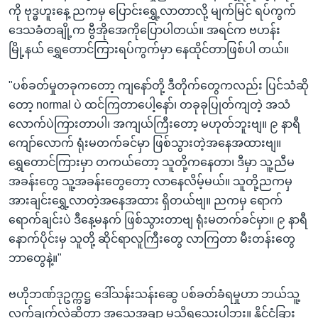
ကို ဗုဒ္ဓဟူးနေ့ ညကမှ ပြောင်းရွှေ့လာတာလို့ မျက်မြင် ရပ်ကွက်
ဒေသခံတချို့က ဗွီအိုအေကိုပြောပါတယ်။ အရင်က ဗဟန်း
မြို့နယ် ရွှေတောင်ကြားရပ်ကွက်မှာ နေထိုင်တာဖြစ်ပါ တယ်။
"ပစ်ခတ်မှုတခုကတော့ ကျနော်တို့ ဒီတိုက်တွေကလည်း ပြင်သံဆို
တော့ normal ပဲ ထင်ကြတာပေါ့နော်၊ တခုခုပြုတ်ကျတဲ့ အသံ
လောက်ပဲကြားတာပါ၊ အကျယ်ကြီးတော့ မဟုတ်ဘူးဗျ။ ၉ နာရီ
ကျော်လောက် ရုံးမတက်ခင်မှာ ဖြစ်သွားတဲ့အနေအထားဗျ။
ရွှေတောင်ကြားမှာ တကယ်တော့ သူတို့ကနေတာ၊ ဒီမှာ သူ့ညီမ
အခန်းတွေ သူ့အခန်းတွေတော့ လာနေလိမ့်မယ်။ သူတို့ညကမှ
အားချင်းရွှေ့လာတဲ့အနေအထား ရှိတယ်ဗျ။ ညကမှ ရောက်
ရောက်ချင်းပဲ ဒီနေ့မနက် ဖြစ်သွားတာဗျ ရုံးမတက်ခင်မှာ။ ၉ နာရီ
နောက်ပိုင်းမှ သူတို့ ဆိုင်ရာလူကြီးတွေ လာကြတာ မီးတန်းတွေ
ဘာတွေနဲ့။"
ဗဟိုဘဏ်ဒုဥက္ကဋ္ဌ ဒေါ်သန်းသန်းဆွေ ပစ်ခတ်ခံရမှုဟာ ဘယ်သူ့
လက်ချက်လဲဆိုတာ အသေအချာ မသိရသေးပါဘူး။ နိုင်ငံခြား