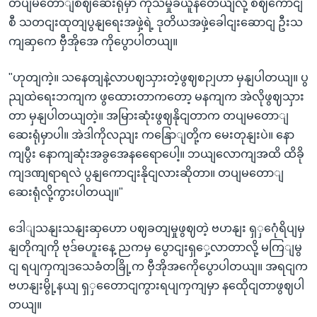
တပျမတောျစဈဆေးရုံမှာ ကုသမှုခံယူနတေယျလို့ စဈကောငျ
စီ သတငျးထုတျပွနျရေးအဖှဲ့ရဲ့ ဒုတိယအဖှဲ့ခေါငျးဆောငျ ဦးသ
ကျဆှကေ ဗှီအိုအေ ကိုပွောပါတယျ။
"ဟုတျကဲ့။ သနေတျနဲ့လာပဈသှားတဲ့ဖွဈစဉျဟာ မှနျပါတယျ။ ပွ
ညျထဲရေးဘကျက ဖွထေားတာကတော့ မနကျက အဲလိုဖွဈသှား
တာ မှနျပါတယျတဲ့။ အမြားဆုံးဖွဈနိုငျတာက တပျမတောျ
ဆေးရုံမှာပါ။ အဲဒါကိုလညျး ကနြောျတို့က မေးတုနျးပဲ။ နော
ကျပွီး နောကျဆုံးအခွအေနရေောပေါ့။ ဘယျလောကျအထိ ထိခို
ကျဒဏျရာရလဲ ပွနျကောငျးနိုငျလားဆိုတာ။ တပျမတောျ
ဆေးရုံလို့ကွားပါတယျ။"
ဒေါျသနျးသနျးဆှဟော ပဈခတျမှုဖွဈတဲ့ ဗဟနျး ရှှဂေုံရိပျမှ
နျတိုကျကို ဗုဒ်ဓဟူးနေ့ ညကမှ ပွောငျးရှှေ့လာတာလို့ မကြျမွ
ငျ ရပျကှကျဒသေခံတခြို့က ဗှီအိုအကေိုပွောပါတယျ။ အရငျက
ဗဟနျးမွို့နယျ ရှှတေောငျကွားရပျကှကျမှာ နထေိုငျတာဖွဈပါ
တယျ။