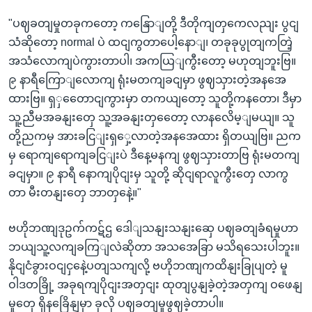
"ပဈခတျမှုတခုကတော့ ကနြောျတို့ ဒီတိုကျတှကေလညျး ပွငျ
သံဆိုတော့ normal ပဲ ထငျကွတာပေါ့နောျ၊ တခုခုပွုတျကတြဲ့
အသံလောကျပဲကွားတာပါ၊ အကယြျကွီးတော့ မဟုတျဘူးဗြ။
၉ နာရီကြောျလောကျ ရုံးမတကျခငျမှာ ဖွဈသှားတဲ့အနအေ
ထားဗြ။ ရှှတေောငျကွားမှာ တကယျတော့ သူတို့ကနတော၊ ဒီမှာ
သူ့ညီမအခနျးတှေ သူ့အခနျးတှတေော့ လာနလေိမ့ျမယျ။ သူ
တို့ညကမှ အားခငြျးရှှေ့လာတဲ့အနအေထား ရှိတယျဗြ။ ညက
မှ ရောကျရောကျခငြျးပဲ ဒီနေ့မနကျ ဖွဈသှားတာဗြ ရုံးမတကျ
ခငျမှာ။ ၉ နာရီ နောကျပိုငျးမှ သူတို့ ဆိုငျရာလူကွီးတှေ လာကွ
တာ မီးတနျးတှေ ဘာတှနေဲ့။"
ဗဟိုဘဏျဒုဥက်ကဋ်ဌ ဒေါျသနျးသနျးဆှေ ပဈခတျခံရမှုဟာ
ဘယျသူ့လကျခကြျလဲဆိုတာ အသအေခြာ မသိရသေးပါဘူး။
နိုငျငံခွားဝငျငှနေဲ့ပတျသကျလို့ ဗဟိုဘဏျကထိနျးခြုပျတဲ့ မူ
ဝါဒတခြို့ အခုရကျပိုငျးအတှငျး ထုတျပွနျခဲ့တဲ့အတှကျ ဝဖေနျ
မှုတှေ ရှိနခြေိနျမှာ ခုလို ပဈခတျမှုဖွဈခဲ့တာပါ။