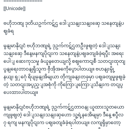
===============
[[Unicode]]
ဗဟိုဘဏျ ဒုတိယဥက်ကဋ်ဌ ဒေါျသနျးသနျးဆှေ သနေတျနဲ့ပ
ဈခံရ
မွနျမာနိုငျငံ ဗဟိုဘဏျရဲ့ ဒုဥက်ကဋ်ဌတဦးဖွဈတဲ့ ဒေါျသနျး
သနျးဆှေ ဒီနေ့မနကျပိုငျးက သနေတျနဲ့ပဈခတျခံခဲ့ရပွီး အရေး
ပေါျ ဆေးကုသမှု ခံယူနတေယျလို့ စဈကောငျစီ သတငျးထုတျ
ပွနျရေးတာဝနျရှိသူက ဗှီအိုအကေိုပွောပါတယျ။ ဗဟနျးမွို့
နယျ၊ ရှှဂေုံ ရိပျမှနျအိမျယာ တိုကျခနျးတခုမှာ ပဈခတျမှုဖွဈခဲ့
တဲ့ သတငျးအပွည့ျအစုံကို ကိုကြောျကြောျသိနျးက တငျပွ
ပေးထားပါတယျ။
မွနျမာနိုငျငံဗဟိုဘဏျရဲ့ ဒုဥက်ကဋ်ဌတာဝနျ ယူထားသူတယော
ကျဖွဈတဲ့ ဒေါျသနျးသနျးဆှဟော သူ့ရဲ့နအေိမျမှာ ဒီနေ့ ဧပွီလ
၇ ရကျ မနကျပိုငျးက ပဈခတျခံခဲ့ရပါတယျ။ လကျရှိမှာတော့