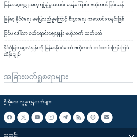
မြန်မာငွေစက္ကူအတု ပျံ့နှံ့မှုသတင်း မမှန်ကြောင်း ဗဟိုဘဏ်ငြင်းဆန်
မြန်မာ့ နိုင်ငံရေး မပြေလည်မှုကြောင့် စီးပွားရေး ကသောင်းကနင်းဖြစ်
ပြင်ပ ဒေါ်လာ ဝယ်ရောင်းဈေးနှုန်း ဗဟိုဘဏ် သတ်မှတ်
နိုင်ငံခြား ငွေလဲနှုန်းကို မြန်မာနိုင်ငံတော် ဗဟိုဘဏ် တင်းတင်းကြပ်ကြပ်
ထိန်းချုပ်
အခြားဖတ်ရှုစရာများ
ဗွီအိုအေ လူမှုကွန်ယက်များ
သတင်း