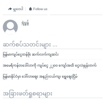
မျှဝေပါ
Follow us
ရဲမွန်
ဆက်စပ်သတင်းများ ...
မြန်မာကျပ်ငွေတန်ဖိုး ဆက်လက်ကျဆင်း
အမေရိကန်တဒေါ်လာကို ကျပ်ငွေ ၂၂၀၀ ကျော်အထိ ငွေလဲနှုန်းတက်
မြန်မာနိုင်ငံမှာ ဒေါ်လာဈေး အနည်းငယ်ကျ၊ ရွှေဈေးငြိမ်
အခြားဖတ်ရှုစရာများ