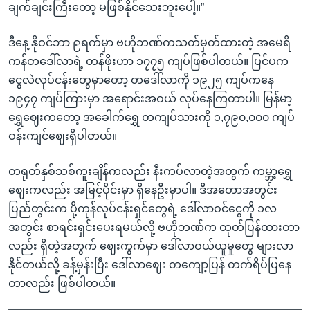
ချက်ချင်းကြီးတော့ မဖြစ်နိုင်သေးဘူးပေါ့။”
ဒီနေ့ နိုဝင်ဘာ ၉ရက်မှာ ဗဟိုဘဏ်ကသတ်မှတ်ထားတဲ့ အမေရိ
ကန်တဒေါ်လာရဲ့ တန်ဖိုးဟာ ၁၇၇၅ ကျပ်ဖြစ်ပါတယ်။ ပြင်ပက
ငွေလဲလုပ်ငန်းတွေမှာတော့ တဒေါ်လာကို ၁၉၂၅ ကျပ်ကနေ
၁၉၄၇ ကျပ်ကြားမှာ အရောင်းအဝယ် လုပ်နေကြတာပါ။ မြန်မာ့
ရွှေဈေးကတော့ အခေါက်ရွှေ တကျပ်သားကို ၁,၇၉၀,၀၀၀ ကျပ်
ဝန်းကျင်ဈေးရှိပါတယ်။
တရုတ်နှစ်သစ်ကူးချိန်ကလည်း နီးကပ်လာတဲ့အတွက် ကမ္ဘာ့ရွှေ
ဈေးကလည်း အမြင့်ပိုင်းမှာ ရှိနေဦးမှာပါ။ ဒီအတောအတွင်း
ပြည်တွင်းက ပို့ကုန်လုပ်ငန်းရှင်တွေရဲ့ ဒေါ်လာဝင်ငွေကို ၁လ
အတွင်း စာရင်းရှင်းပေးရမယ်လို့ ဗဟိုဘဏ်က ထုတ်ပြန်ထားတာ
လည်း ရှိတဲ့အတွက် ဈေးကွက်မှာ ဒေါ်လာဝယ်ယူမှုတွေ များလာ
နိုင်တယ်လို့ ခန့်မှန်းပြီး ဒေါ်လာဈေး တကျော့ပြန် တက်ရိပ်ပြနေ
တာလည်း ဖြစ်ပါတယ်။