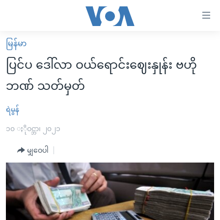
သုံး
ရ
လွယ်ကူ
မြန်မာ
မူလစာမျက်နှာ
စေ
ပြင်ပ ဒေါ်လာ ဝယ်ရောင်းဈေးနှုန်း ဗဟို
မြန်မာ
သည့်
ဘဏ် သတ်မှတ်
ကမ္ဘာ့သတင်းများ
Link
ဗွီဒီယို
နိုင်ငံတကာ
ရဲမွန်
များ
သတင်းလွတ်လပ်ခွင့်
အမေရိကန်
၁၀ ႏိုဝင္ဘာ၊ ၂၀၂၁
ပင်မ
ရပ်ဝန်းတခု လမ်းတခု အလွန်
တရုတ်
အကြောင်းအရာ
မျှဝေပါ
သို့
အင်္ဂလိပ်စာလေ့လာမယ်
အစ္စရေး-ပါလက်စတိုင်း
ကျော်
အပတ်စဉ်ကဏ္ဍများ
အမေရိကန်သုံးအီဒီယံ
ကြည့်
ရေဒီယိုနှင့်ရုပ်သံ အချက်အလက်များ
မကြေးမုံရဲ့ အင်္ဂလိပ်စာ
ရေဒီယို
ရန်
ပင်မ
ရေဒီယို/တီဗွီအစီအစဉ်
ရုပ်ရှင်ထဲက အင်္ဂလိပ်စာ
တီဗွီ