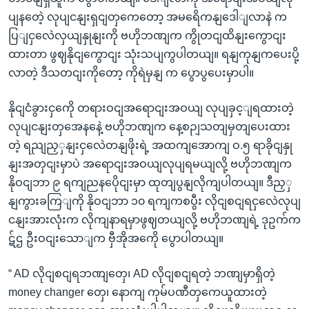
ပျနတေဲ့ လုပျငနျးရှငျတှကေတော့ အမရေိကနျဒေါျလာနဲ က
ပြျငှလေဲလှယျနှုနျးကို ဗဟိုဘဏျက ကွိုတငျထိနျးကွောငျး
ထားတာ ဖွဈနိုငျကွောငျး သုံးသပျကွပါတယျ။ ရနျကုနျကပေးပို့
လာတဲ့ ဒီသတငျးကိုတော့ ကိုရဲမှနျ က ပွောပွပေးမှာပါ။
နိုငျငံခွားငှကေို တရားဝငျအရောငျးအဝယျ လုပျခှင့ျရထားတဲ့
လုပျငနျးတှအေနနေဲ့ ဗဟိုဘဏျက နေ့စဉျသတျမှတျပေးထား
တဲ့ ရညျညှှနျးငှလေဲတနျဖိုးရဲ့ အထကျအောကျ ဝ.၅ ရာခိုငျနှု
နျးအတှငျးမှာပဲ အရောငျးအဝယျလုပျရမယျလို့ ဗဟိုဘဏျက
နိုဝငျဘာ ၉ ရကျညနပေိုငျးမှာ ထုတျပွနျလိုကျပါတယျ။ ဒီညှှ
နျကွားခကြျကို နိုဝငျဘာ ၁၀ ရကျကစပွီး လိုငျစငျရငှလေဲလုပျ
ငနျးအားလုံးက လိုကျနာရမှာဖွဈတယျလို့ ဗဟိုဘဏျရဲ့ ဒုဥက်က
ဋ်ဌ ဦးဝငျးသောျက ဗှီအိုအကေို ပွောပါတယျ။
“ AD လိုငျစငျရဘဏျတှေ၊ AD လိုငျစငျရတဲ့ ဘဏျမှာရှိတဲ့
money changer တှေ၊ နောကျ ကုမ်ပဏီတှကေယူထားတဲ့