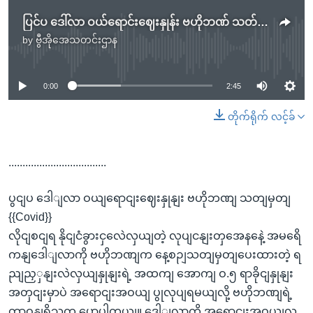
ပြင်ပ ဒေါ်လာ ဝယ်ရောင်းဈေးနှုန်း ဗဟိုဘဏ် သတ်မှတ်
by
ဗွီအိုအေသတင်းဌာန
No media source currently available
0:00
2:45
တိုက်ရိုက် လင့်ခ်
...................................
ပွငျပ ဒေါျလာ ဝယျရောငျးဈေးနှုနျး ဗဟိုဘဏျ သတျမှတျ
{{Covid}}
လိုငျစငျရ နိုငျငံခွားငှလေဲလှယျတဲ့ လုပျငနျးတှအေနနေဲ့ အမရေိ
ကနျဒေါျလာကို ဗဟိုဘဏျက နေ့စဉျသတျမှတျပေးထားတဲ့ ရ
ညျညှှနျးလဲလှယျနှုနျးရဲ့ အထကျ အောကျ ဝ.၅ ရာခိုငျနှုနျး
အတှငျးမှာပဲ အရောငျးအဝယျ ပွုလုပျရမယျလို့ ဗဟိုဘဏျရဲ့
တာဝနျရှိသူက ပွောပါတယျ။ ဒေါျလာကို အရောငျးအဝယျလု