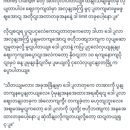
money changer တှေ အားလုံးပါပါတယျ။ ထိနျးသိမျးမှုတခု လု
ပျတာပါပဲ။ ဈေးကှကျထဲမှာ အလှနျအကြှံ မွင့ျတကျမားမှုမဖွ
ဈအောငျ အတိုငျးအတာတခုအနနေဲ့ ဒါ limit တခုပေါ့နောျ။”
လိုငျစငျရ ပွငျပငှလေဲကောငျတာတှကေတော့ ဒါဟာ ဒေါျလာ
အလှနျအကြှံ ပွနျမတကျအောငျ ဗဟိုဘဏျဘကျက လုပျဆော
ငျမှုတခုလို့ မွငျပါတယျ။ ဒေါျလာနဲ့ ကပြျငှလေဲလှယျနှုနျး
ဈေးကှကျအပွောငျးအလဲကတော့ နိုဝငျဘာ ၁၀ ရကျနောကျပို
ငျးမှပဲ ခန့ျမှနျးနိုငျလိမ့ျမယျလို့ ငှလေဲလုပျငနျးတခြို့က
ပွောပါတယျ။
“သိတယျမလား အခုအခြိနျမှာ ဒေါျလာတှကေ တအားကို ပွနျ
တကျနပွေနျတယျလေ။ ပုံမှနျအနအေထားအရဆိုရငျ ဒေါျလာ
ဈေးတနျးတခုက အဲလောကျကွီး တကျခဲ့တာ မဟုတျဘူးလေ။
အဈမအမွငျကတော့ ဒေါျလာကို သူတို့( ဗဟိုဘဏျက) အနအေ
ထားတခုပေါ့နောျ ဆှဲထိနျးလိုကျတယျလို့တော့ ထငျတယျရှ
င့ျ။”