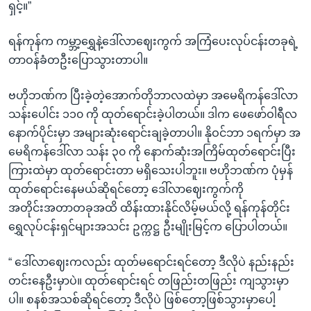
ရှင့်။”
ရန်ကုန်က ကမ္ဘာ့ရွှေနဲ့ဒေါ်လာဈေးကွက် အကြံပေးလုပ်ငန်းတခုရဲ့
တာဝန်ခံတဦးပြောသွားတာပါ။
ဗဟိုဘဏ်က ပြီးခဲ့တဲ့အောက်တိုဘာလထဲမှာ အမေရိကန်ဒေါ်လာ
သန်းပေါင်း ၁၁၀ ကို ထုတ်ရောင်းခဲ့ပါတယ်။ ဒါက ဖေဖော်ဝါရီလ
နောက်ပိုင်းမှာ အများဆုံးရောင်းချခဲ့တာပါ။ နိုဝင်ဘာ ၁ရက်မှာ အ
မေရိကန်ဒေါ်လာ သန်း ၃၀ ကို နောက်ဆုံးအကြိမ်ထုတ်ရောင်းပြီး
ကြားထဲမှာ ထုတ်ရောင်းတာ မရှိသေးပါဘူး။ ဗဟိုဘဏ်က ပုံမှန်
ထုတ်ရောင်းနေမယ်ဆိုရင်တော့ ဒေါ်လာဈေးကွက်ကို
အတိုင်းအတာတခုအထိ ထိန်းထားနိုင်လိမ့်မယ်လို့ ရန်ကုန်တိုင်း
ရွှေလုပ်ငန်းရှင်များအသင်း ဥက္ကဋ္ဌ ဦးမျိုးမြင့်က ပြောပါတယ်။
“ ဒေါ်လာဈေးကလည်း ထုတ်မရောင်းရင်တော့ ဒီလိုပဲ နည်းနည်း
တင်းနေဦးမှာပဲ။ ထုတ်ရောင်းရင် တဖြည်းတဖြည်း ကျသွားမှာ
ပါ။ စနစ်အသစ်ဆိုရင်တော့ ဒီလိုပဲ ဖြစ်တော့ဖြစ်သွားမှာပေါ့