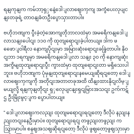
ရနျကုနျက ကမ်ဘာ့ရှှနေဲ့ဒေါျလာဈေးကှကျ အကွံပေးလုပျင
နျးတခုရဲ့ တာဝနျခံတဦးပွောသှားတာပါ။
ဗဟိုဘဏျက ပွီးခဲ့တဲ့အောကျတိုဘာလထဲမှာ အမရေိကနျဒေါျ
လာသနျးပေါငျး ၁၁၀ ကို ထုတျရောငျးခဲ့ပါတယျ။ ဒါက ဖ
ဖေောျဝါရီလ နောကျပိုငျးမှာ အမြားဆုံးရောငျးခခြဲ့တာပါ။ နိုဝ
ငျဘာ ၁ရကျမှာ အမရေိကနျဒေါျလာ သနျး ၃၀ ကို နောကျဆုံး
အကွိမျထုတျရောငျးပွီး ကွားထဲမှာ ထုတျရောငျးတာ မရှိသေးပါ
ဘူး။ ဗဟိုဘဏျက ပုံမှနျထုတျရောငျးနမေယျဆိုရငျတော့ ဒေါျ
လာဈေးကှကျကို အတိုငျးအတာတခုအထိ ထိနျးထားနိုငျလိမ့ျ
မယျလို့ ရနျကုနျတိုငျး ရှှလေုပျငနျးရှငျမြားအသငျး ဥက်ကဋ်
ဌ ဦးမြိုးမွင့ျက ပွောပါတယျ။
“ ဒေါျလာဈေးကလညျး ထုတျမရောငျးရငျတော့ ဒီလိုပဲ နညျးန
ညျးတငျးနေဦးမှာပဲ။ ထုတျရောငျးရငျ တဖွညျးတဖွညျး က
သြှားမှာပါ။ စနဈအသဈဆိုရငျတော့ ဒီလိုပဲ ဖွဈတော့ဖွဈသှားမှာ