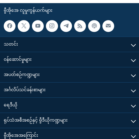
ဗွီအိုအေ လူမှုကွန်ယက်များ
သတင်း
၀န်ဆောင်မှုများ
အပတ်စဉ်ကဏ္ဍများ
အင်္ဂလိပ်သင်ခန်းစာများ
ရေဒီယို
ရုပ်သံအစီအစဉ်နှင့် ဗွီဒီယိုကဏ္ဍများ
ဗွီအိုအေအကြောင်း