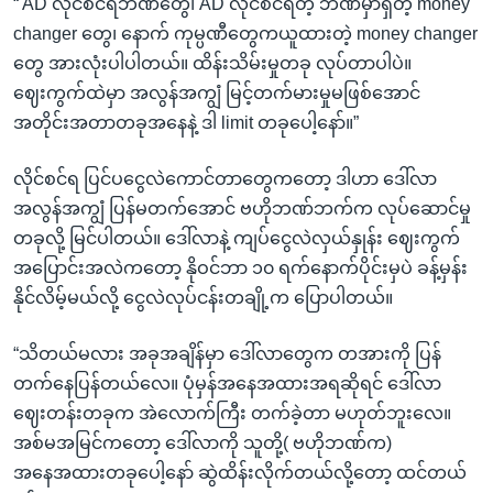
“ AD လိုင်စင်ရဘဏ်တွေ၊ AD လိုင်စင်ရတဲ့ ဘဏ်မှာရှိတဲ့ money
changer တွေ၊ နောက် ကုမ္ပဏီတွေကယူထားတဲ့ money changer
တွေ အားလုံးပါပါတယ်။ ထိန်းသိမ်းမှုတခု လုပ်တာပါပဲ။
ဈေးကွက်ထဲမှာ အလွန်အကျွံ မြင့်တက်မားမှုမဖြစ်အောင်
အတိုင်းအတာတခုအနေနဲ့ ဒါ limit တခုပေါ့နော်။”
လိုင်စင်ရ ပြင်ပငွေလဲကောင်တာတွေကတော့ ဒါဟာ ဒေါ်လာ
အလွန်အကျွံ ပြန်မတက်အောင် ဗဟိုဘဏ်ဘက်က လုပ်ဆောင်မှု
တခုလို့ မြင်ပါတယ်။ ဒေါ်လာနဲ့ ကျပ်ငွေလဲလှယ်နှုန်း ဈေးကွက်
အပြောင်းအလဲကတော့ နိုဝင်ဘာ ၁၀ ရက်နောက်ပိုင်းမှပဲ ခန့်မှန်း
နိုင်လိမ့်မယ်လို့ ငွေလဲလုပ်ငန်းတချို့က ပြောပါတယ်။
“သိတယ်မလား အခုအချိန်မှာ ဒေါ်လာတွေက တအားကို ပြန်
တက်နေပြန်တယ်လေ။ ပုံမှန်အနေအထားအရဆိုရင် ဒေါ်လာ
ဈေးတန်းတခုက အဲလောက်ကြီး တက်ခဲ့တာ မဟုတ်ဘူးလေ။
အစ်မအမြင်ကတော့ ဒေါ်လာကို သူတို့( ဗဟိုဘဏ်က)
အနေအထားတခုပေါ့နော် ဆွဲထိန်းလိုက်တယ်လို့တော့ ထင်တယ်