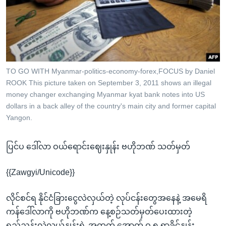
အ
သုတပဒေသာ အင်္ဂလိပ်စာ
ညွန်း
Learning English
စာမျက်နှာ
သို့
ဗွီအိုအေ လူမှုကွန်ယက်များ
ကျော်
ကြည့်
TO GO WITH Myanmar-politics-economy-forex,FOCUS by Daniel
ROOK This picture taken on September 3, 2011 shows an illegal
ရန်
ဘာသာစကားများ
money changer exchanging Myanmar kyat bank notes into US
ရှာဖွေ
dollars in a back alley of the country's main city and former capital
ရန်
Yangon.
နေရာ
သို့
ပြင်ပ ဒေါ်လာ ဝယ်ရောင်းဈေးနှုန်း ဗဟိုဘဏ် သတ်မှတ်
ကျော်
ရန်
{{Zawgyi/Unicode}}
လိုင်စင်ရ နိုင်ငံခြားငွေလဲလှယ်တဲ့ လုပ်ငန်းတွေအနေနဲ့ အမေရိ
ကန်ဒေါ်လာကို ဗဟိုဘဏ်က နေ့စဉ်သတ်မှတ်ပေးထားတဲ့
ရည်ညွှန်းလဲလှယ်နှုန်းရဲ့ အထက် အောက် ဝ.၅ ရာခိုင်နှုန်း