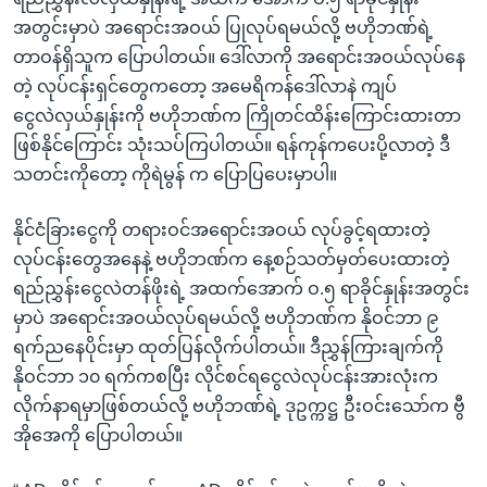
အတွင်းမှာပဲ အရောင်းအဝယ် ပြုလုပ်ရမယ်လို့ ဗဟိုဘဏ်ရဲ့
တာဝန်ရှိသူက ပြောပါတယ်။ ဒေါ်လာကို အရောင်းအဝယ်လုပ်နေ
တဲ့ လုပ်ငန်းရှင်တွေကတော့ အမေရိကန်ဒေါ်လာနဲ ကျပ်
ငွေလဲလှယ်နှုန်းကို ဗဟိုဘဏ်က ကြိုတင်ထိန်းကြောင်းထားတာ
ဖြစ်နိုင်ကြောင်း သုံးသပ်ကြပါတယ်။ ရန်ကုန်ကပေးပို့လာတဲ့ ဒီ
သတင်းကိုတော့ ကိုရဲမွန် က ပြောပြပေးမှာပါ။
နိုင်ငံခြားငွေကို တရားဝင်အရောင်းအဝယ် လုပ်ခွင့်ရထားတဲ့
လုပ်ငန်းတွေအနေနဲ့ ဗဟိုဘဏ်က နေ့စဉ်သတ်မှတ်ပေးထားတဲ့
ရည်ညွှန်းငွေလဲတန်ဖိုးရဲ့ အထက်အောက် ဝ.၅ ရာခိုင်နှုန်းအတွင်း
မှာပဲ အရောင်းအဝယ်လုပ်ရမယ်လို့ ဗဟိုဘဏ်က နိုဝင်ဘာ ၉
ရက်ညနေပိုင်းမှာ ထုတ်ပြန်လိုက်ပါတယ်။ ဒီညွှန်ကြားချက်ကို
နိုဝင်ဘာ ၁၀ ရက်ကစပြီး လိုင်စင်ရငွေလဲလုပ်ငန်းအားလုံးက
လိုက်နာရမှာဖြစ်တယ်လို့ ဗဟိုဘဏ်ရဲ့ ဒုဥက္ကဋ္ဌ ဦးဝင်းသော်က ဗွီ
အိုအေကို ပြောပါတယ်။