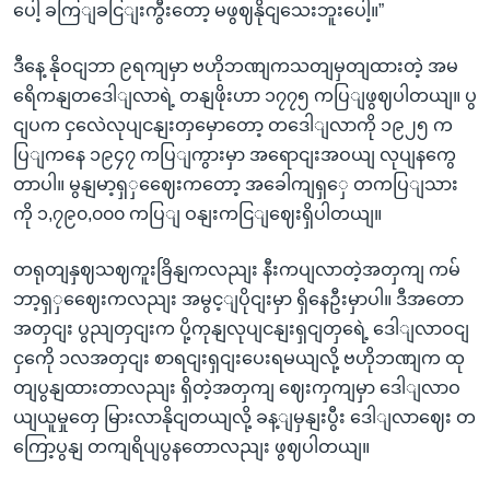
ပေါ့ ခကြျခငြျးကွီးတော့ မဖွဈနိုငျသေးဘူးပေါ့။”
ဒီနေ့ နိုဝငျဘာ ၉ရကျမှာ ဗဟိုဘဏျကသတျမှတျထားတဲ့ အမ
ရေိကနျတဒေါျလာရဲ့ တနျဖိုးဟာ ၁၇၇၅ ကပြျဖွဈပါတယျ။ ပွ
ငျပက ငှလေဲလုပျငနျးတှမှောတော့ တဒေါျလာကို ၁၉၂၅ က
ပြျကနေ ၁၉၄၇ ကပြျကွားမှာ အရောငျးအဝယျ လုပျနကွေ
တာပါ။ မွနျမာ့ရှှဈေေးကတော့ အခေါကျရှှေ တကပြျသား
ကို ၁,၇၉၀,၀၀၀ ကပြျ ဝနျးကငြျဈေးရှိပါတယျ။
တရုတျနှဈသဈကူးခြိနျကလညျး နီးကပျလာတဲ့အတှကျ ကမ်
ဘာ့ရှှဈေေးကလညျး အမွင့ျပိုငျးမှာ ရှိနေဦးမှာပါ။ ဒီအတော
အတှငျး ပွညျတှငျးက ပို့ကုနျလုပျငနျးရှငျတှရေဲ့ ဒေါျလာဝငျ
ငှကေို ၁လအတှငျး စာရငျးရှငျးပေးရမယျလို့ ဗဟိုဘဏျက ထု
တျပွနျထားတာလညျး ရှိတဲ့အတှကျ ဈေးကှကျမှာ ဒေါျလာဝ
ယျယူမှုတှေ မြားလာနိုငျတယျလို့ ခန့ျမှနျးပွီး ဒေါျလာဈေး တ
ကြော့ပွနျ တကျရိပျပွနတောလညျး ဖွဈပါတယျ။