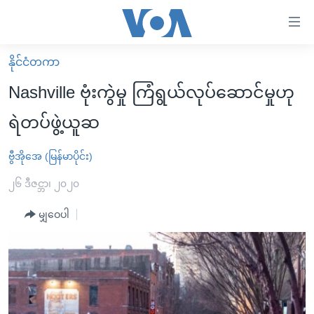
သုံး
ရ
လွယ်ကူ
နိုင်ငံတကာ
မူလစာမျက်နှာ
စေ
Nashville ဗုံးကွဲမှု ကြံရွယ်လုပ်ဆောင်မှုဟု
မြန်မာ
သည့်
ရဲတပ်ဖွဲ့ယူဆ
ကမ္ဘာ့သတင်းများ
Link
ဗွီဒီယို
နိုင်ငံတကာ
ဗွီအိုအေ (မြန်မာပိုင်း)
များ
သတင်းလွတ်လပ်ခွင့်
အမေရိကန်
၂၆ ဒီဇင္ဘာ၊ ၂၀၂၀
ပင်မ
ရပ်ဝန်းတခု လမ်းတခု အလွန်
တရုတ်
အကြောင်းအရာ
မျှဝေပါ
သို့
အင်္ဂလိပ်စာလေ့လာမယ်
အစ္စရေး-ပါလက်စတိုင်း
ကျော်
အပတ်စဉ်ကဏ္ဍများ
အမေရိကန်သုံးအီဒီယံ
ကြည့်
ရေဒီယိုနှင့်ရုပ်သံ အချက်အလက်များ
မကြေးမုံရဲ့ အင်္ဂလိပ်စာ
ရေဒီယို
ရန်
ပင်မ
ရေဒီယို/တီဗွီအစီအစဉ်
ရုပ်ရှင်ထဲက အင်္ဂလိပ်စာ
တီဗွီ