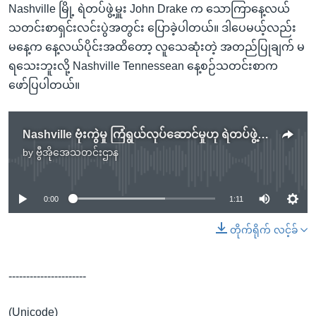
Nashville မြို့ ရဲတပ်ဖွဲ့မှူး John Drake က သောကြာနေ့လယ်
သတင်းစာရှင်းလင်းပွဲအတွင်း ပြောခဲ့ပါတယ်။ ဒါပေမယ့်လည်း
မနေ့က နေ့လယ်ပိုင်းအထိတော့ လူသေဆုံးတဲ့ အတည်ပြုချက် မ
ရသေးဘူးလို့ Nashville Tennessean နေ့စဉ်သတင်းစာက
ဖော်ပြပါတယ်။
Nashville ဗုံးကွဲမှု ကြံရွယ်လုပ်ဆောင်မှုဟု ရဲတပ်ဖွဲ့ယူဆ
by
ဗွီအိုအေသတင်းဌာန
No media source currently available
0:00
1:11
တိုက်ရိုက် လင့်ခ်
----------------------
(Unicode)