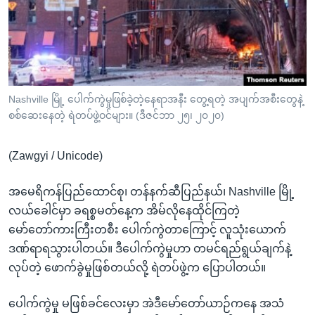
အ
သုတပဒေသာ အင်္ဂလိပ်စာ
ညွန်း
Learning English
စာမျက်နှာ
သို့
ဗွီအိုအေ လူမှုကွန်ယက်များ
ကျော်
ကြည့်
Nashville မြို့ ပေါက်ကွဲမှုဖြစ်ခဲ့တဲ့နေရာအနီး တွေ့ရတဲ့ အပျက်အစီးတွေနဲ့
စစ်ဆေးနေတဲ့ ရဲတပ်ဖွဲ့ဝင်များ။ (ဒီဇင်ဘာ ၂၅၊ ၂၀၂၀)
ရန်
ဘာသာစကားများ
ရှာဖွေ
(Zawgyi / Unicode)
ရန်
နေရာ
အမေရိကန်ပြည်ထောင်စု၊ တန်နက်ဆီပြည်နယ်၊ Nashville မြို့
သို့
လယ်ခေါင်မှာ ခရစ္စမတ်နေ့က အိမ်လိုနေထိုင်ကြတဲ့
ကျော်
မော်တော်ကားကြီးတစီး ပေါက်ကွဲတာကြောင့် လူသုံးယောက်
ရန်
ဒဏ်ရာရသွားပါတယ်။ ဒီပေါက်ကွဲမှုဟာ တမင်ရည်ရွယ်ချက်နဲ့
လုပ်တဲ့ ဖောက်ခွဲမှုဖြစ်တယ်လို့ ရဲတပ်ဖွဲ့က ပြောပါတယ်။
ပေါက်ကွဲမှု မဖြစ်ခင်လေးမှာ အဲဒီမော်တော်ယာဉ်ကနေ အသံ