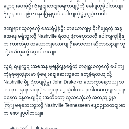
ပွောငျးပေးခဲ့ပွီး ဗုံးရှငျးလငျးရေးတပျဖှဲ့ကို ခေါျယူခဲ့ပါတယျ။
ဗုံးရှငျးတပျဖှဲ့ လာနခြေိနျမှာပဲ ပေါကျကှဲမှုဖွဈခဲ့တာပါ။
ဒဏျရာရသူတှကေို ဆေးရုံပို့ခဲ့ပွီး တယောကျမှ စိုးရိမျရတဲ့ အခွ
အေနေ မရှိဘူးလို့ Nashville ရဲတပျဖှဲ့ကပွောသလို ပေါကျကှဲခြိနျ
က ကားထဲမှာ တယောကျယောကျ ရှိနသေလား ဆိုတာလညျး သူ
တို့မသိဘူးလို့ ပွောပါတယျ။
လူရဲ့ ရုပျကွှငျးအစအန ဖွဈနိုငျခွရှေိတဲ့ တဈရှူးစတှကေို ပေါကျ
ကှဲမှုဖွဈတဲ့နားမှာ စုံစမျးစဈဆေးသူတှေ တှေ့ခဲ့ရတယျလို့
Nashville မွို့ ရဲတပျဖှဲ့မှူး John Drake က သောကွာနေ့လယျ သ
တငျးစာရှငျးလငျးပှဲအတှငျး ပွောခဲ့ပါတယျ။ ဒါပမေယ့ျလညျး
မနေ့က နေ့လယျပိုငျးအထိတော့ လူသဆေုံးတဲ့ အတညျပွုခ
ကြျ မရသေးဘူးလို့ Nashville Tennessean နေ့စဉျသတငျးစာ
က ဖောျပွပါတယျ။
မျှဝေပါ
Follow us