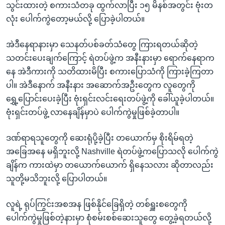
သွင်းထားတဲ့ စကားသံတခု ထွက်လာပြီး ၁၅ မိနစ်အတွင်း ဗုံးတ
လုံး ပေါက်ကွဲတော့မယ်လို့ ပြောခဲ့ပါတယ်။
အဲဒီနေရာနားမှာ သေနတ်ပစ်ခတ်သံတွေ ကြားရတယ်ဆိုတဲ့
သတင်းပေးချက်ကြောင့် ရဲတပ်ဖွဲ့က အနီးနားမှာ ရောက်နေရာက
နေ အဲဒီကားကို သတိထားမိပြီး စကားပြောသံကို ကြားခဲ့ကြတာ
ပါ။ အဲဒီနောက် အနီးနား အဆောက်အဦးတွေက လူတွေကို
ရွှေ့ပြောင်းပေးခဲ့ပြီး ဗုံးရှင်းလင်းရေးတပ်ဖွဲ့ကို ခေါ်ယူခဲ့ပါတယ်။
ဗုံးရှင်းတပ်ဖွဲ့ လာနေချိန်မှာပဲ ပေါက်ကွဲမှုဖြစ်ခဲ့တာပါ။
ဒဏ်ရာရသူတွေကို ဆေးရုံပို့ခဲ့ပြီး တယောက်မှ စိုးရိမ်ရတဲ့
အခြေအနေ မရှိဘူးလို့ Nashville ရဲတပ်ဖွဲ့ကပြောသလို ပေါက်ကွဲ
ချိန်က ကားထဲမှာ တယောက်ယောက် ရှိနေသလား ဆိုတာလည်း
သူတို့မသိဘူးလို့ ပြောပါတယ်။
လူရဲ့ ရုပ်ကြွင်းအစအန ဖြစ်နိုင်ခြေရှိတဲ့ တစ်ရှူးစတွေကို
ပေါက်ကွဲမှုဖြစ်တဲ့နားမှာ စုံစမ်းစစ်ဆေးသူတွေ တွေ့ခဲ့ရတယ်လို့