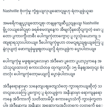
Nashville ဗုံးကှဲမှု ကွံရှယျလုပျဆောငျမှုဟု ရဲတပျဖှဲ့ယူဆ
အမရေိကနျပွညျထောငျစု၊ တနျနကျဆီပွညျနယျ၊ Nashville
မွို့လယျခေါငျမှာ ခရစ်စမတျနေ့က အိမျလိုနထေိုငျကွတဲ့ မောျ
တောျကားကွီးတစီး ပေါကျကှဲတာကွောင့ျ လူသုံးယောကျ ဒ
ဏျရာရသှားပါတယျ။ ဒီပေါကျကှဲမှုဟာ တမငျရညျရှယျခကြျ
နဲ့လုပျတဲ့ ဖောကျခှဲမှုဖွဈတယျလို့ ရဲတပျဖှဲ့က ပွောပါတယျ။
ပေါကျကှဲမှု မဖွဈခငျလေးမှာ အဲဒီမောျတောျယာဉျကနေ အ
သံသှငျးထားတဲ့ စကားသံတခု ထှကျလာပွီး ၁၅ မိနဈအတှငျး ဗုံး
တလုံး ပေါကျကှဲတော့မယျလို့ ပွောခဲ့ပါတယျ။
အဲဒီနရောနားမှာ သနေတျပဈခတျသံတှေ ကွားရတယျဆိုတဲ့ သ
တငျးပေးခကြျကွောင့ျ ရဲတပျဖှဲ့က အနီးနားမှာ ရောကျနရော
ကနေ အဲဒီကားကို သတိထားမိပွီး စကားပွောသံကို ကွားခဲ့ကွတာ
ပါ။ အဲဒီနောကျ အနီးနား အဆောကျအဦးတှကေ လူတှကေို ရှှေ့