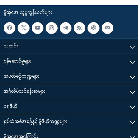
ဗွီအိုအေ လူမှုကွန်ယက်များ
သတင်း
၀န်ဆောင်မှုများ
အပတ်စဉ်ကဏ္ဍများ
အင်္ဂလိပ်သင်ခန်းစာများ
ရေဒီယို
ရုပ်သံအစီအစဉ်နှင့် ဗွီဒီယိုကဏ္ဍများ
ဗွီအိုအေအကြောင်း