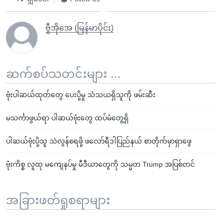
ဗွီအိုအေ (မြန်မာပိုင်း)
ဆက်စပ်သတင်းများ ...
ဗုံးပါဆယ်ထုတ်တွေ ပေးပို့မှု သံသယရှိသူကို ဖမ်းဆီး
မသင်္ကာဖွယ်ရာ ပါဆယ်ဗုံးတွေ ထပ်မံတွေ့ရှိ
ပါဆယ်ဗုံးပို့သူ သဲလွန်စရဖို့ ဖလော်ရီဒါပြည်နယ် စာတိုက်မှာရှာဖွေ
ဗုံးကိစ္စ လူထု မကျေနပ်မှု မီဒီယာတွေကို သမ္မတ Trump အပြစ်တင်
အခြားဖတ်ရှုစရာများ