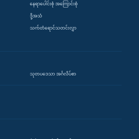
နေရာပေါင်းစုံ အကြောင်းစုံ
ဒို့အသံ
သက်တံရောင်သတင်းလွှာ
သုတပဒေသာ အင်္ဂလိပ်စာ