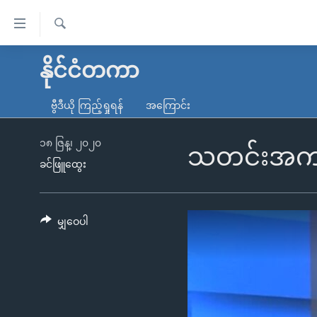
သုံး
ရ
ရှာဖွေ
လွယ်ကူ
မူလစာမျက်နှာ
နိုင်ငံတကာ
ရ
စေ
မြန်မာ
လာ
ဗွီဒီယို ကြည့်ရှုရန်
အကြောင်း
သည့်
ဒ်
ကမ္ဘာ့သတင်းများ
Link
ဗွီဒီယို
နိုင်ငံတကာ
၁၈ ဇြန္၊ ၂၀၂၀
သတင်းအကျဉ
များ
ခင်ဖြူထွေး
သတင်းလွတ်လပ်ခွင့်
အမေရိကန်
ပင်မ
ရပ်ဝန်းတခု လမ်းတခု အလွန်
တရုတ်
အကြောင်းအရာ
အင်္ဂလိပ်စာလေ့လာမယ်
အစ္စရေး-ပါလက်စတိုင်း
မျှဝေပါ
သို့
အပတ်စဉ်ကဏ္ဍများ
အမေရိကန်သုံးအီဒီယံ
ကျော်
ကြည့်
ရေဒီယိုနှင့်ရုပ်သံ အချက်အလက်များ
မကြေးမုံရဲ့ အင်္ဂလိပ်စာ
ရေဒီယို
ရန်
ရေဒီယို/တီဗွီအစီအစဉ်
ရုပ်ရှင်ထဲက အင်္ဂလိပ်စာ
တီဗွီ
ပင်မ