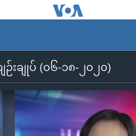
်းချုပ် (၀၆-၁၈-၂၀၂၀)