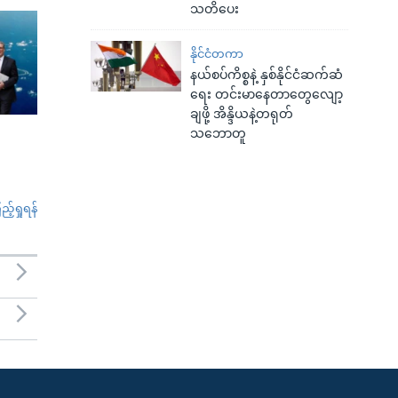
သတိပေး
နိုင်ငံတကာ
နယ်စပ်ကိစ္စနဲ့ နှစ်နိုင်ငံဆက်ဆံ
ရေး တင်းမာနေတာတွေလျော့
ချဖို့ အိန္ဒိယနဲ့တရုတ်
သဘောတူ
်ရှုရန်