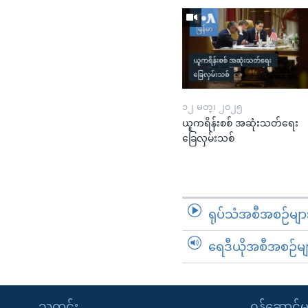
၁၂ မတ္၊ ၂၀၂၅
ယူကရိန်းစစ် အဆုံးသတ်ရေး
ခြေလှမ်းသစ်
ရုပ်သံအစီအစဉ်မျာ
ရေဒီယိုအစီအစဉ်မျ
သတင်း
၀န်ဆောင်မှ