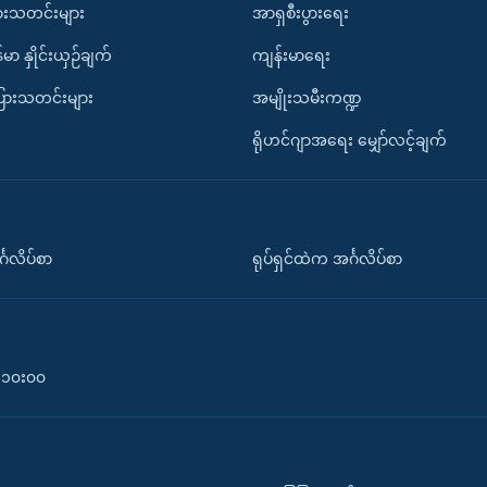
ားသတင်းများ
အာရှစီးပွားရေး
်မာ နှိုင်းယှဉ်ချက်
ကျန်းမာရေး
ပြားသတင်းများ
အမျိုးသမီးကဏ္ဍ
ရိုဟင်ဂျာအရေး မျှော်လင့်ချက်
်္ဂလိပ်စာ
ရုပ်ရှင်ထဲက အင်္ဂလိပ်စာ
၀-၁၀း၀၀