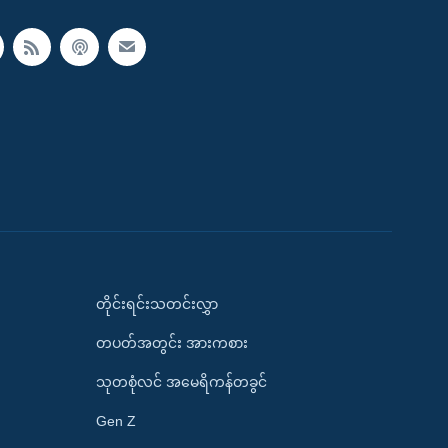
တိုင်းရင်းသတင်းလွှာ
တပတ်အတွင်း အားကစား
သုတစုံလင် အမေရိကန်တခွင်
Gen Z