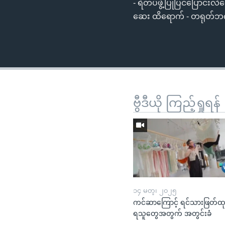
- ရဲတပ်ဖွဲ့ပြုပြင်ပြောင
ဆေး ထိရောက် - တရုတ်ဘက်က 
ဗွီဒီယို ကြည့်ရှုရန်
၁၄ မတ္၊ ၂၀၂၅
ကင်ဆာကြောင့် ရင်သားဖြတ်ထ
ရသူတွေအတွက် အတွင်းခံ