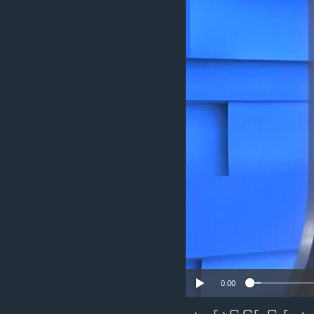
သုတပဒေသာ အင်္ဂလိပ်စာ
အ
ညွန်း
စာမျက်နှာ
သို့
ကျော်
ကြည့်
ရန်
ရှာဖွေ
ရန်
နေရာ
သို့
ကျော်
ရန်
0:00