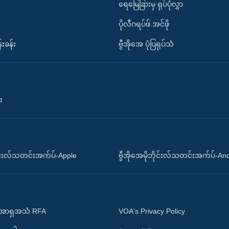
ရေမြေခြားမှ ရုပ်ပုံလွှာ
ပိုလီဂရပ်ဖ်.အင်ဖို
်းခန်း
ဗွီအိုအေ ပုံပြရုပ်သံ
း
ိုင်းလ်သတင်းအက်ပ်-Apple
ဗွီအိုအေမိုဘိုင်းလ်သတင်းအက်ပ်-An
 အာရှအသံ RFA
VOA's Privacy Policy