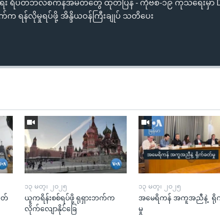
်းလဲရေး ရီပတ်ဘလစ်ကန်အမတ်တွေ ထုတ်ပြန် - ကိုဗစ်-၁၉ ကုသရေးမှ
ရန်လိုမှုရပ်ဖို့ အိန္ဒိယဝန်ကြီးချုပ် သတိပေး
၁၃ မတ္၊ ၂၀၂၅
၁၃ မတ္၊ ၂၀၂၅
ုတ်
ယူကရိန်းစစ်ရပ်ဖို့ ရုရှားဘက်က
အမေရိကန် အကူအညီနဲ့ ရို
လိုက်လျောနိုင်ခြေ
မှု