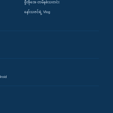
ဗွီအိုအေ တမိနစ်သတင်း
နော်သဇင်ရဲ့ Vlog
droid