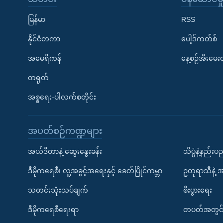
မြန်မာ
RSS
နိုင်ငံတကာ
ပေါ့ဒ်ကတ်စ်
အမေရိကန်
နေ့စဉ်အီးမေ
တရုတ်
အစ္စရေး-ပါလက်စတိုင်း
အပတ်စဉ်ကဏ္ဍများ
အယ်ဒီတာနဲ့ ဆွေးနွေးခန်း
သိပ္ပံနဲ့နည်း
ဒီမိုကရေစီ၊ လူ့အခွင့်အရေးနှင့် ခေတ်ပြိုင်ကမ္ဘာ
ဥတုရာသီနဲ့ 
သတင်းသုံးသပ်ချက်
စီးပွားရေး
ဒီမိုကရေစီရေးရာ
တပတ်အတွင်