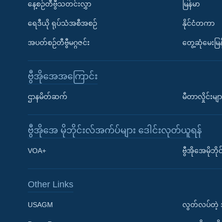
နေ့စဉ်တီဗွီသတင်းလွှာ
မြန်မာ
ရေဒီယို ရုပ်သံအစီအစဉ်
နိုင်ငံတကာ
အပတ်စဉ်တီဗွီမဂ္ဂဇင်း
တွေ့ဆုံမေးမြန
ဗွီအိုအေအကြောင်း
ဌာနမိတ်ဆက်
မီတာလှိုင်းမျာ
ဗွီအိုအေ မိုဘိုင်းလ်အက်ပ်များ ဒေါင်းလုတ်ယူရန်
Learning English
VOA+
ဗွီအိုအေမိုဘ
ဗွီအိုအေ လူမှုကွန်ယက်များ
Other Links
USAGM
လွတ်လပ်တဲ့