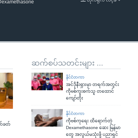
ာ Dexamethasone
EMBED
ဆက်စပ်သတင်းများ ...
နိုင်ငံတကာ
အင်ဒိုနီးရှားမှာ တရက်အတွင်း
ကိုဗစ်ကူးစက်သူ တထောင်
ကျော်တိုး
နိုင်ငံတကာ
ကိုဗစ်ကုရေး ထိရောက်တဲ့
က်ခတ်
Dexamethasone ဆေး မြန်မာ
တွေ အလွယ်မသုံးဖို့ ပညာရှင်