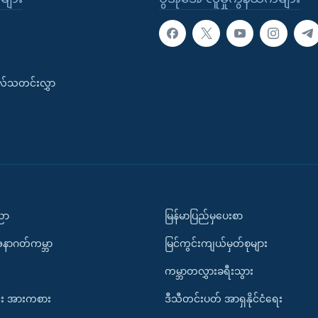
းလ်သတင်းလွှာ
ပညာ
မြန်မာပြည်မှပေးစာ
အနာဂတ်ကမ္ဘာ
မြင်ကွင်းကျယ်မှတ်စုများ
ကမ္ဘာတလွှားခရီးသွား
း အားကစား
ဒီသီတင်းပတ် အာရှနိုင်ငံရေး