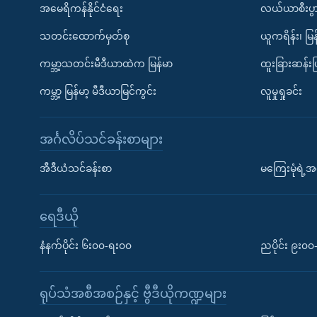
အမေရိကန်နိုင်ငံရေး
လယ်ယာစီးပွ
သတင်းထောက်မှတ်စု
ယူကရိန်း၊ မြန
ကမ္ဘာ့သတင်းမီဒီယာထဲက မြန်မာ
ထူးခြားဆန်း
ကမ္ဘာ့ မြန်မာ့ မီဒီယာမြင်ကွင်း
လူမှုရှုခင်း
အင်္ဂလိပ်သင်ခန်းစာများ
အီဒီယံသင်ခန်းစာ
မကြေးမုံရဲ့အင
ရေဒီယို
နံနက်ပိုင်း ၆း၀၀-ရး၀၀
ညပိုင်း ၉း၀
ရုပ်သံအစီအစဉ်နှင့် ဗွီဒီယိုကဏ္ဍများ