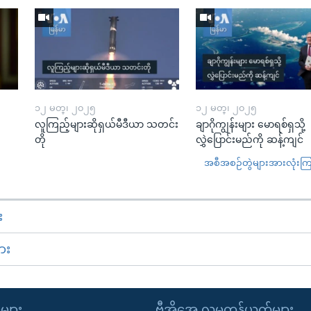
၁၂ မတ္၊ ၂၀၂၅
၁၂ မတ္၊ ၂၀၂၅
လူကြည့်များဆိုရှယ်မီဒီယာ သတင်း
ချာဂိုကျွန်းများ မောရစ်ရှသို့
တို
လွှဲပြောင်းမည်ကို ဆန့်ကျင်
အစီအစဉ်တွဲများအားလုံးကြည့
း
ား
ုများ
ဗွီအိုအေ လူမှုကွန်ယက်များ