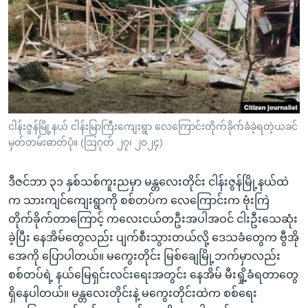
အ
သုတပဒေသာ အင်္ဂလိပ်စာ
ညွန်း
Learning English
စာမျက်နှာ
သို့
ဗွီအိုအေ လူမှုကွန်ယက်များ
ကျော်
ကြည့်
ရန်
ဘာသာစကားများ
ငါန်းဇွန်မြို့နယ် ငါန်းမြာကြီးကျေးရွာ လေကြောင်းတိုက်ခိုက်ခံခဲ့ရတဲ့ယခင်
ရှာဖွေ
မှတ်တမ်းဓာတ်ပုံ။ (ဩဂုတ် ၂၇၊ ၂၀၂၄)
ရန်
နေရာ
ဒီဇင်ဘာ ၃၁ နှစ်သစ်ကူးညမှာ မန္တလေးတိုင်း ငါန်းဇွန်မြို့နယ်ထဲ
သို့
က သားကျင်ကျေးရွာကို စစ်တပ်က လေကြောင်းက ဗုံးကြဲ
ကျော်
တိုက်ခိုက်တာကြောင့် ကလေးငယ်တဦးအပါအဝင် ငါးဦးသေဆုံး
ရန်
ခဲ့ပြီး နေအိမ်တွေလည်း ပျက်စီးသွားတယ်လို့ ဒေသခံတွေက ဗွီအို
အေကို ပြောပါတယ်။ မကွေးတိုင်း မြစ်ချေမြို့ဘက်မှာလည်း
စစ်တပ်ရဲ့ နယ်မြေရှင်းလင်းရေးအတွင်း နေအိမ် မီးရှို့ခံရတာတွေ
ရှိနေပါတယ်။ မန္တလေးတိုင်းနဲ့ မကွေးတိုင်းထဲက စစ်ရေး