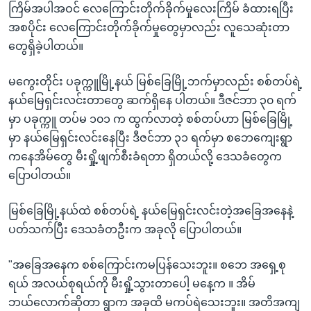
ကြိမ်အပါအဝင် လေကြောင်းတိုက်ခိုက်မှုလေးကြိမ် ခံထားရပြီး
အစပိုင်း လေကြောင်းတိုက်ခိုက်မှုတွေမှာလည်း လူသေဆုံးတာ
တွေရှိခဲ့ပါတယ်။
မကွေးတိုင်း ပခုက္ကူမြို့နယ် မြစ်ခြေမြို့ဘက်မှာလည်း စစ်တပ်ရဲ့
နယ်မြေရှင်းလင်းတာတွေ ဆက်ရှိနေ ပါတယ်။ ဒီဇင်ဘာ ၃၀ ရက်
မှာ ပခုက္ကူ တပ်မ ၁၀၁ က ထွက်လာတဲ့ စစ်တပ်ဟာ မြစ်ခြေမြို့
မှာ နယ်မြေရှင်းလင်းနေပြီး ဒီဇင်ဘာ ၃၁ ရက်မှာ စဘေကျေးရွာ
ကနေအိမ်တွေ မီးရှို့ဖျက်စီးခံရတာ ရှိတယ်လို့ ဒေသခံတွေက
ပြောပါတယ်။
မြစ်ခြေမြို့နယ်ထဲ စစ်တပ်ရဲ့ နယ်မြေရှင်းလင်းတဲ့အခြေအနေနဲ့
ပတ်သက်ပြီး ဒေသခံတဦးက အခုလို ပြောပါတယ်။
"အခြေအနေက စစ်ကြောင်းကမပြန်သေးဘူး။ စဘေ အရှေ့စု
ရယ် အလယ်စုရယ်ကို မီးရှို့သွားတာပေါ့ မနေ့က ။ အိမ်
ဘယ်လောက်ဆိုတာ ရွာက အခုထိ မကပ်ရဲသေးဘူး။ အတိအကျ