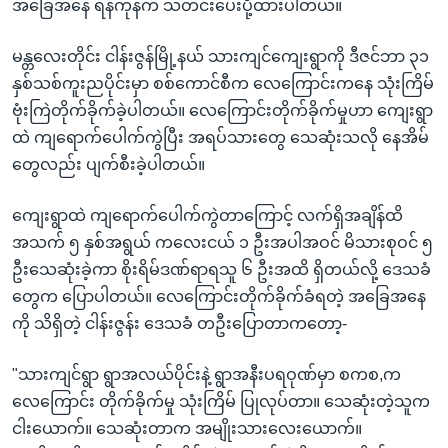
အခြေအနေ ရန်ကုန်က သတင်းပေးပို့ထားပါတယ်။
မန္တလေးတိုင်း ငါန်းဇွန်မြို့နယ် သားကျင်ကျေးရွာကို ဒီဇင်ဘာ ၃၁
နှစ်သစ်ကူးညပိုင်းမှာ စစ်ကောင်စီက လေကြောင်းကနေ သုံးကြိမ်
ဗုံးကြဲတိုက်ခိုက်ခဲ့ပါတယ်။ လေကြောင်းတိုက်ခိုက်မှုဟာ ကျေးရွာ
ထဲ ကျရောက်ပေါက်ကွဲပြီး အရပ်သားတွေ သေဆုံးသလို နေအိမ်
တွေလည်း ပျက်စီးခဲ့ပါတယ်။
ကျေးရွာထဲ ကျရောက်ပေါက်ကွဲတာကြောင့် လက်ရှိအချိန်ထိ
အသက် ၅ နှစ်အရွယ် ကလေးငယ် ၁ ဦးအပါအဝင် မိသားစုဝင် ၅
ဦးသေဆုံးခဲ့ကာ စိုးရိမ်ဒဏ်ရာရသူ ၆ ဦးအထိ ရှိတယ်လို့ ဒေသခံ
တွေက ပြောပါတယ်။ လေကြောင်းတိုက်ခိုက်ခံရတဲ့ အခြေအနေ
ကို သိရှိတဲ့ ငါန်းဇွန်း ဒေသခံ တဦးပြောတာကတော့-
"သားကျင်ရွာ ရွာအလယ်ပိုင်းနဲ့ ရွာအနီးပရဝုဏ်မှာ စကစ,က
လေကြောင်း တိုက်ခိုက်မှု သုံးကြိမ် ပြုလုပ်တာ။ သေဆုံးတဲ့သူက
ငါးယောက်။ သေဆုံးတာက အမျိုးသားလေးယောက်။