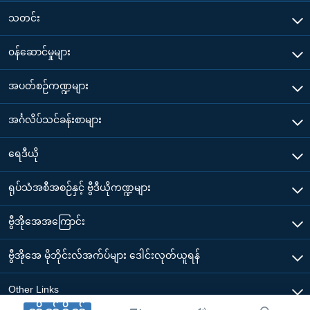
သတင်း
၀န်ဆောင်မှုများ
အပတ်စဉ်ကဏ္ဍများ
အင်္ဂလိပ်သင်ခန်းစာများ
ရေဒီယို
ရုပ်သံအစီအစဉ်နှင့် ဗွီဒီယိုကဏ္ဍများ
ဗွီအိုအေအကြောင်း
ဗွီအိုအေ မိုဘိုင်းလ်အက်ပ်များ ဒေါင်းလုတ်ယူရန်
Other Links