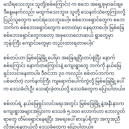
မသိရသေးဘူး။ သူတို့(စစ်ကြောင်း) က စဘေ အရှေ့စုမှာခင်ဗျ။
ဒီနေ့မနက်လည်း မထွက်သေးဘူး။ သူတို့ သေနတ်သံတွေကြားလို့
ပြည်သူတွေက မဝင်ရဲသေးဘူးပေါ့။ စစ်ဘေးရှောင်တွေက စဘေ
ဘက်က စစ်ဘေးရှောင်တွေက တောထဲမှာ နေရတာပေါ့။ မြစ်ခြေ
စစ်ဘေးရှောင်တွေကတော့ အခုလောလောဆယ် ရွာတွေမှာ
ဘုန်းကြီး ကျောင်းတွေမှာ တည်းထားရတာပေါ့။"
စစ်တပ်ဟာ မြစ်ခြေမြို့ပေါ်မှာ အခြေချပြီးတပ်စွဲပြီး နောက်
စစ်ကြောင်း နောက်တကြောင်းနဲ့ ကျေးရွာတွေ ဘက်ကို နယ်မြေ
ရှင်းလင်းနေတာပါ။ ဒီဇင်ဘာ ၃၀ ကလည်း စစ်တပ်ဘက်က
ပစ်ခတ်တဲ့ လက်နက်ကြီး ကျရောက်ပေါက်ကွဲလို့ မြစ်ခြေမြို့ပေါ်
က ဒေသခံငါးဦး သေဆုံးခဲ့တယ်လို့ ဒေသခံတွေက ပြောပါတယ်။
စစ်တပ်ရဲ့ နယ်မြေရှင်းလင်းရေးအတွင်း မြစ်ခြေမြို့နဲ့အနီးနားက
ကျေးရွာအများအပြားက ဒေသခံ ၅,၀၀၀ လောက်ဟာ ဘေးလွတ်
ရာတွေ တိမ်းရှောင်နေရပြီး အရေးပေါ် စားနပ်ရိက္ခာ အကူအညီ
လိုအပ်နေတယ်လို့ ဒေသခံတွေက ပြောပါတယ်။