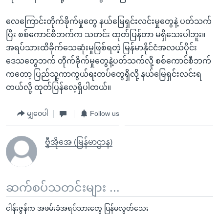
လေကြောင်းတိုက်ခိုက်မှုတွေ နယ်မြေရှင်းလင်းမှုတွေနဲ့ ပတ်သက်
ပြီး စစ်ကောင်စီဘက်က သတင်း ထုတ်ပြန်တာ မရှိသေးပါဘူး။
အရပ်သားထိခိုက်သေဆုံးမှုဖြစ်ရတဲ့ မြန်မာနိုင်ငံအလယ်ပိုင်း
ဒေသတွေဘက် တိုက်ခိုက်မှုတွေနဲ့ပတ်သက်လို့ စစ်ကောင်စီဘက်
ကတော့ ပြည်သူ့ကာကွယ်ရးတပ်တွေရှိလို့ နယ်မြေရှင်းလင်းရ
တယ်လို့ ထုတ်ပြန်လေ့ရှိပါတယ်။
မျှဝေပါ
Follow us
ဗွီအိုအေ (မြန်မာဌာန)
ဆက်စပ်သတင်းများ ...
ငါန်းဇွန်က အဖမ်းခံအရပ်သားတွေ ပြန်မလွတ်သေး