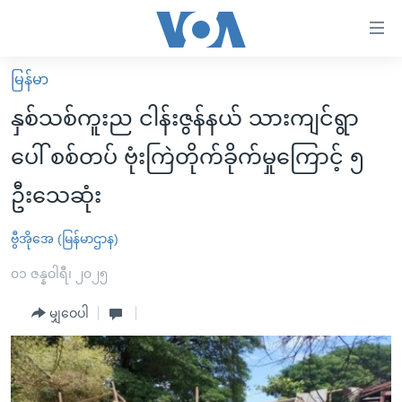
သုံး
ရ
လွယ်ကူ
မြန်မာ
မူလစာမျက်နှာ
စေ
နှစ်သစ်ကူးည ငါန်းဇွန်နယ် သားကျင်ရွာ
မြန်မာ
သည့်
ပေါ် စစ်တပ် ဗုံးကြဲတိုက်ခိုက်မှုကြောင့် ၅
ကမ္ဘာ့သတင်းများ
Link
ဦးသေဆုံး
ဗွီဒီယို
နိုင်ငံတကာ
များ
သတင်းလွတ်လပ်ခွင့်
အမေရိကန်
ပင်မ
ဗွီအိုအေ (မြန်မာဌာန)
ရပ်ဝန်းတခု လမ်းတခု အလွန်
တရုတ်
အကြောင်းအရာ
၀၁ ဇန္နဝါရီ၊ ၂၀၂၅
သို့
အင်္ဂလိပ်စာလေ့လာမယ်
အစ္စရေး-ပါလက်စတိုင်း
ကျော်
မျှဝေပါ
အပတ်စဉ်ကဏ္ဍများ
အမေရိကန်သုံးအီဒီယံ
ကြည့်
ရေဒီယိုနှင့်ရုပ်သံ အချက်အလက်များ
မကြေးမုံရဲ့ အင်္ဂလိပ်စာ
ရေဒီယို
ရန်
ပင်မ
ရေဒီယို/တီဗွီအစီအစဉ်
ရုပ်ရှင်ထဲက အင်္ဂလိပ်စာ
တီဗွီ