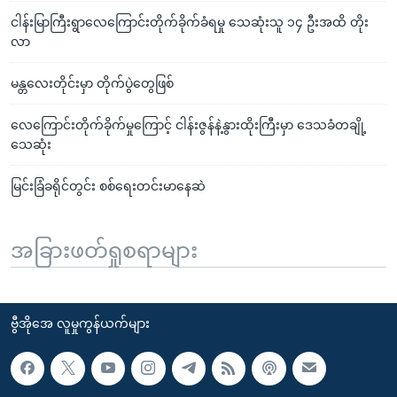
ငါန်းမြာကြီးရွာလေကြောင်းတိုက်ခိုက်ခံရမှု သေဆုံးသူ ၁၄ ဦးအထိ တိုး
လာ
မန္တလေးတိုင်းမှာ တိုက်ပွဲတွေဖြစ်
လေကြောင်းတိုက်ခိုက်မှုကြောင့် ငါန်းဇွန်နဲ့နွားထိုးကြီးမှာ ဒေသခံတချို့
သေဆုံး
မြင်းခြံခရိုင်တွင်း စစ်ရေးတင်းမာနေဆဲ
အခြားဖတ်ရှုစရာများ
ဗွီအိုအေ လူမှုကွန်ယက်များ