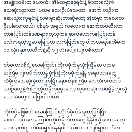
အမျိုးသမီးတ ယောက်။ အိမ်ထဲမှာနေရင်းနဲ့ မိသားစုလိုက်
သေဆုံးသွားတာ။ ပထမ လေးဦးပဲသေတာ။ နောက် တဦးက
ဆေးသွားကုရင်းနဲ့ လမ်းမှာဆုံးတာဆိုတော့ အဲ့ထဲမှာ ကလေးတ
ဦးပါသေးတယ်။ ငါးနှစ် အရွယ် ကလေးက နောက်ထပ်တိုးလာ
တာ။ ပြင်းထန်ဒဏ်ရာရတဲ့သူကခြောက်ယောက်။ ပြင်းထန်
ဒဏ်ရာရတဲ့သူမှာ ခြေပြတ် လက်ပြတ်တွေ ပါတယ်နော်။ အိမ်က
၁၁ လုံး၊ နွားစာတိုက်နဲ့ဆို ၁၂ လုံးပေါ့။ (ပျက်စီးတာ)"
စစ်ကောင်စီရဲ့ လေကြောင်း တိုက်ခိုက်မှုသုံးကြိမ်မှာ ပထမ
အကြိမ် ဂျက်ဖိုက်တာနဲ့ ဗုံးကြဲတိုက်ခိုက်ချိန် အရပ်သားတွေ
ထိခိုက်သေဆုံးခဲ့တာဖြစ်ပြီး နောက်နှစ်ကြိမ် လေထီးစက်တပ်
ယာဉ်တွေနဲ့ ဗုံးကြဲတိုက်ခိုက်မှုမှာတော့ လူသေဆုံးတာမရှိခဲ့ဘူးလို့
ဒေသခံတွေက ပြောပါတယ်။
တိုက်ပွဲမဖြစ်ဘဲ လေကြောင်းတိုက်ခိုက်ခံရတာဖြစ်ပြီး
နောက်ထပ် လေကြောင်းတိုက်ခိုက်တာတွေ ရှိနိုင်လို့ ဒေသခံတွေ
ဘေးလွတ်ရာ တိမ်းရှောင်နေရပါတယ်။ သားကျင်ရွာဟာ ဒီတ