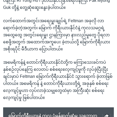
ဝန်ကြီး Ri Yong Ho ၊ ဒုတိယနိုင်ငံခြားရေးဝန်ကြီး Pak Myong
Guk တို့နဲ့ တွေ့ဆုံဆွေးနွေးခဲ့ပါတယ်။
လက်ထောက်အတွင်းအရေးမှူးချုပ်ရဲ့ Feltman အခုလို လာ
ရောက်ခဲ့တဲ့အတွက်၊ မြောက် ကိုရီးယားနိုင်ငံနဲ့ ကုလသမဂ္ဂရဲ့
အထွေထွေ အတွင်းရေးမှူး ဌာနကြားမှာ နားလည်မှုတွေ ပိုရလာ
စေဖို့အတွက် အထောက်အကူပေး ခဲ့တယ်လို့ မြောက်ကိုရီးယား
အစိုးရပိုင် မီဒီယာက ပြောပါတယ်။
အမေရိကန်နဲ့ တောင်ကိုရီးယားနိုင်ငံတို့က မကြာသေးခင်ကပဲ
နှစ်စဉ်လုပ်နေကြ လေတပ် စစ်ရေးလေ့ကျင့်မှုကို လုပ်ခဲ့ပြီးပြီး
ချင်းမှာပဲ Feltman မြောက်ကိုရီးယားနိုင်ငံ သွားရောက် ခဲ့တာဖြစ်
ပါတယ်။ အမေရိကန် နဲ့ တောင်ကိုရီးယားတို့ရဲ့ အခုနှစ် စစ်ရေး
လေ့ကျင့်မှုဟာ လုပ်လာခဲ့သမျှတွေထဲမှာ အကြီးဆုံး စစ်ရေး
လေ့ကျင့်မှု ဖြစ်ပါတယ်။
မြောက်ကိုရီးယားနဲ့ ကုလ ပုံမှန်ဆက်ဆံမှု သဘောတူ