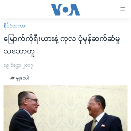
သုံး
ရ
လွယ်ကူ
နိုင်ငံတကာ
မူလစာမျက်နှာ
စေ
မြောက်ကိုရီးယားနဲ့ ကုလ ပုံမှန်ဆက်ဆံမှု
မြန်မာ
သည့်
သဘောတူ
ကမ္ဘာ့သတင်းများ
Link
ဗွီဒီယို
နိုင်ငံတကာ
၀၉ ဒီဇင္ဘာ၊ ၂၀၁၇
များ
သတင်းလွတ်လပ်ခွင့်
အမေရိကန်
ပင်မ
မျှဝေပါ
ရပ်ဝန်းတခု လမ်းတခု အလွန်
တရုတ်
အကြောင်းအရာ
သို့
အင်္ဂလိပ်စာလေ့လာမယ်
အစ္စရေး-ပါလက်စတိုင်း
ကျော်
အပတ်စဉ်ကဏ္ဍများ
အမေရိကန်သုံးအီဒီယံ
ကြည့်
ရေဒီယိုနှင့်ရုပ်သံ အချက်အလက်များ
မကြေးမုံရဲ့ အင်္ဂလိပ်စာ
ရေဒီယို
ရန်
ပင်မ
ရေဒီယို/တီဗွီအစီအစဉ်
ရုပ်ရှင်ထဲက အင်္ဂလိပ်စာ
တီဗွီ