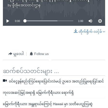
by
ဗွီအိုအေသတင်းဌာန
No media source currently available
0:00
1:00
တိုက်ရိုက် လင့်ခ်
မျှဝေပါ
Follow us
ဆက်စပ်သတင်းများ ...
၀င်ငွေခွန်စည်းကြပ်ရေးပြောင်းလဲမယ့် ဥပဒေ အတည်ပြုရေးပြင်ဆင်
ကုလအဆင့်မြင့်အရာရှိ မြောက်ကိုရီးယား ရောက်ရှိ
မြောက်ကိုရီးယား အန္တရာယ်ကြောင့် Hawaii မှာ သတိပေးဥသြဆွဲ