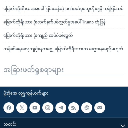
မြောက်ကိုးရီးယားအပေါ် ပြင်းထန်တဲ့ ဒဏ်ခတ်မှုတွေတိုးချဖို့ ကန်ပြင်ဆင်
မြောက်ကိုရီးယား ဒုံးလက်နက်ပစ်လွှတ်မှုအပေါ် Trump တုံ့ပြန်
မြောက်ကိုရီးယား ဒုံးကျည် ထပ်မံပစ်လွှတ်
ကန်စစ်ရေးလေ့ကျင့်နေသရွေ့ မြောက်ကိုရီးယားက ဆွေးနွေးမည်မဟုတ်
အခြားဖတ်ရှုစရာများ
ဗွီအိုအေ လူမှုကွန်ယက်များ
သတင်း