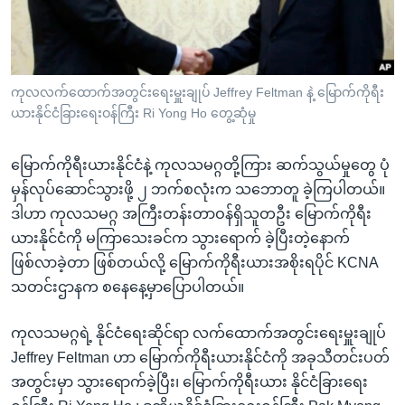
အ
သုတပဒေသာ အင်္ဂလိပ်စာ
ညွန်း
Learning English
စာမျက်နှာ
သို့
ဗွီအိုအေ လူမှုကွန်ယက်များ
ကုလလက်ထောက်အတွင်းရေးမှူးချုပ် Jeffrey Feltman နဲ့ မြောက်ကိုရီး
ကျော်
ယားနိုင်ငံခြားရေးဝန်ကြီး Ri Yong Ho တွေ့ဆုံမှု
ကြည့်
ရန်
မြောက်ကိုရီးယားနိုင်ငံနဲ့ ကုလသမဂ္ဂတို့ကြား ဆက်သွယ်မှုတွေ ပုံ
ဘာသာစကားများ
ရှာဖွေ
မှန်လုပ်ဆောင်သွားဖို့ ၂ ဘက်စလုံးက သဘောတူ ခဲ့ကြပါတယ်။
ရန်
ဒါဟာ ကုလသမဂ္ဂ အကြီးတန်းတာဝန်ရှိသူတဦး မြောက်ကိုရီး
နေရာ
ယားနိုင်ငံကို မကြာသေးခင်က သွားရောက် ခဲ့ပြီးတဲ့နောက်
သို့
ဖြစ်လာခဲ့တာ ဖြစ်တယ်လို့ မြောက်ကိုရီးယားအစိုးရပိုင် KCNA
ကျော်
သတင်းဌာနက စနေနေ့မှာပြောပါတယ်။
ရန်
ကုလသမဂ္ဂရဲ့ နိုင်ငံရေးဆိုင်ရာ လက်ထောက်အတွင်းရေးမှူးချုပ်
Jeffrey Feltman ဟာ မြောက်ကိုရီးယားနိုင်ငံကို အခုသီတင်းပတ်
အတွင်းမှာ သွားရောက်ခဲ့ပြီး၊ မြောက်ကိုရီးယား နိုင်ငံခြားရေး