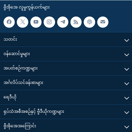
ဗွီအိုအေ လူမှုကွန်ယက်များ
သတင်း
၀န်ဆောင်မှုများ
အပတ်စဉ်ကဏ္ဍများ
အင်္ဂလိပ်သင်ခန်းစာများ
ရေဒီယို
ရုပ်သံအစီအစဉ်နှင့် ဗွီဒီယိုကဏ္ဍများ
ဗွီအိုအေအကြောင်း