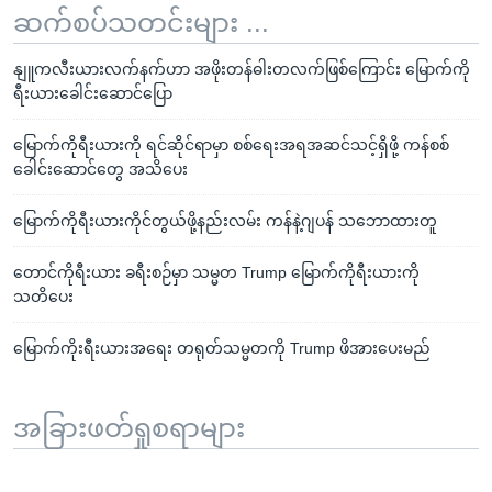
ဆက်စပ်သတင်းများ ...
နျူကလီးယားလက်နက်ဟာ အဖိုးတန်ဓါးတလက်ဖြစ်ကြောင်း မြောက်ကို
ရီးယားခေါင်းဆောင်ပြော
မြောက်ကိုရီးယားကို ရင်ဆိုင်ရာမှာ စစ်ရေးအရအဆင်သင့်ရှိဖို့ ကန်စစ်
ခေါင်းဆောင်တွေ အသိပေး
မြောက်ကိုရီးယားကိုင်တွယ်ဖို့နည်းလမ်း ကန်နဲ့ဂျပန် သဘောထားတူ
တောင်ကိုရီးယား ခရီးစဉ်မှာ သမ္မတ Trump မြောက်ကိုရီးယားကို
သတိပေး
မြောက်ကိုးရီးယားအရေး တရုတ်သမ္မတကို Trump ဖိအားပေးမည်
အခြားဖတ်ရှုစရာများ