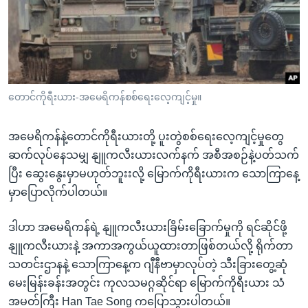
အ
သုတပဒေသာ အင်္ဂလိပ်စာ
ညွန်း
Learning English
စာမျက်နှာ
သို့
ဗွီအိုအေ လူမှုကွန်ယက်များ
ကျော်
ကြည့်
တောင်ကိုရီးယား-အမေရိကန်စစ်ရေးလေ့ကျင့်မှု။
ရန်
ဘာသာစကားများ
ရှာဖွေ
အမေရိကန်နဲ့တောင်ကိုရီးယားတို့ ပူးတွဲစစ်ရေးလေ့ကျင့်မှုတွေ
ရန်
ဆက်လုပ်နေသမျှ နျူကလီးယားလက်နက် အစီအစဉ်နဲ့ပတ်သက်
နေရာ
ပြီး ဆွေးနွေးမှာမဟုတ်ဘူးးလို့ မြောက်ကိုရီးယားက သောကြာနေ့
သို့
မှာပြောလိုက်ပါတယ်။
ကျော်
ရန်
ဒါဟာ အမေရိကန်ရဲ့ နျူကလီးယားခြိမ်းခြောက်မှုကို ရင်ဆိုင်ဖို့
နျူကလီးယားနဲ့ အကာအကွယ်ယူထားတာဖြစ်တယ်လို့ ရိုက်တာ
သတင်းဌာနနဲ့ သောကြာနေ့က ဂျီနီဗာမှာလုပ်တဲ့ သီးခြားတွေ့ဆုံ
မေးမြန်းခန်းအတွင်း ကုလသမဂ္ဂဆိုင်ရာ မြောက်ကိုရီးယား သံ
အမတ်ကြီး Han Tae Song ကပြောသွားပါတယ်။