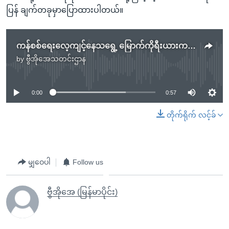
ပြန် ချက်တခုမှာပြောထားပါတယ်။
ကန်စစ်ရေးလေ့ကျင့်နေသရွေ့ မြောက်ကိုရီးယားက ဆွေးနွေးမည်မဟုတ်
by
ဗွီအိုအေသတင်းဌာန
No media source currently available
0:00
0:57
တိုက်ရိုက် လင့်ခ်
မျှဝေပါ
Follow us
ဗွီအိုအေ (မြန်မာပိုင်း)