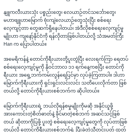
နျူကလီးယားသုံး ပစ္စည်းတွေ၊ လေယာဉ်တင်သင်္ဘောတွေ၊
မဟာဗျူဟာမြောက် ဗုံးကျဲလေယာဉ်တွေသုံးပြီး စစ်ရေး
လေ့ကျင့်တာ တွေဆက်ရှိနေပါတယ်၊ အဲဒီလိုစစ်ရေးလေ့ကျင့်မှု
မျိုးဟာ ကျနော့်နိုင်ငံကို ရန်လိုတာဖြစ်ပါတယ်လို့ သံအမတ်ကြီး
Han က ပြောပါတယ်။
အမေရိကန်နဲ့ တောင်ကိုရီးယားတို့ပူးတွဲပြီး လေးရက်ကြာ ရေတပ်
စစ်ရေးလေ့ကျင့်မှုကို နိုဝင်ဘာလ ၁၁ ရက်နေ့ကစပြီး တောင်ကို
ရီးယား အရှေ့ဘက်ကမ်းလွန်ရေပြင်မှာ လုပ်ခဲ့ကြတာပါ။ ဒါဟာ
မြောက်ကိုရီးယားကို ရှင်းရှင်းလင်းလင်း သတိပေးလိုက်တာ ဖြစ်
တယ်လို့ တောင်ကိုရီးယားစစ်ဘက်က ဆိုပါတယ်။
မြောက်ကိုရီးယားရဲ့ ဘယ်လိုရန်စမှုမျိုးကိုမဆို အနိုင်ယူဖို့
အားကောင်းတဲ့စိတ်ဓာတ်နဲ့ ခိုင်မာတဲ့စစ်ဘက် အဆင်သင့်ဖြစ်
တယ် ဆိုတာကိုပြဖို့ ပူးတွဲ စစ်ရေးလေ့ကျင့်မှုတွေကို လုပ်တာဖြစ်
တယ်လို့ တောင်ကိုရီးယားစစ်ဘက်ရဲ့ ပြီးခဲ့တဲ့သီတင်းပတ် ထုတ်