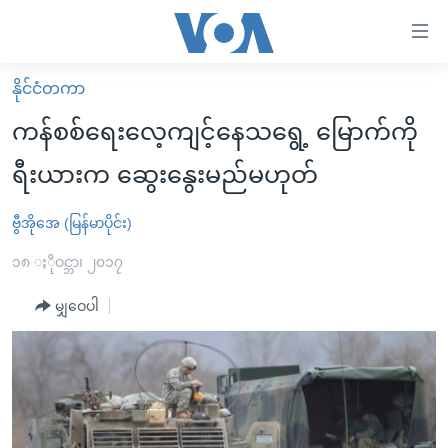
သုံး
ရ
လွယ်ကူ
နိုင်ငံတကာ
မူလစာမျက်နှာ
စေ
ကန်စစ်ရေးလေ့ကျင့်နေသရွေ့ မြောက်ကို
မြန်မာ
သည့်
ရီးယားက ဆွေးနွေးမည်မဟုတ်
ကမ္ဘာ့သတင်းများ
Link
ဗွီဒီယို
နိုင်ငံတကာ
ဗွီအိုအေ (မြန်မာပိုင်း)
များ
သတင်းလွတ်လပ်ခွင့်
အမေရိကန်
၁၈ ႏိုဝင္ဘာ၊ ၂၀၁၇
ပင်မ
ရပ်ဝန်းတခု လမ်းတခု အလွန်
တရုတ်
အကြောင်းအရာ
မျှဝေပါ
သို့
အင်္ဂလိပ်စာလေ့လာမယ်
အစ္စရေး-ပါလက်စတိုင်း
ကျော်
အပတ်စဉ်ကဏ္ဍများ
အမေရိကန်သုံးအီဒီယံ
ကြည့်
ရေဒီယိုနှင့်ရုပ်သံ အချက်အလက်များ
မကြေးမုံရဲ့ အင်္ဂလိပ်စာ
ရေဒီယို
ရန်
ပင်မ
ရေဒီယို/တီဗွီအစီအစဉ်
ရုပ်ရှင်ထဲက အင်္ဂလိပ်စာ
တီဗွီ