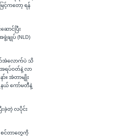
မြင့်ကတော့ ရန်
ဆောင်ပြီး
ွဲ့ချုပ် (NLD)
ာ်အဲလောက်ပဲ သိ
ရပ်ဝတ်နဲ့ လာ
ော်။ အဲတာမျိုး
နယ် ကော်မတီနဲ့
ခဲ့တဲ့ လပိုင်း
e စင်တာတွေကို