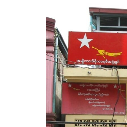
သုတပဒေသာ အင်္ဂလိပ်စာ
အ
ညွန်း
စာမျက်နှာ
သို့
ကျော်
ကြည့်
ရန်
ရှာဖွေ
ရန်
နေရာ
သို့
ကျော်
ရန်