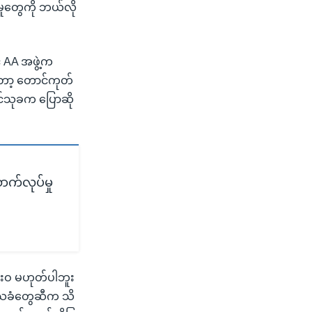
မှုတွေကို ဘယ်လို
 AA အဖွဲ့က
ော့ တောင်ကုတ်
င်သုခက ပြောဆို
ာက်လုပ်မှု
းဝ မဟုတ်ပါဘူး
ဒေသခံတွေဆီက သိ