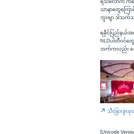
ရသလောက် ကတော့
သာနာတွေကြောင့
ဘူးဗျာ ဒါသက်သက
ရခိုင်ပြည်နယ်အတွ
NLDပါတီဝင်တွေ 
ဘက်ကလည်း ဒေသ
သီးခြားခွဲထု
[Unicode Versio