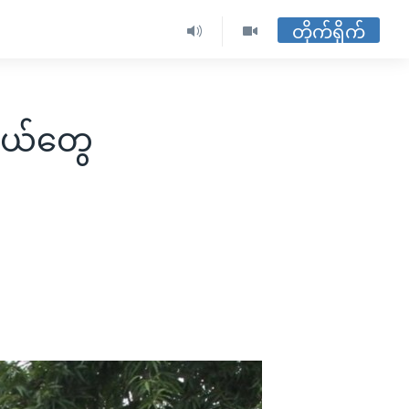
တိုက်ရိုက်
ှယ်တွေ