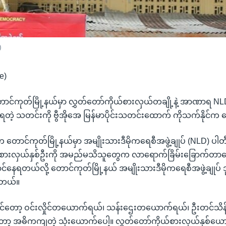
)
e)
ောင်ကုတ်မြို့နယ်မှာ လွှတ်တော်ကိုယ်စားလှယ်တချို့နဲ့ အာဏာရ NL
ေရတဲ့ သတင်းကို ဗွီအိုအေ မြန်မာပိုင်းသတင်းထောက် ကိုသက်နိုင်က 
းက တောင်ကုတ်မြို့နယ်မှာ အမျိုးသားဒီမိုကရေစီအဖွဲ့ချုပ် (NLD) ပါတီဝ
ယ်စားလှယ်နှစ်ဦးကို အမည်မသိသူတွေက လာရောက်ခြိမ်းခြောက်တာတ
ာင်နေရတယ်လို့ တောင်ကုတ်မြို့နယ် အမျိုးသားဒီမိုကရေစီအဖွဲ့ချုပ် ဒု
ါတယ်။
းရင်တော့ ဝင်းလှိုင်တယောက်ရယ်၊ သန်းဌေးတယောက်ရယ်၊ ဦးတင်သိ
ာ့ အဓိကကျတဲ့ သုံးယောက်ပေါ့။ လွှတ်တော်ကိုယ်စားလှယ်နှစ်ယော