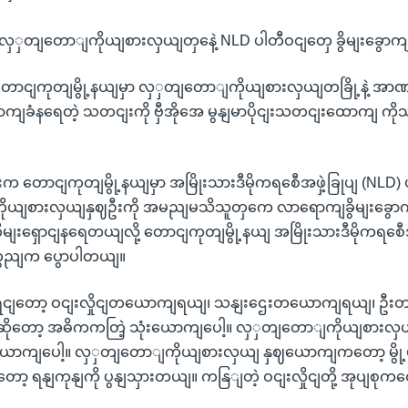
လှှတျတောျကိုယျစားလှယျတှနေဲ့ NLD ပါတီဝငျတှေ ခွိမျးခွောက
 တောငျကုတျမွို့နယျမှာ လှှတျတောျကိုယျစားလှယျတခြို့နဲ့ အ
းခွောကျခံနရေတဲ့ သတငျးကို ဗှီအိုအေ မွနျမာပိုငျးသတငျးထောကျ ကို
ျးက တောငျကုတျမွို့နယျမှာ အမြိုးသားဒီမိုကရစေီအဖှဲ့ခြုပျ (NLD) ပ
ုယျစားလှယျနှဈဦးကို အမညျမသိသူတှကေ လာရောကျခွိမျးခွောက
ျးရှောငျနရေတယျလို့ တောငျကုတျမွို့နယျ အမြိုးသားဒီမိုကရစေီအဖ
ကွညျက ပွောပါတယျ။
ျးရငျတော့ ဝငျးလှိုငျတယောကျရယျ၊ သနျးဌေးတယောကျရယျ၊ ဦးတ
တော့ အဓိကကတြဲ့ သုံးယောကျပေါ့။ လှှတျတောျကိုယျစားလှ
းယောကျပေါ့။ လှှတျတောျကိုယျစားလှယျ နှဈယောကျကတော့ မွို့မ
ော့ ရနျကုနျကို ပွနျသှားတယျ။ ကနြျတဲ့ ဝငျးလှိုငျတို့ အုပျစုကတ