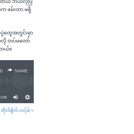
်းတယ် ဘယ်လိုပြ
က ဖမ်းတာ မရှိ
က်ပွဲတွေအတွင်းမှာ
သလို တပ်မတော်
ါတယ်။
D
SHARE
3:58
တိုက်ရိုက် လင့်ခ်
SHARE