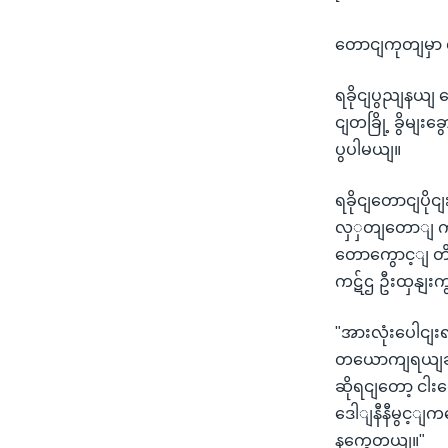
တောငျကုတျမှာ 
ရခိုငျပွညျနယျ
ငျတခြို့ ခွိမျ
ပွပါမယျ။
ရခိုငျတောငျပိုင
လှှတျတောျ ကိ
တောကွောင့ျ တိမ
ကဋ်ဌ ဦးထှနျး
"အားလုံးပေါင
တယောကျရယျဆို
ဆိုရငျတော့ ငါ
ဒေါျနီနီမွင့ျကတ
နကွေတယျ။"