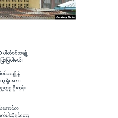
D ပါတီဝင်တချို့
ပြောပြပါမယ်။
င်တချို့နဲ့
ွေ ရှိနေတာ
ဥက္ကဋ္ဌ ဦးထွန်း
န်းအောင်တ
က်ပါဆိုရင်တော့