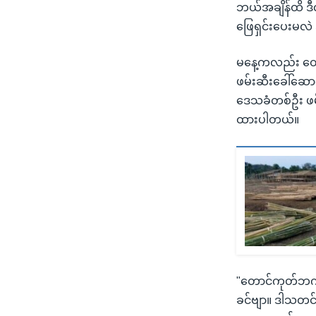
ဘယ်အချိန်ထိ ဒီလ
ဖြေရှင်းပေးမလဲ
မနေ့ကလည်း တောင
ဖမ်းဆီးခေါ်ဆေ
ဒေသခံတစ်ဦး ဖမ်
ထားပါတယ်။
"တောင်ကုတ်ဘက်
ခင်ဗျာ။ ဒါသတင်