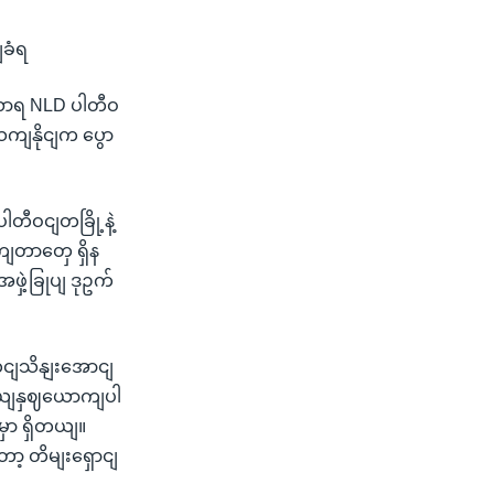
ျခံရ
ာဏာရ NLD ပါတီဝ
သကျနိုငျက ပွော
ါတီဝငျတခြို့နဲ့
ျတာတှေ ရှိန
ှဲ့ခြုပျ ဒုဥက်
ငျသိနျးအောငျ
ယျနှဈယောကျပါ
ှာ ရှိတယျ။
ော့ တိမျးရှောငျ