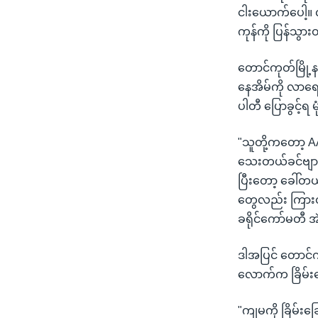
ငါးယောက်ပေါ့။ လ
ကုန်ကို ပြန်သွာ
တောင်ကုတ်မြို့
နေအိမ်ကို လာရော
ပါတီ ပြောခွင့်ရ
"သူတို့ကတော့ A
သေးတယ်ခင်ဗျာ
ပြီးတော့ ခေါ်တယ
တွေလည်း ကြားတယ
ခရိုင်ကော်မတီ 
ဒါအပြင် တောင်ကုတ
လောက်က ခြိမ်းခြ
"ကျမကို ခြိမ်းခ