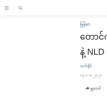
သုံး
ရ
ရှာဖွေ
လွယ်ကူ
မူလစာမျက်နှာ
မြန်မာ
ရ
စေ
မြန်မာ
လာ
တောင်က
သည့်
ဒ်
ကမ္ဘာ့သတင်းများ
Link
ဗွီဒီယို
နိုင်ငံတကာ
နဲ့ NLD
များ
သတင်းလွတ်လပ်ခွင့်
အမေရိကန်
ပင်မ
ရပ်ဝန်းတခု လမ်းတခု အလွန်
တရုတ်
သက်နိုင်
အကြောင်းအရာ
အင်္ဂလိပ်စာလေ့လာမယ်
အစ္စရေး-ပါလက်စတိုင်း
၀၇ ေမ၊ ၂၀၂၀
သို့
အပတ်စဉ်ကဏ္ဍများ
အမေရိကန်သုံးအီဒီယံ
ကျော်
မျှဝေပါ
ကြည့်
ရေဒီယိုနှင့်ရုပ်သံ အချက်အလက်များ
မကြေးမုံရဲ့ အင်္ဂလိပ်စာ
ရေဒီယို
ရန်
ရေဒီယို/တီဗွီအစီအစဉ်
ရုပ်ရှင်ထဲက အင်္ဂလိပ်စာ
တီဗွီ
ပင်မ