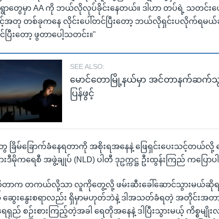
ု ရွာတွေမှာ AA ကို ဘယ်လိုလုပ်ခိုင်းနေတယ်။ ဒါဟာ တပ်ရဲ့ သတင်း
့်အတု တစ်ခုကနေ လိုင်းပေါ်တင်ပြီးတော့ ဘယ်လိုရှင်းပလိုက်ရမယ်ဆ
တင်ပြီးတော့ ဖွတာပေါ့သတင်း။"
SEE ALSO:
မောင်တောမြို့နယ်မှာ အင်တာနက်ဆက်သွ
ပြန်ဖွင့်
ွေ ခြိမ်ခြောက်ခံနေရတာကို အစိုးရအနေနဲ့ ဖြေရှင်းပေးသင့်တယ်လို့
သားဒီမိုကရေစီ အဖွဲ့ချုပ် (NLD) ပါတီ ဒုဥက္ကဋ္ဌ ဦးထွန်းကြည် ကပြော
ုဆိုတာက တကယ်လို့သာ လူကိုတွေ့လို့ ဖမ်းဆီးခေါ်ဆောင်သွားမယ်ဆိုရင
 ဆွေးနွေးစရာလည်း ရှိမှာမဟုတ်ဘဲနဲ့ ဒါအသတ်ခံရတဲ့ အတိုင်းအတ
ရေရှည် စဉ်းစားကြည့်တဲ့အခါ ရေတိုအနေနဲ့ ဒါပြီးသွားမယ့် ကိစ္စမျိ