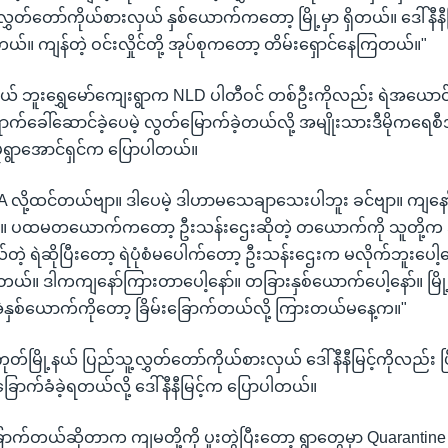
ွှတ်တော်ကိုယ်စားလှယ် နှစ်ယောက်ကတော့ မြို့မှာ ရှိတယ်။ ဒေါ်နီနီ
းတယ်။ ကျန်တဲ့ ဝင်းလှိုင်တို့ အုပ်စုကတော့ တိမ်းရှောင်နေကြတယ်။"
နယ် ဘူးရွှေမော်ကျေးရွာက NLD ပါတီဝင် တစ်ဦးကိုလည်း ရဲအယောင်
က်ခေါ်ဆောင်ခဲ့ပေမဲ့ လွတ်မြောက်ခဲ့တယ်လို့ အမျိုးသားဒီမိုကရေစီအဖ
 မုံရွာအောင်ရှင်က ပြောပါတယ်။
A လို့ထင်တယ်ဗျာ။ ဒါပေမဲ့ ဒါဟာမသေချာသေးပါဘူး ခင်ဗျာ။ ကျနေ
။ ပထမတယောက်ကတော့ ဦးသန်းဌေးဆိုတဲ့ တယောက်ကို သူတို့က အ
်တဲ့ ရဲဆိုပြီးတော့ ရဲပုံစံမပေါက်တော့ ဦးသန်းဌေးက မလိုက်ဘူးပေါ့န
်။ ဒါကကျနော်ကြားတာပေါ့နော်။ တခြားနှစ်ယောက်ပေါ့နော်။ မြို့
အဲနှစ်ယောက်ကိုတော့ ခြိမ်းခြောက်တယ်လို့ ကြားတယ်မနေ့က။"
်မြို့နယ် ပြည်သူ့လွှတ်တော်ကိုယ်စားလှယ် ဒေါ်နီနီမြင့်ကိုလည်း ပြီး
ောက်ခံခဲ့ရတယ်လို့ ဒေါ်နီနီမြင့်က ပြောပါတယ်။
ြောက်တယ်ဆိုတာက ကျမတို့ကို ပူးတွဲပြီးတော့ ရွာတွေမှာ Quarantin