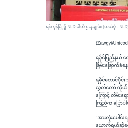
ရန်ကုန်မြို့ရှိ NLD ပါတီ ဌာနချုပ်။ (ဓာတ်ပုံ - NLD
(Zawgyi/Unicod
ရခိုင်ပြည်နယ် တ
ခြိမ်းခြောက်ခံန
ရခိုင်တောင်ပိုင်
လွှတ်တော် ကို
ကြောင့် တိမ်းရှေ
ကြည်က ပြောပ
"အားလုံးပေါင်
ယောက်ရယ်ဆိုတေ