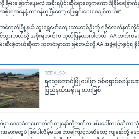
ိုခြိမ်းခြောက်နေမလဲ အစိုးရပိုင်းဆိုင်ရာတွေကကော ဒီခြိမ်းခြောက်
 အစိုးရအနေနဲ့ တာဝန်ယူပြီးတော့ ဖြေရှင်းပေးစေချင်တယ်။"
်ကုတ်မြို့နယ် ဘူးရွှေမော်ကျေးသားတစ်ဦးကို ရခိုင်လက်နက်ကိုင်
ာင်သွားတယ်လို့ အစိုးရဘက်က ထုတ်ပြန်ထားပါတယ်။ AA ဘက်ကတ
းဆီးခဲ့တယ်ဆိုတာ သတင်းမှာသာဖြစ်တယ်လို့ AA အဖွဲ့ပြောခွင့်ရ ခို
SEE ALSO:
ရသေ့တောင်မြို့ပေါ်မှာ စစ်ရှောင်စခန်းဆေ
ပြည်နယ်အစိုးရ တားမြစ်
မှာ ဒေသခံတယောက်ကို ကျနော်တို့ဘက်က ဖမ်းခေါ်တယ်ဆိုတာလုံ
းအမှားတွေပဲ ဖြစ်ပါလိမ့်မယ်။ ဘာကြောင့်လဲဆိုတော့ ကျနော်တို့ 