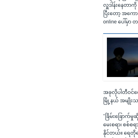
လှူဒါန်းနေတာကိ
ပြီးတော့ အကောင
online ပေါ်မှာ 
အခုလိုပါတီဝင်တ
မြို့နယ် အမျိုး
"ခြိမ်းခြောက်မှ
မေးစရာ၊ စစ်စရာ
နိုင်တယ်။ ရေတို