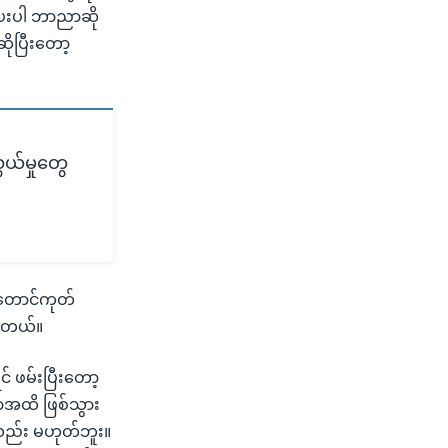
ပေးပါ ဘာညာဆို
ိုပြီးတော့
ယ်မှုတွေ
 တောင်ကုတ်
ပါတယ်။
် ဖမ်းပြီးတော့
ာအထိ ဖြစ်သွား
ုးလည်း မဟုတ်ဘူး။