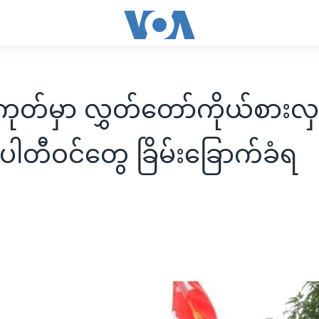
ုတ်မှာ လွှတ်တော်ကိုယ်စားလ
 ပါတီဝင်တွေ ခြိမ်းခြောက်ခံရ