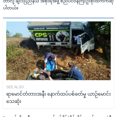
တာလို့ ချင်းပြည်နယ် အစိုးရအဖွဲ့ စည်ပင်ဝန်ကြီးဦးစိုးထက်ကဆို
ပါတယ်။
SEE ALSO:
ရာမောင်တံတားအနီး နောက်ထပ်ပစ်ခတ်မှု ယာဉ်မောင်း
သေဆုံး