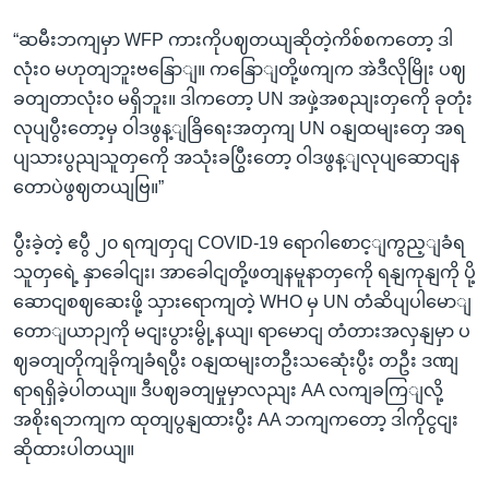
“ဆမီးဘကျမှာ WFP ကားကိုပဈတယျဆိုတဲ့ကိစ်စကတော့ ဒါ
လုံး၀ မဟုတျဘူးဗနြောျ။ ကနြောျတို့ဖကျက အဲဒီလိုမြိုး ပဈ
ခတျတာလုံး၀ မရှိဘူး။ ဒါကတော့ UN အဖှဲ့အစညျးတှကေို ခုတုံး
လုပျပွီးတော့မှ ဝါဒဖွန့ျခြိရေးအတှကျ UN ဝနျထမျးတှေ အရ
ပျသားပွညျသူတှကေို အသုံးခပြွီးတော့ ဝါဒဖွန့ျလုပျဆောငျန
တောပဲဖွဈတယျဗြ။”
ပွီးခဲ့တဲ့ ဧပွီ ၂၀ ရကျတှငျ COVID-19 ရောဂါစောင့ျကွည့ျခံရ
သူတှရေဲ့ နှာခေါငျး၊ အာခေါငျတို့ဖတျနမူနာတှကေို ရနျကုနျကို ပို့
ဆောငျစဈဆေးဖို့ သှားရောကျတဲ့ WHO မှ UN တံဆိပျပါမောျ
တောျယာဉျကို မငျးပွားမွို့နယျ၊ ရာမောငျ တံတားအလှနျမှာ ပ
ဈခတျတိုကျခိုကျခံရပွီး ဝနျထမျးတဦးသဆေုံးပွီး တဦး ဒဏျ
ရာရရှိခဲ့ပါတယျ။ ဒီပဈခတျမှုမှာလညျး AA လကျခကြျလို့
အစိုးရဘကျက ထုတျပွနျထားပွီး AA ဘကျကတော့ ဒါကိုငွငျး
ဆိုထားပါတယျ။