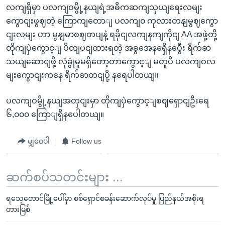
လကျရှိမှာ ပလကျဝမွို့နယျရဲ့အဓိကဆကျသှယျရေးလမျး
ကွောငျးဖွဈတဲ့ ကြောကျတောျ ပလကျ၀ ကုလားတနျမွဈကွော
ငျးလမျး ဟာ မွနျမာစဈတပျနဲ့ ရခိုငျလကျနကျကိုငျ AA အဖှဲ့တို့
တိုကျပှဲကွောင့ျ ပိတျပငျထားရတဲ့ အခွအေနရှေိနပွေီး ရိက်ခာ
သယျဆောငျဖို့ လုံခွုံမှုမရှိတော့တာကွောင့ျ မတူပီ ပလကျဝလ
မျးကွောငျးကနေ ရိက်ခာတငျပို့ နရေပါတယျ။
ပလကျဝမွို့နယျအတှငျးမှာ တိုကျပှဲကွောင့ျစဈရှောငျဦးရေ
၆,၀၀၀ ကြောျရှိနပေါတယျ။
မျှဝေပါ
Follow us
ဆက်စပ်သတင်းများ ...
ရသေ့တောင်မြို့ပေါ်မှာ စစ်ရှောင်စခန်းဆောက်လုပ်မှု ပြည်နယ်အစိုးရ
တားမြစ်