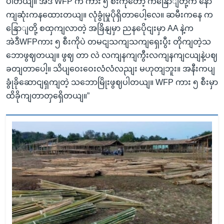
ပါတယျ။ အဲဒီ WFP က ကား ၅ စီးကိုတော့ ကနြောျတို့က နော
ကျဆုံးကနထေားတယျ။ လုံခွုံမှုပိုရှိတာပေါ့လေ။ ဆမီးကနေ က
နြောျတို့ စထှကျလာတဲ့ အခြိနျမှာ ညနပေိုငျးမှာ AA နဲ့က
အဲဒီWFPကား ၅ စီးကိုပဲ တမငျသကျသကျရှေးပွီး တိုကျတဲ့သ
ဘောဖွဈတယျ။ ဖွဈ တာ လဲ လကျနကျကွီးလကျနကျငယျနဲ့ပဈ
ခတျတာပေါ့။ သိပျဝေးဝေးလံလံလညျး မဟုတျဘူး။ အနီးကပျ
ခွုံခိုဆောငျရှကျတဲ့ သဘောမြိုးဖွဈပါတယျ။ WFP ကား ၅ စီးမှာ
ထိခိုကျတာတှရှေိတယျ။”