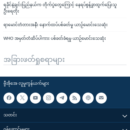
ရခိုင်နဲ့ချင်းပြည်နယ်က တိုက်ပွဲတွေကြောင့် နေရပ်စွန့်ခွာထွက်ပြေးသူ
ဦးရေတိုး
ရာမောင်တံတားအနီး နောက်ထပ်ပစ်ခတ်မှု ယာဉ်မောင်းသေဆုံး
WHO အမှတ်တံဆိပ်ပါကား ပစ်ခတ်ခံရမှု ယာဉ်မောင်းသေဆုံး
အခြားဖတ်ရှုစရာများ
ဗွီအိုအေ လူမှုကွန်ယက်များ
သတင်း
၀န်ဆောင်မှုများ