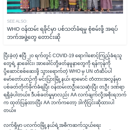
SEE ALSO:
WHO ဝန်ထမ်း ရခိုင်မှာ ပစ်သတ်ခံရမှု စုံစမ်းဖို့ အရပ်
ဘက်အဖွဲ့တွေ တောင်းဆို
ပြီးခဲ့တဲ့ ဧပြီ ၂၀ ရက်တွင် COVID-19 ရောဂါစောင့်ကြည့်ခံရသူ
တွေရဲ့ နှာခေါင်း၊ အာခေါင်တို့ဖတ်နမူနာတွေကို ရန်ကုန်ကို
ပို့ဆောင်စစ်ဆေးဖို့ သွားရောက်တဲ့ WHO မှ UN တံဆိပ်ပါ
မော်တော်ယာဉ်ကို မင်းပြားမြို့နယ်၊ ရာမောင် တံတားအလွန်မှာ
ပစ်ခတ်တိုက်ခိုက်ခံရပြီး ဝန်ထမ်းတဦးသေဆုံးပြီး တဦး ဒဏ်ရာ
ရရှိခဲ့ပါတယ်။ ဒီပစ်ခတ်မှုမှာလည်း AA လက်ချက်လို့အစိုးရဘက်
က ထုတ်ပြန်ထားပြီး AA ဘက်ကတော့ ဒါကိုငြင်းဆိုထားပါ
တယ်။
လက်ရှိမှာ ပလက်ဝမြို့နယ်ရဲ့အဓိကဆက်သွယ်ရေး