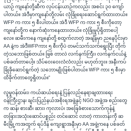
ယာဉ် ကျနော်တို့ဆီက လုပ်ငန်းယာဉ်ကလည်း အစင်း ၃၀ ကျော်
ပါတယ်။ အဲဒီမှာကျနော်တို့လမ်း လုံခြုံရေးဆောင်ရွက်ထားတယ်။
WFP က ကား ၅ စီးပါတယ်။ အဲဒီ WFP က ကား ၅ စီးကိုတော့
ကျနော်တို့က နောက်ဆုံးကနေထားတယ်။ လုံခြုံမှုပိုရှိတာပေါ့
လေ။ ဆမီးကနေ ကျနော်တို့ စထွက်လာတဲ့ အချိန်မှာ ညနေပိုင်းမှာ
AA နဲ့က အဲဒီWFPကား ၅ စီးကိုပဲ တမင်သက်သက်ရွေးပြီး တိုက်
တဲ့သဘောဖြစ်တယ်။ ဖြစ် တာလဲ လက်နက်ကြီး၊ လက်နက်ငယ်နဲ့
ပစ်ခတ်တာပေါ့။ သိပ်ဝေးဝေးလံလံလည်း မဟုတ်ဘူး။ အနီးကပ်
ခြုံခိုဆောင်ရွက်တဲ့ သဘောမျိုးဖြစ်ပါတယ်။ WFP ကား ၅ စီးမှာ
ထိခိုက်တာတွေရှိတယ်။”
လူမှုဝန်ထမ်း၊ ကယ်ဆယ်ရေးနဲ့ ပြန်လည်နေရာချထားရေး
ဝန်ကြီးဌာန၊ ချင်းပြည်နယ်အစိုးရအဖွဲ့နှင့် NGO အဖွဲ့အ စည်းတွေ
က ဆန်၊ စားဆီ၊ ဆား၊ ကုလားပဲ၊ အခြေခံစားသောက်ကုန်နဲ့
တခြားအသုံးဆောင်ပစ္စည်း တင်ဆောင် လာတဲ့ ကားတန်းကို ဆ
မီးမြို့ကအထွက် ရပ်ဒိန် ကျေးရွာအနီးမှာ AA အဖွဲ့ကနေ ပစ်ခတ်