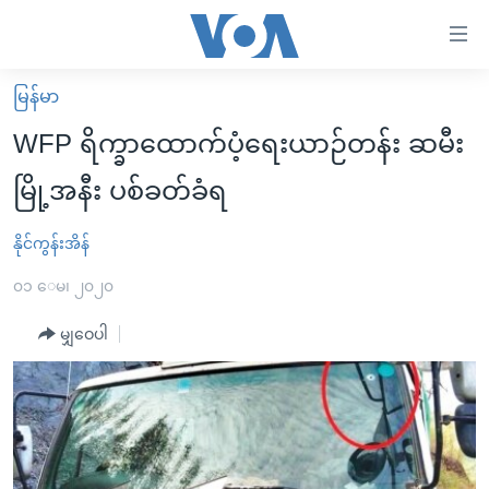
သုံး
ရ
လွယ်ကူ
မြန်မာ
မူလစာမျက်နှာ
စေ
WFP ရိက္ခာထောက်ပံ့ရေးယာဉ်တန်း ဆမီး
မြန်မာ
သည့်
မြို့အနီး ပစ်ခတ်ခံရ
ကမ္ဘာ့သတင်းများ
Link
ဗွီဒီယို
နိုင်ငံတကာ
နိုင်ကွန်းအိန်
များ
သတင်းလွတ်လပ်ခွင့်
အမေရိကန်
၀၁ ေမ၊ ၂၀၂၀
ပင်မ
ရပ်ဝန်းတခု လမ်းတခု အလွန်
တရုတ်
အကြောင်းအရာ
မျှဝေပါ
သို့
အင်္ဂလိပ်စာလေ့လာမယ်
အစ္စရေး-ပါလက်စတိုင်း
ကျော်
အပတ်စဉ်ကဏ္ဍများ
အမေရိကန်သုံးအီဒီယံ
ကြည့်
ရေဒီယိုနှင့်ရုပ်သံ အချက်အလက်များ
မကြေးမုံရဲ့ အင်္ဂလိပ်စာ
ရေဒီယို
ရန်
ပင်မ
ရေဒီယို/တီဗွီအစီအစဉ်
ရုပ်ရှင်ထဲက အင်္ဂလိပ်စာ
တီဗွီ