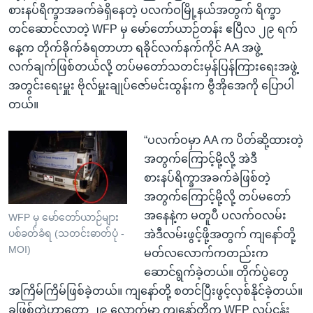
စားနပ်ရိက္ခာအခက်ခဲရှိနေတဲ့ ပလက်ဝမြို့နယ်အတွက် ရိက္ခာ
တင်ဆောင်လာတဲ့ WFP မှ မော်တော်ယာဉ်တန်း ဧပြီလ ၂၉ ရက်
နေ့က တိုက်ခိုက်ခံရတာဟာ ရခိုင်လက်နက်ကိုင် AA အဖွဲ့
လက်ချက်ဖြစ်တယ်လို့ တပ်မတော်သတင်းမှန်ပြန်ကြားရေးအဖွဲ့
အတွင်းရေးမှူး ဗိုလ်မှူးချုပ်ဇော်မင်းထွန်းက ဗွီအိုအေကို ပြောပါ
တယ်။
“ပလက်ဝမှာ AA က ပိတ်ဆို့ထားတဲ့
အတွက်ကြောင့်မို့လို့ အဲဒီ
စားနပ်ရိက္ခာအခက်ခဲဖြစ်တဲ့
အတွက်ကြောင့်မို့လို့ တပ်မတော်
အနေနဲ့က မတူပီ ပလက်ဝလမ်း
WFP မှ မော်တော်ယာဉ်များ
ပစ်ခတ်ခံရ (သတင်းဓာတ်ပုံ -
အဲဒီလမ်းဖွင့်ဖို့အတွက် ကျနော်တို့
MOI)
မတ်လလောက်ကတည်းက
ဆောင်ရွက်ခဲ့တယ်။ တိုက်ပွဲတွေ
အကြိမ်ကြိမ်ဖြစ်ခဲ့တယ်။ ကျနော်တို့ စတင်ပြီးဖွင့်လှစ်နိုင်ခဲ့တယ်။
ခုဖြစ်တဲ့ဟာတော့ ၂၉ လောက်မှာ ကျနော်တို့က WFP လုပ်ငန်း