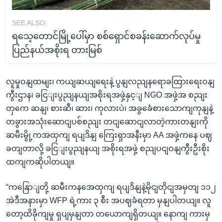
SEE ALSO:
ရသေ့တောင်မြို့ပေါ်မှာ စစ်ရှောင်စခန်းဆောက်လုပ်မှု
ပြည်နယ်အစိုးရ တားမြစ်
လူမှုဝနျထမျး၊ ကယျဆယျရေးနဲ့ ပွနျလညျနရောခထြားရေးဝနျ
ကွီးဌာန၊ ခငြျးပွညျနယျအစိုးရအဖှဲ့နှင့ျ NGO အဖှဲ့အ စညျး
တှကေ ဆနျ၊ စားဆီ၊ ဆား၊ ကုလားပဲ၊ အခွခေံစားသောကျကုနျနဲ့
တခွားအသုံးဆောငျပစ်စညျး တငျဆောငျလာတဲ့ကားတနျးကို
ဆမီးမွို့ကအထှကျ ရပျဒိနျ ကြေးရှာအနီးမှာ AA အဖှဲ့ကနေ ပဈ
ခတျတာလို့ ခငြျးပွညျနယျ အစိုးရအဖှဲ့ စညျပငျဝနျကွီးဦးစိုး
ထကျကဆိုပါတယျ။
“ကနြောျတို့ ဆမီးကနအေထှကျ ရပျဒိနျနဲ့မိုငျတိုငျအမှတျ ၁၁၂
အဲဒီအနားမှာ WFP ရဲ့ကား ၃ စီး အပဈခံရတာ မှနျပါတယျ။ လူ
တော့ထိခိုကျမှု ရှပျမှနျတာ တယောကျရှိတယျ။ နောကျ ကားမှ