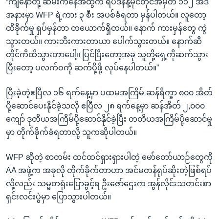
“ကျနော်တို့ ဆမီးကနေအထွက် ရပ်ဒိန်နဲ့မိုင်တိုင်အမှတ် ၁၁၂ အဲဒီ
အနားမှာ WFP ရဲ့ကား ၃ စီး အပစ်ခံရတာ မှန်ပါတယ်။ လူတော့
ထိခိုက်မှု ရှပ်မှန်တာ တယောက်ရှိတယ်။ နောက် ကားမှန်တွေ ကွဲ
သွားတယ်။ ကားဘီးကားတာယာ ပေါက်သွားတယ်။ နောက်ဆီ
တိုင်ကီထိသွားတာပေါ့။ ပြင်ပြီးတော့အခု သူတို့ရှေ့ကိုဆက်သွား
ပြီးတော့ ပလက်ဝကို ဆက်ပို့ဖို့ လုပ်နေပါတယ်။”
ပြီးခဲ့တဲ့ဧပြီလ ၁၆ ရက်နေ့မှာ ပထမအကြိမ် ဆန်ရိက္ခာ ၈၀၀ အိတ်
ပို့ဆောင်ပေးနိုင်ခဲ့သလို ဧပြီလ ၂၈ ရက်နေ့မှာ ဆန်အိတ် ၂,၀၀၀
ကျော် ဒုတိယအကြိမ်ပို့ဆောင်နိုင်ခဲ့ပြီး တတိယအကြိမ်ပို့ဆောင်မှု
မှာ တိုက်ခိုက်ခံရတာလို့ သူကဆိုပါတယ်။
WFP ဆိုတဲ့ စာတမ်း ထင်ထင်ရှားရှားပါတဲ့ မော်တော်ယာဉ်တွေကို
AA အဖွဲ့က အခုလို တိုက်ခိုက်တာဟာ အင်မတန်ရုပ်ဆိုးတဲ့ဖြစ်ရပ်
လို့လည်း သမ္မတရုံးပြောခွင့်ရ ဦးဇော်ဌေးက အွန်လိုင်းသတင်းစာ
ရှင်းလင်းပွဲမှာ ပြောသွားပါတယ်။