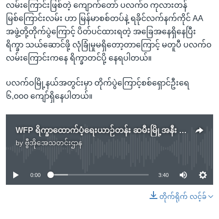
လမ်းကြောင်းဖြစ်တဲ့ ကျောက်တော် ပလက်၀ ကုလားတန်
မြစ်ကြောင်းလမ်း ဟာ မြန်မာစစ်တပ်နဲ့ ရခိုင်လက်နက်ကိုင် AA
အဖွဲ့တို့တိုက်ပွဲကြောင့် ပိတ်ပင်ထားရတဲ့ အခြေအနေရှိနေပြီး
ရိက္ခာ သယ်ဆောင်ဖို့ လုံခြုံမှုမရှိတော့တာကြောင့် မတူပီ ပလက်ဝ
လမ်းကြောင်းကနေ ရိက္ခာတင်ပို့ နေရပါတယ်။
ပလက်ဝမြို့နယ်အတွင်းမှာ တိုက်ပွဲကြောင့်စစ်ရှောင်ဦးရေ
၆,၀၀၀ ကျော်ရှိနေပါတယ်။
WFP ရိက္ခာထောက်ပံ့ရေးယာဉ်တန်း ဆမီးမြို့အနီး ပစ်ခတ်ခံရ
by
ဗွီအိုအေသတင်းဌာန
No media source currently available
0:00
3:40
တိုက်ရိုက် လင့်ခ်