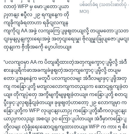
ပစ်ခတ်ခံရ (သတင်းဓာတ်ပုံ -
လာတဲ့ WFP မှ မောျတောျယာ
MOI)
ဉျတနျး ဧပွီလ ၂၉ ရကျနေ့က တို
ကျခိုကျခံရတာဟာ ရခိုငျလကျန
ကျကိုငျ AA အဖှဲ့ လကျခကြျဖွဈတယျလို့ တပျမတောျသတ
ငျးမှနျပွနျကွားရေးအဖှဲ့ အတှငျးရေးမှူး ဗိုလျမှူးခြုပျဇောျမငျး
ထှနျးက ဗှီအိုအကေို ပွောပါတယျ။
“ပလကျဝမှာ AA က ပိတျဆို့ထားတဲ့အတှကျကွောင့ျမို့လို့ အဲဒီ
စားနပျရိက်ခာအခကျခဲဖွဈတဲ့အတှကျကွောင့ျမို့လို့ တပျမ
တောျအနနေဲ့က မတူပီ ပလကျဝလမျး အဲဒီလမျးဖှင့ျဖို့အတှ
ကျ ကနြောျတို့ မတျလလောကျကတညျးက ဆောငျရှကျခဲ့တ
ယျ။ တိုကျပှဲတှေ အကွိမျကွိမျဖွဈခဲ့တယျ။ ကနြောျတို့ စတငျ
ပွီးဖှင့ျလှဈနိုငျခဲ့တယျ။ ခုဖွဈတဲ့ဟာတော့ ၂၉ လောကျမှာ က
နြောျတို့က WFP လုပျငနျးယာဉျ ကနြောျတို့ဆီကလုပျငနျး
ယာဉျကလညျး အစငျး ၃၀ ကြောျပါတယျ။ အဲဒီမှာကနြောျ
တို့လမျး လုံခွုံရေးဆောငျရှကျထားတယျ။ WFP က ကား ၅ စီး