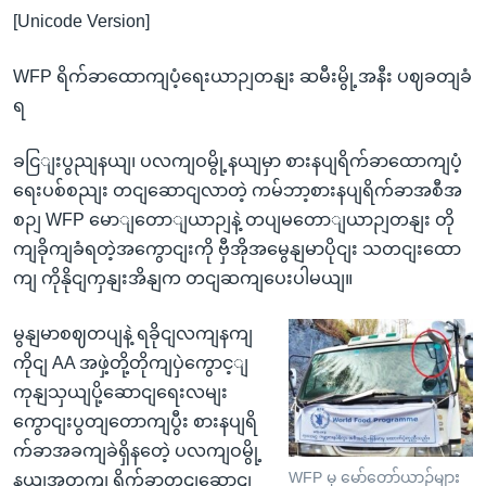
[Unicode Version]
WFP ရိက်ခာထောကျပံ့ရေးယာဉျတနျး ဆမီးမွို့အနီး ပဈခတျခံ
ရ
ခငြျးပွညျနယျ၊ ပလကျဝမွို့နယျမှာ စားနပျရိက်ခာထောကျပံ့
ရေးပစ်စညျး တငျဆောငျလာတဲ့ ကမ်ဘာ့စားနပျရိက်ခာအစီအ
စဉျ WFP မောျတောျယာဉျနဲ့ တပျမတောျယာဉျတနျး တို
ကျခိုကျခံရတဲ့အကွောငျးကို ဗှီအိုအမွေနျမာပိုငျး သတငျးထော
ကျ ကိုနိုငျကှနျးအိနျက တငျဆကျပေးပါမယျ။
မွနျမာစဈတပျနဲ့ ရခိုငျလကျနကျ
ကိုငျ AA အဖှဲ့တို့တိုကျပှဲကွောင့ျ
ကုနျသှယျပို့ဆောငျရေးလမျး
ကွောငျးပွတျတောကျပွီး စားနပျရိ
က်ခာအခကျခဲရှိနတေဲ့ ပလကျဝမွို့
WFP မှ မော်တော်ယာဉ်များ
နယျအတှကျ ရိက်ခာတငျဆောငျ