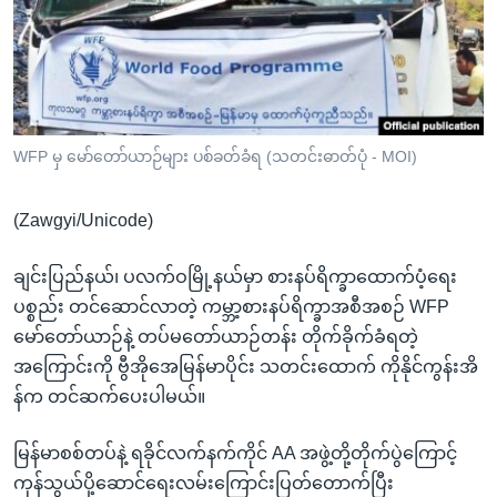
အ
သုတပဒေသာ အင်္ဂလိပ်စာ
ညွန်း
Learning English
စာမျက်နှာ
သို့
ဗွီအိုအေ လူမှုကွန်ယက်များ
ကျော်
ကြည့်
WFP မှ မော်တော်ယာဉ်များ ပစ်ခတ်ခံရ (သတင်းဓာတ်ပုံ - MOI)
ရန်
ဘာသာစကားများ
ရှာဖွေ
(Zawgyi/Unicode)
ရန်
နေရာ
ချင်းပြည်နယ်၊ ပလက်ဝမြို့နယ်မှာ စားနပ်ရိက္ခာထောက်ပံ့ရေး
သို့
ပစ္စည်း တင်ဆောင်လာတဲ့ ကမ္ဘာ့စားနပ်ရိက္ခာအစီအစဉ် WFP
ကျော်
မော်တော်ယာဉ်နဲ့ တပ်မတော်ယာဉ်တန်း တိုက်ခိုက်ခံရတဲ့
ရန်
အကြောင်းကို ဗွီအိုအေမြန်မာပိုင်း သတင်းထောက် ကိုနိုင်ကွန်းအိ
န်က တင်ဆက်ပေးပါမယ်။
မြန်မာစစ်တပ်နဲ့ ရခိုင်လက်နက်ကိုင် AA အဖွဲ့တို့တိုက်ပွဲကြောင့်
ကုန်သွယ်ပို့ဆောင်ရေးလမ်းကြောင်းပြတ်တောက်ပြီး