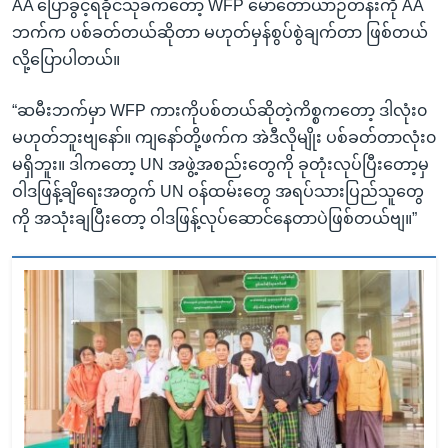
AA ပြောခွင့်ရခိုင်သုခကတော့ WFP မော်တော်ယာဉ်တန်းကို AA
ဘက်က ပစ်ခတ်တယ်ဆိုတာ မဟုတ်မှန်စွပ်စွဲချက်တာ ဖြစ်တယ်
လို့ပြောပါတယ်။
“ဆမီးဘက်မှာ WFP ကားကိုပစ်တယ်ဆိုတဲ့ကိစ္စကတော့ ဒါလုံး၀
မဟုတ်ဘူးဗျနော်။ ကျနော်တို့ဖက်က အဲဒီလိုမျိုး ပစ်ခတ်တာလုံး၀
မရှိဘူး။ ဒါကတော့ UN အဖွဲ့အစည်းတွေကို ခုတုံးလုပ်ပြီးတော့မှ
ဝါဒဖြန့်ချိရေးအတွက် UN ဝန်ထမ်းတွေ အရပ်သားပြည်သူတွေ
ကို အသုံးချပြီးတော့ ဝါဒဖြန့်လုပ်ဆောင်နေတာပဲဖြစ်တယ်ဗျ။”