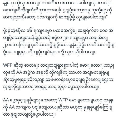
နျတှေ ကှဲသှားတယျ။ ကားဘီးကားတာယာ ပေါကျသှားတယျ။
နောကျဆီတိုငျကီထိသှားတာပေါ့။ ပွငျပွီးတော့အခု သူတို့ရှေ့ကို
ဆကျသှားပွီးတော့ ပလကျဝကို ဆကျပို့ဖို့ လုပျနပေါတယျ။”
ပွီးခဲ့တဲ့ဧပွီလ ၁၆ ရကျနေ့မှာ ပထမအကွိမျ ဆနျရိက်ခာ ၈၀၀ အိ
တျပို့ဆောငျပေးနိုငျခဲ့သလို ဧပွီလ ၂၈ ရကျနေ့မှာ ဆနျအိတျ
၂,၀၀၀ ကြောျ ဒုတိယအကွိမျပို့ဆောငျနိုငျခဲ့ပွီး တတိယအကွိမျ
ပို့ဆောငျမှုမှာ တိုကျခိုကျခံရတာလို့ သူကဆိုပါတယျ။
WFP ဆိုတဲ့ စာတမျး ထငျထငျရှားရှားပါတဲ့ မောျတောျယာဉျ
တှကေို AA အဖှဲ့က အခုလို တိုကျခိုကျတာဟာ အငျမတနျရုပျ
ဆိုးတဲ့ဖွဈရပျလို့လညျး သမ်မတရုံးပွောခှင့ျရ ဦးဇောျဌေးက
အှနျလိုငျးသတငျးစာရှငျးလငျးပှဲမှာ ပွောသှားပါတယျ။
AA ပွောခှင့ျရခိုငျသုခကတော့ WFP မောျတောျယာဉျတနျး
ကို AA ဘကျက ပဈခတျတယျဆိုတာ မဟုတျမှနျစှပျစှဲခကြျ
တာ ဖွဈတယျလို့ပွောပါတယျ။