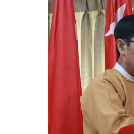
သုတပဒေသာ အင်္ဂလိပ်စာ
အ
ညွန်း
စာမျက်နှာ
သို့
ကျော်
ကြည့်
ရန်
ရှာဖွေ
ရန်
နေရာ
သို့
ကျော်
ရန်