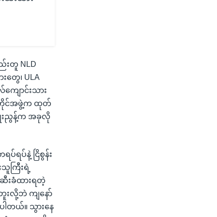
နည်းတူ NLD
းသားတွေ၊ ULA
ိုလ်ကျောင်းသား
ိုင်အဖွဲ့က ထုတ်
းညွန့်က အခုလို
ရပ်နဲ့ ငြိစွန်း
သူကြီးရဲ့
ဆီးခံထားရတဲ့
ူးလို့ဘဲ ကျနော်
နေပါတယ်။ သွားနေ