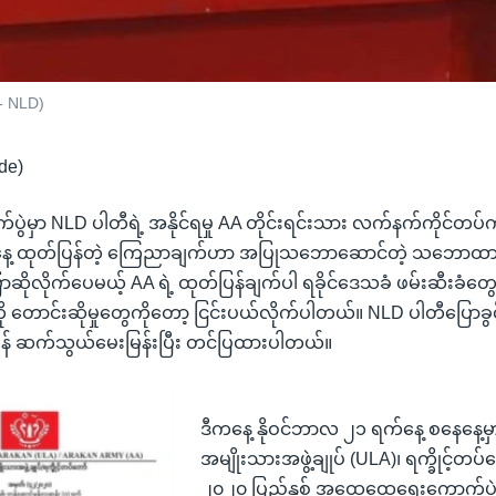
 - NLD)
de)
ွဲမှာ NLD ပါတီရဲ့ အနိုင်ရမှု AA တိုင်းရင်းသား လက်နက်ကိုင်တပ်
ကနေ့ ထုတ်ပြန်တဲ့ ကြေညာချက်ဟာ အပြုသဘောဆောင်တဲ့ သဘောထ
ုလိုက်ပေမယ့် AA ရဲ့ ထုတ်ပြန်ချက်ပါ ရခိုင်ဒေသခံ ဖမ်းဆီးခံတွေ
ု တောင်းဆိုမှုတွေကိုတော့ ငြင်းပယ်လိုက်ပါတယ်။ NLD ပါတီပြောခွ
ဆုမွန် ဆက်သွယ်မေးမြန်းပြီး တင်ပြထားပါတယ်။
ဒီကနေ့ နိုဝင်ဘာလ ၂၁ ရက်နေ့ စနေနေ့မှာ 
အမျိုးသားအဖွဲ့ချုပ် (ULA)၊ ရက္ခိုင့်တ
၂၀၂၀ ပြည့်နှစ် အထွေထွေရွေးကောက်ပွဲမ