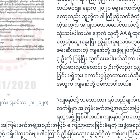
တယ်ခင်ဗျ။ နောက် ၂၀၂၀ ရွေးကောက်ပွဲန
တော့လည်း သူတို့က ဒါ ကြိုဆိုလက်ခံတဲ
တဲ့အတွက် အပြုသဘောဆောင်တယ်လို့ က
သုံးသပ်ပါတယ်။ နောက် သူတို့ AA ရဲ့ထုတ
တွေ့ဆုံဆွေးနွေးပြီး ညှိနှိုင်းမှုရလဒ်တွေ
ဖမ်းဆီးထားတဲ့ ကျနော်တို့ အဖွဲ့ချုပ်ကိ
၃ ဦးကို ပြန်ပြီး လွှတ်ပေးပါမယ်ဆိုတာ 
ကိုယ်စားလှယ်လောင်း ၃ ဦးကိုလည်း ညှဉ်
ခြင်း မရှိဘူး၊ ကောင်းမွန်စွာထားတယ်ဆိ
အတွက် ကျနော်တို့ ဝမ်းသာပါတယ်။
“ကျနော်တို့ သဘောထား ရပ်တည်ချက်
ျက်။ (နိုဝင်ဘာ ၂၁၊ ၂၀၂၀)
လက်ရှိမှာ အကြမ်းဖက်အဖွဲ့အစည်းအဖ
ရတဲ့အဖွဲ့ ဖြစ်ပါတယ်။ ကျနော်တို့ကတော့
က် အကြမ်းဖက်အဖွဲ့အစည်းအဖြစ် ကြေညာထားခြင်းခံရတဲ့ အဖွဲ့အစည
ခွင့် မရှိပါဘူးခင်ဗျ။ ဒါကြောင့် ညှိနှိုင်းဆွေးနွေးခွင့်ရှိတဲ့ အစိုးရ၊ ငြိမ်