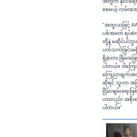
အတွက် နိုင်ငံရေး
စေမယ့် လမ်းစ
"အထူးသဖြင့် AA
ပစ်အခတ် ရပ်စဲထ
တို့နဲ့ မဆိုင်ပါ
ပတ်သက်ခြင်းမရှိ
ရှိခဲ့တာ၊ ခြိမ
ပါတယ်။ ဒါကြောင့
ကြေညာချက်အတိုင်
ဆိုရင် သူဟာ အ
ငြိမ်းချမ်းရေးဖ
ဟာလည်း အစိုးရအ
ပါတယ်။"