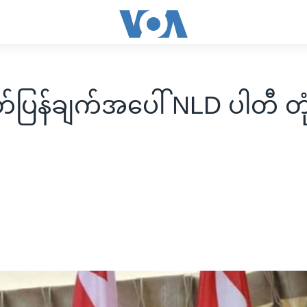
်ပြန်ချက်အပေါ် NLD ပါတီ တုံ့