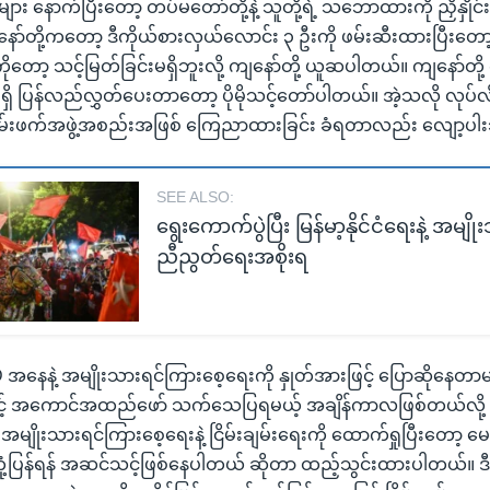
ား နောက်ပြီးတော့ တပ်မတော်တို့နဲ့ သူတို့ရဲ့ သဘောထားကို ညှိနှိုင်
ာ်တို့ကတော့ ဒီကိုယ်စားလှယ်လောင်း ၃ ဦးကို ဖမ်းဆီးထားပြီးတော့ 
တော့ သင့်မြတ်ခြင်းမရှိဘူးလို့ ကျနော်တို့ ယူဆပါတယ်။ ကျနော်တို့
်မရှိ ပြန်လည်လွှတ်ပေးတာတော့ ပိုမိုသင့်တော်ပါတယ်။ အဲ့သလို လုပ်လိ
ြမ်းဖက်အဖွဲ့အစည်းအဖြစ် ကြေညာထားခြင်း ခံရတာလည်း လျော့ပါးသ
SEE ALSO:
ရွေးကောက်ပွဲပြီး မြန်မာ့နိုင်ငံရေးနဲ့ အမျို
ညီညွတ်ရေးအစိုးရ
ေနဲ့ အမျိုးသားရင်ကြားစေ့ရေးကို နှုတ်အားဖြင့် ပြောဆိုနေတ
့် အကောင်အထည်ဖော် သက်သေပြရမယ့် အချိန်ကာလဖြစ်တယ်လို့ 
အမျိုးသားရင်ကြားစေ့ရေးနဲ့ ငြိမ်းချမ်းရေးကို ထောက်ရှုပြီးတော့ မ
ုံ့ပြန်ရန် အဆင်သင့်ဖြစ်နေပါတယ် ဆိုတာ ထည့်သွင်းထားပါတယ်။ ဒီလိ