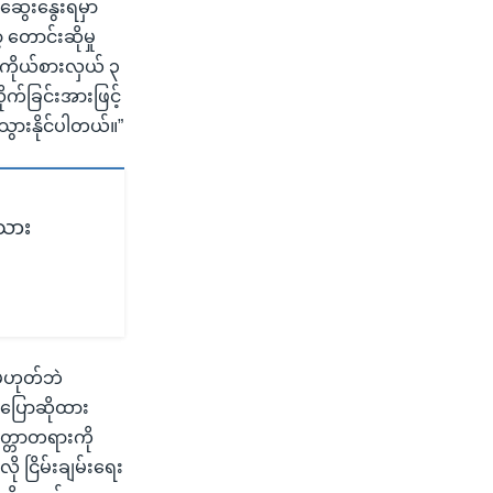
းဆွေးနွေးရမှာ
တောင်းဆိုမှု
 ကိုယ်စားလှယ် ၃
ုက်ခြင်းအားဖြင့်
ွားနိုင်ပါတယ်။”
းသား
ာမဟုတ်ဘဲ
ပြောဆိုထား
ေတ္တာတရားကို
ု ငြိမ်းချမ်းရေး