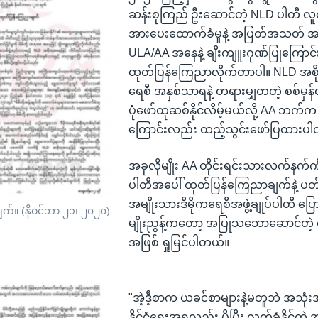
ဆန်းစုကြည် ဦးဆောင်တဲ့ NLD ပါတီ လူ
အားပေးထောက်ခံမှုနဲ့ အပြတ်အသတ် အနို
ULA/AA အနေနဲ့ ချီးကျူးဂုဏ်ပြုကြေ
ထုတ်ပြန်ကြေညာလိုက်တာပါ။ NLD အစိုး
ရေစီ အနှစ်သာရနဲ့ တရားမျှတတဲ့ စစ်မှန်
ပုံဖော်ထုဆစ်နိုင်လိမ့်မယ်လို့ AA ဘက်က မ
ကြောင်းလည်း ထည့်သွင်းဖော်ပြထားပ
အခုလိုမျိုး AA တိုင်းရင်းသားလက်နက်ကို
ပါတီအပေါ် ထုတ်ပြန်ကြေညာချက်နဲ့ ပ
အမျိုးသားဒီမိုကရေစီအဖွဲ့ချုပ်ပါတီ ပြေ
ျက်။ (နိုဝင်ဘာ ၂၁၊ ၂၀၂၀)
မျိုးညွန့်ကတော့ အပြုသဘောဆောင်တဲ့ 
အဖြစ် ရှုမြင်ပါတယ်။
"အဲ့ဒီ့စာက ယခင်စာများနဲ့မတူဘဲ အသု
နိုင်ငံရေးအရလည်း ပိုပြီး လက်ခံနိုင်တဲ့