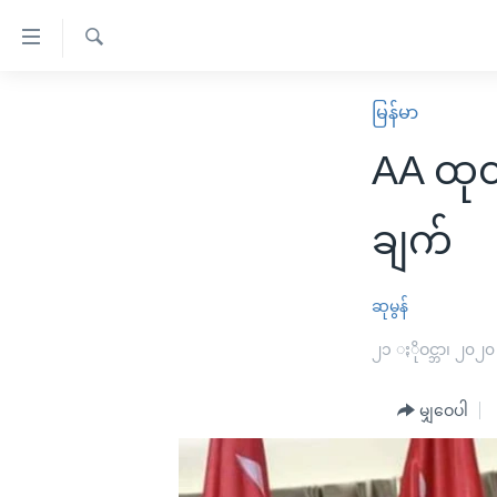
သုံး
ရ
ရှာဖွေ
လွယ်ကူ
မူလစာမျက်နှာ
မြန်မာ
ရ
စေ
မြန်မာ
လာ
AA ထုတ
သည့်
ဒ်
ကမ္ဘာ့သတင်းများ
Link
ဗွီဒီယို
နိုင်ငံတကာ
ချက်
များ
သတင်းလွတ်လပ်ခွင့်
အမေရိကန်
ပင်မ
ရပ်ဝန်းတခု လမ်းတခု အလွန်
တရုတ်
ဆုမွန်
အကြောင်းအရာ
အင်္ဂလိပ်စာလေ့လာမယ်
အစ္စရေး-ပါလက်စတိုင်း
၂၁ ႏိုဝင္ဘာ၊ ၂၀၂၀
သို့
အပတ်စဉ်ကဏ္ဍများ
အမေရိကန်သုံးအီဒီယံ
ကျော်
မျှဝေပါ
ကြည့်
ရေဒီယိုနှင့်ရုပ်သံ အချက်အလက်များ
မကြေးမုံရဲ့ အင်္ဂလိပ်စာ
ရေဒီယို
ရန်
ရေဒီယို/တီဗွီအစီအစဉ်
ရုပ်ရှင်ထဲက အင်္ဂလိပ်စာ
တီဗွီ
ပင်မ