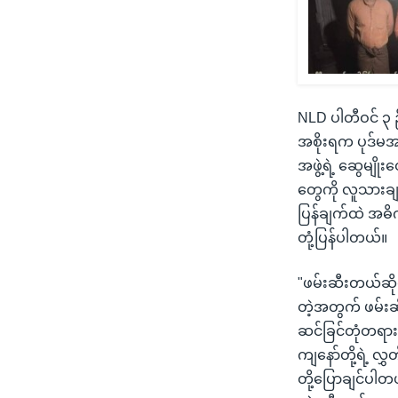
NLD ပါတီဝင် ၃ 
အစိုးရက ပုဒ်မအမ
အဖွဲ့ရဲ့ ဆွေမျိ
တွေကို လူသားချင
ပြန်ချက်ထဲ အဓိ
တုံ့ပြန်ပါတယ်။
"ဖမ်းဆီးတယ်ဆို
တဲ့အတွက် ဖမ်းဆီ
ဆင်ခြင်တုံတရာ
ကျနော်တို့ရဲ့ လ
တို့ပြောချင်ပါ