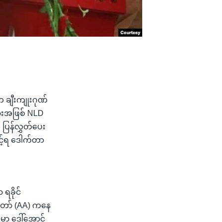
က ချီးကျုးဂုဏ်
ားအဖြစ် NLD
 ပြန်လွှတ်ပေး
င့်ရ ဒေါက်တာ
ရခိုင်
ပ်တော် (AA) ကနေ
ှာ ဒေါ်အောင်