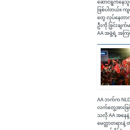
ဆောင်ရွက်နေသူမျ
ဖြစ်ပါတယ်။ ကျနေ
တွေ လုပ်နေတာကို
ဦးကို ခြွင်းချက
AA အဖွဲ့ရဲ့ အက
AA ဘက်က NLD အန
လက်တွေ့အားဖြင
သလို AA အနေနဲ့ 
မေတ္တာတရားနဲ့ တ