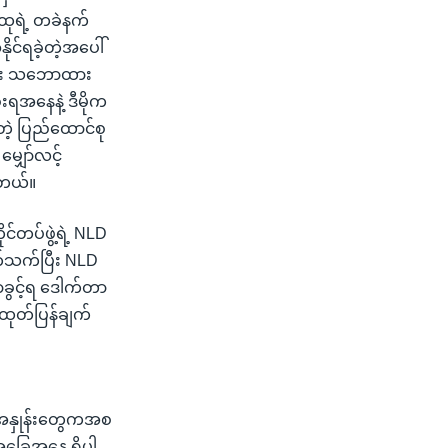
ထုရဲ့ တခဲနက်
င်ရခဲ့တဲ့အပေါ်
ာင်း သဘောထား
ရအနေနဲ့ ဒီမိုက
တဲ့ ပြည်ထောင်စု
ျှော်လင့်
ါတယ်။
င်တပ်ဖွဲ့ရဲ့ NLD
တ်သက်ပြီး NLD
ာခွင့်ရ ဒေါက်တာ
ထုတ်ပြန်ချက်
ံးအနှုန်းတွေကအစ
 အခြေအနေ ရှိပါ