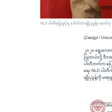
NLD ပါတီပြောခွင့်ရ ဒေါက်တာမျိုးညွန့်။ (ဓာတ်ပုံ
(Zawgyi / Unico
၂၀၂၀ ရွေးကောက်ပ
ပြုတယ်လို့ ဒီ
ပါတီဘက်က ပြောဆိ
ရေး NLD ပါတီကိ
မျိုးညွန့်ကို မ