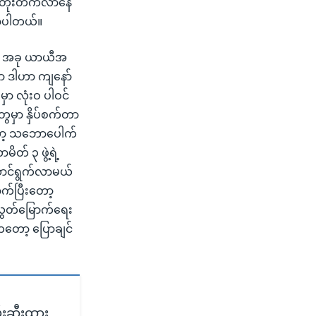
ရေး တိုးတက်လာနေ
ာပါတယ်။
ယ်။ အခု ယာယီအ
ာ ဒါဟာ ကျနော်
မှာ လုံးဝ ပါဝင်
ွေမှာ နှိပ်စက်တာ
တော့ သဘောပေါက်
တ် ၃ ဖွဲ့ရဲ့
 ဆောင်ရွက်လာမယ်
က်ပြီးတော့
 လွတ်မြောက်ရေး
ကတော့ ပြောချင်
မ်းဆီးထား