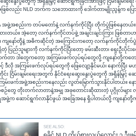
ဆွေးနွေးပွဲတွေကို အရှိန်မြှင့် ဆောင်ရွက်ခြင်းအားဖြင့် ငြိမ်းချမ်း
အဖြစ်လည်း NLD ဘက်က သဘောထားကို ဒေါက်တာမျိုးညွန့်က ပြေ
 အဖွဲ့အစည်းက တပ်မတော်နဲ့ လက်နက်ကိုင်ပြီး တိုက်ပွဲဖြစ်နေတ
ားတယ်။ အဲ့တော့ လက်နက်ကိုင်တပ်ဖွဲ့ အချင်းချင်းကြား ဖြစ်တာဟ
ဘူး။ ကျနော်တို့နဲ့ အဓိကဆိုင်တဲ့ အကြောင်းကတော့ လက်နက်ကိုင်တိုက်ပွဲ
တဲ့ ပြည်သူများကို လက်နက်ကိုင်ပြီးတော့ ဖမ်းဆီးတာ၊ ရှေးဦးပိုင်းတ
်းခြောက်တာ ဒါတွေကတော့ အကြမ်းဖက်လုပ်ရပ်တွေလို့ ကျနော်တို့က
် ဒီလို အကြမ်းဖက်လုပ်ရပ်တွေကို ဖြေလျော့နိုင်မယ်၊ နောက်ပြီး မဟာမိ
း ငြိမ်းချမ်းရေးအတွက် နိုင်ငံရေးဆွေးနွေးပွဲတွေကို အရှိန်မြှင့်
ကြမ်းဖက်အဖွဲ့အစည်းကနေလည်း လွတ်မြောက်သွားနိုင်ပါတယ်။ နော
ြစ်စဉ်တွေ တိုးတက်လာတာနဲ့အမျှ အခုတောင်းဆိုထားတဲ့ ပုဂ္ဂိုလ်များ
ဖွဲ့က ဆောင်ရွက်လာနိုင်ဖွယ် အခြေအနေ ရှိပါတယ်လို့ ကျနော်တို့
SEE ALSO:
ရခိုင် NLD ကိုယ်စားလှယ်လောင်း ၃ ဦးဖ