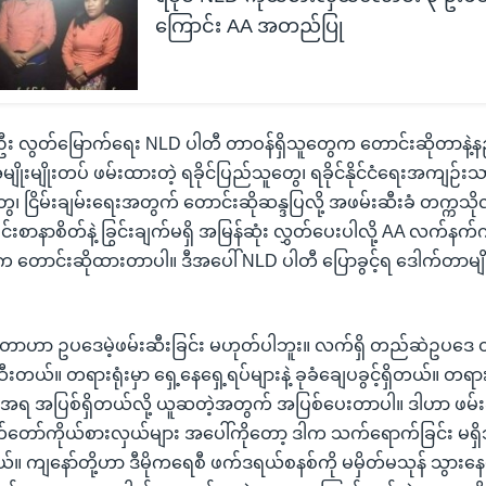
ကြောင်း AA အတည်ပြု
ဦး လွတ်မြောက်ရေး NLD ပါတီ တာဝန်ရှိသူတွေက တောင်းဆိုတာနဲ့
ျိုးမျိုးတပ် ဖမ်းထားတဲ့ ရခိုင်ပြည်သူတွေ၊ ရခိုင်နိုင်ငံရေးအကျဉ်
ုးတွေ၊ ငြိမ်းချမ်းရေးအတွက် တောင်းဆိုဆန္ဒပြလို့ အဖမ်းဆီးခံ တက္ကသ
်းစာနာစိတ်နဲ့ ခြွင်းချက်မရှိ အမြန်ဆုံး လွှတ်ပေးပါလို့ AA လက်နက်က
က တောင်းဆိုထားတာပါ။ ဒီအပေါ် NLD ပါတီ ပြောခွင့်ရ ဒေါက်တာမျို
တာဟာ ဥပဒေမဲ့ဖမ်းဆီးခြင်း မဟုတ်ပါဘူး။ လက်ရှိ တည်ဆဲဥပဒေ တရပ်
းတယ်။ တရားရုံးမှာ ရှေ့နေရှေ့ရပ်များနဲ့ ခုခံချေပခွင့်ရှိတယ်။ တရား
းအရ အပြစ်ရှိတယ်လို့ ယူဆတဲ့အတွက် အပြစ်ပေးတာပါ။ ဒါဟာ ဖမ်း
ွှတ်တော်ကိုယ်စားလှယ်များ အပေါ်ကိုတော့ ဒါက သက်ရောက်ခြင်း မရှိဘ
တယ်။ ကျနော်တို့ဟာ ဒီမိုကရေစီ ဖက်ဒရယ်စနစ်ကို မမှိတ်မသုန် သွား