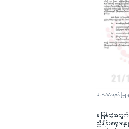
ULA/AA ထုတ်ပြန်ခ
ခု ဖြစ်တဲ့အတွ
ညှိနှိုင်းဆွေးနွေး