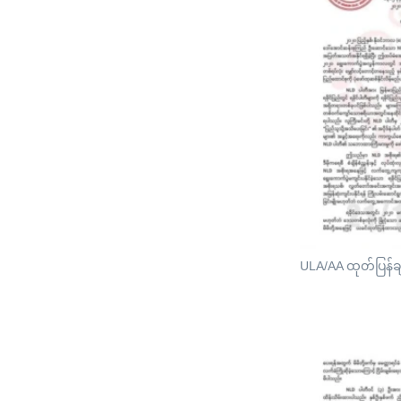
ULA/AA ထုတ်ပြန်ခ