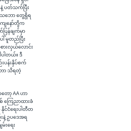
ဲ့ ပတ်သက်ပြီး
့သဘော တွေ့ရှိရ
ျနော်တို့က
်ပြန်ချက်မှာ
ပေါ် မူတည်ပြီး
ုယ်စားလှယ်လောင်း
ပါပါတယ်။ ဒီ
းပန်းနှိပ်စက်
ုတာ သိရတဲ့
ကတော့ AA ဟာ
ြစ် ကြေညာထားခံ
 နိုင်ငံရေးပါတီတ
်းနဲ့ ဥပဒေအရ
းချမ်းရေး