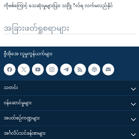
ကိုဗစ်ကြောင့် သေဆုံးမှုများပြား သင်္ဂြု ိလ်ရ လက်မလည်နိုင်
အခြားဖတ်ရှုစရာများ
ဗွီအိုအေ လူမှုကွန်ယက်များ
သတင်း
၀န်ဆောင်မှုများ
အပတ်စဉ်ကဏ္ဍများ
အင်္ဂလိပ်သင်ခန်းစာများ