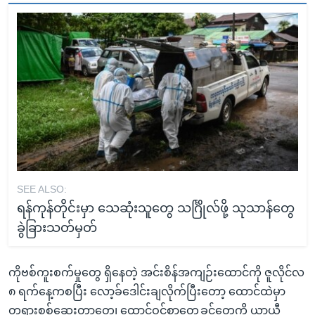
SEE ALSO:
ရန်ကုန်တိုင်းမှာ သေဆုံးသူတွေ သင်္ဂြိုလ်ဖို့ သုသာန်တွေ
ခွဲခြားသတ်မှတ်
ကိုဗစ်ကူးစက်မှုတွေ ရှိနေတဲ့ အင်းစိန်အကျဉ်းထောင်ကို ဇူလိုင်လ
၈ ရက်နေ့ကစပြီး လော့ခ်ဒေါင်းချလိုက်ပြီးတော့ ထောင်ထဲမှာ
တရားစစ်ဆေးတာတွေ၊ ထောင်ဝင်စာတွေ့ခွင့်တွေကို ယာယီ