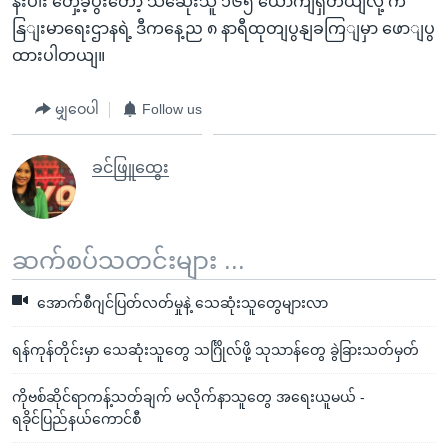
နီးပါး တှေ့ခဲ့ပွီးတော့ သဆေုံးသူ ၁၆၅ ယောကျရှိတယျလို့ က
နြျးမာရေးဌာနရဲ့ ဒီကနေ့ည ၈ နာရီထုတျပွနျခကြျမှာ ဖောျပွ
ထားပါတယျ။
မျှဝေပါ
Follow us
ခင်ဖြူထွေး
ဆက်စပ်သတင်းများ ...
အောက်စီဂျင်ပြတ်လတ်မှုနဲ့ သေဆုံးသူတွေများလာ
ရန်ကုန်တိုင်းမှာ သေဆုံးသူတွေ သင်္ဂြိုလ်ဖို့ သုသာန်တွေ ခွဲခြားသတ်မှတ်
ကိုဗစ်ဆိုင်ရာကန့်သတ်ချက် မလိုက်နာသူတွေ အရေးယူမယ် -
ရခိုင်ပြည်နယ်ကောင်စီ