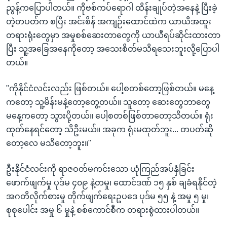
ညွန့်ကပြောပါတယ်။ ကိုဗစ်ကပ်ရောဂါ ထိန်းချုပ်တဲ့အနေနဲ့ ပြီးခဲ့
တဲ့တပတ်က စပြီး အင်းစိန် အကျဉ်းထောင်ထဲက ယာယီအထူး
တရားရုံးတွေမှာ အမှုစစ်ဆေးတာတွေကို ယာယီရပ်ဆိုင်းထားတာ
ပြီး သူ့အခြေအနေကိုတော့ အသေးစိတ်မသိရသေးဘူးလို့ပြောပါ
တယ်။
"ကိုနိုင်ငံလင်းလည်း ဖြစ်တယ်။ ပေါ့စတစ်တော့ဖြစ်တယ်။ မနေ့
ကတော့ သူ့မိန်းမနဲ့တော့တွေ့တယ်။ သူတော့ ဆေးတွေဘာတွေ
မနေ့ကတော့ သွားပို့တယ်။ ပေါ့စတစ်ဖြစ်တာတော့သိတယ်။ ရုံး
ထုတ်နေရင်တော့ သိဦးမယ်။ အခုက ရုံးမထုတ်ဘူး... တပတ်ဆို
တော့လေ မသိတော့ဘူး။"
ဦးနိုင်ငံလင်းကို ရာဇဝတ်မကင်းသော ယုံကြည်အပ်နှံခြင်း
ဖောက်ဖျက်မှု ပုဒ်မ ၄၀၉ နဲ့တမှု၊ ထောင်ဒဏ် ၁၅ နှစ် ချခံရနိုင်တဲ့
အဂတိလိုက်စားမှု တိုက်ဖျက်ရေးဥပဒေ ပုဒ်မ ၅၅ နဲ့ အမှု ၅ မှု၊
စုစုပေါင်း အမှု ၆ မှုနဲ့ စစ်ကောင်စီက တရားစွဲထားပါတယ်။