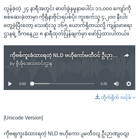
လွန်ခဲ့တဲ့ ၂၄ နာရီအတွင်း ဓာတ်ခွဲနမူနာပေါင်း ၁၁,၀၀၀ ကျော်ကို
စစ်ဆေးခဲ့တာမှာ ကိုရိုနာဗိုင်းရပ်စ်ပိုး ကူးစက်သူ ၄,၂၀၀ နီးပါး
တွေ့ခဲ့ပြီးတော့ သေဆုံးသူ ၁၆၅ ယောက်ရှိတယ်လို့ ကျန်းမာရေး
ဌာနရဲ့ ဒီကနေ့ည ၈ နာရီထုတ်ပြန်ချက်မှာ ဖော်ပြထားပါတယ်။
ကိုဗစ်ကူးခံထားရတဲ့ NLD ဗဟိုကော်မတီဝင် ဦးဉာဏ်ဝင်း ICU မှာ ကုသမှုခံယူနေ
by
ဗွီအိုအေသတင်းဌာန
No media source currently available
0:00
3:25
တိုက်ရိုက် လင့်ခ်
[Unicode Version]
ကိုဗဈကူးခံထားရတဲ့ NLD ဗဟိုကောျမတီဝငျ ဦးဉာဏျဝငျး