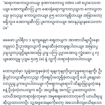
"ဆရာကကောငျးတယျ၊ ခုဏကတောငျ video call ပွောသေးတ
ယျ။ အောကျဆီဂငြျက ဆေးရုံရောကျကတညျးက ကောငျးတ
ယျ၊ ခုလညျး ကောငျးတယျ။ ၉၅ လောကျရှိတယျ။ အဖြားတော့
မရှိဘူး။ အောကျဆီဂငြျကောငျးတယျ။ အားနညျးနသေေးတာ
ပဲ။"
ဖဖေောျဝါရီလ ၁ ရကျနေ့မှာ စဈတပျက အာဏာသိမျးပွီးနော
ကျမှာပဲ ဦးဉာဏျဝငျးကို ဖမျးဆီးခဲ့တာဖွဈပါတယျ။ အမြားပွ
ညျသူတညျငွိမျအေးခမြျးမှု ပကြျပွားအောငျ လှုံ့ဆောျ လု
ပျဆောငျမှု ပုဒျမ ၅၀၅ (ခ) နဲ့ သူ့ကို တရားစှဲထားပါတယျ။
ထောငျထဲမှာ သူနဲ့အတူနခေဲ့တဲ့ ရနျကုနျတိုငျးလူမှုရေးဝနျကွီး ဦး
နိုငျငံလငျးဆီမှာလညျး ကိုဗဈပိုးတှေ့ရှိခဲ့တယျလို့ ဒေါျစနျးမာ
လာညှန့ျကပွောပါတယျ။ ကိုဗဈကပျရောဂါ ထိနျးခြုပျတဲ့အန
နေဲ့ ပွီးခဲ့တဲ့တပတျက စပွီး အငျးစိနျ အကဉြျးထောငျထဲက
ယာယီအထူးတရားရုံးတှမှော အမှုစဈဆေးတာတှကေို ယာယီရပျ
ဆိုငျးထားတာပွီး သူ့အခွအေနကေိုတော့ အသေးစိတျမသိရသေး