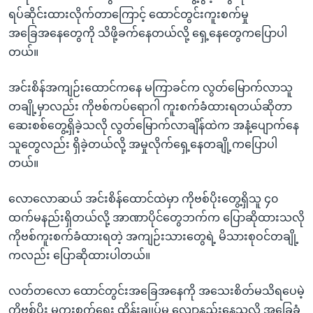
ရပ်ဆိုင်းထားလိုက်တာကြောင့် ထောင်တွင်းကူးစက်မှု
အခြေအနေတွေကို သိဖို့ခက်နေတယ်လို့ ရှေ့နေတွေကပြောပါ
တယ်။
အင်းစိန်အကျဉ်းထောင်ကနေ မကြာခင်က လွတ်မြောက်လာသူ
တချို့မှာလည်း ကိုဗစ်ကပ်ရောဂါ ကူးစက်ခံထားရတယ်ဆိုတာ
ဆေးစစ်တွေ့ရှိခဲ့သလို လွတ်မြောက်လာချိန်ထဲက အနံ့ပျောက်နေ
သူတွေလည်း ရှိခဲ့တယ်လို့ အမှုလိုက်ရှေ့နေတချို့ကပြောပါ
တယ်။
လောလောဆယ် အင်းစိန်ထောင်ထဲမှာ ကိုဗစ်ပိုးတွေ့ရှိသူ ၄၀
ထက်မနည်းရှိတယ်လို့ အာဏာပိုင်တွေဘက်က ပြောဆိုထားသလို
ကိုဗစ်ကူးစက်ခံထားရတဲ့ အကျဉ်းသားတွေရဲ့ မိသားစုဝင်တချို့
ကလည်း ပြောဆိုထားပါတယ်။
လတ်တလော ထောင်တွင်းအခြေအနေကို အသေးစိတ်မသိရပေမဲ့
ကိုဗစ်ပိုး မကူးစက်ရေး ထိန်းချုပ်မှု လျော့နည်းနေသလို အခြေခံ