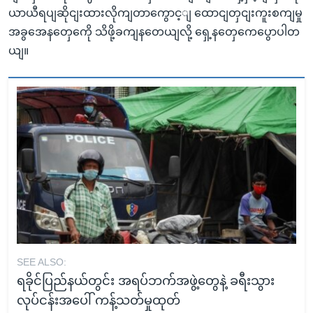
ယာယီရပျဆိုငျးထားလိုကျတာကွောင့ျ ထောငျတှငျးကူးစကျမှု
အခွအေနတှေကေို သိဖို့ခကျနတေယျလို့ ရှေ့နတှေကေပွောပါတ
ယျ။
SEE ALSO:
ရခိုင်ပြည်နယ်တွင်း အရပ်ဘက်အဖွဲ့တွေနဲ့ ခရီးသွား
လုပ်ငန်းအပေါ် ကန့်သတ်မှုထုတ်