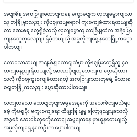
အငျးစိနျအကဉြျးထောငျကနေ မကွာခငျက လှတျမွောကျလာ
သူ တခြို့မှာလညျး ကိုဗဈကပျရောဂါ ကူးစကျခံထားရတယျဆို
တာ ဆေးစဈတှေ့ရှိခဲ့သလို လှတျမွောကျလာခြိနျထဲက အနံ့ပြော
ကျနသေူတှလေညျး ရှိခဲ့တယျလို့ အမှုလိုကျရှေ့နတေခြို့ကပွော
ပါတယျ။
လောလောဆယျ အငျးစိနျထောငျထဲမှာ ကိုဗဈပိုးတှေ့ရှိသူ ၄၀
ထကျမနညျးရှိတယျလို့ အာဏာပိုငျတှဘေကျက ပွောဆိုထား
သလို ကိုဗဈကူးစကျခံထားရတဲ့ အကဉြျးသားတှရေဲ့ မိသားစု
ဝငျတခြို့ကလညျး ပွောဆိုထားပါတယျ။
လတျတလော ထောငျတှငျးအခွအေနကေို အသေးစိတျမသိရပ
မေဲ့ ကိုဗဈပိုး မကူးစကျရေး ထိနျးခြုပျမှု လြော့နညျးနသေလို
အခွခေံ ဆေးဝါးတှကေိုတောငျ အပွငျကနေ မှာယူနတေယျလို့
အမှုလိုကျရှေ့နတေဦးက ပွောပါတယျ။