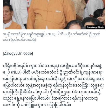
အ
သုတပဒေသာ အင်္ဂလိပ်စာ
ညွန်း
Learning English
စာမျက်နှာ
သို့
ဗွီအိုအေ လူမှုကွန်ယက်များ
ကျော်
ကြည့်
အမျိုးသားဒီမိုကရေစီအဖွဲ့ချုပ် (NLD) ပါတီ ဗဟိုကော်မတီဝင် ဦးဉာဏ်
ဝင်း။ (မှတ်တမ်းဓာတ်ပုံ)
ရန်
ဘာသာစကားများ
ရှာဖွေ
[Zawgyi/Unicode]
ရန်
နေရာ
ကိုရိုနာဗိုင်းရပ်စ် ကူးစက်ခံထားရတဲ့ အမျိုးသားဒီမိုကရေစီအဖွဲ့
သို့
ချုပ် (NLD) ပါတီ ဗဟိုကော်မတီဝင် ဦးဉာဏ်ဝင်းရဲ့ကျန်းမာရေး
ကျော်
အခြေအနေ ကောင်းမွန်နေတယ်လို့ သူ့ရဲ့ အကျိုးဆောင်ရှေ့နေက
ရန်
ပြောပါတယ်။ သူနဲ့အတူနေခဲ့တဲ့ ရန်ကုန်တိုင်းဒေသကြီး၊ လူမှုရေး
ရာဝန်ကြီး ဦးနိုင်ငံလင်းမှာပါ ကိုဗစ်ပိုးကူးစက်ခံထားရတယ်လို့
လည်း ရှေ့နေကပြောပါတယ်။ ဒီအကြောင်း ရန်ကုန်ကလာတဲ့
သတင်းကို မခင်ဖြူထွေးက ပြောပြပါမယ်။