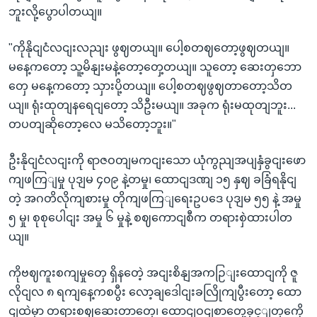
ဘူးလို့ပွောပါတယျ။
"ကိုနိုငျငံလငျးလညျး ဖွဈတယျ။ ပေါ့စတဈတော့ဖွဈတယျ။
မနေ့ကတော့ သူ့မိနျးမနဲ့တော့တှေ့တယျ။ သူတော့ ဆေးတှဘော
တှေ မနေ့ကတော့ သှားပို့တယျ။ ပေါ့စတဈဖွဈတာတော့သိတ
ယျ။ ရုံးထုတျနရေငျတော့ သိဦးမယျ။ အခုက ရုံးမထုတျဘူး...
တပတျဆိုတော့လေ မသိတော့ဘူး။"
ဦးနိုငျငံလငျးကို ရာဇဝတျမကငျးသော ယုံကွညျအပျနှံခွငျးဖော
ကျဖကြျမှု ပုဒျမ ၄၀၉ နဲ့တမှု၊ ထောငျဒဏျ ၁၅ နှဈ ခခြံရနိုငျ
တဲ့ အဂတိလိုကျစားမှု တိုကျဖကြျရေးဥပဒေ ပုဒျမ ၅၅ နဲ့ အမှု
၅ မှု၊ စုစုပေါငျး အမှု ၆ မှုနဲ့ စဈကောငျစီက တရားစှဲထားပါတ
ယျ။
ကိုဗဈကူးစကျမှုတှေ ရှိနတေဲ့ အငျးစိနျအကဉြျးထောငျကို ဇူ
လိုငျလ ၈ ရကျနေ့ကစပွီး လော့ချဒေါငျးခလြိုကျပွီးတော့ ထော
ငျထဲမှာ တရားစဈဆေးတာတှေ၊ ထောငျဝငျစာတှေ့ခှင့ျတှကေို