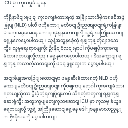
ICU မှာ ကုသမှုခံယူနေ
ကိုရိုနာဗိုငျးရပျဈ ကူးစကျခံထားရတဲ့ အမြိုးသားဒီမိုကရစေီအဖှဲ့
ခြုပျ (NLD) ပါတီ ဗဟိုကောျမတီဝငျ ဦးဉာဏျဝငျးရဲ့ကနြျး
မာရေးအခွအေနေ ကောငျးမှနျနတေယျလို့ သူ့ရဲ့ အကြိုးဆောငျ
ရှေ့နကေပွောပါတယျ။ သူနဲ့အတူနခေဲ့တဲ့ ရနျကုနျတိုငျးဒသေ
ကွီး၊ လူမှုရေးရာဝနျကွီး ဦးနိုငျငံလငျးမှာပါ ကိုဗဈပိုးကူးစကျ
ခံထားရတယျလို့လညျး ရှေ့နကေပွောပါတယျ။ ဒီအကွောငျး ရ
နျကုနျကလာတဲ့သတငျးကို မခငျဖွူထှေးက ပွောပွပါမယျ။
အငျးစိနျအကဉြျးထောငျမှာ ဖမျးဆီးခံထားရတဲ့ NLD ဗဟို
ကောျမတီဝငျ ဦးဉာဏျဝငျး ကိုဗဈကပျရောဂါ ကူးစကျခံထား
ရတယျဆိုတာ ပွီးခဲ့တဲ့ရကျပိုငျးကပဲ သိရတဲ့အတှကျ ရနျကုနျ
ဆေးရုံကွီး အထူးကွပျမတျကုသဆောငျ ICU မှာ ကုသမှု ခံယူန
ရေတယျလို့ သူ့ရဲ့ အကြိုးဆောငျရှေ့နေ ဒေါျစနျးမာလာညှန့ျ
က ဗှီအိုအကေို ပွောပါတယျ။