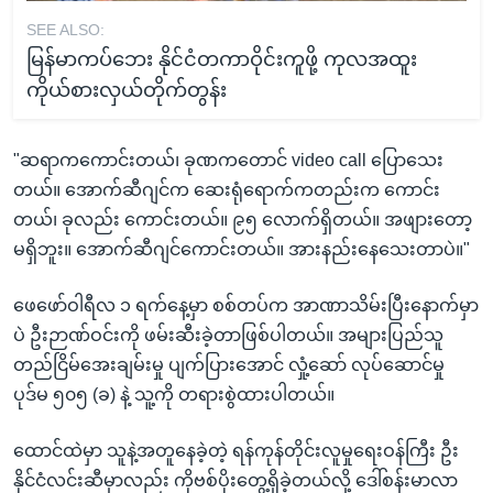
SEE ALSO:
မြန်မာကပ်ဘေး နိုင်ငံတကာဝိုင်းကူဖို့ ကုလအထူး
ကိုယ်စားလှယ်တိုက်တွန်း
"ဆရာကကောင်းတယ်၊ ခုဏကတောင် video call ပြောသေး
တယ်။ အောက်ဆီဂျင်က ဆေးရုံရောက်ကတည်းက ကောင်း
တယ်၊ ခုလည်း ကောင်းတယ်။ ၉၅ လောက်ရှိတယ်။ အဖျားတော့
မရှိဘူး။ အောက်ဆီဂျင်ကောင်းတယ်။ အားနည်းနေသေးတာပဲ။"
ဖေဖော်ဝါရီလ ၁ ရက်နေ့မှာ စစ်တပ်က အာဏာသိမ်းပြီးနောက်မှာ
ပဲ ဦးဉာဏ်ဝင်းကို ဖမ်းဆီးခဲ့တာဖြစ်ပါတယ်။ အများပြည်သူ
တည်ငြိမ်အေးချမ်းမှု ပျက်ပြားအောင် လှုံ့ဆော် လုပ်ဆောင်မှု
ပုဒ်မ ၅၀၅ (ခ) နဲ့ သူ့ကို တရားစွဲထားပါတယ်။
ထောင်ထဲမှာ သူနဲ့အတူနေခဲ့တဲ့ ရန်ကုန်တိုင်းလူမှုရေးဝန်ကြီး ဦး
နိုင်ငံလင်းဆီမှာလည်း ကိုဗစ်ပိုးတွေ့ရှိခဲ့တယ်လို့ ဒေါ်စန်းမာလာ