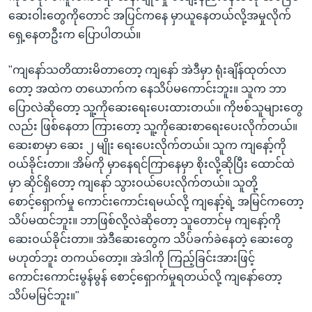
ဆေးဝါးတွေကိုတောင် အပြင်ကနေ မှာယူနေတယ်လို့အမှုလိုက်
ရှေ့နေတဦးက ပြောပါတယ်။
"ကျနော်သတိထားမိတာတော့ ကျနော် အဲဒီမှာ ရုံးချိန်ထုတ်လာ
တော့ အထဲက တယောက်က နေသိပ်မကောင်းဘူး။ သူက ဘာ
ပြောလဲဆိုတော့ သူ့ကိုဆေးရေးပေးထားတယ်။ ကိုဗစ်သူများတွေ
လည်း ဖြစ်နေတာ ကြားတော့ သူ့ကိုဆေးစာရေးပေးလိုက်တယ်။
ဆေးစာမှာ ဆေး ၂ မျိုး ရေးပေးလိုက်တယ်။ သူက ကျနော့်ကို
ဝယ်ခိုင်းတာ။ အိမ်ကို မှာနေရင်ကြာနေမှာ စိုးလို့ဆိုပြီး ထောင်ထဲ
မှာ ဆိုင်ရှိတော့ ကျနော် သွားဝယ်ပေးလိုက်တယ်။ သူတို့
စောင့်ရှောက်မှု ကောင်းကောင်းရမယ်လို့ ကျနော့်ရဲ့ အမြင်ကတော့
သိပ်မထင်ဘူး။ ဘာဖြစ်လို့လဲဆိုတော့ သူတောင်မှ ကျနော့်ကို
ဆေးဝယ်ခိုင်းတာ။ အဲဒီဆေးတွေက သိပ်ခက်ခဲနေတဲ့ ဆေးတွေ
မဟုတ်ဘူး တကယ်တော့။ အဲဒါကို ကြည့်ခြင်းအားဖြင့်
ကောင်းကောင်းမွန်မွန် စောင့်ရှောက်မှုရတယ်လို့ ကျနော်တော့
သိပ်မမြင်ဘူး။"