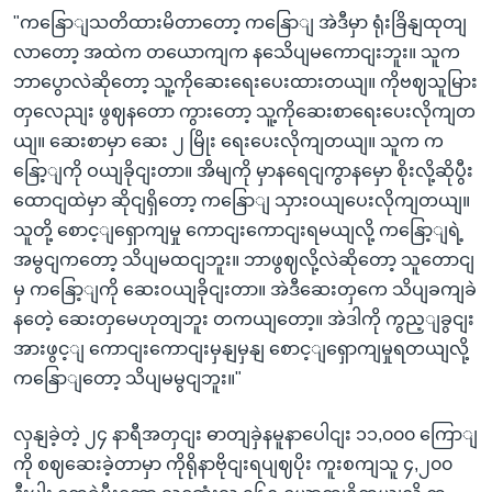
"ကနြောျသတိထားမိတာတော့ ကနြောျ အဲဒီမှာ ရုံးခြိနျထုတျ
လာတော့ အထဲက တယောကျက နသေိပျမကောငျးဘူး။ သူက
ဘာပွောလဲဆိုတော့ သူ့ကိုဆေးရေးပေးထားတယျ။ ကိုဗဈသူမြား
တှလေညျး ဖွဈနတော ကွားတော့ သူ့ကိုဆေးစာရေးပေးလိုကျတ
ယျ။ ဆေးစာမှာ ဆေး ၂ မြိုး ရေးပေးလိုကျတယျ။ သူက က
နြော့ျကို ဝယျခိုငျးတာ။ အိမျကို မှာနရေငျကွာနမှော စိုးလို့ဆိုပွီး
ထောငျထဲမှာ ဆိုငျရှိတော့ ကနြောျ သှားဝယျပေးလိုကျတယျ။
သူတို့ စောင့ျရှောကျမှု ကောငျးကောငျးရမယျလို့ ကနြော့ျရဲ့
အမွငျကတော့ သိပျမထငျဘူး။ ဘာဖွဈလို့လဲဆိုတော့ သူတောငျ
မှ ကနြော့ျကို ဆေးဝယျခိုငျးတာ။ အဲဒီဆေးတှကေ သိပျခကျခဲ
နတေဲ့ ဆေးတှမေဟုတျဘူး တကယျတော့။ အဲဒါကို ကွည့ျခွငျး
အားဖွင့ျ ကောငျးကောငျးမှနျမှနျ စောင့ျရှောကျမှုရတယျလို့
ကနြောျတော့ သိပျမမွငျဘူး။"
လှနျခဲ့တဲ့ ၂၄ နာရီအတှငျး ဓာတျခှဲနမူနာပေါငျး ၁၁,၀၀၀ ကြောျ
ကို စဈဆေးခဲ့တာမှာ ကိုရိုနာဗိုငျးရပျဈပိုး ကူးစကျသူ ၄,၂၀၀