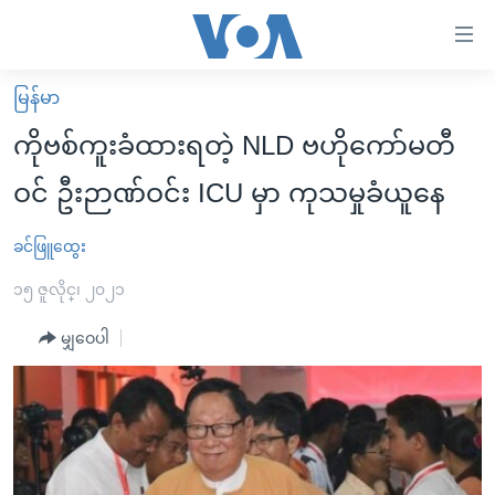
သုံး
ရ
လွယ်ကူ
မြန်မာ
မူလစာမျက်နှာ
စေ
ကိုဗစ်ကူးခံထားရတဲ့ NLD ဗဟိုကော်မတီ
မြန်မာ
သည့်
ဝင် ဦးဉာဏ်ဝင်း ICU မှာ ကုသမှုခံယူနေ
ကမ္ဘာ့သတင်းများ
Link
ဗွီဒီယို
နိုင်ငံတကာ
ခင်ဖြူထွေး
များ
သတင်းလွတ်လပ်ခွင့်
အမေရိကန်
၁၅ ဇူလိုင္၊ ၂၀၂၁
ပင်မ
ရပ်ဝန်းတခု လမ်းတခု အလွန်
တရုတ်
အကြောင်းအရာ
မျှဝေပါ
သို့
အင်္ဂလိပ်စာလေ့လာမယ်
အစ္စရေး-ပါလက်စတိုင်း
ကျော်
အပတ်စဉ်ကဏ္ဍများ
အမေရိကန်သုံးအီဒီယံ
ကြည့်
ရေဒီယိုနှင့်ရုပ်သံ အချက်အလက်များ
မကြေးမုံရဲ့ အင်္ဂလိပ်စာ
ရေဒီယို
ရန်
ပင်မ
ရေဒီယို/တီဗွီအစီအစဉ်
ရုပ်ရှင်ထဲက အင်္ဂလိပ်စာ
တီဗွီ