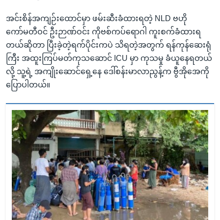
အင်းစိန်အကျဉ်းထောင်မှာ ဖမ်းဆီးခံထားရတဲ့ NLD ဗဟို
ကော်မတီဝင် ဦးဉာဏ်ဝင်း ကိုဗစ်ကပ်ရောဂါ ကူးစက်ခံထားရ
တယ်ဆိုတာ ပြီးခဲ့တဲ့ရက်ပိုင်းကပဲ သိရတဲ့အတွက် ရန်ကုန်ဆေးရုံ
ကြီး အထူးကြပ်မတ်ကုသဆောင် ICU မှာ ကုသမှု ခံယူနေရတယ်
လို့ သူ့ရဲ့ အကျိုးဆောင်ရှေ့နေ ဒေါ်စန်းမာလာညွန့်က ဗွီအိုအေကို
ပြောပါတယ်။