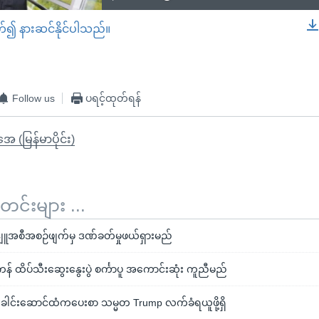
တ်၍ နားဆင်နိုင်ပါသည်။
EMBED
Follow us
ပရင့်ထုတ်ရန်
ုအေ (မြန်မာပိုင်း)
်းများ ...
နျူအစီအစဉ်ဖျက်မှ ဒဏ်ခတ်မှုဖယ်ရှားမည်
န် ထိပ်သီးဆွေးနွေးပွဲ စင်္ကာပူ အကောင်းဆုံး ကူညီမည်
ခေါင်းဆောင်ထံကပေးစာ သမ္မတ Trump လက်ခံရယူဖို့ရှိ