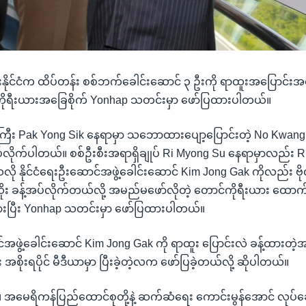
းနိုင်ငံက ထိပ်တန်း စစ်ဘက်ခေါင်းဆောင် ၃ ဦးကို ရာထူးအပြောင်းအ
ကိုရီးယားအခြေစိုက် Yonhap သတင်းမှာ ဖော်ပြထားပါတယ်။
ီး Pak Yong Sik နေရာမှာ သဘောထားပျော့ပြောင်းတဲ့ No Kwang C
်လိုက်ပါတယ်။ စစ်ဦးစီးအရာရှိချုပ် Ri Myong Su နေရာမှာလည်း Ri Y
ို နိုင်ငံရေးဦးဆောင်အဖွဲ့ခေါင်းဆောင် Kim Jong Gak ကိုလည်း ဗို
းထိုး ခန့်အပ်လိုက်တယ်လို့ အမည်မဖော်လိုတဲ့ တောင်ကိုရီးယား ထေ
ကားပြီး Yonhap သတင်းမှာ ဖော်ပြထားပါတယ်။
င်အဖွဲ့ခေါင်းဆောင် Kim Jong Gak ကို ရာထူး ပြောင်းလဲ ခန့်ထားတဲ
အစိုးရပိုင် မီဒီယာမှာ ပြီးခဲ့တဲ့လက ဖော်ပြခဲ့တယ်လို့ ဆိုပါတယ်။
၊ အမေရိကန်ပြည်ထောင်စုတို့နဲ့ ဆက်ဆံရေး ကောင်းမွန်အောင် လုပ်ဆ