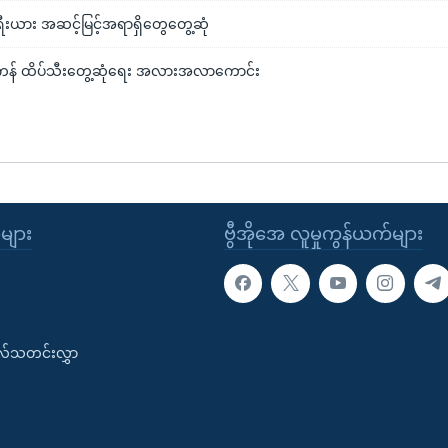
ီးယား အဆင့်မြင့်အရာရှိတွေတွေ့ဆုံ
-ကန် ထိပ်သီးတွေ့ဆုံရေး အလားအလာကောင်း
ုများ
ဗွီအိုအေ လူမှုကွန်ယက်များ
းလ်သတင်းလွှာ