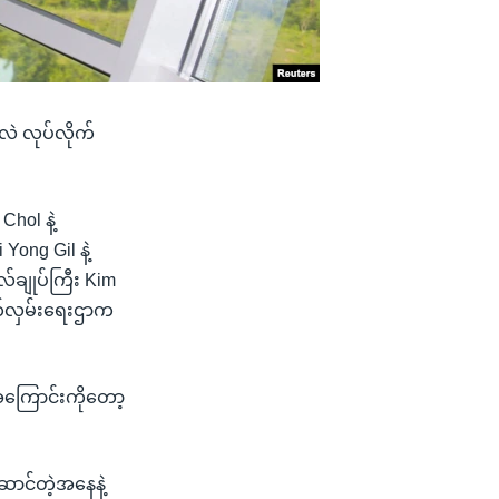
လဲ လုပ်လိုက်
hol နဲ့
ong Gil နဲ့
လ်ချုပ်ကြီး Kim
ာက်လှမ်းရေးဌာက
့အကြောင်းကိုတော့
ောင်တဲ့အနေနဲ့