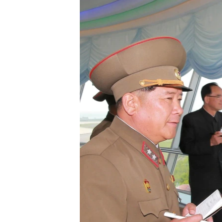
သုတပဒေသာ အင်္ဂလိပ်စာ
အ
ညွန်း
စာမျက်နှာ
သို့
ကျော်
ကြည့်
ရန်
ရှာဖွေ
ရန်
နေရာ
သို့
ကျော်
ရန်