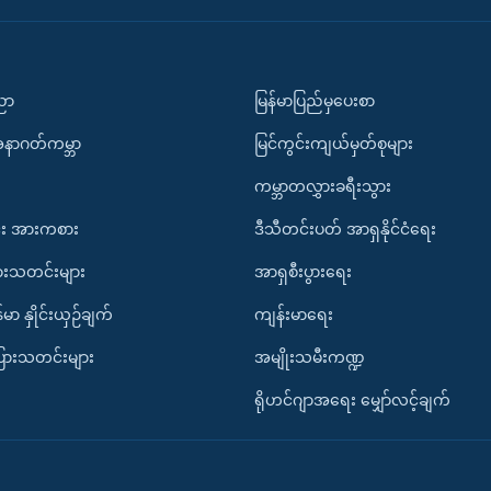
ပညာ
မြန်မာပြည်မှပေးစာ
အနာဂတ်ကမ္ဘာ
မြင်ကွင်းကျယ်မှတ်စုများ
ကမ္ဘာတလွှားခရီးသွား
း အားကစား
ဒီသီတင်းပတ် အာရှနိုင်ငံရေး
ားသတင်းများ
အာရှစီးပွားရေး
်မာ နှိုင်းယှဉ်ချက်
ကျန်းမာရေး
ပြားသတင်းများ
အမျိုးသမီးကဏ္ဍ
ရိုဟင်ဂျာအရေး မျှော်လင့်ချက်