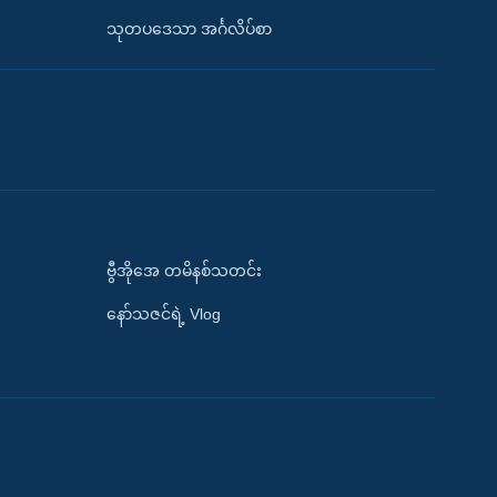
သုတပဒေသာ အင်္ဂလိပ်စာ
ဗွီအိုအေ တမိနစ်သတင်း
နော်သဇင်ရဲ့ Vlog