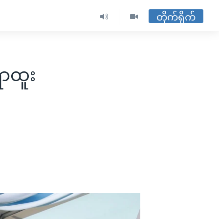
တိုက်ရိုက်
ာထူး