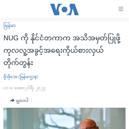
သုံး
ရ
လွယ်ကူ
မြန်မာ
မူလစာမျက်နှာ
စေ
NUG ကို နိုင်ငံတကာက အသိအမှတ်ပြုဖို့
မြန်မာ
သည့်
ကုလလူ့အခွင့်အရေးကိုယ်စားလှယ်
ကမ္ဘာ့သတင်းများ
Link
တိုက်တွန်း
ဗွီဒီယို
နိုင်ငံတကာ
များ
သတင်းလွတ်လပ်ခွင့်
အမေရိကန်
ပင်မ
ဗွီအိုအေ (မြန်မာဌာန)
ရပ်ဝန်းတခု လမ်းတခု အလွန်
တရုတ်
အကြောင်းအရာ
၀၁ ေဖေဖာ္၀ါရီ၊ ၂၀၂၃
သို့
အင်္ဂလိပ်စာလေ့လာမယ်
အစ္စရေး-ပါလက်စတိုင်း
ကျော်
မျှဝေပါ
အပတ်စဉ်ကဏ္ဍများ
အမေရိကန်သုံးအီဒီယံ
ကြည့်
ရေဒီယိုနှင့်ရုပ်သံ အချက်အလက်များ
မကြေးမုံရဲ့ အင်္ဂလိပ်စာ
ရေဒီယို
ရန်
ပင်မ
ရေဒီယို/တီဗွီအစီအစဉ်
ရုပ်ရှင်ထဲက အင်္ဂလိပ်စာ
တီဗွီ