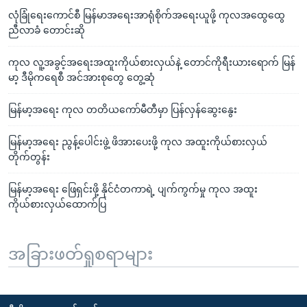
လုံခြုံရေးကောင်စီ မြန်မာအရေးအာရုံစိုက်အရေးယူဖို့ ကုလအထွေထွေ
ညီလာခံ တောင်းဆို
ကုလ လူ့အခွင့်အရေးအထူးကိုယ်စားလှယ်နဲ့ တောင်ကိုရီးယားရောက် မြန်
မာ့ ဒီမိုကရေစီ အင်အားစုတွေ တွေ့ဆုံ
မြန်မာ့အရေး ကုလ တတိယကော်မီတီမှာ ပြန်လှန်ဆွေးနွေး
မြန်မာ့အရေး ညွန့်ပေါင်းဖွဲ့ ဖိအားပေးဖို့ ကုလ အထူးကိုယ်စားလှယ်
တိုက်တွန်း
မြန်မာ့အရေး ဖြေရှင်းဖို့ နိုင်ငံတကာရဲ့ ပျက်ကွက်မှု ကုလ အထူး
ကိုယ်စားလှယ်ထောက်ပြ
အခြားဖတ်ရှုစရာများ