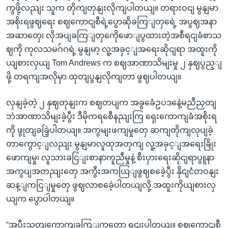
ကွဖို့လညျး သူက တိုကျတှနျးလိုကျပါတယျ။ တရားဝငျ မွနျမာ
အစိုးရဖွဈရေး စဈကောငျစီရဲ့ပွောဆိုခကြျတှရေဲ့ အပွဈအနာ
အဆာတှေ၊ လိုအပျခကြျတှကေိုဖောျပွထားတဲ့အစီရငျခံစာသ
ဈကို ကုလသမဂ်ဂရဲ့ မွနျမာ့ လူ့အခှင့ျအရေးဆိုငျရာ အထူးကို
ယျစားလှယျ Tom Andrews က စဈအာဏာသိမျးမှု ၂ နှဈပွည့ျ
ဖို့ တရကျအလိုမှာ ထုတျပွနျလိုကျတာ ဖွဈပါတယျ။
လှနျခဲ့တဲ့ ၂ နှဈတုနျးက စဈတပျက အခွခေံဥပဒနေဲ့မညီညှတျ
ဘဲအာဏာသိမျးခဲ့ပွီး ဒီမိုကရစေီနညျးကြ ရှေးကောကျခံအစိုးရ
ကို ဖွုတျခခြဲ့ပါတယျ။ အကွမျးဖကျမှုတှေ ဆကျတိုကျလုပျခဲ့
တာကွောင့ျလညျး မွနျမာလူထုအတှကျ လူ့အခှင့ျအရေးခြိုး
ဖောကျမှု၊ လူသားခငြျးစာနာကူညီမှုနဲ့ စီးပှားရေးဆိုငျရာပွူနာ
အကွပျအတညျးတှေ အကွီးအကယြျဖွဈစခေဲ့ပွီး နိုငျငံတဝနျး
ဆန့ျကငြျမှုတှေ ဖွဈလာစခေဲ့ပါတယျလို့ အထူးကိုယျစားလှ
ယျက ပွောပါတယျ။
“အပွီးသတျကောကျခကြျကတော့ ရှငျးပါတယျ။ စဈကောငျစီ