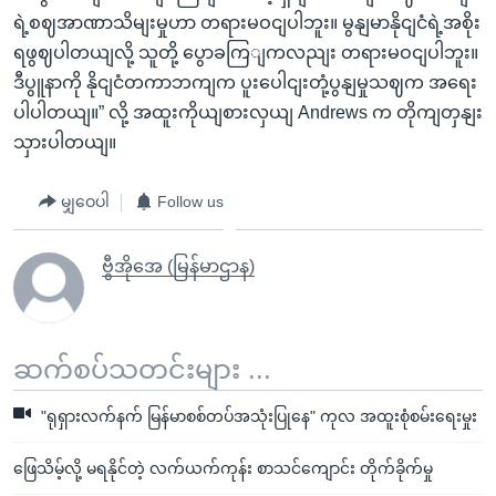
ရဲ့စဈအာဏာသိမျးမှုဟာ တရားမဝငျပါဘူး။ မွနျမာနိုငျငံရဲ့အစိုး
ရဖွဈပါတယျလို့ သူတို့ ပွောခကြျကလညျး တရားမဝငျပါဘူး။
ဒီပွူနာကို နိုငျငံတကာဘကျက ပူးပေါငျးတုံ့ပွနျမှုသဈက အရေး
ပါပါတယျ။” လို့ အထူးကိုယျစားလှယျ Andrews က တိုကျတှနျး
သှားပါတယျ။
မျှဝေပါ
Follow us
ဗွီအိုအေ (မြန်မာဌာန)
ဆက်စပ်သတင်းများ ...
"ရုရှားလက်နက် မြန်မာစစ်တပ်အသုံးပြုနေ" ကုလ အထူးစုံစမ်းရေးမှုး
ဖြေသိမ့်လို့ မရနိုင်တဲ့ လက်ယက်ကုန်း စာသင်ကျောင်း တိုက်ခိုက်မှု