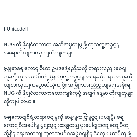
=================
{{Unicode]]
NUG ကို နိုငျငံတကာက အသိအမှတျပွုဖို့ ကုလလူ့အခှင့ျ
အရေးကိုယျစားလှယျတိုကျတှနျး
မွနျမာစဈကောငျစီဟာ ဥပဒနေဲ့မညီသလို တရားလညျးမဝငျ
ဘူးလို့ ကုလသမဂ်ဂရဲ့ မွနျမာ့လူ့အခှင့ျအရေးဆိုငျရာ အထူးကို
ယျစားလှယျကပွောဆိုလိုကျပွီး အမြိုးသားညီညှတျရေးအစိုးရ
NUG ကို နိုငျငံတကာကထောကျခံကွဖို့ အငျ်ဂါနေ့မှာ တိုကျတှနျး
လိုကျပါတယျ။
စဈကောငျစီရဲ့တရားဝငျမှုကို ဆန့ျကငြျငွငျးပယျပွီး စဈ
ကောငျစီအပေါျ ပွငျးပွငျးထနျထနျ ပူးပေါငျးဒဏျခတျပိတျ
ဆို့နိုငျရေးအတှကျ ကုလသမဂ်ဂအဖှဲ့ဝငျနိုငျငံတှေ မဟာမိတျဖှဲ့