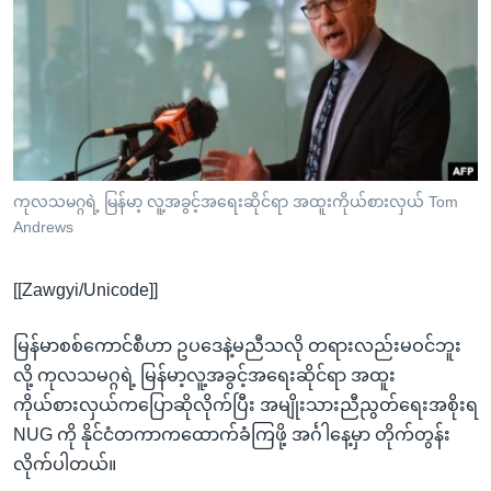
အ
သုတပဒေသာ အင်္ဂလိပ်စာ
ညွန်း
Learning English
စာမျက်နှာ
သို့
ဗွီအိုအေ လူမှုကွန်ယက်များ
ကျော်
ကြည့်
ရန်
ဘာသာစကားများ
ကုလသမဂ္ဂရဲ့ မြန်မာ့ လူ့အခွင့်အရေးဆိုင်ရာ အထူးကိုယ်စားလှယ် Tom
ရှာဖွေ
Andrews
ရန်
နေရာ
[[Zawgyi/Unicode]]
သို့
ကျော်
မြန်မာစစ်ကောင်စီဟာ ဥပဒေနဲ့မညီသလို တရားလည်းမဝင်ဘူး
ရန်
လို့ ကုလသမဂ္ဂရဲ့ မြန်မာ့လူ့အခွင့်အရေးဆိုင်ရာ အထူး
ကိုယ်စားလှယ်ကပြောဆိုလိုက်ပြီး အမျိုးသားညီညွတ်ရေးအစိုးရ
NUG ကို နိုင်ငံတကာကထောက်ခံကြဖို့ အင်္ဂါနေ့မှာ တိုက်တွန်း
လိုက်ပါတယ်။