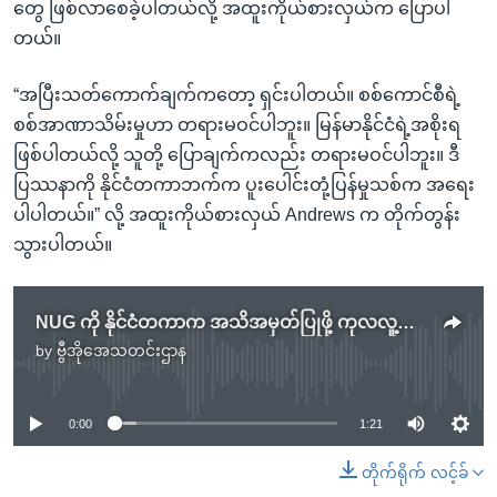
တွေ ဖြစ်လာစေခဲ့ပါတယ်လို့ အထူးကိုယ်စားလှယ်က ပြောပါ
တယ်။
“အပြီးသတ်ကောက်ချက်ကတော့ ရှင်းပါတယ်။ စစ်ကောင်စီရဲ့
စစ်အာဏာသိမ်းမှုဟာ တရားမဝင်ပါဘူး။ မြန်မာနိုင်ငံရဲ့အစိုးရ
ဖြစ်ပါတယ်လို့ သူတို့ ပြောချက်ကလည်း တရားမဝင်ပါဘူး။ ဒီ
ပြဿနာကို နိုင်ငံတကာဘက်က ပူးပေါင်းတုံ့ပြန်မှုသစ်က အရေး
ပါပါတယ်။” လို့ အထူးကိုယ်စားလှယ် Andrews က တိုက်တွန်း
သွားပါတယ်။
NUG ကို နိုင်ငံတကာက အသိအမှတ်ပြုဖို့ ကုလလူ့အခွင့်အရေးကိုယ်စားလှယ်တိုက်တွန်း .mp3
by
ဗွီအိုအေသတင်းဌာန
No media source currently available
0:00
1:21
တိုက်ရိုက် လင့်ခ်