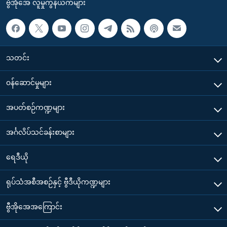
ဗွီအိုအေ လူမှုကွန်ယက်များ
သတင်း
၀န်ဆောင်မှုများ
အပတ်စဉ်ကဏ္ဍများ
အင်္ဂလိပ်သင်ခန်းစာများ
ရေဒီယို
ရုပ်သံအစီအစဉ်နှင့် ဗွီဒီယိုကဏ္ဍများ
ဗွီအိုအေအကြောင်း