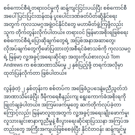
စစ်ကောင်စီရဲ့တရားဝင်မှုကို ဆန့်ကျင်ငြင်းပယ်ပြီး စစ်ကောင်စီ
အပေါ် ပြင်းပြင်းထန်ထန် ပူးပေါင်းဒဏ်ခတ်ပိတ်ဆို့နိုင်ရေး
အတွက် ကုလသမဂ္ဂအဖွဲ့ဝင်နိုင်ငံတွေ မဟာမိတ်ဖွဲ့ကြဖို့လည်း
သူက တိုက်တွန်းလိုက်ပါတယ်။ တရားဝင် မြန်မာအစိုးရဖြစ်ရေး
စစ်ကောင်စီရဲ့ပြောဆိုချက်တွေရဲ့ အပြစ်အနာအဆာတွေ၊
လိုအပ်ချက်တွေကိုဖော်ပြထားတဲ့အစီရင်ခံစာသစ်ကို ကုလသမဂ္ဂ
ရဲ့ မြန်မာ့ လူ့အခွင့်အရေးဆိုင်ရာ အထူးကိုယ်စားလှယ် Tom
Andrews က စစ်အာဏာသိမ်းမှု ၂ နှစ်ပြည့်ဖို့ တရက်အလိုမှာ
ထုတ်ပြန်လိုက်တာ ဖြစ်ပါတယ်။
လွန်ခဲ့တဲ့ ၂ နှစ်တုန်းက စစ်တပ်က အခြေခံဥပဒေနဲ့မညီညွတ်ဘဲ
အာဏာသိမ်းခဲ့ပြီး ဒီမိုကရေစီနည်းကျ ရွေးကောက်ခံအစိုးရကို
ဖြုတ်ချခဲ့ပါတယ်။ အကြမ်းဖက်မှုတွေ ဆက်တိုက်လုပ်ခဲ့တာ
ကြောင့်လည်း မြန်မာလူထုအတွက် လူ့အခွင့်အရေးချိုးဖောက်မှု၊
လူသားချင်းစာနာကူညီမှုနဲ့ စီးပွားရေးဆိုင်ရာပြဿနာ အကြပ်အ
တည်းတွေ အကြီးအကျယ်ဖြစ်စေခဲ့ပြီး နိုင်ငံတဝန်း ဆန့်ကျင်မှု